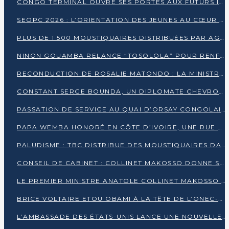
CONGO TERMINAL OUVRE SES PORTES AUX FUTURS INGÉNIEURS AU FORUM DES MÉTIERS D’UCAC-ICAM
SEOPC 2026 : L’ORIENTATION DES JEUNES AU CŒUR DE LA DEUXIÈME ÉDITION
PLUS DE 1 500 MOUSTIQUAIRES DISTRIBUÉES PAR AGL ET CONGO TERMINAL DANS LA LUTTE CONTRE LE PALUDISME
NINON GOUAMBA RELANCE “TOSOLOLA” POUR RENFORCER LE DIALOGUE AVEC LES CITOYENS
RECONDUCTION DE ROSALIE MATONDO : LA MINISTRE PROMET D’ACCÉLÉRER LE TRAITEMENT DES DOSSIERS ET DE RELEVER DE NOUVEAUX DÉFIS
CONSTANT SERGE BOUNDA, UN DIPLOMATE CHEVRONNÉ AUX COMMANDES DES AFFAIRES ÉTRANGÈRES
PASSATION DE SERVICE AU QUAI D’ORSAY CONGOLAIS : GAKOSSO PASSE LE FLAMBEAU À BOUNDA
PAPA WEMBA HONORÉ EN CÔTE D’IVOIRE, UNE RUE PORTE DÉSORMAIS SON NOM
PALUDISME : TBC DISTRIBUE DES MOUSTIQUAIRES DANS DEUX CSI DE BRAZZAVILLE
CONSEIL DE CABINET : COLLINET MAKOSSO DONNE SES DERNIÈRES ORIENTATIONS
LE PREMIER MINISTRE ANATOLE COLLINET MAKOSSO DÉMISSIONNE AVEC SON GOUVERNEMENT
BRICE VOLTAIRE ETOU OBAMI À LA TÊTE DE L’ONEC-C POUR TROIS ANS
L’AMBASSADE DES ÉTATS-UNIS LANCE UNE NOUVELLE COHORTE DU PROGRAMME ACCESS MICRO-SCHOLARSHIP