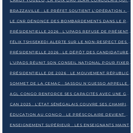
CARDY YOUELO, LA VOIX DAU SLAM CONGOLAIS QUI INTERPELLE LE MONDE
BRAZZAVILLE : LE PRÉFET SOUTIENT L’OPÉRATION « ZÉRO KULUNA » ET APPELLE À LA VIGILANCE CITOYENNE
LE CNR DÉNONCE DES BOMBARDEMENTS DANS LE POOL ET ACCUSE LE GOUVERNEMENT
PRÉSIDENTIELLE 2026 : L’UPADS REFUSE DE PRÉSENTER UN CANDIDAT ET DÉNONCE UN PROCESSUS NON CRÉDIBLE
FÉLIX TSHISEKEDI ALERTE SUR LE NON-RESPECT DES ENGAGEMENTS DE PAIX APRÈS SA RENCONTRE AVEC D. SASSOU-NGUESSO
PRÉSIDENTIELLE 2026 : LE DÉPÔT DES CANDIDATURES OUVERT DU 29 JANVIER AU 12 FÉVRIER
L’UPADS RÉUNIT SON CONSEIL NATIONAL POUR FIXER SA LIGNE POLITIQUE À DEUX MOIS DE LA PRÉSIDENTIELLE
PRÉSIDENTIELLE DE 2026 : LE MOUVEMENT RÉPUBLICAIN DÉNONCE UNE CONVOCATION ÉLECTORALE « OPAQUE ET PRÉCIPITÉE »
SOMMET DE LA CEMAC : SASSOU N’GUESSO APPELLE À LA VIGILANCE FACE AUX RISQUES ÉCONOMIQUES
AGL CONGO RENFORCE SES CAPACITÉS AVEC UNE GRUE DE 250 TONNES
CAN 2025 : L’ÉTAT SÉNÉGALAIS COUVRE SES CHAMPIONS D’AFRIQUE DE RÉCOMPENSES EXCEPTIONNELLES
ÉDUCATION AU CONGO : LE PRÉSCOLAIRE DEVIENT OBLIGATOIRE, LE BTS CONSACRÉ DIPLÔME D’ÉTAT
ENSEIGNEMENT SUPÉRIEUR : LES ENSEIGNANTS MAINTIENNENT LA GRÈVE ET EXIGENT UN ACCORD ÉCRIT AVEC L’ÉTAT