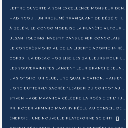
LETTRE OUVERTE A SON EXCELLENCE MONSIEUR DENIS SASSOU NGUESSO, PRESIDENT DE LAREPUBLIQUE DU CONGO
MADINGOU : UN PRÉSUMÉ TRAFIQUANT DE BÉBÉ CHIMPANZÉ FIXÉ SUR SON SORT LE 20 NOVEMBRE
À BELÉM, LE CONGO MOBILISE LA PLANÈTE AUTOUR DU FONDS BLEU POUR LE BASSIN DU CONGO
ULSAN HOLDING INVESTIT DANS LE FER CONGOLAIS
LE CONGRÈS MONDIAL DE LA LIBERTÉ ADOPTE 14 RÉSOLUTIONS HISTORIQUES
COP30 : LA BDEAC MOBILISE LES BAILLEURS POUR LE FONDS BLEU DU BASSIN DU CONGO
LES SOUVERAINISTES LANCENT LEUR BRANCHE JEUNE À BRAZZAVILLE
L’AS OTOHO, UN CLUB, UNE QUALIFICATION, MAIS ENCORE DES DOUTES
L’ONG BUTTERFLY SACRÉE “LEADER DU CONGO” AU PRIX D’EXCELLENCE 2025
STIVEN MAGE MAKANGA CÉLÈBRE LA POÉSIE ET L’HUMAIN AVEC SON RECUEIL “HECTARE”
PR. ROGER ARMAND MAKANY RÉÉLU AU CONSEIL DE L’AUF
ÉNERGIE : UNE NOUVELLE PLATEFORME SCIENTIFIQUE POUR LA TRANSITION ÉNERGÉTIQUE EN AFRIQUE CENTRALE