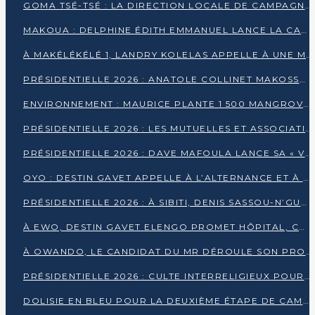
GOMA TSÉ-TSÉ : LA DIRECTION LOCALE DE CAMPAGNE INTENSIFIE LA SENSIBILISATION DANS LES VILLAGES
MAKOUA : DELPHINE ÉDITH EMMANUEL LANCE LA CAMPAGNE POUR DENIS SASSOU-N’GUESSO
À MAKÉLÉKÉLÉ 1, LANDRY KOLELAS APPELLE À UNE MOBILISATION MASSIVE EN FAVEUR DE DENIS SASSOU-N’GUESSO
PRÉSIDENTIELLE 2026 : ANATOLE COLLINET MAKOSSO DÉFEND LE PROJET DE SOCIÉTÉ DE DENIS SASSOU NGUESSO
ENVIRONNEMENT : MAURICE PLANTE 1 500 MANGROVES POUR HONORER WANGARI MAATHAI
PRÉSIDENTIELLE 2026 : LES MUTUELLES ET ASSOCIATIONS S’IMPLIQUENT DANS LA CAMPAGNE ÉLECTORALE À TIÉ-TIÉ 2 (POINTE-NOIRE)
PRÉSIDENTIELLE 2026 : DAVE MAFOULA LANCE SA « VAGUE DU NOUVEAU DÉPART » À IMPFONDO
OYO : DESTIN GAVET APPELLE À L’ALTERNANCE ET À LA RESPONSABILITÉ DE LA JEUNESSE
PRÉSIDENTIELLE 2026 : À SIBITI, DENIS SASSOU-N’GUESSO PARIE SUR LES RESSOURCES DE LA LEKOUMOU
À EWO, DESTIN GAVET ELENGO PROMET HÔPITAL, CHEMIN DE FER ET AUDIT DES FINANCES PUBLIQUES
À OWANDO, LE CANDIDAT DU MR DÉROULE SON PROGRAMME DE “CHANGEMENT”
PRÉSIDENTIELLE 2026 : CULTE INTERRELIGIEUX POUR LA PAIX À OUENZÉ
DOLISIE EN BLEU POUR LA DEUXIÈME ÉTAPE DE CAMPAGNE DE DSN