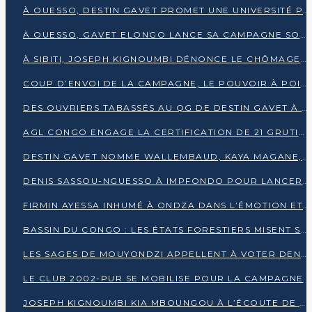
À OUESSO, DESTIN GAVET PROMET UNE UNIVERSITÉ POUR LA SANGHA
À OUESSO, GAVET ELONGO LANCE SA CAMPAGNE SOUS LE SIGNE DU RENOUVEAU
À SIBITI, JOSEPH KIGNOUMBI DÉNONCE LE CHÔMAGE ET LES DÉFAILLANCES DE L’ÉTAT
COUP D’ENVOI DE LA CAMPAGNE, LE POUVOIR À POINTE-NOIRE, L’OPPOSITION À OUESSO ET SIBITI
DES OUVRIERS TABASSÉS AU QG DE DESTIN GAVET À 24 HEURES DE L’OUVERTURE DE LA CAMPAGNE
AGL CONGO ENGAGE LA CERTIFICATION DE 21 GRUTIERS AUX NORMES INTERNATIONALES
DESTIN GAVET NOMME WALLEMBAUD, KAYA MAGANE, BOUDZIKA ET MBOUSSA-ELLAH AUX COMMANDES DE SA CAMPAGNE
DENIS SASSOU-NGUESSO À IMPFONDO POUR LANCER LE CORRIDOR 13
FIRMIN AYESSA INHUMÉ À ONDZA DANS L’ÉMOTION ET LE RECUEILLEMENT
BASSIN DU CONGO : LES ÉTATS FORESTIERS MISENT SUR LES MARCHÉS CARBONE
LES SAGES DE MOUYONDZI APPELLENT À VOTER DENIS SASSOU-NGUESSO
LE CLUB 2002-PUR SE MOBILISE POUR LA CAMPAGNE
JOSEPH KIGNOUMBI KIA MBOUNGOU À L’ÉCOUTE DE TALANGAÏ