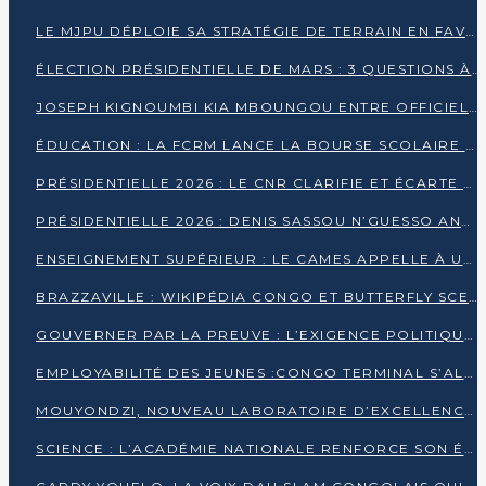
LE MJPU DÉPLOIE SA STRATÉGIE DE TERRAIN EN FAVEUR DE DSN
ÉLECTION PRÉSIDENTIELLE DE MARS : 3 QUESTIONS À UN EXPERT CONGOLAIS DE LA CYBERSÉCURITÉ
JOSEPH KIGNOUMBI KIA MBOUNGOU ENTRE OFFICIELLEMENT EN COURSE POUR LA PRÉSIDENTIELLE
ÉDUCATION : LA FCRM LANCE LA BOURSE SCOLAIRE FRANCINE-NTOUMI POUR PROMOUVOIR LES FILIÈRES SCIENTIFIQUES
PRÉSIDENTIELLE 2026 : LE CNR CLARIFIE ET ÉCARTE LA CANDIDATURE DU PASTEUR NTUMI
PRÉSIDENTIELLE 2026 : DENIS SASSOU N’GUESSO ANNONCE OFFICIELLEMENT SA CANDIDATURE
ENSEIGNEMENT SUPÉRIEUR : LE CAMES APPELLE À UNE UNIVERSITÉ AFRICAINE AXÉE SUR L’EMPLOYABILITÉ
BRAZZAVILLE : WIKIPÉDIA CONGO ET BUTTERFLY SCELLENT UN PARTENARIAT POUR STRUCTURER LE BÉNÉVOLAT NUMÉRIQUE
GOUVERNER PAR LA PREUVE : L’EXIGENCE POLITIQUE DU XXIᵉ SIÈCLE
EMPLOYABILITÉ DES JEUNES :CONGO TERMINAL S’ALLIE À L’ESCIC POUR RAPPROCHER L’ÉCOLE DU TERRAIN
MOUYONDZI, NOUVEAU LABORATOIRE D’EXCELLENCE PÉDAGOGIQUE AVEC L’ENFICE
SCIENCE : L’ACADÉMIE NATIONALE RENFORCE SON ÉQUIPE ET TRACE SA FEUILLE DE ROUTE 2026