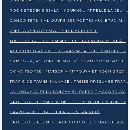
BOUEMBA : LA DIRECTION LOCALE DE CAMPAGNE DE DENIS SASSOU N’GUESSO MULTIPLIE LES ACTIVITÉS DE MOBILISATION
ROCH BREDIN BISSALA NKOUNKOU APPELLE LA JEUNESSE DE GOMA TSÉ-TSÉ À UN VOTE MASSIF POUR DENIS SASSOU NGUESSO
CONGO TERMINAL OUVRE SES PORTES AUX ÉTUDIANTS EN TRANSPORT ET LOGISTIQUE
ONU : ADEBAYOR SOUTIENT MACKY SALL
TBC CÉLÈBRE LES FEMMES ET LEUR ENGAGEMENT À L’OCCASION DU 8 MARS
AGL CONGO RÉUSSIT LE TRANSPORT DE 19 MODULES HORS GABARIT ENTRE POINTE-NOIRE ET BRAZZAVILLE
GAMBOMA, ANTOINE BIEN-AIMÉ OBAM-ODON MOBILISE LES 32 148 ÉLECTEURS EN FAVEUR DE DENIS SASSOU NGUESSO
GOMA TSÉ-TSÉ : MATSON MAMPOUYA ET ROCH BREDIN BISSALA NKOUNKOU EN CAMPAGNE DE PROXIMITÉ
TRAFIC DE FAUNE SAUVAGE : TREIZE PRÉSUMÉS TRAFIQUANTS INTERPELLÉS AU CONGO EN 2025
LA LIKOUALA ET LA SANGHA EN PARFAIT ACCORD AVEC LE PROJET DE SOCIÉTÉ DU CANDIDAT DENIS SASSOU-N’GUESSO
DROITS DES FEMMES À TIÉ-TIÉ 2 : SENSIBILISATION ET PÉDAGOGIE SUR LE DROIT DE VOTE
CAP2026 : L’HEURE DE LA SOUVERAINETÉ
DROITS DES FEMMES : AGL CONGO ET CONGO TERMINAL METTENT EN AVANT LE LEADERSHIP FÉMININ