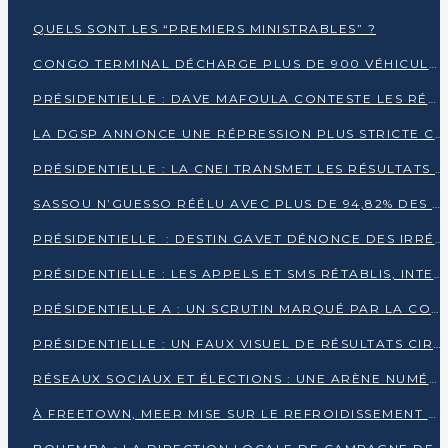
QUELS SONT LES “PREMIERS MINISTRABLES” ?
CONGO TERMINAL DÉCHARGE PLUS DE 900 VÉHICULES EN QUELQUES HEURES
PRÉSIDENTIELLE : DAVE MAFOULA CONTESTE LES RÉSULTATS PROVISOIRES
LA DGSP ANNONCE UNE RÉPRESSION PLUS STRICTE CONTRE LES MOTO-TAXIS
PRÉSIDENTIELLE : LA CNEI TRANSMET LES RÉSULTATS PROVISOIRES À LA COUR CONSTITUTIONNELLE
SASSOU N’GUESSO RÉÉLU AVEC PLUS DE 94,82% DES VOIX
PRÉSIDENTIELLE : DESTIN GAVET DÉNONCE DES IRRÉGULARITÉS ET REVENDIQUE LA VICTOIRE
PRÉSIDENTIELLE : LES APPELS ET SMS RÉTABLIS, INTERNET RESTE BLOQUÉ
PRÉSIDENTIELLE A : UN SCRUTIN MARQUÉ PAR LA COUPURE D’INTERNET ET UNE AFFLUENCE TIMIDE À BRAZZAVILLE
PRÉSIDENTIELLE : UN FAUX VISUEL DE RÉSULTATS CIRCULE
RÉSEAUX SOCIAUX ET ÉLECTIONS : UNE ARÈNE NUMÉRIQUE EN PLEINE MUTATION AU CONGO
À FREETOWN, MEER MISE SUR LE REFROIDISSEMENT PASSIF FACE À LA CHALEUR EXTRÊME