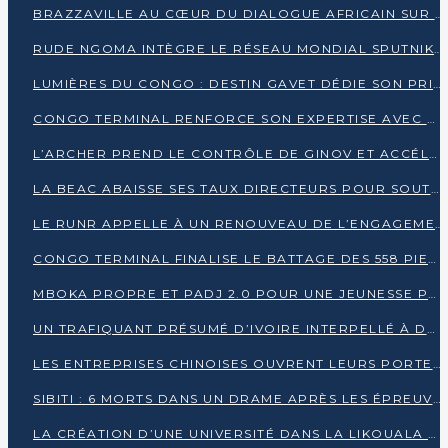
BRAZZAVILLE AU CŒUR DU DIALOGUE AFRICAIN SUR LES OBJECTIFS DE DÉVELOPPEMENT DURABLE
RUDE NGOMA INTÈGRE LE RÉSEAU MONDIAL SPUTNIK PRO APRÈS UNE FORMATION À MOSCOU
LUMIÈRES DU CONGO : DESTIN GAVET DÉDIE SON PRIX À L’UNITÉ NATIONALE ET À LA JEUNESSE
CONGO TERMINAL RENFORCE SON EXPERTISE AVEC NEUF NOUVEAUX FORMATEURS EN ENGINS PORTUAIRES
L’ARCHER PREND LE CONTRÔLE DE GINOV ET ACCÉLÈRE SON VIRAGE NUMÉRIQUE
LA BEAC ABAISSE SES TAUX DIRECTEURS POUR SOUTENIR LA CROISSANCE EN ZONE CEMAC
LE RUNR APPELLE À UN RENOUVEAU DE L’ENGAGEMENT MILITANT
CONGO TERMINAL FINALISE LE BATTAGE DES 558 PIEUX DU FUTUR QUAI DU MÔLE EST
MBOKA PROPRE ET PADJ 2.0 POUR UNE JEUNESSE PLUS AUTONOME
UN TRAFIQUANT PRÉSUMÉ D’IVOIRE INTERPELLÉ À DOLISIE
LES ENTREPRISES CHINOISES OUVRENT LEURS PORTES AUX JEUNES DIPLÔMÉS
SIBITI : 6 MORTS DANS UN DRAME APRÈS LES ÉPREUVES DU BEPC
LA CRÉATION D’UNE UNIVERSITÉ DANS LA LIKOUALA AU CŒUR D’UNE RÉFLEXION NATIONALE