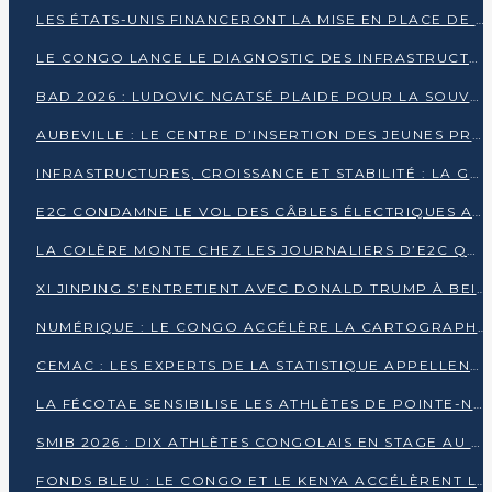
LES ÉTATS-UNIS FINANCERONT LA MISE EN PLACE DE JUSQU’À 50 CLINIQUES DE LUTTE CONTRE L’EBOLA
LE CONGO LANCE LE DIAGNOSTIC DES INFRASTRUCTURES SPORTIVES DU COMPLEXE DE KINTÉLÉ
BAD 2026 : LUDOVIC NGATSÉ PLAIDE POUR LA SOUVERAINETÉ FINANCIÈRE AFRICAINE
AUBEVILLE : LE CENTRE D’INSERTION DES JEUNES PRÊT À OUVRIR SES PORTES
INFRASTRUCTURES, CROISSANCE ET STABILITÉ : LA GUINÉE AFFÛTE SES AMBITIONS
E2C CONDAMNE LE VOL DES CÂBLES ÉLECTRIQUES APRÈS UNE VIDÉO VIRALE
LA COLÈRE MONTE CHEZ LES JOURNALIERS D’E2C QUI DÉNONCENT 20 ANS DE PRÉCARITÉ
XI JINPING S’ENTRETIENT AVEC DONALD TRUMP À BEIJING
NUMÉRIQUE : LE CONGO ACCÉLÈRE LA CARTOGRAPHIE DE SES INFRASTRUCTURES DIGITALES
CEMAC : LES EXPERTS DE LA STATISTIQUE APPELLENT À RENFORCER LA SÉCURISATION DES DONNÉES
LA FÉCOTAE SENSIBILISE LES ATHLÈTES DE POINTE-NOIRE À L’HYGIÈNE ALIMENTA
SMIB 2026 : DIX ATHLÈTES CONGOLAIS EN STAGE AU KENYA
FONDS BLEU : LE CONGO ET LE KENYA ACCÉLÈRENT LA MOBILISATION DES FINANCEMENTS