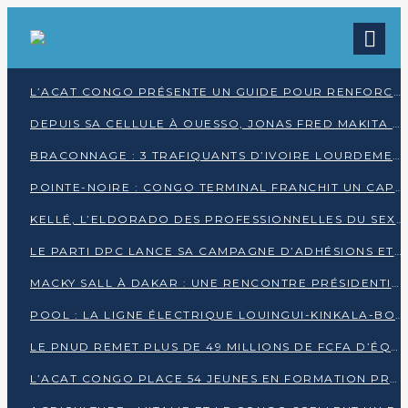
L’ACAT CONGO PRÉSENTE UN GUIDE POUR RENFORCER LES GARANTIES JUDICIAIRES EN GARDE À VUE
DEPUIS SA CELLULE À OUESSO, JONAS FRED MAKITA DÉNONCE CE QU’IL QUALIFIE DE DÉNI DE JUSTICE
BRACONNAGE : 3 TRAFIQUANTS D’IVOIRE LOURDEMENT CONDAMNÉS À DJAMBALA
POINTE-NOIRE : CONGO TERMINAL FRANCHIT UN CAP HISTORIQUE AVEC 99 MOUVEMENTS/HEURE
KELLÉ, L’ELDORADO DES PROFESSIONNELLES DU SEXE
LE PARTI DPC LANCE SA CAMPAGNE D’ADHÉSIONS ET VEUT STRUCTURER SA PRÉSENCE DANS LES 15 DÉPARTEMENTS
MACKY SALL À DAKAR : UNE RENCONTRE PRÉSIDENTIELLE QUI DIVISE L’OPINION SÉNÉGALAISE
POOL : LA LIGNE ÉLECTRIQUE LOUINGUI-KINKALA-BOKO MISE EN SERVICE
LE PNUD REMET PLUS DE 49 MILLIONS DE FCFA D’ÉQUIPEMENTS POUR ACCÉLÉRER LA NUMÉRISATION DU SYSTÈME DE SANTÉ
L’ACAT CONGO PLACE 54 JEUNES EN FORMATION PROFESSIONNELLE