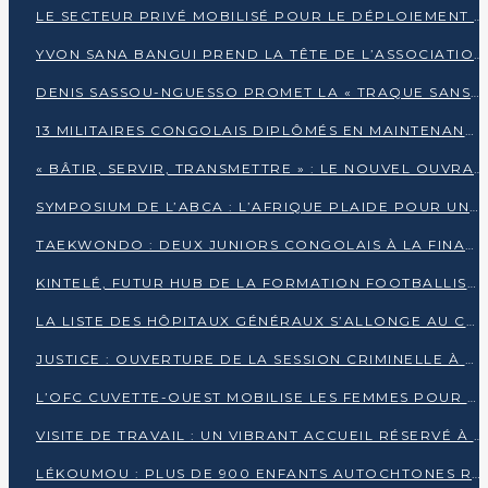
LE SECTEUR PRIVÉ MOBILISÉ POUR LE DÉPLOIEMENT DE 19 MINI-CENTRALES SOLAIRES
YVON SANA BANGUI PREND LA TÊTE DE L’ASSOCIATION DES BANQUES CENTRALES AFRICAINES
DENIS SASSOU-NGUESSO PROMET LA « TRAQUE SANS RELÂCHE » DU GRAND BANDITISME
13 MILITAIRES CONGOLAIS DIPLÔMÉS EN MAINTENANCE INDUSTRIELLE APRÈS TROIS ANS DE FORMATION À L’UNIVERSITÉ MARIEN-NGOUABI
« BÂTIR, SERVIR, TRANSMETTRE » : LE NOUVEL OUVRAGE QUI INTERPELLE LES COLLECTIVITÉS
SYMPOSIUM DE L’ABCA : L’AFRIQUE PLAIDE POUR UN FINANCEMENT CLIMATIQUE ÉQUITABLE
TAEKWONDO : DEUX JUNIORS CONGOLAIS À LA FINALE D’OPEN SYRIES 2025 À ABIDJAN
KINTELÉ, FUTUR HUB DE LA FORMATION FOOTBALLISTIQUE AFRICAINE ?
LA LISTE DES HÔPITAUX GÉNÉRAUX S’ALLONGE AU CONGO
JUSTICE : OUVERTURE DE LA SESSION CRIMINELLE À BRAZZAVILLE AVEC 52 DOSSIERS AU RÔLE
L’OFC CUVETTE-OUEST MOBILISE LES FEMMES POUR ACCUEILLIR LE PRÉSIDENT DE LA RÉPUBLIQUE
VISITE DE TRAVAIL : UN VIBRANT ACCUEIL RÉSERVÉ À DENIS SASSOU-N’GUESSO PAR L’ASSOCIATION « LES AMIS DE WOMO »
LÉKOUMOU : PLUS DE 900 ENFANTS AUTOCHTONES REÇOIVENT DES KITS SCOLAIRES GRÂCE À L’ESPACE OPOKO