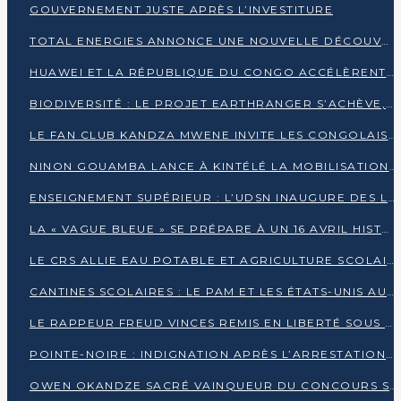
GOUVERNEMENT JUSTE APRÈS L’INVESTITURE
TOTAL ENERGIES ANNONCE UNE NOUVELLE DÉCOUVERTE D’HYDROCARBURES SUR LE PERMIS MOHO AU LARGE DU CONGO
HUAWEI ET LA RÉPUBLIQUE DU CONGO ACCÉLÈRENT LEUR PARTENARIAT
BIODIVERSITÉ : LE PROJET EARTHRANGER S’ACHÈVE, MAIS LES DÉFIS DEMEURENT
LE FAN CLUB KANDZA MWENE INVITE LES CONGOLAIS À UNE FORTE AFFLUENCE AU STADE DE KINTÉLÉ
NINON GOUAMBA LANCE À KINTÉLÉ LA MOBILISATION POUR L’INVESTITURE DR DSN
ENSEIGNEMENT SUPÉRIEUR : L’UDSN INAUGURE DES LABORATOIRES POUR BOOSTER LA FORMATION PRATIQUE
LA « VAGUE BLEUE » SE PRÉPARE À UN 16 AVRIL HISTORIQUE
LE CRS ALLIE EAU POTABLE ET AGRICULTURE SCOLAIRE AU CŒUR DE LA TRANSFORMATION DES ÉCOLES RURALES
CANTINES SCOLAIRES : LE PAM ET LES ÉTATS-UNIS AU CONTACT DES ÉCOLIERS DE KINKALA
LE RAPPEUR FREUD VINCES REMIS EN LIBERTÉ SOUS PRESSION MÉDIATIQUE
POINTE-NOIRE : INDIGNATION APRÈS L’ARRESTATION DU RAPPEUR FREUD VINCES
OWEN OKANDZE SACRÉ VAINQUEUR DU CONCOURS SLAM POUR LA VIE