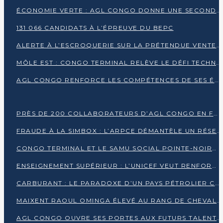
ÉCONOMIE VERTE : AGL CONGO DONNE UNE SECONDE VIE À SES DÉCHETS INDUSTRIELS
131 066 CANDIDATS À L’ÉPREUVE DU BEPC
ALERTE À L’ESCROQUERIE SUR LA PRÉTENDUE VENTE DE PARCELLES AFAT
MÔLE EST : CONGO TERMINAL RELÈVE LE DÉFI TECHNIQUE DES SABLES BITUMINEUX
AGL CONGO RENFORCE LES COMPÉTENCES DE SES ÉQUIPES AVEC LA CERTIFICATION CACES® R483
PRÈS DE 200 COLLABORATEURS D’AGL CONGO EN FORMATION JUSQU’EN JUILLET
FRAUDE À LA SIMBOX : L’ARPCE DÉMANTÈLE UN RÉSEAU UTILISANT DES CARTES SIM OUGANDAISES
CONGO TERMINAL ET LE SAMU SOCIAL POINTE-NOIRE RENOUVELLENT LEUR PARTENARIAT EN FAVEUR DES JEUNES VULNÉRABLES
ENSEIGNEMENT SUPÉRIEUR : L’UNICEF VEUT RENFORCER LA RECHERCHE SUR LES QUESTIONS DE L’ENFANCE
CARBURANT : LE PARADOXE D’UN PAYS PÉTROLIER CONFRONTÉ À DES PÉNURIES RÉCURRENTES
MAIXENT RAOUL OMINGA ÉLEVÉ AU RANG DE CHEVALIER DE L’ORDRE DE L’AMITIÉ ENTRE LA RUSSIE ET LE CONGO
AGL CONGO OUVRE SES PORTES AUX FUTURS TALENTS DE LA LOGISTIQUE