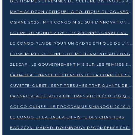
DES HOMMES ET FEMMES DE CULTURE DISTINGUÉS POUR LEUR ENGAGEMENT PAR BANTOU CULTURE
MATHIAS DZON CRITIQUE LA POLITIQUE DU GOUVERNEMENT ET ALERTE SUR LA DETTE DU CONGO
OSIANE 2026 : MTN CONGO MISE SUR L’INNOVATION POUR RELEVER LES DÉFIS AFRICAINS
COUPE DU MONDE 2026 : LES ABONNÉS CANAL+ AU CONGO DÉÇUS À QUELQUES JOURS DU COUP D’ENVOI
LE CONGO PLAIDE POUR UN CADRE ÉTHIQUE DE L’INTELLIGENCE ARTIFICIELLE À DAKAR
L’OMS REMET 25 TONNES DE MÉDICAMENTS AU CONGO POUR RENFORCER LA RIPOSTE AUX ÉPIDÉMIES
ZLECAF : LE GOUVERNEMENT MIS SUR LES FEMMES ENTREPRENEURES
LA BADEA FINANCE L’EXTENSION DE LA CORNICHE SUD DE BRAZZAVILLE
CUVETTE-OUEST : SEPT PRÉSUMÉS TRAFIQUANTS DE FAUNE INTERPELLÉS À EWO ET KELLÉ
LA SNPC PLAIDE POUR UNE TRANSITION ÉCOLOGIQUE PROGRESSIVE
CONGO-GUINÉE : LE PROGRAMME SIMANDOU 2040 AU CŒUR DES ÉCHANGES À LA BAD
LE CONGO ET LA BADEA EN VISITE DES CHANTIERS
BAD 2026 : MAMADI DOUMBOUYA RÉCOMPENSÉ PAR LE TROPHÉE BABACAR NDIAYE À BRAZZAVILLE