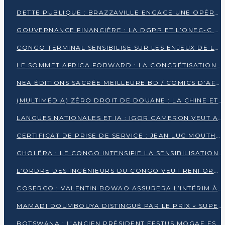
DETTE PUBLIQUE : BRAZZAVILLE ENGAGE UNE OPÉRATION DE RACHAT DE 575 MILLIONS DE DOLLARS
GOUVERNANCE FINANCIÈRE : LA DGPP ET L’ONEC-C VERS UN PARTENARIAT POUR ASSAINIR LES ENTREPRISES PUBLIQUES
CONGO TERMINAL SENSIBILISE SUR LES ENJEUX DE LA SANTÉ MENTALE EN
LE SOMMET AFRICA FORWARD : LA CONCRÉTISATION DE PARTENARIATS ÉQUILIBRÉS ET TOURNÉS VERS L’AVENIR ENTRE LE CONTINENT AFRICAIN ET LA FRANCE
NEA ÉDITIONS SACRÉE MEILLEURE BD / COMICS D’AFRIQUE AU KENYA
(MULTIMÉDIA) ZÉRO DROIT DE DOUANE : LA CHINE ET L’AFRIQUE VERS UNE PROXIMITÉ SANS PRÉCÉDENT (PAPIER GÉNÉRAL)
LANGUES NATIONALES ET IA : IGOR CAMERON VEUT ARRIMER LA STRATÉGIE IA À LA LOI SUR LA RECHERCHE
CERTIFICAT DE PRISE DE SERVICE : JEAN LUC MOUTHOU DÉMENT UNE « FAKE NEWS »
CHOLÉRA : LE CONGO INTENSIFIE LA SENSIBILISATION AU MARCHÉ DE TALANGAÏ
L’ORDRE DES INGÉNIEURS DU CONGO VEUT RENFORCER L’ÉTHIQUE ET LA CRÉDIBILITÉ DE LA PROFESSION
COSERCO : VALENTIN BOWAO ASSURERA L’INTÉRIM À LA TÊTE DU BUREAU EXÉCUTIF NATIONAL
MAMADI DOUMBOUYA DISTINGUÉ PAR LE PRIX « SUPER GRAND BÂTISSEUR BABACAR N’DIAYE »
BOTSWANA : L’ANCIEN PRÉSIDENT FESTUS MOGAE EST MORT À 86 ANS