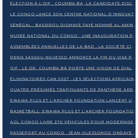
ÉLECTION À L’OIF : COUMBA BA, LA CANDIDATE DISCRÈTE QUI BOUSCULE LE JEU DIPLOMATIQUE
LE CONGO LANCE SON CENTRE NATIONAL D’INNOVATION
SÉNÉGAL : BASSIROU DIOMAYE FAYE NOMME AL AMINOU LÔ PREMIER MINISTRE
MUSÉE NATIONAL DU CONGO : UNE INAUGURATION PORTEUSE D’ESPOIR POUR LA CULTURE
ASSEMBLÉES ANNUELLES DE LA BAD : LA SOCIÉTÉ CIVILE CONGOLAISE À LA RECHERCHE DE PARTENAIRES POUR SES PROJETS
DENIS SASSOU-NGUESSO ANNONCE LA FIN DU VISA POUR LES AFRICAINS EN 2027
OIF : LE DR. COUMBA BÂ PORTE UNE VISION DE DIALOGUE, DE STABILITÉ ET DE RÉFORME À LA TÊTE
ÉLIMINATOIRES CAN 2027 : LES SÉLECTIONS AFRICAINES CONNAISSENT LEURS ADVERSAIRES
QUATRE PRÉSUMÉS TRAFIQUANTS DE PANTHÈRE ARRÊTÉS À EWO
EWAWA PLUS ET L’ARCHER FOUNDATION LANCENT UN CAMP DE BASKET POUR LES JEUNES À BRAZZAVILLE
BASKETBALL: EWAWA PLUS ET L’ARCHER FOUNDATION LANCENT UN CAMP POUR LES JEUNES
AGL CONGO LIVRE 270 VÉHICULES POUR MODERNISER LE TRANSPORT URBAIN
PASSEPORT AU CONGO : JEAN-OLESSONGO ONDAYE VEUT METTRE FIN AUX LENTEURS ADMINISTRATIVES