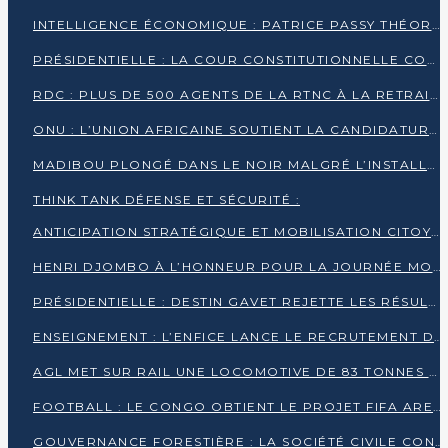
INTELLIGENCE ÉCONOMIQUE : PATRICE PASSY THÉORISE UNE STRATÉGIE ADAPTÉE AUX CONTEXTES FRAGMENTÉS
PRÉSIDENTIELLE : LA COUR CONSTITUTIONNELLE CONFIRME LA VICTOIRE DE SASSOU NGUESSO AVEC 94,90 % DES SUFFRAGES
RDC : PLUS DE 500 AGENTS DE LA RTNC À LA RETRAITE, UNE PAGE SE TOURNE
ONU : L’UNION AFRICAINE SOUTIENT LA CANDIDATURE DE MACKY SALL
MADIBOU PLONGÉ DANS LE NOIR MALGRÉ L’INSTALLATION D’UN NOUVEAU TRANSFORMATEUR
THINK TANK DÉFENSE ET SÉCURITÉ :
ANTICIPATION STRATÉGIQUE ET MOBILISATION CITOYENNE POUR NOTRE SOUVERAINETÉ NATIONALE
HENRI DJOMBO À L’HONNEUR POUR LA JOURNÉE MONDIALE DU THÉÂTRE
PRÉSIDENTIELLE : DESTIN GAVET REJETTE LES RÉSULTATS ET APPELLE À UN DIALOGUE NATIONAL
ENSEIGNEMENT : L’ENFICE LANCE LE RECRUTEMENT DE SA PREMIÈRE PROMOTION DE PROFESSEURS DES ÉCOLES
AGL MET SUR RAIL UNE LOCOMOTIVE DE 83 TONNES À POINTE-NOIRE
FOOTBALL : LE CONGO OBTIENT LE PROJET FIFA ARENA POUR SES 15 DÉPARTEMENTS
GOUVERNANCE FORESTIÈRE : LA SOCIÉTÉ CIVILE CONGOLAISE AFFICHE SES PRIORITÉS POUR 2026