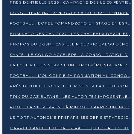
PRÉSIDENTIELLE 2026 : CAMPAGNE DÈS LE 28 FÉVRIER, SCRUTIN LES 12 ET 15 MARS
CONGO TERMINAL RENFORCE SA CULTURE D’ENTREPRISE AVEC LE PROGRAMME « WIN TOGETHER »
FOOTBALL : BOREL TOMANDZOTO EN STAGE EN ESPAGNE AVEC POLISSYA FC
ÉLIMINATOIRES CAN 2027 : LES CHAPEAUX DÉVOILÉS, LE CONGO FIXÉ SUR SON SORT
PROPOS DU DGSP : CASTELLIN CÉDRIC BALOU DÉNONCE DES PROPOS INTIMIDANTS
SANTÉ : LE CONGO ACCÉLÈRE LA CONSOLIDATION DE L’OFFRE DE SOINS
LA LCDE MET EN SERVICE UNE TROISIÈME STATION D’EAU POTABLE À MFILOU
FOOTBALL : L’OL CONFIE SA FORMATION AU CONGOLAIS CHRISTIAN BASSILA
PRÉSIDENTIELLE 2026 : L’UE MISE SUR LA LUTTE CONTRE LA DÉSINFORMATION
PRIX DU GAZ BUTANE : LES AUTORITÉS IMPOSENT LE RESPECT DES PRIX RÉGLEMENTÉS
POOL : LA VIE REPREND À MINDOULI APRÈS UN INCIDENT ARMÉ SUR LA RN1
LE PORT AUTONOME PRÉPARE SES DÉFIS STRATÉGIQUES DE 2026
L’ARPCE LANCE LE DÉBAT STRATÉGIQUE SUR LES DONNÉES, L’IA ET LA FINANCE NUMÉRIQUE AU CONGO