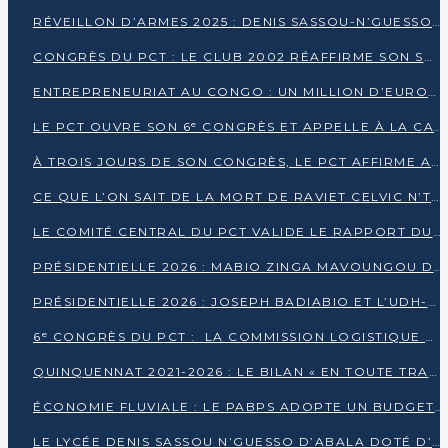
RÉVEILLON D’ARMES 2025 : DENIS SASSOU-N’GUESSO GARANTIT DES ÉLECTIONS 2026 PAISIBLES ET SÉCURISÉES
CONGRÈS DU PCT : LE CLUB 2002 RÉAFFIRME SON SOUTIEN À DENIS SASSOU-N’GUESSO POUR 2026
ENTREPRENEURIAT AU CONGO : UN MILLION D’EUROS POUR FINANCER LES STARTUPS DÈS 2026
LE PCT OUVRE SON 6ᵉ CONGRÈS ET APPELLE À LA CANDIDATURE DE DENIS SASSOU NGUESSO
À TROIS JOURS DE SON CONGRÈS, LE PCT AFFIRME AVOIR ATTEINT TOUS SES OBJECTIFS
CE QUE L’ON SAIT DE LA MORT DE RAVIET CELVIC N’TSIANTSIE
LE COMITÉ CENTRAL DU PCT VALIDE LE RAPPORT DU CONGRÈS ET SOUTIENT DENIS SASSOU N’GUESSO
PRÉSIDENTIELLE 2026 : MABIO ZINGA MAVOUNGOU DÉCLARE SA CANDIDATURE ET CHARGE LE BILAN DU PCT
PRÉSIDENTIELLE 2026 : JOSEPH BADIABIO ET L’UDH-YUKI JOUENT LA PRUDENCE
6ᵉ CONGRÈS DU PCT : LA COMMISSION LOGISTIQUE ASSURE LA DISTRIBUTION DES KITS
QUINQUENNAT 2021-2026 : LE BILAN « EN TOUTE TRANSPARENCE » PRÉSENTÉ À LA PRESSE
ÉCONOMIE FLUVIALE : LE PABPS ADOPTE UN BUDGET 2026 DE PLUS DE 2,7 MILLIARDS FCFA
LE LYCÉE DENIS SASSOU N’GUESSO D’ABALA DOTÉ D’UNE SALLE MULTIMÉDIA