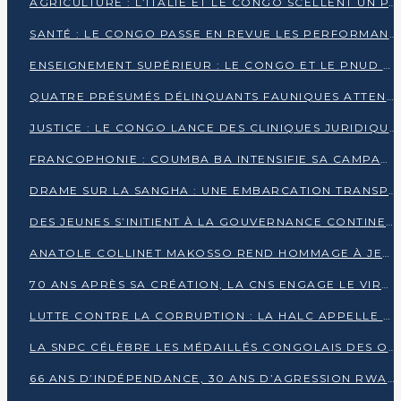
AGRICULTURE : L’ITALIE ET LE CONGO SCELLENT UN PARTENARIAT POUR UNE PRODUCTION LOCALE DURABLE
SANTÉ : LE CONGO PASSE EN REVUE LES PERFORMANCES DE SES HÔPITAUX À MI-PARCOURS
ENSEIGNEMENT SUPÉRIEUR : LE CONGO ET LE PNUD VEULENT RAPPROCHER LA FORMATION UNIVERSITAIRE DES BESOINS DU MARCHÉ DE L’EMPLOI
QUATRE PRÉSUMÉS DÉLINQUANTS FAUNIQUES ATTENDUS DEVANT LA JUSTICE POUR TRAFIC D’IVOIRE
JUSTICE : LE CONGO LANCE DES CLINIQUES JURIDIQUES POUR RAPPROCHER LE DROIT DES CITOYENS
FRANCOPHONIE : COUMBA BA INTENSIFIE SA CAMPAGNE POUR LA SUCCESSION À LA TÊTE DE L’OIF
DRAME SUR LA SANGHA : UNE EMBARCATION TRANSPORTANT DES FIDÈLES DE « NZAMBÉ YA L’HUILE » FAIT NAUFRAGE À OUESSO
DES JEUNES S’INITIENT À LA GOUVERNANCE CONTINENTALE À BRAZZAVILLE
ANATOLE COLLINET MAKOSSO REND HOMMAGE À JEAN-PAUL PIGASSE
70 ANS APRÈS SA CRÉATION, LA CNS ENGAGE LE VIRAGE DE LA DIGITALISATION
LUTTE CONTRE LA CORRUPTION : LA HALC APPELLE À PASSER DES DISCOURS AUX ACTES
LA SNPC CÉLÈBRE LES MÉDAILLÉS CONGOLAIS DES OLYMPIADES PANAFRICAINES DE MATHÉMATIQUES 2026
66 ANS D’INDÉPENDANCE, 30 ANS D’AGRESSION RWANDAISE : 4 PRÉSIDENCES, UN ÉCHEC COLLECTIF