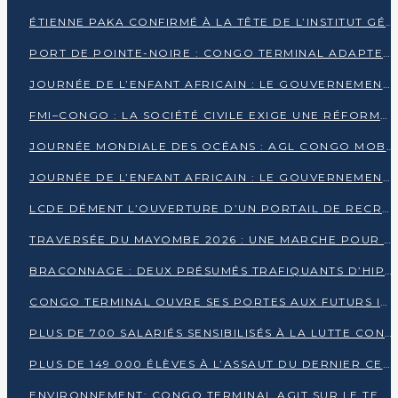
ÉTIENNE PAKA CONFIRMÉ À LA TÊTE DE L’INSTITUT GÉOGRAPHIQUE NATIONAL
PORT DE POINTE-NOIRE : CONGO TERMINAL ADAPTE SON DRAGAGE AUX SABLES BITUMINEUX
JOURNÉE DE L’ENFANT AFRICAIN : LE GOUVERNEMENT RÉAFFIRME SON ENGAGEMENT POUR L’ACCÈS À L’EAU ET À L’ASSAINISSEMENT
FMI–CONGO : LA SOCIÉTÉ CIVILE EXIGE UNE RÉFORME DE LA FISCALITÉ PÉTROLIÈRE
JOURNÉE MONDIALE DES OCÉANS : AGL CONGO MOBILISE SES COLLABORATEURS POUR LA PRÉSERVATION DE LA BIODIVERSITÉ MARINE
JOURNÉE DE L’ENFANT AFRICAIN : LE GOUVERNEMENT MOBILISÉ POUR L’HYGIÈNE DANS LES ORPHELINATS
LCDE DÉMENT L’OUVERTURE D’UN PORTAIL DE RECRUTEMENT ET APPELLE À LA VIGILANCE
TRAVERSÉE DU MAYOMBE 2026 : UNE MARCHE POUR SENSIBILISER ET DÉPISTER AU DIABÈTE
BRACONNAGE : DEUX PRÉSUMÉS TRAFIQUANTS D’HIPPOPOTAME ÉCROUÉS À BRAZZAVILLE
CONGO TERMINAL OUVRE SES PORTES AUX FUTURS INGÉNIEURS DE L’UCAC-ICAM
PLUS DE 700 SALARIÉS SENSIBILISÉS À LA LUTTE CONTRE LA TUBERCULOSE À CONGO TERMINAL
PLUS DE 149 000 ÉLÈVES À L’ASSAUT DU DERNIER CEPE
ENVIRONNEMENT: CONGO TERMINAL AGIT SUR LE TERRAIN ET FORME LES PLUS JEUNES