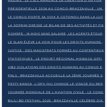
MÉDIAS : LE CSLC ANNONCE LA CRÉATION D’UN FONDS D’APPUI À LA PRESSE
PRESIDENTIELLE 2026 AU CONGO-BRAZZAVILLE : UN CASTING ÉLARGI
LE CONGO PORTE SA VOIX À COTONOU DANS LA LUTTE CONTRE LA TUBERCULOSE
LA SOPRIM DRESSE LE BILAN DE SES ACTIVITÉS ET FIXE DE NOUVELLES PRIORITÉS
DGMRFE : 16 MOIS SANS SALAIRE, LES AGENTS ÉTOUFFENT DANS LE SILENCE
LE SLAM ÉLÈVE LA VOIX POUR LES DROITS HUMAINS À BRAZZAVILLE
JUSTICE : DES MAGISTRATS FORMÉS AU CONTENTIEUX DE LA PROPRIÉTÉ INTELLECTUELLE
STATISTIQUES : LE PROJET RÉGIONAL HISWACA OFFICIELLEMENT LANCÉ AU CONGO
4182 VIOLATIONS DES DROITS HUMAINS AU CONGO EN 2025 SELON LE CAD
PNLS : BRAZZAVILLE ACCUEILLE LA 2ÈME JOURNÉE SCIENTIFIQUE SUR LE VIH/SIDA
PESTY KANGA, L’OPV QUI CHANGE LE VISAGE DU REPORTAGE AU CONGO
JOURNÉE MONDIALE DE L’AVIATION CIVILE : LE CONGO MISE SUR L’INNOVATION ET LA SÉCURITÉ
BILILI BD FESTIVAL 2025 : BRAZZAVILLE CÉLÈBRE DIX ANS DE CRÉATION GRAPHIQUE AFRICAINE