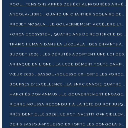
POOL : TENSIONS APRÈS DES ÉCHAUFFOURÉES ARMÉES ENTRE DGSP ET EX-MILICIENS NINJA
ANGOLA-LIBRE : QUAND UN CHANTIER SCOLAIRE DEVIENT LE MIROIR D’UN CONGO EN MOUVEMENT
PROJET MOSALA : LE GOUVERNEMENT ACCÉLÈRE L’INSERTION DES JEUNES EN 2026
FORCA ECOSYSTEM, QUATRE ANS DE RECHERCHE DE TERRAIN AVANT UN LANCEMENT OFFICIEL EN 2026
TRAFIC HUMAIN DANS LA LIKOUALA : DES ENFANTS AUTOCHTONES RÉDUITS AU TRAVAIL FORCÉ
BUDGET 2026 : LES DÉPUTÉS ADOPTENT UNE LOI DES FINANCES DE PLUS DE 2500 MILLIARDS FCFA
ARNAQUE EN LIGNE : LA LCDE DÉMENT TOUTE CAMPAGNE DE RECRUTEMENT
VŒUX 2026 : SASSOU-NGUESSO EXHORTE LES FORCES VIVES À RENFORCER L’UNITÉ
BOURSES D’EXCELLENCE : LA SNPC ENVOIE QUATRE NOUVEAUX TALENTS CONGOLAIS SE FORMER À BAKOU
MARCHÉS DOMANIAUX : LE GOUVERNEMENT ENGAGE LA STRUCTURATION DES TAXES D’ASSAINISSEMENT
PIERRE MOUSSA RECONDUIT À LA TÊTE DU PCT JUSQU’EN 2031
PRÉSIDENTIELLE 2026 : LE PCT INVESTIT OFFICIELLEMENT DENIS SASSOU NGUESSO
DENIS SASSOU-N’GUESSO EXHORTE LES CONGOLAIS À L’UNITÉ ET AU FAIR-PLAY DÉMOCRATIQUE EN 2026