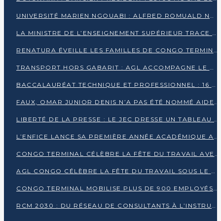
UNIVERSITÉ MARIEN NGOUABI : ALFRED ROMUALD NGUYA POATY SOUTIENT UNE THÈSE SUR LE PARADOXE DE LA CROISSANCE EN ZONE CEMAC
LA MINISTRE DE L’ENSEIGNEMENT SUPÉRIEUR TRACE SA FEUILLE DE ROUTE
RENATURA ÉVEILLE LES FAMILLES DE CONGO TERMINAL À LA PROTECTION DE L’ENVIRONNEMENT
TRANSPORT HORS GABARIT : AGL ACCOMPAGNE LE DÉVELOPPEMENT DU SECTEUR BRASSICOLE AU CONGO
BACCALAURÉAT TECHNIQUE ET PROFESSIONNEL : 16 352 CANDIDATS LANCÉS DANS LES ÉPREUVES D’EPS
FAUX, OMAR JUNIOR DENIS N’A PAS ÉTÉ NOMMÉ AIDE DE CAMP ADJOINT DE DENIS SASSOU NGUESSO
LIBERTÉ DE LA PRESSE : LE JEC DRESSE UN TABLEAU PRÉOCCUPANT AU CONGO
L’ENFICE LANCE SA PREMIÈRE ANNÉE ACADÉMIQUE AVEC 100 FUTURS ENSEIGNANTS
CONGO TERMINAL CÉLÈBRE LA FÊTE DU TRAVAIL AVEC SES COLLABORATEURS À POINTE-NOIRE
AGL CONGO CÉLÈBRE LA FÊTE DU TRAVAIL SOUS LE SIGNE DE LA COHÉSION
CONGO TERMINAL MOBILISE PLUS DE 900 EMPLOYÉS AUTOUR DE LA SÉCURITÉ AU TRAVAIL
RCM 2030 : DU RÉSEAU DE CONSULTANTS À L’INSTRUMENT DE PUISSANCE EN AFRIQUE FRANCOPHONE