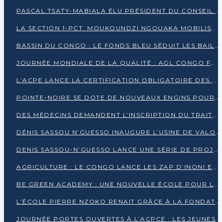
PASCAL TSATY-MABIALA ÉLU PRÉSIDENT DU CONSEIL NATIONAL DE L’UPADS
LA SECTION 1-PCT MOUKOUNDZI NGOUAKA MOBILISE 100 000 FCFA POUR LE 6ᵉ CONGRÈS DU PARTI
BASSIN DU CONGO : LE FONDS BLEU SÉDUIT LES BAILLEURS À BELÉM
JOURNÉE MONDIALE DE LA QUALITÉ : AGL CONGO FORME ET SENSIBILISE LES JEUNES TALENTS
L’ACPE LANCE LA CERTIFICATION OBLIGATOIRE DES CONTRATS DE TRAVAIL DES TRANSPORTEURS
POINTE-NOIRE SE DOTE DE NOUVEAUX ENGINS POUR L’ASSAINISSEMENT ET L’ENTRETIEN ROUTIER
DES MÉDECINS DEMANDENT L’INSCRIPTION DU TRAITEMENT DU PIED-BOT DANS LES CURSUS UNIVERSITAIRES
DÉNIS SASSOU N’GUESSO INAUGURE L’USINE DE VALORISATION DU GAZ ASSOCIÉ
DENIS SASSOU-N’GUESSO LANCE UNE SÉRIE DE PROJETS DANS LE KOUILOU
AGRICULTURE : LE CONGO LANCE LES ZAP D’INONI ET YONO
BE GREEN ACADEMY : UNE NOUVELLE ÉCOLE POUR LES MÉTIERS DE L’ÉCOLOGIE À POINTE-NOIRE
L’ÉCOLE PIERRE NZOKO RENAIT GRÂCE À LA FONDATION MUCODEC
JOURNÉE PORTES OUVERTES À L’ACPCE : LES JEUNES EN IMMERSION DANS L’ENTREPRISE