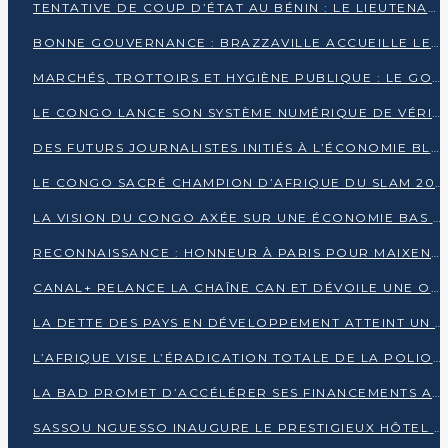
TENTATIVE DE COUP D’ÉTAT AU BÉNIN : LE LIEUTENANT-COLONEL TIGRI S’AUTOPROCLAME CHEF D’UN COMITÉ MILITAIRE
BONNE GOUVERNANCE : BRAZZAVILLE ACCUEILLE LES PREMIÈRES JOURNÉES CONGOLAISES DE L’ÉVALUATION
MARCHÉS, TROTTOIRS ET HYGIÈNE PUBLIQUE : LE GOUVERNEMENT DURCIT LE TON
LE CONGO LANCE SON SYSTÈME NUMÉRIQUE DE VÉRIFICATION DU BOIS
DES FUTURS JOURNALISTES INITIÉS À L’ÉCONOMIE BLEUE DURABLE
LE CONGO SACRÉ CHAMPION D’AFRIQUE DU SLAM 2025
LA VISION DU CONGO AXÉE SUR UNE ÉCONOMIE BAS CARBONE AU RENDEZ-VOUS DE MONACO 2025
RECONNAISSANCE : HONNEUR À PARIS POUR MAIXENT RAOUL OMINGA
CANAL+ RELANCE LA CHAÎNE CAN ET DÉVOILE UNE OFFRE EXCEPTIONNELLE POUR DÉCEMBRE
LA DETTE DES PAYS EN DÉVELOPPEMENT ATTEINT UN SOMMET HISTORIQUE ENTRE 2022 ET 2024
L’AFRIQUE VISE L’ÉRADICATION TOTALE DE LA POLIOMYÉLITE D’ICI 2026
LA BAD PROMET D’ACCÉLÉRER SES FINANCEMENTS AVEC LE MINISTÈRE DE L’ASSAINISSEMENT
SASSOU NGUESSO INAUGURE LE PRESTIGIEUX HÔTEL KEMPINSKI BRAZZAVILLE