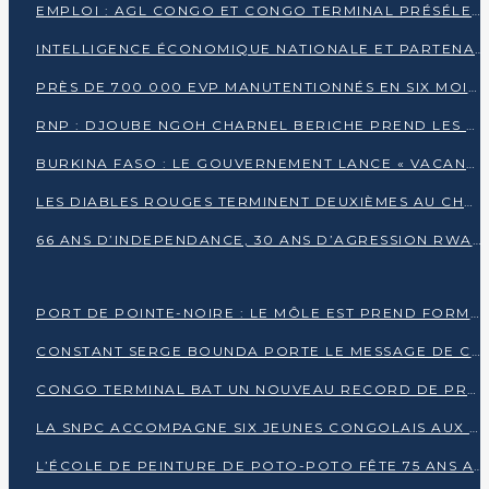
EMPLOI : AGL CONGO ET CONGO TERMINAL PRÉSÉLECTIONNENT PLUS DE 70 JEUNES À POINTE-NOIRE
INTELLIGENCE ÉCONOMIQUE NATIONALE ET PARTENARIATS INTERNATIONAUX : VERS UNE DOCTRINE SOUVERAINE DE SÉCURITÉ ÉCONOMIQUE
PRÈS DE 700 000 EVP MANUTENTIONNÉS EN SIX MOIS PAR CONGO TERMINAL
RNP : DJOUBE NGOH CHARNEL BERICHE PREND LES RÊNES DU PARTI
BURKINA FASO : LE GOUVERNEMENT LANCE « VACANCES UTILES 2026 » POUR FORMER LES ÉLÈVES À 15 MÉTIERS
LES DIABLES ROUGES TERMINENT DEUXIÈMES AU CHAMPIONNAT D’AFRIQUE ZONE 3
66 ANS D’INDEPENDANCE, 30 ANS D’AGRESSION RWAN DAISE : 4 PRESIDENCES, UN ECHEC COLLECTIF
PORT DE POINTE-NOIRE : LE MÔLE EST PREND FORME ET VISE LES GÉANTS DES MERS
CONSTANT SERGE BOUNDA PORTE LE MESSAGE DE COMPASSION DE DENIS SASSOU NGUESSO EN IRAN
CONGO TERMINAL BAT UN NOUVEAU RECORD DE PRODUCTIVITÉ AU PORT DE POINTE-NOIRE
LA SNPC ACCOMPAGNE SIX JEUNES CONGOLAIS AUX OLYMPIADES PANAFRICAINES DE MATHÉMATIQUES
L’ÉCOLE DE PEINTURE DE POTO-POTO FÊTE 75 ANS AU SERVICE DE L’ART CONGOLAIS