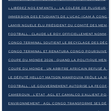
« LIBÉREZ NOS ENFANTS » : LA COLÈRE DE PLUSIEURS MÈRES À BRAZZAVILLE CONTRE LA DGSP
IMMERSION DES ÉTUDIANTS DE L’UCAC-ICAM À CONGO TERMINAL
LAMYR NGUELE ÉLU PRÉSIDENT DU COMITÉ DES MEMBRES D’HONNEUR DU PCT
FOOTBALL : CLAUDE LE ROY OFFICIELLEMENT NOMMÉ SÉLECTIONNEUR DU CONGO
CONGO TERMINAL SOUTIENT LE RECYCLAGE DES DÉCHETS PLASTIQUES À POINTE-NOIRE
CONGO TERMINAL ET RENATURA CONGO POURSUIVENT LEUR COMBAT POUR LA BIODIVERSITÉ
COUPE DU MONDE 2026 : QUAND LA POLITIQUE MENACE L’UNIVERSALITÉ DU FOOTBALL
COUPE DU MONDE : UN ARBITRE AFRICAIN REFUSÉ À L’ENTRÉE DES ÉTATS-UNIS
LE DÉPUTÉ HELLOT MATSON MAMPOUYA FRÔLE LA MORT LORS D’UNE EMBUSCADE DZNS LE POOL
FOOTBALL : LE GOUVERNEMENT AUTORISE LA FECOFOOT À OCCUPER LES COMPLEXES SPORTIFS
CAMEROUN : L’ÉTAT, AGL ET CAMALCO S’ALLIENT POUR UN MÉGA-PROJET FERROVIAIRE
ENVIRONNEMENT : AGL CONGO TRANSFORME SES DÉCHETS EN OUTILS DE FORMATION