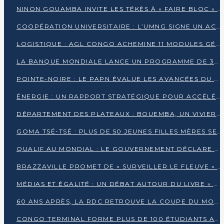
NINON GOUAMBA INVITE LES TÉKÉS À « FAIRE BLOC » POUR PESER DANS LE DÉBAT NATIONAL
COOPÉRATION UNIVERSITAIRE : L’UMNG SIGNE UN ACCORD STRATÉGIQUE AVEC L’UNIVERSITÉ HAINAN EN CHINE
LOGISTIQUE : AGL CONGO ACHEMINE 11 MODULES GÉANTS JUSQU’À BRAZZAVILLE
LA BANQUE MONDIALE LANCE UN PROGRAMME DE 394 MILLIONS DE DOLLARS POUR LE BASSIN DU CONGO
POINTE-NOIRE : LE PAPN ÉVALUE LES AVANCÉES DU MÔLE EST
ÉNERGIE : UN RAPPORT STRATÉGIQUE POUR ACCÉLÉRER LA TRANSITION AU CONGO
DÉPARTEMENT DES PLATEAUX : BOUEMBA, UN VIVIER ÉCONOMIQUE PRÊT À EXPLOSER
GOMA TSÉ-TSÉ : PLUS DE 50 JEUNES FILLES MÈRES SENSIBILISÉES À LA SANTÉ SEXUELLE
QUALIF AU MONDIAL : LE GOUVERNEMENT DÉCLARE LA JOURNÉE DU 1ER AVRIL 2026 CHÔMÉE ET PAYÉE
BRAZZAVILLE PROMET DE « SURVEILLER LE FLEUVE » APRÈS LA QUALIFICATION DE LA RDC AU MONDIAL
MÉDIAS ET ÉGALITÉ : UN DÉBAT AUTOUR DU LIVRE « CES FEMMES QUI REPRENNENT LE POUVOIR SUR LEUR VIE »
60 ANS APRÈS, LA RDC RETROUVE LA COUPE DU MONDE
CONGO TERMINAL FORME PLUS DE 100 ÉTUDIANTS AUX TECHNIQUES D’EMBAUCHE