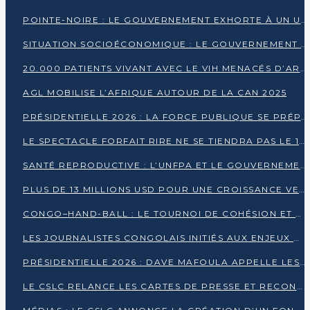
POINTE-NOIRE : LE GOUVERNEMENT EXHORTE À UN USAGE RESPONSABLE DU NOUVEAU MATÉRIEL MUNICIPAL
SITUATION SOCIOÉCONOMIQUE : LE GOUVERNEMENT INTERPELLÉ DEVANT LE SÉNAT
20.000 PATIENTS VIVANT AVEC LE VIH MENACÉS D’ARRÊT DE TRAITEMENT
AGL MOBILISE L’AFRIQUE AUTOUR DE LA CAN 2025
PRÉSIDENTIELLE 2026 : LA FORCE PUBLIQUE SE PRÉPARE À SÉCURISER LE SCRUTIN
LE SPECTACLE FORFAIT RIRE NE SE TIENDRA PAS LE 1ER JANVIER
SANTÉ REPRODUCTIVE : L’UNFPA ET LE GOUVERNEMENT AFFINENT LES PRIORITÉS DE 2026
PLUS DE 13 MILLIONS USD POUR UNE CROISSANCE VERTE ET SOUVERAINE
CONGO–HAND-BALL : LE TOURNOI DE COHÉSION ET DE FRATERNITÉ ALLUME SES LAMPIONS À BRAZZAVILLE
LES JOURNALISTES CONGOLAIS INITIÉS AUX ENJEUX DE L’ÉCONOMIE BLEUE
PRÉSIDENTIELLE 2026 : DAVE MAFOULA APPELLE LES CONGOLAIS À UN « NOUVEAU DÉPART »
LE CSLC RELANCE LES CARTES DE PRESSE ET RECONNAÎT OFFICIELLEMENT LES MÉDIAS EN LIGNE