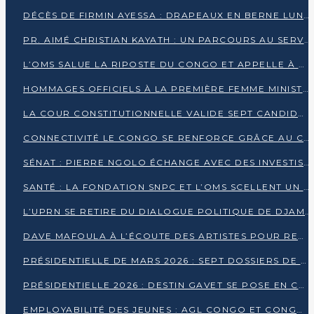
DÉCÈS DE FIRMIN AYESSA : DRAPEAUX EN BERNE LUNDI
PR. AIMÉ CHRISTIAN KAYATH : UN PARCOURS AU SERVICE DE LA RECHERCHE ET DE L’INNOVATION
L’OMS SALUE LA RIPOSTE DU CONGO ET APPELLE À DES RÉFORMES DURABLES
HOMMAGES OFFICIELS À LA PREMIÈRE FEMME MINISTRE DU CONGO
LA COUR CONSTITUTIONNELLE VALIDE SEPT CANDIDATURES POUR LA PRÉSIDENTIELLE
CONNECTIVITÉ LE CONGO SE RENFORCE GRÂCE AU CÂBLE 2AFRICA
SÉNAT : PIERRE NGOLO ÉCHANGE AVEC DES INVESTISSEURS DU NUMÉRIQUE
SANTÉ : LA FONDATION SNPC ET L’OMS SCELLENT UN PARTENARIAT STRATÉGIQUE DE TROIS ANS
L’UPRN SE RETIRE DU DIALOGUE POLITIQUE DE DJAMBALA : TENSIONS DANS LE PRÉ-ÉLECTORAL CONGOLAIS
DAVE MAFOULA À L’ÉCOUTE DES ARTISTES POUR REDÉFINIR SA POLITIQUE CULTURELLE
PRÉSIDENTIELLE DE MARS 2026 : SEPT DOSSIERS DE CANDIDATURE ENREGISTRÉS À LA CLÔTURE DES DÉPÔTS
PRÉSIDENTIELLE 2026 : DESTIN GAVET SE POSE EN CANDIDAT DU « RAS-LE-BOL »
EMPLOYABILITÉ DES JEUNES : AGL CONGO ET CONGO TERMINAL S’ALLIENT À UCAC-ICAM