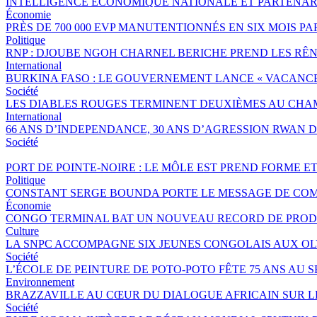
INTELLIGENCE ÉCONOMIQUE NATIONALE ET PARTENAR
Économie
PRÈS DE 700 000 EVP MANUTENTIONNÉS EN SIX MOIS 
Politique
RNP : DJOUBE NGOH CHARNEL BERICHE PREND LES RÊN
International
BURKINA FASO : LE GOUVERNEMENT LANCE « VACANCES 
Société
LES DIABLES ROUGES TERMINENT DEUXIÈMES AU CHA
International
66 ANS D’INDEPENDANCE, 30 ANS D’AGRESSION RWAN DA
Société
PORT DE POINTE-NOIRE : LE MÔLE EST PREND FORME E
Politique
CONSTANT SERGE BOUNDA PORTE LE MESSAGE DE COM
Économie
CONGO TERMINAL BAT UN NOUVEAU RECORD DE PRODU
Culture
LA SNPC ACCOMPAGNE SIX JEUNES CONGOLAIS AUX O
Société
L’ÉCOLE DE PEINTURE DE POTO-POTO FÊTE 75 ANS AU 
Environnement
BRAZZAVILLE AU CŒUR DU DIALOGUE AFRICAIN SUR 
Société