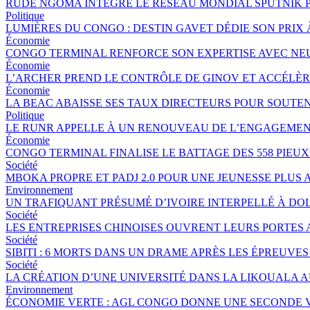
RUDE NGOMA INTÈGRE LE RÉSEAU MONDIAL SPUTNIK 
Politique
LUMIÈRES DU CONGO : DESTIN GAVET DÉDIE SON PRIX 
Économie
CONGO TERMINAL RENFORCE SON EXPERTISE AVEC NE
Économie
L’ARCHER PREND LE CONTRÔLE DE GINOV ET ACCÉLÈ
Économie
LA BEAC ABAISSE SES TAUX DIRECTEURS POUR SOUTE
Politique
LE RUNR APPELLE À UN RENOUVEAU DE L’ENGAGEMEN
Économie
CONGO TERMINAL FINALISE LE BATTAGE DES 558 PIEU
Société
MBOKA PROPRE ET PADJ 2.0 POUR UNE JEUNESSE PLU
Environnement
UN TRAFIQUANT PRÉSUMÉ D’IVOIRE INTERPELLÉ À DOL
Société
LES ENTREPRISES CHINOISES OUVRENT LEURS PORTES
Société
SIBITI : 6 MORTS DANS UN DRAME APRÈS LES ÉPREUVES
Société
LA CRÉATION D’UNE UNIVERSITÉ DANS LA LIKOUALA 
Environnement
ÉCONOMIE VERTE : AGL CONGO DONNE UNE SECONDE V