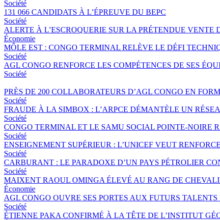
Société
131 066 CANDIDATS À L’ÉPREUVE DU BEPC
Société
ALERTE À L’ESCROQUERIE SUR LA PRÉTENDUE VENTE 
Économie
MÔLE EST : CONGO TERMINAL RELÈVE LE DÉFI TECHNI
Société
AGL CONGO RENFORCE LES COMPÉTENCES DE SES ÉQUIP
Société
PRÈS DE 200 COLLABORATEURS D’AGL CONGO EN FORM
Société
FRAUDE À LA SIMBOX : L’ARPCE DÉMANTÈLE UN RÉSE
Société
CONGO TERMINAL ET LE SAMU SOCIAL POINTE-NOIRE
Société
ENSEIGNEMENT SUPÉRIEUR : L’UNICEF VEUT RENFORC
Société
CARBURANT : LE PARADOXE D’UN PAYS PÉTROLIER CO
Société
MAIXENT RAOUL OMINGA ÉLEVÉ AU RANG DE CHEVALIER
Économie
AGL CONGO OUVRE SES PORTES AUX FUTURS TALENTS 
Société
ÉTIENNE PAKA CONFIRMÉ À LA TÊTE DE L’INSTITUT G