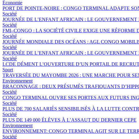
Économie
PORT DE POINTE-NOIRE : CONGO TERMINAL ADAPTE S
Société
JOURNÉE DE L’ENFANT AFRICAIN : LE GOUVERNEMENT 
Société
FMI–CONGO : LA SOCIÉTÉ CIVILE EXIGE UNE RÉFORME 
Société
JOURNÉE MONDIALE DES OCÉANS : AGL CONGO MOBILI
Société
JOURNÉE DE L’ENFANT AFRICAIN : LE GOUVERNEMENT 
Société
LCDE DÉMENT L’OUVERTURE D’UN PORTAIL DE RECRUT
Sport
TRAVERSÉE DU MAYOMBE 2026 : UNE MARCHE POUR SEN
Environnement
BRACONNAGE : DEUX PRÉSUMÉS TRAFIQUANTS D’HIPP
Société
CONGO TERMINAL OUVRE SES PORTES AUX FUTURS ING
Société
PLUS DE 700 SALARIÉS SENSIBILISÉS À LA LUTTE CO
Société
PLUS DE 149 000 ÉLÈVES À L’ASSAUT DU DERNIER CEPE
Environnement
ENVIRONNEMENT: CONGO TERMINAL AGIT SUR LE TERR
Société