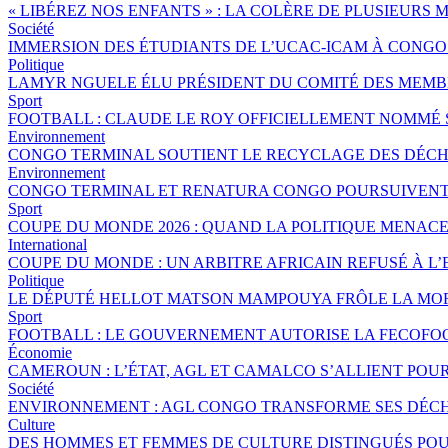
« LIBÉREZ NOS ENFANTS » : LA COLÈRE DE PLUSIEURS
Société
IMMERSION DES ÉTUDIANTS DE L’UCAC-ICAM À CONG
Politique
LAMYR NGUELE ÉLU PRÉSIDENT DU COMITÉ DES MEMB
Sport
FOOTBALL : CLAUDE LE ROY OFFICIELLEMENT NOMMÉ
Environnement
CONGO TERMINAL SOUTIENT LE RECYCLAGE DES DÉCHE
Environnement
CONGO TERMINAL ET RENATURA CONGO POURSUIVENT 
Sport
COUPE DU MONDE 2026 : QUAND LA POLITIQUE MENAC
International
COUPE DU MONDE : UN ARBITRE AFRICAIN REFUSÉ À L’
Politique
LE DÉPUTÉ HELLOT MATSON MAMPOUYA FRÔLE LA MOR
Sport
FOOTBALL : LE GOUVERNEMENT AUTORISE LA FECOFOO
Économie
CAMEROUN : L’ÉTAT, AGL ET CAMALCO S’ALLIENT POU
Société
ENVIRONNEMENT : AGL CONGO TRANSFORME SES DÉCH
Culture
DES HOMMES ET FEMMES DE CULTURE DISTINGUÉS P