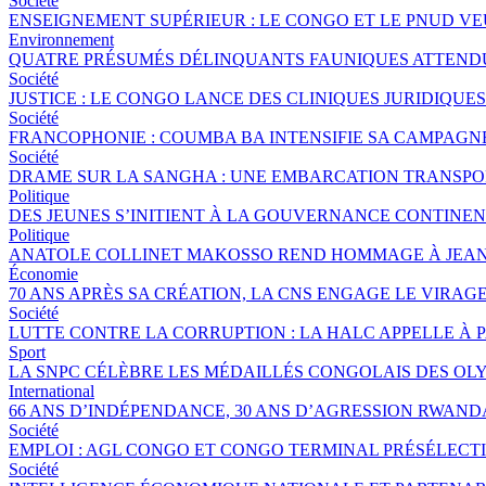
Société
ENSEIGNEMENT SUPÉRIEUR : LE CONGO ET LE PNUD V
Environnement
QUATRE PRÉSUMÉS DÉLINQUANTS FAUNIQUES ATTENDUS
Société
JUSTICE : LE CONGO LANCE DES CLINIQUES JURIDIQU
Société
FRANCOPHONIE : COUMBA BA INTENSIFIE SA CAMPAGNE 
Société
DRAME SUR LA SANGHA : UNE EMBARCATION TRANSPORT
Politique
DES JEUNES S’INITIENT À LA GOUVERNANCE CONTINE
Politique
ANATOLE COLLINET MAKOSSO REND HOMMAGE À JEAN
Économie
70 ANS APRÈS SA CRÉATION, LA CNS ENGAGE LE VIRAGE
Société
LUTTE CONTRE LA CORRUPTION : LA HALC APPELLE À 
Sport
LA SNPC CÉLÈBRE LES MÉDAILLÉS CONGOLAIS DES OL
International
66 ANS D’INDÉPENDANCE, 30 ANS D’AGRESSION RWANDA
Société
EMPLOI : AGL CONGO ET CONGO TERMINAL PRÉSÉLECTI
Société