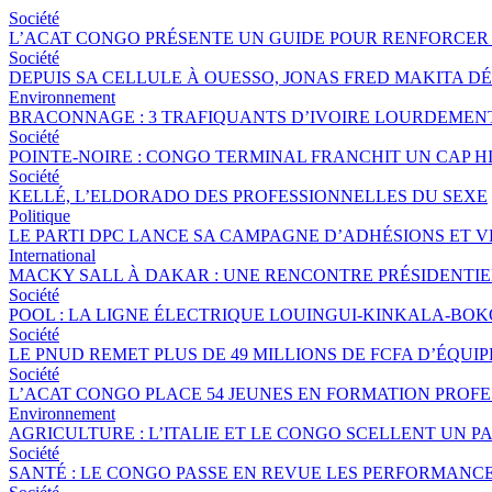
Société
L’ACAT CONGO PRÉSENTE UN GUIDE POUR RENFORCER 
Société
DEPUIS SA CELLULE À OUESSO, JONAS FRED MAKITA DÉ
Environnement
BRACONNAGE : 3 TRAFIQUANTS D’IVOIRE LOURDEME
Société
POINTE-NOIRE : CONGO TERMINAL FRANCHIT UN CAP 
Société
KELLÉ, L’ELDORADO DES PROFESSIONNELLES DU SEXE
Politique
LE PARTI DPC LANCE SA CAMPAGNE D’ADHÉSIONS ET 
International
MACKY SALL À DAKAR : UNE RENCONTRE PRÉSIDENTIEL
Société
POOL : LA LIGNE ÉLECTRIQUE LOUINGUI-KINKALA-BOK
Société
LE PNUD REMET PLUS DE 49 MILLIONS DE FCFA D’ÉQU
Société
L’ACAT CONGO PLACE 54 JEUNES EN FORMATION PROF
Environnement
AGRICULTURE : L’ITALIE ET LE CONGO SCELLENT UN
Société
SANTÉ : LE CONGO PASSE EN REVUE LES PERFORMANCE