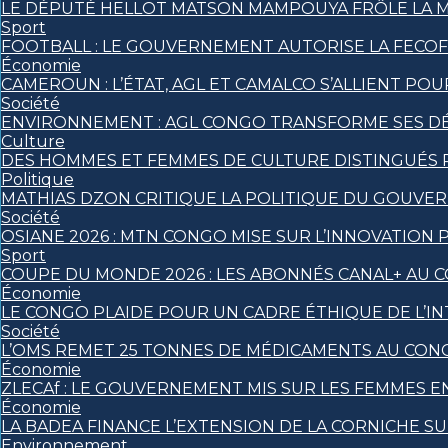
LE DÉPUTÉ HELLOT MATSON MAMPOUYA FRÔLE LA 
Sport
FOOTBALL : LE GOUVERNEMENT AUTORISE LA FECO
Économie
CAMEROUN : L’ÉTAT, AGL ET CAMALCO S’ALLIENT P
Société
ENVIRONNEMENT : AGL CONGO TRANSFORME SES DÉ
Culture
DES HOMMES ET FEMMES DE CULTURE DISTINGUÉS
Politique
MATHIAS DZON CRITIQUE LA POLITIQUE DU GOUVE
Société
OSIANE 2026 : MTN CONGO MISE SUR L’INNOVATION 
Sport
COUPE DU MONDE 2026 : LES ABONNÉS CANAL+ AU 
Économie
LE CONGO PLAIDE POUR UN CADRE ÉTHIQUE DE L’INT
Société
L’OMS REMET 25 TONNES DE MÉDICAMENTS AU CON
Économie
ZLECAf : LE GOUVERNEMENT MIS SUR LES FEMMES
Économie
LA BADEA FINANCE L’EXTENSION DE LA CORNICHE S
Environnement