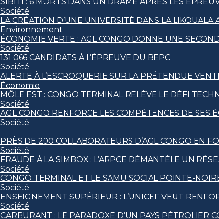
SIBITI : 6 MORTS DANS UN DRAME APRÈS LES ÉPREU
Société
LA CRÉATION D’UNE UNIVERSITÉ DANS LA LIKOUALA
Environnement
ÉCONOMIE VERTE : AGL CONGO DONNE UNE SECONDE
Société
131 066 CANDIDATS À L’ÉPREUVE DU BEPC
Société
ALERTE À L’ESCROQUERIE SUR LA PRÉTENDUE VENT
Économie
MÔLE EST : CONGO TERMINAL RELÈVE LE DÉFI TECH
Société
AGL CONGO RENFORCE LES COMPÉTENCES DE SES ÉQ
Société
PRÈS DE 200 COLLABORATEURS D’AGL CONGO EN FO
Société
FRAUDE À LA SIMBOX : L’ARPCE DÉMANTÈLE UN RÉS
Société
CONGO TERMINAL ET LE SAMU SOCIAL POINTE-NOI
Société
ENSEIGNEMENT SUPÉRIEUR : L’UNICEF VEUT RENFO
Société
CARBURANT : LE PARADOXE D’UN PAYS PÉTROLIER