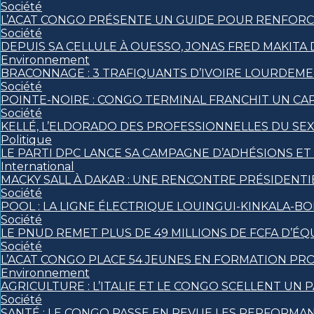
Société
L’ACAT CONGO PRÉSENTE UN GUIDE POUR RENFORCE
Société
DEPUIS SA CELLULE À OUESSO, JONAS FRED MAKITA 
Environnement
BRACONNAGE : 3 TRAFIQUANTS D’IVOIRE LOURDEM
Société
POINTE-NOIRE : CONGO TERMINAL FRANCHIT UN C
Société
KELLÉ, L’ELDORADO DES PROFESSIONNELLES DU SE
Politique
LE PARTI DPC LANCE SA CAMPAGNE D’ADHÉSIONS E
International
MACKY SALL À DAKAR : UNE RENCONTRE PRÉSIDENTIE
Société
POOL : LA LIGNE ÉLECTRIQUE LOUINGUI-KINKALA-BO
Société
LE PNUD REMET PLUS DE 49 MILLIONS DE FCFA D’
Société
L’ACAT CONGO PLACE 54 JEUNES EN FORMATION PR
Environnement
AGRICULTURE : L’ITALIE ET LE CONGO SCELLENT 
Société
SANTÉ : LE CONGO PASSE EN REVUE LES PERFORMA