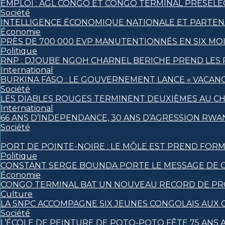
EMPLOI : AGL CONGO ET CONGO TERMINAL PRÉSÉLE
Société
INTELLIGENCE ÉCONOMIQUE NATIONALE ET PARTEN
Économie
PRÈS DE 700 000 EVP MANUTENTIONNÉS EN SIX MO
Politique
RNP : DJOUBE NGOH CHARNEL BERICHE PREND LES 
International
BURKINA FASO : LE GOUVERNEMENT LANCE « VACANCE
Société
LES DIABLES ROUGES TERMINENT DEUXIÈMES AU C
International
66 ANS D’INDEPENDANCE, 30 ANS D’AGRESSION RWAN
Société
PORT DE POINTE-NOIRE : LE MÔLE EST PREND FORM
Politique
CONSTANT SERGE BOUNDA PORTE LE MESSAGE DE C
Économie
CONGO TERMINAL BAT UN NOUVEAU RECORD DE PRO
Culture
LA SNPC ACCOMPAGNE SIX JEUNES CONGOLAIS AUX
Société
L’ÉCOLE DE PEINTURE DE POTO-POTO FÊTE 75 ANS A