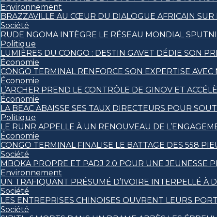
Environnement
BRAZZAVILLE AU CŒUR DU DIALOGUE AFRICAIN SUR
Société
RUDE NGOMA INTÈGRE LE RÉSEAU MONDIAL SPUTN
Politique
LUMIÈRES DU CONGO : DESTIN GAVET DÉDIE SON PRI
Économie
CONGO TERMINAL RENFORCE SON EXPERTISE AVEC
Économie
L’ARCHER PREND LE CONTRÔLE DE GINOV ET ACCÉL
Économie
LA BEAC ABAISSE SES TAUX DIRECTEURS POUR SOU
Politique
LE RUNR APPELLE À UN RENOUVEAU DE L’ENGAGEM
Économie
CONGO TERMINAL FINALISE LE BATTAGE DES 558 PI
Société
MBOKA PROPRE ET PADJ 2.0 POUR UNE JEUNESSE 
Environnement
UN TRAFIQUANT PRÉSUMÉ D’IVOIRE INTERPELLÉ À D
Société
LES ENTREPRISES CHINOISES OUVRENT LEURS POR
Société