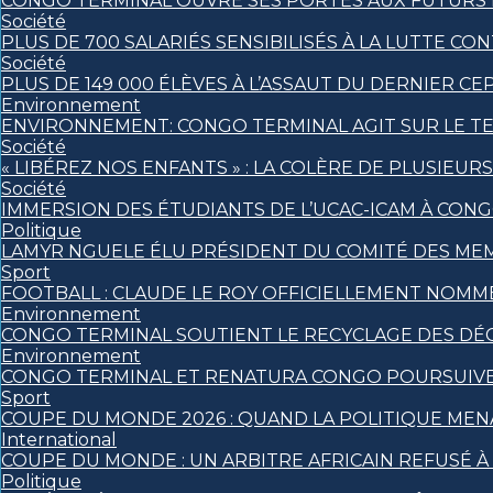
CONGO TERMINAL OUVRE SES PORTES AUX FUTURS I
Société
PLUS DE 700 SALARIÉS SENSIBILISÉS À LA LUTTE 
Société
PLUS DE 149 000 ÉLÈVES À L’ASSAUT DU DERNIER CE
Environnement
ENVIRONNEMENT: CONGO TERMINAL AGIT SUR LE TE
Société
« LIBÉREZ NOS ENFANTS » : LA COLÈRE DE PLUSIEU
Société
IMMERSION DES ÉTUDIANTS DE L’UCAC-ICAM À CON
Politique
LAMYR NGUELE ÉLU PRÉSIDENT DU COMITÉ DES ME
Sport
FOOTBALL : CLAUDE LE ROY OFFICIELLEMENT NOM
Environnement
CONGO TERMINAL SOUTIENT LE RECYCLAGE DES DÉ
Environnement
CONGO TERMINAL ET RENATURA CONGO POURSUIVE
Sport
COUPE DU MONDE 2026 : QUAND LA POLITIQUE MEN
International
COUPE DU MONDE : UN ARBITRE AFRICAIN REFUSÉ À 
Politique