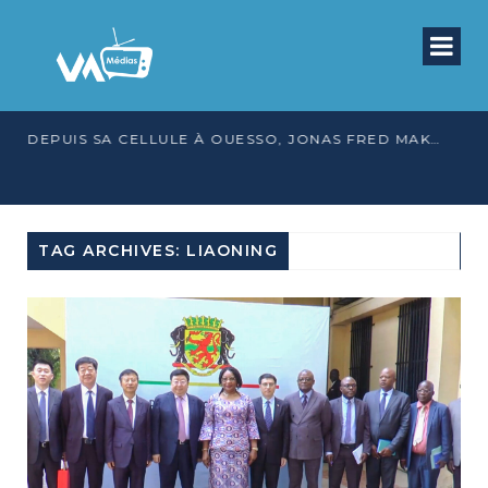
DEPUIS SA CELLULE À OUESSO, JONAS FRED MAKITA DÉNONCE CE QU’IL QUALIFIE DE DÉNI DE JUSTICE
TAG ARCHIVES: LIAONING