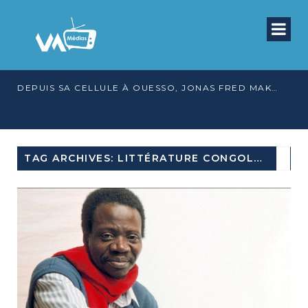
DEPUIS SA CELLULE À OUESSO, JONAS FRED MAKITA DÉNONCE CE QU’IL QUALIFIE DE DÉNI DE JUSTICE
TAG ARCHIVES: LITTÉRATURE CONGOLAISE