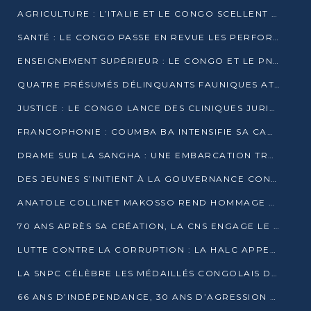
AGRICULTURE : L’ITALIE ET LE CONGO SCELLENT UN PARTENARIAT POUR UNE PRODUCTION LOCALE DURABLE
SANTÉ : LE CONGO PASSE EN REVUE LES PERFORMANCES DE SES HÔPITAUX À MI-PARCOURS
ENSEIGNEMENT SUPÉRIEUR : LE CONGO ET LE PNUD VEULENT RAPPROCHER LA FORMATION UNIVERSITAIRE DES BESOINS DU MARCHÉ DE L’EMPLOI
QUATRE PRÉSUMÉS DÉLINQUANTS FAUNIQUES ATTENDUS DEVANT LA JUSTICE POUR TRAFIC D’IVOIRE
JUSTICE : LE CONGO LANCE DES CLINIQUES JURIDIQUES POUR RAPPROCHER LE DROIT DES CITOYENS
FRANCOPHONIE : COUMBA BA INTENSIFIE SA CAMPAGNE POUR LA SUCCESSION À LA TÊTE DE L’OIF
DRAME SUR LA SANGHA : UNE EMBARCATION TRANSPORTANT DES FIDÈLES DE « NZAMBÉ YA L’HUILE » FAIT NAUFRAGE À OUESSO
DES JEUNES S’INITIENT À LA GOUVERNANCE CONTINENTALE À BRAZZAVILLE
ANATOLE COLLINET MAKOSSO REND HOMMAGE À JEAN-PAUL PIGASSE
70 ANS APRÈS SA CRÉATION, LA CNS ENGAGE LE VIRAGE DE LA DIGITALISATION
LUTTE CONTRE LA CORRUPTION : LA HALC APPELLE À PASSER DES DISCOURS AUX ACTES
LA SNPC CÉLÈBRE LES MÉDAILLÉS CONGOLAIS DES OLYMPIADES PANAFRICAINES DE MATHÉMATIQUES 2026
66 ANS D’INDÉPENDANCE, 30 ANS D’AGRESSION RWANDAISE : 4 PRÉSIDENCES, UN ÉCHEC COLLECTIF