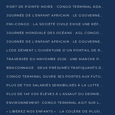
PORT DE POINTE-NOIRE : CONGO TERMINAL ADAPTE SON DRAGAGE AUX SABLES BITUMINEUX
JOURNÉE DE L’ENFANT AFRICAIN : LE GOUVERNEMENT RÉAFFIRME SON ENGAGEMENT POUR L’ACCÈS À L’EAU ET À L’ASSAINISSEMENT
FMI–CONGO : LA SOCIÉTÉ CIVILE EXIGE UNE RÉFORME DE LA FISCALITÉ PÉTROLIÈRE
JOURNÉE MONDIALE DES OCÉANS : AGL CONGO MOBILISE SES COLLABORATEURS POUR LA PRÉSERVATION DE LA BIODIVERSITÉ MARINE
JOURNÉE DE L’ENFANT AFRICAIN : LE GOUVERNEMENT MOBILISÉ POUR L’HYGIÈNE DANS LES ORPHELINATS
LCDE DÉMENT L’OUVERTURE D’UN PORTAIL DE RECRUTEMENT ET APPELLE À LA VIGILANCE
TRAVERSÉE DU MAYOMBE 2026 : UNE MARCHE POUR SENSIBILISER ET DÉPISTER AU DIABÈTE
BRACONNAGE : DEUX PRÉSUMÉS TRAFIQUANTS D’HIPPOPOTAME ÉCROUÉS À BRAZZAVILLE
CONGO TERMINAL OUVRE SES PORTES AUX FUTURS INGÉNIEURS DE L’UCAC-ICAM
PLUS DE 700 SALARIÉS SENSIBILISÉS À LA LUTTE CONTRE LA TUBERCULOSE À CONGO TERMINAL
PLUS DE 149 000 ÉLÈVES À L’ASSAUT DU DERNIER CEPE
ENVIRONNEMENT: CONGO TERMINAL AGIT SUR LE TERRAIN ET FORME LES PLUS JEUNES
« LIBÉREZ NOS ENFANTS » : LA COLÈRE DE PLUSIEURS MÈRES À BRAZZAVILLE CONTRE LA DGSP