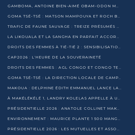
GAMBOMA, ANTOINE BIEN-AIMÉ OBAM-ODON MOBILISE LES 32 148 ÉLECTEURS EN FAVEUR DE DENIS SASSOU NGUESSO
GOMA TSÉ-TSÉ : MATSON MAMPOUYA ET ROCH BREDIN BISSALA NKOUNKOU EN CAMPAGNE DE PROXIMITÉ
TRAFIC DE FAUNE SAUVAGE : TREIZE PRÉSUMÉS TRAFIQUANTS INTERPELLÉS AU CONGO EN 2025
LA LIKOUALA ET LA SANGHA EN PARFAIT ACCORD AVEC LE PROJET DE SOCIÉTÉ DU CANDIDAT DENIS SASSOU-N’GUESSO
DROITS DES FEMMES À TIÉ-TIÉ 2 : SENSIBILISATION ET PÉDAGOGIE SUR LE DROIT DE VOTE
CAP2026 : L’HEURE DE LA SOUVERAINETÉ
DROITS DES FEMMES : AGL CONGO ET CONGO TERMINAL METTENT EN AVANT LE LEADERSHIP FÉMININ
GOMA TSÉ-TSÉ : LA DIRECTION LOCALE DE CAMPAGNE INTENSIFIE LA SENSIBILISATION DANS LES VILLAGES
MAKOUA : DELPHINE ÉDITH EMMANUEL LANCE LA CAMPAGNE POUR DENIS SASSOU-N’GUESSO
À MAKÉLÉKÉLÉ 1, LANDRY KOLELAS APPELLE À UNE MOBILISATION MASSIVE EN FAVEUR DE DENIS SASSOU-N’GUESSO
PRÉSIDENTIELLE 2026 : ANATOLE COLLINET MAKOSSO DÉFEND LE PROJET DE SOCIÉTÉ DE DENIS SASSOU NGUESSO
ENVIRONNEMENT : MAURICE PLANTE 1 500 MANGROVES POUR HONORER WANGARI MAATHAI
PRÉSIDENTIELLE 2026 : LES MUTUELLES ET ASSOCIATIONS S’IMPLIQUENT DANS LA CAMPAGNE ÉLECTORALE À TIÉ-TIÉ 2 (POINTE-NOIRE)