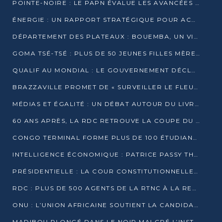
POINTE-NOIRE : LE PAPN ÉVALUE LES AVANCÉES DU MÔLE EST
ÉNERGIE : UN RAPPORT STRATÉGIQUE POUR ACCÉLÉRER LA TRANSITION AU CONGO
DÉPARTEMENT DES PLATEAUX : BOUEMBA, UN VIVIER ÉCONOMIQUE PRÊT À EXPLOSER
GOMA TSÉ-TSÉ : PLUS DE 50 JEUNES FILLES MÈRES SENSIBILISÉES À LA SANTÉ SEXUELLE
QUALIF AU MONDIAL : LE GOUVERNEMENT DÉCLARE LA JOURNÉE DU 1ER AVRIL 2026 CHÔMÉE ET PAYÉE
BRAZZAVILLE PROMET DE « SURVEILLER LE FLEUVE » APRÈS LA QUALIFICATION DE LA RDC AU MONDIAL
MÉDIAS ET ÉGALITÉ : UN DÉBAT AUTOUR DU LIVRE « CES FEMMES QUI REPRENNENT LE POUVOIR SUR LEUR VIE »
60 ANS APRÈS, LA RDC RETROUVE LA COUPE DU MONDE
CONGO TERMINAL FORME PLUS DE 100 ÉTUDIANTS AUX TECHNIQUES D’EMBAUCHE
INTELLIGENCE ÉCONOMIQUE : PATRICE PASSY THÉORISE UNE STRATÉGIE ADAPTÉE AUX CONTEXTES FRAGMENTÉS
PRÉSIDENTIELLE : LA COUR CONSTITUTIONNELLE CONFIRME LA VICTOIRE DE SASSOU NGUESSO AVEC 94,90 % DES SUFFRAGES
RDC : PLUS DE 500 AGENTS DE LA RTNC À LA RETRAITE, UNE PAGE SE TOURNE
ONU : L’UNION AFRICAINE SOUTIENT LA CANDIDATURE DE MACKY SALL
MADIBOU PLONGÉ DANS LE NOIR MALGRÉ L’INSTALLATION D’UN NOUVEAU TRANSFORMATEUR