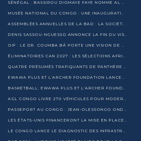
SÉNÉGAL : BASSIROU DIOMAYE FAYE NOMME AL AMINOU LÔ PREMIER MINISTRE
MUSÉE NATIONAL DU CONGO : UNE INAUGURATION PORTEUSE D’ESPOIR POUR LA CULTURE
ASSEMBLÉES ANNUELLES DE LA BAD : LA SOCIÉTÉ CIVILE CONGOLAISE À LA RECHERCHE DE PARTENAIRES POUR SES PROJETS
DENIS SASSOU-NGUESSO ANNONCE LA FIN DU VISA POUR LES AFRICAINS EN 2027
OIF : LE DR. COUMBA BÂ PORTE UNE VISION DE DIALOGUE, DE STABILITÉ ET DE RÉFORME À LA TÊTE
ÉLIMINATOIRES CAN 2027 : LES SÉLECTIONS AFRICAINES CONNAISSENT LEURS ADVERSAIRES
QUATRE PRÉSUMÉS TRAFIQUANTS DE PANTHÈRE ARRÊTÉS À EWO
EWAWA PLUS ET L’ARCHER FOUNDATION LANCENT UN CAMP DE BASKET POUR LES JEUNES À BRAZZAVILLE
BASKETBALL: EWAWA PLUS ET L’ARCHER FOUNDATION LANCENT UN CAMP POUR LES JEUNES
AGL CONGO LIVRE 270 VÉHICULES POUR MODERNISER LE TRANSPORT URBAIN
PASSEPORT AU CONGO : JEAN-OLESSONGO ONDAYE VEUT METTRE FIN AUX LENTEURS ADMINISTRATIVES
LES ÉTATS-UNIS FINANCERONT LA MISE EN PLACE DE JUSQU’À 50 CLINIQUES DE LUTTE CONTRE L’EBOLA
LE CONGO LANCE LE DIAGNOSTIC DES INFRASTRUCTURES SPORTIVES DU COMPLEXE DE KINTÉLÉ