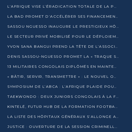
L’AFRIQUE VISE L’ÉRADICATION TOTALE DE LA POLIOMYÉLITE D’ICI 2026
LA BAD PROMET D’ACCÉLÉRER SES FINANCEMENTS AVEC LE MINISTÈRE DE L’ASSAINISSEMENT
SASSOU NGUESSO INAUGURE LE PRESTIGIEUX HÔTEL KEMPINSKI BRAZZAVILLE
LE SECTEUR PRIVÉ MOBILISÉ POUR LE DÉPLOIEMENT DE 19 MINI-CENTRALES SOLAIRES
YVON SANA BANGUI PREND LA TÊTE DE L’ASSOCIATION DES BANQUES CENTRALES AFRICAINES
DENIS SASSOU-NGUESSO PROMET LA « TRAQUE SANS RELÂCHE » DU GRAND BANDITISME
13 MILITAIRES CONGOLAIS DIPLÔMÉS EN MAINTENANCE INDUSTRIELLE APRÈS TROIS ANS DE FORMATION À L’UNIVERSITÉ MARIEN-NGOUABI
« BÂTIR, SERVIR, TRANSMETTRE » : LE NOUVEL OUVRAGE QUI INTERPELLE LES COLLECTIVITÉS
SYMPOSIUM DE L’ABCA : L’AFRIQUE PLAIDE POUR UN FINANCEMENT CLIMATIQUE ÉQUITABLE
TAEKWONDO : DEUX JUNIORS CONGOLAIS À LA FINALE D’OPEN SYRIES 2025 À ABIDJAN
KINTELÉ, FUTUR HUB DE LA FORMATION FOOTBALLISTIQUE AFRICAINE ?
LA LISTE DES HÔPITAUX GÉNÉRAUX S’ALLONGE AU CONGO
JUSTICE : OUVERTURE DE LA SESSION CRIMINELLE À BRAZZAVILLE AVEC 52 DOSSIERS AU RÔLE