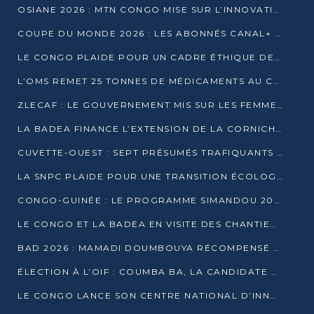
OSIANE 2026 : MTN CONGO MISE SUR L’INNOVATION POUR RELEVER LES DÉFIS AFRICAINS
COUPE DU MONDE 2026 : LES ABONNÉS CANAL+ AU CONGO DÉÇUS À QUELQUES JOURS DU COUP D’ENVOI
LE CONGO PLAIDE POUR UN CADRE ÉTHIQUE DE L’INTELLIGENCE ARTIFICIELLE À DAKAR
L’OMS REMET 25 TONNES DE MÉDICAMENTS AU CONGO POUR RENFORCER LA RIPOSTE AUX ÉPIDÉMIES
ZLECAF : LE GOUVERNEMENT MIS SUR LES FEMMES ENTREPRENEURES
LA BADEA FINANCE L’EXTENSION DE LA CORNICHE SUD DE BRAZZAVILLE
CUVETTE-OUEST : SEPT PRÉSUMÉS TRAFIQUANTS DE FAUNE INTERPELLÉS À EWO ET KELLÉ
LA SNPC PLAIDE POUR UNE TRANSITION ÉCOLOGIQUE PROGRESSIVE
CONGO-GUINÉE : LE PROGRAMME SIMANDOU 2040 AU CŒUR DES ÉCHANGES À LA BAD
LE CONGO ET LA BADEA EN VISITE DES CHANTIERS
BAD 2026 : MAMADI DOUMBOUYA RÉCOMPENSÉ PAR LE TROPHÉE BABACAR NDIAYE À BRAZZAVILLE
ÉLECTION À L’OIF : COUMBA BA, LA CANDIDATE DISCRÈTE QUI BOUSCULE LE JEU DIPLOMATIQUE
LE CONGO LANCE SON CENTRE NATIONAL D’INNOVATION