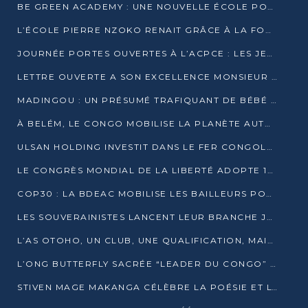
BE GREEN ACADEMY : UNE NOUVELLE ÉCOLE POUR LES MÉTIERS DE L’ÉCOLOGIE À POINTE-NOIRE
L’ÉCOLE PIERRE NZOKO RENAIT GRÂCE À LA FONDATION MUCODEC
JOURNÉE PORTES OUVERTES À L’ACPCE : LES JEUNES EN IMMERSION DANS L’ENTREPRISE
LETTRE OUVERTE A SON EXCELLENCE MONSIEUR DENIS SASSOU NGUESSO, PRESIDENT DE LAREPUBLIQUE DU CONGO
MADINGOU : UN PRÉSUMÉ TRAFIQUANT DE BÉBÉ CHIMPANZÉ FIXÉ SUR SON SORT LE 20 NOVEMBRE
À BELÉM, LE CONGO MOBILISE LA PLANÈTE AUTOUR DU FONDS BLEU POUR LE BASSIN DU CONGO
ULSAN HOLDING INVESTIT DANS LE FER CONGOLAIS
LE CONGRÈS MONDIAL DE LA LIBERTÉ ADOPTE 14 RÉSOLUTIONS HISTORIQUES
COP30 : LA BDEAC MOBILISE LES BAILLEURS POUR LE FONDS BLEU DU BASSIN DU CONGO
LES SOUVERAINISTES LANCENT LEUR BRANCHE JEUNE À BRAZZAVILLE
L’AS OTOHO, UN CLUB, UNE QUALIFICATION, MAIS ENCORE DES DOUTES
L’ONG BUTTERFLY SACRÉE “LEADER DU CONGO” AU PRIX D’EXCELLENCE 2025
STIVEN MAGE MAKANGA CÉLÈBRE LA POÉSIE ET L’HUMAIN AVEC SON RECUEIL “HECTARE”