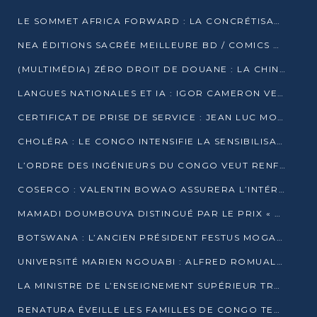
LE SOMMET AFRICA FORWARD : LA CONCRÉTISATION DE PARTENARIATS ÉQUILIBRÉS ET TOURNÉS VERS L’AVENIR ENTRE LE CONTINENT AFRICAIN ET LA FRANCE
NEA ÉDITIONS SACRÉE MEILLEURE BD / COMICS D’AFRIQUE AU KENYA
(MULTIMÉDIA) ZÉRO DROIT DE DOUANE : LA CHINE ET L’AFRIQUE VERS UNE PROXIMITÉ SANS PRÉCÉDENT (PAPIER GÉNÉRAL)
LANGUES NATIONALES ET IA : IGOR CAMERON VEUT ARRIMER LA STRATÉGIE IA À LA LOI SUR LA RECHERCHE
CERTIFICAT DE PRISE DE SERVICE : JEAN LUC MOUTHOU DÉMENT UNE « FAKE NEWS »
CHOLÉRA : LE CONGO INTENSIFIE LA SENSIBILISATION AU MARCHÉ DE TALANGAÏ
L’ORDRE DES INGÉNIEURS DU CONGO VEUT RENFORCER L’ÉTHIQUE ET LA CRÉDIBILITÉ DE LA PROFESSION
COSERCO : VALENTIN BOWAO ASSURERA L’INTÉRIM À LA TÊTE DU BUREAU EXÉCUTIF NATIONAL
MAMADI DOUMBOUYA DISTINGUÉ PAR LE PRIX « SUPER GRAND BÂTISSEUR BABACAR N’DIAYE »
BOTSWANA : L’ANCIEN PRÉSIDENT FESTUS MOGAE EST MORT À 86 ANS
UNIVERSITÉ MARIEN NGOUABI : ALFRED ROMUALD NGUYA POATY SOUTIENT UNE THÈSE SUR LE PARADOXE DE LA CROISSANCE EN ZONE CEMAC
LA MINISTRE DE L’ENSEIGNEMENT SUPÉRIEUR TRACE SA FEUILLE DE ROUTE
RENATURA ÉVEILLE LES FAMILLES DE CONGO TERMINAL À LA PROTECTION DE L’ENVIRONNEMENT