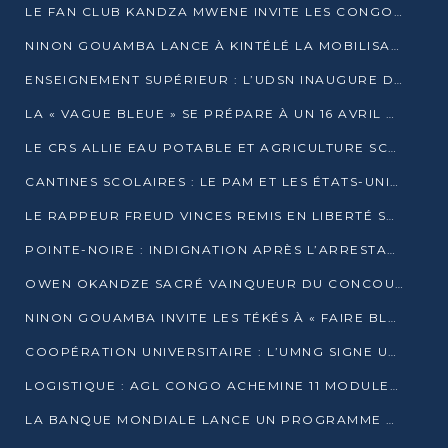
LE FAN CLUB KANDZA MWENE INVITE LES CONGOLAIS À UNE FORTE AFFLUENCE AU STADE DE KINTÉLÉ
NINON GOUAMBA LANCE À KINTÉLÉ LA MOBILISATION POUR L’INVESTITURE DR DSN
ENSEIGNEMENT SUPÉRIEUR : L’UDSN INAUGURE DES LABORATOIRES POUR BOOSTER LA FORMATION PRATIQUE
LA « VAGUE BLEUE » SE PRÉPARE À UN 16 AVRIL HISTORIQUE
LE CRS ALLIE EAU POTABLE ET AGRICULTURE SCOLAIRE AU CŒUR DE LA TRANSFORMATION DES ÉCOLES RURALES
CANTINES SCOLAIRES : LE PAM ET LES ÉTATS-UNIS AU CONTACT DES ÉCOLIERS DE KINKALA
LE RAPPEUR FREUD VINCES REMIS EN LIBERTÉ SOUS PRESSION MÉDIATIQUE
POINTE-NOIRE : INDIGNATION APRÈS L’ARRESTATION DU RAPPEUR FREUD VINCES
OWEN OKANDZE SACRÉ VAINQUEUR DU CONCOURS SLAM POUR LA VIE
NINON GOUAMBA INVITE LES TÉKÉS À « FAIRE BLOC » POUR PESER DANS LE DÉBAT NATIONAL
COOPÉRATION UNIVERSITAIRE : L’UMNG SIGNE UN ACCORD STRATÉGIQUE AVEC L’UNIVERSITÉ HAINAN EN CHINE
LOGISTIQUE : AGL CONGO ACHEMINE 11 MODULES GÉANTS JUSQU’À BRAZZAVILLE
LA BANQUE MONDIALE LANCE UN PROGRAMME DE 394 MILLIONS DE DOLLARS POUR LE BASSIN DU CONGO