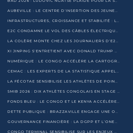
BAD 2026 : LUDOVIC NGATSÉ PLAIDE POUR LA SOUVERAINETÉ FINANCIÈRE AFRICAINE
AUBEVILLE : LE CENTRE D’INSERTION DES JEUNES PRÊT À OUVRIR SES PORTES
INFRASTRUCTURES, CROISSANCE ET STABILITÉ : LA GUINÉE AFFÛTE SES AMBITIONS
E2C CONDAMNE LE VOL DES CÂBLES ÉLECTRIQUES APRÈS UNE VIDÉO VIRALE
LA COLÈRE MONTE CHEZ LES JOURNALIERS D’E2C QUI DÉNONCENT 20 ANS DE PRÉCARITÉ
XI JINPING S’ENTRETIENT AVEC DONALD TRUMP À BEIJING
NUMÉRIQUE : LE CONGO ACCÉLÈRE LA CARTOGRAPHIE DE SES INFRASTRUCTURES DIGITALES
CEMAC : LES EXPERTS DE LA STATISTIQUE APPELLENT À RENFORCER LA SÉCURISATION DES DONNÉES
LA FÉCOTAE SENSIBILISE LES ATHLÈTES DE POINTE-NOIRE À L’HYGIÈNE ALIMENTA
SMIB 2026 : DIX ATHLÈTES CONGOLAIS EN STAGE AU KENYA
FONDS BLEU : LE CONGO ET LE KENYA ACCÉLÈRENT LA MOBILISATION DES FINANCEMENTS
DETTE PUBLIQUE : BRAZZAVILLE ENGAGE UNE OPÉRATION DE RACHAT DE 575 MILLIONS DE DOLLARS
GOUVERNANCE FINANCIÈRE : LA DGPP ET L’ONEC-C VERS UN PARTENARIAT POUR ASSAINIR LES ENTREPRISES PUBLIQUES
CONGO TERMINAL SENSIBILISE SUR LES ENJEUX DE LA SANTÉ MENTALE EN