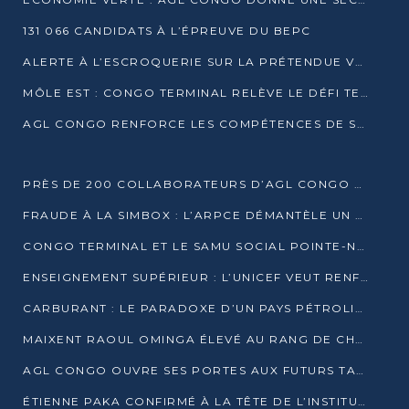
131 066 CANDIDATS À L’ÉPREUVE DU BEPC
ALERTE À L’ESCROQUERIE SUR LA PRÉTENDUE VENTE DE PARCELLES AFAT
MÔLE EST : CONGO TERMINAL RELÈVE LE DÉFI TECHNIQUE DES SABLES BITUMINEUX
AGL CONGO RENFORCE LES COMPÉTENCES DE SES ÉQUIPES AVEC LA CERTIFICATION CACES® R483
PRÈS DE 200 COLLABORATEURS D’AGL CONGO EN FORMATION JUSQU’EN JUILLET
FRAUDE À LA SIMBOX : L’ARPCE DÉMANTÈLE UN RÉSEAU UTILISANT DES CARTES SIM OUGANDAISES
CONGO TERMINAL ET LE SAMU SOCIAL POINTE-NOIRE RENOUVELLENT LEUR PARTENARIAT EN FAVEUR DES JEUNES VULNÉRABLES
ENSEIGNEMENT SUPÉRIEUR : L’UNICEF VEUT RENFORCER LA RECHERCHE SUR LES QUESTIONS DE L’ENFANCE
CARBURANT : LE PARADOXE D’UN PAYS PÉTROLIER CONFRONTÉ À DES PÉNURIES RÉCURRENTES
MAIXENT RAOUL OMINGA ÉLEVÉ AU RANG DE CHEVALIER DE L’ORDRE DE L’AMITIÉ ENTRE LA RUSSIE ET LE CONGO
AGL CONGO OUVRE SES PORTES AUX FUTURS TALENTS DE LA LOGISTIQUE
ÉTIENNE PAKA CONFIRMÉ À LA TÊTE DE L’INSTITUT GÉOGRAPHIQUE NATIONAL