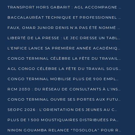
TRANSPORT HORS GABARIT : AGL ACCOMPAGNE LE DÉVELOPPEMENT DU SECTEUR BRASSICOLE AU CONGO
BACCALAURÉAT TECHNIQUE ET PROFESSIONNEL : 16 352 CANDIDATS LANCÉS DANS LES ÉPREUVES D’EPS
FAUX, OMAR JUNIOR DENIS N’A PAS ÉTÉ NOMMÉ AIDE DE CAMP ADJOINT DE DENIS SASSOU NGUESSO
LIBERTÉ DE LA PRESSE : LE JEC DRESSE UN TABLEAU PRÉOCCUPANT AU CONGO
L’ENFICE LANCE SA PREMIÈRE ANNÉE ACADÉMIQUE AVEC 100 FUTURS ENSEIGNANTS
CONGO TERMINAL CÉLÈBRE LA FÊTE DU TRAVAIL AVEC SES COLLABORATEURS À POINTE-NOIRE
AGL CONGO CÉLÈBRE LA FÊTE DU TRAVAIL SOUS LE SIGNE DE LA COHÉSION
CONGO TERMINAL MOBILISE PLUS DE 900 EMPLOYÉS AUTOUR DE LA SÉCURITÉ AU TRAVAIL
RCM 2030 : DU RÉSEAU DE CONSULTANTS À L’INSTRUMENT DE PUISSANCE EN AFRIQUE FRANCOPHONE
CONGO TERMINAL OUVRE SES PORTES AUX FUTURS INGÉNIEURS AU FORUM DES MÉTIERS D’UCAC-ICAM
SEOPC 2026 : L’ORIENTATION DES JEUNES AU CŒUR DE LA DEUXIÈME ÉDITION
PLUS DE 1 500 MOUSTIQUAIRES DISTRIBUÉES PAR AGL ET CONGO TERMINAL DANS LA LUTTE CONTRE LE PALUDISME
NINON GOUAMBA RELANCE “TOSOLOLA” POUR RENFORCER LE DIALOGUE AVEC LES CITOYENS