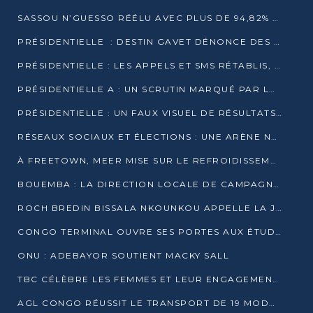
SASSOU N’GUESSO RÉÉLU AVEC PLUS DE 94,82% DES VOIX
PRÉSIDENTIELLE : DESTIN GAVET DÉNONCE DES IRRÉGULARITÉS ET REVENDIQUE LA VICTOIRE
PRÉSIDENTIELLE : LES APPELS ET SMS RÉTABLIS, INTERNET RESTE BLOQUÉ
PRÉSIDENTIELLE A : UN SCRUTIN MARQUÉ PAR LA COUPURE D’INTERNET ET UNE AFFLUENCE TIMIDE À BRAZZAVILLE
PRÉSIDENTIELLE : UN FAUX VISUEL DE RÉSULTATS CIRCULE
RÉSEAUX SOCIAUX ET ÉLECTIONS : UNE ARÈNE NUMÉRIQUE EN PLEINE MUTATION AU CONGO
À FREETOWN, MEER MISE SUR LE REFROIDISSEMENT PASSIF FACE À LA CHALEUR EXTRÊME
BOUEMBA : LA DIRECTION LOCALE DE CAMPAGNE DE DENIS SASSOU N’GUESSO MULTIPLIE LES ACTIVITÉS DE MOBILISATION
ROCH BREDIN BISSALA NKOUNKOU APPELLE LA JEUNESSE DE GOMA TSÉ-TSÉ À UN VOTE MASSIF POUR DENIS SASSOU NGUESSO
CONGO TERMINAL OUVRE SES PORTES AUX ÉTUDIANTS EN TRANSPORT ET LOGISTIQUE
ONU : ADEBAYOR SOUTIENT MACKY SALL
TBC CÉLÈBRE LES FEMMES ET LEUR ENGAGEMENT À L’OCCASION DU 8 MARS
AGL CONGO RÉUSSIT LE TRANSPORT DE 19 MODULES HORS GABARIT ENTRE POINTE-NOIRE ET BRAZZAVILLE