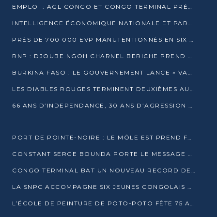
EMPLOI : AGL CONGO ET CONGO TERMINAL PRÉSÉLECTIONNENT PLUS DE 70 JEUNES À POINTE-NOIRE
INTELLIGENCE ÉCONOMIQUE NATIONALE ET PARTENARIATS INTERNATIONAUX : VERS UNE DOCTRINE SOUVERAINE DE SÉCURITÉ ÉCONOMIQUE
PRÈS DE 700 000 EVP MANUTENTIONNÉS EN SIX MOIS PAR CONGO TERMINAL
RNP : DJOUBE NGOH CHARNEL BERICHE PREND LES RÊNES DU PARTI
BURKINA FASO : LE GOUVERNEMENT LANCE « VACANCES UTILES 2026 » POUR FORMER LES ÉLÈVES À 15 MÉTIERS
LES DIABLES ROUGES TERMINENT DEUXIÈMES AU CHAMPIONNAT D’AFRIQUE ZONE 3
66 ANS D’INDEPENDANCE, 30 ANS D’AGRESSION RWAN DAISE : 4 PRESIDENCES, UN ECHEC COLLECTIF
PORT DE POINTE-NOIRE : LE MÔLE EST PREND FORME ET VISE LES GÉANTS DES MERS
CONSTANT SERGE BOUNDA PORTE LE MESSAGE DE COMPASSION DE DENIS SASSOU NGUESSO EN IRAN
CONGO TERMINAL BAT UN NOUVEAU RECORD DE PRODUCTIVITÉ AU PORT DE POINTE-NOIRE
LA SNPC ACCOMPAGNE SIX JEUNES CONGOLAIS AUX OLYMPIADES PANAFRICAINES DE MATHÉMATIQUES
L’ÉCOLE DE PEINTURE DE POTO-POTO FÊTE 75 ANS AU SERVICE DE L’ART CONGOLAIS