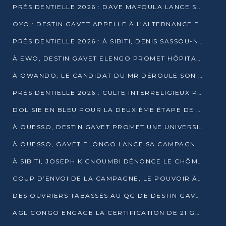
PRÉSIDENTIELLE 2026 : DAVE MAFOULA LANCE SA « VAGUE DU NOUVEAU DÉPART » À IMPFONDO
OYO : DESTIN GAVET APPELLE À L’ALTERNANCE ET À LA RESPONSABILITÉ DE LA JEUNESSE
PRÉSIDENTIELLE 2026 : À SIBITI, DENIS SASSOU-N’GUESSO PARIE SUR LES RESSOURCES DE LA LEKOUMOU
À EWO, DESTIN GAVET ELENGO PROMET HÔPITAL, CHEMIN DE FER ET AUDIT DES FINANCES PUBLIQUES
À OWANDO, LE CANDIDAT DU MR DÉROULE SON PROGRAMME DE “CHANGEMENT”
PRÉSIDENTIELLE 2026 : CULTE INTERRELIGIEUX POUR LA PAIX À OUENZÉ
DOLISIE EN BLEU POUR LA DEUXIÈME ÉTAPE DE CAMPAGNE DE DSN
À OUESSO, DESTIN GAVET PROMET UNE UNIVERSITÉ POUR LA SANGHA
À OUESSO, GAVET ELONGO LANCE SA CAMPAGNE SOUS LE SIGNE DU RENOUVEAU
À SIBITI, JOSEPH KIGNOUMBI DÉNONCE LE CHÔMAGE ET LES DÉFAILLANCES DE L’ÉTAT
COUP D’ENVOI DE LA CAMPAGNE, LE POUVOIR À POINTE-NOIRE, L’OPPOSITION À OUESSO ET SIBITI
DES OUVRIERS TABASSÉS AU QG DE DESTIN GAVET À 24 HEURES DE L’OUVERTURE DE LA CAMPAGNE
AGL CONGO ENGAGE LA CERTIFICATION DE 21 GRUTIERS AUX NORMES INTERNATIONALES