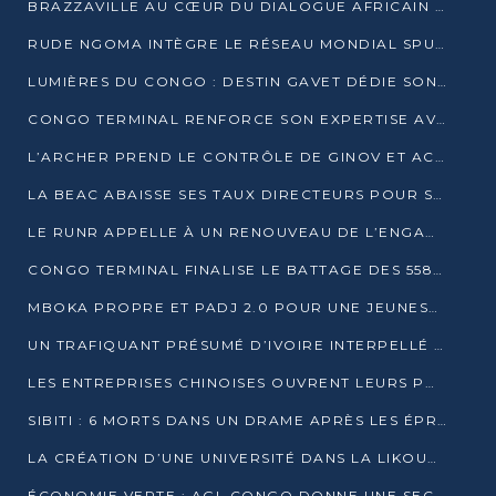
BRAZZAVILLE AU CŒUR DU DIALOGUE AFRICAIN SUR LES OBJECTIFS DE DÉVELOPPEMENT DURABLE
RUDE NGOMA INTÈGRE LE RÉSEAU MONDIAL SPUTNIK PRO APRÈS UNE FORMATION À MOSCOU
LUMIÈRES DU CONGO : DESTIN GAVET DÉDIE SON PRIX À L’UNITÉ NATIONALE ET À LA JEUNESSE
CONGO TERMINAL RENFORCE SON EXPERTISE AVEC NEUF NOUVEAUX FORMATEURS EN ENGINS PORTUAIRES
L’ARCHER PREND LE CONTRÔLE DE GINOV ET ACCÉLÈRE SON VIRAGE NUMÉRIQUE
LA BEAC ABAISSE SES TAUX DIRECTEURS POUR SOUTENIR LA CROISSANCE EN ZONE CEMAC
LE RUNR APPELLE À UN RENOUVEAU DE L’ENGAGEMENT MILITANT
CONGO TERMINAL FINALISE LE BATTAGE DES 558 PIEUX DU FUTUR QUAI DU MÔLE EST
MBOKA PROPRE ET PADJ 2.0 POUR UNE JEUNESSE PLUS AUTONOME
UN TRAFIQUANT PRÉSUMÉ D’IVOIRE INTERPELLÉ À DOLISIE
LES ENTREPRISES CHINOISES OUVRENT LEURS PORTES AUX JEUNES DIPLÔMÉS
SIBITI : 6 MORTS DANS UN DRAME APRÈS LES ÉPREUVES DU BEPC
LA CRÉATION D’UNE UNIVERSITÉ DANS LA LIKOUALA AU CŒUR D’UNE RÉFLEXION NATIONALE
ÉCONOMIE VERTE : AGL CONGO DONNE UNE SECONDE VIE À SES DÉCHETS INDUSTRIELS