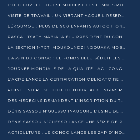
L’OFC CUVETTE-OUEST MOBILISE LES FEMMES POUR ACCUEILLIR LE PRÉSIDENT DE LA RÉPUBLIQUE
VISITE DE TRAVAIL : UN VIBRANT ACCUEIL RÉSERVÉ À DENIS SASSOU-N’GUESSO PAR L’ASSOCIATION « LES AMIS DE WOMO »
LÉKOUMOU : PLUS DE 900 ENFANTS AUTOCHTONES REÇOIVENT DES KITS SCOLAIRES GRÂCE À L’ESPACE OPOKO
PASCAL TSATY-MABIALA ÉLU PRÉSIDENT DU CONSEIL NATIONAL DE L’UPADS
LA SECTION 1-PCT MOUKOUNDZI NGOUAKA MOBILISE 100 000 FCFA POUR LE 6ᵉ CONGRÈS DU PARTI
BASSIN DU CONGO : LE FONDS BLEU SÉDUIT LES BAILLEURS À BELÉM
JOURNÉE MONDIALE DE LA QUALITÉ : AGL CONGO FORME ET SENSIBILISE LES JEUNES TALENTS
L’ACPE LANCE LA CERTIFICATION OBLIGATOIRE DES CONTRATS DE TRAVAIL DES TRANSPORTEURS
POINTE-NOIRE SE DOTE DE NOUVEAUX ENGINS POUR L’ASSAINISSEMENT ET L’ENTRETIEN ROUTIER
DES MÉDECINS DEMANDENT L’INSCRIPTION DU TRAITEMENT DU PIED-BOT DANS LES CURSUS UNIVERSITAIRES
DÉNIS SASSOU N’GUESSO INAUGURE L’USINE DE VALORISATION DU GAZ ASSOCIÉ
DENIS SASSOU-N’GUESSO LANCE UNE SÉRIE DE PROJETS DANS LE KOUILOU
AGRICULTURE : LE CONGO LANCE LES ZAP D’INONI ET YONO