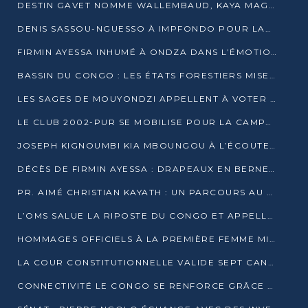
DESTIN GAVET NOMME WALLEMBAUD, KAYA MAGANE, BOUDZIKA ET MBOUSSA-ELLAH AUX COMMANDES DE SA CAMPAGNE
DENIS SASSOU-NGUESSO À IMPFONDO POUR LANCER LE CORRIDOR 13
FIRMIN AYESSA INHUMÉ À ONDZA DANS L’ÉMOTION ET LE RECUEILLEMENT
BASSIN DU CONGO : LES ÉTATS FORESTIERS MISENT SUR LES MARCHÉS CARBONE
LES SAGES DE MOUYONDZI APPELLENT À VOTER DENIS SASSOU-NGUESSO
LE CLUB 2002-PUR SE MOBILISE POUR LA CAMPAGNE
JOSEPH KIGNOUMBI KIA MBOUNGOU À L’ÉCOUTE DE TALANGAÏ
DÉCÈS DE FIRMIN AYESSA : DRAPEAUX EN BERNE LUNDI
PR. AIMÉ CHRISTIAN KAYATH : UN PARCOURS AU SERVICE DE LA RECHERCHE ET DE L’INNOVATION
L’OMS SALUE LA RIPOSTE DU CONGO ET APPELLE À DES RÉFORMES DURABLES
HOMMAGES OFFICIELS À LA PREMIÈRE FEMME MINISTRE DU CONGO
LA COUR CONSTITUTIONNELLE VALIDE SEPT CANDIDATURES POUR LA PRÉSIDENTIELLE
CONNECTIVITÉ LE CONGO SE RENFORCE GRÂCE AU CÂBLE 2AFRICA