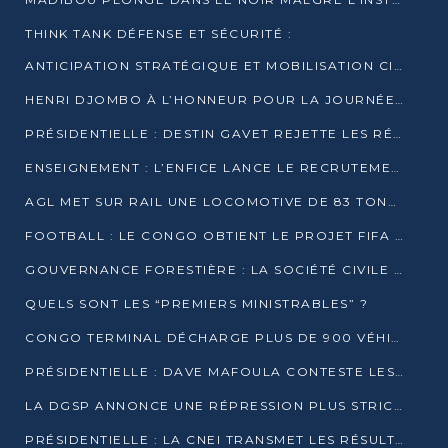
THINK TANK DÉFENSE ET SÉCURITÉ :
ANTICIPATION STRATÉGIQUE ET MOBILISATION CITOYENNE POUR NOTRE SOUVERAINETÉ NATIONALE
HENRI DJOMBO À L’HONNEUR POUR LA JOURNÉE MONDIALE DU THÉÂTRE
PRÉSIDENTIELLE : DESTIN GAVET REJETTE LES RÉSULTATS ET APPELLE À UN DIALOGUE NATIONAL
ENSEIGNEMENT : L’ENFICE LANCE LE RECRUTEMENT DE SA PREMIÈRE PROMOTION DE PROFESSEURS DES ÉCOLES
AGL MET SUR RAIL UNE LOCOMOTIVE DE 83 TONNES À POINTE-NOIRE
FOOTBALL : LE CONGO OBTIENT LE PROJET FIFA ARENA POUR SES 15 DÉPARTEMENTS
GOUVERNANCE FORESTIÈRE : LA SOCIÉTÉ CIVILE CONGOLAISE AFFICHE SES PRIORITÉS POUR 2026
QUELS SONT LES “PREMIERS MINISTRABLES” ?
CONGO TERMINAL DÉCHARGE PLUS DE 900 VÉHICULES EN QUELQUES HEURES
PRÉSIDENTIELLE : DAVE MAFOULA CONTESTE LES RÉSULTATS PROVISOIRES
LA DGSP ANNONCE UNE RÉPRESSION PLUS STRICTE CONTRE LES MOTO-TAXIS
PRÉSIDENTIELLE : LA CNEI TRANSMET LES RÉSULTATS PROVISOIRES À LA COUR CONSTITUTIONNELLE