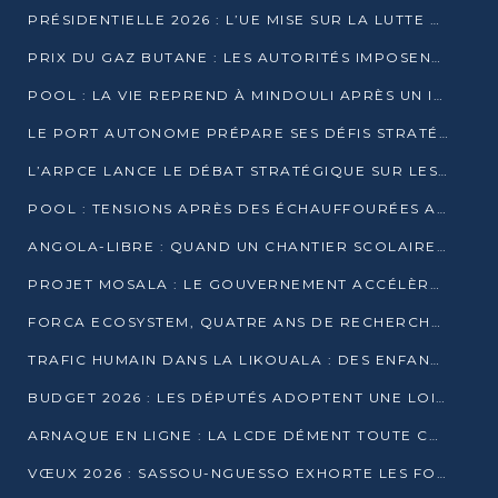
PRÉSIDENTIELLE 2026 : L’UE MISE SUR LA LUTTE CONTRE LA DÉSINFORMATION
PRIX DU GAZ BUTANE : LES AUTORITÉS IMPOSENT LE RESPECT DES PRIX RÉGLEMENTÉS
POOL : LA VIE REPREND À MINDOULI APRÈS UN INCIDENT ARMÉ SUR LA RN1
LE PORT AUTONOME PRÉPARE SES DÉFIS STRATÉGIQUES DE 2026
L’ARPCE LANCE LE DÉBAT STRATÉGIQUE SUR LES DONNÉES, L’IA ET LA FINANCE NUMÉRIQUE AU CONGO
POOL : TENSIONS APRÈS DES ÉCHAUFFOURÉES ARMÉES ENTRE DGSP ET EX-MILICIENS NINJA
ANGOLA-LIBRE : QUAND UN CHANTIER SCOLAIRE DEVIENT LE MIROIR D’UN CONGO EN MOUVEMENT
PROJET MOSALA : LE GOUVERNEMENT ACCÉLÈRE L’INSERTION DES JEUNES EN 2026
FORCA ECOSYSTEM, QUATRE ANS DE RECHERCHE DE TERRAIN AVANT UN LANCEMENT OFFICIEL EN 2026
TRAFIC HUMAIN DANS LA LIKOUALA : DES ENFANTS AUTOCHTONES RÉDUITS AU TRAVAIL FORCÉ
BUDGET 2026 : LES DÉPUTÉS ADOPTENT UNE LOI DES FINANCES DE PLUS DE 2500 MILLIARDS FCFA
ARNAQUE EN LIGNE : LA LCDE DÉMENT TOUTE CAMPAGNE DE RECRUTEMENT
VŒUX 2026 : SASSOU-NGUESSO EXHORTE LES FORCES VIVES À RENFORCER L’UNITÉ