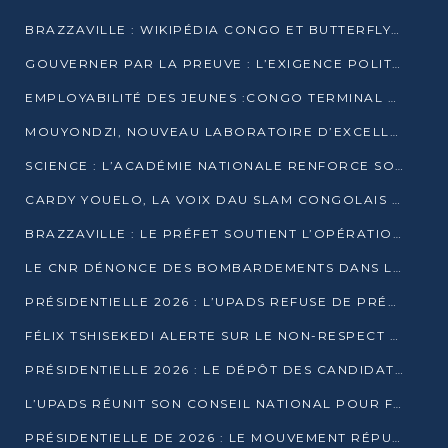
BRAZZAVILLE : WIKIPÉDIA CONGO ET BUTTERFLY SCELLENT UN PARTENARIAT POUR STRUCTURER LE BÉNÉVOLAT NUMÉRIQUE
GOUVERNER PAR LA PREUVE : L’EXIGENCE POLITIQUE DU XXIᵉ SIÈCLE
EMPLOYABILITÉ DES JEUNES :CONGO TERMINAL S’ALLIE À L’ESCIC POUR RAPPROCHER L’ÉCOLE DU TERRAIN
MOUYONDZI, NOUVEAU LABORATOIRE D’EXCELLENCE PÉDAGOGIQUE AVEC L’ENFICE
SCIENCE : L’ACADÉMIE NATIONALE RENFORCE SON ÉQUIPE ET TRACE SA FEUILLE DE ROUTE 2026
CARDY YOUELO, LA VOIX DAU SLAM CONGOLAIS QUI INTERPELLE LE MONDE
BRAZZAVILLE : LE PRÉFET SOUTIENT L’OPÉRATION « ZÉRO KULUNA » ET APPELLE À LA VIGILANCE CITOYENNE
LE CNR DÉNONCE DES BOMBARDEMENTS DANS LE POOL ET ACCUSE LE GOUVERNEMENT
PRÉSIDENTIELLE 2026 : L’UPADS REFUSE DE PRÉSENTER UN CANDIDAT ET DÉNONCE UN PROCESSUS NON CRÉDIBLE
FÉLIX TSHISEKEDI ALERTE SUR LE NON-RESPECT DES ENGAGEMENTS DE PAIX APRÈS SA RENCONTRE AVEC D. SASSOU-NGUESSO
PRÉSIDENTIELLE 2026 : LE DÉPÔT DES CANDIDATURES OUVERT DU 29 JANVIER AU 12 FÉVRIER
L’UPADS RÉUNIT SON CONSEIL NATIONAL POUR FIXER SA LIGNE POLITIQUE À DEUX MOIS DE LA PRÉSIDENTIELLE
PRÉSIDENTIELLE DE 2026 : LE MOUVEMENT RÉPUBLICAIN DÉNONCE UNE CONVOCATION ÉLECTORALE « OPAQUE ET PRÉCIPITÉE »