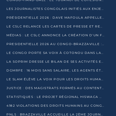
LES JOURNALISTES CONGOLAIS INITIÉS AUX ENJEUX DE L’ÉCONOMIE BLEUE
PRÉSIDENTIELLE 2026 : DAVE MAFOULA APPELLE LES CONGOLAIS À UN « NOUVEAU DÉPART »
LE CSLC RELANCE LES CARTES DE PRESSE ET RECONNAÎT OFFICIELLEMENT LES MÉDIAS EN LIGNE
MÉDIAS : LE CSLC ANNONCE LA CRÉATION D’UN FONDS D’APPUI À LA PRESSE
PRESIDENTIELLE 2026 AU CONGO-BRAZZAVILLE : UN CASTING ÉLARGI
LE CONGO PORTE SA VOIX À COTONOU DANS LA LUTTE CONTRE LA TUBERCULOSE
LA SOPRIM DRESSE LE BILAN DE SES ACTIVITÉS ET FIXE DE NOUVELLES PRIORITÉS
DGMRFE : 16 MOIS SANS SALAIRE, LES AGENTS ÉTOUFFENT DANS LE SILENCE
LE SLAM ÉLÈVE LA VOIX POUR LES DROITS HUMAINS À BRAZZAVILLE
JUSTICE : DES MAGISTRATS FORMÉS AU CONTENTIEUX DE LA PROPRIÉTÉ INTELLECTUELLE
STATISTIQUES : LE PROJET RÉGIONAL HISWACA OFFICIELLEMENT LANCÉ AU CONGO
4182 VIOLATIONS DES DROITS HUMAINS AU CONGO EN 2025 SELON LE CAD
PNLS : BRAZZAVILLE ACCUEILLE LA 2ÈME JOURNÉE SCIENTIFIQUE SUR LE VIH/SIDA