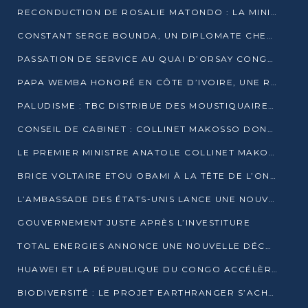
RECONDUCTION DE ROSALIE MATONDO : LA MINISTRE PROMET D’ACCÉLÉRER LE TRAITEMENT DES DOSSIERS ET DE RELEVER DE NOUVEAUX DÉFIS
CONSTANT SERGE BOUNDA, UN DIPLOMATE CHEVRONNÉ AUX COMMANDES DES AFFAIRES ÉTRANGÈRES
PASSATION DE SERVICE AU QUAI D’ORSAY CONGOLAIS : GAKOSSO PASSE LE FLAMBEAU À BOUNDA
PAPA WEMBA HONORÉ EN CÔTE D’IVOIRE, UNE RUE PORTE DÉSORMAIS SON NOM
PALUDISME : TBC DISTRIBUE DES MOUSTIQUAIRES DANS DEUX CSI DE BRAZZAVILLE
CONSEIL DE CABINET : COLLINET MAKOSSO DONNE SES DERNIÈRES ORIENTATIONS
LE PREMIER MINISTRE ANATOLE COLLINET MAKOSSO DÉMISSIONNE AVEC SON GOUVERNEMENT
BRICE VOLTAIRE ETOU OBAMI À LA TÊTE DE L’ONEC-C POUR TROIS ANS
L’AMBASSADE DES ÉTATS-UNIS LANCE UNE NOUVELLE COHORTE DU PROGRAMME ACCESS MICRO-SCHOLARSHIP
GOUVERNEMENT JUSTE APRÈS L’INVESTITURE
TOTAL ENERGIES ANNONCE UNE NOUVELLE DÉCOUVERTE D’HYDROCARBURES SUR LE PERMIS MOHO AU LARGE DU CONGO
HUAWEI ET LA RÉPUBLIQUE DU CONGO ACCÉLÈRENT LEUR PARTENARIAT
BIODIVERSITÉ : LE PROJET EARTHRANGER S’ACHÈVE, MAIS LES DÉFIS DEMEURENT