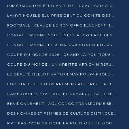
IMMERSION DES ÉTUDIANTS DE L’UCAC-ICAM À CONGO TERMINAL
LAMYR NGUELE ÉLU PRÉSIDENT DU COMITÉ DES MEMBRES D’HONNEUR DU PCT
FOOTBALL : CLAUDE LE ROY OFFICIELLEMENT NOMMÉ SÉLECTIONNEUR DU CONGO
CONGO TERMINAL SOUTIENT LE RECYCLAGE DES DÉCHETS PLASTIQUES À POINTE-NOIRE
CONGO TERMINAL ET RENATURA CONGO POURSUIVENT LEUR COMBAT POUR LA BIODIVERSITÉ
COUPE DU MONDE 2026 : QUAND LA POLITIQUE MENACE L’UNIVERSALITÉ DU FOOTBALL
COUPE DU MONDE : UN ARBITRE AFRICAIN REFUSÉ À L’ENTRÉE DES ÉTATS-UNIS
LE DÉPUTÉ HELLOT MATSON MAMPOUYA FRÔLE LA MORT LORS D’UNE EMBUSCADE DZNS LE POOL
FOOTBALL : LE GOUVERNEMENT AUTORISE LA FECOFOOT À OCCUPER LES COMPLEXES SPORTIFS
CAMEROUN : L’ÉTAT, AGL ET CAMALCO S’ALLIENT POUR UN MÉGA-PROJET FERROVIAIRE
ENVIRONNEMENT : AGL CONGO TRANSFORME SES DÉCHETS EN OUTILS DE FORMATION
DES HOMMES ET FEMMES DE CULTURE DISTINGUÉS POUR LEUR ENGAGEMENT PAR BANTOU CULTURE
MATHIAS DZON CRITIQUE LA POLITIQUE DU GOUVERNEMENT ET ALERTE SUR LA DETTE DU CONGO