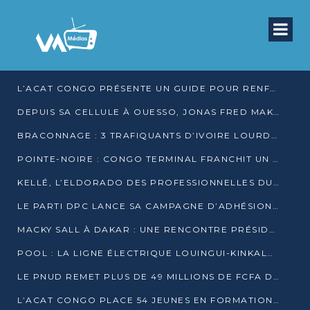
L’ACAT CONGO PRÉSENTE UN GUIDE POUR RENFORCER LES GARANTIES JUDICIAIRES EN GARDE À VUE
DEPUIS SA CELLULE À OUESSO, JONAS FRED MAKITA DÉNONCE CE QU’IL QUALIFIE DE DÉNI DE JUSTICE
BRACONNAGE : 3 TRAFIQUANTS D’IVOIRE LOURDEMENT CONDAMNÉS À DJAMBALA
POINTE-NOIRE : CONGO TERMINAL FRANCHIT UN CAP HISTORIQUE AVEC 99 MOUVEMENTS/HEURE
KELLÉ, L’ELDORADO DES PROFESSIONNELLES DU SEXE
LE PARTI DPC LANCE SA CAMPAGNE D’ADHÉSIONS ET VEUT STRUCTURER SA PRÉSENCE DANS LES 15 DÉPARTEMENTS
MACKY SALL À DAKAR : UNE RENCONTRE PRÉSIDENTIELLE QUI DIVISE L’OPINION SÉNÉGALAISE
POOL : LA LIGNE ÉLECTRIQUE LOUINGUI-KINKALA-BOKO MISE EN SERVICE
LE PNUD REMET PLUS DE 49 MILLIONS DE FCFA D’ÉQUIPEMENTS POUR ACCÉLÉRER LA NUMÉRISATION DU SYSTÈME DE SANTÉ
L’ACAT CONGO PLACE 54 JEUNES EN FORMATION PROFESSIONNELLE