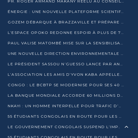
PR. ROGER ARMAND MAKANY RÉÉLU AU CONSEIL DE L’AUF
ÉNERGIE : UNE NOUVELLE PLATEFORME SCIENTIFIQUE POUR LA TRANSITION ÉNERGÉTIQUE EN AFRIQUE CENTRALE
GOZEM DÉBARQUE À BRAZZAVILLE ET PRÉPARE SON ARRIVÉE À POINTE-NOIRE
L’ESPACE OPOKO REDONNE ESPOIR À PLUS DE 775 ÉLÈVES AUTOCHTONES DANS LE NORD DU CONGO
PAUL VALISE MATOMBÉ MISE SUR LA SENSIBILISATION POUR ÉRAQUER LE GRAND BANDITISME
UNE NOUVELLE DIRECTION ENVIRONNEMENTALE POUR RENFORCER LA GESTION DES DONNÉES AU CONGO
LE PRÉSIDENT SASSOU N’GUESSO LANCE PAR ANTICIPATION LA 39ÈME JOURNÉE NATIONALE DE L’ARBRE
L’ASSOCIATION LES AMIS D’YVON KABA APPELLENT DENIS SASSOU N’GUESSO À SE PORTER CANDIDAT
CONGO : LE BCBTP SE MODERNISE POUR SES 40 ANS D’EXISTENCE
LA BANQUE MONDIALE ACCORDE 60 MILLIONS DE DOLLARS POUR LA RÉSILIENCE URBAINE AU CONGO
NKAYI : UN HOMME INTERPELLÉ POUR TRAFIC D’UN BÉBÉ CHIMPANZÉ
55 ÉTUDIANTS CONGOLAIS EN ROUTE POUR LES UNIVERSITÉS ALGÉRIENNES
LE GOUVERNEMENT CONGOLAIS SUSPEND L’IMPORTATION DES MACHETTES ET DES MOTOS
55 ÉTUDIANTS CONGOLAIS EN ROUTE POUR LES UNIVERSITÉS ALGÉRIENNES