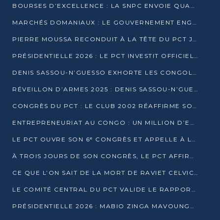
BOURSES D’EXCELLENCE : LA SNPC ENVOIE QUATRE NOUVEAUX TALENTS CONGOLAIS SE FORMER À BAKOU
MARCHÉS DOMANIAUX : LE GOUVERNEMENT ENGAGE LA STRUCTURATION DES TAXES D’ASSAINISSEMENT
PIERRE MOUSSA RECONDUIT À LA TÊTE DU PCT JUSQU’EN 2031
PRÉSIDENTIELLE 2026 : LE PCT INVESTIT OFFICIELLEMENT DENIS SASSOU NGUESSO
DENIS SASSOU-N’GUESSO EXHORTE LES CONGOLAIS À L’UNITÉ ET AU FAIR-PLAY DÉMOCRATIQUE EN 2026
RÉVEILLON D’ARMES 2025 : DENIS SASSOU-N’GUESSO GARANTIT DES ÉLECTIONS 2026 PAISIBLES ET SÉCURISÉES
CONGRÈS DU PCT : LE CLUB 2002 RÉAFFIRME SON SOUTIEN À DENIS SASSOU-N’GUESSO POUR 2026
ENTREPRENEURIAT AU CONGO : UN MILLION D’EUROS POUR FINANCER LES STARTUPS DÈS 2026
LE PCT OUVRE SON 6ᵉ CONGRÈS ET APPELLE À LA CANDIDATURE DE DENIS SASSOU NGUESSO
À TROIS JOURS DE SON CONGRÈS, LE PCT AFFIRME AVOIR ATTEINT TOUS SES OBJECTIFS
CE QUE L’ON SAIT DE LA MORT DE RAVIET CELVIC N’TSIANTSIE
LE COMITÉ CENTRAL DU PCT VALIDE LE RAPPORT DU CONGRÈS ET SOUTIENT DENIS SASSOU N’GUESSO
PRÉSIDENTIELLE 2026 : MABIO ZINGA MAVOUNGOU DÉCLARE SA CANDIDATURE ET CHARGE LE BILAN DU PCT