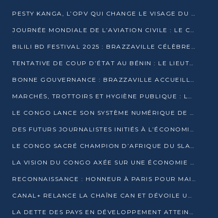
PESTY KANGA, L’OPV QUI CHANGE LE VISAGE DU REPORTAGE AU CONGO
JOURNÉE MONDIALE DE L’AVIATION CIVILE : LE CONGO MISE SUR L’INNOVATION ET LA SÉCURITÉ
BILILI BD FESTIVAL 2025 : BRAZZAVILLE CÉLÈBRE DIX ANS DE CRÉATION GRAPHIQUE AFRICAINE
TENTATIVE DE COUP D’ÉTAT AU BÉNIN : LE LIEUTENANT-COLONEL TIGRI S’AUTOPROCLAME CHEF D’UN COMITÉ MILITAIRE
BONNE GOUVERNANCE : BRAZZAVILLE ACCUEILLE LES PREMIÈRES JOURNÉES CONGOLAISES DE L’ÉVALUATION
MARCHÉS, TROTTOIRS ET HYGIÈNE PUBLIQUE : LE GOUVERNEMENT DURCIT LE TON
LE CONGO LANCE SON SYSTÈME NUMÉRIQUE DE VÉRIFICATION DU BOIS
DES FUTURS JOURNALISTES INITIÉS À L’ÉCONOMIE BLEUE DURABLE
LE CONGO SACRÉ CHAMPION D’AFRIQUE DU SLAM 2025
LA VISION DU CONGO AXÉE SUR UNE ÉCONOMIE BAS CARBONE AU RENDEZ-VOUS DE MONACO 2025
RECONNAISSANCE : HONNEUR À PARIS POUR MAIXENT RAOUL OMINGA
CANAL+ RELANCE LA CHAÎNE CAN ET DÉVOILE UNE OFFRE EXCEPTIONNELLE POUR DÉCEMBRE
LA DETTE DES PAYS EN DÉVELOPPEMENT ATTEINT UN SOMMET HISTORIQUE ENTRE 2022 ET 2024