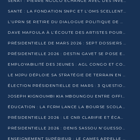
SÉNAT : PIERRE NGOLO ÉCHANGE AVEC DES INVESTISSEURS DU NUMÉRIQUE
SANTÉ : LA FONDATION SNPC ET L’OMS SCELLENT UN PARTENARIAT STRATÉGIQUE DE TROIS ANS
L’UPRN SE RETIRE DU DIALOGUE POLITIQUE DE DJAMBALA : TENSIONS DANS LE PRÉ-ÉLECTORAL CONGOLAIS
DAVE MAFOULA À L’ÉCOUTE DES ARTISTES POUR REDÉFINIR SA POLITIQUE CULTURELLE
PRÉSIDENTIELLE DE MARS 2026 : SEPT DOSSIERS DE CANDIDATURE ENREGISTRÉS À LA CLÔTURE DES DÉPÔTS
PRÉSIDENTIELLE 2026 : DESTIN GAVET SE POSE EN CANDIDAT DU « RAS-LE-BOL »
EMPLOYABILITÉ DES JEUNES : AGL CONGO ET CONGO TERMINAL S’ALLIENT À UCAC-ICAM
LE MJPU DÉPLOIE SA STRATÉGIE DE TERRAIN EN FAVEUR DE DSN
ÉLECTION PRÉSIDENTIELLE DE MARS : 3 QUESTIONS À UN EXPERT CONGOLAIS DE LA CYBERSÉCURITÉ
JOSEPH KIGNOUMBI KIA MBOUNGOU ENTRE OFFICIELLEMENT EN COURSE POUR LA PRÉSIDENTIELLE
ÉDUCATION : LA FCRM LANCE LA BOURSE SCOLAIRE FRANCINE-NTOUMI POUR PROMOUVOIR LES FILIÈRES SCIENTIFIQUES
PRÉSIDENTIELLE 2026 : LE CNR CLARIFIE ET ÉCARTE LA CANDIDATURE DU PASTEUR NTUMI
PRÉSIDENTIELLE 2026 : DENIS SASSOU N’GUESSO ANNONCE OFFICIELLEMENT SA CANDIDATURE
ENSEIGNEMENT SUPÉRIEUR : LE CAMES APPELLE À UNE UNIVERSITÉ AFRICAINE AXÉE SUR L’EMPLOYABILITÉ