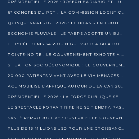
PRÉSIDENTIELLE 2026 : JOSEPH BADIABIO ET L’UDH-YUKI JOUENT LA PRUDENCE
6ᵉ CONGRÈS DU PCT : LA COMMISSION LOGISTIQUE ASSURE LA DISTRIBUTION DES KITS
QUINQUENNAT 2021-2026 : LE BILAN « EN TOUTE TRANSPARENCE » PRÉSENTÉ À LA PRESSE
ÉCONOMIE FLUVIALE : LE PABPS ADOPTE UN BUDGET 2026 DE PLUS DE 2,7 MILLIARDS FCFA
LE LYCÉE DENIS SASSOU N’GUESSO D’ABALA DOTÉ D’UNE SALLE MULTIMÉDIA
POINTE-NOIRE : LE GOUVERNEMENT EXHORTE À UN USAGE RESPONSABLE DU NOUVEAU MATÉRIEL MUNICIPAL
SITUATION SOCIOÉCONOMIQUE : LE GOUVERNEMENT INTERPELLÉ DEVANT LE SÉNAT
20.000 PATIENTS VIVANT AVEC LE VIH MENACÉS D’ARRÊT DE TRAITEMENT
AGL MOBILISE L’AFRIQUE AUTOUR DE LA CAN 2025
PRÉSIDENTIELLE 2026 : LA FORCE PUBLIQUE SE PRÉPARE À SÉCURISER LE SCRUTIN
LE SPECTACLE FORFAIT RIRE NE SE TIENDRA PAS LE 1ER JANVIER
SANTÉ REPRODUCTIVE : L’UNFPA ET LE GOUVERNEMENT AFFINENT LES PRIORITÉS DE 2026
PLUS DE 13 MILLIONS USD POUR UNE CROISSANCE VERTE ET SOUVERAINE
CONGO–HAND-BALL : LE TOURNOI DE COHÉSION ET DE FRATERNITÉ ALLUME SES LAMPIONS À BRAZZAVILLE