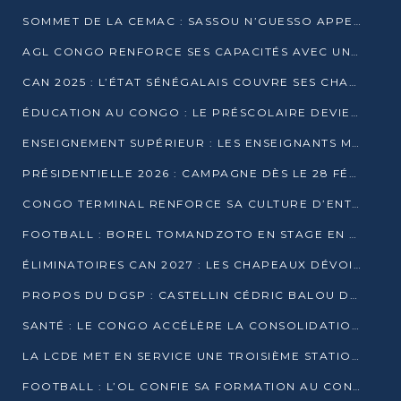
SOMMET DE LA CEMAC : SASSOU N’GUESSO APPELLE À LA VIGILANCE FACE AUX RISQUES ÉCONOMIQUES
AGL CONGO RENFORCE SES CAPACITÉS AVEC UNE GRUE DE 250 TONNES
CAN 2025 : L’ÉTAT SÉNÉGALAIS COUVRE SES CHAMPIONS D’AFRIQUE DE RÉCOMPENSES EXCEPTIONNELLES
ÉDUCATION AU CONGO : LE PRÉSCOLAIRE DEVIENT OBLIGATOIRE, LE BTS CONSACRÉ DIPLÔME D’ÉTAT
ENSEIGNEMENT SUPÉRIEUR : LES ENSEIGNANTS MAINTIENNENT LA GRÈVE ET EXIGENT UN ACCORD ÉCRIT AVEC L’ÉTAT
PRÉSIDENTIELLE 2026 : CAMPAGNE DÈS LE 28 FÉVRIER, SCRUTIN LES 12 ET 15 MARS
CONGO TERMINAL RENFORCE SA CULTURE D’ENTREPRISE AVEC LE PROGRAMME « WIN TOGETHER »
FOOTBALL : BOREL TOMANDZOTO EN STAGE EN ESPAGNE AVEC POLISSYA FC
ÉLIMINATOIRES CAN 2027 : LES CHAPEAUX DÉVOILÉS, LE CONGO FIXÉ SUR SON SORT
PROPOS DU DGSP : CASTELLIN CÉDRIC BALOU DÉNONCE DES PROPOS INTIMIDANTS
SANTÉ : LE CONGO ACCÉLÈRE LA CONSOLIDATION DE L’OFFRE DE SOINS
LA LCDE MET EN SERVICE UNE TROISIÈME STATION D’EAU POTABLE À MFILOU
FOOTBALL : L’OL CONFIE SA FORMATION AU CONGOLAIS CHRISTIAN BASSILA