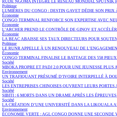
RUDE NGOMA INTÈGRE LE RÉSEAU MONDIAL SPUTNIK 
Politique
LUMIÈRES DU CONGO : DESTIN GAVET DÉDIE SON PRIX 
Économie
CONGO TERMINAL RENFORCE SON EXPERTISE AVEC NE
Économie
L’ARCHER PREND LE CONTRÔLE DE GINOV ET ACCÉLÈ
Économie
LA BEAC ABAISSE SES TAUX DIRECTEURS POUR SOUTE
Politique
LE RUNR APPELLE À UN RENOUVEAU DE L’ENGAGEMEN
Économie
CONGO TERMINAL FINALISE LE BATTAGE DES 558 PIEU
Société
MBOKA PROPRE ET PADJ 2.0 POUR UNE JEUNESSE PLU
Environnement
UN TRAFIQUANT PRÉSUMÉ D’IVOIRE INTERPELLÉ À DOL
Société
LES ENTREPRISES CHINOISES OUVRENT LEURS PORTES
Société
SIBITI : 6 MORTS DANS UN DRAME APRÈS LES ÉPREUVES
Société
LA CRÉATION D’UNE UNIVERSITÉ DANS LA LIKOUALA 
Environnement
ÉCONOMIE VERTE : AGL CONGO DONNE UNE SECONDE V