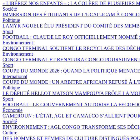
« LIBÉREZ NOS ENFANTS » : LA COLÈRE DE PLUSIEURS
Société
IMMERSION DES ÉTUDIANTS DE L’UCAC-ICAM À CONG
Politique
LAMYR NGUELE ÉLU PRÉSIDENT DU COMITÉ DES MEMB
Sport
FOOTBALL : CLAUDE LE ROY OFFICIELLEMENT NOMMÉ
Environnement
CONGO TERMINAL SOUTIENT LE RECYCLAGE DES DÉCHE
Environnement
CONGO TERMINAL ET RENATURA CONGO POURSUIVENT 
Sport
COUPE DU MONDE 2026 : QUAND LA POLITIQUE MENAC
International
COUPE DU MONDE : UN ARBITRE AFRICAIN REFUSÉ À L’
Politique
LE DÉPUTÉ HELLOT MATSON MAMPOUYA FRÔLE LA MOR
Sport
FOOTBALL : LE GOUVERNEMENT AUTORISE LA FECOFOO
Économie
CAMEROUN : L’ÉTAT, AGL ET CAMALCO S’ALLIENT POU
Société
ENVIRONNEMENT : AGL CONGO TRANSFORME SES DÉCH
Culture
DES HOMMES ET FEMMES DE CULTURE DISTINGUÉS P