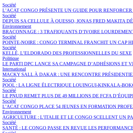
Société
L’ACAT CONGO PRÉSENTE UN GUIDE POUR RENFORCER 
Société
DEPUIS SA CELLULE À OUESSO, JONAS FRED MAKITA DÉ
Environnement
BRACONNAGE : 3 TRAFIQUANTS D’IVOIRE LOURDEME
Société
POINTE-NOIRE : CONGO TERMINAL FRANCHIT UN CAP 
Société
KELLÉ, L’ELDORADO DES PROFESSIONNELLES DU SEXE
Politique
LE PARTI DPC LANCE SA CAMPAGNE D’ADHÉSIONS ET 
International
MACKY SALL À DAKAR : UNE RENCONTRE PRÉSIDENTIEL
Société
POOL : LA LIGNE ÉLECTRIQUE LOUINGUI-KINKALA-BOK
Société
LE PNUD REMET PLUS DE 49 MILLIONS DE FCFA D’ÉQU
Société
L’ACAT CONGO PLACE 54 JEUNES EN FORMATION PROF
Environnement
AGRICULTURE : L’ITALIE ET LE CONGO SCELLENT UN
Société
SANTÉ : LE CONGO PASSE EN REVUE LES PERFORMANCE