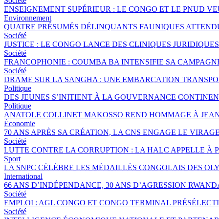
Société
ENSEIGNEMENT SUPÉRIEUR : LE CONGO ET LE PNUD V
Environnement
QUATRE PRÉSUMÉS DÉLINQUANTS FAUNIQUES ATTENDUS
Société
JUSTICE : LE CONGO LANCE DES CLINIQUES JURIDIQU
Société
FRANCOPHONIE : COUMBA BA INTENSIFIE SA CAMPAGNE 
Société
DRAME SUR LA SANGHA : UNE EMBARCATION TRANSPORT
Politique
DES JEUNES S’INITIENT À LA GOUVERNANCE CONTINE
Politique
ANATOLE COLLINET MAKOSSO REND HOMMAGE À JEAN
Économie
70 ANS APRÈS SA CRÉATION, LA CNS ENGAGE LE VIRAGE
Société
LUTTE CONTRE LA CORRUPTION : LA HALC APPELLE À 
Sport
LA SNPC CÉLÈBRE LES MÉDAILLÉS CONGOLAIS DES OL
International
66 ANS D’INDÉPENDANCE, 30 ANS D’AGRESSION RWANDA
Société
EMPLOI : AGL CONGO ET CONGO TERMINAL PRÉSÉLECTI
Société