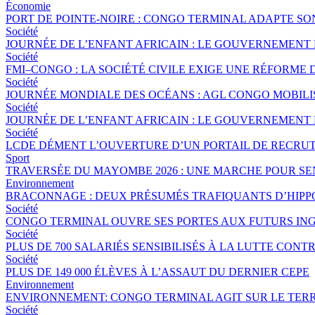
Économie
PORT DE POINTE-NOIRE : CONGO TERMINAL ADAPTE S
Société
JOURNÉE DE L’ENFANT AFRICAIN : LE GOUVERNEMENT 
Société
FMI–CONGO : LA SOCIÉTÉ CIVILE EXIGE UNE RÉFORME 
Société
JOURNÉE MONDIALE DES OCÉANS : AGL CONGO MOBILI
Société
JOURNÉE DE L’ENFANT AFRICAIN : LE GOUVERNEMENT 
Société
LCDE DÉMENT L’OUVERTURE D’UN PORTAIL DE RECRUT
Sport
TRAVERSÉE DU MAYOMBE 2026 : UNE MARCHE POUR SEN
Environnement
BRACONNAGE : DEUX PRÉSUMÉS TRAFIQUANTS D’HIPP
Société
CONGO TERMINAL OUVRE SES PORTES AUX FUTURS ING
Société
PLUS DE 700 SALARIÉS SENSIBILISÉS À LA LUTTE CO
Société
PLUS DE 149 000 ÉLÈVES À L’ASSAUT DU DERNIER CEPE
Environnement
ENVIRONNEMENT: CONGO TERMINAL AGIT SUR LE TERR
Société