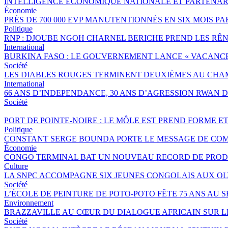
INTELLIGENCE ÉCONOMIQUE NATIONALE ET PARTENAR
Économie
PRÈS DE 700 000 EVP MANUTENTIONNÉS EN SIX MOIS 
Politique
RNP : DJOUBE NGOH CHARNEL BERICHE PREND LES RÊN
International
BURKINA FASO : LE GOUVERNEMENT LANCE « VACANCES 
Société
LES DIABLES ROUGES TERMINENT DEUXIÈMES AU CHA
International
66 ANS D’INDEPENDANCE, 30 ANS D’AGRESSION RWAN DA
Société
PORT DE POINTE-NOIRE : LE MÔLE EST PREND FORME E
Politique
CONSTANT SERGE BOUNDA PORTE LE MESSAGE DE COM
Économie
CONGO TERMINAL BAT UN NOUVEAU RECORD DE PRODU
Culture
LA SNPC ACCOMPAGNE SIX JEUNES CONGOLAIS AUX O
Société
L’ÉCOLE DE PEINTURE DE POTO-POTO FÊTE 75 ANS AU 
Environnement
BRAZZAVILLE AU CŒUR DU DIALOGUE AFRICAIN SUR 
Société