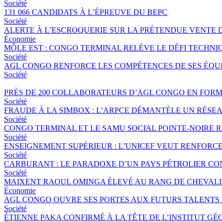
Société
131 066 CANDIDATS À L’ÉPREUVE DU BEPC
Société
ALERTE À L’ESCROQUERIE SUR LA PRÉTENDUE VENTE 
Économie
MÔLE EST : CONGO TERMINAL RELÈVE LE DÉFI TECHNI
Société
AGL CONGO RENFORCE LES COMPÉTENCES DE SES ÉQUIP
Société
PRÈS DE 200 COLLABORATEURS D’AGL CONGO EN FORM
Société
FRAUDE À LA SIMBOX : L’ARPCE DÉMANTÈLE UN RÉSE
Société
CONGO TERMINAL ET LE SAMU SOCIAL POINTE-NOIRE
Société
ENSEIGNEMENT SUPÉRIEUR : L’UNICEF VEUT RENFORC
Société
CARBURANT : LE PARADOXE D’UN PAYS PÉTROLIER CO
Société
MAIXENT RAOUL OMINGA ÉLEVÉ AU RANG DE CHEVALIER
Économie
AGL CONGO OUVRE SES PORTES AUX FUTURS TALENTS 
Société
ÉTIENNE PAKA CONFIRMÉ À LA TÊTE DE L’INSTITUT G