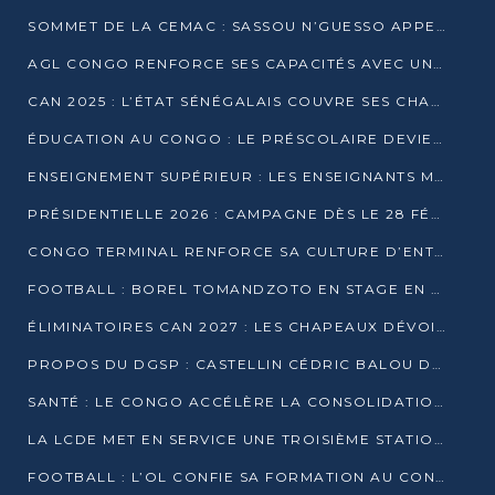
SOMMET DE LA CEMAC : SASSOU N’GUESSO APPELLE À LA VIGILANCE FACE AUX RISQUES ÉCONOMIQUES
AGL CONGO RENFORCE SES CAPACITÉS AVEC UNE GRUE DE 250 TONNES
CAN 2025 : L’ÉTAT SÉNÉGALAIS COUVRE SES CHAMPIONS D’AFRIQUE DE RÉCOMPENSES EXCEPTIONNELLES
ÉDUCATION AU CONGO : LE PRÉSCOLAIRE DEVIENT OBLIGATOIRE, LE BTS CONSACRÉ DIPLÔME D’ÉTAT
ENSEIGNEMENT SUPÉRIEUR : LES ENSEIGNANTS MAINTIENNENT LA GRÈVE ET EXIGENT UN ACCORD ÉCRIT AVEC L’ÉTAT
PRÉSIDENTIELLE 2026 : CAMPAGNE DÈS LE 28 FÉVRIER, SCRUTIN LES 12 ET 15 MARS
CONGO TERMINAL RENFORCE SA CULTURE D’ENTREPRISE AVEC LE PROGRAMME « WIN TOGETHER »
FOOTBALL : BOREL TOMANDZOTO EN STAGE EN ESPAGNE AVEC POLISSYA FC
ÉLIMINATOIRES CAN 2027 : LES CHAPEAUX DÉVOILÉS, LE CONGO FIXÉ SUR SON SORT
PROPOS DU DGSP : CASTELLIN CÉDRIC BALOU DÉNONCE DES PROPOS INTIMIDANTS
SANTÉ : LE CONGO ACCÉLÈRE LA CONSOLIDATION DE L’OFFRE DE SOINS
LA LCDE MET EN SERVICE UNE TROISIÈME STATION D’EAU POTABLE À MFILOU
FOOTBALL : L’OL CONFIE SA FORMATION AU CONGOLAIS CHRISTIAN BASSILA