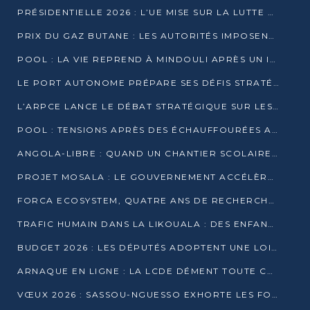
PRÉSIDENTIELLE 2026 : L’UE MISE SUR LA LUTTE CONTRE LA DÉSINFORMATION
PRIX DU GAZ BUTANE : LES AUTORITÉS IMPOSENT LE RESPECT DES PRIX RÉGLEMENTÉS
POOL : LA VIE REPREND À MINDOULI APRÈS UN INCIDENT ARMÉ SUR LA RN1
LE PORT AUTONOME PRÉPARE SES DÉFIS STRATÉGIQUES DE 2026
L’ARPCE LANCE LE DÉBAT STRATÉGIQUE SUR LES DONNÉES, L’IA ET LA FINANCE NUMÉRIQUE AU CONGO
POOL : TENSIONS APRÈS DES ÉCHAUFFOURÉES ARMÉES ENTRE DGSP ET EX-MILICIENS NINJA
ANGOLA-LIBRE : QUAND UN CHANTIER SCOLAIRE DEVIENT LE MIROIR D’UN CONGO EN MOUVEMENT
PROJET MOSALA : LE GOUVERNEMENT ACCÉLÈRE L’INSERTION DES JEUNES EN 2026
FORCA ECOSYSTEM, QUATRE ANS DE RECHERCHE DE TERRAIN AVANT UN LANCEMENT OFFICIEL EN 2026
TRAFIC HUMAIN DANS LA LIKOUALA : DES ENFANTS AUTOCHTONES RÉDUITS AU TRAVAIL FORCÉ
BUDGET 2026 : LES DÉPUTÉS ADOPTENT UNE LOI DES FINANCES DE PLUS DE 2500 MILLIARDS FCFA
ARNAQUE EN LIGNE : LA LCDE DÉMENT TOUTE CAMPAGNE DE RECRUTEMENT
VŒUX 2026 : SASSOU-NGUESSO EXHORTE LES FORCES VIVES À RENFORCER L’UNITÉ