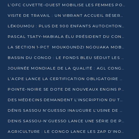
L’OFC CUVETTE-OUEST MOBILISE LES FEMMES POUR ACCUEILLIR LE PRÉSIDENT DE LA RÉPUBLIQUE
VISITE DE TRAVAIL : UN VIBRANT ACCUEIL RÉSERVÉ À DENIS SASSOU-N’GUESSO PAR L’ASSOCIATION « LES AMIS DE WOMO »
LÉKOUMOU : PLUS DE 900 ENFANTS AUTOCHTONES REÇOIVENT DES KITS SCOLAIRES GRÂCE À L’ESPACE OPOKO
PASCAL TSATY-MABIALA ÉLU PRÉSIDENT DU CONSEIL NATIONAL DE L’UPADS
LA SECTION 1-PCT MOUKOUNDZI NGOUAKA MOBILISE 100 000 FCFA POUR LE 6ᵉ CONGRÈS DU PARTI
BASSIN DU CONGO : LE FONDS BLEU SÉDUIT LES BAILLEURS À BELÉM
JOURNÉE MONDIALE DE LA QUALITÉ : AGL CONGO FORME ET SENSIBILISE LES JEUNES TALENTS
L’ACPE LANCE LA CERTIFICATION OBLIGATOIRE DES CONTRATS DE TRAVAIL DES TRANSPORTEURS
POINTE-NOIRE SE DOTE DE NOUVEAUX ENGINS POUR L’ASSAINISSEMENT ET L’ENTRETIEN ROUTIER
DES MÉDECINS DEMANDENT L’INSCRIPTION DU TRAITEMENT DU PIED-BOT DANS LES CURSUS UNIVERSITAIRES
DÉNIS SASSOU N’GUESSO INAUGURE L’USINE DE VALORISATION DU GAZ ASSOCIÉ
DENIS SASSOU-N’GUESSO LANCE UNE SÉRIE DE PROJETS DANS LE KOUILOU
AGRICULTURE : LE CONGO LANCE LES ZAP D’INONI ET YONO