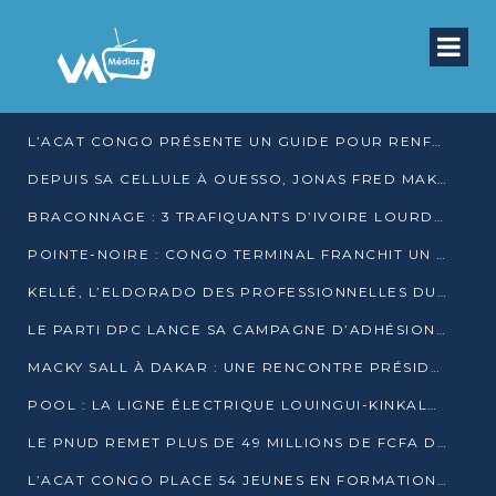
L’ACAT CONGO PRÉSENTE UN GUIDE POUR RENFORCER LES GARANTIES JUDICIAIRES EN GARDE À VUE
DEPUIS SA CELLULE À OUESSO, JONAS FRED MAKITA DÉNONCE CE QU’IL QUALIFIE DE DÉNI DE JUSTICE
BRACONNAGE : 3 TRAFIQUANTS D’IVOIRE LOURDEMENT CONDAMNÉS À DJAMBALA
POINTE-NOIRE : CONGO TERMINAL FRANCHIT UN CAP HISTORIQUE AVEC 99 MOUVEMENTS/HEURE
KELLÉ, L’ELDORADO DES PROFESSIONNELLES DU SEXE
LE PARTI DPC LANCE SA CAMPAGNE D’ADHÉSIONS ET VEUT STRUCTURER SA PRÉSENCE DANS LES 15 DÉPARTEMENTS
MACKY SALL À DAKAR : UNE RENCONTRE PRÉSIDENTIELLE QUI DIVISE L’OPINION SÉNÉGALAISE
POOL : LA LIGNE ÉLECTRIQUE LOUINGUI-KINKALA-BOKO MISE EN SERVICE
LE PNUD REMET PLUS DE 49 MILLIONS DE FCFA D’ÉQUIPEMENTS POUR ACCÉLÉRER LA NUMÉRISATION DU SYSTÈME DE SANTÉ
L’ACAT CONGO PLACE 54 JEUNES EN FORMATION PROFESSIONNELLE