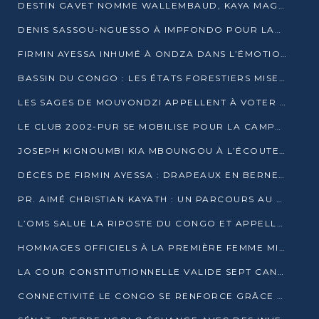
DESTIN GAVET NOMME WALLEMBAUD, KAYA MAGANE, BOUDZIKA ET MBOUSSA-ELLAH AUX COMMANDES DE SA CAMPAGNE
DENIS SASSOU-NGUESSO À IMPFONDO POUR LANCER LE CORRIDOR 13
FIRMIN AYESSA INHUMÉ À ONDZA DANS L’ÉMOTION ET LE RECUEILLEMENT
BASSIN DU CONGO : LES ÉTATS FORESTIERS MISENT SUR LES MARCHÉS CARBONE
LES SAGES DE MOUYONDZI APPELLENT À VOTER DENIS SASSOU-NGUESSO
LE CLUB 2002-PUR SE MOBILISE POUR LA CAMPAGNE
JOSEPH KIGNOUMBI KIA MBOUNGOU À L’ÉCOUTE DE TALANGAÏ
DÉCÈS DE FIRMIN AYESSA : DRAPEAUX EN BERNE LUNDI
PR. AIMÉ CHRISTIAN KAYATH : UN PARCOURS AU SERVICE DE LA RECHERCHE ET DE L’INNOVATION
L’OMS SALUE LA RIPOSTE DU CONGO ET APPELLE À DES RÉFORMES DURABLES
HOMMAGES OFFICIELS À LA PREMIÈRE FEMME MINISTRE DU CONGO
LA COUR CONSTITUTIONNELLE VALIDE SEPT CANDIDATURES POUR LA PRÉSIDENTIELLE
CONNECTIVITÉ LE CONGO SE RENFORCE GRÂCE AU CÂBLE 2AFRICA