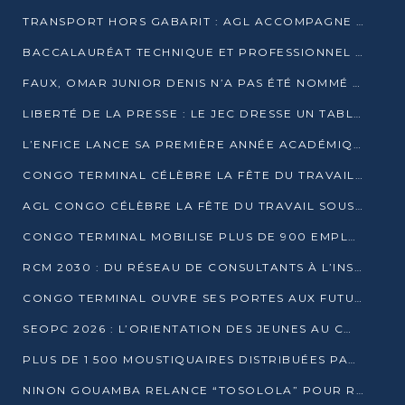
TRANSPORT HORS GABARIT : AGL ACCOMPAGNE LE DÉVELOPPEMENT DU SECTEUR BRASSICOLE AU CONGO
BACCALAURÉAT TECHNIQUE ET PROFESSIONNEL : 16 352 CANDIDATS LANCÉS DANS LES ÉPREUVES D’EPS
FAUX, OMAR JUNIOR DENIS N’A PAS ÉTÉ NOMMÉ AIDE DE CAMP ADJOINT DE DENIS SASSOU NGUESSO
LIBERTÉ DE LA PRESSE : LE JEC DRESSE UN TABLEAU PRÉOCCUPANT AU CONGO
L’ENFICE LANCE SA PREMIÈRE ANNÉE ACADÉMIQUE AVEC 100 FUTURS ENSEIGNANTS
CONGO TERMINAL CÉLÈBRE LA FÊTE DU TRAVAIL AVEC SES COLLABORATEURS À POINTE-NOIRE
AGL CONGO CÉLÈBRE LA FÊTE DU TRAVAIL SOUS LE SIGNE DE LA COHÉSION
CONGO TERMINAL MOBILISE PLUS DE 900 EMPLOYÉS AUTOUR DE LA SÉCURITÉ AU TRAVAIL
RCM 2030 : DU RÉSEAU DE CONSULTANTS À L’INSTRUMENT DE PUISSANCE EN AFRIQUE FRANCOPHONE
CONGO TERMINAL OUVRE SES PORTES AUX FUTURS INGÉNIEURS AU FORUM DES MÉTIERS D’UCAC-ICAM
SEOPC 2026 : L’ORIENTATION DES JEUNES AU CŒUR DE LA DEUXIÈME ÉDITION
PLUS DE 1 500 MOUSTIQUAIRES DISTRIBUÉES PAR AGL ET CONGO TERMINAL DANS LA LUTTE CONTRE LE PALUDISME
NINON GOUAMBA RELANCE “TOSOLOLA” POUR RENFORCER LE DIALOGUE AVEC LES CITOYENS