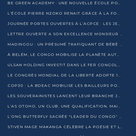
BE GREEN ACADEMY : UNE NOUVELLE ÉCOLE POUR LES MÉTIERS DE L’ÉCOLOGIE À POINTE-NOIRE
L’ÉCOLE PIERRE NZOKO RENAIT GRÂCE À LA FONDATION MUCODEC
JOURNÉE PORTES OUVERTES À L’ACPCE : LES JEUNES EN IMMERSION DANS L’ENTREPRISE
LETTRE OUVERTE A SON EXCELLENCE MONSIEUR DENIS SASSOU NGUESSO, PRESIDENT DE LAREPUBLIQUE DU CONGO
MADINGOU : UN PRÉSUMÉ TRAFIQUANT DE BÉBÉ CHIMPANZÉ FIXÉ SUR SON SORT LE 20 NOVEMBRE
À BELÉM, LE CONGO MOBILISE LA PLANÈTE AUTOUR DU FONDS BLEU POUR LE BASSIN DU CONGO
ULSAN HOLDING INVESTIT DANS LE FER CONGOLAIS
LE CONGRÈS MONDIAL DE LA LIBERTÉ ADOPTE 14 RÉSOLUTIONS HISTORIQUES
COP30 : LA BDEAC MOBILISE LES BAILLEURS POUR LE FONDS BLEU DU BASSIN DU CONGO
LES SOUVERAINISTES LANCENT LEUR BRANCHE JEUNE À BRAZZAVILLE
L’AS OTOHO, UN CLUB, UNE QUALIFICATION, MAIS ENCORE DES DOUTES
L’ONG BUTTERFLY SACRÉE “LEADER DU CONGO” AU PRIX D’EXCELLENCE 2025
STIVEN MAGE MAKANGA CÉLÈBRE LA POÉSIE ET L’HUMAIN AVEC SON RECUEIL “HECTARE”