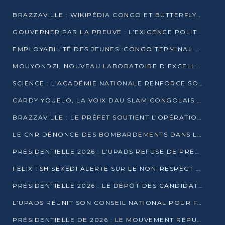
BRAZZAVILLE : WIKIPÉDIA CONGO ET BUTTERFLY SCELLENT UN PARTENARIAT POUR STRUCTURER LE BÉNÉVOLAT NUMÉRIQUE
GOUVERNER PAR LA PREUVE : L’EXIGENCE POLITIQUE DU XXIᵉ SIÈCLE
EMPLOYABILITÉ DES JEUNES :CONGO TERMINAL S’ALLIE À L’ESCIC POUR RAPPROCHER L’ÉCOLE DU TERRAIN
MOUYONDZI, NOUVEAU LABORATOIRE D’EXCELLENCE PÉDAGOGIQUE AVEC L’ENFICE
SCIENCE : L’ACADÉMIE NATIONALE RENFORCE SON ÉQUIPE ET TRACE SA FEUILLE DE ROUTE 2026
CARDY YOUELO, LA VOIX DAU SLAM CONGOLAIS QUI INTERPELLE LE MONDE
BRAZZAVILLE : LE PRÉFET SOUTIENT L’OPÉRATION « ZÉRO KULUNA » ET APPELLE À LA VIGILANCE CITOYENNE
LE CNR DÉNONCE DES BOMBARDEMENTS DANS LE POOL ET ACCUSE LE GOUVERNEMENT
PRÉSIDENTIELLE 2026 : L’UPADS REFUSE DE PRÉSENTER UN CANDIDAT ET DÉNONCE UN PROCESSUS NON CRÉDIBLE
FÉLIX TSHISEKEDI ALERTE SUR LE NON-RESPECT DES ENGAGEMENTS DE PAIX APRÈS SA RENCONTRE AVEC D. SASSOU-NGUESSO
PRÉSIDENTIELLE 2026 : LE DÉPÔT DES CANDIDATURES OUVERT DU 29 JANVIER AU 12 FÉVRIER
L’UPADS RÉUNIT SON CONSEIL NATIONAL POUR FIXER SA LIGNE POLITIQUE À DEUX MOIS DE LA PRÉSIDENTIELLE
PRÉSIDENTIELLE DE 2026 : LE MOUVEMENT RÉPUBLICAIN DÉNONCE UNE CONVOCATION ÉLECTORALE « OPAQUE ET PRÉCIPITÉE »