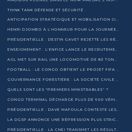
THINK TANK DÉFENSE ET SÉCURITÉ :
ANTICIPATION STRATÉGIQUE ET MOBILISATION CITOYENNE POUR NOTRE SOUVERAINETÉ NATIONALE
HENRI DJOMBO À L’HONNEUR POUR LA JOURNÉE MONDIALE DU THÉÂTRE
PRÉSIDENTIELLE : DESTIN GAVET REJETTE LES RÉSULTATS ET APPELLE À UN DIALOGUE NATIONAL
ENSEIGNEMENT : L’ENFICE LANCE LE RECRUTEMENT DE SA PREMIÈRE PROMOTION DE PROFESSEURS DES ÉCOLES
AGL MET SUR RAIL UNE LOCOMOTIVE DE 83 TONNES À POINTE-NOIRE
FOOTBALL : LE CONGO OBTIENT LE PROJET FIFA ARENA POUR SES 15 DÉPARTEMENTS
GOUVERNANCE FORESTIÈRE : LA SOCIÉTÉ CIVILE CONGOLAISE AFFICHE SES PRIORITÉS POUR 2026
QUELS SONT LES “PREMIERS MINISTRABLES” ?
CONGO TERMINAL DÉCHARGE PLUS DE 900 VÉHICULES EN QUELQUES HEURES
PRÉSIDENTIELLE : DAVE MAFOULA CONTESTE LES RÉSULTATS PROVISOIRES
LA DGSP ANNONCE UNE RÉPRESSION PLUS STRICTE CONTRE LES MOTO-TAXIS
PRÉSIDENTIELLE : LA CNEI TRANSMET LES RÉSULTATS PROVISOIRES À LA COUR CONSTITUTIONNELLE