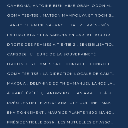
GAMBOMA, ANTOINE BIEN-AIMÉ OBAM-ODON MOBILISE LES 32 148 ÉLECTEURS EN FAVEUR DE DENIS SASSOU NGUESSO
GOMA TSÉ-TSÉ : MATSON MAMPOUYA ET ROCH BREDIN BISSALA NKOUNKOU EN CAMPAGNE DE PROXIMITÉ
TRAFIC DE FAUNE SAUVAGE : TREIZE PRÉSUMÉS TRAFIQUANTS INTERPELLÉS AU CONGO EN 2025
LA LIKOUALA ET LA SANGHA EN PARFAIT ACCORD AVEC LE PROJET DE SOCIÉTÉ DU CANDIDAT DENIS SASSOU-N’GUESSO
DROITS DES FEMMES À TIÉ-TIÉ 2 : SENSIBILISATION ET PÉDAGOGIE SUR LE DROIT DE VOTE
CAP2026 : L’HEURE DE LA SOUVERAINETÉ
DROITS DES FEMMES : AGL CONGO ET CONGO TERMINAL METTENT EN AVANT LE LEADERSHIP FÉMININ
GOMA TSÉ-TSÉ : LA DIRECTION LOCALE DE CAMPAGNE INTENSIFIE LA SENSIBILISATION DANS LES VILLAGES
MAKOUA : DELPHINE ÉDITH EMMANUEL LANCE LA CAMPAGNE POUR DENIS SASSOU-N’GUESSO
À MAKÉLÉKÉLÉ 1, LANDRY KOLELAS APPELLE À UNE MOBILISATION MASSIVE EN FAVEUR DE DENIS SASSOU-N’GUESSO
PRÉSIDENTIELLE 2026 : ANATOLE COLLINET MAKOSSO DÉFEND LE PROJET DE SOCIÉTÉ DE DENIS SASSOU NGUESSO
ENVIRONNEMENT : MAURICE PLANTE 1 500 MANGROVES POUR HONORER WANGARI MAATHAI
PRÉSIDENTIELLE 2026 : LES MUTUELLES ET ASSOCIATIONS S’IMPLIQUENT DANS LA CAMPAGNE ÉLECTORALE À TIÉ-TIÉ 2 (POINTE-NOIRE)