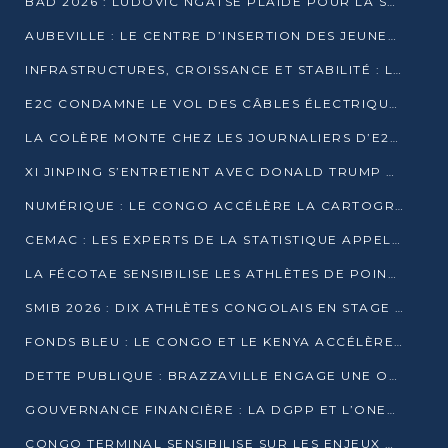
BAD 2026 : LUDOVIC NGATSÉ PLAIDE POUR LA SOUVERAINETÉ FINANCIÈRE AFRICAINE
AUBEVILLE : LE CENTRE D’INSERTION DES JEUNES PRÊT À OUVRIR SES PORTES
INFRASTRUCTURES, CROISSANCE ET STABILITÉ : LA GUINÉE AFFÛTE SES AMBITIONS
E2C CONDAMNE LE VOL DES CÂBLES ÉLECTRIQUES APRÈS UNE VIDÉO VIRALE
LA COLÈRE MONTE CHEZ LES JOURNALIERS D’E2C QUI DÉNONCENT 20 ANS DE PRÉCARITÉ
XI JINPING S’ENTRETIENT AVEC DONALD TRUMP À BEIJING
NUMÉRIQUE : LE CONGO ACCÉLÈRE LA CARTOGRAPHIE DE SES INFRASTRUCTURES DIGITALES
CEMAC : LES EXPERTS DE LA STATISTIQUE APPELLENT À RENFORCER LA SÉCURISATION DES DONNÉES
LA FÉCOTAE SENSIBILISE LES ATHLÈTES DE POINTE-NOIRE À L’HYGIÈNE ALIMENTA
SMIB 2026 : DIX ATHLÈTES CONGOLAIS EN STAGE AU KENYA
FONDS BLEU : LE CONGO ET LE KENYA ACCÉLÈRENT LA MOBILISATION DES FINANCEMENTS
DETTE PUBLIQUE : BRAZZAVILLE ENGAGE UNE OPÉRATION DE RACHAT DE 575 MILLIONS DE DOLLARS
GOUVERNANCE FINANCIÈRE : LA DGPP ET L’ONEC-C VERS UN PARTENARIAT POUR ASSAINIR LES ENTREPRISES PUBLIQUES
CONGO TERMINAL SENSIBILISE SUR LES ENJEUX DE LA SANTÉ MENTALE EN