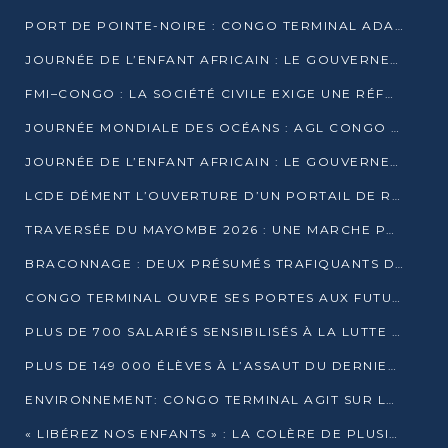
PORT DE POINTE-NOIRE : CONGO TERMINAL ADAPTE SON DRAGAGE AUX SABLES BITUMINEUX
JOURNÉE DE L’ENFANT AFRICAIN : LE GOUVERNEMENT RÉAFFIRME SON ENGAGEMENT POUR L’ACCÈS À L’EAU ET À L’ASSAINISSEMENT
FMI–CONGO : LA SOCIÉTÉ CIVILE EXIGE UNE RÉFORME DE LA FISCALITÉ PÉTROLIÈRE
JOURNÉE MONDIALE DES OCÉANS : AGL CONGO MOBILISE SES COLLABORATEURS POUR LA PRÉSERVATION DE LA BIODIVERSITÉ MARINE
JOURNÉE DE L’ENFANT AFRICAIN : LE GOUVERNEMENT MOBILISÉ POUR L’HYGIÈNE DANS LES ORPHELINATS
LCDE DÉMENT L’OUVERTURE D’UN PORTAIL DE RECRUTEMENT ET APPELLE À LA VIGILANCE
TRAVERSÉE DU MAYOMBE 2026 : UNE MARCHE POUR SENSIBILISER ET DÉPISTER AU DIABÈTE
BRACONNAGE : DEUX PRÉSUMÉS TRAFIQUANTS D’HIPPOPOTAME ÉCROUÉS À BRAZZAVILLE
CONGO TERMINAL OUVRE SES PORTES AUX FUTURS INGÉNIEURS DE L’UCAC-ICAM
PLUS DE 700 SALARIÉS SENSIBILISÉS À LA LUTTE CONTRE LA TUBERCULOSE À CONGO TERMINAL
PLUS DE 149 000 ÉLÈVES À L’ASSAUT DU DERNIER CEPE
ENVIRONNEMENT: CONGO TERMINAL AGIT SUR LE TERRAIN ET FORME LES PLUS JEUNES
« LIBÉREZ NOS ENFANTS » : LA COLÈRE DE PLUSIEURS MÈRES À BRAZZAVILLE CONTRE LA DGSP