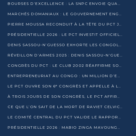
BOURSES D’EXCELLENCE : LA SNPC ENVOIE QUATRE NOUVEAUX TALENTS CONGOLAIS SE FORMER À BAKOU
MARCHÉS DOMANIAUX : LE GOUVERNEMENT ENGAGE LA STRUCTURATION DES TAXES D’ASSAINISSEMENT
PIERRE MOUSSA RECONDUIT À LA TÊTE DU PCT JUSQU’EN 2031
PRÉSIDENTIELLE 2026 : LE PCT INVESTIT OFFICIELLEMENT DENIS SASSOU NGUESSO
DENIS SASSOU-N’GUESSO EXHORTE LES CONGOLAIS À L’UNITÉ ET AU FAIR-PLAY DÉMOCRATIQUE EN 2026
RÉVEILLON D’ARMES 2025 : DENIS SASSOU-N’GUESSO GARANTIT DES ÉLECTIONS 2026 PAISIBLES ET SÉCURISÉES
CONGRÈS DU PCT : LE CLUB 2002 RÉAFFIRME SON SOUTIEN À DENIS SASSOU-N’GUESSO POUR 2026
ENTREPRENEURIAT AU CONGO : UN MILLION D’EUROS POUR FINANCER LES STARTUPS DÈS 2026
LE PCT OUVRE SON 6ᵉ CONGRÈS ET APPELLE À LA CANDIDATURE DE DENIS SASSOU NGUESSO
À TROIS JOURS DE SON CONGRÈS, LE PCT AFFIRME AVOIR ATTEINT TOUS SES OBJECTIFS
CE QUE L’ON SAIT DE LA MORT DE RAVIET CELVIC N’TSIANTSIE
LE COMITÉ CENTRAL DU PCT VALIDE LE RAPPORT DU CONGRÈS ET SOUTIENT DENIS SASSOU N’GUESSO
PRÉSIDENTIELLE 2026 : MABIO ZINGA MAVOUNGOU DÉCLARE SA CANDIDATURE ET CHARGE LE BILAN DU PCT