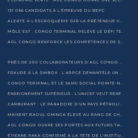
131 066 CANDIDATS À L’ÉPREUVE DU BEPC
ALERTE À L’ESCROQUERIE SUR LA PRÉTENDUE VENTE DE PARCELLES AFAT
MÔLE EST : CONGO TERMINAL RELÈVE LE DÉFI TECHNIQUE DES SABLES BITUMINEUX
AGL CONGO RENFORCE LES COMPÉTENCES DE SES ÉQUIPES AVEC LA CERTIFICATION CACES® R483
PRÈS DE 200 COLLABORATEURS D’AGL CONGO EN FORMATION JUSQU’EN JUILLET
FRAUDE À LA SIMBOX : L’ARPCE DÉMANTÈLE UN RÉSEAU UTILISANT DES CARTES SIM OUGANDAISES
CONGO TERMINAL ET LE SAMU SOCIAL POINTE-NOIRE RENOUVELLENT LEUR PARTENARIAT EN FAVEUR DES JEUNES VULNÉRABLES
ENSEIGNEMENT SUPÉRIEUR : L’UNICEF VEUT RENFORCER LA RECHERCHE SUR LES QUESTIONS DE L’ENFANCE
CARBURANT : LE PARADOXE D’UN PAYS PÉTROLIER CONFRONTÉ À DES PÉNURIES RÉCURRENTES
MAIXENT RAOUL OMINGA ÉLEVÉ AU RANG DE CHEVALIER DE L’ORDRE DE L’AMITIÉ ENTRE LA RUSSIE ET LE CONGO
AGL CONGO OUVRE SES PORTES AUX FUTURS TALENTS DE LA LOGISTIQUE
ÉTIENNE PAKA CONFIRMÉ À LA TÊTE DE L’INSTITUT GÉOGRAPHIQUE NATIONAL