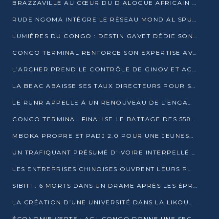
BRAZZAVILLE AU CŒUR DU DIALOGUE AFRICAIN SUR LES OBJECTIFS DE DÉVELOPPEMENT DURABLE
RUDE NGOMA INTÈGRE LE RÉSEAU MONDIAL SPUTNIK PRO APRÈS UNE FORMATION À MOSCOU
LUMIÈRES DU CONGO : DESTIN GAVET DÉDIE SON PRIX À L’UNITÉ NATIONALE ET À LA JEUNESSE
CONGO TERMINAL RENFORCE SON EXPERTISE AVEC NEUF NOUVEAUX FORMATEURS EN ENGINS PORTUAIRES
L’ARCHER PREND LE CONTRÔLE DE GINOV ET ACCÉLÈRE SON VIRAGE NUMÉRIQUE
LA BEAC ABAISSE SES TAUX DIRECTEURS POUR SOUTENIR LA CROISSANCE EN ZONE CEMAC
LE RUNR APPELLE À UN RENOUVEAU DE L’ENGAGEMENT MILITANT
CONGO TERMINAL FINALISE LE BATTAGE DES 558 PIEUX DU FUTUR QUAI DU MÔLE EST
MBOKA PROPRE ET PADJ 2.0 POUR UNE JEUNESSE PLUS AUTONOME
UN TRAFIQUANT PRÉSUMÉ D’IVOIRE INTERPELLÉ À DOLISIE
LES ENTREPRISES CHINOISES OUVRENT LEURS PORTES AUX JEUNES DIPLÔMÉS
SIBITI : 6 MORTS DANS UN DRAME APRÈS LES ÉPREUVES DU BEPC
LA CRÉATION D’UNE UNIVERSITÉ DANS LA LIKOUALA AU CŒUR D’UNE RÉFLEXION NATIONALE
ÉCONOMIE VERTE : AGL CONGO DONNE UNE SECONDE VIE À SES DÉCHETS INDUSTRIELS