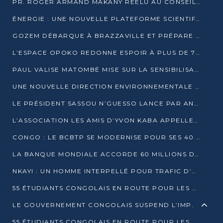
PR. ROGER ARMAND MAKANY RÉÉLU AU CONSEIL DE L’AUF
ÉNERGIE : UNE NOUVELLE PLATEFORME SCIENTIFIQUE POUR LA TRANSITION ÉNERGÉTIQUE EN AFRIQUE CENTRALE
GOZEM DÉBARQUE À BRAZZAVILLE ET PRÉPARE SON ARRIVÉE À POINTE-NOIRE
L’ESPACE OPOKO REDONNE ESPOIR À PLUS DE 775 ÉLÈVES AUTOCHTONES DANS LE NORD DU CONGO
PAUL VALISE MATOMBÉ MISE SUR LA SENSIBILISATION POUR ÉRAQUER LE GRAND BANDITISME
UNE NOUVELLE DIRECTION ENVIRONNEMENTALE POUR RENFORCER LA GESTION DES DONNÉES AU CONGO
LE PRÉSIDENT SASSOU N’GUESSO LANCE PAR ANTICIPATION LA 39ÈME JOURNÉE NATIONALE DE L’ARBRE
L’ASSOCIATION LES AMIS D’YVON KABA APPELLENT DENIS SASSOU N’GUESSO À SE PORTER CANDIDAT
CONGO : LE BCBTP SE MODERNISE POUR SES 40 ANS D’EXISTENCE
LA BANQUE MONDIALE ACCORDE 60 MILLIONS DE DOLLARS POUR LA RÉSILIENCE URBAINE AU CONGO
NKAYI : UN HOMME INTERPELLÉ POUR TRAFIC D’UN BÉBÉ CHIMPANZÉ
55 ÉTUDIANTS CONGOLAIS EN ROUTE POUR LES UNIVERSITÉS ALGÉRIENNES
LE GOUVERNEMENT CONGOLAIS SUSPEND L’IMPORTATION DES MACHETTES ET DES MOTOS
55 ÉTUDIANTS CONGOLAIS EN ROUTE POUR LES UNIVERSITÉS ALGÉRIENNES