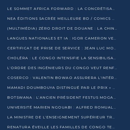
LE SOMMET AFRICA FORWARD : LA CONCRÉTISATION DE PARTENARIATS ÉQUILIBRÉS ET TOURNÉS VERS L’AVENIR ENTRE LE CONTINENT AFRICAIN ET LA FRANCE
NEA ÉDITIONS SACRÉE MEILLEURE BD / COMICS D’AFRIQUE AU KENYA
(MULTIMÉDIA) ZÉRO DROIT DE DOUANE : LA CHINE ET L’AFRIQUE VERS UNE PROXIMITÉ SANS PRÉCÉDENT (PAPIER GÉNÉRAL)
LANGUES NATIONALES ET IA : IGOR CAMERON VEUT ARRIMER LA STRATÉGIE IA À LA LOI SUR LA RECHERCHE
CERTIFICAT DE PRISE DE SERVICE : JEAN LUC MOUTHOU DÉMENT UNE « FAKE NEWS »
CHOLÉRA : LE CONGO INTENSIFIE LA SENSIBILISATION AU MARCHÉ DE TALANGAÏ
L’ORDRE DES INGÉNIEURS DU CONGO VEUT RENFORCER L’ÉTHIQUE ET LA CRÉDIBILITÉ DE LA PROFESSION
COSERCO : VALENTIN BOWAO ASSURERA L’INTÉRIM À LA TÊTE DU BUREAU EXÉCUTIF NATIONAL
MAMADI DOUMBOUYA DISTINGUÉ PAR LE PRIX « SUPER GRAND BÂTISSEUR BABACAR N’DIAYE »
BOTSWANA : L’ANCIEN PRÉSIDENT FESTUS MOGAE EST MORT À 86 ANS
UNIVERSITÉ MARIEN NGOUABI : ALFRED ROMUALD NGUYA POATY SOUTIENT UNE THÈSE SUR LE PARADOXE DE LA CROISSANCE EN ZONE CEMAC
LA MINISTRE DE L’ENSEIGNEMENT SUPÉRIEUR TRACE SA FEUILLE DE ROUTE
RENATURA ÉVEILLE LES FAMILLES DE CONGO TERMINAL À LA PROTECTION DE L’ENVIRONNEMENT