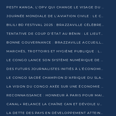
PESTY KANGA, L’OPV QUI CHANGE LE VISAGE DU REPORTAGE AU CONGO
JOURNÉE MONDIALE DE L’AVIATION CIVILE : LE CONGO MISE SUR L’INNOVATION ET LA SÉCURITÉ
BILILI BD FESTIVAL 2025 : BRAZZAVILLE CÉLÈBRE DIX ANS DE CRÉATION GRAPHIQUE AFRICAINE
TENTATIVE DE COUP D’ÉTAT AU BÉNIN : LE LIEUTENANT-COLONEL TIGRI S’AUTOPROCLAME CHEF D’UN COMITÉ MILITAIRE
BONNE GOUVERNANCE : BRAZZAVILLE ACCUEILLE LES PREMIÈRES JOURNÉES CONGOLAISES DE L’ÉVALUATION
MARCHÉS, TROTTOIRS ET HYGIÈNE PUBLIQUE : LE GOUVERNEMENT DURCIT LE TON
LE CONGO LANCE SON SYSTÈME NUMÉRIQUE DE VÉRIFICATION DU BOIS
DES FUTURS JOURNALISTES INITIÉS À L’ÉCONOMIE BLEUE DURABLE
LE CONGO SACRÉ CHAMPION D’AFRIQUE DU SLAM 2025
LA VISION DU CONGO AXÉE SUR UNE ÉCONOMIE BAS CARBONE AU RENDEZ-VOUS DE MONACO 2025
RECONNAISSANCE : HONNEUR À PARIS POUR MAIXENT RAOUL OMINGA
CANAL+ RELANCE LA CHAÎNE CAN ET DÉVOILE UNE OFFRE EXCEPTIONNELLE POUR DÉCEMBRE
LA DETTE DES PAYS EN DÉVELOPPEMENT ATTEINT UN SOMMET HISTORIQUE ENTRE 2022 ET 2024