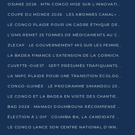
OSIANE 2026 : MTN CONGO MISE SUR L’INNOVATION POUR RELEVER LES DÉFIS AFRICAINS
COUPE DU MONDE 2026 : LES ABONNÉS CANAL+ AU CONGO DÉÇUS À QUELQUES JOURS DU COUP D’ENVOI
LE CONGO PLAIDE POUR UN CADRE ÉTHIQUE DE L’INTELLIGENCE ARTIFICIELLE À DAKAR
L’OMS REMET 25 TONNES DE MÉDICAMENTS AU CONGO POUR RENFORCER LA RIPOSTE AUX ÉPIDÉMIES
ZLECAF : LE GOUVERNEMENT MIS SUR LES FEMMES ENTREPRENEURES
LA BADEA FINANCE L’EXTENSION DE LA CORNICHE SUD DE BRAZZAVILLE
CUVETTE-OUEST : SEPT PRÉSUMÉS TRAFIQUANTS DE FAUNE INTERPELLÉS À EWO ET KELLÉ
LA SNPC PLAIDE POUR UNE TRANSITION ÉCOLOGIQUE PROGRESSIVE
CONGO-GUINÉE : LE PROGRAMME SIMANDOU 2040 AU CŒUR DES ÉCHANGES À LA BAD
LE CONGO ET LA BADEA EN VISITE DES CHANTIERS
BAD 2026 : MAMADI DOUMBOUYA RÉCOMPENSÉ PAR LE TROPHÉE BABACAR NDIAYE À BRAZZAVILLE
ÉLECTION À L’OIF : COUMBA BA, LA CANDIDATE DISCRÈTE QUI BOUSCULE LE JEU DIPLOMATIQUE
LE CONGO LANCE SON CENTRE NATIONAL D’INNOVATION