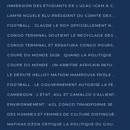
IMMERSION DES ÉTUDIANTS DE L’UCAC-ICAM À CONGO TERMINAL
LAMYR NGUELE ÉLU PRÉSIDENT DU COMITÉ DES MEMBRES D’HONNEUR DU PCT
FOOTBALL : CLAUDE LE ROY OFFICIELLEMENT NOMMÉ SÉLECTIONNEUR DU CONGO
CONGO TERMINAL SOUTIENT LE RECYCLAGE DES DÉCHETS PLASTIQUES À POINTE-NOIRE
CONGO TERMINAL ET RENATURA CONGO POURSUIVENT LEUR COMBAT POUR LA BIODIVERSITÉ
COUPE DU MONDE 2026 : QUAND LA POLITIQUE MENACE L’UNIVERSALITÉ DU FOOTBALL
COUPE DU MONDE : UN ARBITRE AFRICAIN REFUSÉ À L’ENTRÉE DES ÉTATS-UNIS
LE DÉPUTÉ HELLOT MATSON MAMPOUYA FRÔLE LA MORT LORS D’UNE EMBUSCADE DZNS LE POOL
FOOTBALL : LE GOUVERNEMENT AUTORISE LA FECOFOOT À OCCUPER LES COMPLEXES SPORTIFS
CAMEROUN : L’ÉTAT, AGL ET CAMALCO S’ALLIENT POUR UN MÉGA-PROJET FERROVIAIRE
ENVIRONNEMENT : AGL CONGO TRANSFORME SES DÉCHETS EN OUTILS DE FORMATION
DES HOMMES ET FEMMES DE CULTURE DISTINGUÉS POUR LEUR ENGAGEMENT PAR BANTOU CULTURE
MATHIAS DZON CRITIQUE LA POLITIQUE DU GOUVERNEMENT ET ALERTE SUR LA DETTE DU CONGO