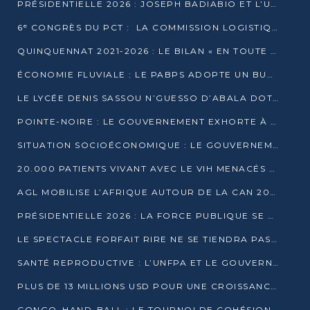
PRÉSIDENTIELLE 2026 : JOSEPH BADIABIO ET L’UDH-YUKI JOUENT LA PRUDENCE
6ᵉ CONGRÈS DU PCT : LA COMMISSION LOGISTIQUE ASSURE LA DISTRIBUTION DES KITS
QUINQUENNAT 2021-2026 : LE BILAN « EN TOUTE TRANSPARENCE » PRÉSENTÉ À LA PRESSE
ÉCONOMIE FLUVIALE : LE PABPS ADOPTE UN BUDGET 2026 DE PLUS DE 2,7 MILLIARDS FCFA
LE LYCÉE DENIS SASSOU N’GUESSO D’ABALA DOTÉ D’UNE SALLE MULTIMÉDIA
POINTE-NOIRE : LE GOUVERNEMENT EXHORTE À UN USAGE RESPONSABLE DU NOUVEAU MATÉRIEL MUNICIPAL
SITUATION SOCIOÉCONOMIQUE : LE GOUVERNEMENT INTERPELLÉ DEVANT LE SÉNAT
20.000 PATIENTS VIVANT AVEC LE VIH MENACÉS D’ARRÊT DE TRAITEMENT
AGL MOBILISE L’AFRIQUE AUTOUR DE LA CAN 2025
PRÉSIDENTIELLE 2026 : LA FORCE PUBLIQUE SE PRÉPARE À SÉCURISER LE SCRUTIN
LE SPECTACLE FORFAIT RIRE NE SE TIENDRA PAS LE 1ER JANVIER
SANTÉ REPRODUCTIVE : L’UNFPA ET LE GOUVERNEMENT AFFINENT LES PRIORITÉS DE 2026
PLUS DE 13 MILLIONS USD POUR UNE CROISSANCE VERTE ET SOUVERAINE
CONGO–HAND-BALL : LE TOURNOI DE COHÉSION ET DE FRATERNITÉ ALLUME SES LAMPIONS À BRAZZAVILLE