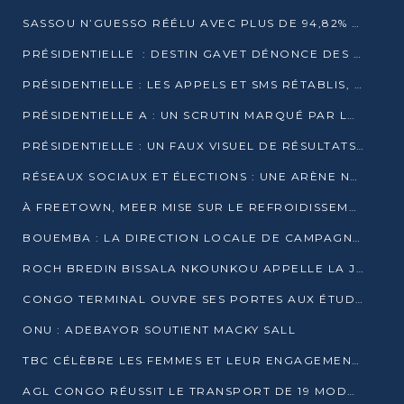
SASSOU N’GUESSO RÉÉLU AVEC PLUS DE 94,82% DES VOIX
PRÉSIDENTIELLE : DESTIN GAVET DÉNONCE DES IRRÉGULARITÉS ET REVENDIQUE LA VICTOIRE
PRÉSIDENTIELLE : LES APPELS ET SMS RÉTABLIS, INTERNET RESTE BLOQUÉ
PRÉSIDENTIELLE A : UN SCRUTIN MARQUÉ PAR LA COUPURE D’INTERNET ET UNE AFFLUENCE TIMIDE À BRAZZAVILLE
PRÉSIDENTIELLE : UN FAUX VISUEL DE RÉSULTATS CIRCULE
RÉSEAUX SOCIAUX ET ÉLECTIONS : UNE ARÈNE NUMÉRIQUE EN PLEINE MUTATION AU CONGO
À FREETOWN, MEER MISE SUR LE REFROIDISSEMENT PASSIF FACE À LA CHALEUR EXTRÊME
BOUEMBA : LA DIRECTION LOCALE DE CAMPAGNE DE DENIS SASSOU N’GUESSO MULTIPLIE LES ACTIVITÉS DE MOBILISATION
ROCH BREDIN BISSALA NKOUNKOU APPELLE LA JEUNESSE DE GOMA TSÉ-TSÉ À UN VOTE MASSIF POUR DENIS SASSOU NGUESSO
CONGO TERMINAL OUVRE SES PORTES AUX ÉTUDIANTS EN TRANSPORT ET LOGISTIQUE
ONU : ADEBAYOR SOUTIENT MACKY SALL
TBC CÉLÈBRE LES FEMMES ET LEUR ENGAGEMENT À L’OCCASION DU 8 MARS
AGL CONGO RÉUSSIT LE TRANSPORT DE 19 MODULES HORS GABARIT ENTRE POINTE-NOIRE ET BRAZZAVILLE