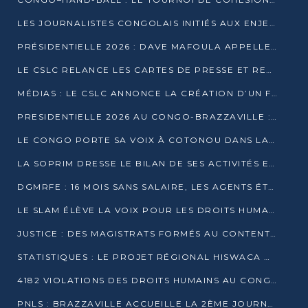
LES JOURNALISTES CONGOLAIS INITIÉS AUX ENJEUX DE L’ÉCONOMIE BLEUE
PRÉSIDENTIELLE 2026 : DAVE MAFOULA APPELLE LES CONGOLAIS À UN « NOUVEAU DÉPART »
LE CSLC RELANCE LES CARTES DE PRESSE ET RECONNAÎT OFFICIELLEMENT LES MÉDIAS EN LIGNE
MÉDIAS : LE CSLC ANNONCE LA CRÉATION D’UN FONDS D’APPUI À LA PRESSE
PRESIDENTIELLE 2026 AU CONGO-BRAZZAVILLE : UN CASTING ÉLARGI
LE CONGO PORTE SA VOIX À COTONOU DANS LA LUTTE CONTRE LA TUBERCULOSE
LA SOPRIM DRESSE LE BILAN DE SES ACTIVITÉS ET FIXE DE NOUVELLES PRIORITÉS
DGMRFE : 16 MOIS SANS SALAIRE, LES AGENTS ÉTOUFFENT DANS LE SILENCE
LE SLAM ÉLÈVE LA VOIX POUR LES DROITS HUMAINS À BRAZZAVILLE
JUSTICE : DES MAGISTRATS FORMÉS AU CONTENTIEUX DE LA PROPRIÉTÉ INTELLECTUELLE
STATISTIQUES : LE PROJET RÉGIONAL HISWACA OFFICIELLEMENT LANCÉ AU CONGO
4182 VIOLATIONS DES DROITS HUMAINS AU CONGO EN 2025 SELON LE CAD
PNLS : BRAZZAVILLE ACCUEILLE LA 2ÈME JOURNÉE SCIENTIFIQUE SUR LE VIH/SIDA