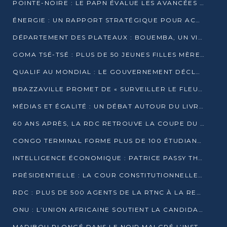
POINTE-NOIRE : LE PAPN ÉVALUE LES AVANCÉES DU MÔLE EST
ÉNERGIE : UN RAPPORT STRATÉGIQUE POUR ACCÉLÉRER LA TRANSITION AU CONGO
DÉPARTEMENT DES PLATEAUX : BOUEMBA, UN VIVIER ÉCONOMIQUE PRÊT À EXPLOSER
GOMA TSÉ-TSÉ : PLUS DE 50 JEUNES FILLES MÈRES SENSIBILISÉES À LA SANTÉ SEXUELLE
QUALIF AU MONDIAL : LE GOUVERNEMENT DÉCLARE LA JOURNÉE DU 1ER AVRIL 2026 CHÔMÉE ET PAYÉE
BRAZZAVILLE PROMET DE « SURVEILLER LE FLEUVE » APRÈS LA QUALIFICATION DE LA RDC AU MONDIAL
MÉDIAS ET ÉGALITÉ : UN DÉBAT AUTOUR DU LIVRE « CES FEMMES QUI REPRENNENT LE POUVOIR SUR LEUR VIE »
60 ANS APRÈS, LA RDC RETROUVE LA COUPE DU MONDE
CONGO TERMINAL FORME PLUS DE 100 ÉTUDIANTS AUX TECHNIQUES D’EMBAUCHE
INTELLIGENCE ÉCONOMIQUE : PATRICE PASSY THÉORISE UNE STRATÉGIE ADAPTÉE AUX CONTEXTES FRAGMENTÉS
PRÉSIDENTIELLE : LA COUR CONSTITUTIONNELLE CONFIRME LA VICTOIRE DE SASSOU NGUESSO AVEC 94,90 % DES SUFFRAGES
RDC : PLUS DE 500 AGENTS DE LA RTNC À LA RETRAITE, UNE PAGE SE TOURNE
ONU : L’UNION AFRICAINE SOUTIENT LA CANDIDATURE DE MACKY SALL
MADIBOU PLONGÉ DANS LE NOIR MALGRÉ L’INSTALLATION D’UN NOUVEAU TRANSFORMATEUR