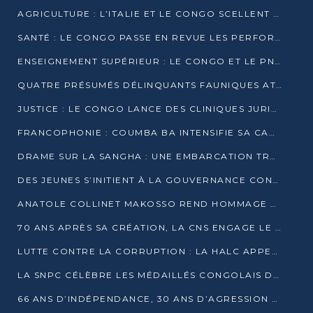
AGRICULTURE : L’ITALIE ET LE CONGO SCELLENT UN PARTENARIAT POUR UNE PRODUCTION LOCALE DURABLE
SANTÉ : LE CONGO PASSE EN REVUE LES PERFORMANCES DE SES HÔPITAUX À MI-PARCOURS
ENSEIGNEMENT SUPÉRIEUR : LE CONGO ET LE PNUD VEULENT RAPPROCHER LA FORMATION UNIVERSITAIRE DES BESOINS DU MARCHÉ DE L’EMPLOI
QUATRE PRÉSUMÉS DÉLINQUANTS FAUNIQUES ATTENDUS DEVANT LA JUSTICE POUR TRAFIC D’IVOIRE
JUSTICE : LE CONGO LANCE DES CLINIQUES JURIDIQUES POUR RAPPROCHER LE DROIT DES CITOYENS
FRANCOPHONIE : COUMBA BA INTENSIFIE SA CAMPAGNE POUR LA SUCCESSION À LA TÊTE DE L’OIF
DRAME SUR LA SANGHA : UNE EMBARCATION TRANSPORTANT DES FIDÈLES DE « NZAMBÉ YA L’HUILE » FAIT NAUFRAGE À OUESSO
DES JEUNES S’INITIENT À LA GOUVERNANCE CONTINENTALE À BRAZZAVILLE
ANATOLE COLLINET MAKOSSO REND HOMMAGE À JEAN-PAUL PIGASSE
70 ANS APRÈS SA CRÉATION, LA CNS ENGAGE LE VIRAGE DE LA DIGITALISATION
LUTTE CONTRE LA CORRUPTION : LA HALC APPELLE À PASSER DES DISCOURS AUX ACTES
LA SNPC CÉLÈBRE LES MÉDAILLÉS CONGOLAIS DES OLYMPIADES PANAFRICAINES DE MATHÉMATIQUES 2026
66 ANS D’INDÉPENDANCE, 30 ANS D’AGRESSION RWANDAISE : 4 PRÉSIDENCES, UN ÉCHEC COLLECTIF