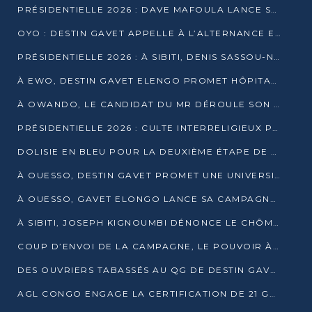
PRÉSIDENTIELLE 2026 : DAVE MAFOULA LANCE SA « VAGUE DU NOUVEAU DÉPART » À IMPFONDO
OYO : DESTIN GAVET APPELLE À L’ALTERNANCE ET À LA RESPONSABILITÉ DE LA JEUNESSE
PRÉSIDENTIELLE 2026 : À SIBITI, DENIS SASSOU-N’GUESSO PARIE SUR LES RESSOURCES DE LA LEKOUMOU
À EWO, DESTIN GAVET ELENGO PROMET HÔPITAL, CHEMIN DE FER ET AUDIT DES FINANCES PUBLIQUES
À OWANDO, LE CANDIDAT DU MR DÉROULE SON PROGRAMME DE “CHANGEMENT”
PRÉSIDENTIELLE 2026 : CULTE INTERRELIGIEUX POUR LA PAIX À OUENZÉ
DOLISIE EN BLEU POUR LA DEUXIÈME ÉTAPE DE CAMPAGNE DE DSN
À OUESSO, DESTIN GAVET PROMET UNE UNIVERSITÉ POUR LA SANGHA
À OUESSO, GAVET ELONGO LANCE SA CAMPAGNE SOUS LE SIGNE DU RENOUVEAU
À SIBITI, JOSEPH KIGNOUMBI DÉNONCE LE CHÔMAGE ET LES DÉFAILLANCES DE L’ÉTAT
COUP D’ENVOI DE LA CAMPAGNE, LE POUVOIR À POINTE-NOIRE, L’OPPOSITION À OUESSO ET SIBITI
DES OUVRIERS TABASSÉS AU QG DE DESTIN GAVET À 24 HEURES DE L’OUVERTURE DE LA CAMPAGNE
AGL CONGO ENGAGE LA CERTIFICATION DE 21 GRUTIERS AUX NORMES INTERNATIONALES