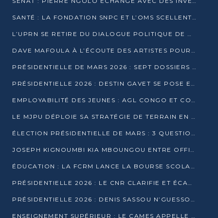
SÉNAT : PIERRE NGOLO ÉCHANGE AVEC DES INVESTISSEURS DU NUMÉRIQUE
SANTÉ : LA FONDATION SNPC ET L’OMS SCELLENT UN PARTENARIAT STRATÉGIQUE DE TROIS ANS
L’UPRN SE RETIRE DU DIALOGUE POLITIQUE DE DJAMBALA : TENSIONS DANS LE PRÉ-ÉLECTORAL CONGOLAIS
DAVE MAFOULA À L’ÉCOUTE DES ARTISTES POUR REDÉFINIR SA POLITIQUE CULTURELLE
PRÉSIDENTIELLE DE MARS 2026 : SEPT DOSSIERS DE CANDIDATURE ENREGISTRÉS À LA CLÔTURE DES DÉPÔTS
PRÉSIDENTIELLE 2026 : DESTIN GAVET SE POSE EN CANDIDAT DU « RAS-LE-BOL »
EMPLOYABILITÉ DES JEUNES : AGL CONGO ET CONGO TERMINAL S’ALLIENT À UCAC-ICAM
LE MJPU DÉPLOIE SA STRATÉGIE DE TERRAIN EN FAVEUR DE DSN
ÉLECTION PRÉSIDENTIELLE DE MARS : 3 QUESTIONS À UN EXPERT CONGOLAIS DE LA CYBERSÉCURITÉ
JOSEPH KIGNOUMBI KIA MBOUNGOU ENTRE OFFICIELLEMENT EN COURSE POUR LA PRÉSIDENTIELLE
ÉDUCATION : LA FCRM LANCE LA BOURSE SCOLAIRE FRANCINE-NTOUMI POUR PROMOUVOIR LES FILIÈRES SCIENTIFIQUES
PRÉSIDENTIELLE 2026 : LE CNR CLARIFIE ET ÉCARTE LA CANDIDATURE DU PASTEUR NTUMI
PRÉSIDENTIELLE 2026 : DENIS SASSOU N’GUESSO ANNONCE OFFICIELLEMENT SA CANDIDATURE
ENSEIGNEMENT SUPÉRIEUR : LE CAMES APPELLE À UNE UNIVERSITÉ AFRICAINE AXÉE SUR L’EMPLOYABILITÉ