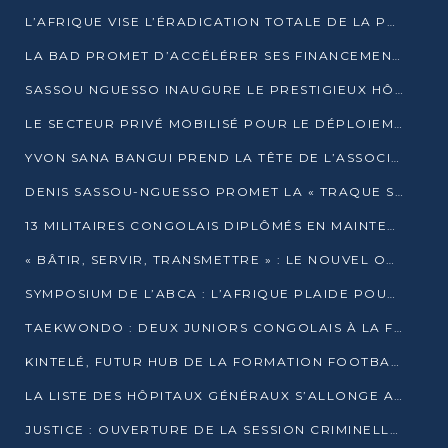
L’AFRIQUE VISE L’ÉRADICATION TOTALE DE LA POLIOMYÉLITE D’ICI 2026
LA BAD PROMET D’ACCÉLÉRER SES FINANCEMENTS AVEC LE MINISTÈRE DE L’ASSAINISSEMENT
SASSOU NGUESSO INAUGURE LE PRESTIGIEUX HÔTEL KEMPINSKI BRAZZAVILLE
LE SECTEUR PRIVÉ MOBILISÉ POUR LE DÉPLOIEMENT DE 19 MINI-CENTRALES SOLAIRES
YVON SANA BANGUI PREND LA TÊTE DE L’ASSOCIATION DES BANQUES CENTRALES AFRICAINES
DENIS SASSOU-NGUESSO PROMET LA « TRAQUE SANS RELÂCHE » DU GRAND BANDITISME
13 MILITAIRES CONGOLAIS DIPLÔMÉS EN MAINTENANCE INDUSTRIELLE APRÈS TROIS ANS DE FORMATION À L’UNIVERSITÉ MARIEN-NGOUABI
« BÂTIR, SERVIR, TRANSMETTRE » : LE NOUVEL OUVRAGE QUI INTERPELLE LES COLLECTIVITÉS
SYMPOSIUM DE L’ABCA : L’AFRIQUE PLAIDE POUR UN FINANCEMENT CLIMATIQUE ÉQUITABLE
TAEKWONDO : DEUX JUNIORS CONGOLAIS À LA FINALE D’OPEN SYRIES 2025 À ABIDJAN
KINTELÉ, FUTUR HUB DE LA FORMATION FOOTBALLISTIQUE AFRICAINE ?
LA LISTE DES HÔPITAUX GÉNÉRAUX S’ALLONGE AU CONGO
JUSTICE : OUVERTURE DE LA SESSION CRIMINELLE À BRAZZAVILLE AVEC 52 DOSSIERS AU RÔLE