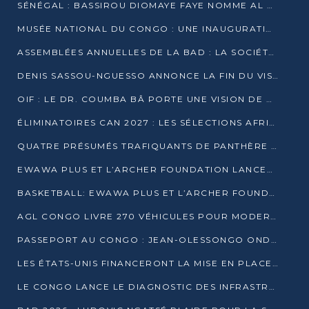
SÉNÉGAL : BASSIROU DIOMAYE FAYE NOMME AL AMINOU LÔ PREMIER MINISTRE
MUSÉE NATIONAL DU CONGO : UNE INAUGURATION PORTEUSE D’ESPOIR POUR LA CULTURE
ASSEMBLÉES ANNUELLES DE LA BAD : LA SOCIÉTÉ CIVILE CONGOLAISE À LA RECHERCHE DE PARTENAIRES POUR SES PROJETS
DENIS SASSOU-NGUESSO ANNONCE LA FIN DU VISA POUR LES AFRICAINS EN 2027
OIF : LE DR. COUMBA BÂ PORTE UNE VISION DE DIALOGUE, DE STABILITÉ ET DE RÉFORME À LA TÊTE
ÉLIMINATOIRES CAN 2027 : LES SÉLECTIONS AFRICAINES CONNAISSENT LEURS ADVERSAIRES
QUATRE PRÉSUMÉS TRAFIQUANTS DE PANTHÈRE ARRÊTÉS À EWO
EWAWA PLUS ET L’ARCHER FOUNDATION LANCENT UN CAMP DE BASKET POUR LES JEUNES À BRAZZAVILLE
BASKETBALL: EWAWA PLUS ET L’ARCHER FOUNDATION LANCENT UN CAMP POUR LES JEUNES
AGL CONGO LIVRE 270 VÉHICULES POUR MODERNISER LE TRANSPORT URBAIN
PASSEPORT AU CONGO : JEAN-OLESSONGO ONDAYE VEUT METTRE FIN AUX LENTEURS ADMINISTRATIVES
LES ÉTATS-UNIS FINANCERONT LA MISE EN PLACE DE JUSQU’À 50 CLINIQUES DE LUTTE CONTRE L’EBOLA
LE CONGO LANCE LE DIAGNOSTIC DES INFRASTRUCTURES SPORTIVES DU COMPLEXE DE KINTÉLÉ