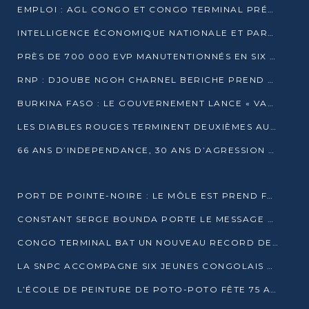
EMPLOI : AGL CONGO ET CONGO TERMINAL PRÉSÉLECTIONNENT PLUS DE 70 JEUNES À POINTE-NOIRE
INTELLIGENCE ÉCONOMIQUE NATIONALE ET PARTENARIATS INTERNATIONAUX : VERS UNE DOCTRINE SOUVERAINE DE SÉCURITÉ ÉCONOMIQUE
PRÈS DE 700 000 EVP MANUTENTIONNÉS EN SIX MOIS PAR CONGO TERMINAL
RNP : DJOUBE NGOH CHARNEL BERICHE PREND LES RÊNES DU PARTI
BURKINA FASO : LE GOUVERNEMENT LANCE « VACANCES UTILES 2026 » POUR FORMER LES ÉLÈVES À 15 MÉTIERS
LES DIABLES ROUGES TERMINENT DEUXIÈMES AU CHAMPIONNAT D’AFRIQUE ZONE 3
66 ANS D’INDEPENDANCE, 30 ANS D’AGRESSION RWAN DAISE : 4 PRESIDENCES, UN ECHEC COLLECTIF
PORT DE POINTE-NOIRE : LE MÔLE EST PREND FORME ET VISE LES GÉANTS DES MERS
CONSTANT SERGE BOUNDA PORTE LE MESSAGE DE COMPASSION DE DENIS SASSOU NGUESSO EN IRAN
CONGO TERMINAL BAT UN NOUVEAU RECORD DE PRODUCTIVITÉ AU PORT DE POINTE-NOIRE
LA SNPC ACCOMPAGNE SIX JEUNES CONGOLAIS AUX OLYMPIADES PANAFRICAINES DE MATHÉMATIQUES
L’ÉCOLE DE PEINTURE DE POTO-POTO FÊTE 75 ANS AU SERVICE DE L’ART CONGOLAIS