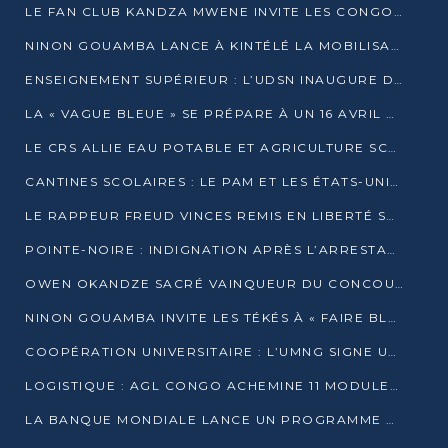
LE FAN CLUB KANDZA MWENE INVITE LES CONGOLAIS À UNE FORTE AFFLUENCE AU STADE DE KINTÉLÉ
NINON GOUAMBA LANCE À KINTÉLÉ LA MOBILISATION POUR L’INVESTITURE DR DSN
ENSEIGNEMENT SUPÉRIEUR : L’UDSN INAUGURE DES LABORATOIRES POUR BOOSTER LA FORMATION PRATIQUE
LA « VAGUE BLEUE » SE PRÉPARE À UN 16 AVRIL HISTORIQUE
LE CRS ALLIE EAU POTABLE ET AGRICULTURE SCOLAIRE AU CŒUR DE LA TRANSFORMATION DES ÉCOLES RURALES
CANTINES SCOLAIRES : LE PAM ET LES ÉTATS-UNIS AU CONTACT DES ÉCOLIERS DE KINKALA
LE RAPPEUR FREUD VINCES REMIS EN LIBERTÉ SOUS PRESSION MÉDIATIQUE
POINTE-NOIRE : INDIGNATION APRÈS L’ARRESTATION DU RAPPEUR FREUD VINCES
OWEN OKANDZE SACRÉ VAINQUEUR DU CONCOURS SLAM POUR LA VIE
NINON GOUAMBA INVITE LES TÉKÉS À « FAIRE BLOC » POUR PESER DANS LE DÉBAT NATIONAL
COOPÉRATION UNIVERSITAIRE : L’UMNG SIGNE UN ACCORD STRATÉGIQUE AVEC L’UNIVERSITÉ HAINAN EN CHINE
LOGISTIQUE : AGL CONGO ACHEMINE 11 MODULES GÉANTS JUSQU’À BRAZZAVILLE
LA BANQUE MONDIALE LANCE UN PROGRAMME DE 394 MILLIONS DE DOLLARS POUR LE BASSIN DU CONGO