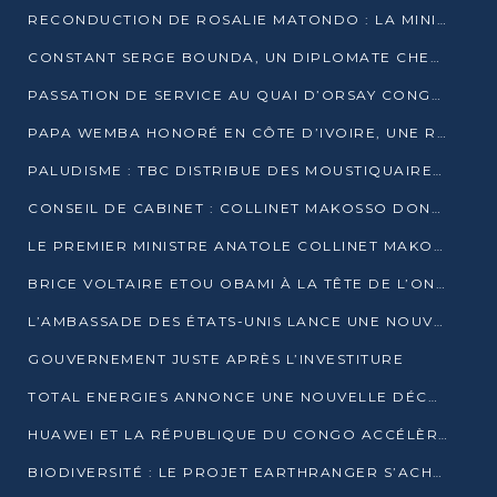
RECONDUCTION DE ROSALIE MATONDO : LA MINISTRE PROMET D’ACCÉLÉRER LE TRAITEMENT DES DOSSIERS ET DE RELEVER DE NOUVEAUX DÉFIS
CONSTANT SERGE BOUNDA, UN DIPLOMATE CHEVRONNÉ AUX COMMANDES DES AFFAIRES ÉTRANGÈRES
PASSATION DE SERVICE AU QUAI D’ORSAY CONGOLAIS : GAKOSSO PASSE LE FLAMBEAU À BOUNDA
PAPA WEMBA HONORÉ EN CÔTE D’IVOIRE, UNE RUE PORTE DÉSORMAIS SON NOM
PALUDISME : TBC DISTRIBUE DES MOUSTIQUAIRES DANS DEUX CSI DE BRAZZAVILLE
CONSEIL DE CABINET : COLLINET MAKOSSO DONNE SES DERNIÈRES ORIENTATIONS
LE PREMIER MINISTRE ANATOLE COLLINET MAKOSSO DÉMISSIONNE AVEC SON GOUVERNEMENT
BRICE VOLTAIRE ETOU OBAMI À LA TÊTE DE L’ONEC-C POUR TROIS ANS
L’AMBASSADE DES ÉTATS-UNIS LANCE UNE NOUVELLE COHORTE DU PROGRAMME ACCESS MICRO-SCHOLARSHIP
GOUVERNEMENT JUSTE APRÈS L’INVESTITURE
TOTAL ENERGIES ANNONCE UNE NOUVELLE DÉCOUVERTE D’HYDROCARBURES SUR LE PERMIS MOHO AU LARGE DU CONGO
HUAWEI ET LA RÉPUBLIQUE DU CONGO ACCÉLÈRENT LEUR PARTENARIAT
BIODIVERSITÉ : LE PROJET EARTHRANGER S’ACHÈVE, MAIS LES DÉFIS DEMEURENT