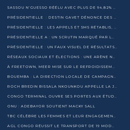
SASSOU N’GUESSO RÉÉLU AVEC PLUS DE 94,82% DES VOIX
PRÉSIDENTIELLE : DESTIN GAVET DÉNONCE DES IRRÉGULARITÉS ET REVENDIQUE LA VICTOIRE
PRÉSIDENTIELLE : LES APPELS ET SMS RÉTABLIS, INTERNET RESTE BLOQUÉ
PRÉSIDENTIELLE A : UN SCRUTIN MARQUÉ PAR LA COUPURE D’INTERNET ET UNE AFFLUENCE TIMIDE À BRAZZAVILLE
PRÉSIDENTIELLE : UN FAUX VISUEL DE RÉSULTATS CIRCULE
RÉSEAUX SOCIAUX ET ÉLECTIONS : UNE ARÈNE NUMÉRIQUE EN PLEINE MUTATION AU CONGO
À FREETOWN, MEER MISE SUR LE REFROIDISSEMENT PASSIF FACE À LA CHALEUR EXTRÊME
BOUEMBA : LA DIRECTION LOCALE DE CAMPAGNE DE DENIS SASSOU N’GUESSO MULTIPLIE LES ACTIVITÉS DE MOBILISATION
ROCH BREDIN BISSALA NKOUNKOU APPELLE LA JEUNESSE DE GOMA TSÉ-TSÉ À UN VOTE MASSIF POUR DENIS SASSOU NGUESSO
CONGO TERMINAL OUVRE SES PORTES AUX ÉTUDIANTS EN TRANSPORT ET LOGISTIQUE
ONU : ADEBAYOR SOUTIENT MACKY SALL
TBC CÉLÈBRE LES FEMMES ET LEUR ENGAGEMENT À L’OCCASION DU 8 MARS
AGL CONGO RÉUSSIT LE TRANSPORT DE 19 MODULES HORS GABARIT ENTRE POINTE-NOIRE ET BRAZZAVILLE