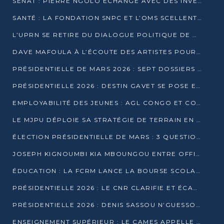
SÉNAT : PIERRE NGOLO ÉCHANGE AVEC DES INVESTISSEURS DU NUMÉRIQUE
SANTÉ : LA FONDATION SNPC ET L’OMS SCELLENT UN PARTENARIAT STRATÉGIQUE DE TROIS ANS
L’UPRN SE RETIRE DU DIALOGUE POLITIQUE DE DJAMBALA : TENSIONS DANS LE PRÉ-ÉLECTORAL CONGOLAIS
DAVE MAFOULA À L’ÉCOUTE DES ARTISTES POUR REDÉFINIR SA POLITIQUE CULTURELLE
PRÉSIDENTIELLE DE MARS 2026 : SEPT DOSSIERS DE CANDIDATURE ENREGISTRÉS À LA CLÔTURE DES DÉPÔTS
PRÉSIDENTIELLE 2026 : DESTIN GAVET SE POSE EN CANDIDAT DU « RAS-LE-BOL »
EMPLOYABILITÉ DES JEUNES : AGL CONGO ET CONGO TERMINAL S’ALLIENT À UCAC-ICAM
LE MJPU DÉPLOIE SA STRATÉGIE DE TERRAIN EN FAVEUR DE DSN
ÉLECTION PRÉSIDENTIELLE DE MARS : 3 QUESTIONS À UN EXPERT CONGOLAIS DE LA CYBERSÉCURITÉ
JOSEPH KIGNOUMBI KIA MBOUNGOU ENTRE OFFICIELLEMENT EN COURSE POUR LA PRÉSIDENTIELLE
ÉDUCATION : LA FCRM LANCE LA BOURSE SCOLAIRE FRANCINE-NTOUMI POUR PROMOUVOIR LES FILIÈRES SCIENTIFIQUES
PRÉSIDENTIELLE 2026 : LE CNR CLARIFIE ET ÉCARTE LA CANDIDATURE DU PASTEUR NTUMI
PRÉSIDENTIELLE 2026 : DENIS SASSOU N’GUESSO ANNONCE OFFICIELLEMENT SA CANDIDATURE
ENSEIGNEMENT SUPÉRIEUR : LE CAMES APPELLE À UNE UNIVERSITÉ AFRICAINE AXÉE SUR L’EMPLOYABILITÉ