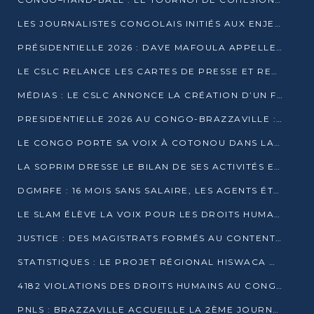
LES JOURNALISTES CONGOLAIS INITIÉS AUX ENJEUX DE L’ÉCONOMIE BLEUE
PRÉSIDENTIELLE 2026 : DAVE MAFOULA APPELLE LES CONGOLAIS À UN « NOUVEAU DÉPART »
LE CSLC RELANCE LES CARTES DE PRESSE ET RECONNAÎT OFFICIELLEMENT LES MÉDIAS EN LIGNE
MÉDIAS : LE CSLC ANNONCE LA CRÉATION D’UN FONDS D’APPUI À LA PRESSE
PRESIDENTIELLE 2026 AU CONGO-BRAZZAVILLE : UN CASTING ÉLARGI
LE CONGO PORTE SA VOIX À COTONOU DANS LA LUTTE CONTRE LA TUBERCULOSE
LA SOPRIM DRESSE LE BILAN DE SES ACTIVITÉS ET FIXE DE NOUVELLES PRIORITÉS
DGMRFE : 16 MOIS SANS SALAIRE, LES AGENTS ÉTOUFFENT DANS LE SILENCE
LE SLAM ÉLÈVE LA VOIX POUR LES DROITS HUMAINS À BRAZZAVILLE
JUSTICE : DES MAGISTRATS FORMÉS AU CONTENTIEUX DE LA PROPRIÉTÉ INTELLECTUELLE
STATISTIQUES : LE PROJET RÉGIONAL HISWACA OFFICIELLEMENT LANCÉ AU CONGO
4182 VIOLATIONS DES DROITS HUMAINS AU CONGO EN 2025 SELON LE CAD
PNLS : BRAZZAVILLE ACCUEILLE LA 2ÈME JOURNÉE SCIENTIFIQUE SUR LE VIH/SIDA