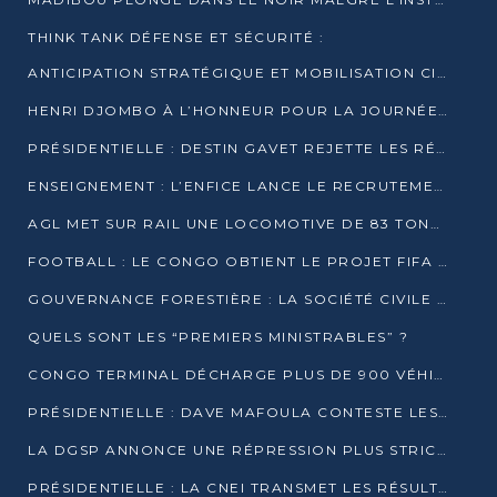
THINK TANK DÉFENSE ET SÉCURITÉ :
ANTICIPATION STRATÉGIQUE ET MOBILISATION CITOYENNE POUR NOTRE SOUVERAINETÉ NATIONALE
HENRI DJOMBO À L’HONNEUR POUR LA JOURNÉE MONDIALE DU THÉÂTRE
PRÉSIDENTIELLE : DESTIN GAVET REJETTE LES RÉSULTATS ET APPELLE À UN DIALOGUE NATIONAL
ENSEIGNEMENT : L’ENFICE LANCE LE RECRUTEMENT DE SA PREMIÈRE PROMOTION DE PROFESSEURS DES ÉCOLES
AGL MET SUR RAIL UNE LOCOMOTIVE DE 83 TONNES À POINTE-NOIRE
FOOTBALL : LE CONGO OBTIENT LE PROJET FIFA ARENA POUR SES 15 DÉPARTEMENTS
GOUVERNANCE FORESTIÈRE : LA SOCIÉTÉ CIVILE CONGOLAISE AFFICHE SES PRIORITÉS POUR 2026
QUELS SONT LES “PREMIERS MINISTRABLES” ?
CONGO TERMINAL DÉCHARGE PLUS DE 900 VÉHICULES EN QUELQUES HEURES
PRÉSIDENTIELLE : DAVE MAFOULA CONTESTE LES RÉSULTATS PROVISOIRES
LA DGSP ANNONCE UNE RÉPRESSION PLUS STRICTE CONTRE LES MOTO-TAXIS
PRÉSIDENTIELLE : LA CNEI TRANSMET LES RÉSULTATS PROVISOIRES À LA COUR CONSTITUTIONNELLE