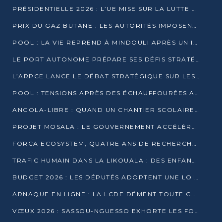
PRÉSIDENTIELLE 2026 : L’UE MISE SUR LA LUTTE CONTRE LA DÉSINFORMATION
PRIX DU GAZ BUTANE : LES AUTORITÉS IMPOSENT LE RESPECT DES PRIX RÉGLEMENTÉS
POOL : LA VIE REPREND À MINDOULI APRÈS UN INCIDENT ARMÉ SUR LA RN1
LE PORT AUTONOME PRÉPARE SES DÉFIS STRATÉGIQUES DE 2026
L’ARPCE LANCE LE DÉBAT STRATÉGIQUE SUR LES DONNÉES, L’IA ET LA FINANCE NUMÉRIQUE AU CONGO
POOL : TENSIONS APRÈS DES ÉCHAUFFOURÉES ARMÉES ENTRE DGSP ET EX-MILICIENS NINJA
ANGOLA-LIBRE : QUAND UN CHANTIER SCOLAIRE DEVIENT LE MIROIR D’UN CONGO EN MOUVEMENT
PROJET MOSALA : LE GOUVERNEMENT ACCÉLÈRE L’INSERTION DES JEUNES EN 2026
FORCA ECOSYSTEM, QUATRE ANS DE RECHERCHE DE TERRAIN AVANT UN LANCEMENT OFFICIEL EN 2026
TRAFIC HUMAIN DANS LA LIKOUALA : DES ENFANTS AUTOCHTONES RÉDUITS AU TRAVAIL FORCÉ
BUDGET 2026 : LES DÉPUTÉS ADOPTENT UNE LOI DES FINANCES DE PLUS DE 2500 MILLIARDS FCFA
ARNAQUE EN LIGNE : LA LCDE DÉMENT TOUTE CAMPAGNE DE RECRUTEMENT
VŒUX 2026 : SASSOU-NGUESSO EXHORTE LES FORCES VIVES À RENFORCER L’UNITÉ