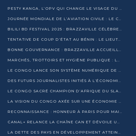
PESTY KANGA, L’OPV QUI CHANGE LE VISAGE DU REPORTAGE AU CONGO
JOURNÉE MONDIALE DE L’AVIATION CIVILE : LE CONGO MISE SUR L’INNOVATION ET LA SÉCURITÉ
BILILI BD FESTIVAL 2025 : BRAZZAVILLE CÉLÈBRE DIX ANS DE CRÉATION GRAPHIQUE AFRICAINE
TENTATIVE DE COUP D’ÉTAT AU BÉNIN : LE LIEUTENANT-COLONEL TIGRI S’AUTOPROCLAME CHEF D’UN COMITÉ MILITAIRE
BONNE GOUVERNANCE : BRAZZAVILLE ACCUEILLE LES PREMIÈRES JOURNÉES CONGOLAISES DE L’ÉVALUATION
MARCHÉS, TROTTOIRS ET HYGIÈNE PUBLIQUE : LE GOUVERNEMENT DURCIT LE TON
LE CONGO LANCE SON SYSTÈME NUMÉRIQUE DE VÉRIFICATION DU BOIS
DES FUTURS JOURNALISTES INITIÉS À L’ÉCONOMIE BLEUE DURABLE
LE CONGO SACRÉ CHAMPION D’AFRIQUE DU SLAM 2025
LA VISION DU CONGO AXÉE SUR UNE ÉCONOMIE BAS CARBONE AU RENDEZ-VOUS DE MONACO 2025
RECONNAISSANCE : HONNEUR À PARIS POUR MAIXENT RAOUL OMINGA
CANAL+ RELANCE LA CHAÎNE CAN ET DÉVOILE UNE OFFRE EXCEPTIONNELLE POUR DÉCEMBRE
LA DETTE DES PAYS EN DÉVELOPPEMENT ATTEINT UN SOMMET HISTORIQUE ENTRE 2022 ET 2024