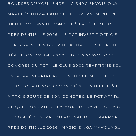
BOURSES D’EXCELLENCE : LA SNPC ENVOIE QUATRE NOUVEAUX TALENTS CONGOLAIS SE FORMER À BAKOU
MARCHÉS DOMANIAUX : LE GOUVERNEMENT ENGAGE LA STRUCTURATION DES TAXES D’ASSAINISSEMENT
PIERRE MOUSSA RECONDUIT À LA TÊTE DU PCT JUSQU’EN 2031
PRÉSIDENTIELLE 2026 : LE PCT INVESTIT OFFICIELLEMENT DENIS SASSOU NGUESSO
DENIS SASSOU-N’GUESSO EXHORTE LES CONGOLAIS À L’UNITÉ ET AU FAIR-PLAY DÉMOCRATIQUE EN 2026
RÉVEILLON D’ARMES 2025 : DENIS SASSOU-N’GUESSO GARANTIT DES ÉLECTIONS 2026 PAISIBLES ET SÉCURISÉES
CONGRÈS DU PCT : LE CLUB 2002 RÉAFFIRME SON SOUTIEN À DENIS SASSOU-N’GUESSO POUR 2026
ENTREPRENEURIAT AU CONGO : UN MILLION D’EUROS POUR FINANCER LES STARTUPS DÈS 2026
LE PCT OUVRE SON 6ᵉ CONGRÈS ET APPELLE À LA CANDIDATURE DE DENIS SASSOU NGUESSO
À TROIS JOURS DE SON CONGRÈS, LE PCT AFFIRME AVOIR ATTEINT TOUS SES OBJECTIFS
CE QUE L’ON SAIT DE LA MORT DE RAVIET CELVIC N’TSIANTSIE
LE COMITÉ CENTRAL DU PCT VALIDE LE RAPPORT DU CONGRÈS ET SOUTIENT DENIS SASSOU N’GUESSO
PRÉSIDENTIELLE 2026 : MABIO ZINGA MAVOUNGOU DÉCLARE SA CANDIDATURE ET CHARGE LE BILAN DU PCT