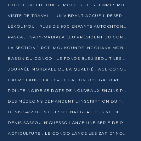
L’OFC CUVETTE-OUEST MOBILISE LES FEMMES POUR ACCUEILLIR LE PRÉSIDENT DE LA RÉPUBLIQUE
VISITE DE TRAVAIL : UN VIBRANT ACCUEIL RÉSERVÉ À DENIS SASSOU-N’GUESSO PAR L’ASSOCIATION « LES AMIS DE WOMO »
LÉKOUMOU : PLUS DE 900 ENFANTS AUTOCHTONES REÇOIVENT DES KITS SCOLAIRES GRÂCE À L’ESPACE OPOKO
PASCAL TSATY-MABIALA ÉLU PRÉSIDENT DU CONSEIL NATIONAL DE L’UPADS
LA SECTION 1-PCT MOUKOUNDZI NGOUAKA MOBILISE 100 000 FCFA POUR LE 6ᵉ CONGRÈS DU PARTI
BASSIN DU CONGO : LE FONDS BLEU SÉDUIT LES BAILLEURS À BELÉM
JOURNÉE MONDIALE DE LA QUALITÉ : AGL CONGO FORME ET SENSIBILISE LES JEUNES TALENTS
L’ACPE LANCE LA CERTIFICATION OBLIGATOIRE DES CONTRATS DE TRAVAIL DES TRANSPORTEURS
POINTE-NOIRE SE DOTE DE NOUVEAUX ENGINS POUR L’ASSAINISSEMENT ET L’ENTRETIEN ROUTIER
DES MÉDECINS DEMANDENT L’INSCRIPTION DU TRAITEMENT DU PIED-BOT DANS LES CURSUS UNIVERSITAIRES
DÉNIS SASSOU N’GUESSO INAUGURE L’USINE DE VALORISATION DU GAZ ASSOCIÉ
DENIS SASSOU-N’GUESSO LANCE UNE SÉRIE DE PROJETS DANS LE KOUILOU
AGRICULTURE : LE CONGO LANCE LES ZAP D’INONI ET YONO