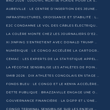
BAD 2026 : LUDOVIC NGATSÉ PLAIDE POUR LA SOUVERAINETÉ FINANCIÈRE AFRICAINE
AUBEVILLE : LE CENTRE D’INSERTION DES JEUNES PRÊT À OUVRIR SES PORTES
INFRASTRUCTURES, CROISSANCE ET STABILITÉ : LA GUINÉE AFFÛTE SES AMBITIONS
E2C CONDAMNE LE VOL DES CÂBLES ÉLECTRIQUES APRÈS UNE VIDÉO VIRALE
LA COLÈRE MONTE CHEZ LES JOURNALIERS D’E2C QUI DÉNONCENT 20 ANS DE PRÉCARITÉ
XI JINPING S’ENTRETIENT AVEC DONALD TRUMP À BEIJING
NUMÉRIQUE : LE CONGO ACCÉLÈRE LA CARTOGRAPHIE DE SES INFRASTRUCTURES DIGITALES
CEMAC : LES EXPERTS DE LA STATISTIQUE APPELLENT À RENFORCER LA SÉCURISATION DES DONNÉES
LA FÉCOTAE SENSIBILISE LES ATHLÈTES DE POINTE-NOIRE À L’HYGIÈNE ALIMENTA
SMIB 2026 : DIX ATHLÈTES CONGOLAIS EN STAGE AU KENYA
FONDS BLEU : LE CONGO ET LE KENYA ACCÉLÈRENT LA MOBILISATION DES FINANCEMENTS
DETTE PUBLIQUE : BRAZZAVILLE ENGAGE UNE OPÉRATION DE RACHAT DE 575 MILLIONS DE DOLLARS
GOUVERNANCE FINANCIÈRE : LA DGPP ET L’ONEC-C VERS UN PARTENARIAT POUR ASSAINIR LES ENTREPRISES PUBLIQUES
CONGO TERMINAL SENSIBILISE SUR LES ENJEUX DE LA SANTÉ MENTALE EN