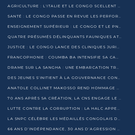
AGRICULTURE : L’ITALIE ET LE CONGO SCELLENT UN PARTENARIAT POUR UNE PRODUCTION LOCALE DURABLE
SANTÉ : LE CONGO PASSE EN REVUE LES PERFORMANCES DE SES HÔPITAUX À MI-PARCOURS
ENSEIGNEMENT SUPÉRIEUR : LE CONGO ET LE PNUD VEULENT RAPPROCHER LA FORMATION UNIVERSITAIRE DES BESOINS DU MARCHÉ DE L’EMPLOI
QUATRE PRÉSUMÉS DÉLINQUANTS FAUNIQUES ATTENDUS DEVANT LA JUSTICE POUR TRAFIC D’IVOIRE
JUSTICE : LE CONGO LANCE DES CLINIQUES JURIDIQUES POUR RAPPROCHER LE DROIT DES CITOYENS
FRANCOPHONIE : COUMBA BA INTENSIFIE SA CAMPAGNE POUR LA SUCCESSION À LA TÊTE DE L’OIF
DRAME SUR LA SANGHA : UNE EMBARCATION TRANSPORTANT DES FIDÈLES DE « NZAMBÉ YA L’HUILE » FAIT NAUFRAGE À OUESSO
DES JEUNES S’INITIENT À LA GOUVERNANCE CONTINENTALE À BRAZZAVILLE
ANATOLE COLLINET MAKOSSO REND HOMMAGE À JEAN-PAUL PIGASSE
70 ANS APRÈS SA CRÉATION, LA CNS ENGAGE LE VIRAGE DE LA DIGITALISATION
LUTTE CONTRE LA CORRUPTION : LA HALC APPELLE À PASSER DES DISCOURS AUX ACTES
LA SNPC CÉLÈBRE LES MÉDAILLÉS CONGOLAIS DES OLYMPIADES PANAFRICAINES DE MATHÉMATIQUES 2026
66 ANS D’INDÉPENDANCE, 30 ANS D’AGRESSION RWANDAISE : 4 PRÉSIDENCES, UN ÉCHEC COLLECTIF