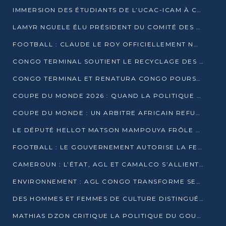
IMMERSION DES ÉTUDIANTS DE L’UCAC-ICAM À CONGO TERMINAL
LAMYR NGUELE ÉLU PRÉSIDENT DU COMITÉ DES MEMBRES D’HONNEUR DU PCT
FOOTBALL : CLAUDE LE ROY OFFICIELLEMENT NOMMÉ SÉLECTIONNEUR DU CONGO
CONGO TERMINAL SOUTIENT LE RECYCLAGE DES DÉCHETS PLASTIQUES À POINTE-NOIRE
CONGO TERMINAL ET RENATURA CONGO POURSUIVENT LEUR COMBAT POUR LA BIODIVERSITÉ
COUPE DU MONDE 2026 : QUAND LA POLITIQUE MENACE L’UNIVERSALITÉ DU FOOTBALL
COUPE DU MONDE : UN ARBITRE AFRICAIN REFUSÉ À L’ENTRÉE DES ÉTATS-UNIS
LE DÉPUTÉ HELLOT MATSON MAMPOUYA FRÔLE LA MORT LORS D’UNE EMBUSCADE DZNS LE POOL
FOOTBALL : LE GOUVERNEMENT AUTORISE LA FECOFOOT À OCCUPER LES COMPLEXES SPORTIFS
CAMEROUN : L’ÉTAT, AGL ET CAMALCO S’ALLIENT POUR UN MÉGA-PROJET FERROVIAIRE
ENVIRONNEMENT : AGL CONGO TRANSFORME SES DÉCHETS EN OUTILS DE FORMATION
DES HOMMES ET FEMMES DE CULTURE DISTINGUÉS POUR LEUR ENGAGEMENT PAR BANTOU CULTURE
MATHIAS DZON CRITIQUE LA POLITIQUE DU GOUVERNEMENT ET ALERTE SUR LA DETTE DU CONGO