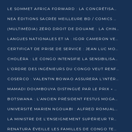
LE SOMMET AFRICA FORWARD : LA CONCRÉTISATION DE PARTENARIATS ÉQUILIBRÉS ET TOURNÉS VERS L’AVENIR ENTRE LE CONTINENT AFRICAIN ET LA FRANCE
NEA ÉDITIONS SACRÉE MEILLEURE BD / COMICS D’AFRIQUE AU KENYA
(MULTIMÉDIA) ZÉRO DROIT DE DOUANE : LA CHINE ET L’AFRIQUE VERS UNE PROXIMITÉ SANS PRÉCÉDENT (PAPIER GÉNÉRAL)
LANGUES NATIONALES ET IA : IGOR CAMERON VEUT ARRIMER LA STRATÉGIE IA À LA LOI SUR LA RECHERCHE
CERTIFICAT DE PRISE DE SERVICE : JEAN LUC MOUTHOU DÉMENT UNE « FAKE NEWS »
CHOLÉRA : LE CONGO INTENSIFIE LA SENSIBILISATION AU MARCHÉ DE TALANGAÏ
L’ORDRE DES INGÉNIEURS DU CONGO VEUT RENFORCER L’ÉTHIQUE ET LA CRÉDIBILITÉ DE LA PROFESSION
COSERCO : VALENTIN BOWAO ASSURERA L’INTÉRIM À LA TÊTE DU BUREAU EXÉCUTIF NATIONAL
MAMADI DOUMBOUYA DISTINGUÉ PAR LE PRIX « SUPER GRAND BÂTISSEUR BABACAR N’DIAYE »
BOTSWANA : L’ANCIEN PRÉSIDENT FESTUS MOGAE EST MORT À 86 ANS
UNIVERSITÉ MARIEN NGOUABI : ALFRED ROMUALD NGUYA POATY SOUTIENT UNE THÈSE SUR LE PARADOXE DE LA CROISSANCE EN ZONE CEMAC
LA MINISTRE DE L’ENSEIGNEMENT SUPÉRIEUR TRACE SA FEUILLE DE ROUTE
RENATURA ÉVEILLE LES FAMILLES DE CONGO TERMINAL À LA PROTECTION DE L’ENVIRONNEMENT