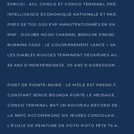
EMPLOI : AGL CONGO ET CONGO TERMINAL PRÉSÉLECTIONNENT PLUS DE 70 JEUNES À POINTE-NOIRE
INTELLIGENCE ÉCONOMIQUE NATIONALE ET PARTENARIATS INTERNATIONAUX : VERS UNE DOCTRINE SOUVERAINE DE SÉCURITÉ ÉCONOMIQUE
PRÈS DE 700 000 EVP MANUTENTIONNÉS EN SIX MOIS PAR CONGO TERMINAL
RNP : DJOUBE NGOH CHARNEL BERICHE PREND LES RÊNES DU PARTI
BURKINA FASO : LE GOUVERNEMENT LANCE « VACANCES UTILES 2026 » POUR FORMER LES ÉLÈVES À 15 MÉTIERS
LES DIABLES ROUGES TERMINENT DEUXIÈMES AU CHAMPIONNAT D’AFRIQUE ZONE 3
66 ANS D’INDEPENDANCE, 30 ANS D’AGRESSION RWAN DAISE : 4 PRESIDENCES, UN ECHEC COLLECTIF
PORT DE POINTE-NOIRE : LE MÔLE EST PREND FORME ET VISE LES GÉANTS DES MERS
CONSTANT SERGE BOUNDA PORTE LE MESSAGE DE COMPASSION DE DENIS SASSOU NGUESSO EN IRAN
CONGO TERMINAL BAT UN NOUVEAU RECORD DE PRODUCTIVITÉ AU PORT DE POINTE-NOIRE
LA SNPC ACCOMPAGNE SIX JEUNES CONGOLAIS AUX OLYMPIADES PANAFRICAINES DE MATHÉMATIQUES
L’ÉCOLE DE PEINTURE DE POTO-POTO FÊTE 75 ANS AU SERVICE DE L’ART CONGOLAIS