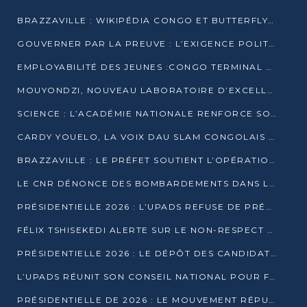
BRAZZAVILLE : WIKIPÉDIA CONGO ET BUTTERFLY SCELLENT UN PARTENARIAT POUR STRUCTURER LE BÉNÉVOLAT NUMÉRIQUE
GOUVERNER PAR LA PREUVE : L’EXIGENCE POLITIQUE DU XXIᵉ SIÈCLE
EMPLOYABILITÉ DES JEUNES :CONGO TERMINAL S’ALLIE À L’ESCIC POUR RAPPROCHER L’ÉCOLE DU TERRAIN
MOUYONDZI, NOUVEAU LABORATOIRE D’EXCELLENCE PÉDAGOGIQUE AVEC L’ENFICE
SCIENCE : L’ACADÉMIE NATIONALE RENFORCE SON ÉQUIPE ET TRACE SA FEUILLE DE ROUTE 2026
CARDY YOUELO, LA VOIX DAU SLAM CONGOLAIS QUI INTERPELLE LE MONDE
BRAZZAVILLE : LE PRÉFET SOUTIENT L’OPÉRATION « ZÉRO KULUNA » ET APPELLE À LA VIGILANCE CITOYENNE
LE CNR DÉNONCE DES BOMBARDEMENTS DANS LE POOL ET ACCUSE LE GOUVERNEMENT
PRÉSIDENTIELLE 2026 : L’UPADS REFUSE DE PRÉSENTER UN CANDIDAT ET DÉNONCE UN PROCESSUS NON CRÉDIBLE
FÉLIX TSHISEKEDI ALERTE SUR LE NON-RESPECT DES ENGAGEMENTS DE PAIX APRÈS SA RENCONTRE AVEC D. SASSOU-NGUESSO
PRÉSIDENTIELLE 2026 : LE DÉPÔT DES CANDIDATURES OUVERT DU 29 JANVIER AU 12 FÉVRIER
L’UPADS RÉUNIT SON CONSEIL NATIONAL POUR FIXER SA LIGNE POLITIQUE À DEUX MOIS DE LA PRÉSIDENTIELLE
PRÉSIDENTIELLE DE 2026 : LE MOUVEMENT RÉPUBLICAIN DÉNONCE UNE CONVOCATION ÉLECTORALE « OPAQUE ET PRÉCIPITÉE »