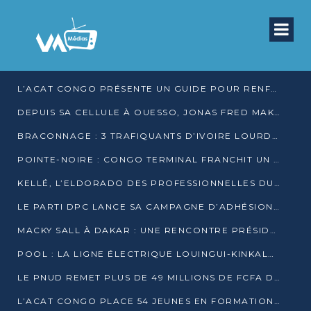
L’ACAT CONGO PRÉSENTE UN GUIDE POUR RENFORCER LES GARANTIES JUDICIAIRES EN GARDE À VUE
DEPUIS SA CELLULE À OUESSO, JONAS FRED MAKITA DÉNONCE CE QU’IL QUALIFIE DE DÉNI DE JUSTICE
BRACONNAGE : 3 TRAFIQUANTS D’IVOIRE LOURDEMENT CONDAMNÉS À DJAMBALA
POINTE-NOIRE : CONGO TERMINAL FRANCHIT UN CAP HISTORIQUE AVEC 99 MOUVEMENTS/HEURE
KELLÉ, L’ELDORADO DES PROFESSIONNELLES DU SEXE
LE PARTI DPC LANCE SA CAMPAGNE D’ADHÉSIONS ET VEUT STRUCTURER SA PRÉSENCE DANS LES 15 DÉPARTEMENTS
MACKY SALL À DAKAR : UNE RENCONTRE PRÉSIDENTIELLE QUI DIVISE L’OPINION SÉNÉGALAISE
POOL : LA LIGNE ÉLECTRIQUE LOUINGUI-KINKALA-BOKO MISE EN SERVICE
LE PNUD REMET PLUS DE 49 MILLIONS DE FCFA D’ÉQUIPEMENTS POUR ACCÉLÉRER LA NUMÉRISATION DU SYSTÈME DE SANTÉ
L’ACAT CONGO PLACE 54 JEUNES EN FORMATION PROFESSIONNELLE