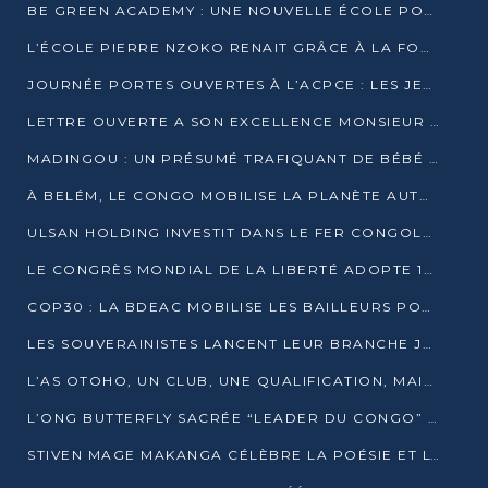
BE GREEN ACADEMY : UNE NOUVELLE ÉCOLE POUR LES MÉTIERS DE L’ÉCOLOGIE À POINTE-NOIRE
L’ÉCOLE PIERRE NZOKO RENAIT GRÂCE À LA FONDATION MUCODEC
JOURNÉE PORTES OUVERTES À L’ACPCE : LES JEUNES EN IMMERSION DANS L’ENTREPRISE
LETTRE OUVERTE A SON EXCELLENCE MONSIEUR DENIS SASSOU NGUESSO, PRESIDENT DE LAREPUBLIQUE DU CONGO
MADINGOU : UN PRÉSUMÉ TRAFIQUANT DE BÉBÉ CHIMPANZÉ FIXÉ SUR SON SORT LE 20 NOVEMBRE
À BELÉM, LE CONGO MOBILISE LA PLANÈTE AUTOUR DU FONDS BLEU POUR LE BASSIN DU CONGO
ULSAN HOLDING INVESTIT DANS LE FER CONGOLAIS
LE CONGRÈS MONDIAL DE LA LIBERTÉ ADOPTE 14 RÉSOLUTIONS HISTORIQUES
COP30 : LA BDEAC MOBILISE LES BAILLEURS POUR LE FONDS BLEU DU BASSIN DU CONGO
LES SOUVERAINISTES LANCENT LEUR BRANCHE JEUNE À BRAZZAVILLE
L’AS OTOHO, UN CLUB, UNE QUALIFICATION, MAIS ENCORE DES DOUTES
L’ONG BUTTERFLY SACRÉE “LEADER DU CONGO” AU PRIX D’EXCELLENCE 2025
STIVEN MAGE MAKANGA CÉLÈBRE LA POÉSIE ET L’HUMAIN AVEC SON RECUEIL “HECTARE”