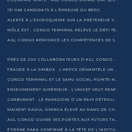
131 066 CANDIDATS À L’ÉPREUVE DU BEPC
ALERTE À L’ESCROQUERIE SUR LA PRÉTENDUE VENTE DE PARCELLES AFAT
MÔLE EST : CONGO TERMINAL RELÈVE LE DÉFI TECHNIQUE DES SABLES BITUMINEUX
AGL CONGO RENFORCE LES COMPÉTENCES DE SES ÉQUIPES AVEC LA CERTIFICATION CACES® R483
PRÈS DE 200 COLLABORATEURS D’AGL CONGO EN FORMATION JUSQU’EN JUILLET
FRAUDE À LA SIMBOX : L’ARPCE DÉMANTÈLE UN RÉSEAU UTILISANT DES CARTES SIM OUGANDAISES
CONGO TERMINAL ET LE SAMU SOCIAL POINTE-NOIRE RENOUVELLENT LEUR PARTENARIAT EN FAVEUR DES JEUNES VULNÉRABLES
ENSEIGNEMENT SUPÉRIEUR : L’UNICEF VEUT RENFORCER LA RECHERCHE SUR LES QUESTIONS DE L’ENFANCE
CARBURANT : LE PARADOXE D’UN PAYS PÉTROLIER CONFRONTÉ À DES PÉNURIES RÉCURRENTES
MAIXENT RAOUL OMINGA ÉLEVÉ AU RANG DE CHEVALIER DE L’ORDRE DE L’AMITIÉ ENTRE LA RUSSIE ET LE CONGO
AGL CONGO OUVRE SES PORTES AUX FUTURS TALENTS DE LA LOGISTIQUE
ÉTIENNE PAKA CONFIRMÉ À LA TÊTE DE L’INSTITUT GÉOGRAPHIQUE NATIONAL