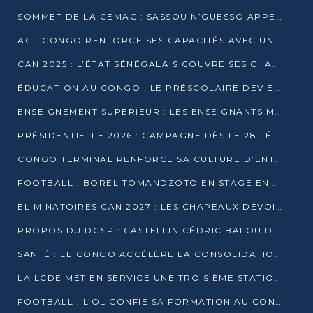
SOMMET DE LA CEMAC : SASSOU N’GUESSO APPELLE À LA VIGILANCE FACE AUX RISQUES ÉCONOMIQUES
AGL CONGO RENFORCE SES CAPACITÉS AVEC UNE GRUE DE 250 TONNES
CAN 2025 : L’ÉTAT SÉNÉGALAIS COUVRE SES CHAMPIONS D’AFRIQUE DE RÉCOMPENSES EXCEPTIONNELLES
ÉDUCATION AU CONGO : LE PRÉSCOLAIRE DEVIENT OBLIGATOIRE, LE BTS CONSACRÉ DIPLÔME D’ÉTAT
ENSEIGNEMENT SUPÉRIEUR : LES ENSEIGNANTS MAINTIENNENT LA GRÈVE ET EXIGENT UN ACCORD ÉCRIT AVEC L’ÉTAT
PRÉSIDENTIELLE 2026 : CAMPAGNE DÈS LE 28 FÉVRIER, SCRUTIN LES 12 ET 15 MARS
CONGO TERMINAL RENFORCE SA CULTURE D’ENTREPRISE AVEC LE PROGRAMME « WIN TOGETHER »
FOOTBALL : BOREL TOMANDZOTO EN STAGE EN ESPAGNE AVEC POLISSYA FC
ÉLIMINATOIRES CAN 2027 : LES CHAPEAUX DÉVOILÉS, LE CONGO FIXÉ SUR SON SORT
PROPOS DU DGSP : CASTELLIN CÉDRIC BALOU DÉNONCE DES PROPOS INTIMIDANTS
SANTÉ : LE CONGO ACCÉLÈRE LA CONSOLIDATION DE L’OFFRE DE SOINS
LA LCDE MET EN SERVICE UNE TROISIÈME STATION D’EAU POTABLE À MFILOU
FOOTBALL : L’OL CONFIE SA FORMATION AU CONGOLAIS CHRISTIAN BASSILA