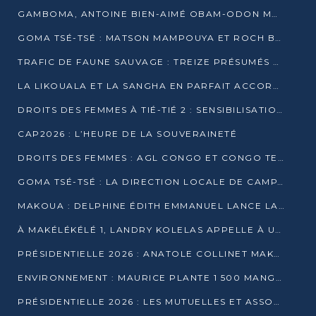
GAMBOMA, ANTOINE BIEN-AIMÉ OBAM-ODON MOBILISE LES 32 148 ÉLECTEURS EN FAVEUR DE DENIS SASSOU NGUESSO
GOMA TSÉ-TSÉ : MATSON MAMPOUYA ET ROCH BREDIN BISSALA NKOUNKOU EN CAMPAGNE DE PROXIMITÉ
TRAFIC DE FAUNE SAUVAGE : TREIZE PRÉSUMÉS TRAFIQUANTS INTERPELLÉS AU CONGO EN 2025
LA LIKOUALA ET LA SANGHA EN PARFAIT ACCORD AVEC LE PROJET DE SOCIÉTÉ DU CANDIDAT DENIS SASSOU-N’GUESSO
DROITS DES FEMMES À TIÉ-TIÉ 2 : SENSIBILISATION ET PÉDAGOGIE SUR LE DROIT DE VOTE
CAP2026 : L’HEURE DE LA SOUVERAINETÉ
DROITS DES FEMMES : AGL CONGO ET CONGO TERMINAL METTENT EN AVANT LE LEADERSHIP FÉMININ
GOMA TSÉ-TSÉ : LA DIRECTION LOCALE DE CAMPAGNE INTENSIFIE LA SENSIBILISATION DANS LES VILLAGES
MAKOUA : DELPHINE ÉDITH EMMANUEL LANCE LA CAMPAGNE POUR DENIS SASSOU-N’GUESSO
À MAKÉLÉKÉLÉ 1, LANDRY KOLELAS APPELLE À UNE MOBILISATION MASSIVE EN FAVEUR DE DENIS SASSOU-N’GUESSO
PRÉSIDENTIELLE 2026 : ANATOLE COLLINET MAKOSSO DÉFEND LE PROJET DE SOCIÉTÉ DE DENIS SASSOU NGUESSO
ENVIRONNEMENT : MAURICE PLANTE 1 500 MANGROVES POUR HONORER WANGARI MAATHAI
PRÉSIDENTIELLE 2026 : LES MUTUELLES ET ASSOCIATIONS S’IMPLIQUENT DANS LA CAMPAGNE ÉLECTORALE À TIÉ-TIÉ 2 (POINTE-NOIRE)