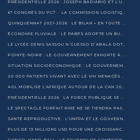
PRÉSIDENTIELLE 2026 : JOSEPH BADIABIO ET L’UDH-YUKI JOUENT LA PRUDENCE
6ᵉ CONGRÈS DU PCT : LA COMMISSION LOGISTIQUE ASSURE LA DISTRIBUTION DES KITS
QUINQUENNAT 2021-2026 : LE BILAN « EN TOUTE TRANSPARENCE » PRÉSENTÉ À LA PRESSE
ÉCONOMIE FLUVIALE : LE PABPS ADOPTE UN BUDGET 2026 DE PLUS DE 2,7 MILLIARDS FCFA
LE LYCÉE DENIS SASSOU N’GUESSO D’ABALA DOTÉ D’UNE SALLE MULTIMÉDIA
POINTE-NOIRE : LE GOUVERNEMENT EXHORTE À UN USAGE RESPONSABLE DU NOUVEAU MATÉRIEL MUNICIPAL
SITUATION SOCIOÉCONOMIQUE : LE GOUVERNEMENT INTERPELLÉ DEVANT LE SÉNAT
20.000 PATIENTS VIVANT AVEC LE VIH MENACÉS D’ARRÊT DE TRAITEMENT
AGL MOBILISE L’AFRIQUE AUTOUR DE LA CAN 2025
PRÉSIDENTIELLE 2026 : LA FORCE PUBLIQUE SE PRÉPARE À SÉCURISER LE SCRUTIN
LE SPECTACLE FORFAIT RIRE NE SE TIENDRA PAS LE 1ER JANVIER
SANTÉ REPRODUCTIVE : L’UNFPA ET LE GOUVERNEMENT AFFINENT LES PRIORITÉS DE 2026
PLUS DE 13 MILLIONS USD POUR UNE CROISSANCE VERTE ET SOUVERAINE
CONGO–HAND-BALL : LE TOURNOI DE COHÉSION ET DE FRATERNITÉ ALLUME SES LAMPIONS À BRAZZAVILLE