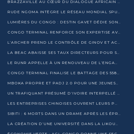
BRAZZAVILLE AU CŒUR DU DIALOGUE AFRICAIN SUR LES OBJECTIFS DE DÉVELOPPEMENT DURABLE
RUDE NGOMA INTÈGRE LE RÉSEAU MONDIAL SPUTNIK PRO APRÈS UNE FORMATION À MOSCOU
LUMIÈRES DU CONGO : DESTIN GAVET DÉDIE SON PRIX À L’UNITÉ NATIONALE ET À LA JEUNESSE
CONGO TERMINAL RENFORCE SON EXPERTISE AVEC NEUF NOUVEAUX FORMATEURS EN ENGINS PORTUAIRES
L’ARCHER PREND LE CONTRÔLE DE GINOV ET ACCÉLÈRE SON VIRAGE NUMÉRIQUE
LA BEAC ABAISSE SES TAUX DIRECTEURS POUR SOUTENIR LA CROISSANCE EN ZONE CEMAC
LE RUNR APPELLE À UN RENOUVEAU DE L’ENGAGEMENT MILITANT
CONGO TERMINAL FINALISE LE BATTAGE DES 558 PIEUX DU FUTUR QUAI DU MÔLE EST
MBOKA PROPRE ET PADJ 2.0 POUR UNE JEUNESSE PLUS AUTONOME
UN TRAFIQUANT PRÉSUMÉ D’IVOIRE INTERPELLÉ À DOLISIE
LES ENTREPRISES CHINOISES OUVRENT LEURS PORTES AUX JEUNES DIPLÔMÉS
SIBITI : 6 MORTS DANS UN DRAME APRÈS LES ÉPREUVES DU BEPC
LA CRÉATION D’UNE UNIVERSITÉ DANS LA LIKOUALA AU CŒUR D’UNE RÉFLEXION NATIONALE
ÉCONOMIE VERTE : AGL CONGO DONNE UNE SECONDE VIE À SES DÉCHETS INDUSTRIELS