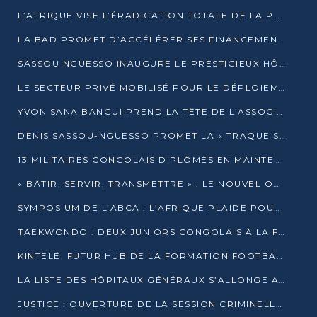
L’AFRIQUE VISE L’ÉRADICATION TOTALE DE LA POLIOMYÉLITE D’ICI 2026
LA BAD PROMET D’ACCÉLÉRER SES FINANCEMENTS AVEC LE MINISTÈRE DE L’ASSAINISSEMENT
SASSOU NGUESSO INAUGURE LE PRESTIGIEUX HÔTEL KEMPINSKI BRAZZAVILLE
LE SECTEUR PRIVÉ MOBILISÉ POUR LE DÉPLOIEMENT DE 19 MINI-CENTRALES SOLAIRES
YVON SANA BANGUI PREND LA TÊTE DE L’ASSOCIATION DES BANQUES CENTRALES AFRICAINES
DENIS SASSOU-NGUESSO PROMET LA « TRAQUE SANS RELÂCHE » DU GRAND BANDITISME
13 MILITAIRES CONGOLAIS DIPLÔMÉS EN MAINTENANCE INDUSTRIELLE APRÈS TROIS ANS DE FORMATION À L’UNIVERSITÉ MARIEN-NGOUABI
« BÂTIR, SERVIR, TRANSMETTRE » : LE NOUVEL OUVRAGE QUI INTERPELLE LES COLLECTIVITÉS
SYMPOSIUM DE L’ABCA : L’AFRIQUE PLAIDE POUR UN FINANCEMENT CLIMATIQUE ÉQUITABLE
TAEKWONDO : DEUX JUNIORS CONGOLAIS À LA FINALE D’OPEN SYRIES 2025 À ABIDJAN
KINTELÉ, FUTUR HUB DE LA FORMATION FOOTBALLISTIQUE AFRICAINE ?
LA LISTE DES HÔPITAUX GÉNÉRAUX S’ALLONGE AU CONGO
JUSTICE : OUVERTURE DE LA SESSION CRIMINELLE À BRAZZAVILLE AVEC 52 DOSSIERS AU RÔLE