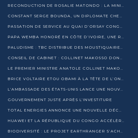
RECONDUCTION DE ROSALIE MATONDO : LA MINISTRE PROMET D’ACCÉLÉRER LE TRAITEMENT DES DOSSIERS ET DE RELEVER DE NOUVEAUX DÉFIS
CONSTANT SERGE BOUNDA, UN DIPLOMATE CHEVRONNÉ AUX COMMANDES DES AFFAIRES ÉTRANGÈRES
PASSATION DE SERVICE AU QUAI D’ORSAY CONGOLAIS : GAKOSSO PASSE LE FLAMBEAU À BOUNDA
PAPA WEMBA HONORÉ EN CÔTE D’IVOIRE, UNE RUE PORTE DÉSORMAIS SON NOM
PALUDISME : TBC DISTRIBUE DES MOUSTIQUAIRES DANS DEUX CSI DE BRAZZAVILLE
CONSEIL DE CABINET : COLLINET MAKOSSO DONNE SES DERNIÈRES ORIENTATIONS
LE PREMIER MINISTRE ANATOLE COLLINET MAKOSSO DÉMISSIONNE AVEC SON GOUVERNEMENT
BRICE VOLTAIRE ETOU OBAMI À LA TÊTE DE L’ONEC-C POUR TROIS ANS
L’AMBASSADE DES ÉTATS-UNIS LANCE UNE NOUVELLE COHORTE DU PROGRAMME ACCESS MICRO-SCHOLARSHIP
GOUVERNEMENT JUSTE APRÈS L’INVESTITURE
TOTAL ENERGIES ANNONCE UNE NOUVELLE DÉCOUVERTE D’HYDROCARBURES SUR LE PERMIS MOHO AU LARGE DU CONGO
HUAWEI ET LA RÉPUBLIQUE DU CONGO ACCÉLÈRENT LEUR PARTENARIAT
BIODIVERSITÉ : LE PROJET EARTHRANGER S’ACHÈVE, MAIS LES DÉFIS DEMEURENT