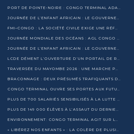
PORT DE POINTE-NOIRE : CONGO TERMINAL ADAPTE SON DRAGAGE AUX SABLES BITUMINEUX
JOURNÉE DE L’ENFANT AFRICAIN : LE GOUVERNEMENT RÉAFFIRME SON ENGAGEMENT POUR L’ACCÈS À L’EAU ET À L’ASSAINISSEMENT
FMI–CONGO : LA SOCIÉTÉ CIVILE EXIGE UNE RÉFORME DE LA FISCALITÉ PÉTROLIÈRE
JOURNÉE MONDIALE DES OCÉANS : AGL CONGO MOBILISE SES COLLABORATEURS POUR LA PRÉSERVATION DE LA BIODIVERSITÉ MARINE
JOURNÉE DE L’ENFANT AFRICAIN : LE GOUVERNEMENT MOBILISÉ POUR L’HYGIÈNE DANS LES ORPHELINATS
LCDE DÉMENT L’OUVERTURE D’UN PORTAIL DE RECRUTEMENT ET APPELLE À LA VIGILANCE
TRAVERSÉE DU MAYOMBE 2026 : UNE MARCHE POUR SENSIBILISER ET DÉPISTER AU DIABÈTE
BRACONNAGE : DEUX PRÉSUMÉS TRAFIQUANTS D’HIPPOPOTAME ÉCROUÉS À BRAZZAVILLE
CONGO TERMINAL OUVRE SES PORTES AUX FUTURS INGÉNIEURS DE L’UCAC-ICAM
PLUS DE 700 SALARIÉS SENSIBILISÉS À LA LUTTE CONTRE LA TUBERCULOSE À CONGO TERMINAL
PLUS DE 149 000 ÉLÈVES À L’ASSAUT DU DERNIER CEPE
ENVIRONNEMENT: CONGO TERMINAL AGIT SUR LE TERRAIN ET FORME LES PLUS JEUNES
« LIBÉREZ NOS ENFANTS » : LA COLÈRE DE PLUSIEURS MÈRES À BRAZZAVILLE CONTRE LA DGSP