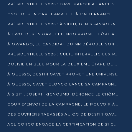
PRÉSIDENTIELLE 2026 : DAVE MAFOULA LANCE SA « VAGUE DU NOUVEAU DÉPART » À IMPFONDO
OYO : DESTIN GAVET APPELLE À L’ALTERNANCE ET À LA RESPONSABILITÉ DE LA JEUNESSE
PRÉSIDENTIELLE 2026 : À SIBITI, DENIS SASSOU-N’GUESSO PARIE SUR LES RESSOURCES DE LA LEKOUMOU
À EWO, DESTIN GAVET ELENGO PROMET HÔPITAL, CHEMIN DE FER ET AUDIT DES FINANCES PUBLIQUES
À OWANDO, LE CANDIDAT DU MR DÉROULE SON PROGRAMME DE “CHANGEMENT”
PRÉSIDENTIELLE 2026 : CULTE INTERRELIGIEUX POUR LA PAIX À OUENZÉ
DOLISIE EN BLEU POUR LA DEUXIÈME ÉTAPE DE CAMPAGNE DE DSN
À OUESSO, DESTIN GAVET PROMET UNE UNIVERSITÉ POUR LA SANGHA
À OUESSO, GAVET ELONGO LANCE SA CAMPAGNE SOUS LE SIGNE DU RENOUVEAU
À SIBITI, JOSEPH KIGNOUMBI DÉNONCE LE CHÔMAGE ET LES DÉFAILLANCES DE L’ÉTAT
COUP D’ENVOI DE LA CAMPAGNE, LE POUVOIR À POINTE-NOIRE, L’OPPOSITION À OUESSO ET SIBITI
DES OUVRIERS TABASSÉS AU QG DE DESTIN GAVET À 24 HEURES DE L’OUVERTURE DE LA CAMPAGNE
AGL CONGO ENGAGE LA CERTIFICATION DE 21 GRUTIERS AUX NORMES INTERNATIONALES