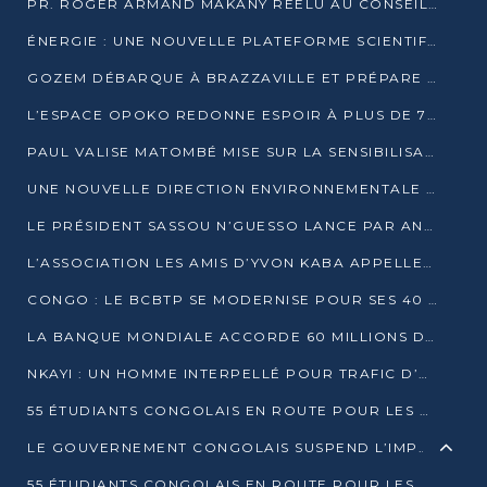
PR. ROGER ARMAND MAKANY RÉÉLU AU CONSEIL DE L’AUF
ÉNERGIE : UNE NOUVELLE PLATEFORME SCIENTIFIQUE POUR LA TRANSITION ÉNERGÉTIQUE EN AFRIQUE CENTRALE
GOZEM DÉBARQUE À BRAZZAVILLE ET PRÉPARE SON ARRIVÉE À POINTE-NOIRE
L’ESPACE OPOKO REDONNE ESPOIR À PLUS DE 775 ÉLÈVES AUTOCHTONES DANS LE NORD DU CONGO
PAUL VALISE MATOMBÉ MISE SUR LA SENSIBILISATION POUR ÉRAQUER LE GRAND BANDITISME
UNE NOUVELLE DIRECTION ENVIRONNEMENTALE POUR RENFORCER LA GESTION DES DONNÉES AU CONGO
LE PRÉSIDENT SASSOU N’GUESSO LANCE PAR ANTICIPATION LA 39ÈME JOURNÉE NATIONALE DE L’ARBRE
L’ASSOCIATION LES AMIS D’YVON KABA APPELLENT DENIS SASSOU N’GUESSO À SE PORTER CANDIDAT
CONGO : LE BCBTP SE MODERNISE POUR SES 40 ANS D’EXISTENCE
LA BANQUE MONDIALE ACCORDE 60 MILLIONS DE DOLLARS POUR LA RÉSILIENCE URBAINE AU CONGO
NKAYI : UN HOMME INTERPELLÉ POUR TRAFIC D’UN BÉBÉ CHIMPANZÉ
55 ÉTUDIANTS CONGOLAIS EN ROUTE POUR LES UNIVERSITÉS ALGÉRIENNES
LE GOUVERNEMENT CONGOLAIS SUSPEND L’IMPORTATION DES MACHETTES ET DES MOTOS
55 ÉTUDIANTS CONGOLAIS EN ROUTE POUR LES UNIVERSITÉS ALGÉRIENNES