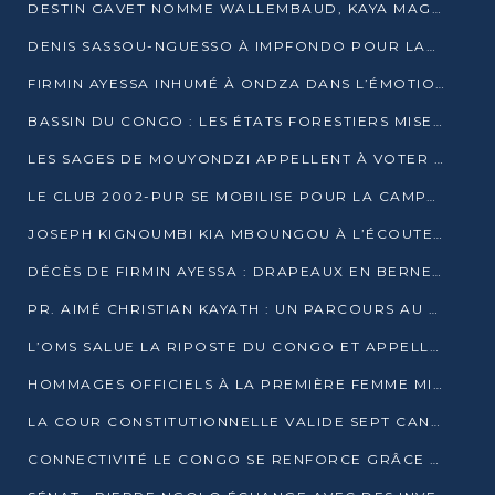
DESTIN GAVET NOMME WALLEMBAUD, KAYA MAGANE, BOUDZIKA ET MBOUSSA-ELLAH AUX COMMANDES DE SA CAMPAGNE
DENIS SASSOU-NGUESSO À IMPFONDO POUR LANCER LE CORRIDOR 13
FIRMIN AYESSA INHUMÉ À ONDZA DANS L’ÉMOTION ET LE RECUEILLEMENT
BASSIN DU CONGO : LES ÉTATS FORESTIERS MISENT SUR LES MARCHÉS CARBONE
LES SAGES DE MOUYONDZI APPELLENT À VOTER DENIS SASSOU-NGUESSO
LE CLUB 2002-PUR SE MOBILISE POUR LA CAMPAGNE
JOSEPH KIGNOUMBI KIA MBOUNGOU À L’ÉCOUTE DE TALANGAÏ
DÉCÈS DE FIRMIN AYESSA : DRAPEAUX EN BERNE LUNDI
PR. AIMÉ CHRISTIAN KAYATH : UN PARCOURS AU SERVICE DE LA RECHERCHE ET DE L’INNOVATION
L’OMS SALUE LA RIPOSTE DU CONGO ET APPELLE À DES RÉFORMES DURABLES
HOMMAGES OFFICIELS À LA PREMIÈRE FEMME MINISTRE DU CONGO
LA COUR CONSTITUTIONNELLE VALIDE SEPT CANDIDATURES POUR LA PRÉSIDENTIELLE
CONNECTIVITÉ LE CONGO SE RENFORCE GRÂCE AU CÂBLE 2AFRICA