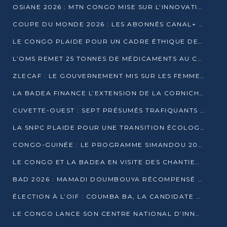
OSIANE 2026 : MTN CONGO MISE SUR L’INNOVATION POUR RELEVER LES DÉFIS AFRICAINS
COUPE DU MONDE 2026 : LES ABONNÉS CANAL+ AU CONGO DÉÇUS À QUELQUES JOURS DU COUP D’ENVOI
LE CONGO PLAIDE POUR UN CADRE ÉTHIQUE DE L’INTELLIGENCE ARTIFICIELLE À DAKAR
L’OMS REMET 25 TONNES DE MÉDICAMENTS AU CONGO POUR RENFORCER LA RIPOSTE AUX ÉPIDÉMIES
ZLECAF : LE GOUVERNEMENT MIS SUR LES FEMMES ENTREPRENEURES
LA BADEA FINANCE L’EXTENSION DE LA CORNICHE SUD DE BRAZZAVILLE
CUVETTE-OUEST : SEPT PRÉSUMÉS TRAFIQUANTS DE FAUNE INTERPELLÉS À EWO ET KELLÉ
LA SNPC PLAIDE POUR UNE TRANSITION ÉCOLOGIQUE PROGRESSIVE
CONGO-GUINÉE : LE PROGRAMME SIMANDOU 2040 AU CŒUR DES ÉCHANGES À LA BAD
LE CONGO ET LA BADEA EN VISITE DES CHANTIERS
BAD 2026 : MAMADI DOUMBOUYA RÉCOMPENSÉ PAR LE TROPHÉE BABACAR NDIAYE À BRAZZAVILLE
ÉLECTION À L’OIF : COUMBA BA, LA CANDIDATE DISCRÈTE QUI BOUSCULE LE JEU DIPLOMATIQUE
LE CONGO LANCE SON CENTRE NATIONAL D’INNOVATION