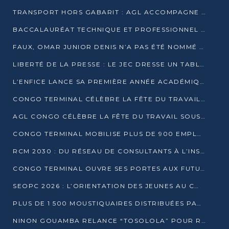
TRANSPORT HORS GABARIT : AGL ACCOMPAGNE LE DÉVELOPPEMENT DU SECTEUR BRASSICOLE AU CONGO
BACCALAURÉAT TECHNIQUE ET PROFESSIONNEL : 16 352 CANDIDATS LANCÉS DANS LES ÉPREUVES D’EPS
FAUX, OMAR JUNIOR DENIS N’A PAS ÉTÉ NOMMÉ AIDE DE CAMP ADJOINT DE DENIS SASSOU NGUESSO
LIBERTÉ DE LA PRESSE : LE JEC DRESSE UN TABLEAU PRÉOCCUPANT AU CONGO
L’ENFICE LANCE SA PREMIÈRE ANNÉE ACADÉMIQUE AVEC 100 FUTURS ENSEIGNANTS
CONGO TERMINAL CÉLÈBRE LA FÊTE DU TRAVAIL AVEC SES COLLABORATEURS À POINTE-NOIRE
AGL CONGO CÉLÈBRE LA FÊTE DU TRAVAIL SOUS LE SIGNE DE LA COHÉSION
CONGO TERMINAL MOBILISE PLUS DE 900 EMPLOYÉS AUTOUR DE LA SÉCURITÉ AU TRAVAIL
RCM 2030 : DU RÉSEAU DE CONSULTANTS À L’INSTRUMENT DE PUISSANCE EN AFRIQUE FRANCOPHONE
CONGO TERMINAL OUVRE SES PORTES AUX FUTURS INGÉNIEURS AU FORUM DES MÉTIERS D’UCAC-ICAM
SEOPC 2026 : L’ORIENTATION DES JEUNES AU CŒUR DE LA DEUXIÈME ÉDITION
PLUS DE 1 500 MOUSTIQUAIRES DISTRIBUÉES PAR AGL ET CONGO TERMINAL DANS LA LUTTE CONTRE LE PALUDISME
NINON GOUAMBA RELANCE “TOSOLOLA” POUR RENFORCER LE DIALOGUE AVEC LES CITOYENS