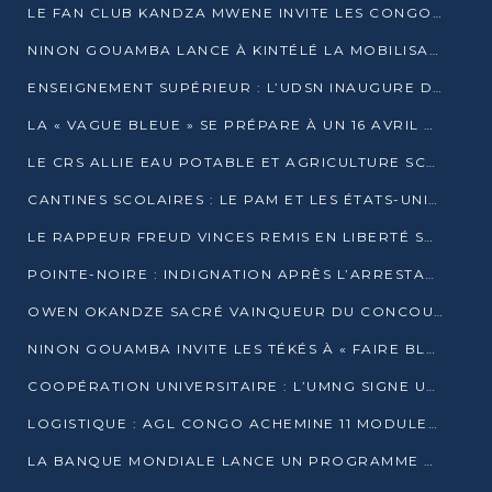
LE FAN CLUB KANDZA MWENE INVITE LES CONGOLAIS À UNE FORTE AFFLUENCE AU STADE DE KINTÉLÉ
NINON GOUAMBA LANCE À KINTÉLÉ LA MOBILISATION POUR L’INVESTITURE DR DSN
ENSEIGNEMENT SUPÉRIEUR : L’UDSN INAUGURE DES LABORATOIRES POUR BOOSTER LA FORMATION PRATIQUE
LA « VAGUE BLEUE » SE PRÉPARE À UN 16 AVRIL HISTORIQUE
LE CRS ALLIE EAU POTABLE ET AGRICULTURE SCOLAIRE AU CŒUR DE LA TRANSFORMATION DES ÉCOLES RURALES
CANTINES SCOLAIRES : LE PAM ET LES ÉTATS-UNIS AU CONTACT DES ÉCOLIERS DE KINKALA
LE RAPPEUR FREUD VINCES REMIS EN LIBERTÉ SOUS PRESSION MÉDIATIQUE
POINTE-NOIRE : INDIGNATION APRÈS L’ARRESTATION DU RAPPEUR FREUD VINCES
OWEN OKANDZE SACRÉ VAINQUEUR DU CONCOURS SLAM POUR LA VIE
NINON GOUAMBA INVITE LES TÉKÉS À « FAIRE BLOC » POUR PESER DANS LE DÉBAT NATIONAL
COOPÉRATION UNIVERSITAIRE : L’UMNG SIGNE UN ACCORD STRATÉGIQUE AVEC L’UNIVERSITÉ HAINAN EN CHINE
LOGISTIQUE : AGL CONGO ACHEMINE 11 MODULES GÉANTS JUSQU’À BRAZZAVILLE
LA BANQUE MONDIALE LANCE UN PROGRAMME DE 394 MILLIONS DE DOLLARS POUR LE BASSIN DU CONGO