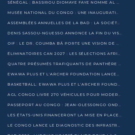
SÉNÉGAL : BASSIROU DIOMAYE FAYE NOMME AL AMINOU LÔ PREMIER MINISTRE
MUSÉE NATIONAL DU CONGO : UNE INAUGURATION PORTEUSE D’ESPOIR POUR LA CULTURE
ASSEMBLÉES ANNUELLES DE LA BAD : LA SOCIÉTÉ CIVILE CONGOLAISE À LA RECHERCHE DE PARTENAIRES POUR SES PROJETS
DENIS SASSOU-NGUESSO ANNONCE LA FIN DU VISA POUR LES AFRICAINS EN 2027
OIF : LE DR. COUMBA BÂ PORTE UNE VISION DE DIALOGUE, DE STABILITÉ ET DE RÉFORME À LA TÊTE
ÉLIMINATOIRES CAN 2027 : LES SÉLECTIONS AFRICAINES CONNAISSENT LEURS ADVERSAIRES
QUATRE PRÉSUMÉS TRAFIQUANTS DE PANTHÈRE ARRÊTÉS À EWO
EWAWA PLUS ET L’ARCHER FOUNDATION LANCENT UN CAMP DE BASKET POUR LES JEUNES À BRAZZAVILLE
BASKETBALL: EWAWA PLUS ET L’ARCHER FOUNDATION LANCENT UN CAMP POUR LES JEUNES
AGL CONGO LIVRE 270 VÉHICULES POUR MODERNISER LE TRANSPORT URBAIN
PASSEPORT AU CONGO : JEAN-OLESSONGO ONDAYE VEUT METTRE FIN AUX LENTEURS ADMINISTRATIVES
LES ÉTATS-UNIS FINANCERONT LA MISE EN PLACE DE JUSQU’À 50 CLINIQUES DE LUTTE CONTRE L’EBOLA
LE CONGO LANCE LE DIAGNOSTIC DES INFRASTRUCTURES SPORTIVES DU COMPLEXE DE KINTÉLÉ