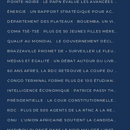
POINTE-NOIRE : LE PAPN ÉVALUE LES AVANCÉES DU MÔLE EST
ÉNERGIE : UN RAPPORT STRATÉGIQUE POUR ACCÉLÉRER LA TRANSITION AU CONGO
DÉPARTEMENT DES PLATEAUX : BOUEMBA, UN VIVIER ÉCONOMIQUE PRÊT À EXPLOSER
GOMA TSÉ-TSÉ : PLUS DE 50 JEUNES FILLES MÈRES SENSIBILISÉES À LA SANTÉ SEXUELLE
QUALIF AU MONDIAL : LE GOUVERNEMENT DÉCLARE LA JOURNÉE DU 1ER AVRIL 2026 CHÔMÉE ET PAYÉE
BRAZZAVILLE PROMET DE « SURVEILLER LE FLEUVE » APRÈS LA QUALIFICATION DE LA RDC AU MONDIAL
MÉDIAS ET ÉGALITÉ : UN DÉBAT AUTOUR DU LIVRE « CES FEMMES QUI REPRENNENT LE POUVOIR SUR LEUR VIE »
60 ANS APRÈS, LA RDC RETROUVE LA COUPE DU MONDE
CONGO TERMINAL FORME PLUS DE 100 ÉTUDIANTS AUX TECHNIQUES D’EMBAUCHE
INTELLIGENCE ÉCONOMIQUE : PATRICE PASSY THÉORISE UNE STRATÉGIE ADAPTÉE AUX CONTEXTES FRAGMENTÉS
PRÉSIDENTIELLE : LA COUR CONSTITUTIONNELLE CONFIRME LA VICTOIRE DE SASSOU NGUESSO AVEC 94,90 % DES SUFFRAGES
RDC : PLUS DE 500 AGENTS DE LA RTNC À LA RETRAITE, UNE PAGE SE TOURNE
ONU : L’UNION AFRICAINE SOUTIENT LA CANDIDATURE DE MACKY SALL
MADIBOU PLONGÉ DANS LE NOIR MALGRÉ L’INSTALLATION D’UN NOUVEAU TRANSFORMATEUR