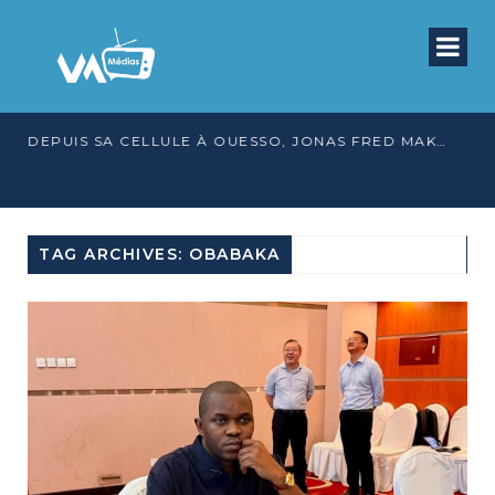
DEPUIS SA CELLULE À OUESSO, JONAS FRED MAKITA DÉNONCE CE QU’IL QUALIFIE DE DÉNI DE JUSTICE
TAG ARCHIVES: OBABAKA