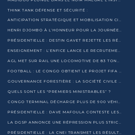
THINK TANK DÉFENSE ET SÉCURITÉ :
ANTICIPATION STRATÉGIQUE ET MOBILISATION CITOYENNE POUR NOTRE SOUVERAINETÉ NATIONALE
HENRI DJOMBO À L’HONNEUR POUR LA JOURNÉE MONDIALE DU THÉÂTRE
PRÉSIDENTIELLE : DESTIN GAVET REJETTE LES RÉSULTATS ET APPELLE À UN DIALOGUE NATIONAL
ENSEIGNEMENT : L’ENFICE LANCE LE RECRUTEMENT DE SA PREMIÈRE PROMOTION DE PROFESSEURS DES ÉCOLES
AGL MET SUR RAIL UNE LOCOMOTIVE DE 83 TONNES À POINTE-NOIRE
FOOTBALL : LE CONGO OBTIENT LE PROJET FIFA ARENA POUR SES 15 DÉPARTEMENTS
GOUVERNANCE FORESTIÈRE : LA SOCIÉTÉ CIVILE CONGOLAISE AFFICHE SES PRIORITÉS POUR 2026
QUELS SONT LES “PREMIERS MINISTRABLES” ?
CONGO TERMINAL DÉCHARGE PLUS DE 900 VÉHICULES EN QUELQUES HEURES
PRÉSIDENTIELLE : DAVE MAFOULA CONTESTE LES RÉSULTATS PROVISOIRES
LA DGSP ANNONCE UNE RÉPRESSION PLUS STRICTE CONTRE LES MOTO-TAXIS
PRÉSIDENTIELLE : LA CNEI TRANSMET LES RÉSULTATS PROVISOIRES À LA COUR CONSTITUTIONNELLE