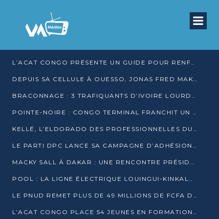
L’ACAT CONGO PRÉSENTE UN GUIDE POUR RENFORCER LES GARANTIES JUDICIAIRES EN GARDE À VUE
DEPUIS SA CELLULE À OUESSO, JONAS FRED MAKITA DÉNONCE CE QU’IL QUALIFIE DE DÉNI DE JUSTICE
BRACONNAGE : 3 TRAFIQUANTS D’IVOIRE LOURDEMENT CONDAMNÉS À DJAMBALA
POINTE-NOIRE : CONGO TERMINAL FRANCHIT UN CAP HISTORIQUE AVEC 99 MOUVEMENTS/HEURE
KELLÉ, L’ELDORADO DES PROFESSIONNELLES DU SEXE
LE PARTI DPC LANCE SA CAMPAGNE D’ADHÉSIONS ET VEUT STRUCTURER SA PRÉSENCE DANS LES 15 DÉPARTEMENTS
MACKY SALL À DAKAR : UNE RENCONTRE PRÉSIDENTIELLE QUI DIVISE L’OPINION SÉNÉGALAISE
POOL : LA LIGNE ÉLECTRIQUE LOUINGUI-KINKALA-BOKO MISE EN SERVICE
LE PNUD REMET PLUS DE 49 MILLIONS DE FCFA D’ÉQUIPEMENTS POUR ACCÉLÉRER LA NUMÉRISATION DU SYSTÈME DE SANTÉ
L’ACAT CONGO PLACE 54 JEUNES EN FORMATION PROFESSIONNELLE