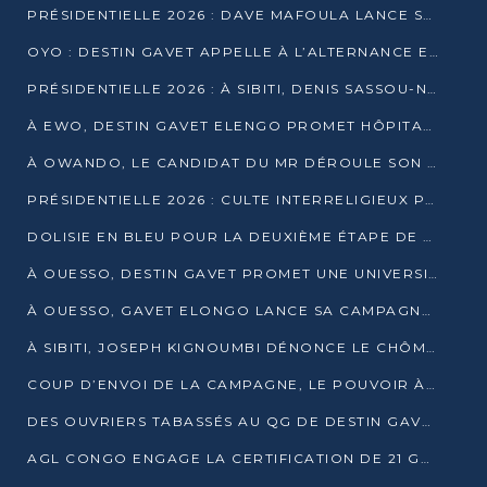
PRÉSIDENTIELLE 2026 : DAVE MAFOULA LANCE SA « VAGUE DU NOUVEAU DÉPART » À IMPFONDO
OYO : DESTIN GAVET APPELLE À L’ALTERNANCE ET À LA RESPONSABILITÉ DE LA JEUNESSE
PRÉSIDENTIELLE 2026 : À SIBITI, DENIS SASSOU-N’GUESSO PARIE SUR LES RESSOURCES DE LA LEKOUMOU
À EWO, DESTIN GAVET ELENGO PROMET HÔPITAL, CHEMIN DE FER ET AUDIT DES FINANCES PUBLIQUES
À OWANDO, LE CANDIDAT DU MR DÉROULE SON PROGRAMME DE “CHANGEMENT”
PRÉSIDENTIELLE 2026 : CULTE INTERRELIGIEUX POUR LA PAIX À OUENZÉ
DOLISIE EN BLEU POUR LA DEUXIÈME ÉTAPE DE CAMPAGNE DE DSN
À OUESSO, DESTIN GAVET PROMET UNE UNIVERSITÉ POUR LA SANGHA
À OUESSO, GAVET ELONGO LANCE SA CAMPAGNE SOUS LE SIGNE DU RENOUVEAU
À SIBITI, JOSEPH KIGNOUMBI DÉNONCE LE CHÔMAGE ET LES DÉFAILLANCES DE L’ÉTAT
COUP D’ENVOI DE LA CAMPAGNE, LE POUVOIR À POINTE-NOIRE, L’OPPOSITION À OUESSO ET SIBITI
DES OUVRIERS TABASSÉS AU QG DE DESTIN GAVET À 24 HEURES DE L’OUVERTURE DE LA CAMPAGNE
AGL CONGO ENGAGE LA CERTIFICATION DE 21 GRUTIERS AUX NORMES INTERNATIONALES