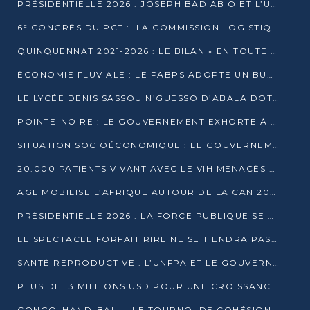
PRÉSIDENTIELLE 2026 : JOSEPH BADIABIO ET L’UDH-YUKI JOUENT LA PRUDENCE
6ᵉ CONGRÈS DU PCT : LA COMMISSION LOGISTIQUE ASSURE LA DISTRIBUTION DES KITS
QUINQUENNAT 2021-2026 : LE BILAN « EN TOUTE TRANSPARENCE » PRÉSENTÉ À LA PRESSE
ÉCONOMIE FLUVIALE : LE PABPS ADOPTE UN BUDGET 2026 DE PLUS DE 2,7 MILLIARDS FCFA
LE LYCÉE DENIS SASSOU N’GUESSO D’ABALA DOTÉ D’UNE SALLE MULTIMÉDIA
POINTE-NOIRE : LE GOUVERNEMENT EXHORTE À UN USAGE RESPONSABLE DU NOUVEAU MATÉRIEL MUNICIPAL
SITUATION SOCIOÉCONOMIQUE : LE GOUVERNEMENT INTERPELLÉ DEVANT LE SÉNAT
20.000 PATIENTS VIVANT AVEC LE VIH MENACÉS D’ARRÊT DE TRAITEMENT
AGL MOBILISE L’AFRIQUE AUTOUR DE LA CAN 2025
PRÉSIDENTIELLE 2026 : LA FORCE PUBLIQUE SE PRÉPARE À SÉCURISER LE SCRUTIN
LE SPECTACLE FORFAIT RIRE NE SE TIENDRA PAS LE 1ER JANVIER
SANTÉ REPRODUCTIVE : L’UNFPA ET LE GOUVERNEMENT AFFINENT LES PRIORITÉS DE 2026
PLUS DE 13 MILLIONS USD POUR UNE CROISSANCE VERTE ET SOUVERAINE
CONGO–HAND-BALL : LE TOURNOI DE COHÉSION ET DE FRATERNITÉ ALLUME SES LAMPIONS À BRAZZAVILLE