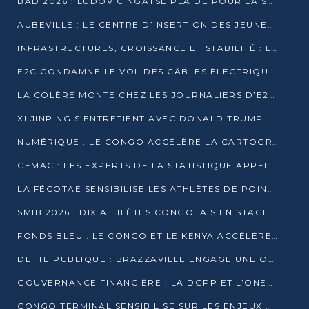
BAD 2026 : LUDOVIC NGATSÉ PLAIDE POUR LA SOUVERAINETÉ FINANCIÈRE AFRICAINE
AUBEVILLE : LE CENTRE D’INSERTION DES JEUNES PRÊT À OUVRIR SES PORTES
INFRASTRUCTURES, CROISSANCE ET STABILITÉ : LA GUINÉE AFFÛTE SES AMBITIONS
E2C CONDAMNE LE VOL DES CÂBLES ÉLECTRIQUES APRÈS UNE VIDÉO VIRALE
LA COLÈRE MONTE CHEZ LES JOURNALIERS D’E2C QUI DÉNONCENT 20 ANS DE PRÉCARITÉ
XI JINPING S’ENTRETIENT AVEC DONALD TRUMP À BEIJING
NUMÉRIQUE : LE CONGO ACCÉLÈRE LA CARTOGRAPHIE DE SES INFRASTRUCTURES DIGITALES
CEMAC : LES EXPERTS DE LA STATISTIQUE APPELLENT À RENFORCER LA SÉCURISATION DES DONNÉES
LA FÉCOTAE SENSIBILISE LES ATHLÈTES DE POINTE-NOIRE À L’HYGIÈNE ALIMENTA
SMIB 2026 : DIX ATHLÈTES CONGOLAIS EN STAGE AU KENYA
FONDS BLEU : LE CONGO ET LE KENYA ACCÉLÈRENT LA MOBILISATION DES FINANCEMENTS
DETTE PUBLIQUE : BRAZZAVILLE ENGAGE UNE OPÉRATION DE RACHAT DE 575 MILLIONS DE DOLLARS
GOUVERNANCE FINANCIÈRE : LA DGPP ET L’ONEC-C VERS UN PARTENARIAT POUR ASSAINIR LES ENTREPRISES PUBLIQUES
CONGO TERMINAL SENSIBILISE SUR LES ENJEUX DE LA SANTÉ MENTALE EN