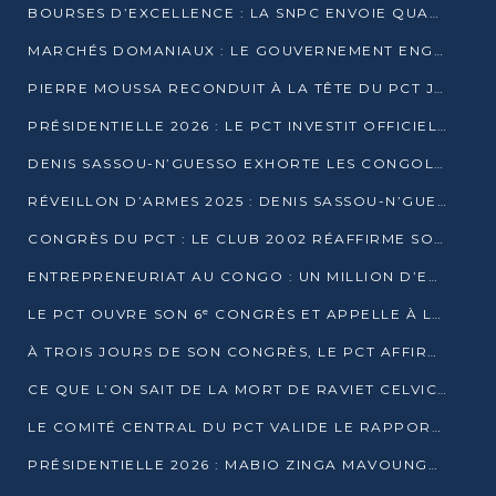
BOURSES D’EXCELLENCE : LA SNPC ENVOIE QUATRE NOUVEAUX TALENTS CONGOLAIS SE FORMER À BAKOU
MARCHÉS DOMANIAUX : LE GOUVERNEMENT ENGAGE LA STRUCTURATION DES TAXES D’ASSAINISSEMENT
PIERRE MOUSSA RECONDUIT À LA TÊTE DU PCT JUSQU’EN 2031
PRÉSIDENTIELLE 2026 : LE PCT INVESTIT OFFICIELLEMENT DENIS SASSOU NGUESSO
DENIS SASSOU-N’GUESSO EXHORTE LES CONGOLAIS À L’UNITÉ ET AU FAIR-PLAY DÉMOCRATIQUE EN 2026
RÉVEILLON D’ARMES 2025 : DENIS SASSOU-N’GUESSO GARANTIT DES ÉLECTIONS 2026 PAISIBLES ET SÉCURISÉES
CONGRÈS DU PCT : LE CLUB 2002 RÉAFFIRME SON SOUTIEN À DENIS SASSOU-N’GUESSO POUR 2026
ENTREPRENEURIAT AU CONGO : UN MILLION D’EUROS POUR FINANCER LES STARTUPS DÈS 2026
LE PCT OUVRE SON 6ᵉ CONGRÈS ET APPELLE À LA CANDIDATURE DE DENIS SASSOU NGUESSO
À TROIS JOURS DE SON CONGRÈS, LE PCT AFFIRME AVOIR ATTEINT TOUS SES OBJECTIFS
CE QUE L’ON SAIT DE LA MORT DE RAVIET CELVIC N’TSIANTSIE
LE COMITÉ CENTRAL DU PCT VALIDE LE RAPPORT DU CONGRÈS ET SOUTIENT DENIS SASSOU N’GUESSO
PRÉSIDENTIELLE 2026 : MABIO ZINGA MAVOUNGOU DÉCLARE SA CANDIDATURE ET CHARGE LE BILAN DU PCT