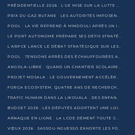
PRÉSIDENTIELLE 2026 : L’UE MISE SUR LA LUTTE CONTRE LA DÉSINFORMATION
PRIX DU GAZ BUTANE : LES AUTORITÉS IMPOSENT LE RESPECT DES PRIX RÉGLEMENTÉS
POOL : LA VIE REPREND À MINDOULI APRÈS UN INCIDENT ARMÉ SUR LA RN1
LE PORT AUTONOME PRÉPARE SES DÉFIS STRATÉGIQUES DE 2026
L’ARPCE LANCE LE DÉBAT STRATÉGIQUE SUR LES DONNÉES, L’IA ET LA FINANCE NUMÉRIQUE AU CONGO
POOL : TENSIONS APRÈS DES ÉCHAUFFOURÉES ARMÉES ENTRE DGSP ET EX-MILICIENS NINJA
ANGOLA-LIBRE : QUAND UN CHANTIER SCOLAIRE DEVIENT LE MIROIR D’UN CONGO EN MOUVEMENT
PROJET MOSALA : LE GOUVERNEMENT ACCÉLÈRE L’INSERTION DES JEUNES EN 2026
FORCA ECOSYSTEM, QUATRE ANS DE RECHERCHE DE TERRAIN AVANT UN LANCEMENT OFFICIEL EN 2026
TRAFIC HUMAIN DANS LA LIKOUALA : DES ENFANTS AUTOCHTONES RÉDUITS AU TRAVAIL FORCÉ
BUDGET 2026 : LES DÉPUTÉS ADOPTENT UNE LOI DES FINANCES DE PLUS DE 2500 MILLIARDS FCFA
ARNAQUE EN LIGNE : LA LCDE DÉMENT TOUTE CAMPAGNE DE RECRUTEMENT
VŒUX 2026 : SASSOU-NGUESSO EXHORTE LES FORCES VIVES À RENFORCER L’UNITÉ