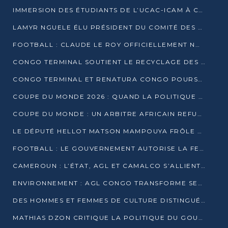
IMMERSION DES ÉTUDIANTS DE L’UCAC-ICAM À CONGO TERMINAL
LAMYR NGUELE ÉLU PRÉSIDENT DU COMITÉ DES MEMBRES D’HONNEUR DU PCT
FOOTBALL : CLAUDE LE ROY OFFICIELLEMENT NOMMÉ SÉLECTIONNEUR DU CONGO
CONGO TERMINAL SOUTIENT LE RECYCLAGE DES DÉCHETS PLASTIQUES À POINTE-NOIRE
CONGO TERMINAL ET RENATURA CONGO POURSUIVENT LEUR COMBAT POUR LA BIODIVERSITÉ
COUPE DU MONDE 2026 : QUAND LA POLITIQUE MENACE L’UNIVERSALITÉ DU FOOTBALL
COUPE DU MONDE : UN ARBITRE AFRICAIN REFUSÉ À L’ENTRÉE DES ÉTATS-UNIS
LE DÉPUTÉ HELLOT MATSON MAMPOUYA FRÔLE LA MORT LORS D’UNE EMBUSCADE DZNS LE POOL
FOOTBALL : LE GOUVERNEMENT AUTORISE LA FECOFOOT À OCCUPER LES COMPLEXES SPORTIFS
CAMEROUN : L’ÉTAT, AGL ET CAMALCO S’ALLIENT POUR UN MÉGA-PROJET FERROVIAIRE
ENVIRONNEMENT : AGL CONGO TRANSFORME SES DÉCHETS EN OUTILS DE FORMATION
DES HOMMES ET FEMMES DE CULTURE DISTINGUÉS POUR LEUR ENGAGEMENT PAR BANTOU CULTURE
MATHIAS DZON CRITIQUE LA POLITIQUE DU GOUVERNEMENT ET ALERTE SUR LA DETTE DU CONGO