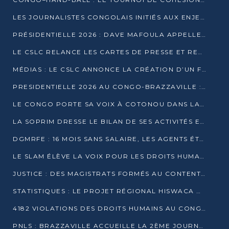
LES JOURNALISTES CONGOLAIS INITIÉS AUX ENJEUX DE L’ÉCONOMIE BLEUE
PRÉSIDENTIELLE 2026 : DAVE MAFOULA APPELLE LES CONGOLAIS À UN « NOUVEAU DÉPART »
LE CSLC RELANCE LES CARTES DE PRESSE ET RECONNAÎT OFFICIELLEMENT LES MÉDIAS EN LIGNE
MÉDIAS : LE CSLC ANNONCE LA CRÉATION D’UN FONDS D’APPUI À LA PRESSE
PRESIDENTIELLE 2026 AU CONGO-BRAZZAVILLE : UN CASTING ÉLARGI
LE CONGO PORTE SA VOIX À COTONOU DANS LA LUTTE CONTRE LA TUBERCULOSE
LA SOPRIM DRESSE LE BILAN DE SES ACTIVITÉS ET FIXE DE NOUVELLES PRIORITÉS
DGMRFE : 16 MOIS SANS SALAIRE, LES AGENTS ÉTOUFFENT DANS LE SILENCE
LE SLAM ÉLÈVE LA VOIX POUR LES DROITS HUMAINS À BRAZZAVILLE
JUSTICE : DES MAGISTRATS FORMÉS AU CONTENTIEUX DE LA PROPRIÉTÉ INTELLECTUELLE
STATISTIQUES : LE PROJET RÉGIONAL HISWACA OFFICIELLEMENT LANCÉ AU CONGO
4182 VIOLATIONS DES DROITS HUMAINS AU CONGO EN 2025 SELON LE CAD
PNLS : BRAZZAVILLE ACCUEILLE LA 2ÈME JOURNÉE SCIENTIFIQUE SUR LE VIH/SIDA