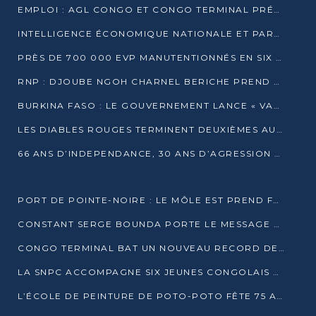
EMPLOI : AGL CONGO ET CONGO TERMINAL PRÉSÉLECTIONNENT PLUS DE 70 JEUNES À POINTE-NOIRE
INTELLIGENCE ÉCONOMIQUE NATIONALE ET PARTENARIATS INTERNATIONAUX : VERS UNE DOCTRINE SOUVERAINE DE SÉCURITÉ ÉCONOMIQUE
PRÈS DE 700 000 EVP MANUTENTIONNÉS EN SIX MOIS PAR CONGO TERMINAL
RNP : DJOUBE NGOH CHARNEL BERICHE PREND LES RÊNES DU PARTI
BURKINA FASO : LE GOUVERNEMENT LANCE « VACANCES UTILES 2026 » POUR FORMER LES ÉLÈVES À 15 MÉTIERS
LES DIABLES ROUGES TERMINENT DEUXIÈMES AU CHAMPIONNAT D’AFRIQUE ZONE 3
66 ANS D’INDEPENDANCE, 30 ANS D’AGRESSION RWAN DAISE : 4 PRESIDENCES, UN ECHEC COLLECTIF
PORT DE POINTE-NOIRE : LE MÔLE EST PREND FORME ET VISE LES GÉANTS DES MERS
CONSTANT SERGE BOUNDA PORTE LE MESSAGE DE COMPASSION DE DENIS SASSOU NGUESSO EN IRAN
CONGO TERMINAL BAT UN NOUVEAU RECORD DE PRODUCTIVITÉ AU PORT DE POINTE-NOIRE
LA SNPC ACCOMPAGNE SIX JEUNES CONGOLAIS AUX OLYMPIADES PANAFRICAINES DE MATHÉMATIQUES
L’ÉCOLE DE PEINTURE DE POTO-POTO FÊTE 75 ANS AU SERVICE DE L’ART CONGOLAIS