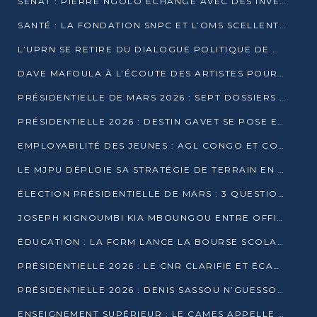
SÉNAT : PIERRE NGOLO ÉCHANGE AVEC DES INVESTISSEURS DU NUMÉRIQUE
SANTÉ : LA FONDATION SNPC ET L’OMS SCELLENT UN PARTENARIAT STRATÉGIQUE DE TROIS ANS
L’UPRN SE RETIRE DU DIALOGUE POLITIQUE DE DJAMBALA : TENSIONS DANS LE PRÉ-ÉLECTORAL CONGOLAIS
DAVE MAFOULA À L’ÉCOUTE DES ARTISTES POUR REDÉFINIR SA POLITIQUE CULTURELLE
PRÉSIDENTIELLE DE MARS 2026 : SEPT DOSSIERS DE CANDIDATURE ENREGISTRÉS À LA CLÔTURE DES DÉPÔTS
PRÉSIDENTIELLE 2026 : DESTIN GAVET SE POSE EN CANDIDAT DU « RAS-LE-BOL »
EMPLOYABILITÉ DES JEUNES : AGL CONGO ET CONGO TERMINAL S’ALLIENT À UCAC-ICAM
LE MJPU DÉPLOIE SA STRATÉGIE DE TERRAIN EN FAVEUR DE DSN
ÉLECTION PRÉSIDENTIELLE DE MARS : 3 QUESTIONS À UN EXPERT CONGOLAIS DE LA CYBERSÉCURITÉ
JOSEPH KIGNOUMBI KIA MBOUNGOU ENTRE OFFICIELLEMENT EN COURSE POUR LA PRÉSIDENTIELLE
ÉDUCATION : LA FCRM LANCE LA BOURSE SCOLAIRE FRANCINE-NTOUMI POUR PROMOUVOIR LES FILIÈRES SCIENTIFIQUES
PRÉSIDENTIELLE 2026 : LE CNR CLARIFIE ET ÉCARTE LA CANDIDATURE DU PASTEUR NTUMI
PRÉSIDENTIELLE 2026 : DENIS SASSOU N’GUESSO ANNONCE OFFICIELLEMENT SA CANDIDATURE
ENSEIGNEMENT SUPÉRIEUR : LE CAMES APPELLE À UNE UNIVERSITÉ AFRICAINE AXÉE SUR L’EMPLOYABILITÉ