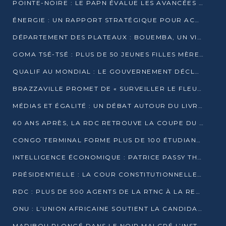
POINTE-NOIRE : LE PAPN ÉVALUE LES AVANCÉES DU MÔLE EST
ÉNERGIE : UN RAPPORT STRATÉGIQUE POUR ACCÉLÉRER LA TRANSITION AU CONGO
DÉPARTEMENT DES PLATEAUX : BOUEMBA, UN VIVIER ÉCONOMIQUE PRÊT À EXPLOSER
GOMA TSÉ-TSÉ : PLUS DE 50 JEUNES FILLES MÈRES SENSIBILISÉES À LA SANTÉ SEXUELLE
QUALIF AU MONDIAL : LE GOUVERNEMENT DÉCLARE LA JOURNÉE DU 1ER AVRIL 2026 CHÔMÉE ET PAYÉE
BRAZZAVILLE PROMET DE « SURVEILLER LE FLEUVE » APRÈS LA QUALIFICATION DE LA RDC AU MONDIAL
MÉDIAS ET ÉGALITÉ : UN DÉBAT AUTOUR DU LIVRE « CES FEMMES QUI REPRENNENT LE POUVOIR SUR LEUR VIE »
60 ANS APRÈS, LA RDC RETROUVE LA COUPE DU MONDE
CONGO TERMINAL FORME PLUS DE 100 ÉTUDIANTS AUX TECHNIQUES D’EMBAUCHE
INTELLIGENCE ÉCONOMIQUE : PATRICE PASSY THÉORISE UNE STRATÉGIE ADAPTÉE AUX CONTEXTES FRAGMENTÉS
PRÉSIDENTIELLE : LA COUR CONSTITUTIONNELLE CONFIRME LA VICTOIRE DE SASSOU NGUESSO AVEC 94,90 % DES SUFFRAGES
RDC : PLUS DE 500 AGENTS DE LA RTNC À LA RETRAITE, UNE PAGE SE TOURNE
ONU : L’UNION AFRICAINE SOUTIENT LA CANDIDATURE DE MACKY SALL
MADIBOU PLONGÉ DANS LE NOIR MALGRÉ L’INSTALLATION D’UN NOUVEAU TRANSFORMATEUR