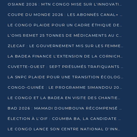
OSIANE 2026 : MTN CONGO MISE SUR L’INNOVATION POUR RELEVER LES DÉFIS AFRICAINS
COUPE DU MONDE 2026 : LES ABONNÉS CANAL+ AU CONGO DÉÇUS À QUELQUES JOURS DU COUP D’ENVOI
LE CONGO PLAIDE POUR UN CADRE ÉTHIQUE DE L’INTELLIGENCE ARTIFICIELLE À DAKAR
L’OMS REMET 25 TONNES DE MÉDICAMENTS AU CONGO POUR RENFORCER LA RIPOSTE AUX ÉPIDÉMIES
ZLECAF : LE GOUVERNEMENT MIS SUR LES FEMMES ENTREPRENEURES
LA BADEA FINANCE L’EXTENSION DE LA CORNICHE SUD DE BRAZZAVILLE
CUVETTE-OUEST : SEPT PRÉSUMÉS TRAFIQUANTS DE FAUNE INTERPELLÉS À EWO ET KELLÉ
LA SNPC PLAIDE POUR UNE TRANSITION ÉCOLOGIQUE PROGRESSIVE
CONGO-GUINÉE : LE PROGRAMME SIMANDOU 2040 AU CŒUR DES ÉCHANGES À LA BAD
LE CONGO ET LA BADEA EN VISITE DES CHANTIERS
BAD 2026 : MAMADI DOUMBOUYA RÉCOMPENSÉ PAR LE TROPHÉE BABACAR NDIAYE À BRAZZAVILLE
ÉLECTION À L’OIF : COUMBA BA, LA CANDIDATE DISCRÈTE QUI BOUSCULE LE JEU DIPLOMATIQUE
LE CONGO LANCE SON CENTRE NATIONAL D’INNOVATION