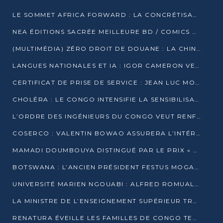
LE SOMMET AFRICA FORWARD : LA CONCRÉTISATION DE PARTENARIATS ÉQUILIBRÉS ET TOURNÉS VERS L’AVENIR ENTRE LE CONTINENT AFRICAIN ET LA FRANCE
NEA ÉDITIONS SACRÉE MEILLEURE BD / COMICS D’AFRIQUE AU KENYA
(MULTIMÉDIA) ZÉRO DROIT DE DOUANE : LA CHINE ET L’AFRIQUE VERS UNE PROXIMITÉ SANS PRÉCÉDENT (PAPIER GÉNÉRAL)
LANGUES NATIONALES ET IA : IGOR CAMERON VEUT ARRIMER LA STRATÉGIE IA À LA LOI SUR LA RECHERCHE
CERTIFICAT DE PRISE DE SERVICE : JEAN LUC MOUTHOU DÉMENT UNE « FAKE NEWS »
CHOLÉRA : LE CONGO INTENSIFIE LA SENSIBILISATION AU MARCHÉ DE TALANGAÏ
L’ORDRE DES INGÉNIEURS DU CONGO VEUT RENFORCER L’ÉTHIQUE ET LA CRÉDIBILITÉ DE LA PROFESSION
COSERCO : VALENTIN BOWAO ASSURERA L’INTÉRIM À LA TÊTE DU BUREAU EXÉCUTIF NATIONAL
MAMADI DOUMBOUYA DISTINGUÉ PAR LE PRIX « SUPER GRAND BÂTISSEUR BABACAR N’DIAYE »
BOTSWANA : L’ANCIEN PRÉSIDENT FESTUS MOGAE EST MORT À 86 ANS
UNIVERSITÉ MARIEN NGOUABI : ALFRED ROMUALD NGUYA POATY SOUTIENT UNE THÈSE SUR LE PARADOXE DE LA CROISSANCE EN ZONE CEMAC
LA MINISTRE DE L’ENSEIGNEMENT SUPÉRIEUR TRACE SA FEUILLE DE ROUTE
RENATURA ÉVEILLE LES FAMILLES DE CONGO TERMINAL À LA PROTECTION DE L’ENVIRONNEMENT