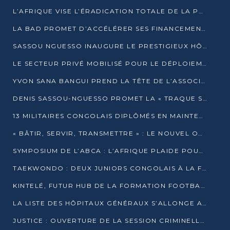
L’AFRIQUE VISE L’ÉRADICATION TOTALE DE LA POLIOMYÉLITE D’ICI 2026
LA BAD PROMET D’ACCÉLÉRER SES FINANCEMENTS AVEC LE MINISTÈRE DE L’ASSAINISSEMENT
SASSOU NGUESSO INAUGURE LE PRESTIGIEUX HÔTEL KEMPINSKI BRAZZAVILLE
LE SECTEUR PRIVÉ MOBILISÉ POUR LE DÉPLOIEMENT DE 19 MINI-CENTRALES SOLAIRES
YVON SANA BANGUI PREND LA TÊTE DE L’ASSOCIATION DES BANQUES CENTRALES AFRICAINES
DENIS SASSOU-NGUESSO PROMET LA « TRAQUE SANS RELÂCHE » DU GRAND BANDITISME
13 MILITAIRES CONGOLAIS DIPLÔMÉS EN MAINTENANCE INDUSTRIELLE APRÈS TROIS ANS DE FORMATION À L’UNIVERSITÉ MARIEN-NGOUABI
« BÂTIR, SERVIR, TRANSMETTRE » : LE NOUVEL OUVRAGE QUI INTERPELLE LES COLLECTIVITÉS
SYMPOSIUM DE L’ABCA : L’AFRIQUE PLAIDE POUR UN FINANCEMENT CLIMATIQUE ÉQUITABLE
TAEKWONDO : DEUX JUNIORS CONGOLAIS À LA FINALE D’OPEN SYRIES 2025 À ABIDJAN
KINTELÉ, FUTUR HUB DE LA FORMATION FOOTBALLISTIQUE AFRICAINE ?
LA LISTE DES HÔPITAUX GÉNÉRAUX S’ALLONGE AU CONGO
JUSTICE : OUVERTURE DE LA SESSION CRIMINELLE À BRAZZAVILLE AVEC 52 DOSSIERS AU RÔLE