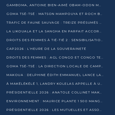
GAMBOMA, ANTOINE BIEN-AIMÉ OBAM-ODON MOBILISE LES 32 148 ÉLECTEURS EN FAVEUR DE DENIS SASSOU NGUESSO
GOMA TSÉ-TSÉ : MATSON MAMPOUYA ET ROCH BREDIN BISSALA NKOUNKOU EN CAMPAGNE DE PROXIMITÉ
TRAFIC DE FAUNE SAUVAGE : TREIZE PRÉSUMÉS TRAFIQUANTS INTERPELLÉS AU CONGO EN 2025
LA LIKOUALA ET LA SANGHA EN PARFAIT ACCORD AVEC LE PROJET DE SOCIÉTÉ DU CANDIDAT DENIS SASSOU-N’GUESSO
DROITS DES FEMMES À TIÉ-TIÉ 2 : SENSIBILISATION ET PÉDAGOGIE SUR LE DROIT DE VOTE
CAP2026 : L’HEURE DE LA SOUVERAINETÉ
DROITS DES FEMMES : AGL CONGO ET CONGO TERMINAL METTENT EN AVANT LE LEADERSHIP FÉMININ
GOMA TSÉ-TSÉ : LA DIRECTION LOCALE DE CAMPAGNE INTENSIFIE LA SENSIBILISATION DANS LES VILLAGES
MAKOUA : DELPHINE ÉDITH EMMANUEL LANCE LA CAMPAGNE POUR DENIS SASSOU-N’GUESSO
À MAKÉLÉKÉLÉ 1, LANDRY KOLELAS APPELLE À UNE MOBILISATION MASSIVE EN FAVEUR DE DENIS SASSOU-N’GUESSO
PRÉSIDENTIELLE 2026 : ANATOLE COLLINET MAKOSSO DÉFEND LE PROJET DE SOCIÉTÉ DE DENIS SASSOU NGUESSO
ENVIRONNEMENT : MAURICE PLANTE 1 500 MANGROVES POUR HONORER WANGARI MAATHAI
PRÉSIDENTIELLE 2026 : LES MUTUELLES ET ASSOCIATIONS S’IMPLIQUENT DANS LA CAMPAGNE ÉLECTORALE À TIÉ-TIÉ 2 (POINTE-NOIRE)