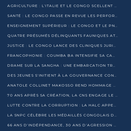
AGRICULTURE : L’ITALIE ET LE CONGO SCELLENT UN PARTENARIAT POUR UNE PRODUCTION LOCALE DURABLE
SANTÉ : LE CONGO PASSE EN REVUE LES PERFORMANCES DE SES HÔPITAUX À MI-PARCOURS
ENSEIGNEMENT SUPÉRIEUR : LE CONGO ET LE PNUD VEULENT RAPPROCHER LA FORMATION UNIVERSITAIRE DES BESOINS DU MARCHÉ DE L’EMPLOI
QUATRE PRÉSUMÉS DÉLINQUANTS FAUNIQUES ATTENDUS DEVANT LA JUSTICE POUR TRAFIC D’IVOIRE
JUSTICE : LE CONGO LANCE DES CLINIQUES JURIDIQUES POUR RAPPROCHER LE DROIT DES CITOYENS
FRANCOPHONIE : COUMBA BA INTENSIFIE SA CAMPAGNE POUR LA SUCCESSION À LA TÊTE DE L’OIF
DRAME SUR LA SANGHA : UNE EMBARCATION TRANSPORTANT DES FIDÈLES DE « NZAMBÉ YA L’HUILE » FAIT NAUFRAGE À OUESSO
DES JEUNES S’INITIENT À LA GOUVERNANCE CONTINENTALE À BRAZZAVILLE
ANATOLE COLLINET MAKOSSO REND HOMMAGE À JEAN-PAUL PIGASSE
70 ANS APRÈS SA CRÉATION, LA CNS ENGAGE LE VIRAGE DE LA DIGITALISATION
LUTTE CONTRE LA CORRUPTION : LA HALC APPELLE À PASSER DES DISCOURS AUX ACTES
LA SNPC CÉLÈBRE LES MÉDAILLÉS CONGOLAIS DES OLYMPIADES PANAFRICAINES DE MATHÉMATIQUES 2026
66 ANS D’INDÉPENDANCE, 30 ANS D’AGRESSION RWANDAISE : 4 PRÉSIDENCES, UN ÉCHEC COLLECTIF