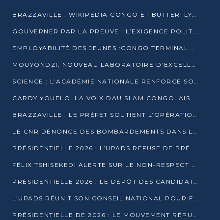
BRAZZAVILLE : WIKIPÉDIA CONGO ET BUTTERFLY SCELLENT UN PARTENARIAT POUR STRUCTURER LE BÉNÉVOLAT NUMÉRIQUE
GOUVERNER PAR LA PREUVE : L’EXIGENCE POLITIQUE DU XXIᵉ SIÈCLE
EMPLOYABILITÉ DES JEUNES :CONGO TERMINAL S’ALLIE À L’ESCIC POUR RAPPROCHER L’ÉCOLE DU TERRAIN
MOUYONDZI, NOUVEAU LABORATOIRE D’EXCELLENCE PÉDAGOGIQUE AVEC L’ENFICE
SCIENCE : L’ACADÉMIE NATIONALE RENFORCE SON ÉQUIPE ET TRACE SA FEUILLE DE ROUTE 2026
CARDY YOUELO, LA VOIX DAU SLAM CONGOLAIS QUI INTERPELLE LE MONDE
BRAZZAVILLE : LE PRÉFET SOUTIENT L’OPÉRATION « ZÉRO KULUNA » ET APPELLE À LA VIGILANCE CITOYENNE
LE CNR DÉNONCE DES BOMBARDEMENTS DANS LE POOL ET ACCUSE LE GOUVERNEMENT
PRÉSIDENTIELLE 2026 : L’UPADS REFUSE DE PRÉSENTER UN CANDIDAT ET DÉNONCE UN PROCESSUS NON CRÉDIBLE
FÉLIX TSHISEKEDI ALERTE SUR LE NON-RESPECT DES ENGAGEMENTS DE PAIX APRÈS SA RENCONTRE AVEC D. SASSOU-NGUESSO
PRÉSIDENTIELLE 2026 : LE DÉPÔT DES CANDIDATURES OUVERT DU 29 JANVIER AU 12 FÉVRIER
L’UPADS RÉUNIT SON CONSEIL NATIONAL POUR FIXER SA LIGNE POLITIQUE À DEUX MOIS DE LA PRÉSIDENTIELLE
PRÉSIDENTIELLE DE 2026 : LE MOUVEMENT RÉPUBLICAIN DÉNONCE UNE CONVOCATION ÉLECTORALE « OPAQUE ET PRÉCIPITÉE »