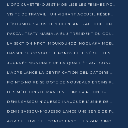
L’OFC CUVETTE-OUEST MOBILISE LES FEMMES POUR ACCUEILLIR LE PRÉSIDENT DE LA RÉPUBLIQUE
VISITE DE TRAVAIL : UN VIBRANT ACCUEIL RÉSERVÉ À DENIS SASSOU-N’GUESSO PAR L’ASSOCIATION « LES AMIS DE WOMO »
LÉKOUMOU : PLUS DE 900 ENFANTS AUTOCHTONES REÇOIVENT DES KITS SCOLAIRES GRÂCE À L’ESPACE OPOKO
PASCAL TSATY-MABIALA ÉLU PRÉSIDENT DU CONSEIL NATIONAL DE L’UPADS
LA SECTION 1-PCT MOUKOUNDZI NGOUAKA MOBILISE 100 000 FCFA POUR LE 6ᵉ CONGRÈS DU PARTI
BASSIN DU CONGO : LE FONDS BLEU SÉDUIT LES BAILLEURS À BELÉM
JOURNÉE MONDIALE DE LA QUALITÉ : AGL CONGO FORME ET SENSIBILISE LES JEUNES TALENTS
L’ACPE LANCE LA CERTIFICATION OBLIGATOIRE DES CONTRATS DE TRAVAIL DES TRANSPORTEURS
POINTE-NOIRE SE DOTE DE NOUVEAUX ENGINS POUR L’ASSAINISSEMENT ET L’ENTRETIEN ROUTIER
DES MÉDECINS DEMANDENT L’INSCRIPTION DU TRAITEMENT DU PIED-BOT DANS LES CURSUS UNIVERSITAIRES
DÉNIS SASSOU N’GUESSO INAUGURE L’USINE DE VALORISATION DU GAZ ASSOCIÉ
DENIS SASSOU-N’GUESSO LANCE UNE SÉRIE DE PROJETS DANS LE KOUILOU
AGRICULTURE : LE CONGO LANCE LES ZAP D’INONI ET YONO