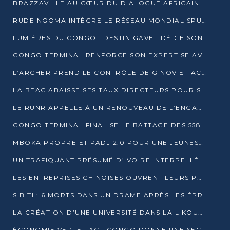
BRAZZAVILLE AU CŒUR DU DIALOGUE AFRICAIN SUR LES OBJECTIFS DE DÉVELOPPEMENT DURABLE
RUDE NGOMA INTÈGRE LE RÉSEAU MONDIAL SPUTNIK PRO APRÈS UNE FORMATION À MOSCOU
LUMIÈRES DU CONGO : DESTIN GAVET DÉDIE SON PRIX À L’UNITÉ NATIONALE ET À LA JEUNESSE
CONGO TERMINAL RENFORCE SON EXPERTISE AVEC NEUF NOUVEAUX FORMATEURS EN ENGINS PORTUAIRES
L’ARCHER PREND LE CONTRÔLE DE GINOV ET ACCÉLÈRE SON VIRAGE NUMÉRIQUE
LA BEAC ABAISSE SES TAUX DIRECTEURS POUR SOUTENIR LA CROISSANCE EN ZONE CEMAC
LE RUNR APPELLE À UN RENOUVEAU DE L’ENGAGEMENT MILITANT
CONGO TERMINAL FINALISE LE BATTAGE DES 558 PIEUX DU FUTUR QUAI DU MÔLE EST
MBOKA PROPRE ET PADJ 2.0 POUR UNE JEUNESSE PLUS AUTONOME
UN TRAFIQUANT PRÉSUMÉ D’IVOIRE INTERPELLÉ À DOLISIE
LES ENTREPRISES CHINOISES OUVRENT LEURS PORTES AUX JEUNES DIPLÔMÉS
SIBITI : 6 MORTS DANS UN DRAME APRÈS LES ÉPREUVES DU BEPC
LA CRÉATION D’UNE UNIVERSITÉ DANS LA LIKOUALA AU CŒUR D’UNE RÉFLEXION NATIONALE
ÉCONOMIE VERTE : AGL CONGO DONNE UNE SECONDE VIE À SES DÉCHETS INDUSTRIELS