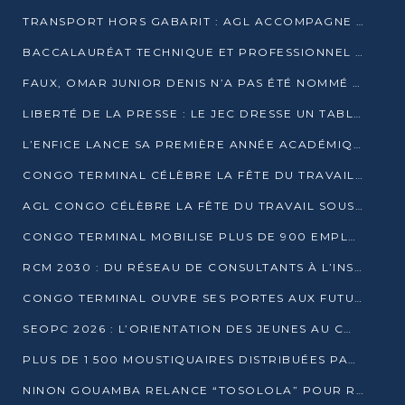
TRANSPORT HORS GABARIT : AGL ACCOMPAGNE LE DÉVELOPPEMENT DU SECTEUR BRASSICOLE AU CONGO
BACCALAURÉAT TECHNIQUE ET PROFESSIONNEL : 16 352 CANDIDATS LANCÉS DANS LES ÉPREUVES D’EPS
FAUX, OMAR JUNIOR DENIS N’A PAS ÉTÉ NOMMÉ AIDE DE CAMP ADJOINT DE DENIS SASSOU NGUESSO
LIBERTÉ DE LA PRESSE : LE JEC DRESSE UN TABLEAU PRÉOCCUPANT AU CONGO
L’ENFICE LANCE SA PREMIÈRE ANNÉE ACADÉMIQUE AVEC 100 FUTURS ENSEIGNANTS
CONGO TERMINAL CÉLÈBRE LA FÊTE DU TRAVAIL AVEC SES COLLABORATEURS À POINTE-NOIRE
AGL CONGO CÉLÈBRE LA FÊTE DU TRAVAIL SOUS LE SIGNE DE LA COHÉSION
CONGO TERMINAL MOBILISE PLUS DE 900 EMPLOYÉS AUTOUR DE LA SÉCURITÉ AU TRAVAIL
RCM 2030 : DU RÉSEAU DE CONSULTANTS À L’INSTRUMENT DE PUISSANCE EN AFRIQUE FRANCOPHONE
CONGO TERMINAL OUVRE SES PORTES AUX FUTURS INGÉNIEURS AU FORUM DES MÉTIERS D’UCAC-ICAM
SEOPC 2026 : L’ORIENTATION DES JEUNES AU CŒUR DE LA DEUXIÈME ÉDITION
PLUS DE 1 500 MOUSTIQUAIRES DISTRIBUÉES PAR AGL ET CONGO TERMINAL DANS LA LUTTE CONTRE LE PALUDISME
NINON GOUAMBA RELANCE “TOSOLOLA” POUR RENFORCER LE DIALOGUE AVEC LES CITOYENS