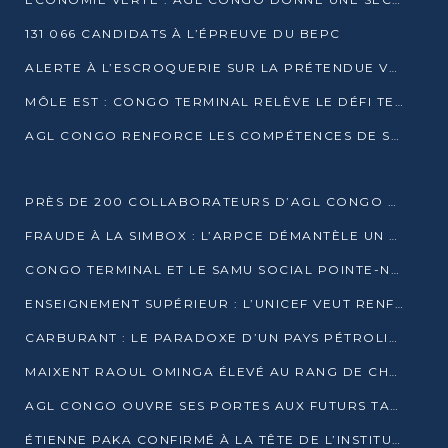
131 066 CANDIDATS À L’ÉPREUVE DU BEPC
ALERTE À L’ESCROQUERIE SUR LA PRÉTENDUE VENTE DE PARCELLES AFAT
MÔLE EST : CONGO TERMINAL RELÈVE LE DÉFI TECHNIQUE DES SABLES BITUMINEUX
AGL CONGO RENFORCE LES COMPÉTENCES DE SES ÉQUIPES AVEC LA CERTIFICATION CACES® R483
PRÈS DE 200 COLLABORATEURS D’AGL CONGO EN FORMATION JUSQU’EN JUILLET
FRAUDE À LA SIMBOX : L’ARPCE DÉMANTÈLE UN RÉSEAU UTILISANT DES CARTES SIM OUGANDAISES
CONGO TERMINAL ET LE SAMU SOCIAL POINTE-NOIRE RENOUVELLENT LEUR PARTENARIAT EN FAVEUR DES JEUNES VULNÉRABLES
ENSEIGNEMENT SUPÉRIEUR : L’UNICEF VEUT RENFORCER LA RECHERCHE SUR LES QUESTIONS DE L’ENFANCE
CARBURANT : LE PARADOXE D’UN PAYS PÉTROLIER CONFRONTÉ À DES PÉNURIES RÉCURRENTES
MAIXENT RAOUL OMINGA ÉLEVÉ AU RANG DE CHEVALIER DE L’ORDRE DE L’AMITIÉ ENTRE LA RUSSIE ET LE CONGO
AGL CONGO OUVRE SES PORTES AUX FUTURS TALENTS DE LA LOGISTIQUE
ÉTIENNE PAKA CONFIRMÉ À LA TÊTE DE L’INSTITUT GÉOGRAPHIQUE NATIONAL