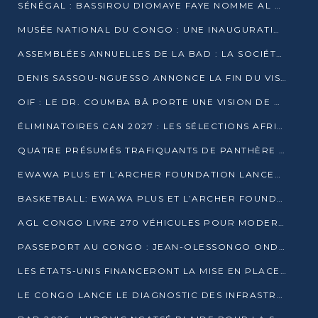
SÉNÉGAL : BASSIROU DIOMAYE FAYE NOMME AL AMINOU LÔ PREMIER MINISTRE
MUSÉE NATIONAL DU CONGO : UNE INAUGURATION PORTEUSE D’ESPOIR POUR LA CULTURE
ASSEMBLÉES ANNUELLES DE LA BAD : LA SOCIÉTÉ CIVILE CONGOLAISE À LA RECHERCHE DE PARTENAIRES POUR SES PROJETS
DENIS SASSOU-NGUESSO ANNONCE LA FIN DU VISA POUR LES AFRICAINS EN 2027
OIF : LE DR. COUMBA BÂ PORTE UNE VISION DE DIALOGUE, DE STABILITÉ ET DE RÉFORME À LA TÊTE
ÉLIMINATOIRES CAN 2027 : LES SÉLECTIONS AFRICAINES CONNAISSENT LEURS ADVERSAIRES
QUATRE PRÉSUMÉS TRAFIQUANTS DE PANTHÈRE ARRÊTÉS À EWO
EWAWA PLUS ET L’ARCHER FOUNDATION LANCENT UN CAMP DE BASKET POUR LES JEUNES À BRAZZAVILLE
BASKETBALL: EWAWA PLUS ET L’ARCHER FOUNDATION LANCENT UN CAMP POUR LES JEUNES
AGL CONGO LIVRE 270 VÉHICULES POUR MODERNISER LE TRANSPORT URBAIN
PASSEPORT AU CONGO : JEAN-OLESSONGO ONDAYE VEUT METTRE FIN AUX LENTEURS ADMINISTRATIVES
LES ÉTATS-UNIS FINANCERONT LA MISE EN PLACE DE JUSQU’À 50 CLINIQUES DE LUTTE CONTRE L’EBOLA
LE CONGO LANCE LE DIAGNOSTIC DES INFRASTRUCTURES SPORTIVES DU COMPLEXE DE KINTÉLÉ