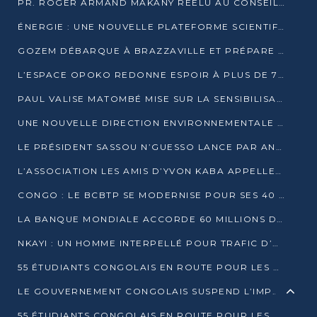
PR. ROGER ARMAND MAKANY RÉÉLU AU CONSEIL DE L’AUF
ÉNERGIE : UNE NOUVELLE PLATEFORME SCIENTIFIQUE POUR LA TRANSITION ÉNERGÉTIQUE EN AFRIQUE CENTRALE
GOZEM DÉBARQUE À BRAZZAVILLE ET PRÉPARE SON ARRIVÉE À POINTE-NOIRE
L’ESPACE OPOKO REDONNE ESPOIR À PLUS DE 775 ÉLÈVES AUTOCHTONES DANS LE NORD DU CONGO
PAUL VALISE MATOMBÉ MISE SUR LA SENSIBILISATION POUR ÉRAQUER LE GRAND BANDITISME
UNE NOUVELLE DIRECTION ENVIRONNEMENTALE POUR RENFORCER LA GESTION DES DONNÉES AU CONGO
LE PRÉSIDENT SASSOU N’GUESSO LANCE PAR ANTICIPATION LA 39ÈME JOURNÉE NATIONALE DE L’ARBRE
L’ASSOCIATION LES AMIS D’YVON KABA APPELLENT DENIS SASSOU N’GUESSO À SE PORTER CANDIDAT
CONGO : LE BCBTP SE MODERNISE POUR SES 40 ANS D’EXISTENCE
LA BANQUE MONDIALE ACCORDE 60 MILLIONS DE DOLLARS POUR LA RÉSILIENCE URBAINE AU CONGO
NKAYI : UN HOMME INTERPELLÉ POUR TRAFIC D’UN BÉBÉ CHIMPANZÉ
55 ÉTUDIANTS CONGOLAIS EN ROUTE POUR LES UNIVERSITÉS ALGÉRIENNES
LE GOUVERNEMENT CONGOLAIS SUSPEND L’IMPORTATION DES MACHETTES ET DES MOTOS
55 ÉTUDIANTS CONGOLAIS EN ROUTE POUR LES UNIVERSITÉS ALGÉRIENNES