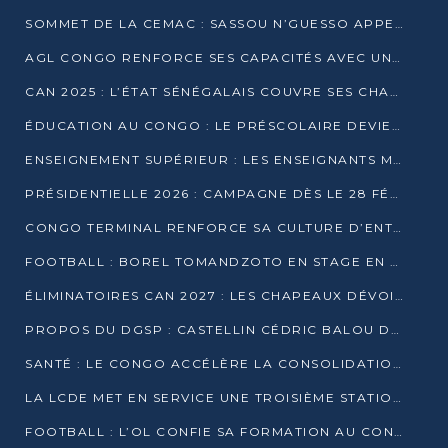
SOMMET DE LA CEMAC : SASSOU N’GUESSO APPELLE À LA VIGILANCE FACE AUX RISQUES ÉCONOMIQUES
AGL CONGO RENFORCE SES CAPACITÉS AVEC UNE GRUE DE 250 TONNES
CAN 2025 : L’ÉTAT SÉNÉGALAIS COUVRE SES CHAMPIONS D’AFRIQUE DE RÉCOMPENSES EXCEPTIONNELLES
ÉDUCATION AU CONGO : LE PRÉSCOLAIRE DEVIENT OBLIGATOIRE, LE BTS CONSACRÉ DIPLÔME D’ÉTAT
ENSEIGNEMENT SUPÉRIEUR : LES ENSEIGNANTS MAINTIENNENT LA GRÈVE ET EXIGENT UN ACCORD ÉCRIT AVEC L’ÉTAT
PRÉSIDENTIELLE 2026 : CAMPAGNE DÈS LE 28 FÉVRIER, SCRUTIN LES 12 ET 15 MARS
CONGO TERMINAL RENFORCE SA CULTURE D’ENTREPRISE AVEC LE PROGRAMME « WIN TOGETHER »
FOOTBALL : BOREL TOMANDZOTO EN STAGE EN ESPAGNE AVEC POLISSYA FC
ÉLIMINATOIRES CAN 2027 : LES CHAPEAUX DÉVOILÉS, LE CONGO FIXÉ SUR SON SORT
PROPOS DU DGSP : CASTELLIN CÉDRIC BALOU DÉNONCE DES PROPOS INTIMIDANTS
SANTÉ : LE CONGO ACCÉLÈRE LA CONSOLIDATION DE L’OFFRE DE SOINS
LA LCDE MET EN SERVICE UNE TROISIÈME STATION D’EAU POTABLE À MFILOU
FOOTBALL : L’OL CONFIE SA FORMATION AU CONGOLAIS CHRISTIAN BASSILA