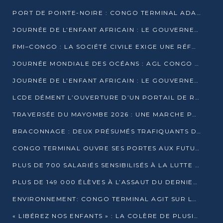
PORT DE POINTE-NOIRE : CONGO TERMINAL ADAPTE SON DRAGAGE AUX SABLES BITUMINEUX
JOURNÉE DE L’ENFANT AFRICAIN : LE GOUVERNEMENT RÉAFFIRME SON ENGAGEMENT POUR L’ACCÈS À L’EAU ET À L’ASSAINISSEMENT
FMI–CONGO : LA SOCIÉTÉ CIVILE EXIGE UNE RÉFORME DE LA FISCALITÉ PÉTROLIÈRE
JOURNÉE MONDIALE DES OCÉANS : AGL CONGO MOBILISE SES COLLABORATEURS POUR LA PRÉSERVATION DE LA BIODIVERSITÉ MARINE
JOURNÉE DE L’ENFANT AFRICAIN : LE GOUVERNEMENT MOBILISÉ POUR L’HYGIÈNE DANS LES ORPHELINATS
LCDE DÉMENT L’OUVERTURE D’UN PORTAIL DE RECRUTEMENT ET APPELLE À LA VIGILANCE
TRAVERSÉE DU MAYOMBE 2026 : UNE MARCHE POUR SENSIBILISER ET DÉPISTER AU DIABÈTE
BRACONNAGE : DEUX PRÉSUMÉS TRAFIQUANTS D’HIPPOPOTAME ÉCROUÉS À BRAZZAVILLE
CONGO TERMINAL OUVRE SES PORTES AUX FUTURS INGÉNIEURS DE L’UCAC-ICAM
PLUS DE 700 SALARIÉS SENSIBILISÉS À LA LUTTE CONTRE LA TUBERCULOSE À CONGO TERMINAL
PLUS DE 149 000 ÉLÈVES À L’ASSAUT DU DERNIER CEPE
ENVIRONNEMENT: CONGO TERMINAL AGIT SUR LE TERRAIN ET FORME LES PLUS JEUNES
« LIBÉREZ NOS ENFANTS » : LA COLÈRE DE PLUSIEURS MÈRES À BRAZZAVILLE CONTRE LA DGSP