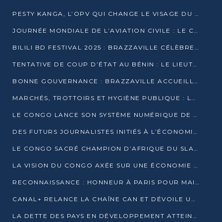
PESTY KANGA, L’OPV QUI CHANGE LE VISAGE DU REPORTAGE AU CONGO
JOURNÉE MONDIALE DE L’AVIATION CIVILE : LE CONGO MISE SUR L’INNOVATION ET LA SÉCURITÉ
BILILI BD FESTIVAL 2025 : BRAZZAVILLE CÉLÈBRE DIX ANS DE CRÉATION GRAPHIQUE AFRICAINE
TENTATIVE DE COUP D’ÉTAT AU BÉNIN : LE LIEUTENANT-COLONEL TIGRI S’AUTOPROCLAME CHEF D’UN COMITÉ MILITAIRE
BONNE GOUVERNANCE : BRAZZAVILLE ACCUEILLE LES PREMIÈRES JOURNÉES CONGOLAISES DE L’ÉVALUATION
MARCHÉS, TROTTOIRS ET HYGIÈNE PUBLIQUE : LE GOUVERNEMENT DURCIT LE TON
LE CONGO LANCE SON SYSTÈME NUMÉRIQUE DE VÉRIFICATION DU BOIS
DES FUTURS JOURNALISTES INITIÉS À L’ÉCONOMIE BLEUE DURABLE
LE CONGO SACRÉ CHAMPION D’AFRIQUE DU SLAM 2025
LA VISION DU CONGO AXÉE SUR UNE ÉCONOMIE BAS CARBONE AU RENDEZ-VOUS DE MONACO 2025
RECONNAISSANCE : HONNEUR À PARIS POUR MAIXENT RAOUL OMINGA
CANAL+ RELANCE LA CHAÎNE CAN ET DÉVOILE UNE OFFRE EXCEPTIONNELLE POUR DÉCEMBRE
LA DETTE DES PAYS EN DÉVELOPPEMENT ATTEINT UN SOMMET HISTORIQUE ENTRE 2022 ET 2024