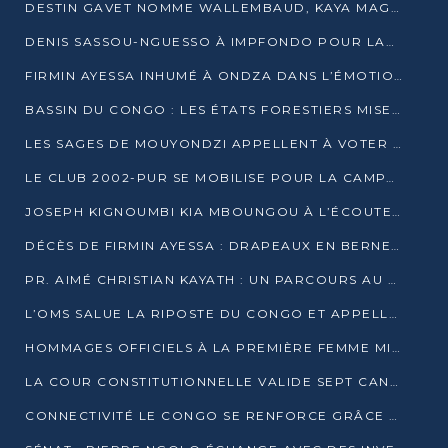
DESTIN GAVET NOMME WALLEMBAUD, KAYA MAGANE, BOUDZIKA ET MBOUSSA-ELLAH AUX COMMANDES DE SA CAMPAGNE
DENIS SASSOU-NGUESSO À IMPFONDO POUR LANCER LE CORRIDOR 13
FIRMIN AYESSA INHUMÉ À ONDZA DANS L’ÉMOTION ET LE RECUEILLEMENT
BASSIN DU CONGO : LES ÉTATS FORESTIERS MISENT SUR LES MARCHÉS CARBONE
LES SAGES DE MOUYONDZI APPELLENT À VOTER DENIS SASSOU-NGUESSO
LE CLUB 2002-PUR SE MOBILISE POUR LA CAMPAGNE
JOSEPH KIGNOUMBI KIA MBOUNGOU À L’ÉCOUTE DE TALANGAÏ
DÉCÈS DE FIRMIN AYESSA : DRAPEAUX EN BERNE LUNDI
PR. AIMÉ CHRISTIAN KAYATH : UN PARCOURS AU SERVICE DE LA RECHERCHE ET DE L’INNOVATION
L’OMS SALUE LA RIPOSTE DU CONGO ET APPELLE À DES RÉFORMES DURABLES
HOMMAGES OFFICIELS À LA PREMIÈRE FEMME MINISTRE DU CONGO
LA COUR CONSTITUTIONNELLE VALIDE SEPT CANDIDATURES POUR LA PRÉSIDENTIELLE
CONNECTIVITÉ LE CONGO SE RENFORCE GRÂCE AU CÂBLE 2AFRICA