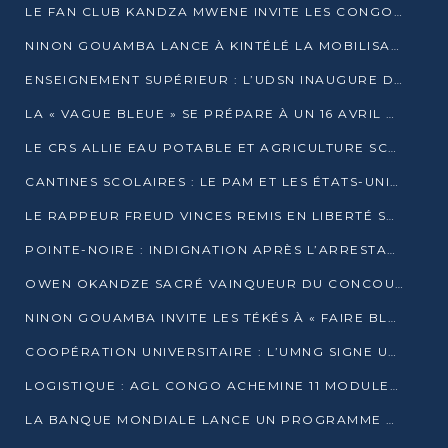
LE FAN CLUB KANDZA MWENE INVITE LES CONGOLAIS À UNE FORTE AFFLUENCE AU STADE DE KINTÉLÉ
NINON GOUAMBA LANCE À KINTÉLÉ LA MOBILISATION POUR L’INVESTITURE DR DSN
ENSEIGNEMENT SUPÉRIEUR : L’UDSN INAUGURE DES LABORATOIRES POUR BOOSTER LA FORMATION PRATIQUE
LA « VAGUE BLEUE » SE PRÉPARE À UN 16 AVRIL HISTORIQUE
LE CRS ALLIE EAU POTABLE ET AGRICULTURE SCOLAIRE AU CŒUR DE LA TRANSFORMATION DES ÉCOLES RURALES
CANTINES SCOLAIRES : LE PAM ET LES ÉTATS-UNIS AU CONTACT DES ÉCOLIERS DE KINKALA
LE RAPPEUR FREUD VINCES REMIS EN LIBERTÉ SOUS PRESSION MÉDIATIQUE
POINTE-NOIRE : INDIGNATION APRÈS L’ARRESTATION DU RAPPEUR FREUD VINCES
OWEN OKANDZE SACRÉ VAINQUEUR DU CONCOURS SLAM POUR LA VIE
NINON GOUAMBA INVITE LES TÉKÉS À « FAIRE BLOC » POUR PESER DANS LE DÉBAT NATIONAL
COOPÉRATION UNIVERSITAIRE : L’UMNG SIGNE UN ACCORD STRATÉGIQUE AVEC L’UNIVERSITÉ HAINAN EN CHINE
LOGISTIQUE : AGL CONGO ACHEMINE 11 MODULES GÉANTS JUSQU’À BRAZZAVILLE
LA BANQUE MONDIALE LANCE UN PROGRAMME DE 394 MILLIONS DE DOLLARS POUR LE BASSIN DU CONGO