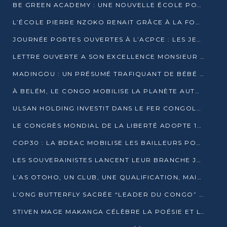
BE GREEN ACADEMY : UNE NOUVELLE ÉCOLE POUR LES MÉTIERS DE L’ÉCOLOGIE À POINTE-NOIRE
L’ÉCOLE PIERRE NZOKO RENAIT GRÂCE À LA FONDATION MUCODEC
JOURNÉE PORTES OUVERTES À L’ACPCE : LES JEUNES EN IMMERSION DANS L’ENTREPRISE
LETTRE OUVERTE A SON EXCELLENCE MONSIEUR DENIS SASSOU NGUESSO, PRESIDENT DE LAREPUBLIQUE DU CONGO
MADINGOU : UN PRÉSUMÉ TRAFIQUANT DE BÉBÉ CHIMPANZÉ FIXÉ SUR SON SORT LE 20 NOVEMBRE
À BELÉM, LE CONGO MOBILISE LA PLANÈTE AUTOUR DU FONDS BLEU POUR LE BASSIN DU CONGO
ULSAN HOLDING INVESTIT DANS LE FER CONGOLAIS
LE CONGRÈS MONDIAL DE LA LIBERTÉ ADOPTE 14 RÉSOLUTIONS HISTORIQUES
COP30 : LA BDEAC MOBILISE LES BAILLEURS POUR LE FONDS BLEU DU BASSIN DU CONGO
LES SOUVERAINISTES LANCENT LEUR BRANCHE JEUNE À BRAZZAVILLE
L’AS OTOHO, UN CLUB, UNE QUALIFICATION, MAIS ENCORE DES DOUTES
L’ONG BUTTERFLY SACRÉE “LEADER DU CONGO” AU PRIX D’EXCELLENCE 2025
STIVEN MAGE MAKANGA CÉLÈBRE LA POÉSIE ET L’HUMAIN AVEC SON RECUEIL “HECTARE”