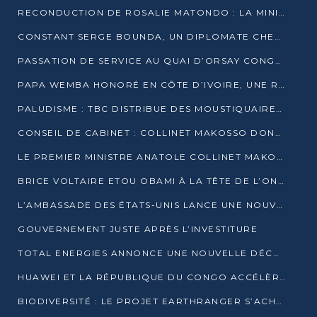
RECONDUCTION DE ROSALIE MATONDO : LA MINISTRE PROMET D’ACCÉLÉRER LE TRAITEMENT DES DOSSIERS ET DE RELEVER DE NOUVEAUX DÉFIS
CONSTANT SERGE BOUNDA, UN DIPLOMATE CHEVRONNÉ AUX COMMANDES DES AFFAIRES ÉTRANGÈRES
PASSATION DE SERVICE AU QUAI D’ORSAY CONGOLAIS : GAKOSSO PASSE LE FLAMBEAU À BOUNDA
PAPA WEMBA HONORÉ EN CÔTE D’IVOIRE, UNE RUE PORTE DÉSORMAIS SON NOM
PALUDISME : TBC DISTRIBUE DES MOUSTIQUAIRES DANS DEUX CSI DE BRAZZAVILLE
CONSEIL DE CABINET : COLLINET MAKOSSO DONNE SES DERNIÈRES ORIENTATIONS
LE PREMIER MINISTRE ANATOLE COLLINET MAKOSSO DÉMISSIONNE AVEC SON GOUVERNEMENT
BRICE VOLTAIRE ETOU OBAMI À LA TÊTE DE L’ONEC-C POUR TROIS ANS
L’AMBASSADE DES ÉTATS-UNIS LANCE UNE NOUVELLE COHORTE DU PROGRAMME ACCESS MICRO-SCHOLARSHIP
GOUVERNEMENT JUSTE APRÈS L’INVESTITURE
TOTAL ENERGIES ANNONCE UNE NOUVELLE DÉCOUVERTE D’HYDROCARBURES SUR LE PERMIS MOHO AU LARGE DU CONGO
HUAWEI ET LA RÉPUBLIQUE DU CONGO ACCÉLÈRENT LEUR PARTENARIAT
BIODIVERSITÉ : LE PROJET EARTHRANGER S’ACHÈVE, MAIS LES DÉFIS DEMEURENT