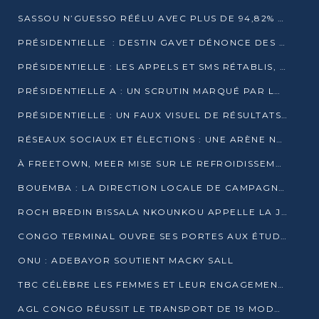
SASSOU N’GUESSO RÉÉLU AVEC PLUS DE 94,82% DES VOIX
PRÉSIDENTIELLE : DESTIN GAVET DÉNONCE DES IRRÉGULARITÉS ET REVENDIQUE LA VICTOIRE
PRÉSIDENTIELLE : LES APPELS ET SMS RÉTABLIS, INTERNET RESTE BLOQUÉ
PRÉSIDENTIELLE A : UN SCRUTIN MARQUÉ PAR LA COUPURE D’INTERNET ET UNE AFFLUENCE TIMIDE À BRAZZAVILLE
PRÉSIDENTIELLE : UN FAUX VISUEL DE RÉSULTATS CIRCULE
RÉSEAUX SOCIAUX ET ÉLECTIONS : UNE ARÈNE NUMÉRIQUE EN PLEINE MUTATION AU CONGO
À FREETOWN, MEER MISE SUR LE REFROIDISSEMENT PASSIF FACE À LA CHALEUR EXTRÊME
BOUEMBA : LA DIRECTION LOCALE DE CAMPAGNE DE DENIS SASSOU N’GUESSO MULTIPLIE LES ACTIVITÉS DE MOBILISATION
ROCH BREDIN BISSALA NKOUNKOU APPELLE LA JEUNESSE DE GOMA TSÉ-TSÉ À UN VOTE MASSIF POUR DENIS SASSOU NGUESSO
CONGO TERMINAL OUVRE SES PORTES AUX ÉTUDIANTS EN TRANSPORT ET LOGISTIQUE
ONU : ADEBAYOR SOUTIENT MACKY SALL
TBC CÉLÈBRE LES FEMMES ET LEUR ENGAGEMENT À L’OCCASION DU 8 MARS
AGL CONGO RÉUSSIT LE TRANSPORT DE 19 MODULES HORS GABARIT ENTRE POINTE-NOIRE ET BRAZZAVILLE