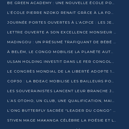
BE GREEN ACADEMY : UNE NOUVELLE ÉCOLE POUR LES MÉTIERS DE L’ÉCOLOGIE À POINTE-NOIRE
L’ÉCOLE PIERRE NZOKO RENAIT GRÂCE À LA FONDATION MUCODEC
JOURNÉE PORTES OUVERTES À L’ACPCE : LES JEUNES EN IMMERSION DANS L’ENTREPRISE
LETTRE OUVERTE A SON EXCELLENCE MONSIEUR DENIS SASSOU NGUESSO, PRESIDENT DE LAREPUBLIQUE DU CONGO
MADINGOU : UN PRÉSUMÉ TRAFIQUANT DE BÉBÉ CHIMPANZÉ FIXÉ SUR SON SORT LE 20 NOVEMBRE
À BELÉM, LE CONGO MOBILISE LA PLANÈTE AUTOUR DU FONDS BLEU POUR LE BASSIN DU CONGO
ULSAN HOLDING INVESTIT DANS LE FER CONGOLAIS
LE CONGRÈS MONDIAL DE LA LIBERTÉ ADOPTE 14 RÉSOLUTIONS HISTORIQUES
COP30 : LA BDEAC MOBILISE LES BAILLEURS POUR LE FONDS BLEU DU BASSIN DU CONGO
LES SOUVERAINISTES LANCENT LEUR BRANCHE JEUNE À BRAZZAVILLE
L’AS OTOHO, UN CLUB, UNE QUALIFICATION, MAIS ENCORE DES DOUTES
L’ONG BUTTERFLY SACRÉE “LEADER DU CONGO” AU PRIX D’EXCELLENCE 2025
STIVEN MAGE MAKANGA CÉLÈBRE LA POÉSIE ET L’HUMAIN AVEC SON RECUEIL “HECTARE”