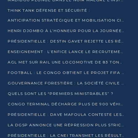
THINK TANK DÉFENSE ET SÉCURITÉ :
ANTICIPATION STRATÉGIQUE ET MOBILISATION CITOYENNE POUR NOTRE SOUVERAINETÉ NATIONALE
HENRI DJOMBO À L’HONNEUR POUR LA JOURNÉE MONDIALE DU THÉÂTRE
PRÉSIDENTIELLE : DESTIN GAVET REJETTE LES RÉSULTATS ET APPELLE À UN DIALOGUE NATIONAL
ENSEIGNEMENT : L’ENFICE LANCE LE RECRUTEMENT DE SA PREMIÈRE PROMOTION DE PROFESSEURS DES ÉCOLES
AGL MET SUR RAIL UNE LOCOMOTIVE DE 83 TONNES À POINTE-NOIRE
FOOTBALL : LE CONGO OBTIENT LE PROJET FIFA ARENA POUR SES 15 DÉPARTEMENTS
GOUVERNANCE FORESTIÈRE : LA SOCIÉTÉ CIVILE CONGOLAISE AFFICHE SES PRIORITÉS POUR 2026
QUELS SONT LES “PREMIERS MINISTRABLES” ?
CONGO TERMINAL DÉCHARGE PLUS DE 900 VÉHICULES EN QUELQUES HEURES
PRÉSIDENTIELLE : DAVE MAFOULA CONTESTE LES RÉSULTATS PROVISOIRES
LA DGSP ANNONCE UNE RÉPRESSION PLUS STRICTE CONTRE LES MOTO-TAXIS
PRÉSIDENTIELLE : LA CNEI TRANSMET LES RÉSULTATS PROVISOIRES À LA COUR CONSTITUTIONNELLE