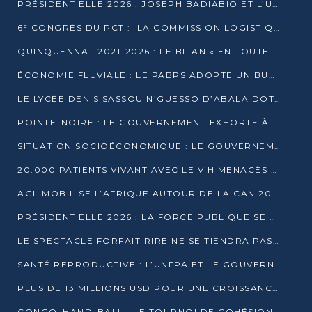
PRÉSIDENTIELLE 2026 : JOSEPH BADIABIO ET L’UDH-YUKI JOUENT LA PRUDENCE
6ᵉ CONGRÈS DU PCT : LA COMMISSION LOGISTIQUE ASSURE LA DISTRIBUTION DES KITS
QUINQUENNAT 2021-2026 : LE BILAN « EN TOUTE TRANSPARENCE » PRÉSENTÉ À LA PRESSE
ÉCONOMIE FLUVIALE : LE PABPS ADOPTE UN BUDGET 2026 DE PLUS DE 2,7 MILLIARDS FCFA
LE LYCÉE DENIS SASSOU N’GUESSO D’ABALA DOTÉ D’UNE SALLE MULTIMÉDIA
POINTE-NOIRE : LE GOUVERNEMENT EXHORTE À UN USAGE RESPONSABLE DU NOUVEAU MATÉRIEL MUNICIPAL
SITUATION SOCIOÉCONOMIQUE : LE GOUVERNEMENT INTERPELLÉ DEVANT LE SÉNAT
20.000 PATIENTS VIVANT AVEC LE VIH MENACÉS D’ARRÊT DE TRAITEMENT
AGL MOBILISE L’AFRIQUE AUTOUR DE LA CAN 2025
PRÉSIDENTIELLE 2026 : LA FORCE PUBLIQUE SE PRÉPARE À SÉCURISER LE SCRUTIN
LE SPECTACLE FORFAIT RIRE NE SE TIENDRA PAS LE 1ER JANVIER
SANTÉ REPRODUCTIVE : L’UNFPA ET LE GOUVERNEMENT AFFINENT LES PRIORITÉS DE 2026
PLUS DE 13 MILLIONS USD POUR UNE CROISSANCE VERTE ET SOUVERAINE
CONGO–HAND-BALL : LE TOURNOI DE COHÉSION ET DE FRATERNITÉ ALLUME SES LAMPIONS À BRAZZAVILLE