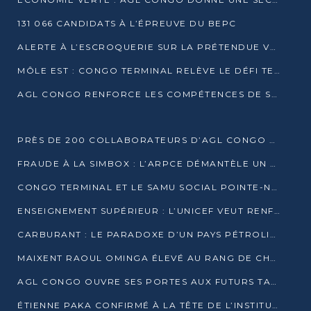
131 066 CANDIDATS À L’ÉPREUVE DU BEPC
ALERTE À L’ESCROQUERIE SUR LA PRÉTENDUE VENTE DE PARCELLES AFAT
MÔLE EST : CONGO TERMINAL RELÈVE LE DÉFI TECHNIQUE DES SABLES BITUMINEUX
AGL CONGO RENFORCE LES COMPÉTENCES DE SES ÉQUIPES AVEC LA CERTIFICATION CACES® R483
PRÈS DE 200 COLLABORATEURS D’AGL CONGO EN FORMATION JUSQU’EN JUILLET
FRAUDE À LA SIMBOX : L’ARPCE DÉMANTÈLE UN RÉSEAU UTILISANT DES CARTES SIM OUGANDAISES
CONGO TERMINAL ET LE SAMU SOCIAL POINTE-NOIRE RENOUVELLENT LEUR PARTENARIAT EN FAVEUR DES JEUNES VULNÉRABLES
ENSEIGNEMENT SUPÉRIEUR : L’UNICEF VEUT RENFORCER LA RECHERCHE SUR LES QUESTIONS DE L’ENFANCE
CARBURANT : LE PARADOXE D’UN PAYS PÉTROLIER CONFRONTÉ À DES PÉNURIES RÉCURRENTES
MAIXENT RAOUL OMINGA ÉLEVÉ AU RANG DE CHEVALIER DE L’ORDRE DE L’AMITIÉ ENTRE LA RUSSIE ET LE CONGO
AGL CONGO OUVRE SES PORTES AUX FUTURS TALENTS DE LA LOGISTIQUE
ÉTIENNE PAKA CONFIRMÉ À LA TÊTE DE L’INSTITUT GÉOGRAPHIQUE NATIONAL