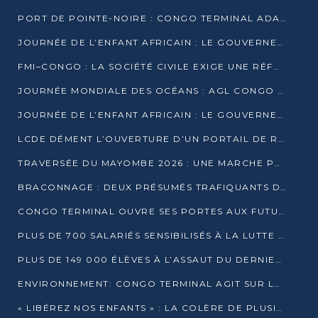
PORT DE POINTE-NOIRE : CONGO TERMINAL ADAPTE SON DRAGAGE AUX SABLES BITUMINEUX
JOURNÉE DE L’ENFANT AFRICAIN : LE GOUVERNEMENT RÉAFFIRME SON ENGAGEMENT POUR L’ACCÈS À L’EAU ET À L’ASSAINISSEMENT
FMI–CONGO : LA SOCIÉTÉ CIVILE EXIGE UNE RÉFORME DE LA FISCALITÉ PÉTROLIÈRE
JOURNÉE MONDIALE DES OCÉANS : AGL CONGO MOBILISE SES COLLABORATEURS POUR LA PRÉSERVATION DE LA BIODIVERSITÉ MARINE
JOURNÉE DE L’ENFANT AFRICAIN : LE GOUVERNEMENT MOBILISÉ POUR L’HYGIÈNE DANS LES ORPHELINATS
LCDE DÉMENT L’OUVERTURE D’UN PORTAIL DE RECRUTEMENT ET APPELLE À LA VIGILANCE
TRAVERSÉE DU MAYOMBE 2026 : UNE MARCHE POUR SENSIBILISER ET DÉPISTER AU DIABÈTE
BRACONNAGE : DEUX PRÉSUMÉS TRAFIQUANTS D’HIPPOPOTAME ÉCROUÉS À BRAZZAVILLE
CONGO TERMINAL OUVRE SES PORTES AUX FUTURS INGÉNIEURS DE L’UCAC-ICAM
PLUS DE 700 SALARIÉS SENSIBILISÉS À LA LUTTE CONTRE LA TUBERCULOSE À CONGO TERMINAL
PLUS DE 149 000 ÉLÈVES À L’ASSAUT DU DERNIER CEPE
ENVIRONNEMENT: CONGO TERMINAL AGIT SUR LE TERRAIN ET FORME LES PLUS JEUNES
« LIBÉREZ NOS ENFANTS » : LA COLÈRE DE PLUSIEURS MÈRES À BRAZZAVILLE CONTRE LA DGSP