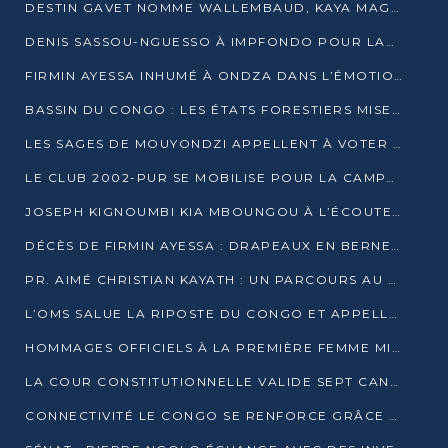
DESTIN GAVET NOMME WALLEMBAUD, KAYA MAGANE, BOUDZIKA ET MBOUSSA-ELLAH AUX COMMANDES DE SA CAMPAGNE
DENIS SASSOU-NGUESSO À IMPFONDO POUR LANCER LE CORRIDOR 13
FIRMIN AYESSA INHUMÉ À ONDZA DANS L’ÉMOTION ET LE RECUEILLEMENT
BASSIN DU CONGO : LES ÉTATS FORESTIERS MISENT SUR LES MARCHÉS CARBONE
LES SAGES DE MOUYONDZI APPELLENT À VOTER DENIS SASSOU-NGUESSO
LE CLUB 2002-PUR SE MOBILISE POUR LA CAMPAGNE
JOSEPH KIGNOUMBI KIA MBOUNGOU À L’ÉCOUTE DE TALANGAÏ
DÉCÈS DE FIRMIN AYESSA : DRAPEAUX EN BERNE LUNDI
PR. AIMÉ CHRISTIAN KAYATH : UN PARCOURS AU SERVICE DE LA RECHERCHE ET DE L’INNOVATION
L’OMS SALUE LA RIPOSTE DU CONGO ET APPELLE À DES RÉFORMES DURABLES
HOMMAGES OFFICIELS À LA PREMIÈRE FEMME MINISTRE DU CONGO
LA COUR CONSTITUTIONNELLE VALIDE SEPT CANDIDATURES POUR LA PRÉSIDENTIELLE
CONNECTIVITÉ LE CONGO SE RENFORCE GRÂCE AU CÂBLE 2AFRICA