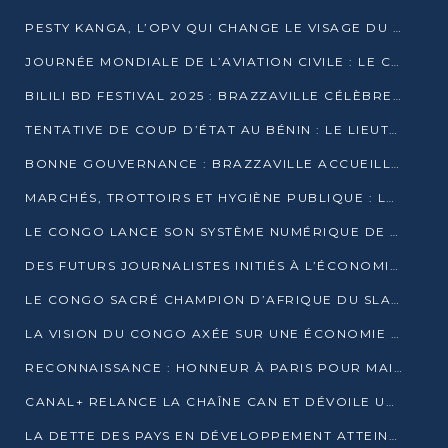
PESTY KANGA, L’OPV QUI CHANGE LE VISAGE DU REPORTAGE AU CONGO
JOURNÉE MONDIALE DE L’AVIATION CIVILE : LE CONGO MISE SUR L’INNOVATION ET LA SÉCURITÉ
BILILI BD FESTIVAL 2025 : BRAZZAVILLE CÉLÈBRE DIX ANS DE CRÉATION GRAPHIQUE AFRICAINE
TENTATIVE DE COUP D’ÉTAT AU BÉNIN : LE LIEUTENANT-COLONEL TIGRI S’AUTOPROCLAME CHEF D’UN COMITÉ MILITAIRE
BONNE GOUVERNANCE : BRAZZAVILLE ACCUEILLE LES PREMIÈRES JOURNÉES CONGOLAISES DE L’ÉVALUATION
MARCHÉS, TROTTOIRS ET HYGIÈNE PUBLIQUE : LE GOUVERNEMENT DURCIT LE TON
LE CONGO LANCE SON SYSTÈME NUMÉRIQUE DE VÉRIFICATION DU BOIS
DES FUTURS JOURNALISTES INITIÉS À L’ÉCONOMIE BLEUE DURABLE
LE CONGO SACRÉ CHAMPION D’AFRIQUE DU SLAM 2025
LA VISION DU CONGO AXÉE SUR UNE ÉCONOMIE BAS CARBONE AU RENDEZ-VOUS DE MONACO 2025
RECONNAISSANCE : HONNEUR À PARIS POUR MAIXENT RAOUL OMINGA
CANAL+ RELANCE LA CHAÎNE CAN ET DÉVOILE UNE OFFRE EXCEPTIONNELLE POUR DÉCEMBRE
LA DETTE DES PAYS EN DÉVELOPPEMENT ATTEINT UN SOMMET HISTORIQUE ENTRE 2022 ET 2024