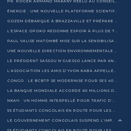
PR. ROGER ARMAND MAKANY RÉÉLU AU CONSEIL DE L’AUF
ÉNERGIE : UNE NOUVELLE PLATEFORME SCIENTIFIQUE POUR LA TRANSITION ÉNERGÉTIQUE EN AFRIQUE CENTRALE
GOZEM DÉBARQUE À BRAZZAVILLE ET PRÉPARE SON ARRIVÉE À POINTE-NOIRE
L’ESPACE OPOKO REDONNE ESPOIR À PLUS DE 775 ÉLÈVES AUTOCHTONES DANS LE NORD DU CONGO
PAUL VALISE MATOMBÉ MISE SUR LA SENSIBILISATION POUR ÉRAQUER LE GRAND BANDITISME
UNE NOUVELLE DIRECTION ENVIRONNEMENTALE POUR RENFORCER LA GESTION DES DONNÉES AU CONGO
LE PRÉSIDENT SASSOU N’GUESSO LANCE PAR ANTICIPATION LA 39ÈME JOURNÉE NATIONALE DE L’ARBRE
L’ASSOCIATION LES AMIS D’YVON KABA APPELLENT DENIS SASSOU N’GUESSO À SE PORTER CANDIDAT
CONGO : LE BCBTP SE MODERNISE POUR SES 40 ANS D’EXISTENCE
LA BANQUE MONDIALE ACCORDE 60 MILLIONS DE DOLLARS POUR LA RÉSILIENCE URBAINE AU CONGO
NKAYI : UN HOMME INTERPELLÉ POUR TRAFIC D’UN BÉBÉ CHIMPANZÉ
55 ÉTUDIANTS CONGOLAIS EN ROUTE POUR LES UNIVERSITÉS ALGÉRIENNES
LE GOUVERNEMENT CONGOLAIS SUSPEND L’IMPORTATION DES MACHETTES ET DES MOTOS
55 ÉTUDIANTS CONGOLAIS EN ROUTE POUR LES UNIVERSITÉS ALGÉRIENNES