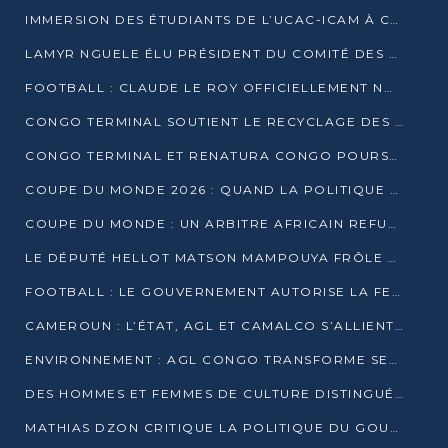
IMMERSION DES ÉTUDIANTS DE L’UCAC-ICAM À CONGO TERMINAL
LAMYR NGUELE ÉLU PRÉSIDENT DU COMITÉ DES MEMBRES D’HONNEUR DU PCT
FOOTBALL : CLAUDE LE ROY OFFICIELLEMENT NOMMÉ SÉLECTIONNEUR DU CONGO
CONGO TERMINAL SOUTIENT LE RECYCLAGE DES DÉCHETS PLASTIQUES À POINTE-NOIRE
CONGO TERMINAL ET RENATURA CONGO POURSUIVENT LEUR COMBAT POUR LA BIODIVERSITÉ
COUPE DU MONDE 2026 : QUAND LA POLITIQUE MENACE L’UNIVERSALITÉ DU FOOTBALL
COUPE DU MONDE : UN ARBITRE AFRICAIN REFUSÉ À L’ENTRÉE DES ÉTATS-UNIS
LE DÉPUTÉ HELLOT MATSON MAMPOUYA FRÔLE LA MORT LORS D’UNE EMBUSCADE DZNS LE POOL
FOOTBALL : LE GOUVERNEMENT AUTORISE LA FECOFOOT À OCCUPER LES COMPLEXES SPORTIFS
CAMEROUN : L’ÉTAT, AGL ET CAMALCO S’ALLIENT POUR UN MÉGA-PROJET FERROVIAIRE
ENVIRONNEMENT : AGL CONGO TRANSFORME SES DÉCHETS EN OUTILS DE FORMATION
DES HOMMES ET FEMMES DE CULTURE DISTINGUÉS POUR LEUR ENGAGEMENT PAR BANTOU CULTURE
MATHIAS DZON CRITIQUE LA POLITIQUE DU GOUVERNEMENT ET ALERTE SUR LA DETTE DU CONGO