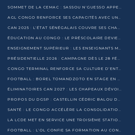
SOMMET DE LA CEMAC : SASSOU N’GUESSO APPELLE À LA VIGILANCE FACE AUX RISQUES ÉCONOMIQUES
AGL CONGO RENFORCE SES CAPACITÉS AVEC UNE GRUE DE 250 TONNES
CAN 2025 : L’ÉTAT SÉNÉGALAIS COUVRE SES CHAMPIONS D’AFRIQUE DE RÉCOMPENSES EXCEPTIONNELLES
ÉDUCATION AU CONGO : LE PRÉSCOLAIRE DEVIENT OBLIGATOIRE, LE BTS CONSACRÉ DIPLÔME D’ÉTAT
ENSEIGNEMENT SUPÉRIEUR : LES ENSEIGNANTS MAINTIENNENT LA GRÈVE ET EXIGENT UN ACCORD ÉCRIT AVEC L’ÉTAT
PRÉSIDENTIELLE 2026 : CAMPAGNE DÈS LE 28 FÉVRIER, SCRUTIN LES 12 ET 15 MARS
CONGO TERMINAL RENFORCE SA CULTURE D’ENTREPRISE AVEC LE PROGRAMME « WIN TOGETHER »
FOOTBALL : BOREL TOMANDZOTO EN STAGE EN ESPAGNE AVEC POLISSYA FC
ÉLIMINATOIRES CAN 2027 : LES CHAPEAUX DÉVOILÉS, LE CONGO FIXÉ SUR SON SORT
PROPOS DU DGSP : CASTELLIN CÉDRIC BALOU DÉNONCE DES PROPOS INTIMIDANTS
SANTÉ : LE CONGO ACCÉLÈRE LA CONSOLIDATION DE L’OFFRE DE SOINS
LA LCDE MET EN SERVICE UNE TROISIÈME STATION D’EAU POTABLE À MFILOU
FOOTBALL : L’OL CONFIE SA FORMATION AU CONGOLAIS CHRISTIAN BASSILA