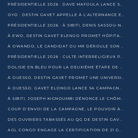
PRÉSIDENTIELLE 2026 : DAVE MAFOULA LANCE SA « VAGUE DU NOUVEAU DÉPART » À IMPFONDO
OYO : DESTIN GAVET APPELLE À L’ALTERNANCE ET À LA RESPONSABILITÉ DE LA JEUNESSE
PRÉSIDENTIELLE 2026 : À SIBITI, DENIS SASSOU-N’GUESSO PARIE SUR LES RESSOURCES DE LA LEKOUMOU
À EWO, DESTIN GAVET ELENGO PROMET HÔPITAL, CHEMIN DE FER ET AUDIT DES FINANCES PUBLIQUES
À OWANDO, LE CANDIDAT DU MR DÉROULE SON PROGRAMME DE “CHANGEMENT”
PRÉSIDENTIELLE 2026 : CULTE INTERRELIGIEUX POUR LA PAIX À OUENZÉ
DOLISIE EN BLEU POUR LA DEUXIÈME ÉTAPE DE CAMPAGNE DE DSN
À OUESSO, DESTIN GAVET PROMET UNE UNIVERSITÉ POUR LA SANGHA
À OUESSO, GAVET ELONGO LANCE SA CAMPAGNE SOUS LE SIGNE DU RENOUVEAU
À SIBITI, JOSEPH KIGNOUMBI DÉNONCE LE CHÔMAGE ET LES DÉFAILLANCES DE L’ÉTAT
COUP D’ENVOI DE LA CAMPAGNE, LE POUVOIR À POINTE-NOIRE, L’OPPOSITION À OUESSO ET SIBITI
DES OUVRIERS TABASSÉS AU QG DE DESTIN GAVET À 24 HEURES DE L’OUVERTURE DE LA CAMPAGNE
AGL CONGO ENGAGE LA CERTIFICATION DE 21 GRUTIERS AUX NORMES INTERNATIONALES