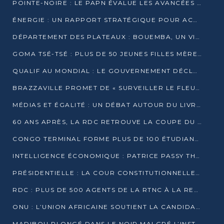
POINTE-NOIRE : LE PAPN ÉVALUE LES AVANCÉES DU MÔLE EST
ÉNERGIE : UN RAPPORT STRATÉGIQUE POUR ACCÉLÉRER LA TRANSITION AU CONGO
DÉPARTEMENT DES PLATEAUX : BOUEMBA, UN VIVIER ÉCONOMIQUE PRÊT À EXPLOSER
GOMA TSÉ-TSÉ : PLUS DE 50 JEUNES FILLES MÈRES SENSIBILISÉES À LA SANTÉ SEXUELLE
QUALIF AU MONDIAL : LE GOUVERNEMENT DÉCLARE LA JOURNÉE DU 1ER AVRIL 2026 CHÔMÉE ET PAYÉE
BRAZZAVILLE PROMET DE « SURVEILLER LE FLEUVE » APRÈS LA QUALIFICATION DE LA RDC AU MONDIAL
MÉDIAS ET ÉGALITÉ : UN DÉBAT AUTOUR DU LIVRE « CES FEMMES QUI REPRENNENT LE POUVOIR SUR LEUR VIE »
60 ANS APRÈS, LA RDC RETROUVE LA COUPE DU MONDE
CONGO TERMINAL FORME PLUS DE 100 ÉTUDIANTS AUX TECHNIQUES D’EMBAUCHE
INTELLIGENCE ÉCONOMIQUE : PATRICE PASSY THÉORISE UNE STRATÉGIE ADAPTÉE AUX CONTEXTES FRAGMENTÉS
PRÉSIDENTIELLE : LA COUR CONSTITUTIONNELLE CONFIRME LA VICTOIRE DE SASSOU NGUESSO AVEC 94,90 % DES SUFFRAGES
RDC : PLUS DE 500 AGENTS DE LA RTNC À LA RETRAITE, UNE PAGE SE TOURNE
ONU : L’UNION AFRICAINE SOUTIENT LA CANDIDATURE DE MACKY SALL
MADIBOU PLONGÉ DANS LE NOIR MALGRÉ L’INSTALLATION D’UN NOUVEAU TRANSFORMATEUR