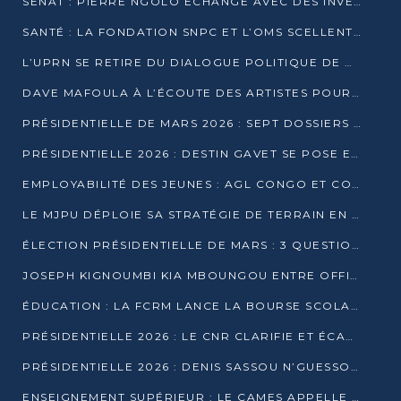
SÉNAT : PIERRE NGOLO ÉCHANGE AVEC DES INVESTISSEURS DU NUMÉRIQUE
SANTÉ : LA FONDATION SNPC ET L’OMS SCELLENT UN PARTENARIAT STRATÉGIQUE DE TROIS ANS
L’UPRN SE RETIRE DU DIALOGUE POLITIQUE DE DJAMBALA : TENSIONS DANS LE PRÉ-ÉLECTORAL CONGOLAIS
DAVE MAFOULA À L’ÉCOUTE DES ARTISTES POUR REDÉFINIR SA POLITIQUE CULTURELLE
PRÉSIDENTIELLE DE MARS 2026 : SEPT DOSSIERS DE CANDIDATURE ENREGISTRÉS À LA CLÔTURE DES DÉPÔTS
PRÉSIDENTIELLE 2026 : DESTIN GAVET SE POSE EN CANDIDAT DU « RAS-LE-BOL »
EMPLOYABILITÉ DES JEUNES : AGL CONGO ET CONGO TERMINAL S’ALLIENT À UCAC-ICAM
LE MJPU DÉPLOIE SA STRATÉGIE DE TERRAIN EN FAVEUR DE DSN
ÉLECTION PRÉSIDENTIELLE DE MARS : 3 QUESTIONS À UN EXPERT CONGOLAIS DE LA CYBERSÉCURITÉ
JOSEPH KIGNOUMBI KIA MBOUNGOU ENTRE OFFICIELLEMENT EN COURSE POUR LA PRÉSIDENTIELLE
ÉDUCATION : LA FCRM LANCE LA BOURSE SCOLAIRE FRANCINE-NTOUMI POUR PROMOUVOIR LES FILIÈRES SCIENTIFIQUES
PRÉSIDENTIELLE 2026 : LE CNR CLARIFIE ET ÉCARTE LA CANDIDATURE DU PASTEUR NTUMI
PRÉSIDENTIELLE 2026 : DENIS SASSOU N’GUESSO ANNONCE OFFICIELLEMENT SA CANDIDATURE
ENSEIGNEMENT SUPÉRIEUR : LE CAMES APPELLE À UNE UNIVERSITÉ AFRICAINE AXÉE SUR L’EMPLOYABILITÉ