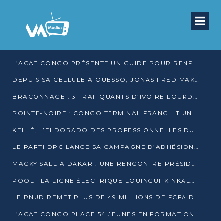
L’ACAT CONGO PRÉSENTE UN GUIDE POUR RENFORCER LES GARANTIES JUDICIAIRES EN GARDE À VUE
DEPUIS SA CELLULE À OUESSO, JONAS FRED MAKITA DÉNONCE CE QU’IL QUALIFIE DE DÉNI DE JUSTICE
BRACONNAGE : 3 TRAFIQUANTS D’IVOIRE LOURDEMENT CONDAMNÉS À DJAMBALA
POINTE-NOIRE : CONGO TERMINAL FRANCHIT UN CAP HISTORIQUE AVEC 99 MOUVEMENTS/HEURE
KELLÉ, L’ELDORADO DES PROFESSIONNELLES DU SEXE
LE PARTI DPC LANCE SA CAMPAGNE D’ADHÉSIONS ET VEUT STRUCTURER SA PRÉSENCE DANS LES 15 DÉPARTEMENTS
MACKY SALL À DAKAR : UNE RENCONTRE PRÉSIDENTIELLE QUI DIVISE L’OPINION SÉNÉGALAISE
POOL : LA LIGNE ÉLECTRIQUE LOUINGUI-KINKALA-BOKO MISE EN SERVICE
LE PNUD REMET PLUS DE 49 MILLIONS DE FCFA D’ÉQUIPEMENTS POUR ACCÉLÉRER LA NUMÉRISATION DU SYSTÈME DE SANTÉ
L’ACAT CONGO PLACE 54 JEUNES EN FORMATION PROFESSIONNELLE