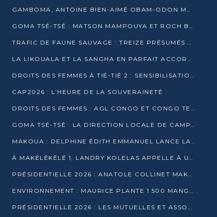
GAMBOMA, ANTOINE BIEN-AIMÉ OBAM-ODON MOBILISE LES 32 148 ÉLECTEURS EN FAVEUR DE DENIS SASSOU NGUESSO
GOMA TSÉ-TSÉ : MATSON MAMPOUYA ET ROCH BREDIN BISSALA NKOUNKOU EN CAMPAGNE DE PROXIMITÉ
TRAFIC DE FAUNE SAUVAGE : TREIZE PRÉSUMÉS TRAFIQUANTS INTERPELLÉS AU CONGO EN 2025
LA LIKOUALA ET LA SANGHA EN PARFAIT ACCORD AVEC LE PROJET DE SOCIÉTÉ DU CANDIDAT DENIS SASSOU-N’GUESSO
DROITS DES FEMMES À TIÉ-TIÉ 2 : SENSIBILISATION ET PÉDAGOGIE SUR LE DROIT DE VOTE
CAP2026 : L’HEURE DE LA SOUVERAINETÉ
DROITS DES FEMMES : AGL CONGO ET CONGO TERMINAL METTENT EN AVANT LE LEADERSHIP FÉMININ
GOMA TSÉ-TSÉ : LA DIRECTION LOCALE DE CAMPAGNE INTENSIFIE LA SENSIBILISATION DANS LES VILLAGES
MAKOUA : DELPHINE ÉDITH EMMANUEL LANCE LA CAMPAGNE POUR DENIS SASSOU-N’GUESSO
À MAKÉLÉKÉLÉ 1, LANDRY KOLELAS APPELLE À UNE MOBILISATION MASSIVE EN FAVEUR DE DENIS SASSOU-N’GUESSO
PRÉSIDENTIELLE 2026 : ANATOLE COLLINET MAKOSSO DÉFEND LE PROJET DE SOCIÉTÉ DE DENIS SASSOU NGUESSO
ENVIRONNEMENT : MAURICE PLANTE 1 500 MANGROVES POUR HONORER WANGARI MAATHAI
PRÉSIDENTIELLE 2026 : LES MUTUELLES ET ASSOCIATIONS S’IMPLIQUENT DANS LA CAMPAGNE ÉLECTORALE À TIÉ-TIÉ 2 (POINTE-NOIRE)