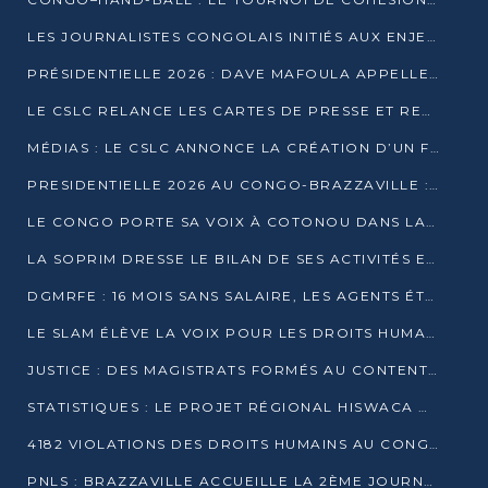
LES JOURNALISTES CONGOLAIS INITIÉS AUX ENJEUX DE L’ÉCONOMIE BLEUE
PRÉSIDENTIELLE 2026 : DAVE MAFOULA APPELLE LES CONGOLAIS À UN « NOUVEAU DÉPART »
LE CSLC RELANCE LES CARTES DE PRESSE ET RECONNAÎT OFFICIELLEMENT LES MÉDIAS EN LIGNE
MÉDIAS : LE CSLC ANNONCE LA CRÉATION D’UN FONDS D’APPUI À LA PRESSE
PRESIDENTIELLE 2026 AU CONGO-BRAZZAVILLE : UN CASTING ÉLARGI
LE CONGO PORTE SA VOIX À COTONOU DANS LA LUTTE CONTRE LA TUBERCULOSE
LA SOPRIM DRESSE LE BILAN DE SES ACTIVITÉS ET FIXE DE NOUVELLES PRIORITÉS
DGMRFE : 16 MOIS SANS SALAIRE, LES AGENTS ÉTOUFFENT DANS LE SILENCE
LE SLAM ÉLÈVE LA VOIX POUR LES DROITS HUMAINS À BRAZZAVILLE
JUSTICE : DES MAGISTRATS FORMÉS AU CONTENTIEUX DE LA PROPRIÉTÉ INTELLECTUELLE
STATISTIQUES : LE PROJET RÉGIONAL HISWACA OFFICIELLEMENT LANCÉ AU CONGO
4182 VIOLATIONS DES DROITS HUMAINS AU CONGO EN 2025 SELON LE CAD
PNLS : BRAZZAVILLE ACCUEILLE LA 2ÈME JOURNÉE SCIENTIFIQUE SUR LE VIH/SIDA