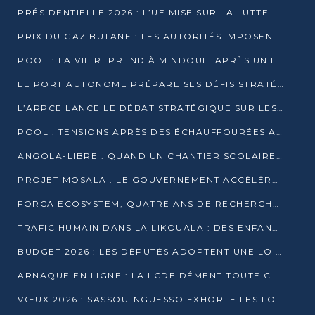
PRÉSIDENTIELLE 2026 : L’UE MISE SUR LA LUTTE CONTRE LA DÉSINFORMATION
PRIX DU GAZ BUTANE : LES AUTORITÉS IMPOSENT LE RESPECT DES PRIX RÉGLEMENTÉS
POOL : LA VIE REPREND À MINDOULI APRÈS UN INCIDENT ARMÉ SUR LA RN1
LE PORT AUTONOME PRÉPARE SES DÉFIS STRATÉGIQUES DE 2026
L’ARPCE LANCE LE DÉBAT STRATÉGIQUE SUR LES DONNÉES, L’IA ET LA FINANCE NUMÉRIQUE AU CONGO
POOL : TENSIONS APRÈS DES ÉCHAUFFOURÉES ARMÉES ENTRE DGSP ET EX-MILICIENS NINJA
ANGOLA-LIBRE : QUAND UN CHANTIER SCOLAIRE DEVIENT LE MIROIR D’UN CONGO EN MOUVEMENT
PROJET MOSALA : LE GOUVERNEMENT ACCÉLÈRE L’INSERTION DES JEUNES EN 2026
FORCA ECOSYSTEM, QUATRE ANS DE RECHERCHE DE TERRAIN AVANT UN LANCEMENT OFFICIEL EN 2026
TRAFIC HUMAIN DANS LA LIKOUALA : DES ENFANTS AUTOCHTONES RÉDUITS AU TRAVAIL FORCÉ
BUDGET 2026 : LES DÉPUTÉS ADOPTENT UNE LOI DES FINANCES DE PLUS DE 2500 MILLIARDS FCFA
ARNAQUE EN LIGNE : LA LCDE DÉMENT TOUTE CAMPAGNE DE RECRUTEMENT
VŒUX 2026 : SASSOU-NGUESSO EXHORTE LES FORCES VIVES À RENFORCER L’UNITÉ