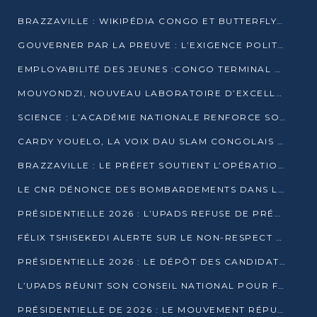
BRAZZAVILLE : WIKIPÉDIA CONGO ET BUTTERFLY SCELLENT UN PARTENARIAT POUR STRUCTURER LE BÉNÉVOLAT NUMÉRIQUE
GOUVERNER PAR LA PREUVE : L’EXIGENCE POLITIQUE DU XXIᵉ SIÈCLE
EMPLOYABILITÉ DES JEUNES :CONGO TERMINAL S’ALLIE À L’ESCIC POUR RAPPROCHER L’ÉCOLE DU TERRAIN
MOUYONDZI, NOUVEAU LABORATOIRE D’EXCELLENCE PÉDAGOGIQUE AVEC L’ENFICE
SCIENCE : L’ACADÉMIE NATIONALE RENFORCE SON ÉQUIPE ET TRACE SA FEUILLE DE ROUTE 2026
CARDY YOUELO, LA VOIX DAU SLAM CONGOLAIS QUI INTERPELLE LE MONDE
BRAZZAVILLE : LE PRÉFET SOUTIENT L’OPÉRATION « ZÉRO KULUNA » ET APPELLE À LA VIGILANCE CITOYENNE
LE CNR DÉNONCE DES BOMBARDEMENTS DANS LE POOL ET ACCUSE LE GOUVERNEMENT
PRÉSIDENTIELLE 2026 : L’UPADS REFUSE DE PRÉSENTER UN CANDIDAT ET DÉNONCE UN PROCESSUS NON CRÉDIBLE
FÉLIX TSHISEKEDI ALERTE SUR LE NON-RESPECT DES ENGAGEMENTS DE PAIX APRÈS SA RENCONTRE AVEC D. SASSOU-NGUESSO
PRÉSIDENTIELLE 2026 : LE DÉPÔT DES CANDIDATURES OUVERT DU 29 JANVIER AU 12 FÉVRIER
L’UPADS RÉUNIT SON CONSEIL NATIONAL POUR FIXER SA LIGNE POLITIQUE À DEUX MOIS DE LA PRÉSIDENTIELLE
PRÉSIDENTIELLE DE 2026 : LE MOUVEMENT RÉPUBLICAIN DÉNONCE UNE CONVOCATION ÉLECTORALE « OPAQUE ET PRÉCIPITÉE »