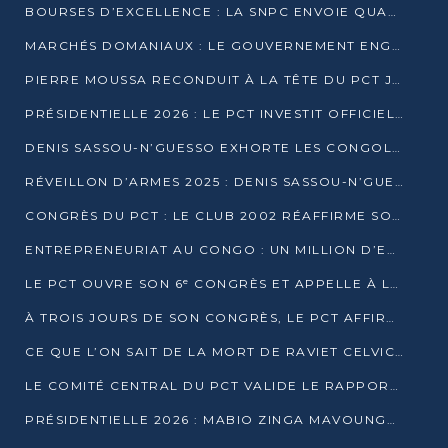
BOURSES D’EXCELLENCE : LA SNPC ENVOIE QUATRE NOUVEAUX TALENTS CONGOLAIS SE FORMER À BAKOU
MARCHÉS DOMANIAUX : LE GOUVERNEMENT ENGAGE LA STRUCTURATION DES TAXES D’ASSAINISSEMENT
PIERRE MOUSSA RECONDUIT À LA TÊTE DU PCT JUSQU’EN 2031
PRÉSIDENTIELLE 2026 : LE PCT INVESTIT OFFICIELLEMENT DENIS SASSOU NGUESSO
DENIS SASSOU-N’GUESSO EXHORTE LES CONGOLAIS À L’UNITÉ ET AU FAIR-PLAY DÉMOCRATIQUE EN 2026
RÉVEILLON D’ARMES 2025 : DENIS SASSOU-N’GUESSO GARANTIT DES ÉLECTIONS 2026 PAISIBLES ET SÉCURISÉES
CONGRÈS DU PCT : LE CLUB 2002 RÉAFFIRME SON SOUTIEN À DENIS SASSOU-N’GUESSO POUR 2026
ENTREPRENEURIAT AU CONGO : UN MILLION D’EUROS POUR FINANCER LES STARTUPS DÈS 2026
LE PCT OUVRE SON 6ᵉ CONGRÈS ET APPELLE À LA CANDIDATURE DE DENIS SASSOU NGUESSO
À TROIS JOURS DE SON CONGRÈS, LE PCT AFFIRME AVOIR ATTEINT TOUS SES OBJECTIFS
CE QUE L’ON SAIT DE LA MORT DE RAVIET CELVIC N’TSIANTSIE
LE COMITÉ CENTRAL DU PCT VALIDE LE RAPPORT DU CONGRÈS ET SOUTIENT DENIS SASSOU N’GUESSO
PRÉSIDENTIELLE 2026 : MABIO ZINGA MAVOUNGOU DÉCLARE SA CANDIDATURE ET CHARGE LE BILAN DU PCT