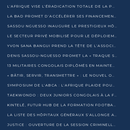
L’AFRIQUE VISE L’ÉRADICATION TOTALE DE LA POLIOMYÉLITE D’ICI 2026
LA BAD PROMET D’ACCÉLÉRER SES FINANCEMENTS AVEC LE MINISTÈRE DE L’ASSAINISSEMENT
SASSOU NGUESSO INAUGURE LE PRESTIGIEUX HÔTEL KEMPINSKI BRAZZAVILLE
LE SECTEUR PRIVÉ MOBILISÉ POUR LE DÉPLOIEMENT DE 19 MINI-CENTRALES SOLAIRES
YVON SANA BANGUI PREND LA TÊTE DE L’ASSOCIATION DES BANQUES CENTRALES AFRICAINES
DENIS SASSOU-NGUESSO PROMET LA « TRAQUE SANS RELÂCHE » DU GRAND BANDITISME
13 MILITAIRES CONGOLAIS DIPLÔMÉS EN MAINTENANCE INDUSTRIELLE APRÈS TROIS ANS DE FORMATION À L’UNIVERSITÉ MARIEN-NGOUABI
« BÂTIR, SERVIR, TRANSMETTRE » : LE NOUVEL OUVRAGE QUI INTERPELLE LES COLLECTIVITÉS
SYMPOSIUM DE L’ABCA : L’AFRIQUE PLAIDE POUR UN FINANCEMENT CLIMATIQUE ÉQUITABLE
TAEKWONDO : DEUX JUNIORS CONGOLAIS À LA FINALE D’OPEN SYRIES 2025 À ABIDJAN
KINTELÉ, FUTUR HUB DE LA FORMATION FOOTBALLISTIQUE AFRICAINE ?
LA LISTE DES HÔPITAUX GÉNÉRAUX S’ALLONGE AU CONGO
JUSTICE : OUVERTURE DE LA SESSION CRIMINELLE À BRAZZAVILLE AVEC 52 DOSSIERS AU RÔLE