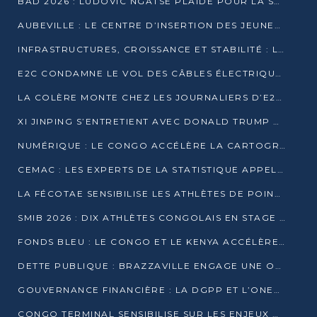
BAD 2026 : LUDOVIC NGATSÉ PLAIDE POUR LA SOUVERAINETÉ FINANCIÈRE AFRICAINE
AUBEVILLE : LE CENTRE D’INSERTION DES JEUNES PRÊT À OUVRIR SES PORTES
INFRASTRUCTURES, CROISSANCE ET STABILITÉ : LA GUINÉE AFFÛTE SES AMBITIONS
E2C CONDAMNE LE VOL DES CÂBLES ÉLECTRIQUES APRÈS UNE VIDÉO VIRALE
LA COLÈRE MONTE CHEZ LES JOURNALIERS D’E2C QUI DÉNONCENT 20 ANS DE PRÉCARITÉ
XI JINPING S’ENTRETIENT AVEC DONALD TRUMP À BEIJING
NUMÉRIQUE : LE CONGO ACCÉLÈRE LA CARTOGRAPHIE DE SES INFRASTRUCTURES DIGITALES
CEMAC : LES EXPERTS DE LA STATISTIQUE APPELLENT À RENFORCER LA SÉCURISATION DES DONNÉES
LA FÉCOTAE SENSIBILISE LES ATHLÈTES DE POINTE-NOIRE À L’HYGIÈNE ALIMENTA
SMIB 2026 : DIX ATHLÈTES CONGOLAIS EN STAGE AU KENYA
FONDS BLEU : LE CONGO ET LE KENYA ACCÉLÈRENT LA MOBILISATION DES FINANCEMENTS
DETTE PUBLIQUE : BRAZZAVILLE ENGAGE UNE OPÉRATION DE RACHAT DE 575 MILLIONS DE DOLLARS
GOUVERNANCE FINANCIÈRE : LA DGPP ET L’ONEC-C VERS UN PARTENARIAT POUR ASSAINIR LES ENTREPRISES PUBLIQUES
CONGO TERMINAL SENSIBILISE SUR LES ENJEUX DE LA SANTÉ MENTALE EN