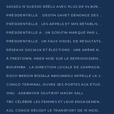
SASSOU N’GUESSO RÉÉLU AVEC PLUS DE 94,82% DES VOIX
PRÉSIDENTIELLE : DESTIN GAVET DÉNONCE DES IRRÉGULARITÉS ET REVENDIQUE LA VICTOIRE
PRÉSIDENTIELLE : LES APPELS ET SMS RÉTABLIS, INTERNET RESTE BLOQUÉ
PRÉSIDENTIELLE A : UN SCRUTIN MARQUÉ PAR LA COUPURE D’INTERNET ET UNE AFFLUENCE TIMIDE À BRAZZAVILLE
PRÉSIDENTIELLE : UN FAUX VISUEL DE RÉSULTATS CIRCULE
RÉSEAUX SOCIAUX ET ÉLECTIONS : UNE ARÈNE NUMÉRIQUE EN PLEINE MUTATION AU CONGO
À FREETOWN, MEER MISE SUR LE REFROIDISSEMENT PASSIF FACE À LA CHALEUR EXTRÊME
BOUEMBA : LA DIRECTION LOCALE DE CAMPAGNE DE DENIS SASSOU N’GUESSO MULTIPLIE LES ACTIVITÉS DE MOBILISATION
ROCH BREDIN BISSALA NKOUNKOU APPELLE LA JEUNESSE DE GOMA TSÉ-TSÉ À UN VOTE MASSIF POUR DENIS SASSOU NGUESSO
CONGO TERMINAL OUVRE SES PORTES AUX ÉTUDIANTS EN TRANSPORT ET LOGISTIQUE
ONU : ADEBAYOR SOUTIENT MACKY SALL
TBC CÉLÈBRE LES FEMMES ET LEUR ENGAGEMENT À L’OCCASION DU 8 MARS
AGL CONGO RÉUSSIT LE TRANSPORT DE 19 MODULES HORS GABARIT ENTRE POINTE-NOIRE ET BRAZZAVILLE