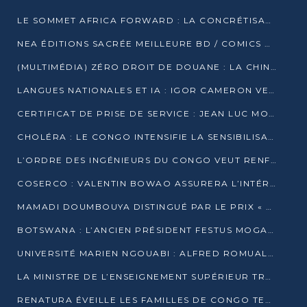
LE SOMMET AFRICA FORWARD : LA CONCRÉTISATION DE PARTENARIATS ÉQUILIBRÉS ET TOURNÉS VERS L’AVENIR ENTRE LE CONTINENT AFRICAIN ET LA FRANCE
NEA ÉDITIONS SACRÉE MEILLEURE BD / COMICS D’AFRIQUE AU KENYA
(MULTIMÉDIA) ZÉRO DROIT DE DOUANE : LA CHINE ET L’AFRIQUE VERS UNE PROXIMITÉ SANS PRÉCÉDENT (PAPIER GÉNÉRAL)
LANGUES NATIONALES ET IA : IGOR CAMERON VEUT ARRIMER LA STRATÉGIE IA À LA LOI SUR LA RECHERCHE
CERTIFICAT DE PRISE DE SERVICE : JEAN LUC MOUTHOU DÉMENT UNE « FAKE NEWS »
CHOLÉRA : LE CONGO INTENSIFIE LA SENSIBILISATION AU MARCHÉ DE TALANGAÏ
L’ORDRE DES INGÉNIEURS DU CONGO VEUT RENFORCER L’ÉTHIQUE ET LA CRÉDIBILITÉ DE LA PROFESSION
COSERCO : VALENTIN BOWAO ASSURERA L’INTÉRIM À LA TÊTE DU BUREAU EXÉCUTIF NATIONAL
MAMADI DOUMBOUYA DISTINGUÉ PAR LE PRIX « SUPER GRAND BÂTISSEUR BABACAR N’DIAYE »
BOTSWANA : L’ANCIEN PRÉSIDENT FESTUS MOGAE EST MORT À 86 ANS
UNIVERSITÉ MARIEN NGOUABI : ALFRED ROMUALD NGUYA POATY SOUTIENT UNE THÈSE SUR LE PARADOXE DE LA CROISSANCE EN ZONE CEMAC
LA MINISTRE DE L’ENSEIGNEMENT SUPÉRIEUR TRACE SA FEUILLE DE ROUTE
RENATURA ÉVEILLE LES FAMILLES DE CONGO TERMINAL À LA PROTECTION DE L’ENVIRONNEMENT