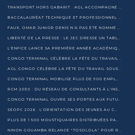
TRANSPORT HORS GABARIT : AGL ACCOMPAGNE LE DÉVELOPPEMENT DU SECTEUR BRASSICOLE AU CONGO
BACCALAURÉAT TECHNIQUE ET PROFESSIONNEL : 16 352 CANDIDATS LANCÉS DANS LES ÉPREUVES D’EPS
FAUX, OMAR JUNIOR DENIS N’A PAS ÉTÉ NOMMÉ AIDE DE CAMP ADJOINT DE DENIS SASSOU NGUESSO
LIBERTÉ DE LA PRESSE : LE JEC DRESSE UN TABLEAU PRÉOCCUPANT AU CONGO
L’ENFICE LANCE SA PREMIÈRE ANNÉE ACADÉMIQUE AVEC 100 FUTURS ENSEIGNANTS
CONGO TERMINAL CÉLÈBRE LA FÊTE DU TRAVAIL AVEC SES COLLABORATEURS À POINTE-NOIRE
AGL CONGO CÉLÈBRE LA FÊTE DU TRAVAIL SOUS LE SIGNE DE LA COHÉSION
CONGO TERMINAL MOBILISE PLUS DE 900 EMPLOYÉS AUTOUR DE LA SÉCURITÉ AU TRAVAIL
RCM 2030 : DU RÉSEAU DE CONSULTANTS À L’INSTRUMENT DE PUISSANCE EN AFRIQUE FRANCOPHONE
CONGO TERMINAL OUVRE SES PORTES AUX FUTURS INGÉNIEURS AU FORUM DES MÉTIERS D’UCAC-ICAM
SEOPC 2026 : L’ORIENTATION DES JEUNES AU CŒUR DE LA DEUXIÈME ÉDITION
PLUS DE 1 500 MOUSTIQUAIRES DISTRIBUÉES PAR AGL ET CONGO TERMINAL DANS LA LUTTE CONTRE LE PALUDISME
NINON GOUAMBA RELANCE “TOSOLOLA” POUR RENFORCER LE DIALOGUE AVEC LES CITOYENS