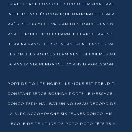
EMPLOI : AGL CONGO ET CONGO TERMINAL PRÉSÉLECTIONNENT PLUS DE 70 JEUNES À POINTE-NOIRE
INTELLIGENCE ÉCONOMIQUE NATIONALE ET PARTENARIATS INTERNATIONAUX : VERS UNE DOCTRINE SOUVERAINE DE SÉCURITÉ ÉCONOMIQUE
PRÈS DE 700 000 EVP MANUTENTIONNÉS EN SIX MOIS PAR CONGO TERMINAL
RNP : DJOUBE NGOH CHARNEL BERICHE PREND LES RÊNES DU PARTI
BURKINA FASO : LE GOUVERNEMENT LANCE « VACANCES UTILES 2026 » POUR FORMER LES ÉLÈVES À 15 MÉTIERS
LES DIABLES ROUGES TERMINENT DEUXIÈMES AU CHAMPIONNAT D’AFRIQUE ZONE 3
66 ANS D’INDEPENDANCE, 30 ANS D’AGRESSION RWAN DAISE : 4 PRESIDENCES, UN ECHEC COLLECTIF
PORT DE POINTE-NOIRE : LE MÔLE EST PREND FORME ET VISE LES GÉANTS DES MERS
CONSTANT SERGE BOUNDA PORTE LE MESSAGE DE COMPASSION DE DENIS SASSOU NGUESSO EN IRAN
CONGO TERMINAL BAT UN NOUVEAU RECORD DE PRODUCTIVITÉ AU PORT DE POINTE-NOIRE
LA SNPC ACCOMPAGNE SIX JEUNES CONGOLAIS AUX OLYMPIADES PANAFRICAINES DE MATHÉMATIQUES
L’ÉCOLE DE PEINTURE DE POTO-POTO FÊTE 75 ANS AU SERVICE DE L’ART CONGOLAIS