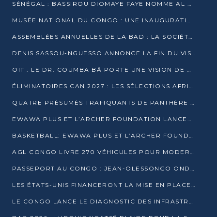
SÉNÉGAL : BASSIROU DIOMAYE FAYE NOMME AL AMINOU LÔ PREMIER MINISTRE
MUSÉE NATIONAL DU CONGO : UNE INAUGURATION PORTEUSE D’ESPOIR POUR LA CULTURE
ASSEMBLÉES ANNUELLES DE LA BAD : LA SOCIÉTÉ CIVILE CONGOLAISE À LA RECHERCHE DE PARTENAIRES POUR SES PROJETS
DENIS SASSOU-NGUESSO ANNONCE LA FIN DU VISA POUR LES AFRICAINS EN 2027
OIF : LE DR. COUMBA BÂ PORTE UNE VISION DE DIALOGUE, DE STABILITÉ ET DE RÉFORME À LA TÊTE
ÉLIMINATOIRES CAN 2027 : LES SÉLECTIONS AFRICAINES CONNAISSENT LEURS ADVERSAIRES
QUATRE PRÉSUMÉS TRAFIQUANTS DE PANTHÈRE ARRÊTÉS À EWO
EWAWA PLUS ET L’ARCHER FOUNDATION LANCENT UN CAMP DE BASKET POUR LES JEUNES À BRAZZAVILLE
BASKETBALL: EWAWA PLUS ET L’ARCHER FOUNDATION LANCENT UN CAMP POUR LES JEUNES
AGL CONGO LIVRE 270 VÉHICULES POUR MODERNISER LE TRANSPORT URBAIN
PASSEPORT AU CONGO : JEAN-OLESSONGO ONDAYE VEUT METTRE FIN AUX LENTEURS ADMINISTRATIVES
LES ÉTATS-UNIS FINANCERONT LA MISE EN PLACE DE JUSQU’À 50 CLINIQUES DE LUTTE CONTRE L’EBOLA
LE CONGO LANCE LE DIAGNOSTIC DES INFRASTRUCTURES SPORTIVES DU COMPLEXE DE KINTÉLÉ