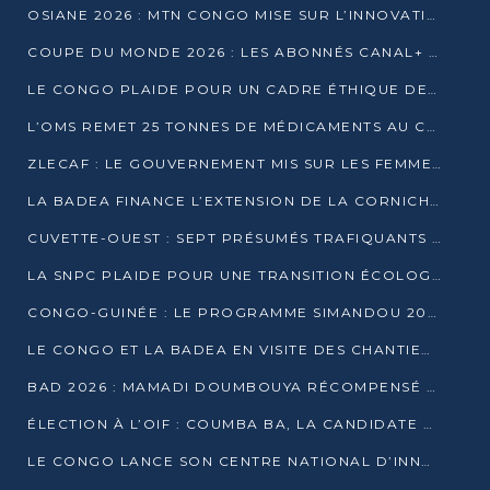
OSIANE 2026 : MTN CONGO MISE SUR L’INNOVATION POUR RELEVER LES DÉFIS AFRICAINS
COUPE DU MONDE 2026 : LES ABONNÉS CANAL+ AU CONGO DÉÇUS À QUELQUES JOURS DU COUP D’ENVOI
LE CONGO PLAIDE POUR UN CADRE ÉTHIQUE DE L’INTELLIGENCE ARTIFICIELLE À DAKAR
L’OMS REMET 25 TONNES DE MÉDICAMENTS AU CONGO POUR RENFORCER LA RIPOSTE AUX ÉPIDÉMIES
ZLECAF : LE GOUVERNEMENT MIS SUR LES FEMMES ENTREPRENEURES
LA BADEA FINANCE L’EXTENSION DE LA CORNICHE SUD DE BRAZZAVILLE
CUVETTE-OUEST : SEPT PRÉSUMÉS TRAFIQUANTS DE FAUNE INTERPELLÉS À EWO ET KELLÉ
LA SNPC PLAIDE POUR UNE TRANSITION ÉCOLOGIQUE PROGRESSIVE
CONGO-GUINÉE : LE PROGRAMME SIMANDOU 2040 AU CŒUR DES ÉCHANGES À LA BAD
LE CONGO ET LA BADEA EN VISITE DES CHANTIERS
BAD 2026 : MAMADI DOUMBOUYA RÉCOMPENSÉ PAR LE TROPHÉE BABACAR NDIAYE À BRAZZAVILLE
ÉLECTION À L’OIF : COUMBA BA, LA CANDIDATE DISCRÈTE QUI BOUSCULE LE JEU DIPLOMATIQUE
LE CONGO LANCE SON CENTRE NATIONAL D’INNOVATION