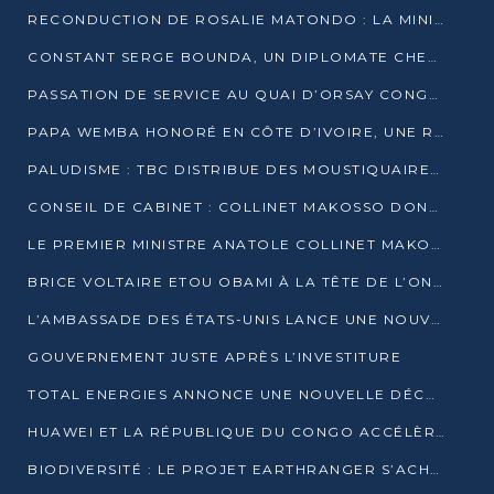
RECONDUCTION DE ROSALIE MATONDO : LA MINISTRE PROMET D’ACCÉLÉRER LE TRAITEMENT DES DOSSIERS ET DE RELEVER DE NOUVEAUX DÉFIS
CONSTANT SERGE BOUNDA, UN DIPLOMATE CHEVRONNÉ AUX COMMANDES DES AFFAIRES ÉTRANGÈRES
PASSATION DE SERVICE AU QUAI D’ORSAY CONGOLAIS : GAKOSSO PASSE LE FLAMBEAU À BOUNDA
PAPA WEMBA HONORÉ EN CÔTE D’IVOIRE, UNE RUE PORTE DÉSORMAIS SON NOM
PALUDISME : TBC DISTRIBUE DES MOUSTIQUAIRES DANS DEUX CSI DE BRAZZAVILLE
CONSEIL DE CABINET : COLLINET MAKOSSO DONNE SES DERNIÈRES ORIENTATIONS
LE PREMIER MINISTRE ANATOLE COLLINET MAKOSSO DÉMISSIONNE AVEC SON GOUVERNEMENT
BRICE VOLTAIRE ETOU OBAMI À LA TÊTE DE L’ONEC-C POUR TROIS ANS
L’AMBASSADE DES ÉTATS-UNIS LANCE UNE NOUVELLE COHORTE DU PROGRAMME ACCESS MICRO-SCHOLARSHIP
GOUVERNEMENT JUSTE APRÈS L’INVESTITURE
TOTAL ENERGIES ANNONCE UNE NOUVELLE DÉCOUVERTE D’HYDROCARBURES SUR LE PERMIS MOHO AU LARGE DU CONGO
HUAWEI ET LA RÉPUBLIQUE DU CONGO ACCÉLÈRENT LEUR PARTENARIAT
BIODIVERSITÉ : LE PROJET EARTHRANGER S’ACHÈVE, MAIS LES DÉFIS DEMEURENT