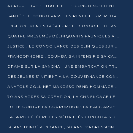
AGRICULTURE : L’ITALIE ET LE CONGO SCELLENT UN PARTENARIAT POUR UNE PRODUCTION LOCALE DURABLE
SANTÉ : LE CONGO PASSE EN REVUE LES PERFORMANCES DE SES HÔPITAUX À MI-PARCOURS
ENSEIGNEMENT SUPÉRIEUR : LE CONGO ET LE PNUD VEULENT RAPPROCHER LA FORMATION UNIVERSITAIRE DES BESOINS DU MARCHÉ DE L’EMPLOI
QUATRE PRÉSUMÉS DÉLINQUANTS FAUNIQUES ATTENDUS DEVANT LA JUSTICE POUR TRAFIC D’IVOIRE
JUSTICE : LE CONGO LANCE DES CLINIQUES JURIDIQUES POUR RAPPROCHER LE DROIT DES CITOYENS
FRANCOPHONIE : COUMBA BA INTENSIFIE SA CAMPAGNE POUR LA SUCCESSION À LA TÊTE DE L’OIF
DRAME SUR LA SANGHA : UNE EMBARCATION TRANSPORTANT DES FIDÈLES DE « NZAMBÉ YA L’HUILE » FAIT NAUFRAGE À OUESSO
DES JEUNES S’INITIENT À LA GOUVERNANCE CONTINENTALE À BRAZZAVILLE
ANATOLE COLLINET MAKOSSO REND HOMMAGE À JEAN-PAUL PIGASSE
70 ANS APRÈS SA CRÉATION, LA CNS ENGAGE LE VIRAGE DE LA DIGITALISATION
LUTTE CONTRE LA CORRUPTION : LA HALC APPELLE À PASSER DES DISCOURS AUX ACTES
LA SNPC CÉLÈBRE LES MÉDAILLÉS CONGOLAIS DES OLYMPIADES PANAFRICAINES DE MATHÉMATIQUES 2026
66 ANS D’INDÉPENDANCE, 30 ANS D’AGRESSION RWANDAISE : 4 PRÉSIDENCES, UN ÉCHEC COLLECTIF