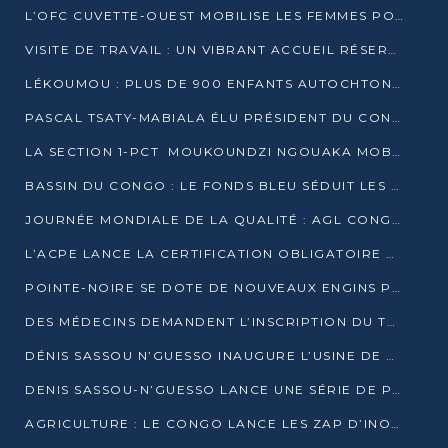
L’OFC CUVETTE-OUEST MOBILISE LES FEMMES POUR ACCUEILLIR LE PRÉSIDENT DE LA RÉPUBLIQUE
VISITE DE TRAVAIL : UN VIBRANT ACCUEIL RÉSERVÉ À DENIS SASSOU-N’GUESSO PAR L’ASSOCIATION « LES AMIS DE WOMO »
LÉKOUMOU : PLUS DE 900 ENFANTS AUTOCHTONES REÇOIVENT DES KITS SCOLAIRES GRÂCE À L’ESPACE OPOKO
PASCAL TSATY-MABIALA ÉLU PRÉSIDENT DU CONSEIL NATIONAL DE L’UPADS
LA SECTION 1-PCT MOUKOUNDZI NGOUAKA MOBILISE 100 000 FCFA POUR LE 6ᵉ CONGRÈS DU PARTI
BASSIN DU CONGO : LE FONDS BLEU SÉDUIT LES BAILLEURS À BELÉM
JOURNÉE MONDIALE DE LA QUALITÉ : AGL CONGO FORME ET SENSIBILISE LES JEUNES TALENTS
L’ACPE LANCE LA CERTIFICATION OBLIGATOIRE DES CONTRATS DE TRAVAIL DES TRANSPORTEURS
POINTE-NOIRE SE DOTE DE NOUVEAUX ENGINS POUR L’ASSAINISSEMENT ET L’ENTRETIEN ROUTIER
DES MÉDECINS DEMANDENT L’INSCRIPTION DU TRAITEMENT DU PIED-BOT DANS LES CURSUS UNIVERSITAIRES
DÉNIS SASSOU N’GUESSO INAUGURE L’USINE DE VALORISATION DU GAZ ASSOCIÉ
DENIS SASSOU-N’GUESSO LANCE UNE SÉRIE DE PROJETS DANS LE KOUILOU
AGRICULTURE : LE CONGO LANCE LES ZAP D’INONI ET YONO