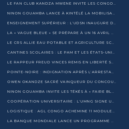
LE FAN CLUB KANDZA MWENE INVITE LES CONGOLAIS À UNE FORTE AFFLUENCE AU STADE DE KINTÉLÉ
NINON GOUAMBA LANCE À KINTÉLÉ LA MOBILISATION POUR L’INVESTITURE DR DSN
ENSEIGNEMENT SUPÉRIEUR : L’UDSN INAUGURE DES LABORATOIRES POUR BOOSTER LA FORMATION PRATIQUE
LA « VAGUE BLEUE » SE PRÉPARE À UN 16 AVRIL HISTORIQUE
LE CRS ALLIE EAU POTABLE ET AGRICULTURE SCOLAIRE AU CŒUR DE LA TRANSFORMATION DES ÉCOLES RURALES
CANTINES SCOLAIRES : LE PAM ET LES ÉTATS-UNIS AU CONTACT DES ÉCOLIERS DE KINKALA
LE RAPPEUR FREUD VINCES REMIS EN LIBERTÉ SOUS PRESSION MÉDIATIQUE
POINTE-NOIRE : INDIGNATION APRÈS L’ARRESTATION DU RAPPEUR FREUD VINCES
OWEN OKANDZE SACRÉ VAINQUEUR DU CONCOURS SLAM POUR LA VIE
NINON GOUAMBA INVITE LES TÉKÉS À « FAIRE BLOC » POUR PESER DANS LE DÉBAT NATIONAL
COOPÉRATION UNIVERSITAIRE : L’UMNG SIGNE UN ACCORD STRATÉGIQUE AVEC L’UNIVERSITÉ HAINAN EN CHINE
LOGISTIQUE : AGL CONGO ACHEMINE 11 MODULES GÉANTS JUSQU’À BRAZZAVILLE
LA BANQUE MONDIALE LANCE UN PROGRAMME DE 394 MILLIONS DE DOLLARS POUR LE BASSIN DU CONGO