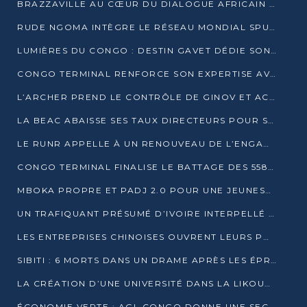
BRAZZAVILLE AU CŒUR DU DIALOGUE AFRICAIN SUR LES OBJECTIFS DE DÉVELOPPEMENT DURABLE
RUDE NGOMA INTÈGRE LE RÉSEAU MONDIAL SPUTNIK PRO APRÈS UNE FORMATION À MOSCOU
LUMIÈRES DU CONGO : DESTIN GAVET DÉDIE SON PRIX À L’UNITÉ NATIONALE ET À LA JEUNESSE
CONGO TERMINAL RENFORCE SON EXPERTISE AVEC NEUF NOUVEAUX FORMATEURS EN ENGINS PORTUAIRES
L’ARCHER PREND LE CONTRÔLE DE GINOV ET ACCÉLÈRE SON VIRAGE NUMÉRIQUE
LA BEAC ABAISSE SES TAUX DIRECTEURS POUR SOUTENIR LA CROISSANCE EN ZONE CEMAC
LE RUNR APPELLE À UN RENOUVEAU DE L’ENGAGEMENT MILITANT
CONGO TERMINAL FINALISE LE BATTAGE DES 558 PIEUX DU FUTUR QUAI DU MÔLE EST
MBOKA PROPRE ET PADJ 2.0 POUR UNE JEUNESSE PLUS AUTONOME
UN TRAFIQUANT PRÉSUMÉ D’IVOIRE INTERPELLÉ À DOLISIE
LES ENTREPRISES CHINOISES OUVRENT LEURS PORTES AUX JEUNES DIPLÔMÉS
SIBITI : 6 MORTS DANS UN DRAME APRÈS LES ÉPREUVES DU BEPC
LA CRÉATION D’UNE UNIVERSITÉ DANS LA LIKOUALA AU CŒUR D’UNE RÉFLEXION NATIONALE
ÉCONOMIE VERTE : AGL CONGO DONNE UNE SECONDE VIE À SES DÉCHETS INDUSTRIELS