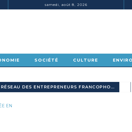
samedi, août 8, 2026
ONOMIE
SOCIÉTÉ
CULTURE
ENVIR
TAG ARCHIVES: PHILIPPE LABONNE RÉSEAU DES ENTREPRENEURS FRANCOPHONES