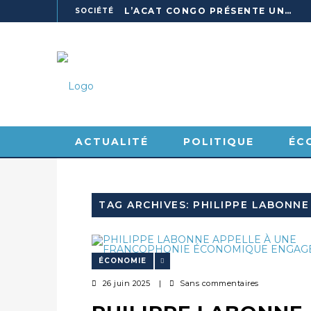
L’ACAT CONGO PRÉSENTE UN GUIDE POUR RENFORCER LES GARANTIES JUDICIAIRES EN GARDE À VUE
SOCIÉTÉ
DEPUIS SA CELLULE À OUESSO, JONAS FRED MAKITA DÉNONCE CE QU’IL QUALIFIE DE DÉNI DE JUSTICE
SOCIÉTÉ
ENVIRONNEMENT
BRACONNAGE : 3 TRAFIQUANTS D’IVOIRE LOURDEMENT CONDAMNÉS À DJAMBALA
SOCIÉTÉ
POINTE-NOIRE : CONGO TERMINAL FRANCHIT UN CAP HISTORIQUE AVEC 99 MOUVEMENTS/HEURE
SOCIÉTÉ
KELLÉ, L’ELDORADO DES PROFESSIONNELLES DU SEXE
POLITIQUE
ACTUALITÉ
POLITIQUE
LE PARTI DPC LANCE SA CAMPAGNE D’ADHÉSIONS ET VEUT STRUCTURER SA PRÉSENCE DANS LES 15 DÉPARTEMENTS
ÉC
INTERNATIONAL
SPORT
VIDÉOS
MACKY SALL À DAKAR : UNE RENCONTRE PRÉSIDENTIELLE QUI DIVISE L’OPINION SÉNÉGALAISE
SOCIÉTÉ
POOL : LA LIGNE ÉLECTRIQUE LOUINGUI-KINKALA-BOKO MISE EN SERVICE
SOCIÉTÉ
LE PNUD REMET PLUS DE 49 MILLIONS DE FCFA D’ÉQUIPEMENTS POUR ACCÉLÉRER LA NUMÉRISATION DU SYSTÈME DE SANTÉ
SOCIÉTÉ
L’ACAT CONGO PLACE 54 JEUNES EN FORMATION PROFESSIONNELLE
ÉCONOMIE
ENVIRONNEMENT
26 juin 2025
|
Sans commentaires
AGRICULTURE : L’ITALIE ET LE CONGO SCELLENT UN PARTENARIAT POUR UNE PRODUCTION LOCALE DURABLE
SOCIÉTÉ