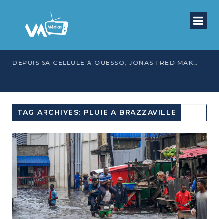
DEPUIS SA CELLULE À OUESSO, JONAS FRED MAKITA DÉNONCE CE QU’IL QUALIFIE DE DÉNI DE JUSTICE
TAG ARCHIVES: PLUIE A BRAZZAVILLE