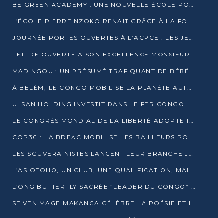
BE GREEN ACADEMY : UNE NOUVELLE ÉCOLE POUR LES MÉTIERS DE L’ÉCOLOGIE À POINTE-NOIRE
L’ÉCOLE PIERRE NZOKO RENAIT GRÂCE À LA FONDATION MUCODEC
JOURNÉE PORTES OUVERTES À L’ACPCE : LES JEUNES EN IMMERSION DANS L’ENTREPRISE
LETTRE OUVERTE A SON EXCELLENCE MONSIEUR DENIS SASSOU NGUESSO, PRESIDENT DE LAREPUBLIQUE DU CONGO
MADINGOU : UN PRÉSUMÉ TRAFIQUANT DE BÉBÉ CHIMPANZÉ FIXÉ SUR SON SORT LE 20 NOVEMBRE
À BELÉM, LE CONGO MOBILISE LA PLANÈTE AUTOUR DU FONDS BLEU POUR LE BASSIN DU CONGO
ULSAN HOLDING INVESTIT DANS LE FER CONGOLAIS
LE CONGRÈS MONDIAL DE LA LIBERTÉ ADOPTE 14 RÉSOLUTIONS HISTORIQUES
COP30 : LA BDEAC MOBILISE LES BAILLEURS POUR LE FONDS BLEU DU BASSIN DU CONGO
LES SOUVERAINISTES LANCENT LEUR BRANCHE JEUNE À BRAZZAVILLE
L’AS OTOHO, UN CLUB, UNE QUALIFICATION, MAIS ENCORE DES DOUTES
L’ONG BUTTERFLY SACRÉE “LEADER DU CONGO” AU PRIX D’EXCELLENCE 2025
STIVEN MAGE MAKANGA CÉLÈBRE LA POÉSIE ET L’HUMAIN AVEC SON RECUEIL “HECTARE”