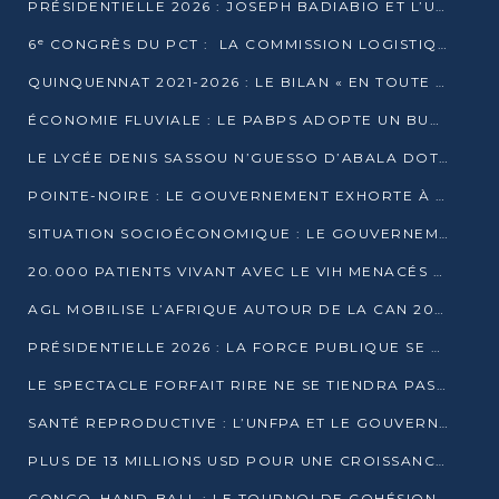
PRÉSIDENTIELLE 2026 : JOSEPH BADIABIO ET L’UDH-YUKI JOUENT LA PRUDENCE
6ᵉ CONGRÈS DU PCT : LA COMMISSION LOGISTIQUE ASSURE LA DISTRIBUTION DES KITS
QUINQUENNAT 2021-2026 : LE BILAN « EN TOUTE TRANSPARENCE » PRÉSENTÉ À LA PRESSE
ÉCONOMIE FLUVIALE : LE PABPS ADOPTE UN BUDGET 2026 DE PLUS DE 2,7 MILLIARDS FCFA
LE LYCÉE DENIS SASSOU N’GUESSO D’ABALA DOTÉ D’UNE SALLE MULTIMÉDIA
POINTE-NOIRE : LE GOUVERNEMENT EXHORTE À UN USAGE RESPONSABLE DU NOUVEAU MATÉRIEL MUNICIPAL
SITUATION SOCIOÉCONOMIQUE : LE GOUVERNEMENT INTERPELLÉ DEVANT LE SÉNAT
20.000 PATIENTS VIVANT AVEC LE VIH MENACÉS D’ARRÊT DE TRAITEMENT
AGL MOBILISE L’AFRIQUE AUTOUR DE LA CAN 2025
PRÉSIDENTIELLE 2026 : LA FORCE PUBLIQUE SE PRÉPARE À SÉCURISER LE SCRUTIN
LE SPECTACLE FORFAIT RIRE NE SE TIENDRA PAS LE 1ER JANVIER
SANTÉ REPRODUCTIVE : L’UNFPA ET LE GOUVERNEMENT AFFINENT LES PRIORITÉS DE 2026
PLUS DE 13 MILLIONS USD POUR UNE CROISSANCE VERTE ET SOUVERAINE
CONGO–HAND-BALL : LE TOURNOI DE COHÉSION ET DE FRATERNITÉ ALLUME SES LAMPIONS À BRAZZAVILLE