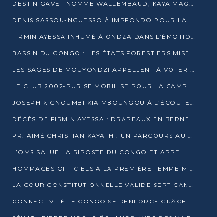
DESTIN GAVET NOMME WALLEMBAUD, KAYA MAGANE, BOUDZIKA ET MBOUSSA-ELLAH AUX COMMANDES DE SA CAMPAGNE
DENIS SASSOU-NGUESSO À IMPFONDO POUR LANCER LE CORRIDOR 13
FIRMIN AYESSA INHUMÉ À ONDZA DANS L’ÉMOTION ET LE RECUEILLEMENT
BASSIN DU CONGO : LES ÉTATS FORESTIERS MISENT SUR LES MARCHÉS CARBONE
LES SAGES DE MOUYONDZI APPELLENT À VOTER DENIS SASSOU-NGUESSO
LE CLUB 2002-PUR SE MOBILISE POUR LA CAMPAGNE
JOSEPH KIGNOUMBI KIA MBOUNGOU À L’ÉCOUTE DE TALANGAÏ
DÉCÈS DE FIRMIN AYESSA : DRAPEAUX EN BERNE LUNDI
PR. AIMÉ CHRISTIAN KAYATH : UN PARCOURS AU SERVICE DE LA RECHERCHE ET DE L’INNOVATION
L’OMS SALUE LA RIPOSTE DU CONGO ET APPELLE À DES RÉFORMES DURABLES
HOMMAGES OFFICIELS À LA PREMIÈRE FEMME MINISTRE DU CONGO
LA COUR CONSTITUTIONNELLE VALIDE SEPT CANDIDATURES POUR LA PRÉSIDENTIELLE
CONNECTIVITÉ LE CONGO SE RENFORCE GRÂCE AU CÂBLE 2AFRICA