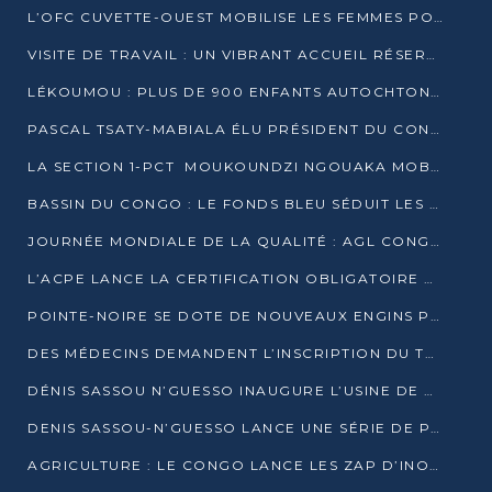
L’OFC CUVETTE-OUEST MOBILISE LES FEMMES POUR ACCUEILLIR LE PRÉSIDENT DE LA RÉPUBLIQUE
VISITE DE TRAVAIL : UN VIBRANT ACCUEIL RÉSERVÉ À DENIS SASSOU-N’GUESSO PAR L’ASSOCIATION « LES AMIS DE WOMO »
LÉKOUMOU : PLUS DE 900 ENFANTS AUTOCHTONES REÇOIVENT DES KITS SCOLAIRES GRÂCE À L’ESPACE OPOKO
PASCAL TSATY-MABIALA ÉLU PRÉSIDENT DU CONSEIL NATIONAL DE L’UPADS
LA SECTION 1-PCT MOUKOUNDZI NGOUAKA MOBILISE 100 000 FCFA POUR LE 6ᵉ CONGRÈS DU PARTI
BASSIN DU CONGO : LE FONDS BLEU SÉDUIT LES BAILLEURS À BELÉM
JOURNÉE MONDIALE DE LA QUALITÉ : AGL CONGO FORME ET SENSIBILISE LES JEUNES TALENTS
L’ACPE LANCE LA CERTIFICATION OBLIGATOIRE DES CONTRATS DE TRAVAIL DES TRANSPORTEURS
POINTE-NOIRE SE DOTE DE NOUVEAUX ENGINS POUR L’ASSAINISSEMENT ET L’ENTRETIEN ROUTIER
DES MÉDECINS DEMANDENT L’INSCRIPTION DU TRAITEMENT DU PIED-BOT DANS LES CURSUS UNIVERSITAIRES
DÉNIS SASSOU N’GUESSO INAUGURE L’USINE DE VALORISATION DU GAZ ASSOCIÉ
DENIS SASSOU-N’GUESSO LANCE UNE SÉRIE DE PROJETS DANS LE KOUILOU
AGRICULTURE : LE CONGO LANCE LES ZAP D’INONI ET YONO