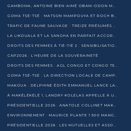
GAMBOMA, ANTOINE BIEN-AIMÉ OBAM-ODON MOBILISE LES 32 148 ÉLECTEURS EN FAVEUR DE DENIS SASSOU NGUESSO
GOMA TSÉ-TSÉ : MATSON MAMPOUYA ET ROCH BREDIN BISSALA NKOUNKOU EN CAMPAGNE DE PROXIMITÉ
TRAFIC DE FAUNE SAUVAGE : TREIZE PRÉSUMÉS TRAFIQUANTS INTERPELLÉS AU CONGO EN 2025
LA LIKOUALA ET LA SANGHA EN PARFAIT ACCORD AVEC LE PROJET DE SOCIÉTÉ DU CANDIDAT DENIS SASSOU-N’GUESSO
DROITS DES FEMMES À TIÉ-TIÉ 2 : SENSIBILISATION ET PÉDAGOGIE SUR LE DROIT DE VOTE
CAP2026 : L’HEURE DE LA SOUVERAINETÉ
DROITS DES FEMMES : AGL CONGO ET CONGO TERMINAL METTENT EN AVANT LE LEADERSHIP FÉMININ
GOMA TSÉ-TSÉ : LA DIRECTION LOCALE DE CAMPAGNE INTENSIFIE LA SENSIBILISATION DANS LES VILLAGES
MAKOUA : DELPHINE ÉDITH EMMANUEL LANCE LA CAMPAGNE POUR DENIS SASSOU-N’GUESSO
À MAKÉLÉKÉLÉ 1, LANDRY KOLELAS APPELLE À UNE MOBILISATION MASSIVE EN FAVEUR DE DENIS SASSOU-N’GUESSO
PRÉSIDENTIELLE 2026 : ANATOLE COLLINET MAKOSSO DÉFEND LE PROJET DE SOCIÉTÉ DE DENIS SASSOU NGUESSO
ENVIRONNEMENT : MAURICE PLANTE 1 500 MANGROVES POUR HONORER WANGARI MAATHAI
PRÉSIDENTIELLE 2026 : LES MUTUELLES ET ASSOCIATIONS S’IMPLIQUENT DANS LA CAMPAGNE ÉLECTORALE À TIÉ-TIÉ 2 (POINTE-NOIRE)