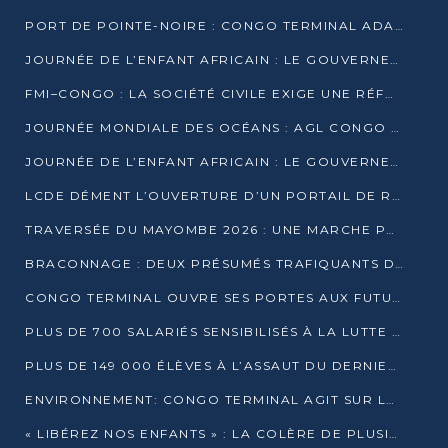
PORT DE POINTE-NOIRE : CONGO TERMINAL ADAPTE SON DRAGAGE AUX SABLES BITUMINEUX
JOURNÉE DE L’ENFANT AFRICAIN : LE GOUVERNEMENT RÉAFFIRME SON ENGAGEMENT POUR L’ACCÈS À L’EAU ET À L’ASSAINISSEMENT
FMI–CONGO : LA SOCIÉTÉ CIVILE EXIGE UNE RÉFORME DE LA FISCALITÉ PÉTROLIÈRE
JOURNÉE MONDIALE DES OCÉANS : AGL CONGO MOBILISE SES COLLABORATEURS POUR LA PRÉSERVATION DE LA BIODIVERSITÉ MARINE
JOURNÉE DE L’ENFANT AFRICAIN : LE GOUVERNEMENT MOBILISÉ POUR L’HYGIÈNE DANS LES ORPHELINATS
LCDE DÉMENT L’OUVERTURE D’UN PORTAIL DE RECRUTEMENT ET APPELLE À LA VIGILANCE
TRAVERSÉE DU MAYOMBE 2026 : UNE MARCHE POUR SENSIBILISER ET DÉPISTER AU DIABÈTE
BRACONNAGE : DEUX PRÉSUMÉS TRAFIQUANTS D’HIPPOPOTAME ÉCROUÉS À BRAZZAVILLE
CONGO TERMINAL OUVRE SES PORTES AUX FUTURS INGÉNIEURS DE L’UCAC-ICAM
PLUS DE 700 SALARIÉS SENSIBILISÉS À LA LUTTE CONTRE LA TUBERCULOSE À CONGO TERMINAL
PLUS DE 149 000 ÉLÈVES À L’ASSAUT DU DERNIER CEPE
ENVIRONNEMENT: CONGO TERMINAL AGIT SUR LE TERRAIN ET FORME LES PLUS JEUNES
« LIBÉREZ NOS ENFANTS » : LA COLÈRE DE PLUSIEURS MÈRES À BRAZZAVILLE CONTRE LA DGSP