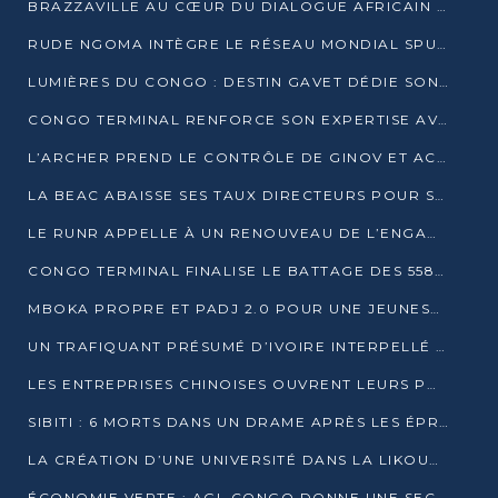
BRAZZAVILLE AU CŒUR DU DIALOGUE AFRICAIN SUR LES OBJECTIFS DE DÉVELOPPEMENT DURABLE
RUDE NGOMA INTÈGRE LE RÉSEAU MONDIAL SPUTNIK PRO APRÈS UNE FORMATION À MOSCOU
LUMIÈRES DU CONGO : DESTIN GAVET DÉDIE SON PRIX À L’UNITÉ NATIONALE ET À LA JEUNESSE
CONGO TERMINAL RENFORCE SON EXPERTISE AVEC NEUF NOUVEAUX FORMATEURS EN ENGINS PORTUAIRES
L’ARCHER PREND LE CONTRÔLE DE GINOV ET ACCÉLÈRE SON VIRAGE NUMÉRIQUE
LA BEAC ABAISSE SES TAUX DIRECTEURS POUR SOUTENIR LA CROISSANCE EN ZONE CEMAC
LE RUNR APPELLE À UN RENOUVEAU DE L’ENGAGEMENT MILITANT
CONGO TERMINAL FINALISE LE BATTAGE DES 558 PIEUX DU FUTUR QUAI DU MÔLE EST
MBOKA PROPRE ET PADJ 2.0 POUR UNE JEUNESSE PLUS AUTONOME
UN TRAFIQUANT PRÉSUMÉ D’IVOIRE INTERPELLÉ À DOLISIE
LES ENTREPRISES CHINOISES OUVRENT LEURS PORTES AUX JEUNES DIPLÔMÉS
SIBITI : 6 MORTS DANS UN DRAME APRÈS LES ÉPREUVES DU BEPC
LA CRÉATION D’UNE UNIVERSITÉ DANS LA LIKOUALA AU CŒUR D’UNE RÉFLEXION NATIONALE
ÉCONOMIE VERTE : AGL CONGO DONNE UNE SECONDE VIE À SES DÉCHETS INDUSTRIELS