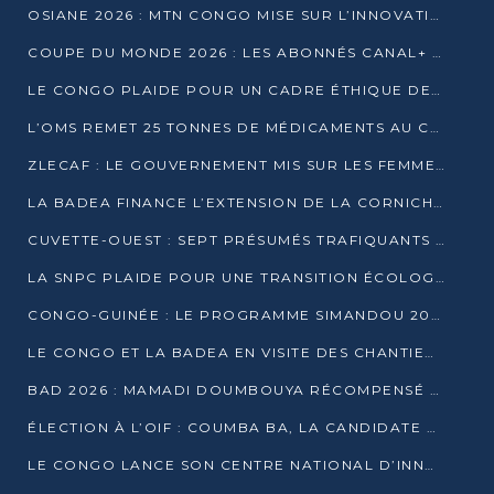
OSIANE 2026 : MTN CONGO MISE SUR L’INNOVATION POUR RELEVER LES DÉFIS AFRICAINS
COUPE DU MONDE 2026 : LES ABONNÉS CANAL+ AU CONGO DÉÇUS À QUELQUES JOURS DU COUP D’ENVOI
LE CONGO PLAIDE POUR UN CADRE ÉTHIQUE DE L’INTELLIGENCE ARTIFICIELLE À DAKAR
L’OMS REMET 25 TONNES DE MÉDICAMENTS AU CONGO POUR RENFORCER LA RIPOSTE AUX ÉPIDÉMIES
ZLECAF : LE GOUVERNEMENT MIS SUR LES FEMMES ENTREPRENEURES
LA BADEA FINANCE L’EXTENSION DE LA CORNICHE SUD DE BRAZZAVILLE
CUVETTE-OUEST : SEPT PRÉSUMÉS TRAFIQUANTS DE FAUNE INTERPELLÉS À EWO ET KELLÉ
LA SNPC PLAIDE POUR UNE TRANSITION ÉCOLOGIQUE PROGRESSIVE
CONGO-GUINÉE : LE PROGRAMME SIMANDOU 2040 AU CŒUR DES ÉCHANGES À LA BAD
LE CONGO ET LA BADEA EN VISITE DES CHANTIERS
BAD 2026 : MAMADI DOUMBOUYA RÉCOMPENSÉ PAR LE TROPHÉE BABACAR NDIAYE À BRAZZAVILLE
ÉLECTION À L’OIF : COUMBA BA, LA CANDIDATE DISCRÈTE QUI BOUSCULE LE JEU DIPLOMATIQUE
LE CONGO LANCE SON CENTRE NATIONAL D’INNOVATION