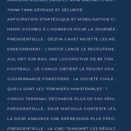
THINK TANK DÉFENSE ET SÉCURITÉ :
ANTICIPATION STRATÉGIQUE ET MOBILISATION CITOYENNE POUR NOTRE SOUVERAINETÉ NATIONALE
HENRI DJOMBO À L’HONNEUR POUR LA JOURNÉE MONDIALE DU THÉÂTRE
PRÉSIDENTIELLE : DESTIN GAVET REJETTE LES RÉSULTATS ET APPELLE À UN DIALOGUE NATIONAL
ENSEIGNEMENT : L’ENFICE LANCE LE RECRUTEMENT DE SA PREMIÈRE PROMOTION DE PROFESSEURS DES ÉCOLES
AGL MET SUR RAIL UNE LOCOMOTIVE DE 83 TONNES À POINTE-NOIRE
FOOTBALL : LE CONGO OBTIENT LE PROJET FIFA ARENA POUR SES 15 DÉPARTEMENTS
GOUVERNANCE FORESTIÈRE : LA SOCIÉTÉ CIVILE CONGOLAISE AFFICHE SES PRIORITÉS POUR 2026
QUELS SONT LES “PREMIERS MINISTRABLES” ?
CONGO TERMINAL DÉCHARGE PLUS DE 900 VÉHICULES EN QUELQUES HEURES
PRÉSIDENTIELLE : DAVE MAFOULA CONTESTE LES RÉSULTATS PROVISOIRES
LA DGSP ANNONCE UNE RÉPRESSION PLUS STRICTE CONTRE LES MOTO-TAXIS
PRÉSIDENTIELLE : LA CNEI TRANSMET LES RÉSULTATS PROVISOIRES À LA COUR CONSTITUTIONNELLE