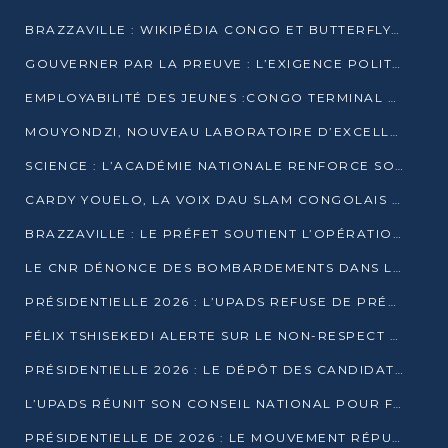
BRAZZAVILLE : WIKIPÉDIA CONGO ET BUTTERFLY SCELLENT UN PARTENARIAT POUR STRUCTURER LE BÉNÉVOLAT NUMÉRIQUE
GOUVERNER PAR LA PREUVE : L’EXIGENCE POLITIQUE DU XXIᵉ SIÈCLE
EMPLOYABILITÉ DES JEUNES :CONGO TERMINAL S’ALLIE À L’ESCIC POUR RAPPROCHER L’ÉCOLE DU TERRAIN
MOUYONDZI, NOUVEAU LABORATOIRE D’EXCELLENCE PÉDAGOGIQUE AVEC L’ENFICE
SCIENCE : L’ACADÉMIE NATIONALE RENFORCE SON ÉQUIPE ET TRACE SA FEUILLE DE ROUTE 2026
CARDY YOUELO, LA VOIX DAU SLAM CONGOLAIS QUI INTERPELLE LE MONDE
BRAZZAVILLE : LE PRÉFET SOUTIENT L’OPÉRATION « ZÉRO KULUNA » ET APPELLE À LA VIGILANCE CITOYENNE
LE CNR DÉNONCE DES BOMBARDEMENTS DANS LE POOL ET ACCUSE LE GOUVERNEMENT
PRÉSIDENTIELLE 2026 : L’UPADS REFUSE DE PRÉSENTER UN CANDIDAT ET DÉNONCE UN PROCESSUS NON CRÉDIBLE
FÉLIX TSHISEKEDI ALERTE SUR LE NON-RESPECT DES ENGAGEMENTS DE PAIX APRÈS SA RENCONTRE AVEC D. SASSOU-NGUESSO
PRÉSIDENTIELLE 2026 : LE DÉPÔT DES CANDIDATURES OUVERT DU 29 JANVIER AU 12 FÉVRIER
L’UPADS RÉUNIT SON CONSEIL NATIONAL POUR FIXER SA LIGNE POLITIQUE À DEUX MOIS DE LA PRÉSIDENTIELLE
PRÉSIDENTIELLE DE 2026 : LE MOUVEMENT RÉPUBLICAIN DÉNONCE UNE CONVOCATION ÉLECTORALE « OPAQUE ET PRÉCIPITÉE »