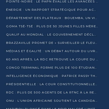
POINTE-NOIRE : LE PAPN ÉVALUE LES AVANCÉES DU MÔLE EST
ÉNERGIE : UN RAPPORT STRATÉGIQUE POUR ACCÉLÉRER LA TRANSITION AU CONGO
DÉPARTEMENT DES PLATEAUX : BOUEMBA, UN VIVIER ÉCONOMIQUE PRÊT À EXPLOSER
GOMA TSÉ-TSÉ : PLUS DE 50 JEUNES FILLES MÈRES SENSIBILISÉES À LA SANTÉ SEXUELLE
QUALIF AU MONDIAL : LE GOUVERNEMENT DÉCLARE LA JOURNÉE DU 1ER AVRIL 2026 CHÔMÉE ET PAYÉE
BRAZZAVILLE PROMET DE « SURVEILLER LE FLEUVE » APRÈS LA QUALIFICATION DE LA RDC AU MONDIAL
MÉDIAS ET ÉGALITÉ : UN DÉBAT AUTOUR DU LIVRE « CES FEMMES QUI REPRENNENT LE POUVOIR SUR LEUR VIE »
60 ANS APRÈS, LA RDC RETROUVE LA COUPE DU MONDE
CONGO TERMINAL FORME PLUS DE 100 ÉTUDIANTS AUX TECHNIQUES D’EMBAUCHE
INTELLIGENCE ÉCONOMIQUE : PATRICE PASSY THÉORISE UNE STRATÉGIE ADAPTÉE AUX CONTEXTES FRAGMENTÉS
PRÉSIDENTIELLE : LA COUR CONSTITUTIONNELLE CONFIRME LA VICTOIRE DE SASSOU NGUESSO AVEC 94,90 % DES SUFFRAGES
RDC : PLUS DE 500 AGENTS DE LA RTNC À LA RETRAITE, UNE PAGE SE TOURNE
ONU : L’UNION AFRICAINE SOUTIENT LA CANDIDATURE DE MACKY SALL
MADIBOU PLONGÉ DANS LE NOIR MALGRÉ L’INSTALLATION D’UN NOUVEAU TRANSFORMATEUR