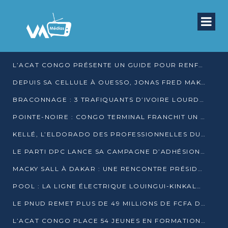
L’ACAT CONGO PRÉSENTE UN GUIDE POUR RENFORCER LES GARANTIES JUDICIAIRES EN GARDE À VUE
DEPUIS SA CELLULE À OUESSO, JONAS FRED MAKITA DÉNONCE CE QU’IL QUALIFIE DE DÉNI DE JUSTICE
BRACONNAGE : 3 TRAFIQUANTS D’IVOIRE LOURDEMENT CONDAMNÉS À DJAMBALA
POINTE-NOIRE : CONGO TERMINAL FRANCHIT UN CAP HISTORIQUE AVEC 99 MOUVEMENTS/HEURE
KELLÉ, L’ELDORADO DES PROFESSIONNELLES DU SEXE
LE PARTI DPC LANCE SA CAMPAGNE D’ADHÉSIONS ET VEUT STRUCTURER SA PRÉSENCE DANS LES 15 DÉPARTEMENTS
MACKY SALL À DAKAR : UNE RENCONTRE PRÉSIDENTIELLE QUI DIVISE L’OPINION SÉNÉGALAISE
POOL : LA LIGNE ÉLECTRIQUE LOUINGUI-KINKALA-BOKO MISE EN SERVICE
LE PNUD REMET PLUS DE 49 MILLIONS DE FCFA D’ÉQUIPEMENTS POUR ACCÉLÉRER LA NUMÉRISATION DU SYSTÈME DE SANTÉ
L’ACAT CONGO PLACE 54 JEUNES EN FORMATION PROFESSIONNELLE