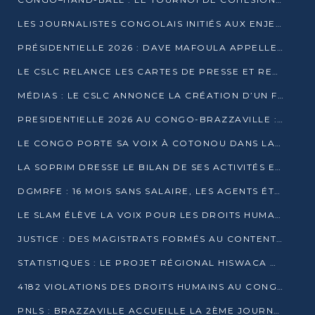
LES JOURNALISTES CONGOLAIS INITIÉS AUX ENJEUX DE L’ÉCONOMIE BLEUE
PRÉSIDENTIELLE 2026 : DAVE MAFOULA APPELLE LES CONGOLAIS À UN « NOUVEAU DÉPART »
LE CSLC RELANCE LES CARTES DE PRESSE ET RECONNAÎT OFFICIELLEMENT LES MÉDIAS EN LIGNE
MÉDIAS : LE CSLC ANNONCE LA CRÉATION D’UN FONDS D’APPUI À LA PRESSE
PRESIDENTIELLE 2026 AU CONGO-BRAZZAVILLE : UN CASTING ÉLARGI
LE CONGO PORTE SA VOIX À COTONOU DANS LA LUTTE CONTRE LA TUBERCULOSE
LA SOPRIM DRESSE LE BILAN DE SES ACTIVITÉS ET FIXE DE NOUVELLES PRIORITÉS
DGMRFE : 16 MOIS SANS SALAIRE, LES AGENTS ÉTOUFFENT DANS LE SILENCE
LE SLAM ÉLÈVE LA VOIX POUR LES DROITS HUMAINS À BRAZZAVILLE
JUSTICE : DES MAGISTRATS FORMÉS AU CONTENTIEUX DE LA PROPRIÉTÉ INTELLECTUELLE
STATISTIQUES : LE PROJET RÉGIONAL HISWACA OFFICIELLEMENT LANCÉ AU CONGO
4182 VIOLATIONS DES DROITS HUMAINS AU CONGO EN 2025 SELON LE CAD
PNLS : BRAZZAVILLE ACCUEILLE LA 2ÈME JOURNÉE SCIENTIFIQUE SUR LE VIH/SIDA