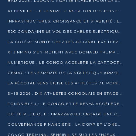
BAD 2026 : LUDOVIC NGATSÉ PLAIDE POUR LA SOUVERAINETÉ FINANCIÈRE AFRICAINE
AUBEVILLE : LE CENTRE D’INSERTION DES JEUNES PRÊT À OUVRIR SES PORTES
INFRASTRUCTURES, CROISSANCE ET STABILITÉ : LA GUINÉE AFFÛTE SES AMBITIONS
E2C CONDAMNE LE VOL DES CÂBLES ÉLECTRIQUES APRÈS UNE VIDÉO VIRALE
LA COLÈRE MONTE CHEZ LES JOURNALIERS D’E2C QUI DÉNONCENT 20 ANS DE PRÉCARITÉ
XI JINPING S’ENTRETIENT AVEC DONALD TRUMP À BEIJING
NUMÉRIQUE : LE CONGO ACCÉLÈRE LA CARTOGRAPHIE DE SES INFRASTRUCTURES DIGITALES
CEMAC : LES EXPERTS DE LA STATISTIQUE APPELLENT À RENFORCER LA SÉCURISATION DES DONNÉES
LA FÉCOTAE SENSIBILISE LES ATHLÈTES DE POINTE-NOIRE À L’HYGIÈNE ALIMENTA
SMIB 2026 : DIX ATHLÈTES CONGOLAIS EN STAGE AU KENYA
FONDS BLEU : LE CONGO ET LE KENYA ACCÉLÈRENT LA MOBILISATION DES FINANCEMENTS
DETTE PUBLIQUE : BRAZZAVILLE ENGAGE UNE OPÉRATION DE RACHAT DE 575 MILLIONS DE DOLLARS
GOUVERNANCE FINANCIÈRE : LA DGPP ET L’ONEC-C VERS UN PARTENARIAT POUR ASSAINIR LES ENTREPRISES PUBLIQUES
CONGO TERMINAL SENSIBILISE SUR LES ENJEUX DE LA SANTÉ MENTALE EN