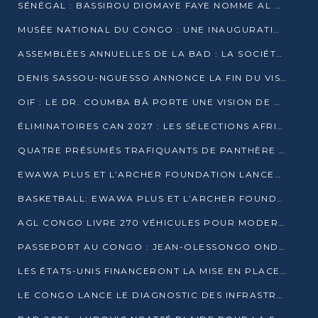
SÉNÉGAL : BASSIROU DIOMAYE FAYE NOMME AL AMINOU LÔ PREMIER MINISTRE
MUSÉE NATIONAL DU CONGO : UNE INAUGURATION PORTEUSE D’ESPOIR POUR LA CULTURE
ASSEMBLÉES ANNUELLES DE LA BAD : LA SOCIÉTÉ CIVILE CONGOLAISE À LA RECHERCHE DE PARTENAIRES POUR SES PROJETS
DENIS SASSOU-NGUESSO ANNONCE LA FIN DU VISA POUR LES AFRICAINS EN 2027
OIF : LE DR. COUMBA BÂ PORTE UNE VISION DE DIALOGUE, DE STABILITÉ ET DE RÉFORME À LA TÊTE
ÉLIMINATOIRES CAN 2027 : LES SÉLECTIONS AFRICAINES CONNAISSENT LEURS ADVERSAIRES
QUATRE PRÉSUMÉS TRAFIQUANTS DE PANTHÈRE ARRÊTÉS À EWO
EWAWA PLUS ET L’ARCHER FOUNDATION LANCENT UN CAMP DE BASKET POUR LES JEUNES À BRAZZAVILLE
BASKETBALL: EWAWA PLUS ET L’ARCHER FOUNDATION LANCENT UN CAMP POUR LES JEUNES
AGL CONGO LIVRE 270 VÉHICULES POUR MODERNISER LE TRANSPORT URBAIN
PASSEPORT AU CONGO : JEAN-OLESSONGO ONDAYE VEUT METTRE FIN AUX LENTEURS ADMINISTRATIVES
LES ÉTATS-UNIS FINANCERONT LA MISE EN PLACE DE JUSQU’À 50 CLINIQUES DE LUTTE CONTRE L’EBOLA
LE CONGO LANCE LE DIAGNOSTIC DES INFRASTRUCTURES SPORTIVES DU COMPLEXE DE KINTÉLÉ