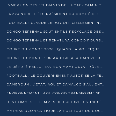
IMMERSION DES ÉTUDIANTS DE L’UCAC-ICAM À CONGO TERMINAL
LAMYR NGUELE ÉLU PRÉSIDENT DU COMITÉ DES MEMBRES D’HONNEUR DU PCT
FOOTBALL : CLAUDE LE ROY OFFICIELLEMENT NOMMÉ SÉLECTIONNEUR DU CONGO
CONGO TERMINAL SOUTIENT LE RECYCLAGE DES DÉCHETS PLASTIQUES À POINTE-NOIRE
CONGO TERMINAL ET RENATURA CONGO POURSUIVENT LEUR COMBAT POUR LA BIODIVERSITÉ
COUPE DU MONDE 2026 : QUAND LA POLITIQUE MENACE L’UNIVERSALITÉ DU FOOTBALL
COUPE DU MONDE : UN ARBITRE AFRICAIN REFUSÉ À L’ENTRÉE DES ÉTATS-UNIS
LE DÉPUTÉ HELLOT MATSON MAMPOUYA FRÔLE LA MORT LORS D’UNE EMBUSCADE DZNS LE POOL
FOOTBALL : LE GOUVERNEMENT AUTORISE LA FECOFOOT À OCCUPER LES COMPLEXES SPORTIFS
CAMEROUN : L’ÉTAT, AGL ET CAMALCO S’ALLIENT POUR UN MÉGA-PROJET FERROVIAIRE
ENVIRONNEMENT : AGL CONGO TRANSFORME SES DÉCHETS EN OUTILS DE FORMATION
DES HOMMES ET FEMMES DE CULTURE DISTINGUÉS POUR LEUR ENGAGEMENT PAR BANTOU CULTURE
MATHIAS DZON CRITIQUE LA POLITIQUE DU GOUVERNEMENT ET ALERTE SUR LA DETTE DU CONGO