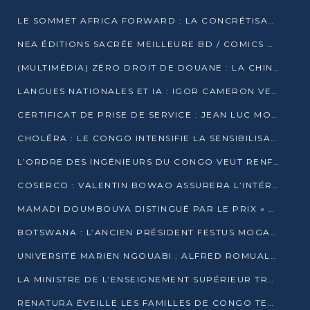
LE SOMMET AFRICA FORWARD : LA CONCRÉTISATION DE PARTENARIATS ÉQUILIBRÉS ET TOURNÉS VERS L’AVENIR ENTRE LE CONTINENT AFRICAIN ET LA FRANCE
NEA ÉDITIONS SACRÉE MEILLEURE BD / COMICS D’AFRIQUE AU KENYA
(MULTIMÉDIA) ZÉRO DROIT DE DOUANE : LA CHINE ET L’AFRIQUE VERS UNE PROXIMITÉ SANS PRÉCÉDENT (PAPIER GÉNÉRAL)
LANGUES NATIONALES ET IA : IGOR CAMERON VEUT ARRIMER LA STRATÉGIE IA À LA LOI SUR LA RECHERCHE
CERTIFICAT DE PRISE DE SERVICE : JEAN LUC MOUTHOU DÉMENT UNE « FAKE NEWS »
CHOLÉRA : LE CONGO INTENSIFIE LA SENSIBILISATION AU MARCHÉ DE TALANGAÏ
L’ORDRE DES INGÉNIEURS DU CONGO VEUT RENFORCER L’ÉTHIQUE ET LA CRÉDIBILITÉ DE LA PROFESSION
COSERCO : VALENTIN BOWAO ASSURERA L’INTÉRIM À LA TÊTE DU BUREAU EXÉCUTIF NATIONAL
MAMADI DOUMBOUYA DISTINGUÉ PAR LE PRIX « SUPER GRAND BÂTISSEUR BABACAR N’DIAYE »
BOTSWANA : L’ANCIEN PRÉSIDENT FESTUS MOGAE EST MORT À 86 ANS
UNIVERSITÉ MARIEN NGOUABI : ALFRED ROMUALD NGUYA POATY SOUTIENT UNE THÈSE SUR LE PARADOXE DE LA CROISSANCE EN ZONE CEMAC
LA MINISTRE DE L’ENSEIGNEMENT SUPÉRIEUR TRACE SA FEUILLE DE ROUTE
RENATURA ÉVEILLE LES FAMILLES DE CONGO TERMINAL À LA PROTECTION DE L’ENVIRONNEMENT