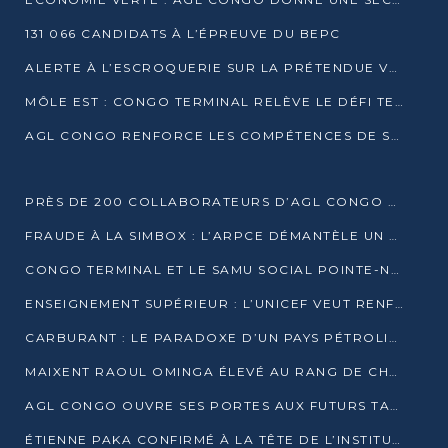
131 066 CANDIDATS À L’ÉPREUVE DU BEPC
ALERTE À L’ESCROQUERIE SUR LA PRÉTENDUE VENTE DE PARCELLES AFAT
MÔLE EST : CONGO TERMINAL RELÈVE LE DÉFI TECHNIQUE DES SABLES BITUMINEUX
AGL CONGO RENFORCE LES COMPÉTENCES DE SES ÉQUIPES AVEC LA CERTIFICATION CACES® R483
PRÈS DE 200 COLLABORATEURS D’AGL CONGO EN FORMATION JUSQU’EN JUILLET
FRAUDE À LA SIMBOX : L’ARPCE DÉMANTÈLE UN RÉSEAU UTILISANT DES CARTES SIM OUGANDAISES
CONGO TERMINAL ET LE SAMU SOCIAL POINTE-NOIRE RENOUVELLENT LEUR PARTENARIAT EN FAVEUR DES JEUNES VULNÉRABLES
ENSEIGNEMENT SUPÉRIEUR : L’UNICEF VEUT RENFORCER LA RECHERCHE SUR LES QUESTIONS DE L’ENFANCE
CARBURANT : LE PARADOXE D’UN PAYS PÉTROLIER CONFRONTÉ À DES PÉNURIES RÉCURRENTES
MAIXENT RAOUL OMINGA ÉLEVÉ AU RANG DE CHEVALIER DE L’ORDRE DE L’AMITIÉ ENTRE LA RUSSIE ET LE CONGO
AGL CONGO OUVRE SES PORTES AUX FUTURS TALENTS DE LA LOGISTIQUE
ÉTIENNE PAKA CONFIRMÉ À LA TÊTE DE L’INSTITUT GÉOGRAPHIQUE NATIONAL