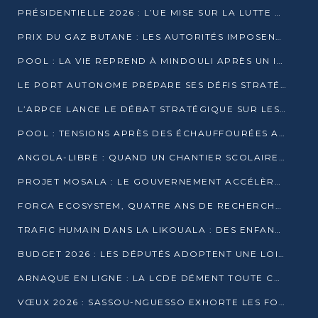
PRÉSIDENTIELLE 2026 : L’UE MISE SUR LA LUTTE CONTRE LA DÉSINFORMATION
PRIX DU GAZ BUTANE : LES AUTORITÉS IMPOSENT LE RESPECT DES PRIX RÉGLEMENTÉS
POOL : LA VIE REPREND À MINDOULI APRÈS UN INCIDENT ARMÉ SUR LA RN1
LE PORT AUTONOME PRÉPARE SES DÉFIS STRATÉGIQUES DE 2026
L’ARPCE LANCE LE DÉBAT STRATÉGIQUE SUR LES DONNÉES, L’IA ET LA FINANCE NUMÉRIQUE AU CONGO
POOL : TENSIONS APRÈS DES ÉCHAUFFOURÉES ARMÉES ENTRE DGSP ET EX-MILICIENS NINJA
ANGOLA-LIBRE : QUAND UN CHANTIER SCOLAIRE DEVIENT LE MIROIR D’UN CONGO EN MOUVEMENT
PROJET MOSALA : LE GOUVERNEMENT ACCÉLÈRE L’INSERTION DES JEUNES EN 2026
FORCA ECOSYSTEM, QUATRE ANS DE RECHERCHE DE TERRAIN AVANT UN LANCEMENT OFFICIEL EN 2026
TRAFIC HUMAIN DANS LA LIKOUALA : DES ENFANTS AUTOCHTONES RÉDUITS AU TRAVAIL FORCÉ
BUDGET 2026 : LES DÉPUTÉS ADOPTENT UNE LOI DES FINANCES DE PLUS DE 2500 MILLIARDS FCFA
ARNAQUE EN LIGNE : LA LCDE DÉMENT TOUTE CAMPAGNE DE RECRUTEMENT
VŒUX 2026 : SASSOU-NGUESSO EXHORTE LES FORCES VIVES À RENFORCER L’UNITÉ