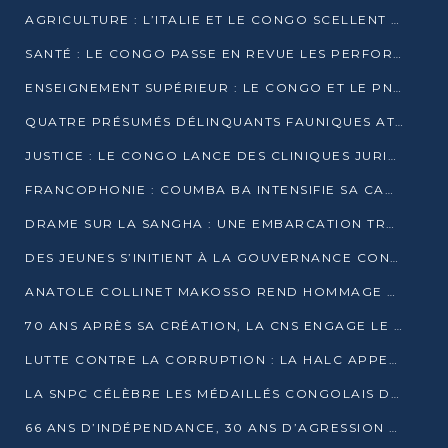
AGRICULTURE : L’ITALIE ET LE CONGO SCELLENT UN PARTENARIAT POUR UNE PRODUCTION LOCALE DURABLE
SANTÉ : LE CONGO PASSE EN REVUE LES PERFORMANCES DE SES HÔPITAUX À MI-PARCOURS
ENSEIGNEMENT SUPÉRIEUR : LE CONGO ET LE PNUD VEULENT RAPPROCHER LA FORMATION UNIVERSITAIRE DES BESOINS DU MARCHÉ DE L’EMPLOI
QUATRE PRÉSUMÉS DÉLINQUANTS FAUNIQUES ATTENDUS DEVANT LA JUSTICE POUR TRAFIC D’IVOIRE
JUSTICE : LE CONGO LANCE DES CLINIQUES JURIDIQUES POUR RAPPROCHER LE DROIT DES CITOYENS
FRANCOPHONIE : COUMBA BA INTENSIFIE SA CAMPAGNE POUR LA SUCCESSION À LA TÊTE DE L’OIF
DRAME SUR LA SANGHA : UNE EMBARCATION TRANSPORTANT DES FIDÈLES DE « NZAMBÉ YA L’HUILE » FAIT NAUFRAGE À OUESSO
DES JEUNES S’INITIENT À LA GOUVERNANCE CONTINENTALE À BRAZZAVILLE
ANATOLE COLLINET MAKOSSO REND HOMMAGE À JEAN-PAUL PIGASSE
70 ANS APRÈS SA CRÉATION, LA CNS ENGAGE LE VIRAGE DE LA DIGITALISATION
LUTTE CONTRE LA CORRUPTION : LA HALC APPELLE À PASSER DES DISCOURS AUX ACTES
LA SNPC CÉLÈBRE LES MÉDAILLÉS CONGOLAIS DES OLYMPIADES PANAFRICAINES DE MATHÉMATIQUES 2026
66 ANS D’INDÉPENDANCE, 30 ANS D’AGRESSION RWANDAISE : 4 PRÉSIDENCES, UN ÉCHEC COLLECTIF