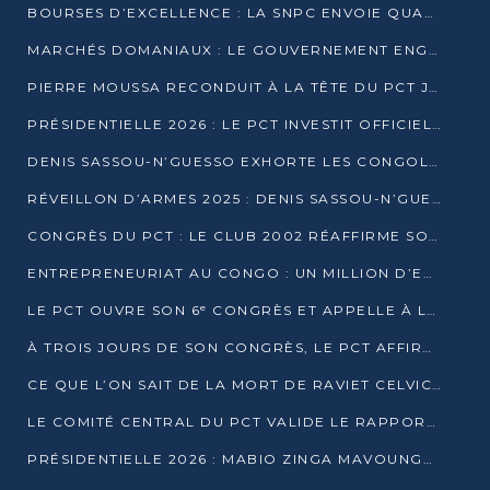
BOURSES D’EXCELLENCE : LA SNPC ENVOIE QUATRE NOUVEAUX TALENTS CONGOLAIS SE FORMER À BAKOU
MARCHÉS DOMANIAUX : LE GOUVERNEMENT ENGAGE LA STRUCTURATION DES TAXES D’ASSAINISSEMENT
PIERRE MOUSSA RECONDUIT À LA TÊTE DU PCT JUSQU’EN 2031
PRÉSIDENTIELLE 2026 : LE PCT INVESTIT OFFICIELLEMENT DENIS SASSOU NGUESSO
DENIS SASSOU-N’GUESSO EXHORTE LES CONGOLAIS À L’UNITÉ ET AU FAIR-PLAY DÉMOCRATIQUE EN 2026
RÉVEILLON D’ARMES 2025 : DENIS SASSOU-N’GUESSO GARANTIT DES ÉLECTIONS 2026 PAISIBLES ET SÉCURISÉES
CONGRÈS DU PCT : LE CLUB 2002 RÉAFFIRME SON SOUTIEN À DENIS SASSOU-N’GUESSO POUR 2026
ENTREPRENEURIAT AU CONGO : UN MILLION D’EUROS POUR FINANCER LES STARTUPS DÈS 2026
LE PCT OUVRE SON 6ᵉ CONGRÈS ET APPELLE À LA CANDIDATURE DE DENIS SASSOU NGUESSO
À TROIS JOURS DE SON CONGRÈS, LE PCT AFFIRME AVOIR ATTEINT TOUS SES OBJECTIFS
CE QUE L’ON SAIT DE LA MORT DE RAVIET CELVIC N’TSIANTSIE
LE COMITÉ CENTRAL DU PCT VALIDE LE RAPPORT DU CONGRÈS ET SOUTIENT DENIS SASSOU N’GUESSO
PRÉSIDENTIELLE 2026 : MABIO ZINGA MAVOUNGOU DÉCLARE SA CANDIDATURE ET CHARGE LE BILAN DU PCT