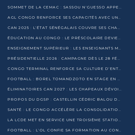
SOMMET DE LA CEMAC : SASSOU N’GUESSO APPELLE À LA VIGILANCE FACE AUX RISQUES ÉCONOMIQUES
AGL CONGO RENFORCE SES CAPACITÉS AVEC UNE GRUE DE 250 TONNES
CAN 2025 : L’ÉTAT SÉNÉGALAIS COUVRE SES CHAMPIONS D’AFRIQUE DE RÉCOMPENSES EXCEPTIONNELLES
ÉDUCATION AU CONGO : LE PRÉSCOLAIRE DEVIENT OBLIGATOIRE, LE BTS CONSACRÉ DIPLÔME D’ÉTAT
ENSEIGNEMENT SUPÉRIEUR : LES ENSEIGNANTS MAINTIENNENT LA GRÈVE ET EXIGENT UN ACCORD ÉCRIT AVEC L’ÉTAT
PRÉSIDENTIELLE 2026 : CAMPAGNE DÈS LE 28 FÉVRIER, SCRUTIN LES 12 ET 15 MARS
CONGO TERMINAL RENFORCE SA CULTURE D’ENTREPRISE AVEC LE PROGRAMME « WIN TOGETHER »
FOOTBALL : BOREL TOMANDZOTO EN STAGE EN ESPAGNE AVEC POLISSYA FC
ÉLIMINATOIRES CAN 2027 : LES CHAPEAUX DÉVOILÉS, LE CONGO FIXÉ SUR SON SORT
PROPOS DU DGSP : CASTELLIN CÉDRIC BALOU DÉNONCE DES PROPOS INTIMIDANTS
SANTÉ : LE CONGO ACCÉLÈRE LA CONSOLIDATION DE L’OFFRE DE SOINS
LA LCDE MET EN SERVICE UNE TROISIÈME STATION D’EAU POTABLE À MFILOU
FOOTBALL : L’OL CONFIE SA FORMATION AU CONGOLAIS CHRISTIAN BASSILA