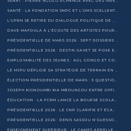
SÉNAT : PIERRE NGOLO ÉCHANGE AVEC DES INVESTISSEURS DU NUMÉRIQUE
SANTÉ : LA FONDATION SNPC ET L’OMS SCELLENT UN PARTENARIAT STRATÉGIQUE DE TROIS ANS
L’UPRN SE RETIRE DU DIALOGUE POLITIQUE DE DJAMBALA : TENSIONS DANS LE PRÉ-ÉLECTORAL CONGOLAIS
DAVE MAFOULA À L’ÉCOUTE DES ARTISTES POUR REDÉFINIR SA POLITIQUE CULTURELLE
PRÉSIDENTIELLE DE MARS 2026 : SEPT DOSSIERS DE CANDIDATURE ENREGISTRÉS À LA CLÔTURE DES DÉPÔTS
PRÉSIDENTIELLE 2026 : DESTIN GAVET SE POSE EN CANDIDAT DU « RAS-LE-BOL »
EMPLOYABILITÉ DES JEUNES : AGL CONGO ET CONGO TERMINAL S’ALLIENT À UCAC-ICAM
LE MJPU DÉPLOIE SA STRATÉGIE DE TERRAIN EN FAVEUR DE DSN
ÉLECTION PRÉSIDENTIELLE DE MARS : 3 QUESTIONS À UN EXPERT CONGOLAIS DE LA CYBERSÉCURITÉ
JOSEPH KIGNOUMBI KIA MBOUNGOU ENTRE OFFICIELLEMENT EN COURSE POUR LA PRÉSIDENTIELLE
ÉDUCATION : LA FCRM LANCE LA BOURSE SCOLAIRE FRANCINE-NTOUMI POUR PROMOUVOIR LES FILIÈRES SCIENTIFIQUES
PRÉSIDENTIELLE 2026 : LE CNR CLARIFIE ET ÉCARTE LA CANDIDATURE DU PASTEUR NTUMI
PRÉSIDENTIELLE 2026 : DENIS SASSOU N’GUESSO ANNONCE OFFICIELLEMENT SA CANDIDATURE
ENSEIGNEMENT SUPÉRIEUR : LE CAMES APPELLE À UNE UNIVERSITÉ AFRICAINE AXÉE SUR L’EMPLOYABILITÉ