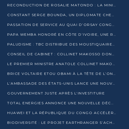
RECONDUCTION DE ROSALIE MATONDO : LA MINISTRE PROMET D’ACCÉLÉRER LE TRAITEMENT DES DOSSIERS ET DE RELEVER DE NOUVEAUX DÉFIS
CONSTANT SERGE BOUNDA, UN DIPLOMATE CHEVRONNÉ AUX COMMANDES DES AFFAIRES ÉTRANGÈRES
PASSATION DE SERVICE AU QUAI D’ORSAY CONGOLAIS : GAKOSSO PASSE LE FLAMBEAU À BOUNDA
PAPA WEMBA HONORÉ EN CÔTE D’IVOIRE, UNE RUE PORTE DÉSORMAIS SON NOM
PALUDISME : TBC DISTRIBUE DES MOUSTIQUAIRES DANS DEUX CSI DE BRAZZAVILLE
CONSEIL DE CABINET : COLLINET MAKOSSO DONNE SES DERNIÈRES ORIENTATIONS
LE PREMIER MINISTRE ANATOLE COLLINET MAKOSSO DÉMISSIONNE AVEC SON GOUVERNEMENT
BRICE VOLTAIRE ETOU OBAMI À LA TÊTE DE L’ONEC-C POUR TROIS ANS
L’AMBASSADE DES ÉTATS-UNIS LANCE UNE NOUVELLE COHORTE DU PROGRAMME ACCESS MICRO-SCHOLARSHIP
GOUVERNEMENT JUSTE APRÈS L’INVESTITURE
TOTAL ENERGIES ANNONCE UNE NOUVELLE DÉCOUVERTE D’HYDROCARBURES SUR LE PERMIS MOHO AU LARGE DU CONGO
HUAWEI ET LA RÉPUBLIQUE DU CONGO ACCÉLÈRENT LEUR PARTENARIAT
BIODIVERSITÉ : LE PROJET EARTHRANGER S’ACHÈVE, MAIS LES DÉFIS DEMEURENT