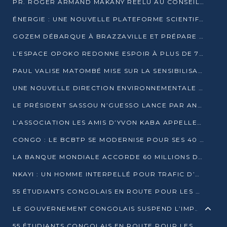
PR. ROGER ARMAND MAKANY RÉÉLU AU CONSEIL DE L’AUF
ÉNERGIE : UNE NOUVELLE PLATEFORME SCIENTIFIQUE POUR LA TRANSITION ÉNERGÉTIQUE EN AFRIQUE CENTRALE
GOZEM DÉBARQUE À BRAZZAVILLE ET PRÉPARE SON ARRIVÉE À POINTE-NOIRE
L’ESPACE OPOKO REDONNE ESPOIR À PLUS DE 775 ÉLÈVES AUTOCHTONES DANS LE NORD DU CONGO
PAUL VALISE MATOMBÉ MISE SUR LA SENSIBILISATION POUR ÉRAQUER LE GRAND BANDITISME
UNE NOUVELLE DIRECTION ENVIRONNEMENTALE POUR RENFORCER LA GESTION DES DONNÉES AU CONGO
LE PRÉSIDENT SASSOU N’GUESSO LANCE PAR ANTICIPATION LA 39ÈME JOURNÉE NATIONALE DE L’ARBRE
L’ASSOCIATION LES AMIS D’YVON KABA APPELLENT DENIS SASSOU N’GUESSO À SE PORTER CANDIDAT
CONGO : LE BCBTP SE MODERNISE POUR SES 40 ANS D’EXISTENCE
LA BANQUE MONDIALE ACCORDE 60 MILLIONS DE DOLLARS POUR LA RÉSILIENCE URBAINE AU CONGO
NKAYI : UN HOMME INTERPELLÉ POUR TRAFIC D’UN BÉBÉ CHIMPANZÉ
55 ÉTUDIANTS CONGOLAIS EN ROUTE POUR LES UNIVERSITÉS ALGÉRIENNES
LE GOUVERNEMENT CONGOLAIS SUSPEND L’IMPORTATION DES MACHETTES ET DES MOTOS
55 ÉTUDIANTS CONGOLAIS EN ROUTE POUR LES UNIVERSITÉS ALGÉRIENNES