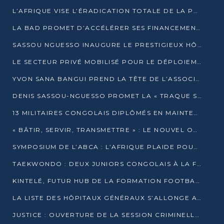
L’AFRIQUE VISE L’ÉRADICATION TOTALE DE LA POLIOMYÉLITE D’ICI 2026
LA BAD PROMET D’ACCÉLÉRER SES FINANCEMENTS AVEC LE MINISTÈRE DE L’ASSAINISSEMENT
SASSOU NGUESSO INAUGURE LE PRESTIGIEUX HÔTEL KEMPINSKI BRAZZAVILLE
LE SECTEUR PRIVÉ MOBILISÉ POUR LE DÉPLOIEMENT DE 19 MINI-CENTRALES SOLAIRES
YVON SANA BANGUI PREND LA TÊTE DE L’ASSOCIATION DES BANQUES CENTRALES AFRICAINES
DENIS SASSOU-NGUESSO PROMET LA « TRAQUE SANS RELÂCHE » DU GRAND BANDITISME
13 MILITAIRES CONGOLAIS DIPLÔMÉS EN MAINTENANCE INDUSTRIELLE APRÈS TROIS ANS DE FORMATION À L’UNIVERSITÉ MARIEN-NGOUABI
« BÂTIR, SERVIR, TRANSMETTRE » : LE NOUVEL OUVRAGE QUI INTERPELLE LES COLLECTIVITÉS
SYMPOSIUM DE L’ABCA : L’AFRIQUE PLAIDE POUR UN FINANCEMENT CLIMATIQUE ÉQUITABLE
TAEKWONDO : DEUX JUNIORS CONGOLAIS À LA FINALE D’OPEN SYRIES 2025 À ABIDJAN
KINTELÉ, FUTUR HUB DE LA FORMATION FOOTBALLISTIQUE AFRICAINE ?
LA LISTE DES HÔPITAUX GÉNÉRAUX S’ALLONGE AU CONGO
JUSTICE : OUVERTURE DE LA SESSION CRIMINELLE À BRAZZAVILLE AVEC 52 DOSSIERS AU RÔLE