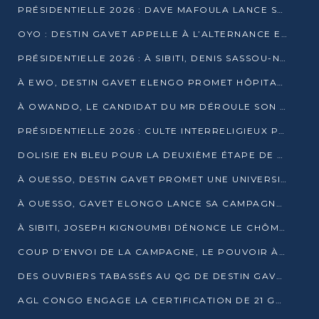
PRÉSIDENTIELLE 2026 : DAVE MAFOULA LANCE SA « VAGUE DU NOUVEAU DÉPART » À IMPFONDO
OYO : DESTIN GAVET APPELLE À L’ALTERNANCE ET À LA RESPONSABILITÉ DE LA JEUNESSE
PRÉSIDENTIELLE 2026 : À SIBITI, DENIS SASSOU-N’GUESSO PARIE SUR LES RESSOURCES DE LA LEKOUMOU
À EWO, DESTIN GAVET ELENGO PROMET HÔPITAL, CHEMIN DE FER ET AUDIT DES FINANCES PUBLIQUES
À OWANDO, LE CANDIDAT DU MR DÉROULE SON PROGRAMME DE “CHANGEMENT”
PRÉSIDENTIELLE 2026 : CULTE INTERRELIGIEUX POUR LA PAIX À OUENZÉ
DOLISIE EN BLEU POUR LA DEUXIÈME ÉTAPE DE CAMPAGNE DE DSN
À OUESSO, DESTIN GAVET PROMET UNE UNIVERSITÉ POUR LA SANGHA
À OUESSO, GAVET ELONGO LANCE SA CAMPAGNE SOUS LE SIGNE DU RENOUVEAU
À SIBITI, JOSEPH KIGNOUMBI DÉNONCE LE CHÔMAGE ET LES DÉFAILLANCES DE L’ÉTAT
COUP D’ENVOI DE LA CAMPAGNE, LE POUVOIR À POINTE-NOIRE, L’OPPOSITION À OUESSO ET SIBITI
DES OUVRIERS TABASSÉS AU QG DE DESTIN GAVET À 24 HEURES DE L’OUVERTURE DE LA CAMPAGNE
AGL CONGO ENGAGE LA CERTIFICATION DE 21 GRUTIERS AUX NORMES INTERNATIONALES