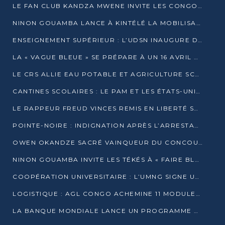
LE FAN CLUB KANDZA MWENE INVITE LES CONGOLAIS À UNE FORTE AFFLUENCE AU STADE DE KINTÉLÉ
NINON GOUAMBA LANCE À KINTÉLÉ LA MOBILISATION POUR L’INVESTITURE DR DSN
ENSEIGNEMENT SUPÉRIEUR : L’UDSN INAUGURE DES LABORATOIRES POUR BOOSTER LA FORMATION PRATIQUE
LA « VAGUE BLEUE » SE PRÉPARE À UN 16 AVRIL HISTORIQUE
LE CRS ALLIE EAU POTABLE ET AGRICULTURE SCOLAIRE AU CŒUR DE LA TRANSFORMATION DES ÉCOLES RURALES
CANTINES SCOLAIRES : LE PAM ET LES ÉTATS-UNIS AU CONTACT DES ÉCOLIERS DE KINKALA
LE RAPPEUR FREUD VINCES REMIS EN LIBERTÉ SOUS PRESSION MÉDIATIQUE
POINTE-NOIRE : INDIGNATION APRÈS L’ARRESTATION DU RAPPEUR FREUD VINCES
OWEN OKANDZE SACRÉ VAINQUEUR DU CONCOURS SLAM POUR LA VIE
NINON GOUAMBA INVITE LES TÉKÉS À « FAIRE BLOC » POUR PESER DANS LE DÉBAT NATIONAL
COOPÉRATION UNIVERSITAIRE : L’UMNG SIGNE UN ACCORD STRATÉGIQUE AVEC L’UNIVERSITÉ HAINAN EN CHINE
LOGISTIQUE : AGL CONGO ACHEMINE 11 MODULES GÉANTS JUSQU’À BRAZZAVILLE
LA BANQUE MONDIALE LANCE UN PROGRAMME DE 394 MILLIONS DE DOLLARS POUR LE BASSIN DU CONGO