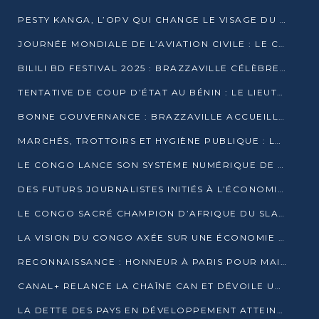
PESTY KANGA, L’OPV QUI CHANGE LE VISAGE DU REPORTAGE AU CONGO
JOURNÉE MONDIALE DE L’AVIATION CIVILE : LE CONGO MISE SUR L’INNOVATION ET LA SÉCURITÉ
BILILI BD FESTIVAL 2025 : BRAZZAVILLE CÉLÈBRE DIX ANS DE CRÉATION GRAPHIQUE AFRICAINE
TENTATIVE DE COUP D’ÉTAT AU BÉNIN : LE LIEUTENANT-COLONEL TIGRI S’AUTOPROCLAME CHEF D’UN COMITÉ MILITAIRE
BONNE GOUVERNANCE : BRAZZAVILLE ACCUEILLE LES PREMIÈRES JOURNÉES CONGOLAISES DE L’ÉVALUATION
MARCHÉS, TROTTOIRS ET HYGIÈNE PUBLIQUE : LE GOUVERNEMENT DURCIT LE TON
LE CONGO LANCE SON SYSTÈME NUMÉRIQUE DE VÉRIFICATION DU BOIS
DES FUTURS JOURNALISTES INITIÉS À L’ÉCONOMIE BLEUE DURABLE
LE CONGO SACRÉ CHAMPION D’AFRIQUE DU SLAM 2025
LA VISION DU CONGO AXÉE SUR UNE ÉCONOMIE BAS CARBONE AU RENDEZ-VOUS DE MONACO 2025
RECONNAISSANCE : HONNEUR À PARIS POUR MAIXENT RAOUL OMINGA
CANAL+ RELANCE LA CHAÎNE CAN ET DÉVOILE UNE OFFRE EXCEPTIONNELLE POUR DÉCEMBRE
LA DETTE DES PAYS EN DÉVELOPPEMENT ATTEINT UN SOMMET HISTORIQUE ENTRE 2022 ET 2024