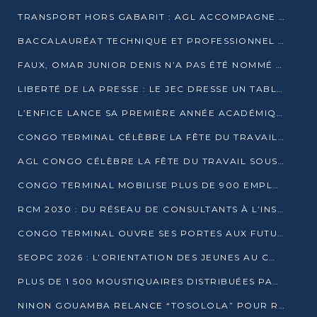
TRANSPORT HORS GABARIT : AGL ACCOMPAGNE LE DÉVELOPPEMENT DU SECTEUR BRASSICOLE AU CONGO
BACCALAURÉAT TECHNIQUE ET PROFESSIONNEL : 16 352 CANDIDATS LANCÉS DANS LES ÉPREUVES D’EPS
FAUX, OMAR JUNIOR DENIS N’A PAS ÉTÉ NOMMÉ AIDE DE CAMP ADJOINT DE DENIS SASSOU NGUESSO
LIBERTÉ DE LA PRESSE : LE JEC DRESSE UN TABLEAU PRÉOCCUPANT AU CONGO
L’ENFICE LANCE SA PREMIÈRE ANNÉE ACADÉMIQUE AVEC 100 FUTURS ENSEIGNANTS
CONGO TERMINAL CÉLÈBRE LA FÊTE DU TRAVAIL AVEC SES COLLABORATEURS À POINTE-NOIRE
AGL CONGO CÉLÈBRE LA FÊTE DU TRAVAIL SOUS LE SIGNE DE LA COHÉSION
CONGO TERMINAL MOBILISE PLUS DE 900 EMPLOYÉS AUTOUR DE LA SÉCURITÉ AU TRAVAIL
RCM 2030 : DU RÉSEAU DE CONSULTANTS À L’INSTRUMENT DE PUISSANCE EN AFRIQUE FRANCOPHONE
CONGO TERMINAL OUVRE SES PORTES AUX FUTURS INGÉNIEURS AU FORUM DES MÉTIERS D’UCAC-ICAM
SEOPC 2026 : L’ORIENTATION DES JEUNES AU CŒUR DE LA DEUXIÈME ÉDITION
PLUS DE 1 500 MOUSTIQUAIRES DISTRIBUÉES PAR AGL ET CONGO TERMINAL DANS LA LUTTE CONTRE LE PALUDISME
NINON GOUAMBA RELANCE “TOSOLOLA” POUR RENFORCER LE DIALOGUE AVEC LES CITOYENS