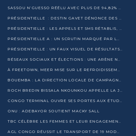
SASSOU N’GUESSO RÉÉLU AVEC PLUS DE 94,82% DES VOIX
PRÉSIDENTIELLE : DESTIN GAVET DÉNONCE DES IRRÉGULARITÉS ET REVENDIQUE LA VICTOIRE
PRÉSIDENTIELLE : LES APPELS ET SMS RÉTABLIS, INTERNET RESTE BLOQUÉ
PRÉSIDENTIELLE A : UN SCRUTIN MARQUÉ PAR LA COUPURE D’INTERNET ET UNE AFFLUENCE TIMIDE À BRAZZAVILLE
PRÉSIDENTIELLE : UN FAUX VISUEL DE RÉSULTATS CIRCULE
RÉSEAUX SOCIAUX ET ÉLECTIONS : UNE ARÈNE NUMÉRIQUE EN PLEINE MUTATION AU CONGO
À FREETOWN, MEER MISE SUR LE REFROIDISSEMENT PASSIF FACE À LA CHALEUR EXTRÊME
BOUEMBA : LA DIRECTION LOCALE DE CAMPAGNE DE DENIS SASSOU N’GUESSO MULTIPLIE LES ACTIVITÉS DE MOBILISATION
ROCH BREDIN BISSALA NKOUNKOU APPELLE LA JEUNESSE DE GOMA TSÉ-TSÉ À UN VOTE MASSIF POUR DENIS SASSOU NGUESSO
CONGO TERMINAL OUVRE SES PORTES AUX ÉTUDIANTS EN TRANSPORT ET LOGISTIQUE
ONU : ADEBAYOR SOUTIENT MACKY SALL
TBC CÉLÈBRE LES FEMMES ET LEUR ENGAGEMENT À L’OCCASION DU 8 MARS
AGL CONGO RÉUSSIT LE TRANSPORT DE 19 MODULES HORS GABARIT ENTRE POINTE-NOIRE ET BRAZZAVILLE