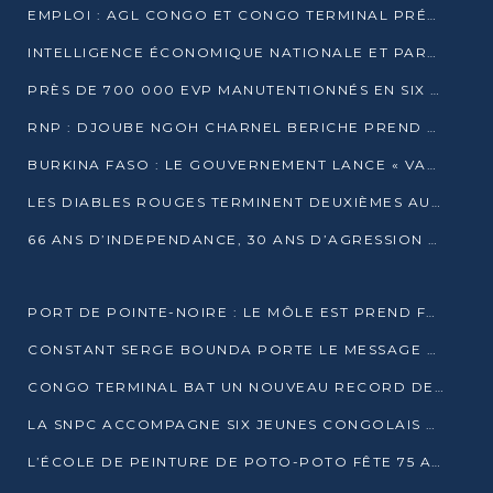
EMPLOI : AGL CONGO ET CONGO TERMINAL PRÉSÉLECTIONNENT PLUS DE 70 JEUNES À POINTE-NOIRE
INTELLIGENCE ÉCONOMIQUE NATIONALE ET PARTENARIATS INTERNATIONAUX : VERS UNE DOCTRINE SOUVERAINE DE SÉCURITÉ ÉCONOMIQUE
PRÈS DE 700 000 EVP MANUTENTIONNÉS EN SIX MOIS PAR CONGO TERMINAL
RNP : DJOUBE NGOH CHARNEL BERICHE PREND LES RÊNES DU PARTI
BURKINA FASO : LE GOUVERNEMENT LANCE « VACANCES UTILES 2026 » POUR FORMER LES ÉLÈVES À 15 MÉTIERS
LES DIABLES ROUGES TERMINENT DEUXIÈMES AU CHAMPIONNAT D’AFRIQUE ZONE 3
66 ANS D’INDEPENDANCE, 30 ANS D’AGRESSION RWAN DAISE : 4 PRESIDENCES, UN ECHEC COLLECTIF
PORT DE POINTE-NOIRE : LE MÔLE EST PREND FORME ET VISE LES GÉANTS DES MERS
CONSTANT SERGE BOUNDA PORTE LE MESSAGE DE COMPASSION DE DENIS SASSOU NGUESSO EN IRAN
CONGO TERMINAL BAT UN NOUVEAU RECORD DE PRODUCTIVITÉ AU PORT DE POINTE-NOIRE
LA SNPC ACCOMPAGNE SIX JEUNES CONGOLAIS AUX OLYMPIADES PANAFRICAINES DE MATHÉMATIQUES
L’ÉCOLE DE PEINTURE DE POTO-POTO FÊTE 75 ANS AU SERVICE DE L’ART CONGOLAIS