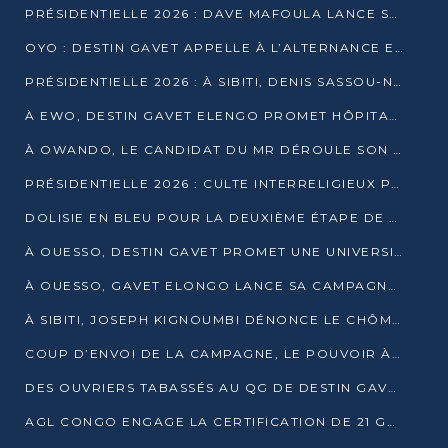
PRÉSIDENTIELLE 2026 : DAVE MAFOULA LANCE SA « VAGUE DU NOUVEAU DÉPART » À IMPFONDO
OYO : DESTIN GAVET APPELLE À L’ALTERNANCE ET À LA RESPONSABILITÉ DE LA JEUNESSE
PRÉSIDENTIELLE 2026 : À SIBITI, DENIS SASSOU-N’GUESSO PARIE SUR LES RESSOURCES DE LA LEKOUMOU
À EWO, DESTIN GAVET ELENGO PROMET HÔPITAL, CHEMIN DE FER ET AUDIT DES FINANCES PUBLIQUES
À OWANDO, LE CANDIDAT DU MR DÉROULE SON PROGRAMME DE “CHANGEMENT”
PRÉSIDENTIELLE 2026 : CULTE INTERRELIGIEUX POUR LA PAIX À OUENZÉ
DOLISIE EN BLEU POUR LA DEUXIÈME ÉTAPE DE CAMPAGNE DE DSN
À OUESSO, DESTIN GAVET PROMET UNE UNIVERSITÉ POUR LA SANGHA
À OUESSO, GAVET ELONGO LANCE SA CAMPAGNE SOUS LE SIGNE DU RENOUVEAU
À SIBITI, JOSEPH KIGNOUMBI DÉNONCE LE CHÔMAGE ET LES DÉFAILLANCES DE L’ÉTAT
COUP D’ENVOI DE LA CAMPAGNE, LE POUVOIR À POINTE-NOIRE, L’OPPOSITION À OUESSO ET SIBITI
DES OUVRIERS TABASSÉS AU QG DE DESTIN GAVET À 24 HEURES DE L’OUVERTURE DE LA CAMPAGNE
AGL CONGO ENGAGE LA CERTIFICATION DE 21 GRUTIERS AUX NORMES INTERNATIONALES