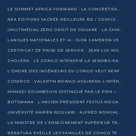
LE SOMMET AFRICA FORWARD : LA CONCRÉTISATION DE PARTENARIATS ÉQUILIBRÉS ET TOURNÉS VERS L’AVENIR ENTRE LE CONTINENT AFRICAIN ET LA FRANCE
NEA ÉDITIONS SACRÉE MEILLEURE BD / COMICS D’AFRIQUE AU KENYA
(MULTIMÉDIA) ZÉRO DROIT DE DOUANE : LA CHINE ET L’AFRIQUE VERS UNE PROXIMITÉ SANS PRÉCÉDENT (PAPIER GÉNÉRAL)
LANGUES NATIONALES ET IA : IGOR CAMERON VEUT ARRIMER LA STRATÉGIE IA À LA LOI SUR LA RECHERCHE
CERTIFICAT DE PRISE DE SERVICE : JEAN LUC MOUTHOU DÉMENT UNE « FAKE NEWS »
CHOLÉRA : LE CONGO INTENSIFIE LA SENSIBILISATION AU MARCHÉ DE TALANGAÏ
L’ORDRE DES INGÉNIEURS DU CONGO VEUT RENFORCER L’ÉTHIQUE ET LA CRÉDIBILITÉ DE LA PROFESSION
COSERCO : VALENTIN BOWAO ASSURERA L’INTÉRIM À LA TÊTE DU BUREAU EXÉCUTIF NATIONAL
MAMADI DOUMBOUYA DISTINGUÉ PAR LE PRIX « SUPER GRAND BÂTISSEUR BABACAR N’DIAYE »
BOTSWANA : L’ANCIEN PRÉSIDENT FESTUS MOGAE EST MORT À 86 ANS
UNIVERSITÉ MARIEN NGOUABI : ALFRED ROMUALD NGUYA POATY SOUTIENT UNE THÈSE SUR LE PARADOXE DE LA CROISSANCE EN ZONE CEMAC
LA MINISTRE DE L’ENSEIGNEMENT SUPÉRIEUR TRACE SA FEUILLE DE ROUTE
RENATURA ÉVEILLE LES FAMILLES DE CONGO TERMINAL À LA PROTECTION DE L’ENVIRONNEMENT