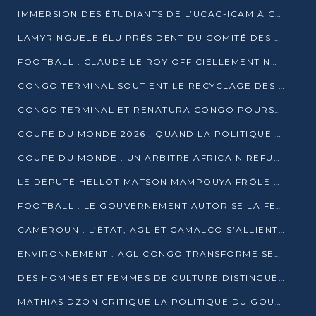
IMMERSION DES ÉTUDIANTS DE L’UCAC-ICAM À CONGO TERMINAL
LAMYR NGUELE ÉLU PRÉSIDENT DU COMITÉ DES MEMBRES D’HONNEUR DU PCT
FOOTBALL : CLAUDE LE ROY OFFICIELLEMENT NOMMÉ SÉLECTIONNEUR DU CONGO
CONGO TERMINAL SOUTIENT LE RECYCLAGE DES DÉCHETS PLASTIQUES À POINTE-NOIRE
CONGO TERMINAL ET RENATURA CONGO POURSUIVENT LEUR COMBAT POUR LA BIODIVERSITÉ
COUPE DU MONDE 2026 : QUAND LA POLITIQUE MENACE L’UNIVERSALITÉ DU FOOTBALL
COUPE DU MONDE : UN ARBITRE AFRICAIN REFUSÉ À L’ENTRÉE DES ÉTATS-UNIS
LE DÉPUTÉ HELLOT MATSON MAMPOUYA FRÔLE LA MORT LORS D’UNE EMBUSCADE DZNS LE POOL
FOOTBALL : LE GOUVERNEMENT AUTORISE LA FECOFOOT À OCCUPER LES COMPLEXES SPORTIFS
CAMEROUN : L’ÉTAT, AGL ET CAMALCO S’ALLIENT POUR UN MÉGA-PROJET FERROVIAIRE
ENVIRONNEMENT : AGL CONGO TRANSFORME SES DÉCHETS EN OUTILS DE FORMATION
DES HOMMES ET FEMMES DE CULTURE DISTINGUÉS POUR LEUR ENGAGEMENT PAR BANTOU CULTURE
MATHIAS DZON CRITIQUE LA POLITIQUE DU GOUVERNEMENT ET ALERTE SUR LA DETTE DU CONGO