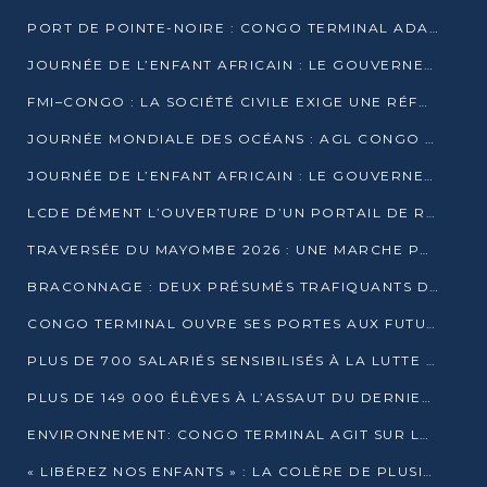
PORT DE POINTE-NOIRE : CONGO TERMINAL ADAPTE SON DRAGAGE AUX SABLES BITUMINEUX
JOURNÉE DE L’ENFANT AFRICAIN : LE GOUVERNEMENT RÉAFFIRME SON ENGAGEMENT POUR L’ACCÈS À L’EAU ET À L’ASSAINISSEMENT
FMI–CONGO : LA SOCIÉTÉ CIVILE EXIGE UNE RÉFORME DE LA FISCALITÉ PÉTROLIÈRE
JOURNÉE MONDIALE DES OCÉANS : AGL CONGO MOBILISE SES COLLABORATEURS POUR LA PRÉSERVATION DE LA BIODIVERSITÉ MARINE
JOURNÉE DE L’ENFANT AFRICAIN : LE GOUVERNEMENT MOBILISÉ POUR L’HYGIÈNE DANS LES ORPHELINATS
LCDE DÉMENT L’OUVERTURE D’UN PORTAIL DE RECRUTEMENT ET APPELLE À LA VIGILANCE
TRAVERSÉE DU MAYOMBE 2026 : UNE MARCHE POUR SENSIBILISER ET DÉPISTER AU DIABÈTE
BRACONNAGE : DEUX PRÉSUMÉS TRAFIQUANTS D’HIPPOPOTAME ÉCROUÉS À BRAZZAVILLE
CONGO TERMINAL OUVRE SES PORTES AUX FUTURS INGÉNIEURS DE L’UCAC-ICAM
PLUS DE 700 SALARIÉS SENSIBILISÉS À LA LUTTE CONTRE LA TUBERCULOSE À CONGO TERMINAL
PLUS DE 149 000 ÉLÈVES À L’ASSAUT DU DERNIER CEPE
ENVIRONNEMENT: CONGO TERMINAL AGIT SUR LE TERRAIN ET FORME LES PLUS JEUNES
« LIBÉREZ NOS ENFANTS » : LA COLÈRE DE PLUSIEURS MÈRES À BRAZZAVILLE CONTRE LA DGSP