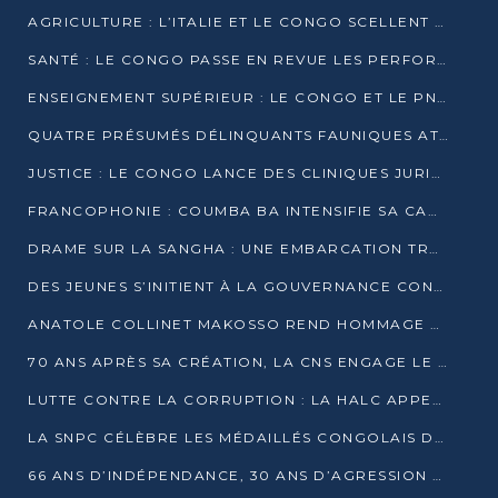
AGRICULTURE : L’ITALIE ET LE CONGO SCELLENT UN PARTENARIAT POUR UNE PRODUCTION LOCALE DURABLE
SANTÉ : LE CONGO PASSE EN REVUE LES PERFORMANCES DE SES HÔPITAUX À MI-PARCOURS
ENSEIGNEMENT SUPÉRIEUR : LE CONGO ET LE PNUD VEULENT RAPPROCHER LA FORMATION UNIVERSITAIRE DES BESOINS DU MARCHÉ DE L’EMPLOI
QUATRE PRÉSUMÉS DÉLINQUANTS FAUNIQUES ATTENDUS DEVANT LA JUSTICE POUR TRAFIC D’IVOIRE
JUSTICE : LE CONGO LANCE DES CLINIQUES JURIDIQUES POUR RAPPROCHER LE DROIT DES CITOYENS
FRANCOPHONIE : COUMBA BA INTENSIFIE SA CAMPAGNE POUR LA SUCCESSION À LA TÊTE DE L’OIF
DRAME SUR LA SANGHA : UNE EMBARCATION TRANSPORTANT DES FIDÈLES DE « NZAMBÉ YA L’HUILE » FAIT NAUFRAGE À OUESSO
DES JEUNES S’INITIENT À LA GOUVERNANCE CONTINENTALE À BRAZZAVILLE
ANATOLE COLLINET MAKOSSO REND HOMMAGE À JEAN-PAUL PIGASSE
70 ANS APRÈS SA CRÉATION, LA CNS ENGAGE LE VIRAGE DE LA DIGITALISATION
LUTTE CONTRE LA CORRUPTION : LA HALC APPELLE À PASSER DES DISCOURS AUX ACTES
LA SNPC CÉLÈBRE LES MÉDAILLÉS CONGOLAIS DES OLYMPIADES PANAFRICAINES DE MATHÉMATIQUES 2026
66 ANS D’INDÉPENDANCE, 30 ANS D’AGRESSION RWANDAISE : 4 PRÉSIDENCES, UN ÉCHEC COLLECTIF