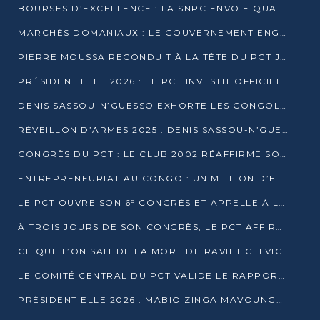
BOURSES D’EXCELLENCE : LA SNPC ENVOIE QUATRE NOUVEAUX TALENTS CONGOLAIS SE FORMER À BAKOU
MARCHÉS DOMANIAUX : LE GOUVERNEMENT ENGAGE LA STRUCTURATION DES TAXES D’ASSAINISSEMENT
PIERRE MOUSSA RECONDUIT À LA TÊTE DU PCT JUSQU’EN 2031
PRÉSIDENTIELLE 2026 : LE PCT INVESTIT OFFICIELLEMENT DENIS SASSOU NGUESSO
DENIS SASSOU-N’GUESSO EXHORTE LES CONGOLAIS À L’UNITÉ ET AU FAIR-PLAY DÉMOCRATIQUE EN 2026
RÉVEILLON D’ARMES 2025 : DENIS SASSOU-N’GUESSO GARANTIT DES ÉLECTIONS 2026 PAISIBLES ET SÉCURISÉES
CONGRÈS DU PCT : LE CLUB 2002 RÉAFFIRME SON SOUTIEN À DENIS SASSOU-N’GUESSO POUR 2026
ENTREPRENEURIAT AU CONGO : UN MILLION D’EUROS POUR FINANCER LES STARTUPS DÈS 2026
LE PCT OUVRE SON 6ᵉ CONGRÈS ET APPELLE À LA CANDIDATURE DE DENIS SASSOU NGUESSO
À TROIS JOURS DE SON CONGRÈS, LE PCT AFFIRME AVOIR ATTEINT TOUS SES OBJECTIFS
CE QUE L’ON SAIT DE LA MORT DE RAVIET CELVIC N’TSIANTSIE
LE COMITÉ CENTRAL DU PCT VALIDE LE RAPPORT DU CONGRÈS ET SOUTIENT DENIS SASSOU N’GUESSO
PRÉSIDENTIELLE 2026 : MABIO ZINGA MAVOUNGOU DÉCLARE SA CANDIDATURE ET CHARGE LE BILAN DU PCT