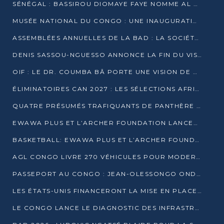
SÉNÉGAL : BASSIROU DIOMAYE FAYE NOMME AL AMINOU LÔ PREMIER MINISTRE
MUSÉE NATIONAL DU CONGO : UNE INAUGURATION PORTEUSE D’ESPOIR POUR LA CULTURE
ASSEMBLÉES ANNUELLES DE LA BAD : LA SOCIÉTÉ CIVILE CONGOLAISE À LA RECHERCHE DE PARTENAIRES POUR SES PROJETS
DENIS SASSOU-NGUESSO ANNONCE LA FIN DU VISA POUR LES AFRICAINS EN 2027
OIF : LE DR. COUMBA BÂ PORTE UNE VISION DE DIALOGUE, DE STABILITÉ ET DE RÉFORME À LA TÊTE
ÉLIMINATOIRES CAN 2027 : LES SÉLECTIONS AFRICAINES CONNAISSENT LEURS ADVERSAIRES
QUATRE PRÉSUMÉS TRAFIQUANTS DE PANTHÈRE ARRÊTÉS À EWO
EWAWA PLUS ET L’ARCHER FOUNDATION LANCENT UN CAMP DE BASKET POUR LES JEUNES À BRAZZAVILLE
BASKETBALL: EWAWA PLUS ET L’ARCHER FOUNDATION LANCENT UN CAMP POUR LES JEUNES
AGL CONGO LIVRE 270 VÉHICULES POUR MODERNISER LE TRANSPORT URBAIN
PASSEPORT AU CONGO : JEAN-OLESSONGO ONDAYE VEUT METTRE FIN AUX LENTEURS ADMINISTRATIVES
LES ÉTATS-UNIS FINANCERONT LA MISE EN PLACE DE JUSQU’À 50 CLINIQUES DE LUTTE CONTRE L’EBOLA
LE CONGO LANCE LE DIAGNOSTIC DES INFRASTRUCTURES SPORTIVES DU COMPLEXE DE KINTÉLÉ