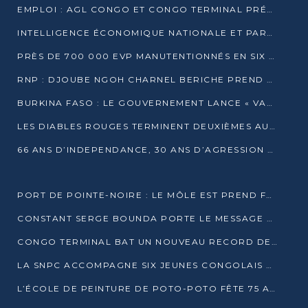
EMPLOI : AGL CONGO ET CONGO TERMINAL PRÉSÉLECTIONNENT PLUS DE 70 JEUNES À POINTE-NOIRE
INTELLIGENCE ÉCONOMIQUE NATIONALE ET PARTENARIATS INTERNATIONAUX : VERS UNE DOCTRINE SOUVERAINE DE SÉCURITÉ ÉCONOMIQUE
PRÈS DE 700 000 EVP MANUTENTIONNÉS EN SIX MOIS PAR CONGO TERMINAL
RNP : DJOUBE NGOH CHARNEL BERICHE PREND LES RÊNES DU PARTI
BURKINA FASO : LE GOUVERNEMENT LANCE « VACANCES UTILES 2026 » POUR FORMER LES ÉLÈVES À 15 MÉTIERS
LES DIABLES ROUGES TERMINENT DEUXIÈMES AU CHAMPIONNAT D’AFRIQUE ZONE 3
66 ANS D’INDEPENDANCE, 30 ANS D’AGRESSION RWAN DAISE : 4 PRESIDENCES, UN ECHEC COLLECTIF
PORT DE POINTE-NOIRE : LE MÔLE EST PREND FORME ET VISE LES GÉANTS DES MERS
CONSTANT SERGE BOUNDA PORTE LE MESSAGE DE COMPASSION DE DENIS SASSOU NGUESSO EN IRAN
CONGO TERMINAL BAT UN NOUVEAU RECORD DE PRODUCTIVITÉ AU PORT DE POINTE-NOIRE
LA SNPC ACCOMPAGNE SIX JEUNES CONGOLAIS AUX OLYMPIADES PANAFRICAINES DE MATHÉMATIQUES
L’ÉCOLE DE PEINTURE DE POTO-POTO FÊTE 75 ANS AU SERVICE DE L’ART CONGOLAIS