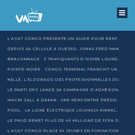
L’ACAT CONGO PRÉSENTE UN GUIDE POUR RENFORCER LES GARANTIES JUDICIAIRES EN GARDE À VUE
DEPUIS SA CELLULE À OUESSO, JONAS FRED MAKITA DÉNONCE CE QU’IL QUALIFIE DE DÉNI DE JUSTICE
BRACONNAGE : 3 TRAFIQUANTS D’IVOIRE LOURDEMENT CONDAMNÉS À DJAMBALA
POINTE-NOIRE : CONGO TERMINAL FRANCHIT UN CAP HISTORIQUE AVEC 99 MOUVEMENTS/HEURE
KELLÉ, L’ELDORADO DES PROFESSIONNELLES DU SEXE
LE PARTI DPC LANCE SA CAMPAGNE D’ADHÉSIONS ET VEUT STRUCTURER SA PRÉSENCE DANS LES 15 DÉPARTEMENTS
MACKY SALL À DAKAR : UNE RENCONTRE PRÉSIDENTIELLE QUI DIVISE L’OPINION SÉNÉGALAISE
POOL : LA LIGNE ÉLECTRIQUE LOUINGUI-KINKALA-BOKO MISE EN SERVICE
LE PNUD REMET PLUS DE 49 MILLIONS DE FCFA D’ÉQUIPEMENTS POUR ACCÉLÉRER LA NUMÉRISATION DU SYSTÈME DE SANTÉ
L’ACAT CONGO PLACE 54 JEUNES EN FORMATION PROFESSIONNELLE