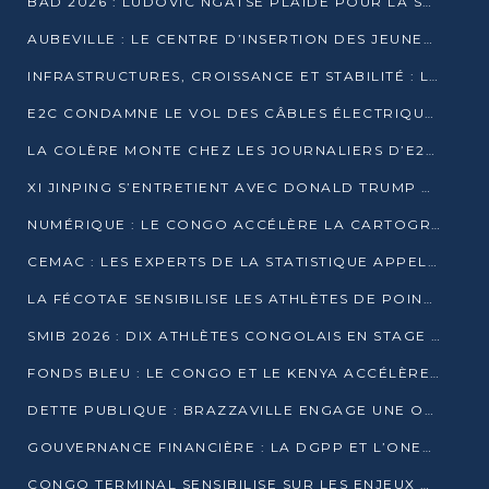
BAD 2026 : LUDOVIC NGATSÉ PLAIDE POUR LA SOUVERAINETÉ FINANCIÈRE AFRICAINE
AUBEVILLE : LE CENTRE D’INSERTION DES JEUNES PRÊT À OUVRIR SES PORTES
INFRASTRUCTURES, CROISSANCE ET STABILITÉ : LA GUINÉE AFFÛTE SES AMBITIONS
E2C CONDAMNE LE VOL DES CÂBLES ÉLECTRIQUES APRÈS UNE VIDÉO VIRALE
LA COLÈRE MONTE CHEZ LES JOURNALIERS D’E2C QUI DÉNONCENT 20 ANS DE PRÉCARITÉ
XI JINPING S’ENTRETIENT AVEC DONALD TRUMP À BEIJING
NUMÉRIQUE : LE CONGO ACCÉLÈRE LA CARTOGRAPHIE DE SES INFRASTRUCTURES DIGITALES
CEMAC : LES EXPERTS DE LA STATISTIQUE APPELLENT À RENFORCER LA SÉCURISATION DES DONNÉES
LA FÉCOTAE SENSIBILISE LES ATHLÈTES DE POINTE-NOIRE À L’HYGIÈNE ALIMENTA
SMIB 2026 : DIX ATHLÈTES CONGOLAIS EN STAGE AU KENYA
FONDS BLEU : LE CONGO ET LE KENYA ACCÉLÈRENT LA MOBILISATION DES FINANCEMENTS
DETTE PUBLIQUE : BRAZZAVILLE ENGAGE UNE OPÉRATION DE RACHAT DE 575 MILLIONS DE DOLLARS
GOUVERNANCE FINANCIÈRE : LA DGPP ET L’ONEC-C VERS UN PARTENARIAT POUR ASSAINIR LES ENTREPRISES PUBLIQUES
CONGO TERMINAL SENSIBILISE SUR LES ENJEUX DE LA SANTÉ MENTALE EN