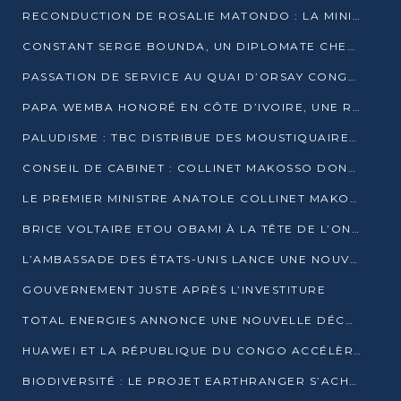
RECONDUCTION DE ROSALIE MATONDO : LA MINISTRE PROMET D’ACCÉLÉRER LE TRAITEMENT DES DOSSIERS ET DE RELEVER DE NOUVEAUX DÉFIS
CONSTANT SERGE BOUNDA, UN DIPLOMATE CHEVRONNÉ AUX COMMANDES DES AFFAIRES ÉTRANGÈRES
PASSATION DE SERVICE AU QUAI D’ORSAY CONGOLAIS : GAKOSSO PASSE LE FLAMBEAU À BOUNDA
PAPA WEMBA HONORÉ EN CÔTE D’IVOIRE, UNE RUE PORTE DÉSORMAIS SON NOM
PALUDISME : TBC DISTRIBUE DES MOUSTIQUAIRES DANS DEUX CSI DE BRAZZAVILLE
CONSEIL DE CABINET : COLLINET MAKOSSO DONNE SES DERNIÈRES ORIENTATIONS
LE PREMIER MINISTRE ANATOLE COLLINET MAKOSSO DÉMISSIONNE AVEC SON GOUVERNEMENT
BRICE VOLTAIRE ETOU OBAMI À LA TÊTE DE L’ONEC-C POUR TROIS ANS
L’AMBASSADE DES ÉTATS-UNIS LANCE UNE NOUVELLE COHORTE DU PROGRAMME ACCESS MICRO-SCHOLARSHIP
GOUVERNEMENT JUSTE APRÈS L’INVESTITURE
TOTAL ENERGIES ANNONCE UNE NOUVELLE DÉCOUVERTE D’HYDROCARBURES SUR LE PERMIS MOHO AU LARGE DU CONGO
HUAWEI ET LA RÉPUBLIQUE DU CONGO ACCÉLÈRENT LEUR PARTENARIAT
BIODIVERSITÉ : LE PROJET EARTHRANGER S’ACHÈVE, MAIS LES DÉFIS DEMEURENT