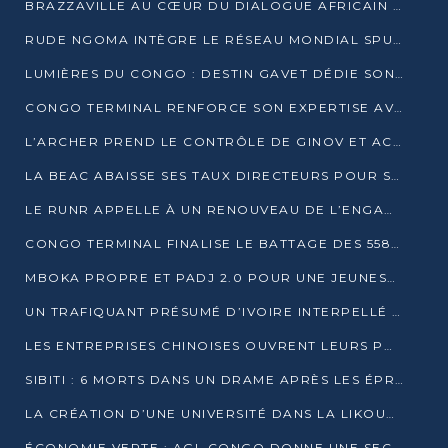
BRAZZAVILLE AU CŒUR DU DIALOGUE AFRICAIN SUR LES OBJECTIFS DE DÉVELOPPEMENT DURABLE
RUDE NGOMA INTÈGRE LE RÉSEAU MONDIAL SPUTNIK PRO APRÈS UNE FORMATION À MOSCOU
LUMIÈRES DU CONGO : DESTIN GAVET DÉDIE SON PRIX À L’UNITÉ NATIONALE ET À LA JEUNESSE
CONGO TERMINAL RENFORCE SON EXPERTISE AVEC NEUF NOUVEAUX FORMATEURS EN ENGINS PORTUAIRES
L’ARCHER PREND LE CONTRÔLE DE GINOV ET ACCÉLÈRE SON VIRAGE NUMÉRIQUE
LA BEAC ABAISSE SES TAUX DIRECTEURS POUR SOUTENIR LA CROISSANCE EN ZONE CEMAC
LE RUNR APPELLE À UN RENOUVEAU DE L’ENGAGEMENT MILITANT
CONGO TERMINAL FINALISE LE BATTAGE DES 558 PIEUX DU FUTUR QUAI DU MÔLE EST
MBOKA PROPRE ET PADJ 2.0 POUR UNE JEUNESSE PLUS AUTONOME
UN TRAFIQUANT PRÉSUMÉ D’IVOIRE INTERPELLÉ À DOLISIE
LES ENTREPRISES CHINOISES OUVRENT LEURS PORTES AUX JEUNES DIPLÔMÉS
SIBITI : 6 MORTS DANS UN DRAME APRÈS LES ÉPREUVES DU BEPC
LA CRÉATION D’UNE UNIVERSITÉ DANS LA LIKOUALA AU CŒUR D’UNE RÉFLEXION NATIONALE
ÉCONOMIE VERTE : AGL CONGO DONNE UNE SECONDE VIE À SES DÉCHETS INDUSTRIELS