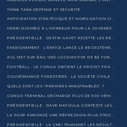
THINK TANK DÉFENSE ET SÉCURITÉ :
ANTICIPATION STRATÉGIQUE ET MOBILISATION CITOYENNE POUR NOTRE SOUVERAINETÉ NATIONALE
HENRI DJOMBO À L’HONNEUR POUR LA JOURNÉE MONDIALE DU THÉÂTRE
PRÉSIDENTIELLE : DESTIN GAVET REJETTE LES RÉSULTATS ET APPELLE À UN DIALOGUE NATIONAL
ENSEIGNEMENT : L’ENFICE LANCE LE RECRUTEMENT DE SA PREMIÈRE PROMOTION DE PROFESSEURS DES ÉCOLES
AGL MET SUR RAIL UNE LOCOMOTIVE DE 83 TONNES À POINTE-NOIRE
FOOTBALL : LE CONGO OBTIENT LE PROJET FIFA ARENA POUR SES 15 DÉPARTEMENTS
GOUVERNANCE FORESTIÈRE : LA SOCIÉTÉ CIVILE CONGOLAISE AFFICHE SES PRIORITÉS POUR 2026
QUELS SONT LES “PREMIERS MINISTRABLES” ?
CONGO TERMINAL DÉCHARGE PLUS DE 900 VÉHICULES EN QUELQUES HEURES
PRÉSIDENTIELLE : DAVE MAFOULA CONTESTE LES RÉSULTATS PROVISOIRES
LA DGSP ANNONCE UNE RÉPRESSION PLUS STRICTE CONTRE LES MOTO-TAXIS
PRÉSIDENTIELLE : LA CNEI TRANSMET LES RÉSULTATS PROVISOIRES À LA COUR CONSTITUTIONNELLE