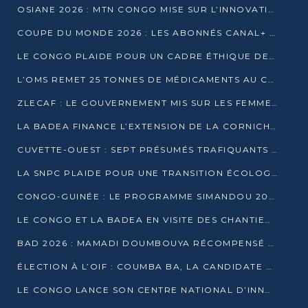
OSIANE 2026 : MTN CONGO MISE SUR L’INNOVATION POUR RELEVER LES DÉFIS AFRICAINS
COUPE DU MONDE 2026 : LES ABONNÉS CANAL+ AU CONGO DÉÇUS À QUELQUES JOURS DU COUP D’ENVOI
LE CONGO PLAIDE POUR UN CADRE ÉTHIQUE DE L’INTELLIGENCE ARTIFICIELLE À DAKAR
L’OMS REMET 25 TONNES DE MÉDICAMENTS AU CONGO POUR RENFORCER LA RIPOSTE AUX ÉPIDÉMIES
ZLECAF : LE GOUVERNEMENT MIS SUR LES FEMMES ENTREPRENEURES
LA BADEA FINANCE L’EXTENSION DE LA CORNICHE SUD DE BRAZZAVILLE
CUVETTE-OUEST : SEPT PRÉSUMÉS TRAFIQUANTS DE FAUNE INTERPELLÉS À EWO ET KELLÉ
LA SNPC PLAIDE POUR UNE TRANSITION ÉCOLOGIQUE PROGRESSIVE
CONGO-GUINÉE : LE PROGRAMME SIMANDOU 2040 AU CŒUR DES ÉCHANGES À LA BAD
LE CONGO ET LA BADEA EN VISITE DES CHANTIERS
BAD 2026 : MAMADI DOUMBOUYA RÉCOMPENSÉ PAR LE TROPHÉE BABACAR NDIAYE À BRAZZAVILLE
ÉLECTION À L’OIF : COUMBA BA, LA CANDIDATE DISCRÈTE QUI BOUSCULE LE JEU DIPLOMATIQUE
LE CONGO LANCE SON CENTRE NATIONAL D’INNOVATION