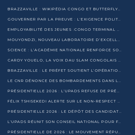
BRAZZAVILLE : WIKIPÉDIA CONGO ET BUTTERFLY SCELLENT UN PARTENARIAT POUR STRUCTURER LE BÉNÉVOLAT NUMÉRIQUE
GOUVERNER PAR LA PREUVE : L’EXIGENCE POLITIQUE DU XXIᵉ SIÈCLE
EMPLOYABILITÉ DES JEUNES :CONGO TERMINAL S’ALLIE À L’ESCIC POUR RAPPROCHER L’ÉCOLE DU TERRAIN
MOUYONDZI, NOUVEAU LABORATOIRE D’EXCELLENCE PÉDAGOGIQUE AVEC L’ENFICE
SCIENCE : L’ACADÉMIE NATIONALE RENFORCE SON ÉQUIPE ET TRACE SA FEUILLE DE ROUTE 2026
CARDY YOUELO, LA VOIX DAU SLAM CONGOLAIS QUI INTERPELLE LE MONDE
BRAZZAVILLE : LE PRÉFET SOUTIENT L’OPÉRATION « ZÉRO KULUNA » ET APPELLE À LA VIGILANCE CITOYENNE
LE CNR DÉNONCE DES BOMBARDEMENTS DANS LE POOL ET ACCUSE LE GOUVERNEMENT
PRÉSIDENTIELLE 2026 : L’UPADS REFUSE DE PRÉSENTER UN CANDIDAT ET DÉNONCE UN PROCESSUS NON CRÉDIBLE
FÉLIX TSHISEKEDI ALERTE SUR LE NON-RESPECT DES ENGAGEMENTS DE PAIX APRÈS SA RENCONTRE AVEC D. SASSOU-NGUESSO
PRÉSIDENTIELLE 2026 : LE DÉPÔT DES CANDIDATURES OUVERT DU 29 JANVIER AU 12 FÉVRIER
L’UPADS RÉUNIT SON CONSEIL NATIONAL POUR FIXER SA LIGNE POLITIQUE À DEUX MOIS DE LA PRÉSIDENTIELLE
PRÉSIDENTIELLE DE 2026 : LE MOUVEMENT RÉPUBLICAIN DÉNONCE UNE CONVOCATION ÉLECTORALE « OPAQUE ET PRÉCIPITÉE »