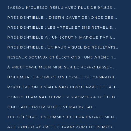
SASSOU N’GUESSO RÉÉLU AVEC PLUS DE 94,82% DES VOIX
PRÉSIDENTIELLE : DESTIN GAVET DÉNONCE DES IRRÉGULARITÉS ET REVENDIQUE LA VICTOIRE
PRÉSIDENTIELLE : LES APPELS ET SMS RÉTABLIS, INTERNET RESTE BLOQUÉ
PRÉSIDENTIELLE A : UN SCRUTIN MARQUÉ PAR LA COUPURE D’INTERNET ET UNE AFFLUENCE TIMIDE À BRAZZAVILLE
PRÉSIDENTIELLE : UN FAUX VISUEL DE RÉSULTATS CIRCULE
RÉSEAUX SOCIAUX ET ÉLECTIONS : UNE ARÈNE NUMÉRIQUE EN PLEINE MUTATION AU CONGO
À FREETOWN, MEER MISE SUR LE REFROIDISSEMENT PASSIF FACE À LA CHALEUR EXTRÊME
BOUEMBA : LA DIRECTION LOCALE DE CAMPAGNE DE DENIS SASSOU N’GUESSO MULTIPLIE LES ACTIVITÉS DE MOBILISATION
ROCH BREDIN BISSALA NKOUNKOU APPELLE LA JEUNESSE DE GOMA TSÉ-TSÉ À UN VOTE MASSIF POUR DENIS SASSOU NGUESSO
CONGO TERMINAL OUVRE SES PORTES AUX ÉTUDIANTS EN TRANSPORT ET LOGISTIQUE
ONU : ADEBAYOR SOUTIENT MACKY SALL
TBC CÉLÈBRE LES FEMMES ET LEUR ENGAGEMENT À L’OCCASION DU 8 MARS
AGL CONGO RÉUSSIT LE TRANSPORT DE 19 MODULES HORS GABARIT ENTRE POINTE-NOIRE ET BRAZZAVILLE