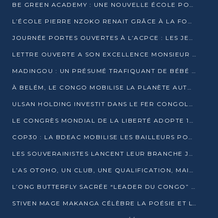
BE GREEN ACADEMY : UNE NOUVELLE ÉCOLE POUR LES MÉTIERS DE L’ÉCOLOGIE À POINTE-NOIRE
L’ÉCOLE PIERRE NZOKO RENAIT GRÂCE À LA FONDATION MUCODEC
JOURNÉE PORTES OUVERTES À L’ACPCE : LES JEUNES EN IMMERSION DANS L’ENTREPRISE
LETTRE OUVERTE A SON EXCELLENCE MONSIEUR DENIS SASSOU NGUESSO, PRESIDENT DE LAREPUBLIQUE DU CONGO
MADINGOU : UN PRÉSUMÉ TRAFIQUANT DE BÉBÉ CHIMPANZÉ FIXÉ SUR SON SORT LE 20 NOVEMBRE
À BELÉM, LE CONGO MOBILISE LA PLANÈTE AUTOUR DU FONDS BLEU POUR LE BASSIN DU CONGO
ULSAN HOLDING INVESTIT DANS LE FER CONGOLAIS
LE CONGRÈS MONDIAL DE LA LIBERTÉ ADOPTE 14 RÉSOLUTIONS HISTORIQUES
COP30 : LA BDEAC MOBILISE LES BAILLEURS POUR LE FONDS BLEU DU BASSIN DU CONGO
LES SOUVERAINISTES LANCENT LEUR BRANCHE JEUNE À BRAZZAVILLE
L’AS OTOHO, UN CLUB, UNE QUALIFICATION, MAIS ENCORE DES DOUTES
L’ONG BUTTERFLY SACRÉE “LEADER DU CONGO” AU PRIX D’EXCELLENCE 2025
STIVEN MAGE MAKANGA CÉLÈBRE LA POÉSIE ET L’HUMAIN AVEC SON RECUEIL “HECTARE”