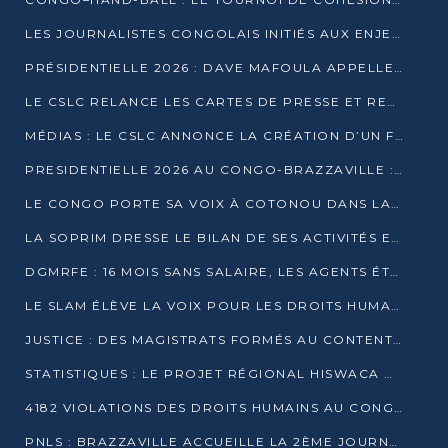
LES JOURNALISTES CONGOLAIS INITIÉS AUX ENJEUX DE L’ÉCONOMIE BLEUE
PRÉSIDENTIELLE 2026 : DAVE MAFOULA APPELLE LES CONGOLAIS À UN « NOUVEAU DÉPART »
LE CSLC RELANCE LES CARTES DE PRESSE ET RECONNAÎT OFFICIELLEMENT LES MÉDIAS EN LIGNE
MÉDIAS : LE CSLC ANNONCE LA CRÉATION D’UN FONDS D’APPUI À LA PRESSE
PRESIDENTIELLE 2026 AU CONGO-BRAZZAVILLE : UN CASTING ÉLARGI
LE CONGO PORTE SA VOIX À COTONOU DANS LA LUTTE CONTRE LA TUBERCULOSE
LA SOPRIM DRESSE LE BILAN DE SES ACTIVITÉS ET FIXE DE NOUVELLES PRIORITÉS
DGMRFE : 16 MOIS SANS SALAIRE, LES AGENTS ÉTOUFFENT DANS LE SILENCE
LE SLAM ÉLÈVE LA VOIX POUR LES DROITS HUMAINS À BRAZZAVILLE
JUSTICE : DES MAGISTRATS FORMÉS AU CONTENTIEUX DE LA PROPRIÉTÉ INTELLECTUELLE
STATISTIQUES : LE PROJET RÉGIONAL HISWACA OFFICIELLEMENT LANCÉ AU CONGO
4182 VIOLATIONS DES DROITS HUMAINS AU CONGO EN 2025 SELON LE CAD
PNLS : BRAZZAVILLE ACCUEILLE LA 2ÈME JOURNÉE SCIENTIFIQUE SUR LE VIH/SIDA