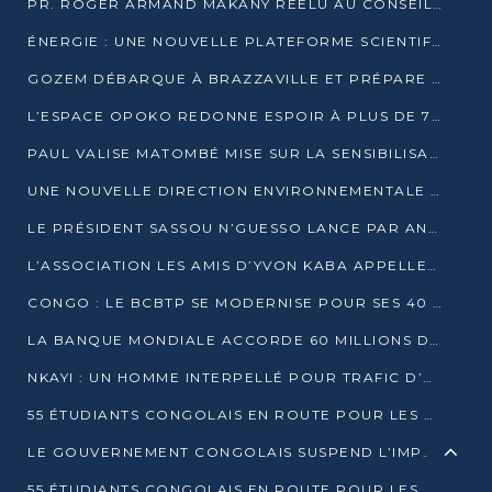
PR. ROGER ARMAND MAKANY RÉÉLU AU CONSEIL DE L’AUF
ÉNERGIE : UNE NOUVELLE PLATEFORME SCIENTIFIQUE POUR LA TRANSITION ÉNERGÉTIQUE EN AFRIQUE CENTRALE
GOZEM DÉBARQUE À BRAZZAVILLE ET PRÉPARE SON ARRIVÉE À POINTE-NOIRE
L’ESPACE OPOKO REDONNE ESPOIR À PLUS DE 775 ÉLÈVES AUTOCHTONES DANS LE NORD DU CONGO
PAUL VALISE MATOMBÉ MISE SUR LA SENSIBILISATION POUR ÉRAQUER LE GRAND BANDITISME
UNE NOUVELLE DIRECTION ENVIRONNEMENTALE POUR RENFORCER LA GESTION DES DONNÉES AU CONGO
LE PRÉSIDENT SASSOU N’GUESSO LANCE PAR ANTICIPATION LA 39ÈME JOURNÉE NATIONALE DE L’ARBRE
L’ASSOCIATION LES AMIS D’YVON KABA APPELLENT DENIS SASSOU N’GUESSO À SE PORTER CANDIDAT
CONGO : LE BCBTP SE MODERNISE POUR SES 40 ANS D’EXISTENCE
LA BANQUE MONDIALE ACCORDE 60 MILLIONS DE DOLLARS POUR LA RÉSILIENCE URBAINE AU CONGO
NKAYI : UN HOMME INTERPELLÉ POUR TRAFIC D’UN BÉBÉ CHIMPANZÉ
55 ÉTUDIANTS CONGOLAIS EN ROUTE POUR LES UNIVERSITÉS ALGÉRIENNES
LE GOUVERNEMENT CONGOLAIS SUSPEND L’IMPORTATION DES MACHETTES ET DES MOTOS
55 ÉTUDIANTS CONGOLAIS EN ROUTE POUR LES UNIVERSITÉS ALGÉRIENNES