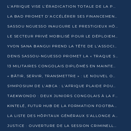
L’AFRIQUE VISE L’ÉRADICATION TOTALE DE LA POLIOMYÉLITE D’ICI 2026
LA BAD PROMET D’ACCÉLÉRER SES FINANCEMENTS AVEC LE MINISTÈRE DE L’ASSAINISSEMENT
SASSOU NGUESSO INAUGURE LE PRESTIGIEUX HÔTEL KEMPINSKI BRAZZAVILLE
LE SECTEUR PRIVÉ MOBILISÉ POUR LE DÉPLOIEMENT DE 19 MINI-CENTRALES SOLAIRES
YVON SANA BANGUI PREND LA TÊTE DE L’ASSOCIATION DES BANQUES CENTRALES AFRICAINES
DENIS SASSOU-NGUESSO PROMET LA « TRAQUE SANS RELÂCHE » DU GRAND BANDITISME
13 MILITAIRES CONGOLAIS DIPLÔMÉS EN MAINTENANCE INDUSTRIELLE APRÈS TROIS ANS DE FORMATION À L’UNIVERSITÉ MARIEN-NGOUABI
« BÂTIR, SERVIR, TRANSMETTRE » : LE NOUVEL OUVRAGE QUI INTERPELLE LES COLLECTIVITÉS
SYMPOSIUM DE L’ABCA : L’AFRIQUE PLAIDE POUR UN FINANCEMENT CLIMATIQUE ÉQUITABLE
TAEKWONDO : DEUX JUNIORS CONGOLAIS À LA FINALE D’OPEN SYRIES 2025 À ABIDJAN
KINTELÉ, FUTUR HUB DE LA FORMATION FOOTBALLISTIQUE AFRICAINE ?
LA LISTE DES HÔPITAUX GÉNÉRAUX S’ALLONGE AU CONGO
JUSTICE : OUVERTURE DE LA SESSION CRIMINELLE À BRAZZAVILLE AVEC 52 DOSSIERS AU RÔLE