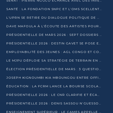
SÉNAT : PIERRE NGOLO ÉCHANGE AVEC DES INVESTISSEURS DU NUMÉRIQUE
SANTÉ : LA FONDATION SNPC ET L’OMS SCELLENT UN PARTENARIAT STRATÉGIQUE DE TROIS ANS
L’UPRN SE RETIRE DU DIALOGUE POLITIQUE DE DJAMBALA : TENSIONS DANS LE PRÉ-ÉLECTORAL CONGOLAIS
DAVE MAFOULA À L’ÉCOUTE DES ARTISTES POUR REDÉFINIR SA POLITIQUE CULTURELLE
PRÉSIDENTIELLE DE MARS 2026 : SEPT DOSSIERS DE CANDIDATURE ENREGISTRÉS À LA CLÔTURE DES DÉPÔTS
PRÉSIDENTIELLE 2026 : DESTIN GAVET SE POSE EN CANDIDAT DU « RAS-LE-BOL »
EMPLOYABILITÉ DES JEUNES : AGL CONGO ET CONGO TERMINAL S’ALLIENT À UCAC-ICAM
LE MJPU DÉPLOIE SA STRATÉGIE DE TERRAIN EN FAVEUR DE DSN
ÉLECTION PRÉSIDENTIELLE DE MARS : 3 QUESTIONS À UN EXPERT CONGOLAIS DE LA CYBERSÉCURITÉ
JOSEPH KIGNOUMBI KIA MBOUNGOU ENTRE OFFICIELLEMENT EN COURSE POUR LA PRÉSIDENTIELLE
ÉDUCATION : LA FCRM LANCE LA BOURSE SCOLAIRE FRANCINE-NTOUMI POUR PROMOUVOIR LES FILIÈRES SCIENTIFIQUES
PRÉSIDENTIELLE 2026 : LE CNR CLARIFIE ET ÉCARTE LA CANDIDATURE DU PASTEUR NTUMI
PRÉSIDENTIELLE 2026 : DENIS SASSOU N’GUESSO ANNONCE OFFICIELLEMENT SA CANDIDATURE
ENSEIGNEMENT SUPÉRIEUR : LE CAMES APPELLE À UNE UNIVERSITÉ AFRICAINE AXÉE SUR L’EMPLOYABILITÉ