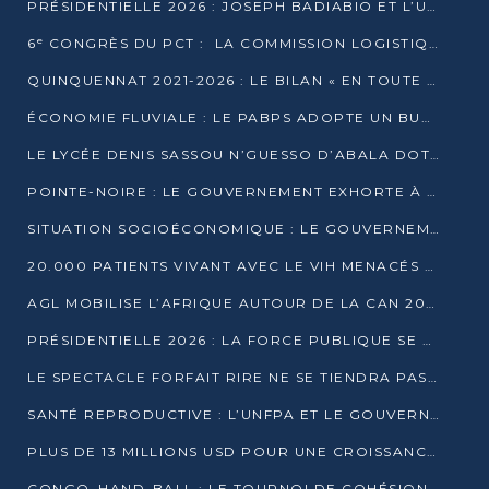
PRÉSIDENTIELLE 2026 : JOSEPH BADIABIO ET L’UDH-YUKI JOUENT LA PRUDENCE
6ᵉ CONGRÈS DU PCT : LA COMMISSION LOGISTIQUE ASSURE LA DISTRIBUTION DES KITS
QUINQUENNAT 2021-2026 : LE BILAN « EN TOUTE TRANSPARENCE » PRÉSENTÉ À LA PRESSE
ÉCONOMIE FLUVIALE : LE PABPS ADOPTE UN BUDGET 2026 DE PLUS DE 2,7 MILLIARDS FCFA
LE LYCÉE DENIS SASSOU N’GUESSO D’ABALA DOTÉ D’UNE SALLE MULTIMÉDIA
POINTE-NOIRE : LE GOUVERNEMENT EXHORTE À UN USAGE RESPONSABLE DU NOUVEAU MATÉRIEL MUNICIPAL
SITUATION SOCIOÉCONOMIQUE : LE GOUVERNEMENT INTERPELLÉ DEVANT LE SÉNAT
20.000 PATIENTS VIVANT AVEC LE VIH MENACÉS D’ARRÊT DE TRAITEMENT
AGL MOBILISE L’AFRIQUE AUTOUR DE LA CAN 2025
PRÉSIDENTIELLE 2026 : LA FORCE PUBLIQUE SE PRÉPARE À SÉCURISER LE SCRUTIN
LE SPECTACLE FORFAIT RIRE NE SE TIENDRA PAS LE 1ER JANVIER
SANTÉ REPRODUCTIVE : L’UNFPA ET LE GOUVERNEMENT AFFINENT LES PRIORITÉS DE 2026
PLUS DE 13 MILLIONS USD POUR UNE CROISSANCE VERTE ET SOUVERAINE
CONGO–HAND-BALL : LE TOURNOI DE COHÉSION ET DE FRATERNITÉ ALLUME SES LAMPIONS À BRAZZAVILLE