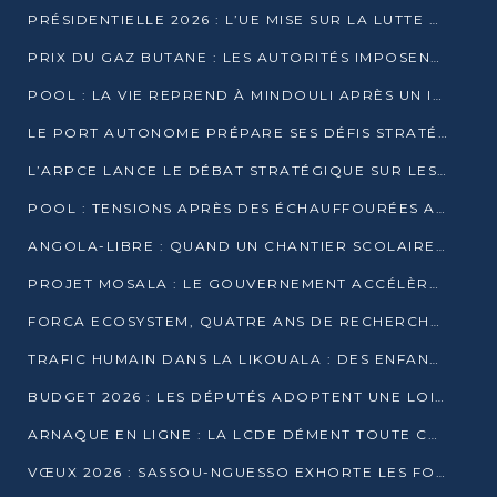
PRÉSIDENTIELLE 2026 : L’UE MISE SUR LA LUTTE CONTRE LA DÉSINFORMATION
PRIX DU GAZ BUTANE : LES AUTORITÉS IMPOSENT LE RESPECT DES PRIX RÉGLEMENTÉS
POOL : LA VIE REPREND À MINDOULI APRÈS UN INCIDENT ARMÉ SUR LA RN1
LE PORT AUTONOME PRÉPARE SES DÉFIS STRATÉGIQUES DE 2026
L’ARPCE LANCE LE DÉBAT STRATÉGIQUE SUR LES DONNÉES, L’IA ET LA FINANCE NUMÉRIQUE AU CONGO
POOL : TENSIONS APRÈS DES ÉCHAUFFOURÉES ARMÉES ENTRE DGSP ET EX-MILICIENS NINJA
ANGOLA-LIBRE : QUAND UN CHANTIER SCOLAIRE DEVIENT LE MIROIR D’UN CONGO EN MOUVEMENT
PROJET MOSALA : LE GOUVERNEMENT ACCÉLÈRE L’INSERTION DES JEUNES EN 2026
FORCA ECOSYSTEM, QUATRE ANS DE RECHERCHE DE TERRAIN AVANT UN LANCEMENT OFFICIEL EN 2026
TRAFIC HUMAIN DANS LA LIKOUALA : DES ENFANTS AUTOCHTONES RÉDUITS AU TRAVAIL FORCÉ
BUDGET 2026 : LES DÉPUTÉS ADOPTENT UNE LOI DES FINANCES DE PLUS DE 2500 MILLIARDS FCFA
ARNAQUE EN LIGNE : LA LCDE DÉMENT TOUTE CAMPAGNE DE RECRUTEMENT
VŒUX 2026 : SASSOU-NGUESSO EXHORTE LES FORCES VIVES À RENFORCER L’UNITÉ