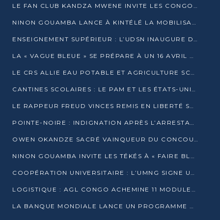
LE FAN CLUB KANDZA MWENE INVITE LES CONGOLAIS À UNE FORTE AFFLUENCE AU STADE DE KINTÉLÉ
NINON GOUAMBA LANCE À KINTÉLÉ LA MOBILISATION POUR L’INVESTITURE DR DSN
ENSEIGNEMENT SUPÉRIEUR : L’UDSN INAUGURE DES LABORATOIRES POUR BOOSTER LA FORMATION PRATIQUE
LA « VAGUE BLEUE » SE PRÉPARE À UN 16 AVRIL HISTORIQUE
LE CRS ALLIE EAU POTABLE ET AGRICULTURE SCOLAIRE AU CŒUR DE LA TRANSFORMATION DES ÉCOLES RURALES
CANTINES SCOLAIRES : LE PAM ET LES ÉTATS-UNIS AU CONTACT DES ÉCOLIERS DE KINKALA
LE RAPPEUR FREUD VINCES REMIS EN LIBERTÉ SOUS PRESSION MÉDIATIQUE
POINTE-NOIRE : INDIGNATION APRÈS L’ARRESTATION DU RAPPEUR FREUD VINCES
OWEN OKANDZE SACRÉ VAINQUEUR DU CONCOURS SLAM POUR LA VIE
NINON GOUAMBA INVITE LES TÉKÉS À « FAIRE BLOC » POUR PESER DANS LE DÉBAT NATIONAL
COOPÉRATION UNIVERSITAIRE : L’UMNG SIGNE UN ACCORD STRATÉGIQUE AVEC L’UNIVERSITÉ HAINAN EN CHINE
LOGISTIQUE : AGL CONGO ACHEMINE 11 MODULES GÉANTS JUSQU’À BRAZZAVILLE
LA BANQUE MONDIALE LANCE UN PROGRAMME DE 394 MILLIONS DE DOLLARS POUR LE BASSIN DU CONGO