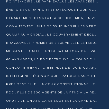
POINTE-NOIRE : LE PAPN ÉVALUE LES AVANCÉES DU MÔLE EST
ÉNERGIE : UN RAPPORT STRATÉGIQUE POUR ACCÉLÉRER LA TRANSITION AU CONGO
DÉPARTEMENT DES PLATEAUX : BOUEMBA, UN VIVIER ÉCONOMIQUE PRÊT À EXPLOSER
GOMA TSÉ-TSÉ : PLUS DE 50 JEUNES FILLES MÈRES SENSIBILISÉES À LA SANTÉ SEXUELLE
QUALIF AU MONDIAL : LE GOUVERNEMENT DÉCLARE LA JOURNÉE DU 1ER AVRIL 2026 CHÔMÉE ET PAYÉE
BRAZZAVILLE PROMET DE « SURVEILLER LE FLEUVE » APRÈS LA QUALIFICATION DE LA RDC AU MONDIAL
MÉDIAS ET ÉGALITÉ : UN DÉBAT AUTOUR DU LIVRE « CES FEMMES QUI REPRENNENT LE POUVOIR SUR LEUR VIE »
60 ANS APRÈS, LA RDC RETROUVE LA COUPE DU MONDE
CONGO TERMINAL FORME PLUS DE 100 ÉTUDIANTS AUX TECHNIQUES D’EMBAUCHE
INTELLIGENCE ÉCONOMIQUE : PATRICE PASSY THÉORISE UNE STRATÉGIE ADAPTÉE AUX CONTEXTES FRAGMENTÉS
PRÉSIDENTIELLE : LA COUR CONSTITUTIONNELLE CONFIRME LA VICTOIRE DE SASSOU NGUESSO AVEC 94,90 % DES SUFFRAGES
RDC : PLUS DE 500 AGENTS DE LA RTNC À LA RETRAITE, UNE PAGE SE TOURNE
ONU : L’UNION AFRICAINE SOUTIENT LA CANDIDATURE DE MACKY SALL
MADIBOU PLONGÉ DANS LE NOIR MALGRÉ L’INSTALLATION D’UN NOUVEAU TRANSFORMATEUR