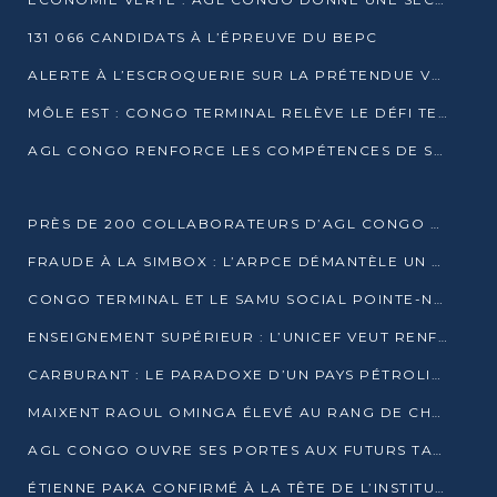
131 066 CANDIDATS À L’ÉPREUVE DU BEPC
ALERTE À L’ESCROQUERIE SUR LA PRÉTENDUE VENTE DE PARCELLES AFAT
MÔLE EST : CONGO TERMINAL RELÈVE LE DÉFI TECHNIQUE DES SABLES BITUMINEUX
AGL CONGO RENFORCE LES COMPÉTENCES DE SES ÉQUIPES AVEC LA CERTIFICATION CACES® R483
PRÈS DE 200 COLLABORATEURS D’AGL CONGO EN FORMATION JUSQU’EN JUILLET
FRAUDE À LA SIMBOX : L’ARPCE DÉMANTÈLE UN RÉSEAU UTILISANT DES CARTES SIM OUGANDAISES
CONGO TERMINAL ET LE SAMU SOCIAL POINTE-NOIRE RENOUVELLENT LEUR PARTENARIAT EN FAVEUR DES JEUNES VULNÉRABLES
ENSEIGNEMENT SUPÉRIEUR : L’UNICEF VEUT RENFORCER LA RECHERCHE SUR LES QUESTIONS DE L’ENFANCE
CARBURANT : LE PARADOXE D’UN PAYS PÉTROLIER CONFRONTÉ À DES PÉNURIES RÉCURRENTES
MAIXENT RAOUL OMINGA ÉLEVÉ AU RANG DE CHEVALIER DE L’ORDRE DE L’AMITIÉ ENTRE LA RUSSIE ET LE CONGO
AGL CONGO OUVRE SES PORTES AUX FUTURS TALENTS DE LA LOGISTIQUE
ÉTIENNE PAKA CONFIRMÉ À LA TÊTE DE L’INSTITUT GÉOGRAPHIQUE NATIONAL