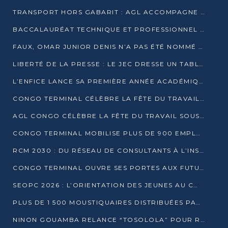
TRANSPORT HORS GABARIT : AGL ACCOMPAGNE LE DÉVELOPPEMENT DU SECTEUR BRASSICOLE AU CONGO
BACCALAURÉAT TECHNIQUE ET PROFESSIONNEL : 16 352 CANDIDATS LANCÉS DANS LES ÉPREUVES D’EPS
FAUX, OMAR JUNIOR DENIS N’A PAS ÉTÉ NOMMÉ AIDE DE CAMP ADJOINT DE DENIS SASSOU NGUESSO
LIBERTÉ DE LA PRESSE : LE JEC DRESSE UN TABLEAU PRÉOCCUPANT AU CONGO
L’ENFICE LANCE SA PREMIÈRE ANNÉE ACADÉMIQUE AVEC 100 FUTURS ENSEIGNANTS
CONGO TERMINAL CÉLÈBRE LA FÊTE DU TRAVAIL AVEC SES COLLABORATEURS À POINTE-NOIRE
AGL CONGO CÉLÈBRE LA FÊTE DU TRAVAIL SOUS LE SIGNE DE LA COHÉSION
CONGO TERMINAL MOBILISE PLUS DE 900 EMPLOYÉS AUTOUR DE LA SÉCURITÉ AU TRAVAIL
RCM 2030 : DU RÉSEAU DE CONSULTANTS À L’INSTRUMENT DE PUISSANCE EN AFRIQUE FRANCOPHONE
CONGO TERMINAL OUVRE SES PORTES AUX FUTURS INGÉNIEURS AU FORUM DES MÉTIERS D’UCAC-ICAM
SEOPC 2026 : L’ORIENTATION DES JEUNES AU CŒUR DE LA DEUXIÈME ÉDITION
PLUS DE 1 500 MOUSTIQUAIRES DISTRIBUÉES PAR AGL ET CONGO TERMINAL DANS LA LUTTE CONTRE LE PALUDISME
NINON GOUAMBA RELANCE “TOSOLOLA” POUR RENFORCER LE DIALOGUE AVEC LES CITOYENS