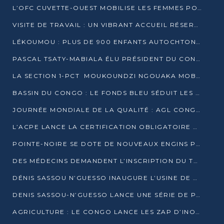
L’OFC CUVETTE-OUEST MOBILISE LES FEMMES POUR ACCUEILLIR LE PRÉSIDENT DE LA RÉPUBLIQUE
VISITE DE TRAVAIL : UN VIBRANT ACCUEIL RÉSERVÉ À DENIS SASSOU-N’GUESSO PAR L’ASSOCIATION « LES AMIS DE WOMO »
LÉKOUMOU : PLUS DE 900 ENFANTS AUTOCHTONES REÇOIVENT DES KITS SCOLAIRES GRÂCE À L’ESPACE OPOKO
PASCAL TSATY-MABIALA ÉLU PRÉSIDENT DU CONSEIL NATIONAL DE L’UPADS
LA SECTION 1-PCT MOUKOUNDZI NGOUAKA MOBILISE 100 000 FCFA POUR LE 6ᵉ CONGRÈS DU PARTI
BASSIN DU CONGO : LE FONDS BLEU SÉDUIT LES BAILLEURS À BELÉM
JOURNÉE MONDIALE DE LA QUALITÉ : AGL CONGO FORME ET SENSIBILISE LES JEUNES TALENTS
L’ACPE LANCE LA CERTIFICATION OBLIGATOIRE DES CONTRATS DE TRAVAIL DES TRANSPORTEURS
POINTE-NOIRE SE DOTE DE NOUVEAUX ENGINS POUR L’ASSAINISSEMENT ET L’ENTRETIEN ROUTIER
DES MÉDECINS DEMANDENT L’INSCRIPTION DU TRAITEMENT DU PIED-BOT DANS LES CURSUS UNIVERSITAIRES
DÉNIS SASSOU N’GUESSO INAUGURE L’USINE DE VALORISATION DU GAZ ASSOCIÉ
DENIS SASSOU-N’GUESSO LANCE UNE SÉRIE DE PROJETS DANS LE KOUILOU
AGRICULTURE : LE CONGO LANCE LES ZAP D’INONI ET YONO