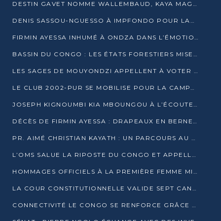
DESTIN GAVET NOMME WALLEMBAUD, KAYA MAGANE, BOUDZIKA ET MBOUSSA-ELLAH AUX COMMANDES DE SA CAMPAGNE
DENIS SASSOU-NGUESSO À IMPFONDO POUR LANCER LE CORRIDOR 13
FIRMIN AYESSA INHUMÉ À ONDZA DANS L’ÉMOTION ET LE RECUEILLEMENT
BASSIN DU CONGO : LES ÉTATS FORESTIERS MISENT SUR LES MARCHÉS CARBONE
LES SAGES DE MOUYONDZI APPELLENT À VOTER DENIS SASSOU-NGUESSO
LE CLUB 2002-PUR SE MOBILISE POUR LA CAMPAGNE
JOSEPH KIGNOUMBI KIA MBOUNGOU À L’ÉCOUTE DE TALANGAÏ
DÉCÈS DE FIRMIN AYESSA : DRAPEAUX EN BERNE LUNDI
PR. AIMÉ CHRISTIAN KAYATH : UN PARCOURS AU SERVICE DE LA RECHERCHE ET DE L’INNOVATION
L’OMS SALUE LA RIPOSTE DU CONGO ET APPELLE À DES RÉFORMES DURABLES
HOMMAGES OFFICIELS À LA PREMIÈRE FEMME MINISTRE DU CONGO
LA COUR CONSTITUTIONNELLE VALIDE SEPT CANDIDATURES POUR LA PRÉSIDENTIELLE
CONNECTIVITÉ LE CONGO SE RENFORCE GRÂCE AU CÂBLE 2AFRICA