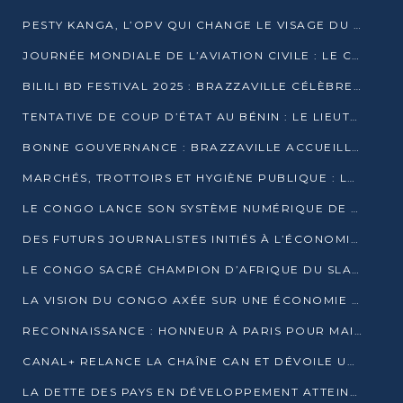
PESTY KANGA, L’OPV QUI CHANGE LE VISAGE DU REPORTAGE AU CONGO
JOURNÉE MONDIALE DE L’AVIATION CIVILE : LE CONGO MISE SUR L’INNOVATION ET LA SÉCURITÉ
BILILI BD FESTIVAL 2025 : BRAZZAVILLE CÉLÈBRE DIX ANS DE CRÉATION GRAPHIQUE AFRICAINE
TENTATIVE DE COUP D’ÉTAT AU BÉNIN : LE LIEUTENANT-COLONEL TIGRI S’AUTOPROCLAME CHEF D’UN COMITÉ MILITAIRE
BONNE GOUVERNANCE : BRAZZAVILLE ACCUEILLE LES PREMIÈRES JOURNÉES CONGOLAISES DE L’ÉVALUATION
MARCHÉS, TROTTOIRS ET HYGIÈNE PUBLIQUE : LE GOUVERNEMENT DURCIT LE TON
LE CONGO LANCE SON SYSTÈME NUMÉRIQUE DE VÉRIFICATION DU BOIS
DES FUTURS JOURNALISTES INITIÉS À L’ÉCONOMIE BLEUE DURABLE
LE CONGO SACRÉ CHAMPION D’AFRIQUE DU SLAM 2025
LA VISION DU CONGO AXÉE SUR UNE ÉCONOMIE BAS CARBONE AU RENDEZ-VOUS DE MONACO 2025
RECONNAISSANCE : HONNEUR À PARIS POUR MAIXENT RAOUL OMINGA
CANAL+ RELANCE LA CHAÎNE CAN ET DÉVOILE UNE OFFRE EXCEPTIONNELLE POUR DÉCEMBRE
LA DETTE DES PAYS EN DÉVELOPPEMENT ATTEINT UN SOMMET HISTORIQUE ENTRE 2022 ET 2024