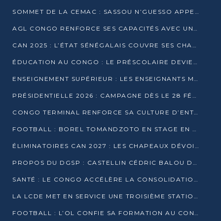
SOMMET DE LA CEMAC : SASSOU N’GUESSO APPELLE À LA VIGILANCE FACE AUX RISQUES ÉCONOMIQUES
AGL CONGO RENFORCE SES CAPACITÉS AVEC UNE GRUE DE 250 TONNES
CAN 2025 : L’ÉTAT SÉNÉGALAIS COUVRE SES CHAMPIONS D’AFRIQUE DE RÉCOMPENSES EXCEPTIONNELLES
ÉDUCATION AU CONGO : LE PRÉSCOLAIRE DEVIENT OBLIGATOIRE, LE BTS CONSACRÉ DIPLÔME D’ÉTAT
ENSEIGNEMENT SUPÉRIEUR : LES ENSEIGNANTS MAINTIENNENT LA GRÈVE ET EXIGENT UN ACCORD ÉCRIT AVEC L’ÉTAT
PRÉSIDENTIELLE 2026 : CAMPAGNE DÈS LE 28 FÉVRIER, SCRUTIN LES 12 ET 15 MARS
CONGO TERMINAL RENFORCE SA CULTURE D’ENTREPRISE AVEC LE PROGRAMME « WIN TOGETHER »
FOOTBALL : BOREL TOMANDZOTO EN STAGE EN ESPAGNE AVEC POLISSYA FC
ÉLIMINATOIRES CAN 2027 : LES CHAPEAUX DÉVOILÉS, LE CONGO FIXÉ SUR SON SORT
PROPOS DU DGSP : CASTELLIN CÉDRIC BALOU DÉNONCE DES PROPOS INTIMIDANTS
SANTÉ : LE CONGO ACCÉLÈRE LA CONSOLIDATION DE L’OFFRE DE SOINS
LA LCDE MET EN SERVICE UNE TROISIÈME STATION D’EAU POTABLE À MFILOU
FOOTBALL : L’OL CONFIE SA FORMATION AU CONGOLAIS CHRISTIAN BASSILA