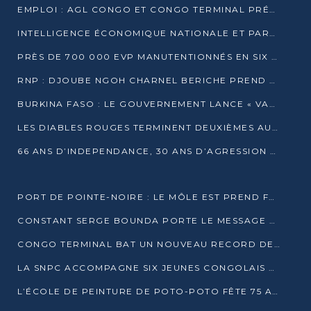
EMPLOI : AGL CONGO ET CONGO TERMINAL PRÉSÉLECTIONNENT PLUS DE 70 JEUNES À POINTE-NOIRE
INTELLIGENCE ÉCONOMIQUE NATIONALE ET PARTENARIATS INTERNATIONAUX : VERS UNE DOCTRINE SOUVERAINE DE SÉCURITÉ ÉCONOMIQUE
PRÈS DE 700 000 EVP MANUTENTIONNÉS EN SIX MOIS PAR CONGO TERMINAL
RNP : DJOUBE NGOH CHARNEL BERICHE PREND LES RÊNES DU PARTI
BURKINA FASO : LE GOUVERNEMENT LANCE « VACANCES UTILES 2026 » POUR FORMER LES ÉLÈVES À 15 MÉTIERS
LES DIABLES ROUGES TERMINENT DEUXIÈMES AU CHAMPIONNAT D’AFRIQUE ZONE 3
66 ANS D’INDEPENDANCE, 30 ANS D’AGRESSION RWAN DAISE : 4 PRESIDENCES, UN ECHEC COLLECTIF
PORT DE POINTE-NOIRE : LE MÔLE EST PREND FORME ET VISE LES GÉANTS DES MERS
CONSTANT SERGE BOUNDA PORTE LE MESSAGE DE COMPASSION DE DENIS SASSOU NGUESSO EN IRAN
CONGO TERMINAL BAT UN NOUVEAU RECORD DE PRODUCTIVITÉ AU PORT DE POINTE-NOIRE
LA SNPC ACCOMPAGNE SIX JEUNES CONGOLAIS AUX OLYMPIADES PANAFRICAINES DE MATHÉMATIQUES
L’ÉCOLE DE PEINTURE DE POTO-POTO FÊTE 75 ANS AU SERVICE DE L’ART CONGOLAIS