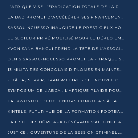
L’AFRIQUE VISE L’ÉRADICATION TOTALE DE LA POLIOMYÉLITE D’ICI 2026
LA BAD PROMET D’ACCÉLÉRER SES FINANCEMENTS AVEC LE MINISTÈRE DE L’ASSAINISSEMENT
SASSOU NGUESSO INAUGURE LE PRESTIGIEUX HÔTEL KEMPINSKI BRAZZAVILLE
LE SECTEUR PRIVÉ MOBILISÉ POUR LE DÉPLOIEMENT DE 19 MINI-CENTRALES SOLAIRES
YVON SANA BANGUI PREND LA TÊTE DE L’ASSOCIATION DES BANQUES CENTRALES AFRICAINES
DENIS SASSOU-NGUESSO PROMET LA « TRAQUE SANS RELÂCHE » DU GRAND BANDITISME
13 MILITAIRES CONGOLAIS DIPLÔMÉS EN MAINTENANCE INDUSTRIELLE APRÈS TROIS ANS DE FORMATION À L’UNIVERSITÉ MARIEN-NGOUABI
« BÂTIR, SERVIR, TRANSMETTRE » : LE NOUVEL OUVRAGE QUI INTERPELLE LES COLLECTIVITÉS
SYMPOSIUM DE L’ABCA : L’AFRIQUE PLAIDE POUR UN FINANCEMENT CLIMATIQUE ÉQUITABLE
TAEKWONDO : DEUX JUNIORS CONGOLAIS À LA FINALE D’OPEN SYRIES 2025 À ABIDJAN
KINTELÉ, FUTUR HUB DE LA FORMATION FOOTBALLISTIQUE AFRICAINE ?
LA LISTE DES HÔPITAUX GÉNÉRAUX S’ALLONGE AU CONGO
JUSTICE : OUVERTURE DE LA SESSION CRIMINELLE À BRAZZAVILLE AVEC 52 DOSSIERS AU RÔLE