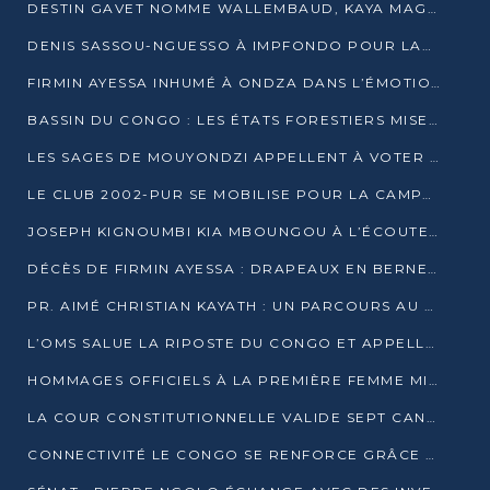
DESTIN GAVET NOMME WALLEMBAUD, KAYA MAGANE, BOUDZIKA ET MBOUSSA-ELLAH AUX COMMANDES DE SA CAMPAGNE
DENIS SASSOU-NGUESSO À IMPFONDO POUR LANCER LE CORRIDOR 13
FIRMIN AYESSA INHUMÉ À ONDZA DANS L’ÉMOTION ET LE RECUEILLEMENT
BASSIN DU CONGO : LES ÉTATS FORESTIERS MISENT SUR LES MARCHÉS CARBONE
LES SAGES DE MOUYONDZI APPELLENT À VOTER DENIS SASSOU-NGUESSO
LE CLUB 2002-PUR SE MOBILISE POUR LA CAMPAGNE
JOSEPH KIGNOUMBI KIA MBOUNGOU À L’ÉCOUTE DE TALANGAÏ
DÉCÈS DE FIRMIN AYESSA : DRAPEAUX EN BERNE LUNDI
PR. AIMÉ CHRISTIAN KAYATH : UN PARCOURS AU SERVICE DE LA RECHERCHE ET DE L’INNOVATION
L’OMS SALUE LA RIPOSTE DU CONGO ET APPELLE À DES RÉFORMES DURABLES
HOMMAGES OFFICIELS À LA PREMIÈRE FEMME MINISTRE DU CONGO
LA COUR CONSTITUTIONNELLE VALIDE SEPT CANDIDATURES POUR LA PRÉSIDENTIELLE
CONNECTIVITÉ LE CONGO SE RENFORCE GRÂCE AU CÂBLE 2AFRICA