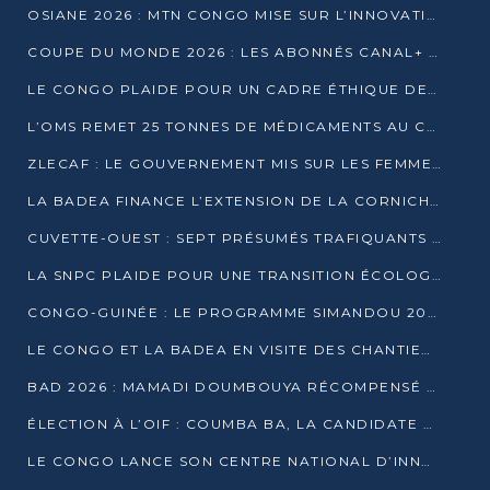
OSIANE 2026 : MTN CONGO MISE SUR L’INNOVATION POUR RELEVER LES DÉFIS AFRICAINS
COUPE DU MONDE 2026 : LES ABONNÉS CANAL+ AU CONGO DÉÇUS À QUELQUES JOURS DU COUP D’ENVOI
LE CONGO PLAIDE POUR UN CADRE ÉTHIQUE DE L’INTELLIGENCE ARTIFICIELLE À DAKAR
L’OMS REMET 25 TONNES DE MÉDICAMENTS AU CONGO POUR RENFORCER LA RIPOSTE AUX ÉPIDÉMIES
ZLECAF : LE GOUVERNEMENT MIS SUR LES FEMMES ENTREPRENEURES
LA BADEA FINANCE L’EXTENSION DE LA CORNICHE SUD DE BRAZZAVILLE
CUVETTE-OUEST : SEPT PRÉSUMÉS TRAFIQUANTS DE FAUNE INTERPELLÉS À EWO ET KELLÉ
LA SNPC PLAIDE POUR UNE TRANSITION ÉCOLOGIQUE PROGRESSIVE
CONGO-GUINÉE : LE PROGRAMME SIMANDOU 2040 AU CŒUR DES ÉCHANGES À LA BAD
LE CONGO ET LA BADEA EN VISITE DES CHANTIERS
BAD 2026 : MAMADI DOUMBOUYA RÉCOMPENSÉ PAR LE TROPHÉE BABACAR NDIAYE À BRAZZAVILLE
ÉLECTION À L’OIF : COUMBA BA, LA CANDIDATE DISCRÈTE QUI BOUSCULE LE JEU DIPLOMATIQUE
LE CONGO LANCE SON CENTRE NATIONAL D’INNOVATION