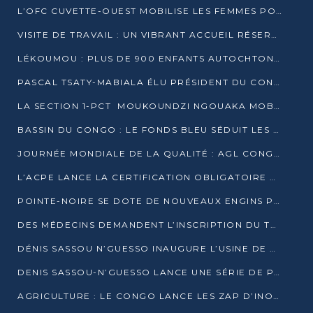
L’OFC CUVETTE-OUEST MOBILISE LES FEMMES POUR ACCUEILLIR LE PRÉSIDENT DE LA RÉPUBLIQUE
VISITE DE TRAVAIL : UN VIBRANT ACCUEIL RÉSERVÉ À DENIS SASSOU-N’GUESSO PAR L’ASSOCIATION « LES AMIS DE WOMO »
LÉKOUMOU : PLUS DE 900 ENFANTS AUTOCHTONES REÇOIVENT DES KITS SCOLAIRES GRÂCE À L’ESPACE OPOKO
PASCAL TSATY-MABIALA ÉLU PRÉSIDENT DU CONSEIL NATIONAL DE L’UPADS
LA SECTION 1-PCT MOUKOUNDZI NGOUAKA MOBILISE 100 000 FCFA POUR LE 6ᵉ CONGRÈS DU PARTI
BASSIN DU CONGO : LE FONDS BLEU SÉDUIT LES BAILLEURS À BELÉM
JOURNÉE MONDIALE DE LA QUALITÉ : AGL CONGO FORME ET SENSIBILISE LES JEUNES TALENTS
L’ACPE LANCE LA CERTIFICATION OBLIGATOIRE DES CONTRATS DE TRAVAIL DES TRANSPORTEURS
POINTE-NOIRE SE DOTE DE NOUVEAUX ENGINS POUR L’ASSAINISSEMENT ET L’ENTRETIEN ROUTIER
DES MÉDECINS DEMANDENT L’INSCRIPTION DU TRAITEMENT DU PIED-BOT DANS LES CURSUS UNIVERSITAIRES
DÉNIS SASSOU N’GUESSO INAUGURE L’USINE DE VALORISATION DU GAZ ASSOCIÉ
DENIS SASSOU-N’GUESSO LANCE UNE SÉRIE DE PROJETS DANS LE KOUILOU
AGRICULTURE : LE CONGO LANCE LES ZAP D’INONI ET YONO