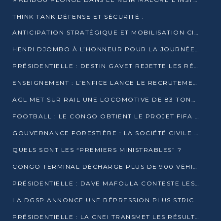
THINK TANK DÉFENSE ET SÉCURITÉ :
ANTICIPATION STRATÉGIQUE ET MOBILISATION CITOYENNE POUR NOTRE SOUVERAINETÉ NATIONALE
HENRI DJOMBO À L’HONNEUR POUR LA JOURNÉE MONDIALE DU THÉÂTRE
PRÉSIDENTIELLE : DESTIN GAVET REJETTE LES RÉSULTATS ET APPELLE À UN DIALOGUE NATIONAL
ENSEIGNEMENT : L’ENFICE LANCE LE RECRUTEMENT DE SA PREMIÈRE PROMOTION DE PROFESSEURS DES ÉCOLES
AGL MET SUR RAIL UNE LOCOMOTIVE DE 83 TONNES À POINTE-NOIRE
FOOTBALL : LE CONGO OBTIENT LE PROJET FIFA ARENA POUR SES 15 DÉPARTEMENTS
GOUVERNANCE FORESTIÈRE : LA SOCIÉTÉ CIVILE CONGOLAISE AFFICHE SES PRIORITÉS POUR 2026
QUELS SONT LES “PREMIERS MINISTRABLES” ?
CONGO TERMINAL DÉCHARGE PLUS DE 900 VÉHICULES EN QUELQUES HEURES
PRÉSIDENTIELLE : DAVE MAFOULA CONTESTE LES RÉSULTATS PROVISOIRES
LA DGSP ANNONCE UNE RÉPRESSION PLUS STRICTE CONTRE LES MOTO-TAXIS
PRÉSIDENTIELLE : LA CNEI TRANSMET LES RÉSULTATS PROVISOIRES À LA COUR CONSTITUTIONNELLE