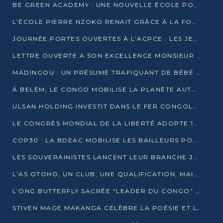
BE GREEN ACADEMY : UNE NOUVELLE ÉCOLE POUR LES MÉTIERS DE L’ÉCOLOGIE À POINTE-NOIRE
L’ÉCOLE PIERRE NZOKO RENAIT GRÂCE À LA FONDATION MUCODEC
JOURNÉE PORTES OUVERTES À L’ACPCE : LES JEUNES EN IMMERSION DANS L’ENTREPRISE
LETTRE OUVERTE A SON EXCELLENCE MONSIEUR DENIS SASSOU NGUESSO, PRESIDENT DE LAREPUBLIQUE DU CONGO
MADINGOU : UN PRÉSUMÉ TRAFIQUANT DE BÉBÉ CHIMPANZÉ FIXÉ SUR SON SORT LE 20 NOVEMBRE
À BELÉM, LE CONGO MOBILISE LA PLANÈTE AUTOUR DU FONDS BLEU POUR LE BASSIN DU CONGO
ULSAN HOLDING INVESTIT DANS LE FER CONGOLAIS
LE CONGRÈS MONDIAL DE LA LIBERTÉ ADOPTE 14 RÉSOLUTIONS HISTORIQUES
COP30 : LA BDEAC MOBILISE LES BAILLEURS POUR LE FONDS BLEU DU BASSIN DU CONGO
LES SOUVERAINISTES LANCENT LEUR BRANCHE JEUNE À BRAZZAVILLE
L’AS OTOHO, UN CLUB, UNE QUALIFICATION, MAIS ENCORE DES DOUTES
L’ONG BUTTERFLY SACRÉE “LEADER DU CONGO” AU PRIX D’EXCELLENCE 2025
STIVEN MAGE MAKANGA CÉLÈBRE LA POÉSIE ET L’HUMAIN AVEC SON RECUEIL “HECTARE”