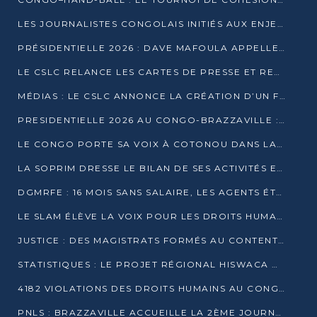
LES JOURNALISTES CONGOLAIS INITIÉS AUX ENJEUX DE L’ÉCONOMIE BLEUE
PRÉSIDENTIELLE 2026 : DAVE MAFOULA APPELLE LES CONGOLAIS À UN « NOUVEAU DÉPART »
LE CSLC RELANCE LES CARTES DE PRESSE ET RECONNAÎT OFFICIELLEMENT LES MÉDIAS EN LIGNE
MÉDIAS : LE CSLC ANNONCE LA CRÉATION D’UN FONDS D’APPUI À LA PRESSE
PRESIDENTIELLE 2026 AU CONGO-BRAZZAVILLE : UN CASTING ÉLARGI
LE CONGO PORTE SA VOIX À COTONOU DANS LA LUTTE CONTRE LA TUBERCULOSE
LA SOPRIM DRESSE LE BILAN DE SES ACTIVITÉS ET FIXE DE NOUVELLES PRIORITÉS
DGMRFE : 16 MOIS SANS SALAIRE, LES AGENTS ÉTOUFFENT DANS LE SILENCE
LE SLAM ÉLÈVE LA VOIX POUR LES DROITS HUMAINS À BRAZZAVILLE
JUSTICE : DES MAGISTRATS FORMÉS AU CONTENTIEUX DE LA PROPRIÉTÉ INTELLECTUELLE
STATISTIQUES : LE PROJET RÉGIONAL HISWACA OFFICIELLEMENT LANCÉ AU CONGO
4182 VIOLATIONS DES DROITS HUMAINS AU CONGO EN 2025 SELON LE CAD
PNLS : BRAZZAVILLE ACCUEILLE LA 2ÈME JOURNÉE SCIENTIFIQUE SUR LE VIH/SIDA