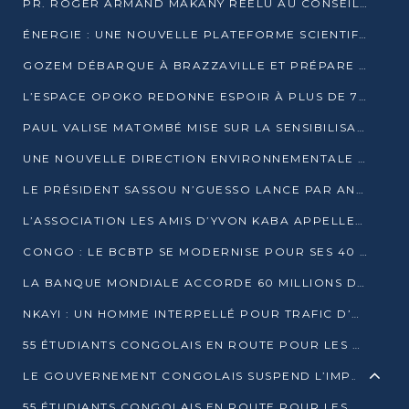
PR. ROGER ARMAND MAKANY RÉÉLU AU CONSEIL DE L’AUF
ÉNERGIE : UNE NOUVELLE PLATEFORME SCIENTIFIQUE POUR LA TRANSITION ÉNERGÉTIQUE EN AFRIQUE CENTRALE
GOZEM DÉBARQUE À BRAZZAVILLE ET PRÉPARE SON ARRIVÉE À POINTE-NOIRE
L’ESPACE OPOKO REDONNE ESPOIR À PLUS DE 775 ÉLÈVES AUTOCHTONES DANS LE NORD DU CONGO
PAUL VALISE MATOMBÉ MISE SUR LA SENSIBILISATION POUR ÉRAQUER LE GRAND BANDITISME
UNE NOUVELLE DIRECTION ENVIRONNEMENTALE POUR RENFORCER LA GESTION DES DONNÉES AU CONGO
LE PRÉSIDENT SASSOU N’GUESSO LANCE PAR ANTICIPATION LA 39ÈME JOURNÉE NATIONALE DE L’ARBRE
L’ASSOCIATION LES AMIS D’YVON KABA APPELLENT DENIS SASSOU N’GUESSO À SE PORTER CANDIDAT
CONGO : LE BCBTP SE MODERNISE POUR SES 40 ANS D’EXISTENCE
LA BANQUE MONDIALE ACCORDE 60 MILLIONS DE DOLLARS POUR LA RÉSILIENCE URBAINE AU CONGO
NKAYI : UN HOMME INTERPELLÉ POUR TRAFIC D’UN BÉBÉ CHIMPANZÉ
55 ÉTUDIANTS CONGOLAIS EN ROUTE POUR LES UNIVERSITÉS ALGÉRIENNES
LE GOUVERNEMENT CONGOLAIS SUSPEND L’IMPORTATION DES MACHETTES ET DES MOTOS
55 ÉTUDIANTS CONGOLAIS EN ROUTE POUR LES UNIVERSITÉS ALGÉRIENNES