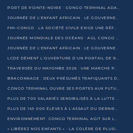
PORT DE POINTE-NOIRE : CONGO TERMINAL ADAPTE SON DRAGAGE AUX SABLES BITUMINEUX
JOURNÉE DE L’ENFANT AFRICAIN : LE GOUVERNEMENT RÉAFFIRME SON ENGAGEMENT POUR L’ACCÈS À L’EAU ET À L’ASSAINISSEMENT
FMI–CONGO : LA SOCIÉTÉ CIVILE EXIGE UNE RÉFORME DE LA FISCALITÉ PÉTROLIÈRE
JOURNÉE MONDIALE DES OCÉANS : AGL CONGO MOBILISE SES COLLABORATEURS POUR LA PRÉSERVATION DE LA BIODIVERSITÉ MARINE
JOURNÉE DE L’ENFANT AFRICAIN : LE GOUVERNEMENT MOBILISÉ POUR L’HYGIÈNE DANS LES ORPHELINATS
LCDE DÉMENT L’OUVERTURE D’UN PORTAIL DE RECRUTEMENT ET APPELLE À LA VIGILANCE
TRAVERSÉE DU MAYOMBE 2026 : UNE MARCHE POUR SENSIBILISER ET DÉPISTER AU DIABÈTE
BRACONNAGE : DEUX PRÉSUMÉS TRAFIQUANTS D’HIPPOPOTAME ÉCROUÉS À BRAZZAVILLE
CONGO TERMINAL OUVRE SES PORTES AUX FUTURS INGÉNIEURS DE L’UCAC-ICAM
PLUS DE 700 SALARIÉS SENSIBILISÉS À LA LUTTE CONTRE LA TUBERCULOSE À CONGO TERMINAL
PLUS DE 149 000 ÉLÈVES À L’ASSAUT DU DERNIER CEPE
ENVIRONNEMENT: CONGO TERMINAL AGIT SUR LE TERRAIN ET FORME LES PLUS JEUNES
« LIBÉREZ NOS ENFANTS » : LA COLÈRE DE PLUSIEURS MÈRES À BRAZZAVILLE CONTRE LA DGSP