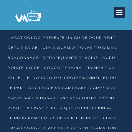
L’ACAT CONGO PRÉSENTE UN GUIDE POUR RENFORCER LES GARANTIES JUDICIAIRES EN GARDE À VUE
DEPUIS SA CELLULE À OUESSO, JONAS FRED MAKITA DÉNONCE CE QU’IL QUALIFIE DE DÉNI DE JUSTICE
BRACONNAGE : 3 TRAFIQUANTS D’IVOIRE LOURDEMENT CONDAMNÉS À DJAMBALA
POINTE-NOIRE : CONGO TERMINAL FRANCHIT UN CAP HISTORIQUE AVEC 99 MOUVEMENTS/HEURE
KELLÉ, L’ELDORADO DES PROFESSIONNELLES DU SEXE
LE PARTI DPC LANCE SA CAMPAGNE D’ADHÉSIONS ET VEUT STRUCTURER SA PRÉSENCE DANS LES 15 DÉPARTEMENTS
MACKY SALL À DAKAR : UNE RENCONTRE PRÉSIDENTIELLE QUI DIVISE L’OPINION SÉNÉGALAISE
POOL : LA LIGNE ÉLECTRIQUE LOUINGUI-KINKALA-BOKO MISE EN SERVICE
LE PNUD REMET PLUS DE 49 MILLIONS DE FCFA D’ÉQUIPEMENTS POUR ACCÉLÉRER LA NUMÉRISATION DU SYSTÈME DE SANTÉ
L’ACAT CONGO PLACE 54 JEUNES EN FORMATION PROFESSIONNELLE