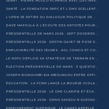
SÉNAT : PIERRE NGOLO ÉCHANGE AVEC DES INVESTISSEURS DU NUMÉRIQUE
SANTÉ : LA FONDATION SNPC ET L’OMS SCELLENT UN PARTENARIAT STRATÉGIQUE DE TROIS ANS
L’UPRN SE RETIRE DU DIALOGUE POLITIQUE DE DJAMBALA : TENSIONS DANS LE PRÉ-ÉLECTORAL CONGOLAIS
DAVE MAFOULA À L’ÉCOUTE DES ARTISTES POUR REDÉFINIR SA POLITIQUE CULTURELLE
PRÉSIDENTIELLE DE MARS 2026 : SEPT DOSSIERS DE CANDIDATURE ENREGISTRÉS À LA CLÔTURE DES DÉPÔTS
PRÉSIDENTIELLE 2026 : DESTIN GAVET SE POSE EN CANDIDAT DU « RAS-LE-BOL »
EMPLOYABILITÉ DES JEUNES : AGL CONGO ET CONGO TERMINAL S’ALLIENT À UCAC-ICAM
LE MJPU DÉPLOIE SA STRATÉGIE DE TERRAIN EN FAVEUR DE DSN
ÉLECTION PRÉSIDENTIELLE DE MARS : 3 QUESTIONS À UN EXPERT CONGOLAIS DE LA CYBERSÉCURITÉ
JOSEPH KIGNOUMBI KIA MBOUNGOU ENTRE OFFICIELLEMENT EN COURSE POUR LA PRÉSIDENTIELLE
ÉDUCATION : LA FCRM LANCE LA BOURSE SCOLAIRE FRANCINE-NTOUMI POUR PROMOUVOIR LES FILIÈRES SCIENTIFIQUES
PRÉSIDENTIELLE 2026 : LE CNR CLARIFIE ET ÉCARTE LA CANDIDATURE DU PASTEUR NTUMI
PRÉSIDENTIELLE 2026 : DENIS SASSOU N’GUESSO ANNONCE OFFICIELLEMENT SA CANDIDATURE
ENSEIGNEMENT SUPÉRIEUR : LE CAMES APPELLE À UNE UNIVERSITÉ AFRICAINE AXÉE SUR L’EMPLOYABILITÉ