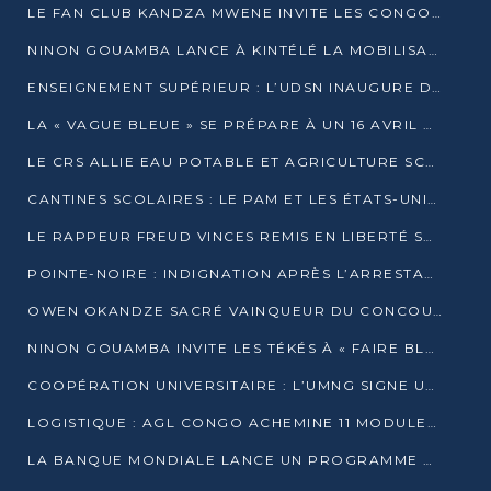
LE FAN CLUB KANDZA MWENE INVITE LES CONGOLAIS À UNE FORTE AFFLUENCE AU STADE DE KINTÉLÉ
NINON GOUAMBA LANCE À KINTÉLÉ LA MOBILISATION POUR L’INVESTITURE DR DSN
ENSEIGNEMENT SUPÉRIEUR : L’UDSN INAUGURE DES LABORATOIRES POUR BOOSTER LA FORMATION PRATIQUE
LA « VAGUE BLEUE » SE PRÉPARE À UN 16 AVRIL HISTORIQUE
LE CRS ALLIE EAU POTABLE ET AGRICULTURE SCOLAIRE AU CŒUR DE LA TRANSFORMATION DES ÉCOLES RURALES
CANTINES SCOLAIRES : LE PAM ET LES ÉTATS-UNIS AU CONTACT DES ÉCOLIERS DE KINKALA
LE RAPPEUR FREUD VINCES REMIS EN LIBERTÉ SOUS PRESSION MÉDIATIQUE
POINTE-NOIRE : INDIGNATION APRÈS L’ARRESTATION DU RAPPEUR FREUD VINCES
OWEN OKANDZE SACRÉ VAINQUEUR DU CONCOURS SLAM POUR LA VIE
NINON GOUAMBA INVITE LES TÉKÉS À « FAIRE BLOC » POUR PESER DANS LE DÉBAT NATIONAL
COOPÉRATION UNIVERSITAIRE : L’UMNG SIGNE UN ACCORD STRATÉGIQUE AVEC L’UNIVERSITÉ HAINAN EN CHINE
LOGISTIQUE : AGL CONGO ACHEMINE 11 MODULES GÉANTS JUSQU’À BRAZZAVILLE
LA BANQUE MONDIALE LANCE UN PROGRAMME DE 394 MILLIONS DE DOLLARS POUR LE BASSIN DU CONGO