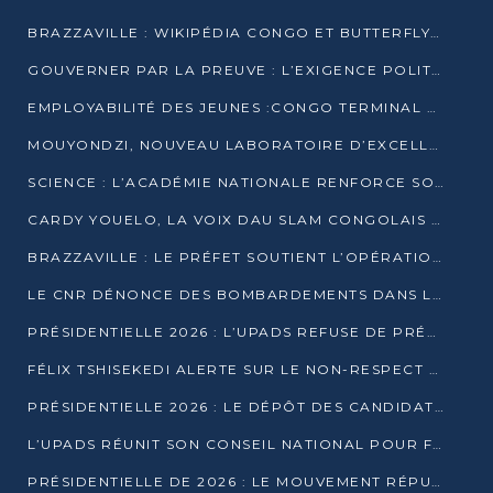
BRAZZAVILLE : WIKIPÉDIA CONGO ET BUTTERFLY SCELLENT UN PARTENARIAT POUR STRUCTURER LE BÉNÉVOLAT NUMÉRIQUE
GOUVERNER PAR LA PREUVE : L’EXIGENCE POLITIQUE DU XXIᵉ SIÈCLE
EMPLOYABILITÉ DES JEUNES :CONGO TERMINAL S’ALLIE À L’ESCIC POUR RAPPROCHER L’ÉCOLE DU TERRAIN
MOUYONDZI, NOUVEAU LABORATOIRE D’EXCELLENCE PÉDAGOGIQUE AVEC L’ENFICE
SCIENCE : L’ACADÉMIE NATIONALE RENFORCE SON ÉQUIPE ET TRACE SA FEUILLE DE ROUTE 2026
CARDY YOUELO, LA VOIX DAU SLAM CONGOLAIS QUI INTERPELLE LE MONDE
BRAZZAVILLE : LE PRÉFET SOUTIENT L’OPÉRATION « ZÉRO KULUNA » ET APPELLE À LA VIGILANCE CITOYENNE
LE CNR DÉNONCE DES BOMBARDEMENTS DANS LE POOL ET ACCUSE LE GOUVERNEMENT
PRÉSIDENTIELLE 2026 : L’UPADS REFUSE DE PRÉSENTER UN CANDIDAT ET DÉNONCE UN PROCESSUS NON CRÉDIBLE
FÉLIX TSHISEKEDI ALERTE SUR LE NON-RESPECT DES ENGAGEMENTS DE PAIX APRÈS SA RENCONTRE AVEC D. SASSOU-NGUESSO
PRÉSIDENTIELLE 2026 : LE DÉPÔT DES CANDIDATURES OUVERT DU 29 JANVIER AU 12 FÉVRIER
L’UPADS RÉUNIT SON CONSEIL NATIONAL POUR FIXER SA LIGNE POLITIQUE À DEUX MOIS DE LA PRÉSIDENTIELLE
PRÉSIDENTIELLE DE 2026 : LE MOUVEMENT RÉPUBLICAIN DÉNONCE UNE CONVOCATION ÉLECTORALE « OPAQUE ET PRÉCIPITÉE »