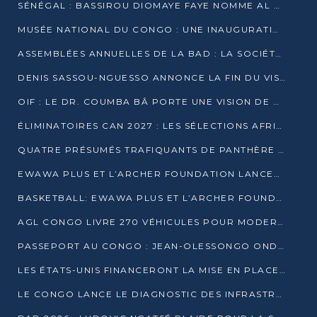
SÉNÉGAL : BASSIROU DIOMAYE FAYE NOMME AL AMINOU LÔ PREMIER MINISTRE
MUSÉE NATIONAL DU CONGO : UNE INAUGURATION PORTEUSE D’ESPOIR POUR LA CULTURE
ASSEMBLÉES ANNUELLES DE LA BAD : LA SOCIÉTÉ CIVILE CONGOLAISE À LA RECHERCHE DE PARTENAIRES POUR SES PROJETS
DENIS SASSOU-NGUESSO ANNONCE LA FIN DU VISA POUR LES AFRICAINS EN 2027
OIF : LE DR. COUMBA BÂ PORTE UNE VISION DE DIALOGUE, DE STABILITÉ ET DE RÉFORME À LA TÊTE
ÉLIMINATOIRES CAN 2027 : LES SÉLECTIONS AFRICAINES CONNAISSENT LEURS ADVERSAIRES
QUATRE PRÉSUMÉS TRAFIQUANTS DE PANTHÈRE ARRÊTÉS À EWO
EWAWA PLUS ET L’ARCHER FOUNDATION LANCENT UN CAMP DE BASKET POUR LES JEUNES À BRAZZAVILLE
BASKETBALL: EWAWA PLUS ET L’ARCHER FOUNDATION LANCENT UN CAMP POUR LES JEUNES
AGL CONGO LIVRE 270 VÉHICULES POUR MODERNISER LE TRANSPORT URBAIN
PASSEPORT AU CONGO : JEAN-OLESSONGO ONDAYE VEUT METTRE FIN AUX LENTEURS ADMINISTRATIVES
LES ÉTATS-UNIS FINANCERONT LA MISE EN PLACE DE JUSQU’À 50 CLINIQUES DE LUTTE CONTRE L’EBOLA
LE CONGO LANCE LE DIAGNOSTIC DES INFRASTRUCTURES SPORTIVES DU COMPLEXE DE KINTÉLÉ