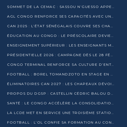
SOMMET DE LA CEMAC : SASSOU N’GUESSO APPELLE À LA VIGILANCE FACE AUX RISQUES ÉCONOMIQUES
AGL CONGO RENFORCE SES CAPACITÉS AVEC UNE GRUE DE 250 TONNES
CAN 2025 : L’ÉTAT SÉNÉGALAIS COUVRE SES CHAMPIONS D’AFRIQUE DE RÉCOMPENSES EXCEPTIONNELLES
ÉDUCATION AU CONGO : LE PRÉSCOLAIRE DEVIENT OBLIGATOIRE, LE BTS CONSACRÉ DIPLÔME D’ÉTAT
ENSEIGNEMENT SUPÉRIEUR : LES ENSEIGNANTS MAINTIENNENT LA GRÈVE ET EXIGENT UN ACCORD ÉCRIT AVEC L’ÉTAT
PRÉSIDENTIELLE 2026 : CAMPAGNE DÈS LE 28 FÉVRIER, SCRUTIN LES 12 ET 15 MARS
CONGO TERMINAL RENFORCE SA CULTURE D’ENTREPRISE AVEC LE PROGRAMME « WIN TOGETHER »
FOOTBALL : BOREL TOMANDZOTO EN STAGE EN ESPAGNE AVEC POLISSYA FC
ÉLIMINATOIRES CAN 2027 : LES CHAPEAUX DÉVOILÉS, LE CONGO FIXÉ SUR SON SORT
PROPOS DU DGSP : CASTELLIN CÉDRIC BALOU DÉNONCE DES PROPOS INTIMIDANTS
SANTÉ : LE CONGO ACCÉLÈRE LA CONSOLIDATION DE L’OFFRE DE SOINS
LA LCDE MET EN SERVICE UNE TROISIÈME STATION D’EAU POTABLE À MFILOU
FOOTBALL : L’OL CONFIE SA FORMATION AU CONGOLAIS CHRISTIAN BASSILA