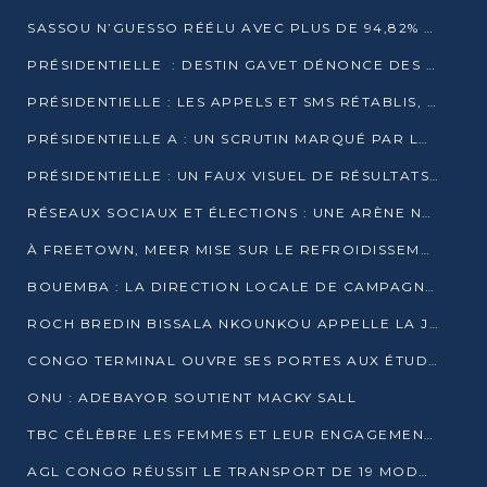
SASSOU N’GUESSO RÉÉLU AVEC PLUS DE 94,82% DES VOIX
PRÉSIDENTIELLE : DESTIN GAVET DÉNONCE DES IRRÉGULARITÉS ET REVENDIQUE LA VICTOIRE
PRÉSIDENTIELLE : LES APPELS ET SMS RÉTABLIS, INTERNET RESTE BLOQUÉ
PRÉSIDENTIELLE A : UN SCRUTIN MARQUÉ PAR LA COUPURE D’INTERNET ET UNE AFFLUENCE TIMIDE À BRAZZAVILLE
PRÉSIDENTIELLE : UN FAUX VISUEL DE RÉSULTATS CIRCULE
RÉSEAUX SOCIAUX ET ÉLECTIONS : UNE ARÈNE NUMÉRIQUE EN PLEINE MUTATION AU CONGO
À FREETOWN, MEER MISE SUR LE REFROIDISSEMENT PASSIF FACE À LA CHALEUR EXTRÊME
BOUEMBA : LA DIRECTION LOCALE DE CAMPAGNE DE DENIS SASSOU N’GUESSO MULTIPLIE LES ACTIVITÉS DE MOBILISATION
ROCH BREDIN BISSALA NKOUNKOU APPELLE LA JEUNESSE DE GOMA TSÉ-TSÉ À UN VOTE MASSIF POUR DENIS SASSOU NGUESSO
CONGO TERMINAL OUVRE SES PORTES AUX ÉTUDIANTS EN TRANSPORT ET LOGISTIQUE
ONU : ADEBAYOR SOUTIENT MACKY SALL
TBC CÉLÈBRE LES FEMMES ET LEUR ENGAGEMENT À L’OCCASION DU 8 MARS
AGL CONGO RÉUSSIT LE TRANSPORT DE 19 MODULES HORS GABARIT ENTRE POINTE-NOIRE ET BRAZZAVILLE