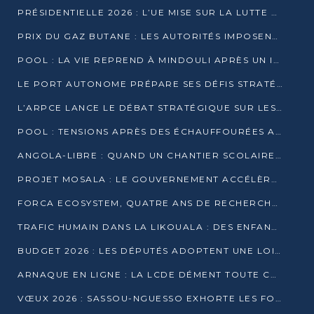
PRÉSIDENTIELLE 2026 : L’UE MISE SUR LA LUTTE CONTRE LA DÉSINFORMATION
PRIX DU GAZ BUTANE : LES AUTORITÉS IMPOSENT LE RESPECT DES PRIX RÉGLEMENTÉS
POOL : LA VIE REPREND À MINDOULI APRÈS UN INCIDENT ARMÉ SUR LA RN1
LE PORT AUTONOME PRÉPARE SES DÉFIS STRATÉGIQUES DE 2026
L’ARPCE LANCE LE DÉBAT STRATÉGIQUE SUR LES DONNÉES, L’IA ET LA FINANCE NUMÉRIQUE AU CONGO
POOL : TENSIONS APRÈS DES ÉCHAUFFOURÉES ARMÉES ENTRE DGSP ET EX-MILICIENS NINJA
ANGOLA-LIBRE : QUAND UN CHANTIER SCOLAIRE DEVIENT LE MIROIR D’UN CONGO EN MOUVEMENT
PROJET MOSALA : LE GOUVERNEMENT ACCÉLÈRE L’INSERTION DES JEUNES EN 2026
FORCA ECOSYSTEM, QUATRE ANS DE RECHERCHE DE TERRAIN AVANT UN LANCEMENT OFFICIEL EN 2026
TRAFIC HUMAIN DANS LA LIKOUALA : DES ENFANTS AUTOCHTONES RÉDUITS AU TRAVAIL FORCÉ
BUDGET 2026 : LES DÉPUTÉS ADOPTENT UNE LOI DES FINANCES DE PLUS DE 2500 MILLIARDS FCFA
ARNAQUE EN LIGNE : LA LCDE DÉMENT TOUTE CAMPAGNE DE RECRUTEMENT
VŒUX 2026 : SASSOU-NGUESSO EXHORTE LES FORCES VIVES À RENFORCER L’UNITÉ