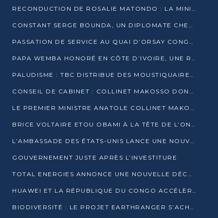
RECONDUCTION DE ROSALIE MATONDO : LA MINISTRE PROMET D’ACCÉLÉRER LE TRAITEMENT DES DOSSIERS ET DE RELEVER DE NOUVEAUX DÉFIS
CONSTANT SERGE BOUNDA, UN DIPLOMATE CHEVRONNÉ AUX COMMANDES DES AFFAIRES ÉTRANGÈRES
PASSATION DE SERVICE AU QUAI D’ORSAY CONGOLAIS : GAKOSSO PASSE LE FLAMBEAU À BOUNDA
PAPA WEMBA HONORÉ EN CÔTE D’IVOIRE, UNE RUE PORTE DÉSORMAIS SON NOM
PALUDISME : TBC DISTRIBUE DES MOUSTIQUAIRES DANS DEUX CSI DE BRAZZAVILLE
CONSEIL DE CABINET : COLLINET MAKOSSO DONNE SES DERNIÈRES ORIENTATIONS
LE PREMIER MINISTRE ANATOLE COLLINET MAKOSSO DÉMISSIONNE AVEC SON GOUVERNEMENT
BRICE VOLTAIRE ETOU OBAMI À LA TÊTE DE L’ONEC-C POUR TROIS ANS
L’AMBASSADE DES ÉTATS-UNIS LANCE UNE NOUVELLE COHORTE DU PROGRAMME ACCESS MICRO-SCHOLARSHIP
GOUVERNEMENT JUSTE APRÈS L’INVESTITURE
TOTAL ENERGIES ANNONCE UNE NOUVELLE DÉCOUVERTE D’HYDROCARBURES SUR LE PERMIS MOHO AU LARGE DU CONGO
HUAWEI ET LA RÉPUBLIQUE DU CONGO ACCÉLÈRENT LEUR PARTENARIAT
BIODIVERSITÉ : LE PROJET EARTHRANGER S’ACHÈVE, MAIS LES DÉFIS DEMEURENT