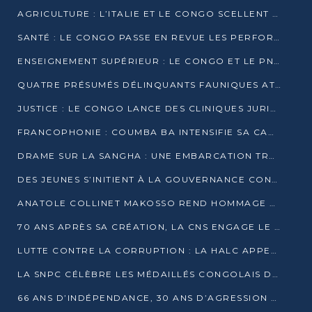
AGRICULTURE : L’ITALIE ET LE CONGO SCELLENT UN PARTENARIAT POUR UNE PRODUCTION LOCALE DURABLE
SANTÉ : LE CONGO PASSE EN REVUE LES PERFORMANCES DE SES HÔPITAUX À MI-PARCOURS
ENSEIGNEMENT SUPÉRIEUR : LE CONGO ET LE PNUD VEULENT RAPPROCHER LA FORMATION UNIVERSITAIRE DES BESOINS DU MARCHÉ DE L’EMPLOI
QUATRE PRÉSUMÉS DÉLINQUANTS FAUNIQUES ATTENDUS DEVANT LA JUSTICE POUR TRAFIC D’IVOIRE
JUSTICE : LE CONGO LANCE DES CLINIQUES JURIDIQUES POUR RAPPROCHER LE DROIT DES CITOYENS
FRANCOPHONIE : COUMBA BA INTENSIFIE SA CAMPAGNE POUR LA SUCCESSION À LA TÊTE DE L’OIF
DRAME SUR LA SANGHA : UNE EMBARCATION TRANSPORTANT DES FIDÈLES DE « NZAMBÉ YA L’HUILE » FAIT NAUFRAGE À OUESSO
DES JEUNES S’INITIENT À LA GOUVERNANCE CONTINENTALE À BRAZZAVILLE
ANATOLE COLLINET MAKOSSO REND HOMMAGE À JEAN-PAUL PIGASSE
70 ANS APRÈS SA CRÉATION, LA CNS ENGAGE LE VIRAGE DE LA DIGITALISATION
LUTTE CONTRE LA CORRUPTION : LA HALC APPELLE À PASSER DES DISCOURS AUX ACTES
LA SNPC CÉLÈBRE LES MÉDAILLÉS CONGOLAIS DES OLYMPIADES PANAFRICAINES DE MATHÉMATIQUES 2026
66 ANS D’INDÉPENDANCE, 30 ANS D’AGRESSION RWANDAISE : 4 PRÉSIDENCES, UN ÉCHEC COLLECTIF