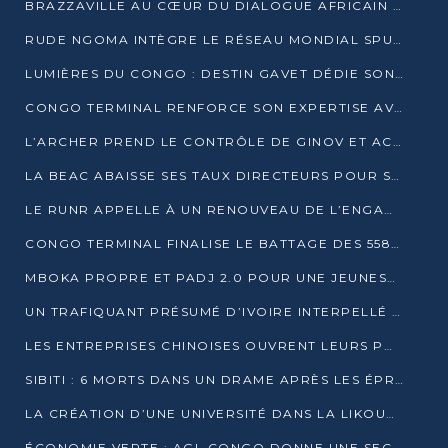
BRAZZAVILLE AU CŒUR DU DIALOGUE AFRICAIN SUR LES OBJECTIFS DE DÉVELOPPEMENT DURABLE
RUDE NGOMA INTÈGRE LE RÉSEAU MONDIAL SPUTNIK PRO APRÈS UNE FORMATION À MOSCOU
LUMIÈRES DU CONGO : DESTIN GAVET DÉDIE SON PRIX À L’UNITÉ NATIONALE ET À LA JEUNESSE
CONGO TERMINAL RENFORCE SON EXPERTISE AVEC NEUF NOUVEAUX FORMATEURS EN ENGINS PORTUAIRES
L’ARCHER PREND LE CONTRÔLE DE GINOV ET ACCÉLÈRE SON VIRAGE NUMÉRIQUE
LA BEAC ABAISSE SES TAUX DIRECTEURS POUR SOUTENIR LA CROISSANCE EN ZONE CEMAC
LE RUNR APPELLE À UN RENOUVEAU DE L’ENGAGEMENT MILITANT
CONGO TERMINAL FINALISE LE BATTAGE DES 558 PIEUX DU FUTUR QUAI DU MÔLE EST
MBOKA PROPRE ET PADJ 2.0 POUR UNE JEUNESSE PLUS AUTONOME
UN TRAFIQUANT PRÉSUMÉ D’IVOIRE INTERPELLÉ À DOLISIE
LES ENTREPRISES CHINOISES OUVRENT LEURS PORTES AUX JEUNES DIPLÔMÉS
SIBITI : 6 MORTS DANS UN DRAME APRÈS LES ÉPREUVES DU BEPC
LA CRÉATION D’UNE UNIVERSITÉ DANS LA LIKOUALA AU CŒUR D’UNE RÉFLEXION NATIONALE
ÉCONOMIE VERTE : AGL CONGO DONNE UNE SECONDE VIE À SES DÉCHETS INDUSTRIELS