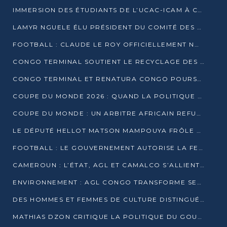
IMMERSION DES ÉTUDIANTS DE L’UCAC-ICAM À CONGO TERMINAL
LAMYR NGUELE ÉLU PRÉSIDENT DU COMITÉ DES MEMBRES D’HONNEUR DU PCT
FOOTBALL : CLAUDE LE ROY OFFICIELLEMENT NOMMÉ SÉLECTIONNEUR DU CONGO
CONGO TERMINAL SOUTIENT LE RECYCLAGE DES DÉCHETS PLASTIQUES À POINTE-NOIRE
CONGO TERMINAL ET RENATURA CONGO POURSUIVENT LEUR COMBAT POUR LA BIODIVERSITÉ
COUPE DU MONDE 2026 : QUAND LA POLITIQUE MENACE L’UNIVERSALITÉ DU FOOTBALL
COUPE DU MONDE : UN ARBITRE AFRICAIN REFUSÉ À L’ENTRÉE DES ÉTATS-UNIS
LE DÉPUTÉ HELLOT MATSON MAMPOUYA FRÔLE LA MORT LORS D’UNE EMBUSCADE DZNS LE POOL
FOOTBALL : LE GOUVERNEMENT AUTORISE LA FECOFOOT À OCCUPER LES COMPLEXES SPORTIFS
CAMEROUN : L’ÉTAT, AGL ET CAMALCO S’ALLIENT POUR UN MÉGA-PROJET FERROVIAIRE
ENVIRONNEMENT : AGL CONGO TRANSFORME SES DÉCHETS EN OUTILS DE FORMATION
DES HOMMES ET FEMMES DE CULTURE DISTINGUÉS POUR LEUR ENGAGEMENT PAR BANTOU CULTURE
MATHIAS DZON CRITIQUE LA POLITIQUE DU GOUVERNEMENT ET ALERTE SUR LA DETTE DU CONGO