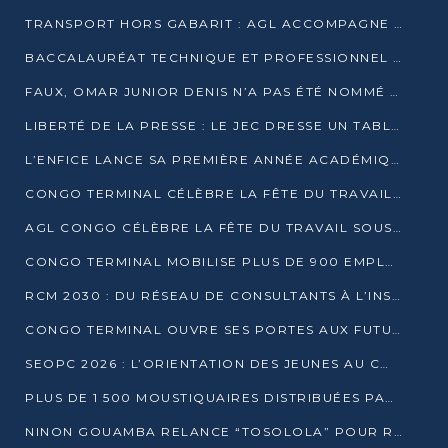
TRANSPORT HORS GABARIT : AGL ACCOMPAGNE LE DÉVELOPPEMENT DU SECTEUR BRASSICOLE AU CONGO
BACCALAURÉAT TECHNIQUE ET PROFESSIONNEL : 16 352 CANDIDATS LANCÉS DANS LES ÉPREUVES D’EPS
FAUX, OMAR JUNIOR DENIS N’A PAS ÉTÉ NOMMÉ AIDE DE CAMP ADJOINT DE DENIS SASSOU NGUESSO
LIBERTÉ DE LA PRESSE : LE JEC DRESSE UN TABLEAU PRÉOCCUPANT AU CONGO
L’ENFICE LANCE SA PREMIÈRE ANNÉE ACADÉMIQUE AVEC 100 FUTURS ENSEIGNANTS
CONGO TERMINAL CÉLÈBRE LA FÊTE DU TRAVAIL AVEC SES COLLABORATEURS À POINTE-NOIRE
AGL CONGO CÉLÈBRE LA FÊTE DU TRAVAIL SOUS LE SIGNE DE LA COHÉSION
CONGO TERMINAL MOBILISE PLUS DE 900 EMPLOYÉS AUTOUR DE LA SÉCURITÉ AU TRAVAIL
RCM 2030 : DU RÉSEAU DE CONSULTANTS À L’INSTRUMENT DE PUISSANCE EN AFRIQUE FRANCOPHONE
CONGO TERMINAL OUVRE SES PORTES AUX FUTURS INGÉNIEURS AU FORUM DES MÉTIERS D’UCAC-ICAM
SEOPC 2026 : L’ORIENTATION DES JEUNES AU CŒUR DE LA DEUXIÈME ÉDITION
PLUS DE 1 500 MOUSTIQUAIRES DISTRIBUÉES PAR AGL ET CONGO TERMINAL DANS LA LUTTE CONTRE LE PALUDISME
NINON GOUAMBA RELANCE “TOSOLOLA” POUR RENFORCER LE DIALOGUE AVEC LES CITOYENS