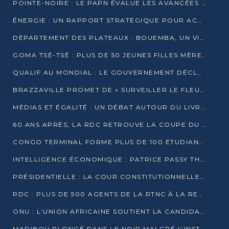
POINTE-NOIRE : LE PAPN ÉVALUE LES AVANCÉES DU MÔLE EST
ÉNERGIE : UN RAPPORT STRATÉGIQUE POUR ACCÉLÉRER LA TRANSITION AU CONGO
DÉPARTEMENT DES PLATEAUX : BOUEMBA, UN VIVIER ÉCONOMIQUE PRÊT À EXPLOSER
GOMA TSÉ-TSÉ : PLUS DE 50 JEUNES FILLES MÈRES SENSIBILISÉES À LA SANTÉ SEXUELLE
QUALIF AU MONDIAL : LE GOUVERNEMENT DÉCLARE LA JOURNÉE DU 1ER AVRIL 2026 CHÔMÉE ET PAYÉE
BRAZZAVILLE PROMET DE « SURVEILLER LE FLEUVE » APRÈS LA QUALIFICATION DE LA RDC AU MONDIAL
MÉDIAS ET ÉGALITÉ : UN DÉBAT AUTOUR DU LIVRE « CES FEMMES QUI REPRENNENT LE POUVOIR SUR LEUR VIE »
60 ANS APRÈS, LA RDC RETROUVE LA COUPE DU MONDE
CONGO TERMINAL FORME PLUS DE 100 ÉTUDIANTS AUX TECHNIQUES D’EMBAUCHE
INTELLIGENCE ÉCONOMIQUE : PATRICE PASSY THÉORISE UNE STRATÉGIE ADAPTÉE AUX CONTEXTES FRAGMENTÉS
PRÉSIDENTIELLE : LA COUR CONSTITUTIONNELLE CONFIRME LA VICTOIRE DE SASSOU NGUESSO AVEC 94,90 % DES SUFFRAGES
RDC : PLUS DE 500 AGENTS DE LA RTNC À LA RETRAITE, UNE PAGE SE TOURNE
ONU : L’UNION AFRICAINE SOUTIENT LA CANDIDATURE DE MACKY SALL
MADIBOU PLONGÉ DANS LE NOIR MALGRÉ L’INSTALLATION D’UN NOUVEAU TRANSFORMATEUR