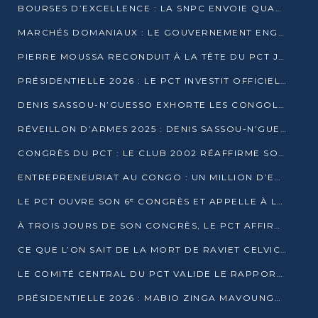
BOURSES D’EXCELLENCE : LA SNPC ENVOIE QUATRE NOUVEAUX TALENTS CONGOLAIS SE FORMER À BAKOU
MARCHÉS DOMANIAUX : LE GOUVERNEMENT ENGAGE LA STRUCTURATION DES TAXES D’ASSAINISSEMENT
PIERRE MOUSSA RECONDUIT À LA TÊTE DU PCT JUSQU’EN 2031
PRÉSIDENTIELLE 2026 : LE PCT INVESTIT OFFICIELLEMENT DENIS SASSOU NGUESSO
DENIS SASSOU-N’GUESSO EXHORTE LES CONGOLAIS À L’UNITÉ ET AU FAIR-PLAY DÉMOCRATIQUE EN 2026
RÉVEILLON D’ARMES 2025 : DENIS SASSOU-N’GUESSO GARANTIT DES ÉLECTIONS 2026 PAISIBLES ET SÉCURISÉES
CONGRÈS DU PCT : LE CLUB 2002 RÉAFFIRME SON SOUTIEN À DENIS SASSOU-N’GUESSO POUR 2026
ENTREPRENEURIAT AU CONGO : UN MILLION D’EUROS POUR FINANCER LES STARTUPS DÈS 2026
LE PCT OUVRE SON 6ᵉ CONGRÈS ET APPELLE À LA CANDIDATURE DE DENIS SASSOU NGUESSO
À TROIS JOURS DE SON CONGRÈS, LE PCT AFFIRME AVOIR ATTEINT TOUS SES OBJECTIFS
CE QUE L’ON SAIT DE LA MORT DE RAVIET CELVIC N’TSIANTSIE
LE COMITÉ CENTRAL DU PCT VALIDE LE RAPPORT DU CONGRÈS ET SOUTIENT DENIS SASSOU N’GUESSO
PRÉSIDENTIELLE 2026 : MABIO ZINGA MAVOUNGOU DÉCLARE SA CANDIDATURE ET CHARGE LE BILAN DU PCT