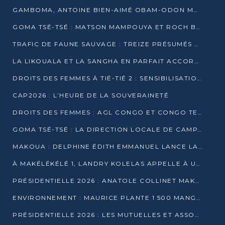
GAMBOMA, ANTOINE BIEN-AIMÉ OBAM-ODON MOBILISE LES 32 148 ÉLECTEURS EN FAVEUR DE DENIS SASSOU NGUESSO
GOMA TSÉ-TSÉ : MATSON MAMPOUYA ET ROCH BREDIN BISSALA NKOUNKOU EN CAMPAGNE DE PROXIMITÉ
TRAFIC DE FAUNE SAUVAGE : TREIZE PRÉSUMÉS TRAFIQUANTS INTERPELLÉS AU CONGO EN 2025
LA LIKOUALA ET LA SANGHA EN PARFAIT ACCORD AVEC LE PROJET DE SOCIÉTÉ DU CANDIDAT DENIS SASSOU-N’GUESSO
DROITS DES FEMMES À TIÉ-TIÉ 2 : SENSIBILISATION ET PÉDAGOGIE SUR LE DROIT DE VOTE
CAP2026 : L’HEURE DE LA SOUVERAINETÉ
DROITS DES FEMMES : AGL CONGO ET CONGO TERMINAL METTENT EN AVANT LE LEADERSHIP FÉMININ
GOMA TSÉ-TSÉ : LA DIRECTION LOCALE DE CAMPAGNE INTENSIFIE LA SENSIBILISATION DANS LES VILLAGES
MAKOUA : DELPHINE ÉDITH EMMANUEL LANCE LA CAMPAGNE POUR DENIS SASSOU-N’GUESSO
À MAKÉLÉKÉLÉ 1, LANDRY KOLELAS APPELLE À UNE MOBILISATION MASSIVE EN FAVEUR DE DENIS SASSOU-N’GUESSO
PRÉSIDENTIELLE 2026 : ANATOLE COLLINET MAKOSSO DÉFEND LE PROJET DE SOCIÉTÉ DE DENIS SASSOU NGUESSO
ENVIRONNEMENT : MAURICE PLANTE 1 500 MANGROVES POUR HONORER WANGARI MAATHAI
PRÉSIDENTIELLE 2026 : LES MUTUELLES ET ASSOCIATIONS S’IMPLIQUENT DANS LA CAMPAGNE ÉLECTORALE À TIÉ-TIÉ 2 (POINTE-NOIRE)