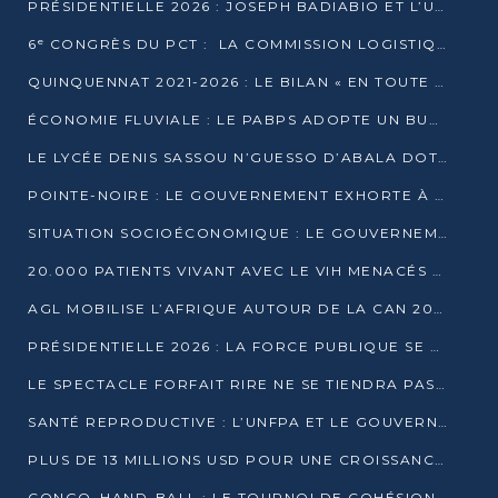
PRÉSIDENTIELLE 2026 : JOSEPH BADIABIO ET L’UDH-YUKI JOUENT LA PRUDENCE
6ᵉ CONGRÈS DU PCT : LA COMMISSION LOGISTIQUE ASSURE LA DISTRIBUTION DES KITS
QUINQUENNAT 2021-2026 : LE BILAN « EN TOUTE TRANSPARENCE » PRÉSENTÉ À LA PRESSE
ÉCONOMIE FLUVIALE : LE PABPS ADOPTE UN BUDGET 2026 DE PLUS DE 2,7 MILLIARDS FCFA
LE LYCÉE DENIS SASSOU N’GUESSO D’ABALA DOTÉ D’UNE SALLE MULTIMÉDIA
POINTE-NOIRE : LE GOUVERNEMENT EXHORTE À UN USAGE RESPONSABLE DU NOUVEAU MATÉRIEL MUNICIPAL
SITUATION SOCIOÉCONOMIQUE : LE GOUVERNEMENT INTERPELLÉ DEVANT LE SÉNAT
20.000 PATIENTS VIVANT AVEC LE VIH MENACÉS D’ARRÊT DE TRAITEMENT
AGL MOBILISE L’AFRIQUE AUTOUR DE LA CAN 2025
PRÉSIDENTIELLE 2026 : LA FORCE PUBLIQUE SE PRÉPARE À SÉCURISER LE SCRUTIN
LE SPECTACLE FORFAIT RIRE NE SE TIENDRA PAS LE 1ER JANVIER
SANTÉ REPRODUCTIVE : L’UNFPA ET LE GOUVERNEMENT AFFINENT LES PRIORITÉS DE 2026
PLUS DE 13 MILLIONS USD POUR UNE CROISSANCE VERTE ET SOUVERAINE
CONGO–HAND-BALL : LE TOURNOI DE COHÉSION ET DE FRATERNITÉ ALLUME SES LAMPIONS À BRAZZAVILLE