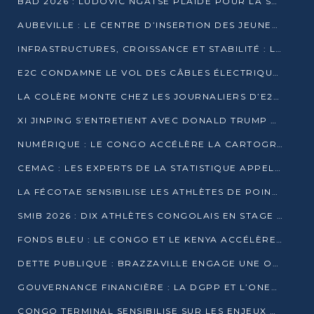
BAD 2026 : LUDOVIC NGATSÉ PLAIDE POUR LA SOUVERAINETÉ FINANCIÈRE AFRICAINE
AUBEVILLE : LE CENTRE D’INSERTION DES JEUNES PRÊT À OUVRIR SES PORTES
INFRASTRUCTURES, CROISSANCE ET STABILITÉ : LA GUINÉE AFFÛTE SES AMBITIONS
E2C CONDAMNE LE VOL DES CÂBLES ÉLECTRIQUES APRÈS UNE VIDÉO VIRALE
LA COLÈRE MONTE CHEZ LES JOURNALIERS D’E2C QUI DÉNONCENT 20 ANS DE PRÉCARITÉ
XI JINPING S’ENTRETIENT AVEC DONALD TRUMP À BEIJING
NUMÉRIQUE : LE CONGO ACCÉLÈRE LA CARTOGRAPHIE DE SES INFRASTRUCTURES DIGITALES
CEMAC : LES EXPERTS DE LA STATISTIQUE APPELLENT À RENFORCER LA SÉCURISATION DES DONNÉES
LA FÉCOTAE SENSIBILISE LES ATHLÈTES DE POINTE-NOIRE À L’HYGIÈNE ALIMENTA
SMIB 2026 : DIX ATHLÈTES CONGOLAIS EN STAGE AU KENYA
FONDS BLEU : LE CONGO ET LE KENYA ACCÉLÈRENT LA MOBILISATION DES FINANCEMENTS
DETTE PUBLIQUE : BRAZZAVILLE ENGAGE UNE OPÉRATION DE RACHAT DE 575 MILLIONS DE DOLLARS
GOUVERNANCE FINANCIÈRE : LA DGPP ET L’ONEC-C VERS UN PARTENARIAT POUR ASSAINIR LES ENTREPRISES PUBLIQUES
CONGO TERMINAL SENSIBILISE SUR LES ENJEUX DE LA SANTÉ MENTALE EN