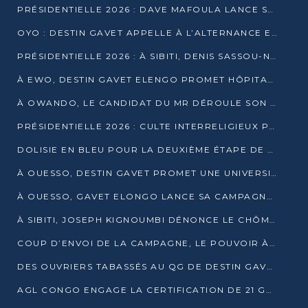
PRÉSIDENTIELLE 2026 : DAVE MAFOULA LANCE SA « VAGUE DU NOUVEAU DÉPART » À IMPFONDO
OYO : DESTIN GAVET APPELLE À L’ALTERNANCE ET À LA RESPONSABILITÉ DE LA JEUNESSE
PRÉSIDENTIELLE 2026 : À SIBITI, DENIS SASSOU-N’GUESSO PARIE SUR LES RESSOURCES DE LA LEKOUMOU
À EWO, DESTIN GAVET ELENGO PROMET HÔPITAL, CHEMIN DE FER ET AUDIT DES FINANCES PUBLIQUES
À OWANDO, LE CANDIDAT DU MR DÉROULE SON PROGRAMME DE “CHANGEMENT”
PRÉSIDENTIELLE 2026 : CULTE INTERRELIGIEUX POUR LA PAIX À OUENZÉ
DOLISIE EN BLEU POUR LA DEUXIÈME ÉTAPE DE CAMPAGNE DE DSN
À OUESSO, DESTIN GAVET PROMET UNE UNIVERSITÉ POUR LA SANGHA
À OUESSO, GAVET ELONGO LANCE SA CAMPAGNE SOUS LE SIGNE DU RENOUVEAU
À SIBITI, JOSEPH KIGNOUMBI DÉNONCE LE CHÔMAGE ET LES DÉFAILLANCES DE L’ÉTAT
COUP D’ENVOI DE LA CAMPAGNE, LE POUVOIR À POINTE-NOIRE, L’OPPOSITION À OUESSO ET SIBITI
DES OUVRIERS TABASSÉS AU QG DE DESTIN GAVET À 24 HEURES DE L’OUVERTURE DE LA CAMPAGNE
AGL CONGO ENGAGE LA CERTIFICATION DE 21 GRUTIERS AUX NORMES INTERNATIONALES