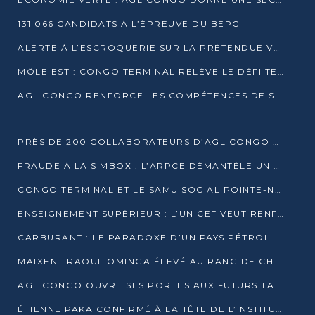
131 066 CANDIDATS À L’ÉPREUVE DU BEPC
ALERTE À L’ESCROQUERIE SUR LA PRÉTENDUE VENTE DE PARCELLES AFAT
MÔLE EST : CONGO TERMINAL RELÈVE LE DÉFI TECHNIQUE DES SABLES BITUMINEUX
AGL CONGO RENFORCE LES COMPÉTENCES DE SES ÉQUIPES AVEC LA CERTIFICATION CACES® R483
PRÈS DE 200 COLLABORATEURS D’AGL CONGO EN FORMATION JUSQU’EN JUILLET
FRAUDE À LA SIMBOX : L’ARPCE DÉMANTÈLE UN RÉSEAU UTILISANT DES CARTES SIM OUGANDAISES
CONGO TERMINAL ET LE SAMU SOCIAL POINTE-NOIRE RENOUVELLENT LEUR PARTENARIAT EN FAVEUR DES JEUNES VULNÉRABLES
ENSEIGNEMENT SUPÉRIEUR : L’UNICEF VEUT RENFORCER LA RECHERCHE SUR LES QUESTIONS DE L’ENFANCE
CARBURANT : LE PARADOXE D’UN PAYS PÉTROLIER CONFRONTÉ À DES PÉNURIES RÉCURRENTES
MAIXENT RAOUL OMINGA ÉLEVÉ AU RANG DE CHEVALIER DE L’ORDRE DE L’AMITIÉ ENTRE LA RUSSIE ET LE CONGO
AGL CONGO OUVRE SES PORTES AUX FUTURS TALENTS DE LA LOGISTIQUE
ÉTIENNE PAKA CONFIRMÉ À LA TÊTE DE L’INSTITUT GÉOGRAPHIQUE NATIONAL