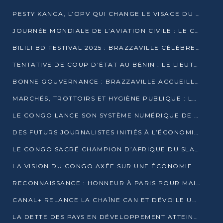
PESTY KANGA, L’OPV QUI CHANGE LE VISAGE DU REPORTAGE AU CONGO
JOURNÉE MONDIALE DE L’AVIATION CIVILE : LE CONGO MISE SUR L’INNOVATION ET LA SÉCURITÉ
BILILI BD FESTIVAL 2025 : BRAZZAVILLE CÉLÈBRE DIX ANS DE CRÉATION GRAPHIQUE AFRICAINE
TENTATIVE DE COUP D’ÉTAT AU BÉNIN : LE LIEUTENANT-COLONEL TIGRI S’AUTOPROCLAME CHEF D’UN COMITÉ MILITAIRE
BONNE GOUVERNANCE : BRAZZAVILLE ACCUEILLE LES PREMIÈRES JOURNÉES CONGOLAISES DE L’ÉVALUATION
MARCHÉS, TROTTOIRS ET HYGIÈNE PUBLIQUE : LE GOUVERNEMENT DURCIT LE TON
LE CONGO LANCE SON SYSTÈME NUMÉRIQUE DE VÉRIFICATION DU BOIS
DES FUTURS JOURNALISTES INITIÉS À L’ÉCONOMIE BLEUE DURABLE
LE CONGO SACRÉ CHAMPION D’AFRIQUE DU SLAM 2025
LA VISION DU CONGO AXÉE SUR UNE ÉCONOMIE BAS CARBONE AU RENDEZ-VOUS DE MONACO 2025
RECONNAISSANCE : HONNEUR À PARIS POUR MAIXENT RAOUL OMINGA
CANAL+ RELANCE LA CHAÎNE CAN ET DÉVOILE UNE OFFRE EXCEPTIONNELLE POUR DÉCEMBRE
LA DETTE DES PAYS EN DÉVELOPPEMENT ATTEINT UN SOMMET HISTORIQUE ENTRE 2022 ET 2024