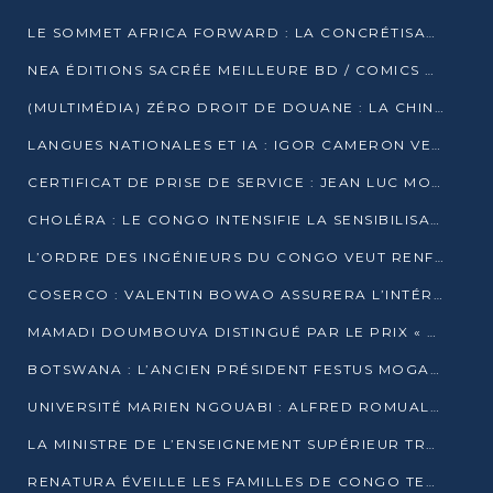
LE SOMMET AFRICA FORWARD : LA CONCRÉTISATION DE PARTENARIATS ÉQUILIBRÉS ET TOURNÉS VERS L’AVENIR ENTRE LE CONTINENT AFRICAIN ET LA FRANCE
NEA ÉDITIONS SACRÉE MEILLEURE BD / COMICS D’AFRIQUE AU KENYA
(MULTIMÉDIA) ZÉRO DROIT DE DOUANE : LA CHINE ET L’AFRIQUE VERS UNE PROXIMITÉ SANS PRÉCÉDENT (PAPIER GÉNÉRAL)
LANGUES NATIONALES ET IA : IGOR CAMERON VEUT ARRIMER LA STRATÉGIE IA À LA LOI SUR LA RECHERCHE
CERTIFICAT DE PRISE DE SERVICE : JEAN LUC MOUTHOU DÉMENT UNE « FAKE NEWS »
CHOLÉRA : LE CONGO INTENSIFIE LA SENSIBILISATION AU MARCHÉ DE TALANGAÏ
L’ORDRE DES INGÉNIEURS DU CONGO VEUT RENFORCER L’ÉTHIQUE ET LA CRÉDIBILITÉ DE LA PROFESSION
COSERCO : VALENTIN BOWAO ASSURERA L’INTÉRIM À LA TÊTE DU BUREAU EXÉCUTIF NATIONAL
MAMADI DOUMBOUYA DISTINGUÉ PAR LE PRIX « SUPER GRAND BÂTISSEUR BABACAR N’DIAYE »
BOTSWANA : L’ANCIEN PRÉSIDENT FESTUS MOGAE EST MORT À 86 ANS
UNIVERSITÉ MARIEN NGOUABI : ALFRED ROMUALD NGUYA POATY SOUTIENT UNE THÈSE SUR LE PARADOXE DE LA CROISSANCE EN ZONE CEMAC
LA MINISTRE DE L’ENSEIGNEMENT SUPÉRIEUR TRACE SA FEUILLE DE ROUTE
RENATURA ÉVEILLE LES FAMILLES DE CONGO TERMINAL À LA PROTECTION DE L’ENVIRONNEMENT