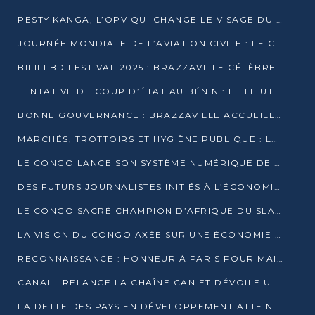
PESTY KANGA, L’OPV QUI CHANGE LE VISAGE DU REPORTAGE AU CONGO
JOURNÉE MONDIALE DE L’AVIATION CIVILE : LE CONGO MISE SUR L’INNOVATION ET LA SÉCURITÉ
BILILI BD FESTIVAL 2025 : BRAZZAVILLE CÉLÈBRE DIX ANS DE CRÉATION GRAPHIQUE AFRICAINE
TENTATIVE DE COUP D’ÉTAT AU BÉNIN : LE LIEUTENANT-COLONEL TIGRI S’AUTOPROCLAME CHEF D’UN COMITÉ MILITAIRE
BONNE GOUVERNANCE : BRAZZAVILLE ACCUEILLE LES PREMIÈRES JOURNÉES CONGOLAISES DE L’ÉVALUATION
MARCHÉS, TROTTOIRS ET HYGIÈNE PUBLIQUE : LE GOUVERNEMENT DURCIT LE TON
LE CONGO LANCE SON SYSTÈME NUMÉRIQUE DE VÉRIFICATION DU BOIS
DES FUTURS JOURNALISTES INITIÉS À L’ÉCONOMIE BLEUE DURABLE
LE CONGO SACRÉ CHAMPION D’AFRIQUE DU SLAM 2025
LA VISION DU CONGO AXÉE SUR UNE ÉCONOMIE BAS CARBONE AU RENDEZ-VOUS DE MONACO 2025
RECONNAISSANCE : HONNEUR À PARIS POUR MAIXENT RAOUL OMINGA
CANAL+ RELANCE LA CHAÎNE CAN ET DÉVOILE UNE OFFRE EXCEPTIONNELLE POUR DÉCEMBRE
LA DETTE DES PAYS EN DÉVELOPPEMENT ATTEINT UN SOMMET HISTORIQUE ENTRE 2022 ET 2024