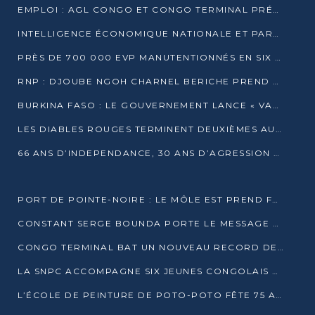
EMPLOI : AGL CONGO ET CONGO TERMINAL PRÉSÉLECTIONNENT PLUS DE 70 JEUNES À POINTE-NOIRE
INTELLIGENCE ÉCONOMIQUE NATIONALE ET PARTENARIATS INTERNATIONAUX : VERS UNE DOCTRINE SOUVERAINE DE SÉCURITÉ ÉCONOMIQUE
PRÈS DE 700 000 EVP MANUTENTIONNÉS EN SIX MOIS PAR CONGO TERMINAL
RNP : DJOUBE NGOH CHARNEL BERICHE PREND LES RÊNES DU PARTI
BURKINA FASO : LE GOUVERNEMENT LANCE « VACANCES UTILES 2026 » POUR FORMER LES ÉLÈVES À 15 MÉTIERS
LES DIABLES ROUGES TERMINENT DEUXIÈMES AU CHAMPIONNAT D’AFRIQUE ZONE 3
66 ANS D’INDEPENDANCE, 30 ANS D’AGRESSION RWAN DAISE : 4 PRESIDENCES, UN ECHEC COLLECTIF
PORT DE POINTE-NOIRE : LE MÔLE EST PREND FORME ET VISE LES GÉANTS DES MERS
CONSTANT SERGE BOUNDA PORTE LE MESSAGE DE COMPASSION DE DENIS SASSOU NGUESSO EN IRAN
CONGO TERMINAL BAT UN NOUVEAU RECORD DE PRODUCTIVITÉ AU PORT DE POINTE-NOIRE
LA SNPC ACCOMPAGNE SIX JEUNES CONGOLAIS AUX OLYMPIADES PANAFRICAINES DE MATHÉMATIQUES
L’ÉCOLE DE PEINTURE DE POTO-POTO FÊTE 75 ANS AU SERVICE DE L’ART CONGOLAIS