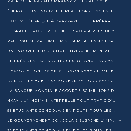
PR. ROGER ARMAND MAKANY RÉÉLU AU CONSEIL DE L’AUF
ÉNERGIE : UNE NOUVELLE PLATEFORME SCIENTIFIQUE POUR LA TRANSITION ÉNERGÉTIQUE EN AFRIQUE CENTRALE
GOZEM DÉBARQUE À BRAZZAVILLE ET PRÉPARE SON ARRIVÉE À POINTE-NOIRE
L’ESPACE OPOKO REDONNE ESPOIR À PLUS DE 775 ÉLÈVES AUTOCHTONES DANS LE NORD DU CONGO
PAUL VALISE MATOMBÉ MISE SUR LA SENSIBILISATION POUR ÉRAQUER LE GRAND BANDITISME
UNE NOUVELLE DIRECTION ENVIRONNEMENTALE POUR RENFORCER LA GESTION DES DONNÉES AU CONGO
LE PRÉSIDENT SASSOU N’GUESSO LANCE PAR ANTICIPATION LA 39ÈME JOURNÉE NATIONALE DE L’ARBRE
L’ASSOCIATION LES AMIS D’YVON KABA APPELLENT DENIS SASSOU N’GUESSO À SE PORTER CANDIDAT
CONGO : LE BCBTP SE MODERNISE POUR SES 40 ANS D’EXISTENCE
LA BANQUE MONDIALE ACCORDE 60 MILLIONS DE DOLLARS POUR LA RÉSILIENCE URBAINE AU CONGO
NKAYI : UN HOMME INTERPELLÉ POUR TRAFIC D’UN BÉBÉ CHIMPANZÉ
55 ÉTUDIANTS CONGOLAIS EN ROUTE POUR LES UNIVERSITÉS ALGÉRIENNES
LE GOUVERNEMENT CONGOLAIS SUSPEND L’IMPORTATION DES MACHETTES ET DES MOTOS
55 ÉTUDIANTS CONGOLAIS EN ROUTE POUR LES UNIVERSITÉS ALGÉRIENNES