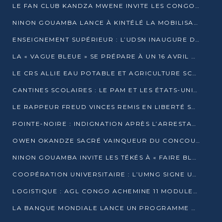
LE FAN CLUB KANDZA MWENE INVITE LES CONGOLAIS À UNE FORTE AFFLUENCE AU STADE DE KINTÉLÉ
NINON GOUAMBA LANCE À KINTÉLÉ LA MOBILISATION POUR L’INVESTITURE DR DSN
ENSEIGNEMENT SUPÉRIEUR : L’UDSN INAUGURE DES LABORATOIRES POUR BOOSTER LA FORMATION PRATIQUE
LA « VAGUE BLEUE » SE PRÉPARE À UN 16 AVRIL HISTORIQUE
LE CRS ALLIE EAU POTABLE ET AGRICULTURE SCOLAIRE AU CŒUR DE LA TRANSFORMATION DES ÉCOLES RURALES
CANTINES SCOLAIRES : LE PAM ET LES ÉTATS-UNIS AU CONTACT DES ÉCOLIERS DE KINKALA
LE RAPPEUR FREUD VINCES REMIS EN LIBERTÉ SOUS PRESSION MÉDIATIQUE
POINTE-NOIRE : INDIGNATION APRÈS L’ARRESTATION DU RAPPEUR FREUD VINCES
OWEN OKANDZE SACRÉ VAINQUEUR DU CONCOURS SLAM POUR LA VIE
NINON GOUAMBA INVITE LES TÉKÉS À « FAIRE BLOC » POUR PESER DANS LE DÉBAT NATIONAL
COOPÉRATION UNIVERSITAIRE : L’UMNG SIGNE UN ACCORD STRATÉGIQUE AVEC L’UNIVERSITÉ HAINAN EN CHINE
LOGISTIQUE : AGL CONGO ACHEMINE 11 MODULES GÉANTS JUSQU’À BRAZZAVILLE
LA BANQUE MONDIALE LANCE UN PROGRAMME DE 394 MILLIONS DE DOLLARS POUR LE BASSIN DU CONGO