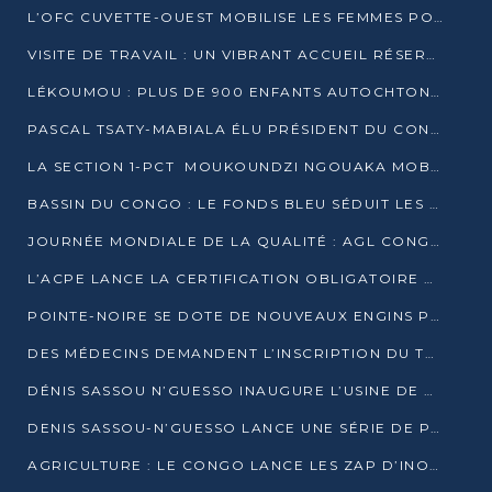
L’OFC CUVETTE-OUEST MOBILISE LES FEMMES POUR ACCUEILLIR LE PRÉSIDENT DE LA RÉPUBLIQUE
VISITE DE TRAVAIL : UN VIBRANT ACCUEIL RÉSERVÉ À DENIS SASSOU-N’GUESSO PAR L’ASSOCIATION « LES AMIS DE WOMO »
LÉKOUMOU : PLUS DE 900 ENFANTS AUTOCHTONES REÇOIVENT DES KITS SCOLAIRES GRÂCE À L’ESPACE OPOKO
PASCAL TSATY-MABIALA ÉLU PRÉSIDENT DU CONSEIL NATIONAL DE L’UPADS
LA SECTION 1-PCT MOUKOUNDZI NGOUAKA MOBILISE 100 000 FCFA POUR LE 6ᵉ CONGRÈS DU PARTI
BASSIN DU CONGO : LE FONDS BLEU SÉDUIT LES BAILLEURS À BELÉM
JOURNÉE MONDIALE DE LA QUALITÉ : AGL CONGO FORME ET SENSIBILISE LES JEUNES TALENTS
L’ACPE LANCE LA CERTIFICATION OBLIGATOIRE DES CONTRATS DE TRAVAIL DES TRANSPORTEURS
POINTE-NOIRE SE DOTE DE NOUVEAUX ENGINS POUR L’ASSAINISSEMENT ET L’ENTRETIEN ROUTIER
DES MÉDECINS DEMANDENT L’INSCRIPTION DU TRAITEMENT DU PIED-BOT DANS LES CURSUS UNIVERSITAIRES
DÉNIS SASSOU N’GUESSO INAUGURE L’USINE DE VALORISATION DU GAZ ASSOCIÉ
DENIS SASSOU-N’GUESSO LANCE UNE SÉRIE DE PROJETS DANS LE KOUILOU
AGRICULTURE : LE CONGO LANCE LES ZAP D’INONI ET YONO