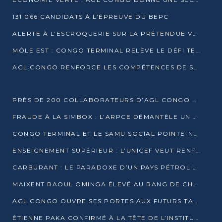
131 066 CANDIDATS À L’ÉPREUVE DU BEPC
ALERTE À L’ESCROQUERIE SUR LA PRÉTENDUE VENTE DE PARCELLES AFAT
MÔLE EST : CONGO TERMINAL RELÈVE LE DÉFI TECHNIQUE DES SABLES BITUMINEUX
AGL CONGO RENFORCE LES COMPÉTENCES DE SES ÉQUIPES AVEC LA CERTIFICATION CACES® R483
PRÈS DE 200 COLLABORATEURS D’AGL CONGO EN FORMATION JUSQU’EN JUILLET
FRAUDE À LA SIMBOX : L’ARPCE DÉMANTÈLE UN RÉSEAU UTILISANT DES CARTES SIM OUGANDAISES
CONGO TERMINAL ET LE SAMU SOCIAL POINTE-NOIRE RENOUVELLENT LEUR PARTENARIAT EN FAVEUR DES JEUNES VULNÉRABLES
ENSEIGNEMENT SUPÉRIEUR : L’UNICEF VEUT RENFORCER LA RECHERCHE SUR LES QUESTIONS DE L’ENFANCE
CARBURANT : LE PARADOXE D’UN PAYS PÉTROLIER CONFRONTÉ À DES PÉNURIES RÉCURRENTES
MAIXENT RAOUL OMINGA ÉLEVÉ AU RANG DE CHEVALIER DE L’ORDRE DE L’AMITIÉ ENTRE LA RUSSIE ET LE CONGO
AGL CONGO OUVRE SES PORTES AUX FUTURS TALENTS DE LA LOGISTIQUE
ÉTIENNE PAKA CONFIRMÉ À LA TÊTE DE L’INSTITUT GÉOGRAPHIQUE NATIONAL