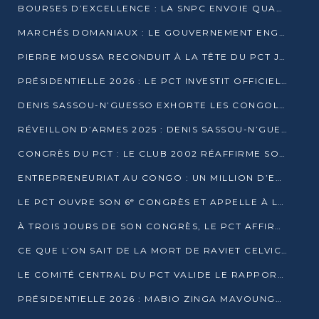
BOURSES D’EXCELLENCE : LA SNPC ENVOIE QUATRE NOUVEAUX TALENTS CONGOLAIS SE FORMER À BAKOU
MARCHÉS DOMANIAUX : LE GOUVERNEMENT ENGAGE LA STRUCTURATION DES TAXES D’ASSAINISSEMENT
PIERRE MOUSSA RECONDUIT À LA TÊTE DU PCT JUSQU’EN 2031
PRÉSIDENTIELLE 2026 : LE PCT INVESTIT OFFICIELLEMENT DENIS SASSOU NGUESSO
DENIS SASSOU-N’GUESSO EXHORTE LES CONGOLAIS À L’UNITÉ ET AU FAIR-PLAY DÉMOCRATIQUE EN 2026
RÉVEILLON D’ARMES 2025 : DENIS SASSOU-N’GUESSO GARANTIT DES ÉLECTIONS 2026 PAISIBLES ET SÉCURISÉES
CONGRÈS DU PCT : LE CLUB 2002 RÉAFFIRME SON SOUTIEN À DENIS SASSOU-N’GUESSO POUR 2026
ENTREPRENEURIAT AU CONGO : UN MILLION D’EUROS POUR FINANCER LES STARTUPS DÈS 2026
LE PCT OUVRE SON 6ᵉ CONGRÈS ET APPELLE À LA CANDIDATURE DE DENIS SASSOU NGUESSO
À TROIS JOURS DE SON CONGRÈS, LE PCT AFFIRME AVOIR ATTEINT TOUS SES OBJECTIFS
CE QUE L’ON SAIT DE LA MORT DE RAVIET CELVIC N’TSIANTSIE
LE COMITÉ CENTRAL DU PCT VALIDE LE RAPPORT DU CONGRÈS ET SOUTIENT DENIS SASSOU N’GUESSO
PRÉSIDENTIELLE 2026 : MABIO ZINGA MAVOUNGOU DÉCLARE SA CANDIDATURE ET CHARGE LE BILAN DU PCT