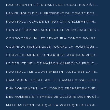
IMMERSION DES ÉTUDIANTS DE L’UCAC-ICAM À CONGO TERMINAL
LAMYR NGUELE ÉLU PRÉSIDENT DU COMITÉ DES MEMBRES D’HONNEUR DU PCT
FOOTBALL : CLAUDE LE ROY OFFICIELLEMENT NOMMÉ SÉLECTIONNEUR DU CONGO
CONGO TERMINAL SOUTIENT LE RECYCLAGE DES DÉCHETS PLASTIQUES À POINTE-NOIRE
CONGO TERMINAL ET RENATURA CONGO POURSUIVENT LEUR COMBAT POUR LA BIODIVERSITÉ
COUPE DU MONDE 2026 : QUAND LA POLITIQUE MENACE L’UNIVERSALITÉ DU FOOTBALL
COUPE DU MONDE : UN ARBITRE AFRICAIN REFUSÉ À L’ENTRÉE DES ÉTATS-UNIS
LE DÉPUTÉ HELLOT MATSON MAMPOUYA FRÔLE LA MORT LORS D’UNE EMBUSCADE DZNS LE POOL
FOOTBALL : LE GOUVERNEMENT AUTORISE LA FECOFOOT À OCCUPER LES COMPLEXES SPORTIFS
CAMEROUN : L’ÉTAT, AGL ET CAMALCO S’ALLIENT POUR UN MÉGA-PROJET FERROVIAIRE
ENVIRONNEMENT : AGL CONGO TRANSFORME SES DÉCHETS EN OUTILS DE FORMATION
DES HOMMES ET FEMMES DE CULTURE DISTINGUÉS POUR LEUR ENGAGEMENT PAR BANTOU CULTURE
MATHIAS DZON CRITIQUE LA POLITIQUE DU GOUVERNEMENT ET ALERTE SUR LA DETTE DU CONGO