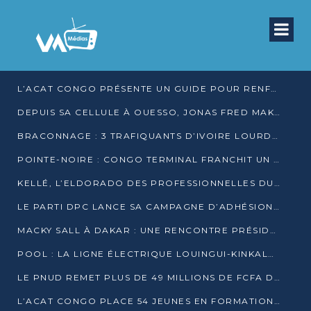
L’ACAT CONGO PRÉSENTE UN GUIDE POUR RENFORCER LES GARANTIES JUDICIAIRES EN GARDE À VUE
DEPUIS SA CELLULE À OUESSO, JONAS FRED MAKITA DÉNONCE CE QU’IL QUALIFIE DE DÉNI DE JUSTICE
BRACONNAGE : 3 TRAFIQUANTS D’IVOIRE LOURDEMENT CONDAMNÉS À DJAMBALA
POINTE-NOIRE : CONGO TERMINAL FRANCHIT UN CAP HISTORIQUE AVEC 99 MOUVEMENTS/HEURE
KELLÉ, L’ELDORADO DES PROFESSIONNELLES DU SEXE
LE PARTI DPC LANCE SA CAMPAGNE D’ADHÉSIONS ET VEUT STRUCTURER SA PRÉSENCE DANS LES 15 DÉPARTEMENTS
MACKY SALL À DAKAR : UNE RENCONTRE PRÉSIDENTIELLE QUI DIVISE L’OPINION SÉNÉGALAISE
POOL : LA LIGNE ÉLECTRIQUE LOUINGUI-KINKALA-BOKO MISE EN SERVICE
LE PNUD REMET PLUS DE 49 MILLIONS DE FCFA D’ÉQUIPEMENTS POUR ACCÉLÉRER LA NUMÉRISATION DU SYSTÈME DE SANTÉ
L’ACAT CONGO PLACE 54 JEUNES EN FORMATION PROFESSIONNELLE