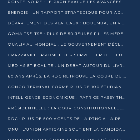
POINTE-NOIRE : LE PAPN ÉVALUE LES AVANCÉES DU MÔLE EST
ÉNERGIE : UN RAPPORT STRATÉGIQUE POUR ACCÉLÉRER LA TRANSITION AU CONGO
DÉPARTEMENT DES PLATEAUX : BOUEMBA, UN VIVIER ÉCONOMIQUE PRÊT À EXPLOSER
GOMA TSÉ-TSÉ : PLUS DE 50 JEUNES FILLES MÈRES SENSIBILISÉES À LA SANTÉ SEXUELLE
QUALIF AU MONDIAL : LE GOUVERNEMENT DÉCLARE LA JOURNÉE DU 1ER AVRIL 2026 CHÔMÉE ET PAYÉE
BRAZZAVILLE PROMET DE « SURVEILLER LE FLEUVE » APRÈS LA QUALIFICATION DE LA RDC AU MONDIAL
MÉDIAS ET ÉGALITÉ : UN DÉBAT AUTOUR DU LIVRE « CES FEMMES QUI REPRENNENT LE POUVOIR SUR LEUR VIE »
60 ANS APRÈS, LA RDC RETROUVE LA COUPE DU MONDE
CONGO TERMINAL FORME PLUS DE 100 ÉTUDIANTS AUX TECHNIQUES D’EMBAUCHE
INTELLIGENCE ÉCONOMIQUE : PATRICE PASSY THÉORISE UNE STRATÉGIE ADAPTÉE AUX CONTEXTES FRAGMENTÉS
PRÉSIDENTIELLE : LA COUR CONSTITUTIONNELLE CONFIRME LA VICTOIRE DE SASSOU NGUESSO AVEC 94,90 % DES SUFFRAGES
RDC : PLUS DE 500 AGENTS DE LA RTNC À LA RETRAITE, UNE PAGE SE TOURNE
ONU : L’UNION AFRICAINE SOUTIENT LA CANDIDATURE DE MACKY SALL
MADIBOU PLONGÉ DANS LE NOIR MALGRÉ L’INSTALLATION D’UN NOUVEAU TRANSFORMATEUR