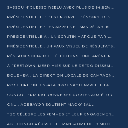
SASSOU N’GUESSO RÉÉLU AVEC PLUS DE 94,82% DES VOIX
PRÉSIDENTIELLE : DESTIN GAVET DÉNONCE DES IRRÉGULARITÉS ET REVENDIQUE LA VICTOIRE
PRÉSIDENTIELLE : LES APPELS ET SMS RÉTABLIS, INTERNET RESTE BLOQUÉ
PRÉSIDENTIELLE A : UN SCRUTIN MARQUÉ PAR LA COUPURE D’INTERNET ET UNE AFFLUENCE TIMIDE À BRAZZAVILLE
PRÉSIDENTIELLE : UN FAUX VISUEL DE RÉSULTATS CIRCULE
RÉSEAUX SOCIAUX ET ÉLECTIONS : UNE ARÈNE NUMÉRIQUE EN PLEINE MUTATION AU CONGO
À FREETOWN, MEER MISE SUR LE REFROIDISSEMENT PASSIF FACE À LA CHALEUR EXTRÊME
BOUEMBA : LA DIRECTION LOCALE DE CAMPAGNE DE DENIS SASSOU N’GUESSO MULTIPLIE LES ACTIVITÉS DE MOBILISATION
ROCH BREDIN BISSALA NKOUNKOU APPELLE LA JEUNESSE DE GOMA TSÉ-TSÉ À UN VOTE MASSIF POUR DENIS SASSOU NGUESSO
CONGO TERMINAL OUVRE SES PORTES AUX ÉTUDIANTS EN TRANSPORT ET LOGISTIQUE
ONU : ADEBAYOR SOUTIENT MACKY SALL
TBC CÉLÈBRE LES FEMMES ET LEUR ENGAGEMENT À L’OCCASION DU 8 MARS
AGL CONGO RÉUSSIT LE TRANSPORT DE 19 MODULES HORS GABARIT ENTRE POINTE-NOIRE ET BRAZZAVILLE