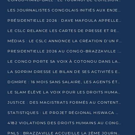
LES JOURNALISTES CONGOLAIS INITIÉS AUX ENJEUX DE L’ÉCONOMIE BLEUE
PRÉSIDENTIELLE 2026 : DAVE MAFOULA APPELLE LES CONGOLAIS À UN « NOUVEAU DÉPART »
LE CSLC RELANCE LES CARTES DE PRESSE ET RECONNAÎT OFFICIELLEMENT LES MÉDIAS EN LIGNE
MÉDIAS : LE CSLC ANNONCE LA CRÉATION D’UN FONDS D’APPUI À LA PRESSE
PRESIDENTIELLE 2026 AU CONGO-BRAZZAVILLE : UN CASTING ÉLARGI
LE CONGO PORTE SA VOIX À COTONOU DANS LA LUTTE CONTRE LA TUBERCULOSE
LA SOPRIM DRESSE LE BILAN DE SES ACTIVITÉS ET FIXE DE NOUVELLES PRIORITÉS
DGMRFE : 16 MOIS SANS SALAIRE, LES AGENTS ÉTOUFFENT DANS LE SILENCE
LE SLAM ÉLÈVE LA VOIX POUR LES DROITS HUMAINS À BRAZZAVILLE
JUSTICE : DES MAGISTRATS FORMÉS AU CONTENTIEUX DE LA PROPRIÉTÉ INTELLECTUELLE
STATISTIQUES : LE PROJET RÉGIONAL HISWACA OFFICIELLEMENT LANCÉ AU CONGO
4182 VIOLATIONS DES DROITS HUMAINS AU CONGO EN 2025 SELON LE CAD
PNLS : BRAZZAVILLE ACCUEILLE LA 2ÈME JOURNÉE SCIENTIFIQUE SUR LE VIH/SIDA