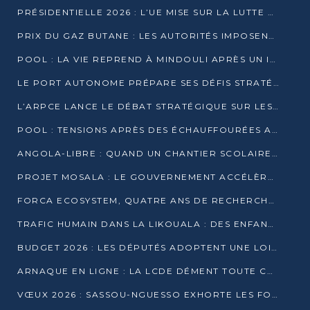
PRÉSIDENTIELLE 2026 : L’UE MISE SUR LA LUTTE CONTRE LA DÉSINFORMATION
PRIX DU GAZ BUTANE : LES AUTORITÉS IMPOSENT LE RESPECT DES PRIX RÉGLEMENTÉS
POOL : LA VIE REPREND À MINDOULI APRÈS UN INCIDENT ARMÉ SUR LA RN1
LE PORT AUTONOME PRÉPARE SES DÉFIS STRATÉGIQUES DE 2026
L’ARPCE LANCE LE DÉBAT STRATÉGIQUE SUR LES DONNÉES, L’IA ET LA FINANCE NUMÉRIQUE AU CONGO
POOL : TENSIONS APRÈS DES ÉCHAUFFOURÉES ARMÉES ENTRE DGSP ET EX-MILICIENS NINJA
ANGOLA-LIBRE : QUAND UN CHANTIER SCOLAIRE DEVIENT LE MIROIR D’UN CONGO EN MOUVEMENT
PROJET MOSALA : LE GOUVERNEMENT ACCÉLÈRE L’INSERTION DES JEUNES EN 2026
FORCA ECOSYSTEM, QUATRE ANS DE RECHERCHE DE TERRAIN AVANT UN LANCEMENT OFFICIEL EN 2026
TRAFIC HUMAIN DANS LA LIKOUALA : DES ENFANTS AUTOCHTONES RÉDUITS AU TRAVAIL FORCÉ
BUDGET 2026 : LES DÉPUTÉS ADOPTENT UNE LOI DES FINANCES DE PLUS DE 2500 MILLIARDS FCFA
ARNAQUE EN LIGNE : LA LCDE DÉMENT TOUTE CAMPAGNE DE RECRUTEMENT
VŒUX 2026 : SASSOU-NGUESSO EXHORTE LES FORCES VIVES À RENFORCER L’UNITÉ