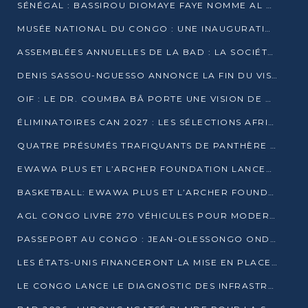
SÉNÉGAL : BASSIROU DIOMAYE FAYE NOMME AL AMINOU LÔ PREMIER MINISTRE
MUSÉE NATIONAL DU CONGO : UNE INAUGURATION PORTEUSE D’ESPOIR POUR LA CULTURE
ASSEMBLÉES ANNUELLES DE LA BAD : LA SOCIÉTÉ CIVILE CONGOLAISE À LA RECHERCHE DE PARTENAIRES POUR SES PROJETS
DENIS SASSOU-NGUESSO ANNONCE LA FIN DU VISA POUR LES AFRICAINS EN 2027
OIF : LE DR. COUMBA BÂ PORTE UNE VISION DE DIALOGUE, DE STABILITÉ ET DE RÉFORME À LA TÊTE
ÉLIMINATOIRES CAN 2027 : LES SÉLECTIONS AFRICAINES CONNAISSENT LEURS ADVERSAIRES
QUATRE PRÉSUMÉS TRAFIQUANTS DE PANTHÈRE ARRÊTÉS À EWO
EWAWA PLUS ET L’ARCHER FOUNDATION LANCENT UN CAMP DE BASKET POUR LES JEUNES À BRAZZAVILLE
BASKETBALL: EWAWA PLUS ET L’ARCHER FOUNDATION LANCENT UN CAMP POUR LES JEUNES
AGL CONGO LIVRE 270 VÉHICULES POUR MODERNISER LE TRANSPORT URBAIN
PASSEPORT AU CONGO : JEAN-OLESSONGO ONDAYE VEUT METTRE FIN AUX LENTEURS ADMINISTRATIVES
LES ÉTATS-UNIS FINANCERONT LA MISE EN PLACE DE JUSQU’À 50 CLINIQUES DE LUTTE CONTRE L’EBOLA
LE CONGO LANCE LE DIAGNOSTIC DES INFRASTRUCTURES SPORTIVES DU COMPLEXE DE KINTÉLÉ