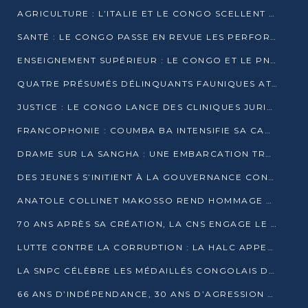
AGRICULTURE : L’ITALIE ET LE CONGO SCELLENT UN PARTENARIAT POUR UNE PRODUCTION LOCALE DURABLE
SANTÉ : LE CONGO PASSE EN REVUE LES PERFORMANCES DE SES HÔPITAUX À MI-PARCOURS
ENSEIGNEMENT SUPÉRIEUR : LE CONGO ET LE PNUD VEULENT RAPPROCHER LA FORMATION UNIVERSITAIRE DES BESOINS DU MARCHÉ DE L’EMPLOI
QUATRE PRÉSUMÉS DÉLINQUANTS FAUNIQUES ATTENDUS DEVANT LA JUSTICE POUR TRAFIC D’IVOIRE
JUSTICE : LE CONGO LANCE DES CLINIQUES JURIDIQUES POUR RAPPROCHER LE DROIT DES CITOYENS
FRANCOPHONIE : COUMBA BA INTENSIFIE SA CAMPAGNE POUR LA SUCCESSION À LA TÊTE DE L’OIF
DRAME SUR LA SANGHA : UNE EMBARCATION TRANSPORTANT DES FIDÈLES DE « NZAMBÉ YA L’HUILE » FAIT NAUFRAGE À OUESSO
DES JEUNES S’INITIENT À LA GOUVERNANCE CONTINENTALE À BRAZZAVILLE
ANATOLE COLLINET MAKOSSO REND HOMMAGE À JEAN-PAUL PIGASSE
70 ANS APRÈS SA CRÉATION, LA CNS ENGAGE LE VIRAGE DE LA DIGITALISATION
LUTTE CONTRE LA CORRUPTION : LA HALC APPELLE À PASSER DES DISCOURS AUX ACTES
LA SNPC CÉLÈBRE LES MÉDAILLÉS CONGOLAIS DES OLYMPIADES PANAFRICAINES DE MATHÉMATIQUES 2026
66 ANS D’INDÉPENDANCE, 30 ANS D’AGRESSION RWANDAISE : 4 PRÉSIDENCES, UN ÉCHEC COLLECTIF