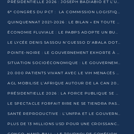
PRÉSIDENTIELLE 2026 : JOSEPH BADIABIO ET L’UDH-YUKI JOUENT LA PRUDENCE
6ᵉ CONGRÈS DU PCT : LA COMMISSION LOGISTIQUE ASSURE LA DISTRIBUTION DES KITS
QUINQUENNAT 2021-2026 : LE BILAN « EN TOUTE TRANSPARENCE » PRÉSENTÉ À LA PRESSE
ÉCONOMIE FLUVIALE : LE PABPS ADOPTE UN BUDGET 2026 DE PLUS DE 2,7 MILLIARDS FCFA
LE LYCÉE DENIS SASSOU N’GUESSO D’ABALA DOTÉ D’UNE SALLE MULTIMÉDIA
POINTE-NOIRE : LE GOUVERNEMENT EXHORTE À UN USAGE RESPONSABLE DU NOUVEAU MATÉRIEL MUNICIPAL
SITUATION SOCIOÉCONOMIQUE : LE GOUVERNEMENT INTERPELLÉ DEVANT LE SÉNAT
20.000 PATIENTS VIVANT AVEC LE VIH MENACÉS D’ARRÊT DE TRAITEMENT
AGL MOBILISE L’AFRIQUE AUTOUR DE LA CAN 2025
PRÉSIDENTIELLE 2026 : LA FORCE PUBLIQUE SE PRÉPARE À SÉCURISER LE SCRUTIN
LE SPECTACLE FORFAIT RIRE NE SE TIENDRA PAS LE 1ER JANVIER
SANTÉ REPRODUCTIVE : L’UNFPA ET LE GOUVERNEMENT AFFINENT LES PRIORITÉS DE 2026
PLUS DE 13 MILLIONS USD POUR UNE CROISSANCE VERTE ET SOUVERAINE
CONGO–HAND-BALL : LE TOURNOI DE COHÉSION ET DE FRATERNITÉ ALLUME SES LAMPIONS À BRAZZAVILLE