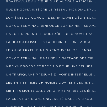
BRAZZAVILLE AU CŒUR DU DIALOGUE AFRICAIN SUR LES OBJECTIFS DE DÉVELOPPEMENT DURABLE
RUDE NGOMA INTÈGRE LE RÉSEAU MONDIAL SPUTNIK PRO APRÈS UNE FORMATION À MOSCOU
LUMIÈRES DU CONGO : DESTIN GAVET DÉDIE SON PRIX À L’UNITÉ NATIONALE ET À LA JEUNESSE
CONGO TERMINAL RENFORCE SON EXPERTISE AVEC NEUF NOUVEAUX FORMATEURS EN ENGINS PORTUAIRES
L’ARCHER PREND LE CONTRÔLE DE GINOV ET ACCÉLÈRE SON VIRAGE NUMÉRIQUE
LA BEAC ABAISSE SES TAUX DIRECTEURS POUR SOUTENIR LA CROISSANCE EN ZONE CEMAC
LE RUNR APPELLE À UN RENOUVEAU DE L’ENGAGEMENT MILITANT
CONGO TERMINAL FINALISE LE BATTAGE DES 558 PIEUX DU FUTUR QUAI DU MÔLE EST
MBOKA PROPRE ET PADJ 2.0 POUR UNE JEUNESSE PLUS AUTONOME
UN TRAFIQUANT PRÉSUMÉ D’IVOIRE INTERPELLÉ À DOLISIE
LES ENTREPRISES CHINOISES OUVRENT LEURS PORTES AUX JEUNES DIPLÔMÉS
SIBITI : 6 MORTS DANS UN DRAME APRÈS LES ÉPREUVES DU BEPC
LA CRÉATION D’UNE UNIVERSITÉ DANS LA LIKOUALA AU CŒUR D’UNE RÉFLEXION NATIONALE
ÉCONOMIE VERTE : AGL CONGO DONNE UNE SECONDE VIE À SES DÉCHETS INDUSTRIELS