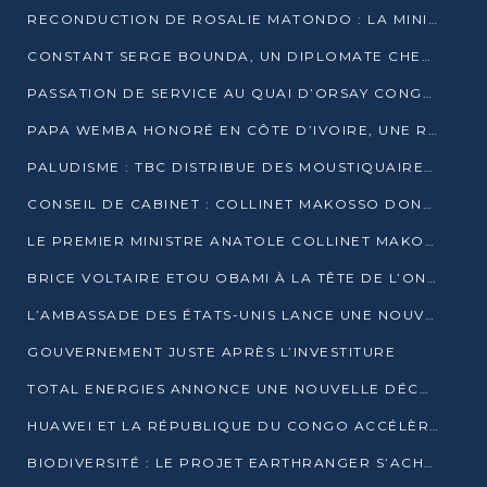
RECONDUCTION DE ROSALIE MATONDO : LA MINISTRE PROMET D’ACCÉLÉRER LE TRAITEMENT DES DOSSIERS ET DE RELEVER DE NOUVEAUX DÉFIS
CONSTANT SERGE BOUNDA, UN DIPLOMATE CHEVRONNÉ AUX COMMANDES DES AFFAIRES ÉTRANGÈRES
PASSATION DE SERVICE AU QUAI D’ORSAY CONGOLAIS : GAKOSSO PASSE LE FLAMBEAU À BOUNDA
PAPA WEMBA HONORÉ EN CÔTE D’IVOIRE, UNE RUE PORTE DÉSORMAIS SON NOM
PALUDISME : TBC DISTRIBUE DES MOUSTIQUAIRES DANS DEUX CSI DE BRAZZAVILLE
CONSEIL DE CABINET : COLLINET MAKOSSO DONNE SES DERNIÈRES ORIENTATIONS
LE PREMIER MINISTRE ANATOLE COLLINET MAKOSSO DÉMISSIONNE AVEC SON GOUVERNEMENT
BRICE VOLTAIRE ETOU OBAMI À LA TÊTE DE L’ONEC-C POUR TROIS ANS
L’AMBASSADE DES ÉTATS-UNIS LANCE UNE NOUVELLE COHORTE DU PROGRAMME ACCESS MICRO-SCHOLARSHIP
GOUVERNEMENT JUSTE APRÈS L’INVESTITURE
TOTAL ENERGIES ANNONCE UNE NOUVELLE DÉCOUVERTE D’HYDROCARBURES SUR LE PERMIS MOHO AU LARGE DU CONGO
HUAWEI ET LA RÉPUBLIQUE DU CONGO ACCÉLÈRENT LEUR PARTENARIAT
BIODIVERSITÉ : LE PROJET EARTHRANGER S’ACHÈVE, MAIS LES DÉFIS DEMEURENT