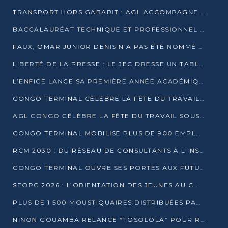
TRANSPORT HORS GABARIT : AGL ACCOMPAGNE LE DÉVELOPPEMENT DU SECTEUR BRASSICOLE AU CONGO
BACCALAURÉAT TECHNIQUE ET PROFESSIONNEL : 16 352 CANDIDATS LANCÉS DANS LES ÉPREUVES D’EPS
FAUX, OMAR JUNIOR DENIS N’A PAS ÉTÉ NOMMÉ AIDE DE CAMP ADJOINT DE DENIS SASSOU NGUESSO
LIBERTÉ DE LA PRESSE : LE JEC DRESSE UN TABLEAU PRÉOCCUPANT AU CONGO
L’ENFICE LANCE SA PREMIÈRE ANNÉE ACADÉMIQUE AVEC 100 FUTURS ENSEIGNANTS
CONGO TERMINAL CÉLÈBRE LA FÊTE DU TRAVAIL AVEC SES COLLABORATEURS À POINTE-NOIRE
AGL CONGO CÉLÈBRE LA FÊTE DU TRAVAIL SOUS LE SIGNE DE LA COHÉSION
CONGO TERMINAL MOBILISE PLUS DE 900 EMPLOYÉS AUTOUR DE LA SÉCURITÉ AU TRAVAIL
RCM 2030 : DU RÉSEAU DE CONSULTANTS À L’INSTRUMENT DE PUISSANCE EN AFRIQUE FRANCOPHONE
CONGO TERMINAL OUVRE SES PORTES AUX FUTURS INGÉNIEURS AU FORUM DES MÉTIERS D’UCAC-ICAM
SEOPC 2026 : L’ORIENTATION DES JEUNES AU CŒUR DE LA DEUXIÈME ÉDITION
PLUS DE 1 500 MOUSTIQUAIRES DISTRIBUÉES PAR AGL ET CONGO TERMINAL DANS LA LUTTE CONTRE LE PALUDISME
NINON GOUAMBA RELANCE “TOSOLOLA” POUR RENFORCER LE DIALOGUE AVEC LES CITOYENS