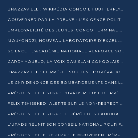
BRAZZAVILLE : WIKIPÉDIA CONGO ET BUTTERFLY SCELLENT UN PARTENARIAT POUR STRUCTURER LE BÉNÉVOLAT NUMÉRIQUE
GOUVERNER PAR LA PREUVE : L’EXIGENCE POLITIQUE DU XXIᵉ SIÈCLE
EMPLOYABILITÉ DES JEUNES :CONGO TERMINAL S’ALLIE À L’ESCIC POUR RAPPROCHER L’ÉCOLE DU TERRAIN
MOUYONDZI, NOUVEAU LABORATOIRE D’EXCELLENCE PÉDAGOGIQUE AVEC L’ENFICE
SCIENCE : L’ACADÉMIE NATIONALE RENFORCE SON ÉQUIPE ET TRACE SA FEUILLE DE ROUTE 2026
CARDY YOUELO, LA VOIX DAU SLAM CONGOLAIS QUI INTERPELLE LE MONDE
BRAZZAVILLE : LE PRÉFET SOUTIENT L’OPÉRATION « ZÉRO KULUNA » ET APPELLE À LA VIGILANCE CITOYENNE
LE CNR DÉNONCE DES BOMBARDEMENTS DANS LE POOL ET ACCUSE LE GOUVERNEMENT
PRÉSIDENTIELLE 2026 : L’UPADS REFUSE DE PRÉSENTER UN CANDIDAT ET DÉNONCE UN PROCESSUS NON CRÉDIBLE
FÉLIX TSHISEKEDI ALERTE SUR LE NON-RESPECT DES ENGAGEMENTS DE PAIX APRÈS SA RENCONTRE AVEC D. SASSOU-NGUESSO
PRÉSIDENTIELLE 2026 : LE DÉPÔT DES CANDIDATURES OUVERT DU 29 JANVIER AU 12 FÉVRIER
L’UPADS RÉUNIT SON CONSEIL NATIONAL POUR FIXER SA LIGNE POLITIQUE À DEUX MOIS DE LA PRÉSIDENTIELLE
PRÉSIDENTIELLE DE 2026 : LE MOUVEMENT RÉPUBLICAIN DÉNONCE UNE CONVOCATION ÉLECTORALE « OPAQUE ET PRÉCIPITÉE »