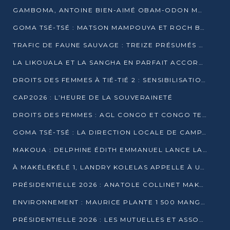
GAMBOMA, ANTOINE BIEN-AIMÉ OBAM-ODON MOBILISE LES 32 148 ÉLECTEURS EN FAVEUR DE DENIS SASSOU NGUESSO
GOMA TSÉ-TSÉ : MATSON MAMPOUYA ET ROCH BREDIN BISSALA NKOUNKOU EN CAMPAGNE DE PROXIMITÉ
TRAFIC DE FAUNE SAUVAGE : TREIZE PRÉSUMÉS TRAFIQUANTS INTERPELLÉS AU CONGO EN 2025
LA LIKOUALA ET LA SANGHA EN PARFAIT ACCORD AVEC LE PROJET DE SOCIÉTÉ DU CANDIDAT DENIS SASSOU-N’GUESSO
DROITS DES FEMMES À TIÉ-TIÉ 2 : SENSIBILISATION ET PÉDAGOGIE SUR LE DROIT DE VOTE
CAP2026 : L’HEURE DE LA SOUVERAINETÉ
DROITS DES FEMMES : AGL CONGO ET CONGO TERMINAL METTENT EN AVANT LE LEADERSHIP FÉMININ
GOMA TSÉ-TSÉ : LA DIRECTION LOCALE DE CAMPAGNE INTENSIFIE LA SENSIBILISATION DANS LES VILLAGES
MAKOUA : DELPHINE ÉDITH EMMANUEL LANCE LA CAMPAGNE POUR DENIS SASSOU-N’GUESSO
À MAKÉLÉKÉLÉ 1, LANDRY KOLELAS APPELLE À UNE MOBILISATION MASSIVE EN FAVEUR DE DENIS SASSOU-N’GUESSO
PRÉSIDENTIELLE 2026 : ANATOLE COLLINET MAKOSSO DÉFEND LE PROJET DE SOCIÉTÉ DE DENIS SASSOU NGUESSO
ENVIRONNEMENT : MAURICE PLANTE 1 500 MANGROVES POUR HONORER WANGARI MAATHAI
PRÉSIDENTIELLE 2026 : LES MUTUELLES ET ASSOCIATIONS S’IMPLIQUENT DANS LA CAMPAGNE ÉLECTORALE À TIÉ-TIÉ 2 (POINTE-NOIRE)