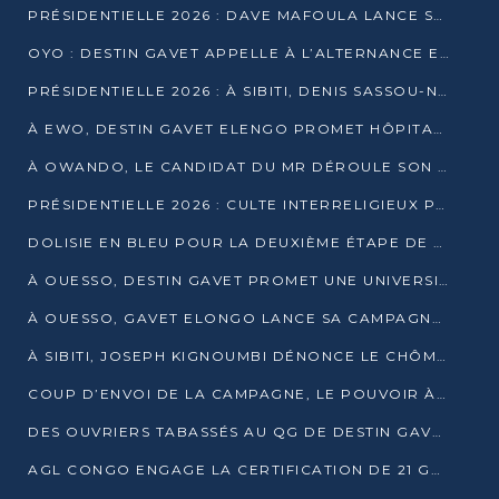
PRÉSIDENTIELLE 2026 : DAVE MAFOULA LANCE SA « VAGUE DU NOUVEAU DÉPART » À IMPFONDO
OYO : DESTIN GAVET APPELLE À L’ALTERNANCE ET À LA RESPONSABILITÉ DE LA JEUNESSE
PRÉSIDENTIELLE 2026 : À SIBITI, DENIS SASSOU-N’GUESSO PARIE SUR LES RESSOURCES DE LA LEKOUMOU
À EWO, DESTIN GAVET ELENGO PROMET HÔPITAL, CHEMIN DE FER ET AUDIT DES FINANCES PUBLIQUES
À OWANDO, LE CANDIDAT DU MR DÉROULE SON PROGRAMME DE “CHANGEMENT”
PRÉSIDENTIELLE 2026 : CULTE INTERRELIGIEUX POUR LA PAIX À OUENZÉ
DOLISIE EN BLEU POUR LA DEUXIÈME ÉTAPE DE CAMPAGNE DE DSN
À OUESSO, DESTIN GAVET PROMET UNE UNIVERSITÉ POUR LA SANGHA
À OUESSO, GAVET ELONGO LANCE SA CAMPAGNE SOUS LE SIGNE DU RENOUVEAU
À SIBITI, JOSEPH KIGNOUMBI DÉNONCE LE CHÔMAGE ET LES DÉFAILLANCES DE L’ÉTAT
COUP D’ENVOI DE LA CAMPAGNE, LE POUVOIR À POINTE-NOIRE, L’OPPOSITION À OUESSO ET SIBITI
DES OUVRIERS TABASSÉS AU QG DE DESTIN GAVET À 24 HEURES DE L’OUVERTURE DE LA CAMPAGNE
AGL CONGO ENGAGE LA CERTIFICATION DE 21 GRUTIERS AUX NORMES INTERNATIONALES