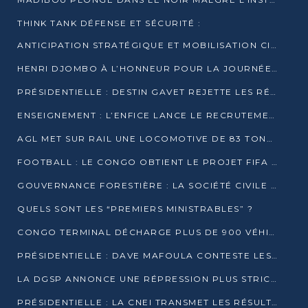
THINK TANK DÉFENSE ET SÉCURITÉ :
ANTICIPATION STRATÉGIQUE ET MOBILISATION CITOYENNE POUR NOTRE SOUVERAINETÉ NATIONALE
HENRI DJOMBO À L’HONNEUR POUR LA JOURNÉE MONDIALE DU THÉÂTRE
PRÉSIDENTIELLE : DESTIN GAVET REJETTE LES RÉSULTATS ET APPELLE À UN DIALOGUE NATIONAL
ENSEIGNEMENT : L’ENFICE LANCE LE RECRUTEMENT DE SA PREMIÈRE PROMOTION DE PROFESSEURS DES ÉCOLES
AGL MET SUR RAIL UNE LOCOMOTIVE DE 83 TONNES À POINTE-NOIRE
FOOTBALL : LE CONGO OBTIENT LE PROJET FIFA ARENA POUR SES 15 DÉPARTEMENTS
GOUVERNANCE FORESTIÈRE : LA SOCIÉTÉ CIVILE CONGOLAISE AFFICHE SES PRIORITÉS POUR 2026
QUELS SONT LES “PREMIERS MINISTRABLES” ?
CONGO TERMINAL DÉCHARGE PLUS DE 900 VÉHICULES EN QUELQUES HEURES
PRÉSIDENTIELLE : DAVE MAFOULA CONTESTE LES RÉSULTATS PROVISOIRES
LA DGSP ANNONCE UNE RÉPRESSION PLUS STRICTE CONTRE LES MOTO-TAXIS
PRÉSIDENTIELLE : LA CNEI TRANSMET LES RÉSULTATS PROVISOIRES À LA COUR CONSTITUTIONNELLE