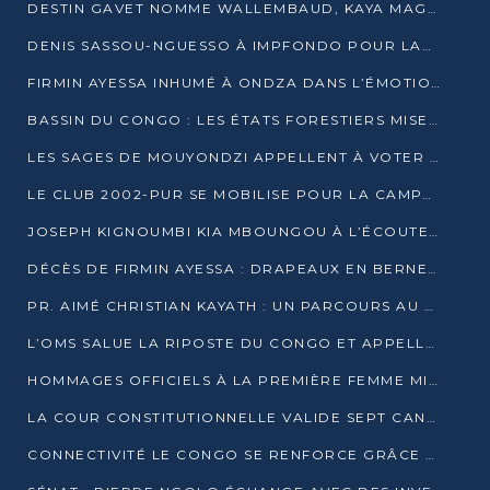
DESTIN GAVET NOMME WALLEMBAUD, KAYA MAGANE, BOUDZIKA ET MBOUSSA-ELLAH AUX COMMANDES DE SA CAMPAGNE
DENIS SASSOU-NGUESSO À IMPFONDO POUR LANCER LE CORRIDOR 13
FIRMIN AYESSA INHUMÉ À ONDZA DANS L’ÉMOTION ET LE RECUEILLEMENT
BASSIN DU CONGO : LES ÉTATS FORESTIERS MISENT SUR LES MARCHÉS CARBONE
LES SAGES DE MOUYONDZI APPELLENT À VOTER DENIS SASSOU-NGUESSO
LE CLUB 2002-PUR SE MOBILISE POUR LA CAMPAGNE
JOSEPH KIGNOUMBI KIA MBOUNGOU À L’ÉCOUTE DE TALANGAÏ
DÉCÈS DE FIRMIN AYESSA : DRAPEAUX EN BERNE LUNDI
PR. AIMÉ CHRISTIAN KAYATH : UN PARCOURS AU SERVICE DE LA RECHERCHE ET DE L’INNOVATION
L’OMS SALUE LA RIPOSTE DU CONGO ET APPELLE À DES RÉFORMES DURABLES
HOMMAGES OFFICIELS À LA PREMIÈRE FEMME MINISTRE DU CONGO
LA COUR CONSTITUTIONNELLE VALIDE SEPT CANDIDATURES POUR LA PRÉSIDENTIELLE
CONNECTIVITÉ LE CONGO SE RENFORCE GRÂCE AU CÂBLE 2AFRICA