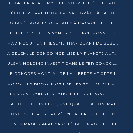
BE GREEN ACADEMY : UNE NOUVELLE ÉCOLE POUR LES MÉTIERS DE L’ÉCOLOGIE À POINTE-NOIRE
L’ÉCOLE PIERRE NZOKO RENAIT GRÂCE À LA FONDATION MUCODEC
JOURNÉE PORTES OUVERTES À L’ACPCE : LES JEUNES EN IMMERSION DANS L’ENTREPRISE
LETTRE OUVERTE A SON EXCELLENCE MONSIEUR DENIS SASSOU NGUESSO, PRESIDENT DE LAREPUBLIQUE DU CONGO
MADINGOU : UN PRÉSUMÉ TRAFIQUANT DE BÉBÉ CHIMPANZÉ FIXÉ SUR SON SORT LE 20 NOVEMBRE
À BELÉM, LE CONGO MOBILISE LA PLANÈTE AUTOUR DU FONDS BLEU POUR LE BASSIN DU CONGO
ULSAN HOLDING INVESTIT DANS LE FER CONGOLAIS
LE CONGRÈS MONDIAL DE LA LIBERTÉ ADOPTE 14 RÉSOLUTIONS HISTORIQUES
COP30 : LA BDEAC MOBILISE LES BAILLEURS POUR LE FONDS BLEU DU BASSIN DU CONGO
LES SOUVERAINISTES LANCENT LEUR BRANCHE JEUNE À BRAZZAVILLE
L’AS OTOHO, UN CLUB, UNE QUALIFICATION, MAIS ENCORE DES DOUTES
L’ONG BUTTERFLY SACRÉE “LEADER DU CONGO” AU PRIX D’EXCELLENCE 2025
STIVEN MAGE MAKANGA CÉLÈBRE LA POÉSIE ET L’HUMAIN AVEC SON RECUEIL “HECTARE”