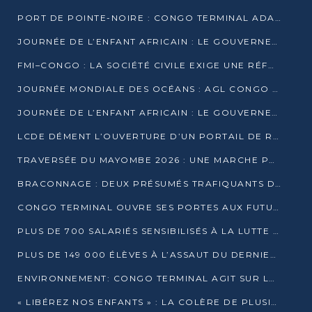
PORT DE POINTE-NOIRE : CONGO TERMINAL ADAPTE SON DRAGAGE AUX SABLES BITUMINEUX
JOURNÉE DE L’ENFANT AFRICAIN : LE GOUVERNEMENT RÉAFFIRME SON ENGAGEMENT POUR L’ACCÈS À L’EAU ET À L’ASSAINISSEMENT
FMI–CONGO : LA SOCIÉTÉ CIVILE EXIGE UNE RÉFORME DE LA FISCALITÉ PÉTROLIÈRE
JOURNÉE MONDIALE DES OCÉANS : AGL CONGO MOBILISE SES COLLABORATEURS POUR LA PRÉSERVATION DE LA BIODIVERSITÉ MARINE
JOURNÉE DE L’ENFANT AFRICAIN : LE GOUVERNEMENT MOBILISÉ POUR L’HYGIÈNE DANS LES ORPHELINATS
LCDE DÉMENT L’OUVERTURE D’UN PORTAIL DE RECRUTEMENT ET APPELLE À LA VIGILANCE
TRAVERSÉE DU MAYOMBE 2026 : UNE MARCHE POUR SENSIBILISER ET DÉPISTER AU DIABÈTE
BRACONNAGE : DEUX PRÉSUMÉS TRAFIQUANTS D’HIPPOPOTAME ÉCROUÉS À BRAZZAVILLE
CONGO TERMINAL OUVRE SES PORTES AUX FUTURS INGÉNIEURS DE L’UCAC-ICAM
PLUS DE 700 SALARIÉS SENSIBILISÉS À LA LUTTE CONTRE LA TUBERCULOSE À CONGO TERMINAL
PLUS DE 149 000 ÉLÈVES À L’ASSAUT DU DERNIER CEPE
ENVIRONNEMENT: CONGO TERMINAL AGIT SUR LE TERRAIN ET FORME LES PLUS JEUNES
« LIBÉREZ NOS ENFANTS » : LA COLÈRE DE PLUSIEURS MÈRES À BRAZZAVILLE CONTRE LA DGSP