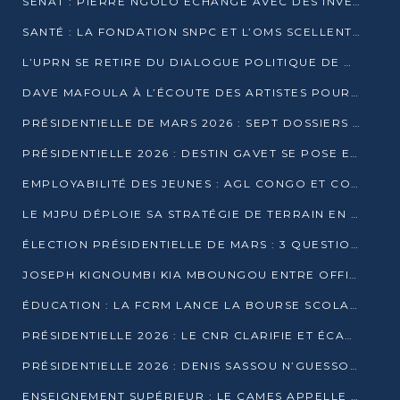
SÉNAT : PIERRE NGOLO ÉCHANGE AVEC DES INVESTISSEURS DU NUMÉRIQUE
SANTÉ : LA FONDATION SNPC ET L’OMS SCELLENT UN PARTENARIAT STRATÉGIQUE DE TROIS ANS
L’UPRN SE RETIRE DU DIALOGUE POLITIQUE DE DJAMBALA : TENSIONS DANS LE PRÉ-ÉLECTORAL CONGOLAIS
DAVE MAFOULA À L’ÉCOUTE DES ARTISTES POUR REDÉFINIR SA POLITIQUE CULTURELLE
PRÉSIDENTIELLE DE MARS 2026 : SEPT DOSSIERS DE CANDIDATURE ENREGISTRÉS À LA CLÔTURE DES DÉPÔTS
PRÉSIDENTIELLE 2026 : DESTIN GAVET SE POSE EN CANDIDAT DU « RAS-LE-BOL »
EMPLOYABILITÉ DES JEUNES : AGL CONGO ET CONGO TERMINAL S’ALLIENT À UCAC-ICAM
LE MJPU DÉPLOIE SA STRATÉGIE DE TERRAIN EN FAVEUR DE DSN
ÉLECTION PRÉSIDENTIELLE DE MARS : 3 QUESTIONS À UN EXPERT CONGOLAIS DE LA CYBERSÉCURITÉ
JOSEPH KIGNOUMBI KIA MBOUNGOU ENTRE OFFICIELLEMENT EN COURSE POUR LA PRÉSIDENTIELLE
ÉDUCATION : LA FCRM LANCE LA BOURSE SCOLAIRE FRANCINE-NTOUMI POUR PROMOUVOIR LES FILIÈRES SCIENTIFIQUES
PRÉSIDENTIELLE 2026 : LE CNR CLARIFIE ET ÉCARTE LA CANDIDATURE DU PASTEUR NTUMI
PRÉSIDENTIELLE 2026 : DENIS SASSOU N’GUESSO ANNONCE OFFICIELLEMENT SA CANDIDATURE
ENSEIGNEMENT SUPÉRIEUR : LE CAMES APPELLE À UNE UNIVERSITÉ AFRICAINE AXÉE SUR L’EMPLOYABILITÉ