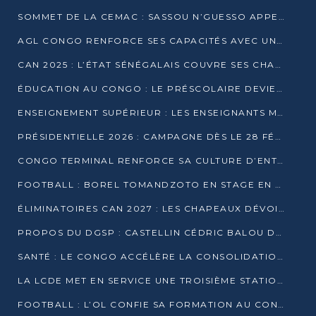
SOMMET DE LA CEMAC : SASSOU N’GUESSO APPELLE À LA VIGILANCE FACE AUX RISQUES ÉCONOMIQUES
AGL CONGO RENFORCE SES CAPACITÉS AVEC UNE GRUE DE 250 TONNES
CAN 2025 : L’ÉTAT SÉNÉGALAIS COUVRE SES CHAMPIONS D’AFRIQUE DE RÉCOMPENSES EXCEPTIONNELLES
ÉDUCATION AU CONGO : LE PRÉSCOLAIRE DEVIENT OBLIGATOIRE, LE BTS CONSACRÉ DIPLÔME D’ÉTAT
ENSEIGNEMENT SUPÉRIEUR : LES ENSEIGNANTS MAINTIENNENT LA GRÈVE ET EXIGENT UN ACCORD ÉCRIT AVEC L’ÉTAT
PRÉSIDENTIELLE 2026 : CAMPAGNE DÈS LE 28 FÉVRIER, SCRUTIN LES 12 ET 15 MARS
CONGO TERMINAL RENFORCE SA CULTURE D’ENTREPRISE AVEC LE PROGRAMME « WIN TOGETHER »
FOOTBALL : BOREL TOMANDZOTO EN STAGE EN ESPAGNE AVEC POLISSYA FC
ÉLIMINATOIRES CAN 2027 : LES CHAPEAUX DÉVOILÉS, LE CONGO FIXÉ SUR SON SORT
PROPOS DU DGSP : CASTELLIN CÉDRIC BALOU DÉNONCE DES PROPOS INTIMIDANTS
SANTÉ : LE CONGO ACCÉLÈRE LA CONSOLIDATION DE L’OFFRE DE SOINS
LA LCDE MET EN SERVICE UNE TROISIÈME STATION D’EAU POTABLE À MFILOU
FOOTBALL : L’OL CONFIE SA FORMATION AU CONGOLAIS CHRISTIAN BASSILA