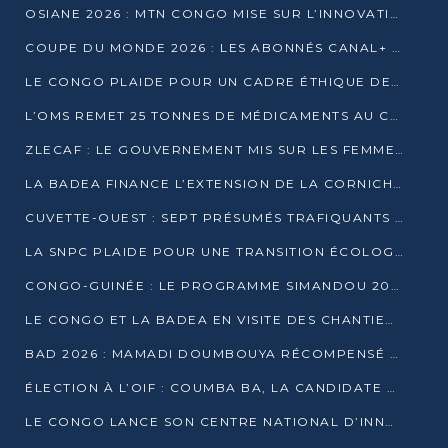
OSIANE 2026 : MTN CONGO MISE SUR L’INNOVATION POUR RELEVER LES DÉFIS AFRICAINS
COUPE DU MONDE 2026 : LES ABONNÉS CANAL+ AU CONGO DÉÇUS À QUELQUES JOURS DU COUP D’ENVOI
LE CONGO PLAIDE POUR UN CADRE ÉTHIQUE DE L’INTELLIGENCE ARTIFICIELLE À DAKAR
L’OMS REMET 25 TONNES DE MÉDICAMENTS AU CONGO POUR RENFORCER LA RIPOSTE AUX ÉPIDÉMIES
ZLECAF : LE GOUVERNEMENT MIS SUR LES FEMMES ENTREPRENEURES
LA BADEA FINANCE L’EXTENSION DE LA CORNICHE SUD DE BRAZZAVILLE
CUVETTE-OUEST : SEPT PRÉSUMÉS TRAFIQUANTS DE FAUNE INTERPELLÉS À EWO ET KELLÉ
LA SNPC PLAIDE POUR UNE TRANSITION ÉCOLOGIQUE PROGRESSIVE
CONGO-GUINÉE : LE PROGRAMME SIMANDOU 2040 AU CŒUR DES ÉCHANGES À LA BAD
LE CONGO ET LA BADEA EN VISITE DES CHANTIERS
BAD 2026 : MAMADI DOUMBOUYA RÉCOMPENSÉ PAR LE TROPHÉE BABACAR NDIAYE À BRAZZAVILLE
ÉLECTION À L’OIF : COUMBA BA, LA CANDIDATE DISCRÈTE QUI BOUSCULE LE JEU DIPLOMATIQUE
LE CONGO LANCE SON CENTRE NATIONAL D’INNOVATION