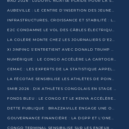
BAD 2026 : LUDOVIC NGATSÉ PLAIDE POUR LA SOUVERAINETÉ FINANCIÈRE AFRICAINE
AUBEVILLE : LE CENTRE D’INSERTION DES JEUNES PRÊT À OUVRIR SES PORTES
INFRASTRUCTURES, CROISSANCE ET STABILITÉ : LA GUINÉE AFFÛTE SES AMBITIONS
E2C CONDAMNE LE VOL DES CÂBLES ÉLECTRIQUES APRÈS UNE VIDÉO VIRALE
LA COLÈRE MONTE CHEZ LES JOURNALIERS D’E2C QUI DÉNONCENT 20 ANS DE PRÉCARITÉ
XI JINPING S’ENTRETIENT AVEC DONALD TRUMP À BEIJING
NUMÉRIQUE : LE CONGO ACCÉLÈRE LA CARTOGRAPHIE DE SES INFRASTRUCTURES DIGITALES
CEMAC : LES EXPERTS DE LA STATISTIQUE APPELLENT À RENFORCER LA SÉCURISATION DES DONNÉES
LA FÉCOTAE SENSIBILISE LES ATHLÈTES DE POINTE-NOIRE À L’HYGIÈNE ALIMENTA
SMIB 2026 : DIX ATHLÈTES CONGOLAIS EN STAGE AU KENYA
FONDS BLEU : LE CONGO ET LE KENYA ACCÉLÈRENT LA MOBILISATION DES FINANCEMENTS
DETTE PUBLIQUE : BRAZZAVILLE ENGAGE UNE OPÉRATION DE RACHAT DE 575 MILLIONS DE DOLLARS
GOUVERNANCE FINANCIÈRE : LA DGPP ET L’ONEC-C VERS UN PARTENARIAT POUR ASSAINIR LES ENTREPRISES PUBLIQUES
CONGO TERMINAL SENSIBILISE SUR LES ENJEUX DE LA SANTÉ MENTALE EN