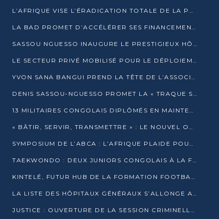
L’AFRIQUE VISE L’ÉRADICATION TOTALE DE LA POLIOMYÉLITE D’ICI 2026
LA BAD PROMET D’ACCÉLÉRER SES FINANCEMENTS AVEC LE MINISTÈRE DE L’ASSAINISSEMENT
SASSOU NGUESSO INAUGURE LE PRESTIGIEUX HÔTEL KEMPINSKI BRAZZAVILLE
LE SECTEUR PRIVÉ MOBILISÉ POUR LE DÉPLOIEMENT DE 19 MINI-CENTRALES SOLAIRES
YVON SANA BANGUI PREND LA TÊTE DE L’ASSOCIATION DES BANQUES CENTRALES AFRICAINES
DENIS SASSOU-NGUESSO PROMET LA « TRAQUE SANS RELÂCHE » DU GRAND BANDITISME
13 MILITAIRES CONGOLAIS DIPLÔMÉS EN MAINTENANCE INDUSTRIELLE APRÈS TROIS ANS DE FORMATION À L’UNIVERSITÉ MARIEN-NGOUABI
« BÂTIR, SERVIR, TRANSMETTRE » : LE NOUVEL OUVRAGE QUI INTERPELLE LES COLLECTIVITÉS
SYMPOSIUM DE L’ABCA : L’AFRIQUE PLAIDE POUR UN FINANCEMENT CLIMATIQUE ÉQUITABLE
TAEKWONDO : DEUX JUNIORS CONGOLAIS À LA FINALE D’OPEN SYRIES 2025 À ABIDJAN
KINTELÉ, FUTUR HUB DE LA FORMATION FOOTBALLISTIQUE AFRICAINE ?
LA LISTE DES HÔPITAUX GÉNÉRAUX S’ALLONGE AU CONGO
JUSTICE : OUVERTURE DE LA SESSION CRIMINELLE À BRAZZAVILLE AVEC 52 DOSSIERS AU RÔLE