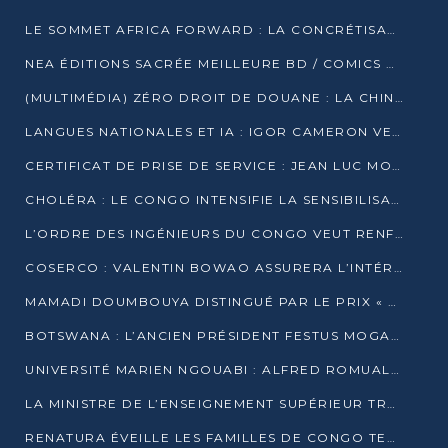
LE SOMMET AFRICA FORWARD : LA CONCRÉTISATION DE PARTENARIATS ÉQUILIBRÉS ET TOURNÉS VERS L’AVENIR ENTRE LE CONTINENT AFRICAIN ET LA FRANCE
NEA ÉDITIONS SACRÉE MEILLEURE BD / COMICS D’AFRIQUE AU KENYA
(MULTIMÉDIA) ZÉRO DROIT DE DOUANE : LA CHINE ET L’AFRIQUE VERS UNE PROXIMITÉ SANS PRÉCÉDENT (PAPIER GÉNÉRAL)
LANGUES NATIONALES ET IA : IGOR CAMERON VEUT ARRIMER LA STRATÉGIE IA À LA LOI SUR LA RECHERCHE
CERTIFICAT DE PRISE DE SERVICE : JEAN LUC MOUTHOU DÉMENT UNE « FAKE NEWS »
CHOLÉRA : LE CONGO INTENSIFIE LA SENSIBILISATION AU MARCHÉ DE TALANGAÏ
L’ORDRE DES INGÉNIEURS DU CONGO VEUT RENFORCER L’ÉTHIQUE ET LA CRÉDIBILITÉ DE LA PROFESSION
COSERCO : VALENTIN BOWAO ASSURERA L’INTÉRIM À LA TÊTE DU BUREAU EXÉCUTIF NATIONAL
MAMADI DOUMBOUYA DISTINGUÉ PAR LE PRIX « SUPER GRAND BÂTISSEUR BABACAR N’DIAYE »
BOTSWANA : L’ANCIEN PRÉSIDENT FESTUS MOGAE EST MORT À 86 ANS
UNIVERSITÉ MARIEN NGOUABI : ALFRED ROMUALD NGUYA POATY SOUTIENT UNE THÈSE SUR LE PARADOXE DE LA CROISSANCE EN ZONE CEMAC
LA MINISTRE DE L’ENSEIGNEMENT SUPÉRIEUR TRACE SA FEUILLE DE ROUTE
RENATURA ÉVEILLE LES FAMILLES DE CONGO TERMINAL À LA PROTECTION DE L’ENVIRONNEMENT