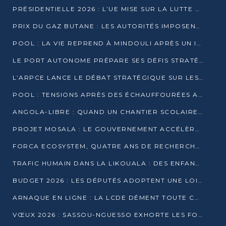
PRÉSIDENTIELLE 2026 : L’UE MISE SUR LA LUTTE CONTRE LA DÉSINFORMATION
PRIX DU GAZ BUTANE : LES AUTORITÉS IMPOSENT LE RESPECT DES PRIX RÉGLEMENTÉS
POOL : LA VIE REPREND À MINDOULI APRÈS UN INCIDENT ARMÉ SUR LA RN1
LE PORT AUTONOME PRÉPARE SES DÉFIS STRATÉGIQUES DE 2026
L’ARPCE LANCE LE DÉBAT STRATÉGIQUE SUR LES DONNÉES, L’IA ET LA FINANCE NUMÉRIQUE AU CONGO
POOL : TENSIONS APRÈS DES ÉCHAUFFOURÉES ARMÉES ENTRE DGSP ET EX-MILICIENS NINJA
ANGOLA-LIBRE : QUAND UN CHANTIER SCOLAIRE DEVIENT LE MIROIR D’UN CONGO EN MOUVEMENT
PROJET MOSALA : LE GOUVERNEMENT ACCÉLÈRE L’INSERTION DES JEUNES EN 2026
FORCA ECOSYSTEM, QUATRE ANS DE RECHERCHE DE TERRAIN AVANT UN LANCEMENT OFFICIEL EN 2026
TRAFIC HUMAIN DANS LA LIKOUALA : DES ENFANTS AUTOCHTONES RÉDUITS AU TRAVAIL FORCÉ
BUDGET 2026 : LES DÉPUTÉS ADOPTENT UNE LOI DES FINANCES DE PLUS DE 2500 MILLIARDS FCFA
ARNAQUE EN LIGNE : LA LCDE DÉMENT TOUTE CAMPAGNE DE RECRUTEMENT
VŒUX 2026 : SASSOU-NGUESSO EXHORTE LES FORCES VIVES À RENFORCER L’UNITÉ