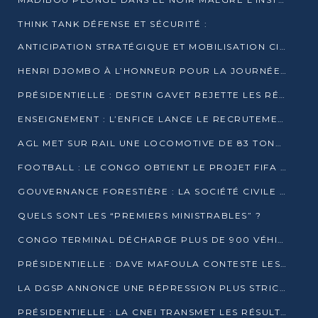
THINK TANK DÉFENSE ET SÉCURITÉ :
ANTICIPATION STRATÉGIQUE ET MOBILISATION CITOYENNE POUR NOTRE SOUVERAINETÉ NATIONALE
HENRI DJOMBO À L’HONNEUR POUR LA JOURNÉE MONDIALE DU THÉÂTRE
PRÉSIDENTIELLE : DESTIN GAVET REJETTE LES RÉSULTATS ET APPELLE À UN DIALOGUE NATIONAL
ENSEIGNEMENT : L’ENFICE LANCE LE RECRUTEMENT DE SA PREMIÈRE PROMOTION DE PROFESSEURS DES ÉCOLES
AGL MET SUR RAIL UNE LOCOMOTIVE DE 83 TONNES À POINTE-NOIRE
FOOTBALL : LE CONGO OBTIENT LE PROJET FIFA ARENA POUR SES 15 DÉPARTEMENTS
GOUVERNANCE FORESTIÈRE : LA SOCIÉTÉ CIVILE CONGOLAISE AFFICHE SES PRIORITÉS POUR 2026
QUELS SONT LES “PREMIERS MINISTRABLES” ?
CONGO TERMINAL DÉCHARGE PLUS DE 900 VÉHICULES EN QUELQUES HEURES
PRÉSIDENTIELLE : DAVE MAFOULA CONTESTE LES RÉSULTATS PROVISOIRES
LA DGSP ANNONCE UNE RÉPRESSION PLUS STRICTE CONTRE LES MOTO-TAXIS
PRÉSIDENTIELLE : LA CNEI TRANSMET LES RÉSULTATS PROVISOIRES À LA COUR CONSTITUTIONNELLE