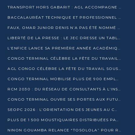
TRANSPORT HORS GABARIT : AGL ACCOMPAGNE LE DÉVELOPPEMENT DU SECTEUR BRASSICOLE AU CONGO
BACCALAURÉAT TECHNIQUE ET PROFESSIONNEL : 16 352 CANDIDATS LANCÉS DANS LES ÉPREUVES D’EPS
FAUX, OMAR JUNIOR DENIS N’A PAS ÉTÉ NOMMÉ AIDE DE CAMP ADJOINT DE DENIS SASSOU NGUESSO
LIBERTÉ DE LA PRESSE : LE JEC DRESSE UN TABLEAU PRÉOCCUPANT AU CONGO
L’ENFICE LANCE SA PREMIÈRE ANNÉE ACADÉMIQUE AVEC 100 FUTURS ENSEIGNANTS
CONGO TERMINAL CÉLÈBRE LA FÊTE DU TRAVAIL AVEC SES COLLABORATEURS À POINTE-NOIRE
AGL CONGO CÉLÈBRE LA FÊTE DU TRAVAIL SOUS LE SIGNE DE LA COHÉSION
CONGO TERMINAL MOBILISE PLUS DE 900 EMPLOYÉS AUTOUR DE LA SÉCURITÉ AU TRAVAIL
RCM 2030 : DU RÉSEAU DE CONSULTANTS À L’INSTRUMENT DE PUISSANCE EN AFRIQUE FRANCOPHONE
CONGO TERMINAL OUVRE SES PORTES AUX FUTURS INGÉNIEURS AU FORUM DES MÉTIERS D’UCAC-ICAM
SEOPC 2026 : L’ORIENTATION DES JEUNES AU CŒUR DE LA DEUXIÈME ÉDITION
PLUS DE 1 500 MOUSTIQUAIRES DISTRIBUÉES PAR AGL ET CONGO TERMINAL DANS LA LUTTE CONTRE LE PALUDISME
NINON GOUAMBA RELANCE “TOSOLOLA” POUR RENFORCER LE DIALOGUE AVEC LES CITOYENS