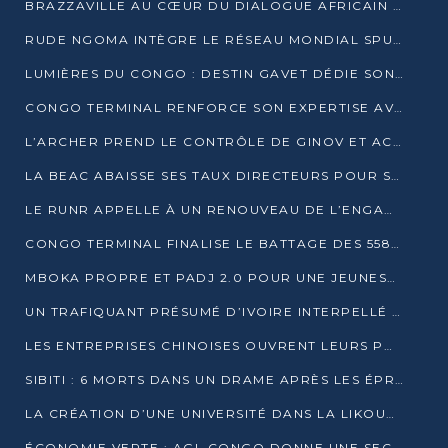
BRAZZAVILLE AU CŒUR DU DIALOGUE AFRICAIN SUR LES OBJECTIFS DE DÉVELOPPEMENT DURABLE
RUDE NGOMA INTÈGRE LE RÉSEAU MONDIAL SPUTNIK PRO APRÈS UNE FORMATION À MOSCOU
LUMIÈRES DU CONGO : DESTIN GAVET DÉDIE SON PRIX À L’UNITÉ NATIONALE ET À LA JEUNESSE
CONGO TERMINAL RENFORCE SON EXPERTISE AVEC NEUF NOUVEAUX FORMATEURS EN ENGINS PORTUAIRES
L’ARCHER PREND LE CONTRÔLE DE GINOV ET ACCÉLÈRE SON VIRAGE NUMÉRIQUE
LA BEAC ABAISSE SES TAUX DIRECTEURS POUR SOUTENIR LA CROISSANCE EN ZONE CEMAC
LE RUNR APPELLE À UN RENOUVEAU DE L’ENGAGEMENT MILITANT
CONGO TERMINAL FINALISE LE BATTAGE DES 558 PIEUX DU FUTUR QUAI DU MÔLE EST
MBOKA PROPRE ET PADJ 2.0 POUR UNE JEUNESSE PLUS AUTONOME
UN TRAFIQUANT PRÉSUMÉ D’IVOIRE INTERPELLÉ À DOLISIE
LES ENTREPRISES CHINOISES OUVRENT LEURS PORTES AUX JEUNES DIPLÔMÉS
SIBITI : 6 MORTS DANS UN DRAME APRÈS LES ÉPREUVES DU BEPC
LA CRÉATION D’UNE UNIVERSITÉ DANS LA LIKOUALA AU CŒUR D’UNE RÉFLEXION NATIONALE
ÉCONOMIE VERTE : AGL CONGO DONNE UNE SECONDE VIE À SES DÉCHETS INDUSTRIELS