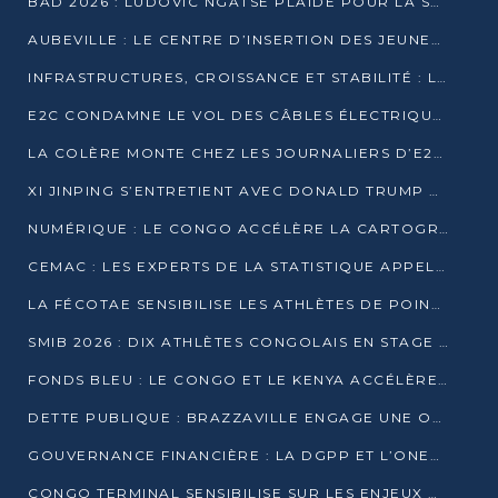
BAD 2026 : LUDOVIC NGATSÉ PLAIDE POUR LA SOUVERAINETÉ FINANCIÈRE AFRICAINE
AUBEVILLE : LE CENTRE D’INSERTION DES JEUNES PRÊT À OUVRIR SES PORTES
INFRASTRUCTURES, CROISSANCE ET STABILITÉ : LA GUINÉE AFFÛTE SES AMBITIONS
E2C CONDAMNE LE VOL DES CÂBLES ÉLECTRIQUES APRÈS UNE VIDÉO VIRALE
LA COLÈRE MONTE CHEZ LES JOURNALIERS D’E2C QUI DÉNONCENT 20 ANS DE PRÉCARITÉ
XI JINPING S’ENTRETIENT AVEC DONALD TRUMP À BEIJING
NUMÉRIQUE : LE CONGO ACCÉLÈRE LA CARTOGRAPHIE DE SES INFRASTRUCTURES DIGITALES
CEMAC : LES EXPERTS DE LA STATISTIQUE APPELLENT À RENFORCER LA SÉCURISATION DES DONNÉES
LA FÉCOTAE SENSIBILISE LES ATHLÈTES DE POINTE-NOIRE À L’HYGIÈNE ALIMENTA
SMIB 2026 : DIX ATHLÈTES CONGOLAIS EN STAGE AU KENYA
FONDS BLEU : LE CONGO ET LE KENYA ACCÉLÈRENT LA MOBILISATION DES FINANCEMENTS
DETTE PUBLIQUE : BRAZZAVILLE ENGAGE UNE OPÉRATION DE RACHAT DE 575 MILLIONS DE DOLLARS
GOUVERNANCE FINANCIÈRE : LA DGPP ET L’ONEC-C VERS UN PARTENARIAT POUR ASSAINIR LES ENTREPRISES PUBLIQUES
CONGO TERMINAL SENSIBILISE SUR LES ENJEUX DE LA SANTÉ MENTALE EN