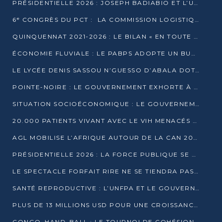
PRÉSIDENTIELLE 2026 : JOSEPH BADIABIO ET L’UDH-YUKI JOUENT LA PRUDENCE
6ᵉ CONGRÈS DU PCT : LA COMMISSION LOGISTIQUE ASSURE LA DISTRIBUTION DES KITS
QUINQUENNAT 2021-2026 : LE BILAN « EN TOUTE TRANSPARENCE » PRÉSENTÉ À LA PRESSE
ÉCONOMIE FLUVIALE : LE PABPS ADOPTE UN BUDGET 2026 DE PLUS DE 2,7 MILLIARDS FCFA
LE LYCÉE DENIS SASSOU N’GUESSO D’ABALA DOTÉ D’UNE SALLE MULTIMÉDIA
POINTE-NOIRE : LE GOUVERNEMENT EXHORTE À UN USAGE RESPONSABLE DU NOUVEAU MATÉRIEL MUNICIPAL
SITUATION SOCIOÉCONOMIQUE : LE GOUVERNEMENT INTERPELLÉ DEVANT LE SÉNAT
20.000 PATIENTS VIVANT AVEC LE VIH MENACÉS D’ARRÊT DE TRAITEMENT
AGL MOBILISE L’AFRIQUE AUTOUR DE LA CAN 2025
PRÉSIDENTIELLE 2026 : LA FORCE PUBLIQUE SE PRÉPARE À SÉCURISER LE SCRUTIN
LE SPECTACLE FORFAIT RIRE NE SE TIENDRA PAS LE 1ER JANVIER
SANTÉ REPRODUCTIVE : L’UNFPA ET LE GOUVERNEMENT AFFINENT LES PRIORITÉS DE 2026
PLUS DE 13 MILLIONS USD POUR UNE CROISSANCE VERTE ET SOUVERAINE
CONGO–HAND-BALL : LE TOURNOI DE COHÉSION ET DE FRATERNITÉ ALLUME SES LAMPIONS À BRAZZAVILLE