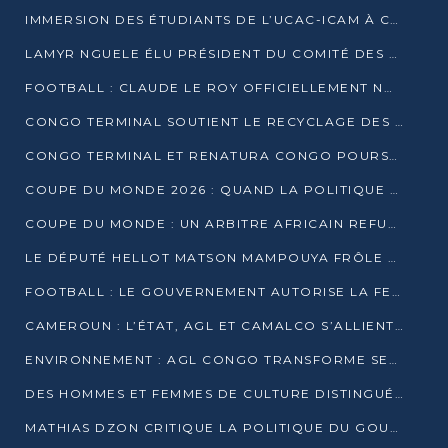
IMMERSION DES ÉTUDIANTS DE L’UCAC-ICAM À CONGO TERMINAL
LAMYR NGUELE ÉLU PRÉSIDENT DU COMITÉ DES MEMBRES D’HONNEUR DU PCT
FOOTBALL : CLAUDE LE ROY OFFICIELLEMENT NOMMÉ SÉLECTIONNEUR DU CONGO
CONGO TERMINAL SOUTIENT LE RECYCLAGE DES DÉCHETS PLASTIQUES À POINTE-NOIRE
CONGO TERMINAL ET RENATURA CONGO POURSUIVENT LEUR COMBAT POUR LA BIODIVERSITÉ
COUPE DU MONDE 2026 : QUAND LA POLITIQUE MENACE L’UNIVERSALITÉ DU FOOTBALL
COUPE DU MONDE : UN ARBITRE AFRICAIN REFUSÉ À L’ENTRÉE DES ÉTATS-UNIS
LE DÉPUTÉ HELLOT MATSON MAMPOUYA FRÔLE LA MORT LORS D’UNE EMBUSCADE DZNS LE POOL
FOOTBALL : LE GOUVERNEMENT AUTORISE LA FECOFOOT À OCCUPER LES COMPLEXES SPORTIFS
CAMEROUN : L’ÉTAT, AGL ET CAMALCO S’ALLIENT POUR UN MÉGA-PROJET FERROVIAIRE
ENVIRONNEMENT : AGL CONGO TRANSFORME SES DÉCHETS EN OUTILS DE FORMATION
DES HOMMES ET FEMMES DE CULTURE DISTINGUÉS POUR LEUR ENGAGEMENT PAR BANTOU CULTURE
MATHIAS DZON CRITIQUE LA POLITIQUE DU GOUVERNEMENT ET ALERTE SUR LA DETTE DU CONGO