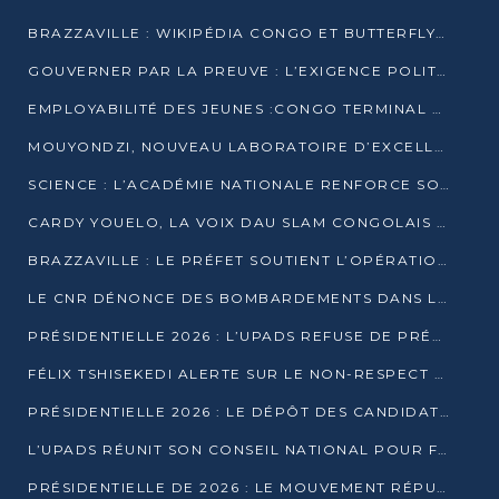
BRAZZAVILLE : WIKIPÉDIA CONGO ET BUTTERFLY SCELLENT UN PARTENARIAT POUR STRUCTURER LE BÉNÉVOLAT NUMÉRIQUE
GOUVERNER PAR LA PREUVE : L’EXIGENCE POLITIQUE DU XXIᵉ SIÈCLE
EMPLOYABILITÉ DES JEUNES :CONGO TERMINAL S’ALLIE À L’ESCIC POUR RAPPROCHER L’ÉCOLE DU TERRAIN
MOUYONDZI, NOUVEAU LABORATOIRE D’EXCELLENCE PÉDAGOGIQUE AVEC L’ENFICE
SCIENCE : L’ACADÉMIE NATIONALE RENFORCE SON ÉQUIPE ET TRACE SA FEUILLE DE ROUTE 2026
CARDY YOUELO, LA VOIX DAU SLAM CONGOLAIS QUI INTERPELLE LE MONDE
BRAZZAVILLE : LE PRÉFET SOUTIENT L’OPÉRATION « ZÉRO KULUNA » ET APPELLE À LA VIGILANCE CITOYENNE
LE CNR DÉNONCE DES BOMBARDEMENTS DANS LE POOL ET ACCUSE LE GOUVERNEMENT
PRÉSIDENTIELLE 2026 : L’UPADS REFUSE DE PRÉSENTER UN CANDIDAT ET DÉNONCE UN PROCESSUS NON CRÉDIBLE
FÉLIX TSHISEKEDI ALERTE SUR LE NON-RESPECT DES ENGAGEMENTS DE PAIX APRÈS SA RENCONTRE AVEC D. SASSOU-NGUESSO
PRÉSIDENTIELLE 2026 : LE DÉPÔT DES CANDIDATURES OUVERT DU 29 JANVIER AU 12 FÉVRIER
L’UPADS RÉUNIT SON CONSEIL NATIONAL POUR FIXER SA LIGNE POLITIQUE À DEUX MOIS DE LA PRÉSIDENTIELLE
PRÉSIDENTIELLE DE 2026 : LE MOUVEMENT RÉPUBLICAIN DÉNONCE UNE CONVOCATION ÉLECTORALE « OPAQUE ET PRÉCIPITÉE »