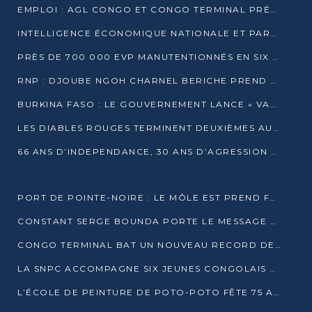
EMPLOI : AGL CONGO ET CONGO TERMINAL PRÉSÉLECTIONNENT PLUS DE 70 JEUNES À POINTE-NOIRE
INTELLIGENCE ÉCONOMIQUE NATIONALE ET PARTENARIATS INTERNATIONAUX : VERS UNE DOCTRINE SOUVERAINE DE SÉCURITÉ ÉCONOMIQUE
PRÈS DE 700 000 EVP MANUTENTIONNÉS EN SIX MOIS PAR CONGO TERMINAL
RNP : DJOUBE NGOH CHARNEL BERICHE PREND LES RÊNES DU PARTI
BURKINA FASO : LE GOUVERNEMENT LANCE « VACANCES UTILES 2026 » POUR FORMER LES ÉLÈVES À 15 MÉTIERS
LES DIABLES ROUGES TERMINENT DEUXIÈMES AU CHAMPIONNAT D’AFRIQUE ZONE 3
66 ANS D’INDEPENDANCE, 30 ANS D’AGRESSION RWAN DAISE : 4 PRESIDENCES, UN ECHEC COLLECTIF
PORT DE POINTE-NOIRE : LE MÔLE EST PREND FORME ET VISE LES GÉANTS DES MERS
CONSTANT SERGE BOUNDA PORTE LE MESSAGE DE COMPASSION DE DENIS SASSOU NGUESSO EN IRAN
CONGO TERMINAL BAT UN NOUVEAU RECORD DE PRODUCTIVITÉ AU PORT DE POINTE-NOIRE
LA SNPC ACCOMPAGNE SIX JEUNES CONGOLAIS AUX OLYMPIADES PANAFRICAINES DE MATHÉMATIQUES
L’ÉCOLE DE PEINTURE DE POTO-POTO FÊTE 75 ANS AU SERVICE DE L’ART CONGOLAIS