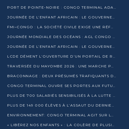
PORT DE POINTE-NOIRE : CONGO TERMINAL ADAPTE SON DRAGAGE AUX SABLES BITUMINEUX
JOURNÉE DE L’ENFANT AFRICAIN : LE GOUVERNEMENT RÉAFFIRME SON ENGAGEMENT POUR L’ACCÈS À L’EAU ET À L’ASSAINISSEMENT
FMI–CONGO : LA SOCIÉTÉ CIVILE EXIGE UNE RÉFORME DE LA FISCALITÉ PÉTROLIÈRE
JOURNÉE MONDIALE DES OCÉANS : AGL CONGO MOBILISE SES COLLABORATEURS POUR LA PRÉSERVATION DE LA BIODIVERSITÉ MARINE
JOURNÉE DE L’ENFANT AFRICAIN : LE GOUVERNEMENT MOBILISÉ POUR L’HYGIÈNE DANS LES ORPHELINATS
LCDE DÉMENT L’OUVERTURE D’UN PORTAIL DE RECRUTEMENT ET APPELLE À LA VIGILANCE
TRAVERSÉE DU MAYOMBE 2026 : UNE MARCHE POUR SENSIBILISER ET DÉPISTER AU DIABÈTE
BRACONNAGE : DEUX PRÉSUMÉS TRAFIQUANTS D’HIPPOPOTAME ÉCROUÉS À BRAZZAVILLE
CONGO TERMINAL OUVRE SES PORTES AUX FUTURS INGÉNIEURS DE L’UCAC-ICAM
PLUS DE 700 SALARIÉS SENSIBILISÉS À LA LUTTE CONTRE LA TUBERCULOSE À CONGO TERMINAL
PLUS DE 149 000 ÉLÈVES À L’ASSAUT DU DERNIER CEPE
ENVIRONNEMENT: CONGO TERMINAL AGIT SUR LE TERRAIN ET FORME LES PLUS JEUNES
« LIBÉREZ NOS ENFANTS » : LA COLÈRE DE PLUSIEURS MÈRES À BRAZZAVILLE CONTRE LA DGSP