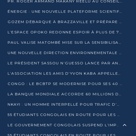
PR. ROGER ARMAND MAKANY RÉÉLU AU CONSEIL DE L’AUF
ÉNERGIE : UNE NOUVELLE PLATEFORME SCIENTIFIQUE POUR LA TRANSITION ÉNERGÉTIQUE EN AFRIQUE CENTRALE
GOZEM DÉBARQUE À BRAZZAVILLE ET PRÉPARE SON ARRIVÉE À POINTE-NOIRE
L’ESPACE OPOKO REDONNE ESPOIR À PLUS DE 775 ÉLÈVES AUTOCHTONES DANS LE NORD DU CONGO
PAUL VALISE MATOMBÉ MISE SUR LA SENSIBILISATION POUR ÉRAQUER LE GRAND BANDITISME
UNE NOUVELLE DIRECTION ENVIRONNEMENTALE POUR RENFORCER LA GESTION DES DONNÉES AU CONGO
LE PRÉSIDENT SASSOU N’GUESSO LANCE PAR ANTICIPATION LA 39ÈME JOURNÉE NATIONALE DE L’ARBRE
L’ASSOCIATION LES AMIS D’YVON KABA APPELLENT DENIS SASSOU N’GUESSO À SE PORTER CANDIDAT
CONGO : LE BCBTP SE MODERNISE POUR SES 40 ANS D’EXISTENCE
LA BANQUE MONDIALE ACCORDE 60 MILLIONS DE DOLLARS POUR LA RÉSILIENCE URBAINE AU CONGO
NKAYI : UN HOMME INTERPELLÉ POUR TRAFIC D’UN BÉBÉ CHIMPANZÉ
55 ÉTUDIANTS CONGOLAIS EN ROUTE POUR LES UNIVERSITÉS ALGÉRIENNES
LE GOUVERNEMENT CONGOLAIS SUSPEND L’IMPORTATION DES MACHETTES ET DES MOTOS
55 ÉTUDIANTS CONGOLAIS EN ROUTE POUR LES UNIVERSITÉS ALGÉRIENNES