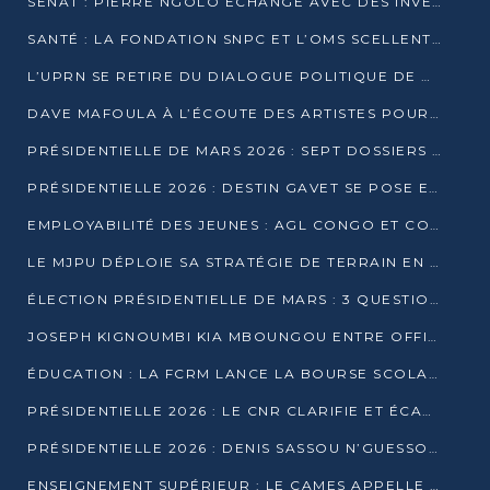
SÉNAT : PIERRE NGOLO ÉCHANGE AVEC DES INVESTISSEURS DU NUMÉRIQUE
SANTÉ : LA FONDATION SNPC ET L’OMS SCELLENT UN PARTENARIAT STRATÉGIQUE DE TROIS ANS
L’UPRN SE RETIRE DU DIALOGUE POLITIQUE DE DJAMBALA : TENSIONS DANS LE PRÉ-ÉLECTORAL CONGOLAIS
DAVE MAFOULA À L’ÉCOUTE DES ARTISTES POUR REDÉFINIR SA POLITIQUE CULTURELLE
PRÉSIDENTIELLE DE MARS 2026 : SEPT DOSSIERS DE CANDIDATURE ENREGISTRÉS À LA CLÔTURE DES DÉPÔTS
PRÉSIDENTIELLE 2026 : DESTIN GAVET SE POSE EN CANDIDAT DU « RAS-LE-BOL »
EMPLOYABILITÉ DES JEUNES : AGL CONGO ET CONGO TERMINAL S’ALLIENT À UCAC-ICAM
LE MJPU DÉPLOIE SA STRATÉGIE DE TERRAIN EN FAVEUR DE DSN
ÉLECTION PRÉSIDENTIELLE DE MARS : 3 QUESTIONS À UN EXPERT CONGOLAIS DE LA CYBERSÉCURITÉ
JOSEPH KIGNOUMBI KIA MBOUNGOU ENTRE OFFICIELLEMENT EN COURSE POUR LA PRÉSIDENTIELLE
ÉDUCATION : LA FCRM LANCE LA BOURSE SCOLAIRE FRANCINE-NTOUMI POUR PROMOUVOIR LES FILIÈRES SCIENTIFIQUES
PRÉSIDENTIELLE 2026 : LE CNR CLARIFIE ET ÉCARTE LA CANDIDATURE DU PASTEUR NTUMI
PRÉSIDENTIELLE 2026 : DENIS SASSOU N’GUESSO ANNONCE OFFICIELLEMENT SA CANDIDATURE
ENSEIGNEMENT SUPÉRIEUR : LE CAMES APPELLE À UNE UNIVERSITÉ AFRICAINE AXÉE SUR L’EMPLOYABILITÉ