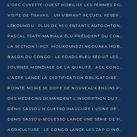
L’OFC CUVETTE-OUEST MOBILISE LES FEMMES POUR ACCUEILLIR LE PRÉSIDENT DE LA RÉPUBLIQUE
VISITE DE TRAVAIL : UN VIBRANT ACCUEIL RÉSERVÉ À DENIS SASSOU-N’GUESSO PAR L’ASSOCIATION « LES AMIS DE WOMO »
LÉKOUMOU : PLUS DE 900 ENFANTS AUTOCHTONES REÇOIVENT DES KITS SCOLAIRES GRÂCE À L’ESPACE OPOKO
PASCAL TSATY-MABIALA ÉLU PRÉSIDENT DU CONSEIL NATIONAL DE L’UPADS
LA SECTION 1-PCT MOUKOUNDZI NGOUAKA MOBILISE 100 000 FCFA POUR LE 6ᵉ CONGRÈS DU PARTI
BASSIN DU CONGO : LE FONDS BLEU SÉDUIT LES BAILLEURS À BELÉM
JOURNÉE MONDIALE DE LA QUALITÉ : AGL CONGO FORME ET SENSIBILISE LES JEUNES TALENTS
L’ACPE LANCE LA CERTIFICATION OBLIGATOIRE DES CONTRATS DE TRAVAIL DES TRANSPORTEURS
POINTE-NOIRE SE DOTE DE NOUVEAUX ENGINS POUR L’ASSAINISSEMENT ET L’ENTRETIEN ROUTIER
DES MÉDECINS DEMANDENT L’INSCRIPTION DU TRAITEMENT DU PIED-BOT DANS LES CURSUS UNIVERSITAIRES
DÉNIS SASSOU N’GUESSO INAUGURE L’USINE DE VALORISATION DU GAZ ASSOCIÉ
DENIS SASSOU-N’GUESSO LANCE UNE SÉRIE DE PROJETS DANS LE KOUILOU
AGRICULTURE : LE CONGO LANCE LES ZAP D’INONI ET YONO