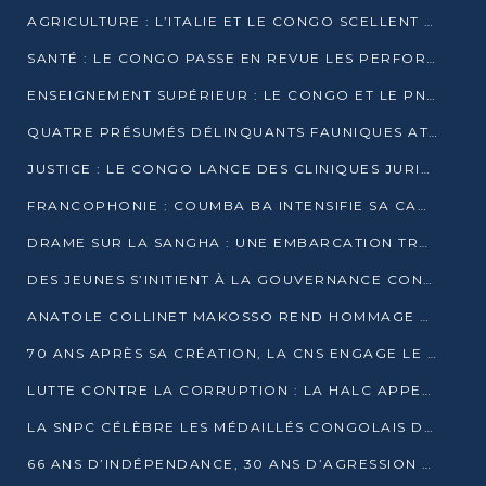
AGRICULTURE : L’ITALIE ET LE CONGO SCELLENT UN PARTENARIAT POUR UNE PRODUCTION LOCALE DURABLE
SANTÉ : LE CONGO PASSE EN REVUE LES PERFORMANCES DE SES HÔPITAUX À MI-PARCOURS
ENSEIGNEMENT SUPÉRIEUR : LE CONGO ET LE PNUD VEULENT RAPPROCHER LA FORMATION UNIVERSITAIRE DES BESOINS DU MARCHÉ DE L’EMPLOI
QUATRE PRÉSUMÉS DÉLINQUANTS FAUNIQUES ATTENDUS DEVANT LA JUSTICE POUR TRAFIC D’IVOIRE
JUSTICE : LE CONGO LANCE DES CLINIQUES JURIDIQUES POUR RAPPROCHER LE DROIT DES CITOYENS
FRANCOPHONIE : COUMBA BA INTENSIFIE SA CAMPAGNE POUR LA SUCCESSION À LA TÊTE DE L’OIF
DRAME SUR LA SANGHA : UNE EMBARCATION TRANSPORTANT DES FIDÈLES DE « NZAMBÉ YA L’HUILE » FAIT NAUFRAGE À OUESSO
DES JEUNES S’INITIENT À LA GOUVERNANCE CONTINENTALE À BRAZZAVILLE
ANATOLE COLLINET MAKOSSO REND HOMMAGE À JEAN-PAUL PIGASSE
70 ANS APRÈS SA CRÉATION, LA CNS ENGAGE LE VIRAGE DE LA DIGITALISATION
LUTTE CONTRE LA CORRUPTION : LA HALC APPELLE À PASSER DES DISCOURS AUX ACTES
LA SNPC CÉLÈBRE LES MÉDAILLÉS CONGOLAIS DES OLYMPIADES PANAFRICAINES DE MATHÉMATIQUES 2026
66 ANS D’INDÉPENDANCE, 30 ANS D’AGRESSION RWANDAISE : 4 PRÉSIDENCES, UN ÉCHEC COLLECTIF