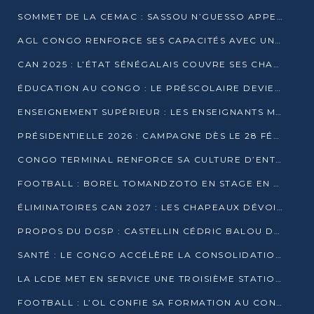
SOMMET DE LA CEMAC : SASSOU N’GUESSO APPELLE À LA VIGILANCE FACE AUX RISQUES ÉCONOMIQUES
AGL CONGO RENFORCE SES CAPACITÉS AVEC UNE GRUE DE 250 TONNES
CAN 2025 : L’ÉTAT SÉNÉGALAIS COUVRE SES CHAMPIONS D’AFRIQUE DE RÉCOMPENSES EXCEPTIONNELLES
ÉDUCATION AU CONGO : LE PRÉSCOLAIRE DEVIENT OBLIGATOIRE, LE BTS CONSACRÉ DIPLÔME D’ÉTAT
ENSEIGNEMENT SUPÉRIEUR : LES ENSEIGNANTS MAINTIENNENT LA GRÈVE ET EXIGENT UN ACCORD ÉCRIT AVEC L’ÉTAT
PRÉSIDENTIELLE 2026 : CAMPAGNE DÈS LE 28 FÉVRIER, SCRUTIN LES 12 ET 15 MARS
CONGO TERMINAL RENFORCE SA CULTURE D’ENTREPRISE AVEC LE PROGRAMME « WIN TOGETHER »
FOOTBALL : BOREL TOMANDZOTO EN STAGE EN ESPAGNE AVEC POLISSYA FC
ÉLIMINATOIRES CAN 2027 : LES CHAPEAUX DÉVOILÉS, LE CONGO FIXÉ SUR SON SORT
PROPOS DU DGSP : CASTELLIN CÉDRIC BALOU DÉNONCE DES PROPOS INTIMIDANTS
SANTÉ : LE CONGO ACCÉLÈRE LA CONSOLIDATION DE L’OFFRE DE SOINS
LA LCDE MET EN SERVICE UNE TROISIÈME STATION D’EAU POTABLE À MFILOU
FOOTBALL : L’OL CONFIE SA FORMATION AU CONGOLAIS CHRISTIAN BASSILA