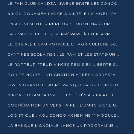
LE FAN CLUB KANDZA MWENE INVITE LES CONGOLAIS À UNE FORTE AFFLUENCE AU STADE DE KINTÉLÉ
NINON GOUAMBA LANCE À KINTÉLÉ LA MOBILISATION POUR L’INVESTITURE DR DSN
ENSEIGNEMENT SUPÉRIEUR : L’UDSN INAUGURE DES LABORATOIRES POUR BOOSTER LA FORMATION PRATIQUE
LA « VAGUE BLEUE » SE PRÉPARE À UN 16 AVRIL HISTORIQUE
LE CRS ALLIE EAU POTABLE ET AGRICULTURE SCOLAIRE AU CŒUR DE LA TRANSFORMATION DES ÉCOLES RURALES
CANTINES SCOLAIRES : LE PAM ET LES ÉTATS-UNIS AU CONTACT DES ÉCOLIERS DE KINKALA
LE RAPPEUR FREUD VINCES REMIS EN LIBERTÉ SOUS PRESSION MÉDIATIQUE
POINTE-NOIRE : INDIGNATION APRÈS L’ARRESTATION DU RAPPEUR FREUD VINCES
OWEN OKANDZE SACRÉ VAINQUEUR DU CONCOURS SLAM POUR LA VIE
NINON GOUAMBA INVITE LES TÉKÉS À « FAIRE BLOC » POUR PESER DANS LE DÉBAT NATIONAL
COOPÉRATION UNIVERSITAIRE : L’UMNG SIGNE UN ACCORD STRATÉGIQUE AVEC L’UNIVERSITÉ HAINAN EN CHINE
LOGISTIQUE : AGL CONGO ACHEMINE 11 MODULES GÉANTS JUSQU’À BRAZZAVILLE
LA BANQUE MONDIALE LANCE UN PROGRAMME DE 394 MILLIONS DE DOLLARS POUR LE BASSIN DU CONGO