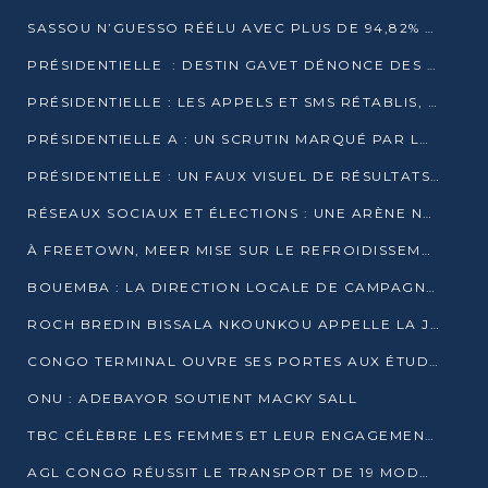
SASSOU N’GUESSO RÉÉLU AVEC PLUS DE 94,82% DES VOIX
PRÉSIDENTIELLE : DESTIN GAVET DÉNONCE DES IRRÉGULARITÉS ET REVENDIQUE LA VICTOIRE
PRÉSIDENTIELLE : LES APPELS ET SMS RÉTABLIS, INTERNET RESTE BLOQUÉ
PRÉSIDENTIELLE A : UN SCRUTIN MARQUÉ PAR LA COUPURE D’INTERNET ET UNE AFFLUENCE TIMIDE À BRAZZAVILLE
PRÉSIDENTIELLE : UN FAUX VISUEL DE RÉSULTATS CIRCULE
RÉSEAUX SOCIAUX ET ÉLECTIONS : UNE ARÈNE NUMÉRIQUE EN PLEINE MUTATION AU CONGO
À FREETOWN, MEER MISE SUR LE REFROIDISSEMENT PASSIF FACE À LA CHALEUR EXTRÊME
BOUEMBA : LA DIRECTION LOCALE DE CAMPAGNE DE DENIS SASSOU N’GUESSO MULTIPLIE LES ACTIVITÉS DE MOBILISATION
ROCH BREDIN BISSALA NKOUNKOU APPELLE LA JEUNESSE DE GOMA TSÉ-TSÉ À UN VOTE MASSIF POUR DENIS SASSOU NGUESSO
CONGO TERMINAL OUVRE SES PORTES AUX ÉTUDIANTS EN TRANSPORT ET LOGISTIQUE
ONU : ADEBAYOR SOUTIENT MACKY SALL
TBC CÉLÈBRE LES FEMMES ET LEUR ENGAGEMENT À L’OCCASION DU 8 MARS
AGL CONGO RÉUSSIT LE TRANSPORT DE 19 MODULES HORS GABARIT ENTRE POINTE-NOIRE ET BRAZZAVILLE