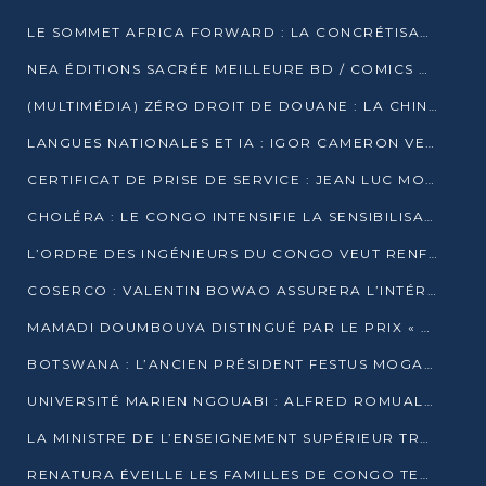
LE SOMMET AFRICA FORWARD : LA CONCRÉTISATION DE PARTENARIATS ÉQUILIBRÉS ET TOURNÉS VERS L’AVENIR ENTRE LE CONTINENT AFRICAIN ET LA FRANCE
NEA ÉDITIONS SACRÉE MEILLEURE BD / COMICS D’AFRIQUE AU KENYA
(MULTIMÉDIA) ZÉRO DROIT DE DOUANE : LA CHINE ET L’AFRIQUE VERS UNE PROXIMITÉ SANS PRÉCÉDENT (PAPIER GÉNÉRAL)
LANGUES NATIONALES ET IA : IGOR CAMERON VEUT ARRIMER LA STRATÉGIE IA À LA LOI SUR LA RECHERCHE
CERTIFICAT DE PRISE DE SERVICE : JEAN LUC MOUTHOU DÉMENT UNE « FAKE NEWS »
CHOLÉRA : LE CONGO INTENSIFIE LA SENSIBILISATION AU MARCHÉ DE TALANGAÏ
L’ORDRE DES INGÉNIEURS DU CONGO VEUT RENFORCER L’ÉTHIQUE ET LA CRÉDIBILITÉ DE LA PROFESSION
COSERCO : VALENTIN BOWAO ASSURERA L’INTÉRIM À LA TÊTE DU BUREAU EXÉCUTIF NATIONAL
MAMADI DOUMBOUYA DISTINGUÉ PAR LE PRIX « SUPER GRAND BÂTISSEUR BABACAR N’DIAYE »
BOTSWANA : L’ANCIEN PRÉSIDENT FESTUS MOGAE EST MORT À 86 ANS
UNIVERSITÉ MARIEN NGOUABI : ALFRED ROMUALD NGUYA POATY SOUTIENT UNE THÈSE SUR LE PARADOXE DE LA CROISSANCE EN ZONE CEMAC
LA MINISTRE DE L’ENSEIGNEMENT SUPÉRIEUR TRACE SA FEUILLE DE ROUTE
RENATURA ÉVEILLE LES FAMILLES DE CONGO TERMINAL À LA PROTECTION DE L’ENVIRONNEMENT