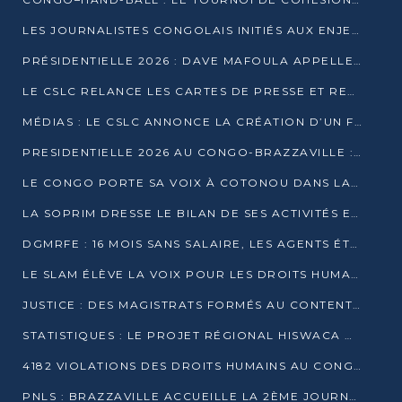
LES JOURNALISTES CONGOLAIS INITIÉS AUX ENJEUX DE L’ÉCONOMIE BLEUE
PRÉSIDENTIELLE 2026 : DAVE MAFOULA APPELLE LES CONGOLAIS À UN « NOUVEAU DÉPART »
LE CSLC RELANCE LES CARTES DE PRESSE ET RECONNAÎT OFFICIELLEMENT LES MÉDIAS EN LIGNE
MÉDIAS : LE CSLC ANNONCE LA CRÉATION D’UN FONDS D’APPUI À LA PRESSE
PRESIDENTIELLE 2026 AU CONGO-BRAZZAVILLE : UN CASTING ÉLARGI
LE CONGO PORTE SA VOIX À COTONOU DANS LA LUTTE CONTRE LA TUBERCULOSE
LA SOPRIM DRESSE LE BILAN DE SES ACTIVITÉS ET FIXE DE NOUVELLES PRIORITÉS
DGMRFE : 16 MOIS SANS SALAIRE, LES AGENTS ÉTOUFFENT DANS LE SILENCE
LE SLAM ÉLÈVE LA VOIX POUR LES DROITS HUMAINS À BRAZZAVILLE
JUSTICE : DES MAGISTRATS FORMÉS AU CONTENTIEUX DE LA PROPRIÉTÉ INTELLECTUELLE
STATISTIQUES : LE PROJET RÉGIONAL HISWACA OFFICIELLEMENT LANCÉ AU CONGO
4182 VIOLATIONS DES DROITS HUMAINS AU CONGO EN 2025 SELON LE CAD
PNLS : BRAZZAVILLE ACCUEILLE LA 2ÈME JOURNÉE SCIENTIFIQUE SUR LE VIH/SIDA