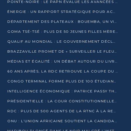
POINTE-NOIRE : LE PAPN ÉVALUE LES AVANCÉES DU MÔLE EST
ÉNERGIE : UN RAPPORT STRATÉGIQUE POUR ACCÉLÉRER LA TRANSITION AU CONGO
DÉPARTEMENT DES PLATEAUX : BOUEMBA, UN VIVIER ÉCONOMIQUE PRÊT À EXPLOSER
GOMA TSÉ-TSÉ : PLUS DE 50 JEUNES FILLES MÈRES SENSIBILISÉES À LA SANTÉ SEXUELLE
QUALIF AU MONDIAL : LE GOUVERNEMENT DÉCLARE LA JOURNÉE DU 1ER AVRIL 2026 CHÔMÉE ET PAYÉE
BRAZZAVILLE PROMET DE « SURVEILLER LE FLEUVE » APRÈS LA QUALIFICATION DE LA RDC AU MONDIAL
MÉDIAS ET ÉGALITÉ : UN DÉBAT AUTOUR DU LIVRE « CES FEMMES QUI REPRENNENT LE POUVOIR SUR LEUR VIE »
60 ANS APRÈS, LA RDC RETROUVE LA COUPE DU MONDE
CONGO TERMINAL FORME PLUS DE 100 ÉTUDIANTS AUX TECHNIQUES D’EMBAUCHE
INTELLIGENCE ÉCONOMIQUE : PATRICE PASSY THÉORISE UNE STRATÉGIE ADAPTÉE AUX CONTEXTES FRAGMENTÉS
PRÉSIDENTIELLE : LA COUR CONSTITUTIONNELLE CONFIRME LA VICTOIRE DE SASSOU NGUESSO AVEC 94,90 % DES SUFFRAGES
RDC : PLUS DE 500 AGENTS DE LA RTNC À LA RETRAITE, UNE PAGE SE TOURNE
ONU : L’UNION AFRICAINE SOUTIENT LA CANDIDATURE DE MACKY SALL
MADIBOU PLONGÉ DANS LE NOIR MALGRÉ L’INSTALLATION D’UN NOUVEAU TRANSFORMATEUR