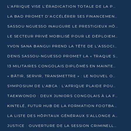
L’AFRIQUE VISE L’ÉRADICATION TOTALE DE LA POLIOMYÉLITE D’ICI 2026
LA BAD PROMET D’ACCÉLÉRER SES FINANCEMENTS AVEC LE MINISTÈRE DE L’ASSAINISSEMENT
SASSOU NGUESSO INAUGURE LE PRESTIGIEUX HÔTEL KEMPINSKI BRAZZAVILLE
LE SECTEUR PRIVÉ MOBILISÉ POUR LE DÉPLOIEMENT DE 19 MINI-CENTRALES SOLAIRES
YVON SANA BANGUI PREND LA TÊTE DE L’ASSOCIATION DES BANQUES CENTRALES AFRICAINES
DENIS SASSOU-NGUESSO PROMET LA « TRAQUE SANS RELÂCHE » DU GRAND BANDITISME
13 MILITAIRES CONGOLAIS DIPLÔMÉS EN MAINTENANCE INDUSTRIELLE APRÈS TROIS ANS DE FORMATION À L’UNIVERSITÉ MARIEN-NGOUABI
« BÂTIR, SERVIR, TRANSMETTRE » : LE NOUVEL OUVRAGE QUI INTERPELLE LES COLLECTIVITÉS
SYMPOSIUM DE L’ABCA : L’AFRIQUE PLAIDE POUR UN FINANCEMENT CLIMATIQUE ÉQUITABLE
TAEKWONDO : DEUX JUNIORS CONGOLAIS À LA FINALE D’OPEN SYRIES 2025 À ABIDJAN
KINTELÉ, FUTUR HUB DE LA FORMATION FOOTBALLISTIQUE AFRICAINE ?
LA LISTE DES HÔPITAUX GÉNÉRAUX S’ALLONGE AU CONGO
JUSTICE : OUVERTURE DE LA SESSION CRIMINELLE À BRAZZAVILLE AVEC 52 DOSSIERS AU RÔLE