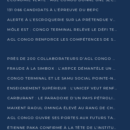
131 066 CANDIDATS À L’ÉPREUVE DU BEPC
ALERTE À L’ESCROQUERIE SUR LA PRÉTENDUE VENTE DE PARCELLES AFAT
MÔLE EST : CONGO TERMINAL RELÈVE LE DÉFI TECHNIQUE DES SABLES BITUMINEUX
AGL CONGO RENFORCE LES COMPÉTENCES DE SES ÉQUIPES AVEC LA CERTIFICATION CACES® R483
PRÈS DE 200 COLLABORATEURS D’AGL CONGO EN FORMATION JUSQU’EN JUILLET
FRAUDE À LA SIMBOX : L’ARPCE DÉMANTÈLE UN RÉSEAU UTILISANT DES CARTES SIM OUGANDAISES
CONGO TERMINAL ET LE SAMU SOCIAL POINTE-NOIRE RENOUVELLENT LEUR PARTENARIAT EN FAVEUR DES JEUNES VULNÉRABLES
ENSEIGNEMENT SUPÉRIEUR : L’UNICEF VEUT RENFORCER LA RECHERCHE SUR LES QUESTIONS DE L’ENFANCE
CARBURANT : LE PARADOXE D’UN PAYS PÉTROLIER CONFRONTÉ À DES PÉNURIES RÉCURRENTES
MAIXENT RAOUL OMINGA ÉLEVÉ AU RANG DE CHEVALIER DE L’ORDRE DE L’AMITIÉ ENTRE LA RUSSIE ET LE CONGO
AGL CONGO OUVRE SES PORTES AUX FUTURS TALENTS DE LA LOGISTIQUE
ÉTIENNE PAKA CONFIRMÉ À LA TÊTE DE L’INSTITUT GÉOGRAPHIQUE NATIONAL