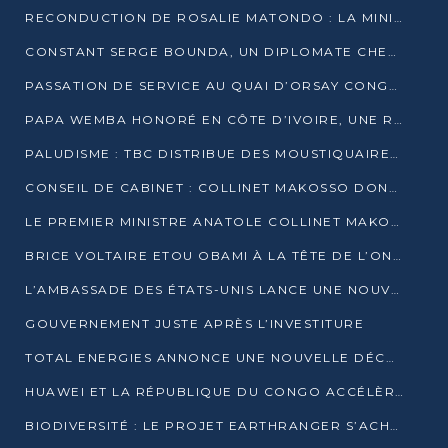
RECONDUCTION DE ROSALIE MATONDO : LA MINISTRE PROMET D’ACCÉLÉRER LE TRAITEMENT DES DOSSIERS ET DE RELEVER DE NOUVEAUX DÉFIS
CONSTANT SERGE BOUNDA, UN DIPLOMATE CHEVRONNÉ AUX COMMANDES DES AFFAIRES ÉTRANGÈRES
PASSATION DE SERVICE AU QUAI D’ORSAY CONGOLAIS : GAKOSSO PASSE LE FLAMBEAU À BOUNDA
PAPA WEMBA HONORÉ EN CÔTE D’IVOIRE, UNE RUE PORTE DÉSORMAIS SON NOM
PALUDISME : TBC DISTRIBUE DES MOUSTIQUAIRES DANS DEUX CSI DE BRAZZAVILLE
CONSEIL DE CABINET : COLLINET MAKOSSO DONNE SES DERNIÈRES ORIENTATIONS
LE PREMIER MINISTRE ANATOLE COLLINET MAKOSSO DÉMISSIONNE AVEC SON GOUVERNEMENT
BRICE VOLTAIRE ETOU OBAMI À LA TÊTE DE L’ONEC-C POUR TROIS ANS
L’AMBASSADE DES ÉTATS-UNIS LANCE UNE NOUVELLE COHORTE DU PROGRAMME ACCESS MICRO-SCHOLARSHIP
GOUVERNEMENT JUSTE APRÈS L’INVESTITURE
TOTAL ENERGIES ANNONCE UNE NOUVELLE DÉCOUVERTE D’HYDROCARBURES SUR LE PERMIS MOHO AU LARGE DU CONGO
HUAWEI ET LA RÉPUBLIQUE DU CONGO ACCÉLÈRENT LEUR PARTENARIAT
BIODIVERSITÉ : LE PROJET EARTHRANGER S’ACHÈVE, MAIS LES DÉFIS DEMEURENT