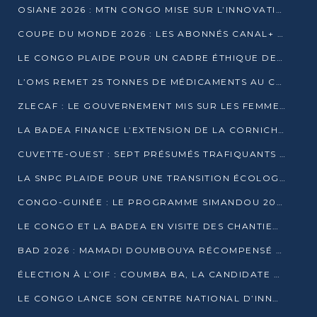
OSIANE 2026 : MTN CONGO MISE SUR L’INNOVATION POUR RELEVER LES DÉFIS AFRICAINS
COUPE DU MONDE 2026 : LES ABONNÉS CANAL+ AU CONGO DÉÇUS À QUELQUES JOURS DU COUP D’ENVOI
LE CONGO PLAIDE POUR UN CADRE ÉTHIQUE DE L’INTELLIGENCE ARTIFICIELLE À DAKAR
L’OMS REMET 25 TONNES DE MÉDICAMENTS AU CONGO POUR RENFORCER LA RIPOSTE AUX ÉPIDÉMIES
ZLECAF : LE GOUVERNEMENT MIS SUR LES FEMMES ENTREPRENEURES
LA BADEA FINANCE L’EXTENSION DE LA CORNICHE SUD DE BRAZZAVILLE
CUVETTE-OUEST : SEPT PRÉSUMÉS TRAFIQUANTS DE FAUNE INTERPELLÉS À EWO ET KELLÉ
LA SNPC PLAIDE POUR UNE TRANSITION ÉCOLOGIQUE PROGRESSIVE
CONGO-GUINÉE : LE PROGRAMME SIMANDOU 2040 AU CŒUR DES ÉCHANGES À LA BAD
LE CONGO ET LA BADEA EN VISITE DES CHANTIERS
BAD 2026 : MAMADI DOUMBOUYA RÉCOMPENSÉ PAR LE TROPHÉE BABACAR NDIAYE À BRAZZAVILLE
ÉLECTION À L’OIF : COUMBA BA, LA CANDIDATE DISCRÈTE QUI BOUSCULE LE JEU DIPLOMATIQUE
LE CONGO LANCE SON CENTRE NATIONAL D’INNOVATION