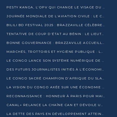
PESTY KANGA, L’OPV QUI CHANGE LE VISAGE DU REPORTAGE AU CONGO
JOURNÉE MONDIALE DE L’AVIATION CIVILE : LE CONGO MISE SUR L’INNOVATION ET LA SÉCURITÉ
BILILI BD FESTIVAL 2025 : BRAZZAVILLE CÉLÈBRE DIX ANS DE CRÉATION GRAPHIQUE AFRICAINE
TENTATIVE DE COUP D’ÉTAT AU BÉNIN : LE LIEUTENANT-COLONEL TIGRI S’AUTOPROCLAME CHEF D’UN COMITÉ MILITAIRE
BONNE GOUVERNANCE : BRAZZAVILLE ACCUEILLE LES PREMIÈRES JOURNÉES CONGOLAISES DE L’ÉVALUATION
MARCHÉS, TROTTOIRS ET HYGIÈNE PUBLIQUE : LE GOUVERNEMENT DURCIT LE TON
LE CONGO LANCE SON SYSTÈME NUMÉRIQUE DE VÉRIFICATION DU BOIS
DES FUTURS JOURNALISTES INITIÉS À L’ÉCONOMIE BLEUE DURABLE
LE CONGO SACRÉ CHAMPION D’AFRIQUE DU SLAM 2025
LA VISION DU CONGO AXÉE SUR UNE ÉCONOMIE BAS CARBONE AU RENDEZ-VOUS DE MONACO 2025
RECONNAISSANCE : HONNEUR À PARIS POUR MAIXENT RAOUL OMINGA
CANAL+ RELANCE LA CHAÎNE CAN ET DÉVOILE UNE OFFRE EXCEPTIONNELLE POUR DÉCEMBRE
LA DETTE DES PAYS EN DÉVELOPPEMENT ATTEINT UN SOMMET HISTORIQUE ENTRE 2022 ET 2024