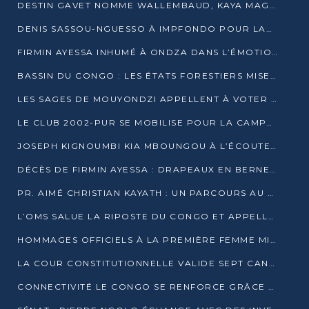
DESTIN GAVET NOMME WALLEMBAUD, KAYA MAGANE, BOUDZIKA ET MBOUSSA-ELLAH AUX COMMANDES DE SA CAMPAGNE
DENIS SASSOU-NGUESSO À IMPFONDO POUR LANCER LE CORRIDOR 13
FIRMIN AYESSA INHUMÉ À ONDZA DANS L’ÉMOTION ET LE RECUEILLEMENT
BASSIN DU CONGO : LES ÉTATS FORESTIERS MISENT SUR LES MARCHÉS CARBONE
LES SAGES DE MOUYONDZI APPELLENT À VOTER DENIS SASSOU-NGUESSO
LE CLUB 2002-PUR SE MOBILISE POUR LA CAMPAGNE
JOSEPH KIGNOUMBI KIA MBOUNGOU À L’ÉCOUTE DE TALANGAÏ
DÉCÈS DE FIRMIN AYESSA : DRAPEAUX EN BERNE LUNDI
PR. AIMÉ CHRISTIAN KAYATH : UN PARCOURS AU SERVICE DE LA RECHERCHE ET DE L’INNOVATION
L’OMS SALUE LA RIPOSTE DU CONGO ET APPELLE À DES RÉFORMES DURABLES
HOMMAGES OFFICIELS À LA PREMIÈRE FEMME MINISTRE DU CONGO
LA COUR CONSTITUTIONNELLE VALIDE SEPT CANDIDATURES POUR LA PRÉSIDENTIELLE
CONNECTIVITÉ LE CONGO SE RENFORCE GRÂCE AU CÂBLE 2AFRICA