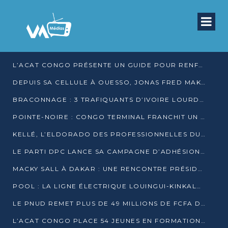
L’ACAT CONGO PRÉSENTE UN GUIDE POUR RENFORCER LES GARANTIES JUDICIAIRES EN GARDE À VUE
DEPUIS SA CELLULE À OUESSO, JONAS FRED MAKITA DÉNONCE CE QU’IL QUALIFIE DE DÉNI DE JUSTICE
BRACONNAGE : 3 TRAFIQUANTS D’IVOIRE LOURDEMENT CONDAMNÉS À DJAMBALA
POINTE-NOIRE : CONGO TERMINAL FRANCHIT UN CAP HISTORIQUE AVEC 99 MOUVEMENTS/HEURE
KELLÉ, L’ELDORADO DES PROFESSIONNELLES DU SEXE
LE PARTI DPC LANCE SA CAMPAGNE D’ADHÉSIONS ET VEUT STRUCTURER SA PRÉSENCE DANS LES 15 DÉPARTEMENTS
MACKY SALL À DAKAR : UNE RENCONTRE PRÉSIDENTIELLE QUI DIVISE L’OPINION SÉNÉGALAISE
POOL : LA LIGNE ÉLECTRIQUE LOUINGUI-KINKALA-BOKO MISE EN SERVICE
LE PNUD REMET PLUS DE 49 MILLIONS DE FCFA D’ÉQUIPEMENTS POUR ACCÉLÉRER LA NUMÉRISATION DU SYSTÈME DE SANTÉ
L’ACAT CONGO PLACE 54 JEUNES EN FORMATION PROFESSIONNELLE