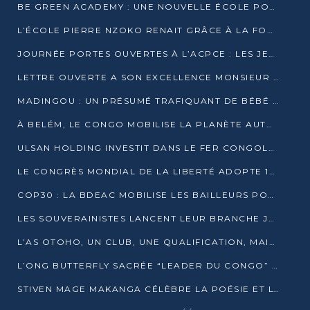
BE GREEN ACADEMY : UNE NOUVELLE ÉCOLE POUR LES MÉTIERS DE L’ÉCOLOGIE À POINTE-NOIRE
L’ÉCOLE PIERRE NZOKO RENAIT GRÂCE À LA FONDATION MUCODEC
JOURNÉE PORTES OUVERTES À L’ACPCE : LES JEUNES EN IMMERSION DANS L’ENTREPRISE
LETTRE OUVERTE A SON EXCELLENCE MONSIEUR DENIS SASSOU NGUESSO, PRESIDENT DE LAREPUBLIQUE DU CONGO
MADINGOU : UN PRÉSUMÉ TRAFIQUANT DE BÉBÉ CHIMPANZÉ FIXÉ SUR SON SORT LE 20 NOVEMBRE
À BELÉM, LE CONGO MOBILISE LA PLANÈTE AUTOUR DU FONDS BLEU POUR LE BASSIN DU CONGO
ULSAN HOLDING INVESTIT DANS LE FER CONGOLAIS
LE CONGRÈS MONDIAL DE LA LIBERTÉ ADOPTE 14 RÉSOLUTIONS HISTORIQUES
COP30 : LA BDEAC MOBILISE LES BAILLEURS POUR LE FONDS BLEU DU BASSIN DU CONGO
LES SOUVERAINISTES LANCENT LEUR BRANCHE JEUNE À BRAZZAVILLE
L’AS OTOHO, UN CLUB, UNE QUALIFICATION, MAIS ENCORE DES DOUTES
L’ONG BUTTERFLY SACRÉE “LEADER DU CONGO” AU PRIX D’EXCELLENCE 2025
STIVEN MAGE MAKANGA CÉLÈBRE LA POÉSIE ET L’HUMAIN AVEC SON RECUEIL “HECTARE”