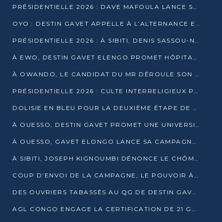
PRÉSIDENTIELLE 2026 : DAVE MAFOULA LANCE SA « VAGUE DU NOUVEAU DÉPART » À IMPFONDO
OYO : DESTIN GAVET APPELLE À L’ALTERNANCE ET À LA RESPONSABILITÉ DE LA JEUNESSE
PRÉSIDENTIELLE 2026 : À SIBITI, DENIS SASSOU-N’GUESSO PARIE SUR LES RESSOURCES DE LA LEKOUMOU
À EWO, DESTIN GAVET ELENGO PROMET HÔPITAL, CHEMIN DE FER ET AUDIT DES FINANCES PUBLIQUES
À OWANDO, LE CANDIDAT DU MR DÉROULE SON PROGRAMME DE “CHANGEMENT”
PRÉSIDENTIELLE 2026 : CULTE INTERRELIGIEUX POUR LA PAIX À OUENZÉ
DOLISIE EN BLEU POUR LA DEUXIÈME ÉTAPE DE CAMPAGNE DE DSN
À OUESSO, DESTIN GAVET PROMET UNE UNIVERSITÉ POUR LA SANGHA
À OUESSO, GAVET ELONGO LANCE SA CAMPAGNE SOUS LE SIGNE DU RENOUVEAU
À SIBITI, JOSEPH KIGNOUMBI DÉNONCE LE CHÔMAGE ET LES DÉFAILLANCES DE L’ÉTAT
COUP D’ENVOI DE LA CAMPAGNE, LE POUVOIR À POINTE-NOIRE, L’OPPOSITION À OUESSO ET SIBITI
DES OUVRIERS TABASSÉS AU QG DE DESTIN GAVET À 24 HEURES DE L’OUVERTURE DE LA CAMPAGNE
AGL CONGO ENGAGE LA CERTIFICATION DE 21 GRUTIERS AUX NORMES INTERNATIONALES