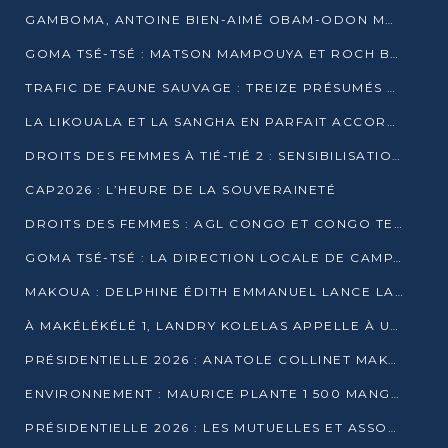
GAMBOMA, ANTOINE BIEN-AIMÉ OBAM-ODON MOBILISE LES 32 148 ÉLECTEURS EN FAVEUR DE DENIS SASSOU NGUESSO
GOMA TSÉ-TSÉ : MATSON MAMPOUYA ET ROCH BREDIN BISSALA NKOUNKOU EN CAMPAGNE DE PROXIMITÉ
TRAFIC DE FAUNE SAUVAGE : TREIZE PRÉSUMÉS TRAFIQUANTS INTERPELLÉS AU CONGO EN 2025
LA LIKOUALA ET LA SANGHA EN PARFAIT ACCORD AVEC LE PROJET DE SOCIÉTÉ DU CANDIDAT DENIS SASSOU-N’GUESSO
DROITS DES FEMMES À TIÉ-TIÉ 2 : SENSIBILISATION ET PÉDAGOGIE SUR LE DROIT DE VOTE
CAP2026 : L’HEURE DE LA SOUVERAINETÉ
DROITS DES FEMMES : AGL CONGO ET CONGO TERMINAL METTENT EN AVANT LE LEADERSHIP FÉMININ
GOMA TSÉ-TSÉ : LA DIRECTION LOCALE DE CAMPAGNE INTENSIFIE LA SENSIBILISATION DANS LES VILLAGES
MAKOUA : DELPHINE ÉDITH EMMANUEL LANCE LA CAMPAGNE POUR DENIS SASSOU-N’GUESSO
À MAKÉLÉKÉLÉ 1, LANDRY KOLELAS APPELLE À UNE MOBILISATION MASSIVE EN FAVEUR DE DENIS SASSOU-N’GUESSO
PRÉSIDENTIELLE 2026 : ANATOLE COLLINET MAKOSSO DÉFEND LE PROJET DE SOCIÉTÉ DE DENIS SASSOU NGUESSO
ENVIRONNEMENT : MAURICE PLANTE 1 500 MANGROVES POUR HONORER WANGARI MAATHAI
PRÉSIDENTIELLE 2026 : LES MUTUELLES ET ASSOCIATIONS S’IMPLIQUENT DANS LA CAMPAGNE ÉLECTORALE À TIÉ-TIÉ 2 (POINTE-NOIRE)