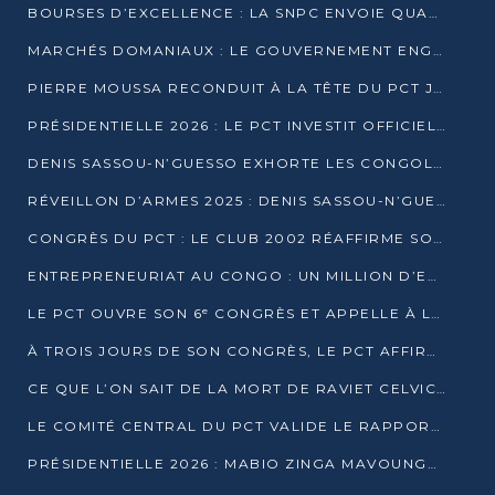
BOURSES D’EXCELLENCE : LA SNPC ENVOIE QUATRE NOUVEAUX TALENTS CONGOLAIS SE FORMER À BAKOU
MARCHÉS DOMANIAUX : LE GOUVERNEMENT ENGAGE LA STRUCTURATION DES TAXES D’ASSAINISSEMENT
PIERRE MOUSSA RECONDUIT À LA TÊTE DU PCT JUSQU’EN 2031
PRÉSIDENTIELLE 2026 : LE PCT INVESTIT OFFICIELLEMENT DENIS SASSOU NGUESSO
DENIS SASSOU-N’GUESSO EXHORTE LES CONGOLAIS À L’UNITÉ ET AU FAIR-PLAY DÉMOCRATIQUE EN 2026
RÉVEILLON D’ARMES 2025 : DENIS SASSOU-N’GUESSO GARANTIT DES ÉLECTIONS 2026 PAISIBLES ET SÉCURISÉES
CONGRÈS DU PCT : LE CLUB 2002 RÉAFFIRME SON SOUTIEN À DENIS SASSOU-N’GUESSO POUR 2026
ENTREPRENEURIAT AU CONGO : UN MILLION D’EUROS POUR FINANCER LES STARTUPS DÈS 2026
LE PCT OUVRE SON 6ᵉ CONGRÈS ET APPELLE À LA CANDIDATURE DE DENIS SASSOU NGUESSO
À TROIS JOURS DE SON CONGRÈS, LE PCT AFFIRME AVOIR ATTEINT TOUS SES OBJECTIFS
CE QUE L’ON SAIT DE LA MORT DE RAVIET CELVIC N’TSIANTSIE
LE COMITÉ CENTRAL DU PCT VALIDE LE RAPPORT DU CONGRÈS ET SOUTIENT DENIS SASSOU N’GUESSO
PRÉSIDENTIELLE 2026 : MABIO ZINGA MAVOUNGOU DÉCLARE SA CANDIDATURE ET CHARGE LE BILAN DU PCT