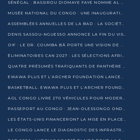
SÉNÉGAL : BASSIROU DIOMAYE FAYE NOMME AL AMINOU LÔ PREMIER MINISTRE
MUSÉE NATIONAL DU CONGO : UNE INAUGURATION PORTEUSE D’ESPOIR POUR LA CULTURE
ASSEMBLÉES ANNUELLES DE LA BAD : LA SOCIÉTÉ CIVILE CONGOLAISE À LA RECHERCHE DE PARTENAIRES POUR SES PROJETS
DENIS SASSOU-NGUESSO ANNONCE LA FIN DU VISA POUR LES AFRICAINS EN 2027
OIF : LE DR. COUMBA BÂ PORTE UNE VISION DE DIALOGUE, DE STABILITÉ ET DE RÉFORME À LA TÊTE
ÉLIMINATOIRES CAN 2027 : LES SÉLECTIONS AFRICAINES CONNAISSENT LEURS ADVERSAIRES
QUATRE PRÉSUMÉS TRAFIQUANTS DE PANTHÈRE ARRÊTÉS À EWO
EWAWA PLUS ET L’ARCHER FOUNDATION LANCENT UN CAMP DE BASKET POUR LES JEUNES À BRAZZAVILLE
BASKETBALL: EWAWA PLUS ET L’ARCHER FOUNDATION LANCENT UN CAMP POUR LES JEUNES
AGL CONGO LIVRE 270 VÉHICULES POUR MODERNISER LE TRANSPORT URBAIN
PASSEPORT AU CONGO : JEAN-OLESSONGO ONDAYE VEUT METTRE FIN AUX LENTEURS ADMINISTRATIVES
LES ÉTATS-UNIS FINANCERONT LA MISE EN PLACE DE JUSQU’À 50 CLINIQUES DE LUTTE CONTRE L’EBOLA
LE CONGO LANCE LE DIAGNOSTIC DES INFRASTRUCTURES SPORTIVES DU COMPLEXE DE KINTÉLÉ