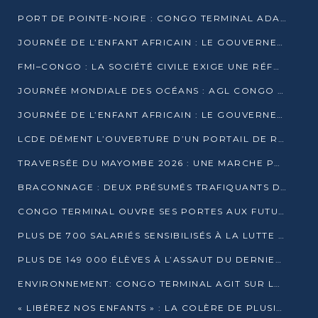
PORT DE POINTE-NOIRE : CONGO TERMINAL ADAPTE SON DRAGAGE AUX SABLES BITUMINEUX
JOURNÉE DE L’ENFANT AFRICAIN : LE GOUVERNEMENT RÉAFFIRME SON ENGAGEMENT POUR L’ACCÈS À L’EAU ET À L’ASSAINISSEMENT
FMI–CONGO : LA SOCIÉTÉ CIVILE EXIGE UNE RÉFORME DE LA FISCALITÉ PÉTROLIÈRE
JOURNÉE MONDIALE DES OCÉANS : AGL CONGO MOBILISE SES COLLABORATEURS POUR LA PRÉSERVATION DE LA BIODIVERSITÉ MARINE
JOURNÉE DE L’ENFANT AFRICAIN : LE GOUVERNEMENT MOBILISÉ POUR L’HYGIÈNE DANS LES ORPHELINATS
LCDE DÉMENT L’OUVERTURE D’UN PORTAIL DE RECRUTEMENT ET APPELLE À LA VIGILANCE
TRAVERSÉE DU MAYOMBE 2026 : UNE MARCHE POUR SENSIBILISER ET DÉPISTER AU DIABÈTE
BRACONNAGE : DEUX PRÉSUMÉS TRAFIQUANTS D’HIPPOPOTAME ÉCROUÉS À BRAZZAVILLE
CONGO TERMINAL OUVRE SES PORTES AUX FUTURS INGÉNIEURS DE L’UCAC-ICAM
PLUS DE 700 SALARIÉS SENSIBILISÉS À LA LUTTE CONTRE LA TUBERCULOSE À CONGO TERMINAL
PLUS DE 149 000 ÉLÈVES À L’ASSAUT DU DERNIER CEPE
ENVIRONNEMENT: CONGO TERMINAL AGIT SUR LE TERRAIN ET FORME LES PLUS JEUNES
« LIBÉREZ NOS ENFANTS » : LA COLÈRE DE PLUSIEURS MÈRES À BRAZZAVILLE CONTRE LA DGSP