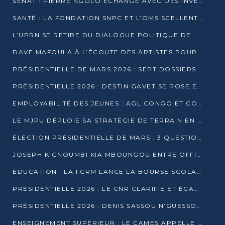
SÉNAT : PIERRE NGOLO ÉCHANGE AVEC DES INVESTISSEURS DU NUMÉRIQUE
SANTÉ : LA FONDATION SNPC ET L’OMS SCELLENT UN PARTENARIAT STRATÉGIQUE DE TROIS ANS
L’UPRN SE RETIRE DU DIALOGUE POLITIQUE DE DJAMBALA : TENSIONS DANS LE PRÉ-ÉLECTORAL CONGOLAIS
DAVE MAFOULA À L’ÉCOUTE DES ARTISTES POUR REDÉFINIR SA POLITIQUE CULTURELLE
PRÉSIDENTIELLE DE MARS 2026 : SEPT DOSSIERS DE CANDIDATURE ENREGISTRÉS À LA CLÔTURE DES DÉPÔTS
PRÉSIDENTIELLE 2026 : DESTIN GAVET SE POSE EN CANDIDAT DU « RAS-LE-BOL »
EMPLOYABILITÉ DES JEUNES : AGL CONGO ET CONGO TERMINAL S’ALLIENT À UCAC-ICAM
LE MJPU DÉPLOIE SA STRATÉGIE DE TERRAIN EN FAVEUR DE DSN
ÉLECTION PRÉSIDENTIELLE DE MARS : 3 QUESTIONS À UN EXPERT CONGOLAIS DE LA CYBERSÉCURITÉ
JOSEPH KIGNOUMBI KIA MBOUNGOU ENTRE OFFICIELLEMENT EN COURSE POUR LA PRÉSIDENTIELLE
ÉDUCATION : LA FCRM LANCE LA BOURSE SCOLAIRE FRANCINE-NTOUMI POUR PROMOUVOIR LES FILIÈRES SCIENTIFIQUES
PRÉSIDENTIELLE 2026 : LE CNR CLARIFIE ET ÉCARTE LA CANDIDATURE DU PASTEUR NTUMI
PRÉSIDENTIELLE 2026 : DENIS SASSOU N’GUESSO ANNONCE OFFICIELLEMENT SA CANDIDATURE
ENSEIGNEMENT SUPÉRIEUR : LE CAMES APPELLE À UNE UNIVERSITÉ AFRICAINE AXÉE SUR L’EMPLOYABILITÉ