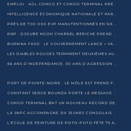
EMPLOI : AGL CONGO ET CONGO TERMINAL PRÉSÉLECTIONNENT PLUS DE 70 JEUNES À POINTE-NOIRE
INTELLIGENCE ÉCONOMIQUE NATIONALE ET PARTENARIATS INTERNATIONAUX : VERS UNE DOCTRINE SOUVERAINE DE SÉCURITÉ ÉCONOMIQUE
PRÈS DE 700 000 EVP MANUTENTIONNÉS EN SIX MOIS PAR CONGO TERMINAL
RNP : DJOUBE NGOH CHARNEL BERICHE PREND LES RÊNES DU PARTI
BURKINA FASO : LE GOUVERNEMENT LANCE « VACANCES UTILES 2026 » POUR FORMER LES ÉLÈVES À 15 MÉTIERS
LES DIABLES ROUGES TERMINENT DEUXIÈMES AU CHAMPIONNAT D’AFRIQUE ZONE 3
66 ANS D’INDEPENDANCE, 30 ANS D’AGRESSION RWAN DAISE : 4 PRESIDENCES, UN ECHEC COLLECTIF
PORT DE POINTE-NOIRE : LE MÔLE EST PREND FORME ET VISE LES GÉANTS DES MERS
CONSTANT SERGE BOUNDA PORTE LE MESSAGE DE COMPASSION DE DENIS SASSOU NGUESSO EN IRAN
CONGO TERMINAL BAT UN NOUVEAU RECORD DE PRODUCTIVITÉ AU PORT DE POINTE-NOIRE
LA SNPC ACCOMPAGNE SIX JEUNES CONGOLAIS AUX OLYMPIADES PANAFRICAINES DE MATHÉMATIQUES
L’ÉCOLE DE PEINTURE DE POTO-POTO FÊTE 75 ANS AU SERVICE DE L’ART CONGOLAIS