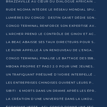
BRAZZAVILLE AU CŒUR DU DIALOGUE AFRICAIN SUR LES OBJECTIFS DE DÉVELOPPEMENT DURABLE
RUDE NGOMA INTÈGRE LE RÉSEAU MONDIAL SPUTNIK PRO APRÈS UNE FORMATION À MOSCOU
LUMIÈRES DU CONGO : DESTIN GAVET DÉDIE SON PRIX À L’UNITÉ NATIONALE ET À LA JEUNESSE
CONGO TERMINAL RENFORCE SON EXPERTISE AVEC NEUF NOUVEAUX FORMATEURS EN ENGINS PORTUAIRES
L’ARCHER PREND LE CONTRÔLE DE GINOV ET ACCÉLÈRE SON VIRAGE NUMÉRIQUE
LA BEAC ABAISSE SES TAUX DIRECTEURS POUR SOUTENIR LA CROISSANCE EN ZONE CEMAC
LE RUNR APPELLE À UN RENOUVEAU DE L’ENGAGEMENT MILITANT
CONGO TERMINAL FINALISE LE BATTAGE DES 558 PIEUX DU FUTUR QUAI DU MÔLE EST
MBOKA PROPRE ET PADJ 2.0 POUR UNE JEUNESSE PLUS AUTONOME
UN TRAFIQUANT PRÉSUMÉ D’IVOIRE INTERPELLÉ À DOLISIE
LES ENTREPRISES CHINOISES OUVRENT LEURS PORTES AUX JEUNES DIPLÔMÉS
SIBITI : 6 MORTS DANS UN DRAME APRÈS LES ÉPREUVES DU BEPC
LA CRÉATION D’UNE UNIVERSITÉ DANS LA LIKOUALA AU CŒUR D’UNE RÉFLEXION NATIONALE
ÉCONOMIE VERTE : AGL CONGO DONNE UNE SECONDE VIE À SES DÉCHETS INDUSTRIELS