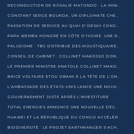
RECONDUCTION DE ROSALIE MATONDO : LA MINISTRE PROMET D’ACCÉLÉRER LE TRAITEMENT DES DOSSIERS ET DE RELEVER DE NOUVEAUX DÉFIS
CONSTANT SERGE BOUNDA, UN DIPLOMATE CHEVRONNÉ AUX COMMANDES DES AFFAIRES ÉTRANGÈRES
PASSATION DE SERVICE AU QUAI D’ORSAY CONGOLAIS : GAKOSSO PASSE LE FLAMBEAU À BOUNDA
PAPA WEMBA HONORÉ EN CÔTE D’IVOIRE, UNE RUE PORTE DÉSORMAIS SON NOM
PALUDISME : TBC DISTRIBUE DES MOUSTIQUAIRES DANS DEUX CSI DE BRAZZAVILLE
CONSEIL DE CABINET : COLLINET MAKOSSO DONNE SES DERNIÈRES ORIENTATIONS
LE PREMIER MINISTRE ANATOLE COLLINET MAKOSSO DÉMISSIONNE AVEC SON GOUVERNEMENT
BRICE VOLTAIRE ETOU OBAMI À LA TÊTE DE L’ONEC-C POUR TROIS ANS
L’AMBASSADE DES ÉTATS-UNIS LANCE UNE NOUVELLE COHORTE DU PROGRAMME ACCESS MICRO-SCHOLARSHIP
GOUVERNEMENT JUSTE APRÈS L’INVESTITURE
TOTAL ENERGIES ANNONCE UNE NOUVELLE DÉCOUVERTE D’HYDROCARBURES SUR LE PERMIS MOHO AU LARGE DU CONGO
HUAWEI ET LA RÉPUBLIQUE DU CONGO ACCÉLÈRENT LEUR PARTENARIAT
BIODIVERSITÉ : LE PROJET EARTHRANGER S’ACHÈVE, MAIS LES DÉFIS DEMEURENT