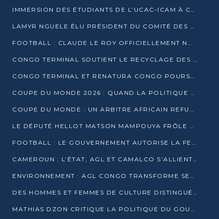
IMMERSION DES ÉTUDIANTS DE L’UCAC-ICAM À CONGO TERMINAL
LAMYR NGUELE ÉLU PRÉSIDENT DU COMITÉ DES MEMBRES D’HONNEUR DU PCT
FOOTBALL : CLAUDE LE ROY OFFICIELLEMENT NOMMÉ SÉLECTIONNEUR DU CONGO
CONGO TERMINAL SOUTIENT LE RECYCLAGE DES DÉCHETS PLASTIQUES À POINTE-NOIRE
CONGO TERMINAL ET RENATURA CONGO POURSUIVENT LEUR COMBAT POUR LA BIODIVERSITÉ
COUPE DU MONDE 2026 : QUAND LA POLITIQUE MENACE L’UNIVERSALITÉ DU FOOTBALL
COUPE DU MONDE : UN ARBITRE AFRICAIN REFUSÉ À L’ENTRÉE DES ÉTATS-UNIS
LE DÉPUTÉ HELLOT MATSON MAMPOUYA FRÔLE LA MORT LORS D’UNE EMBUSCADE DZNS LE POOL
FOOTBALL : LE GOUVERNEMENT AUTORISE LA FECOFOOT À OCCUPER LES COMPLEXES SPORTIFS
CAMEROUN : L’ÉTAT, AGL ET CAMALCO S’ALLIENT POUR UN MÉGA-PROJET FERROVIAIRE
ENVIRONNEMENT : AGL CONGO TRANSFORME SES DÉCHETS EN OUTILS DE FORMATION
DES HOMMES ET FEMMES DE CULTURE DISTINGUÉS POUR LEUR ENGAGEMENT PAR BANTOU CULTURE
MATHIAS DZON CRITIQUE LA POLITIQUE DU GOUVERNEMENT ET ALERTE SUR LA DETTE DU CONGO