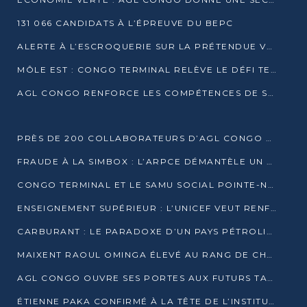
131 066 CANDIDATS À L’ÉPREUVE DU BEPC
ALERTE À L’ESCROQUERIE SUR LA PRÉTENDUE VENTE DE PARCELLES AFAT
MÔLE EST : CONGO TERMINAL RELÈVE LE DÉFI TECHNIQUE DES SABLES BITUMINEUX
AGL CONGO RENFORCE LES COMPÉTENCES DE SES ÉQUIPES AVEC LA CERTIFICATION CACES® R483
PRÈS DE 200 COLLABORATEURS D’AGL CONGO EN FORMATION JUSQU’EN JUILLET
FRAUDE À LA SIMBOX : L’ARPCE DÉMANTÈLE UN RÉSEAU UTILISANT DES CARTES SIM OUGANDAISES
CONGO TERMINAL ET LE SAMU SOCIAL POINTE-NOIRE RENOUVELLENT LEUR PARTENARIAT EN FAVEUR DES JEUNES VULNÉRABLES
ENSEIGNEMENT SUPÉRIEUR : L’UNICEF VEUT RENFORCER LA RECHERCHE SUR LES QUESTIONS DE L’ENFANCE
CARBURANT : LE PARADOXE D’UN PAYS PÉTROLIER CONFRONTÉ À DES PÉNURIES RÉCURRENTES
MAIXENT RAOUL OMINGA ÉLEVÉ AU RANG DE CHEVALIER DE L’ORDRE DE L’AMITIÉ ENTRE LA RUSSIE ET LE CONGO
AGL CONGO OUVRE SES PORTES AUX FUTURS TALENTS DE LA LOGISTIQUE
ÉTIENNE PAKA CONFIRMÉ À LA TÊTE DE L’INSTITUT GÉOGRAPHIQUE NATIONAL