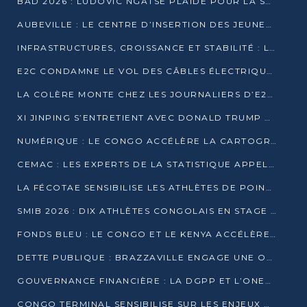
BAD 2026 : LUDOVIC NGATSÉ PLAIDE POUR LA SOUVERAINETÉ FINANCIÈRE AFRICAINE
AUBEVILLE : LE CENTRE D’INSERTION DES JEUNES PRÊT À OUVRIR SES PORTES
INFRASTRUCTURES, CROISSANCE ET STABILITÉ : LA GUINÉE AFFÛTE SES AMBITIONS
E2C CONDAMNE LE VOL DES CÂBLES ÉLECTRIQUES APRÈS UNE VIDÉO VIRALE
LA COLÈRE MONTE CHEZ LES JOURNALIERS D’E2C QUI DÉNONCENT 20 ANS DE PRÉCARITÉ
XI JINPING S’ENTRETIENT AVEC DONALD TRUMP À BEIJING
NUMÉRIQUE : LE CONGO ACCÉLÈRE LA CARTOGRAPHIE DE SES INFRASTRUCTURES DIGITALES
CEMAC : LES EXPERTS DE LA STATISTIQUE APPELLENT À RENFORCER LA SÉCURISATION DES DONNÉES
LA FÉCOTAE SENSIBILISE LES ATHLÈTES DE POINTE-NOIRE À L’HYGIÈNE ALIMENTA
SMIB 2026 : DIX ATHLÈTES CONGOLAIS EN STAGE AU KENYA
FONDS BLEU : LE CONGO ET LE KENYA ACCÉLÈRENT LA MOBILISATION DES FINANCEMENTS
DETTE PUBLIQUE : BRAZZAVILLE ENGAGE UNE OPÉRATION DE RACHAT DE 575 MILLIONS DE DOLLARS
GOUVERNANCE FINANCIÈRE : LA DGPP ET L’ONEC-C VERS UN PARTENARIAT POUR ASSAINIR LES ENTREPRISES PUBLIQUES
CONGO TERMINAL SENSIBILISE SUR LES ENJEUX DE LA SANTÉ MENTALE EN