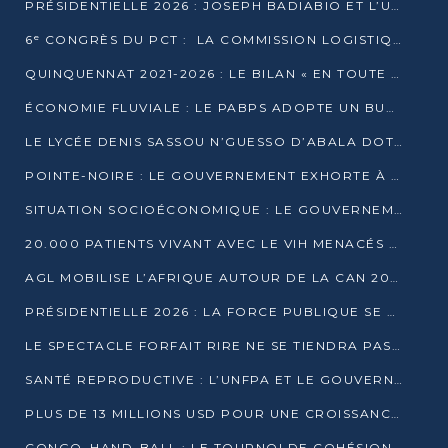
PRÉSIDENTIELLE 2026 : JOSEPH BADIABIO ET L’UDH-YUKI JOUENT LA PRUDENCE
6ᵉ CONGRÈS DU PCT : LA COMMISSION LOGISTIQUE ASSURE LA DISTRIBUTION DES KITS
QUINQUENNAT 2021-2026 : LE BILAN « EN TOUTE TRANSPARENCE » PRÉSENTÉ À LA PRESSE
ÉCONOMIE FLUVIALE : LE PABPS ADOPTE UN BUDGET 2026 DE PLUS DE 2,7 MILLIARDS FCFA
LE LYCÉE DENIS SASSOU N’GUESSO D’ABALA DOTÉ D’UNE SALLE MULTIMÉDIA
POINTE-NOIRE : LE GOUVERNEMENT EXHORTE À UN USAGE RESPONSABLE DU NOUVEAU MATÉRIEL MUNICIPAL
SITUATION SOCIOÉCONOMIQUE : LE GOUVERNEMENT INTERPELLÉ DEVANT LE SÉNAT
20.000 PATIENTS VIVANT AVEC LE VIH MENACÉS D’ARRÊT DE TRAITEMENT
AGL MOBILISE L’AFRIQUE AUTOUR DE LA CAN 2025
PRÉSIDENTIELLE 2026 : LA FORCE PUBLIQUE SE PRÉPARE À SÉCURISER LE SCRUTIN
LE SPECTACLE FORFAIT RIRE NE SE TIENDRA PAS LE 1ER JANVIER
SANTÉ REPRODUCTIVE : L’UNFPA ET LE GOUVERNEMENT AFFINENT LES PRIORITÉS DE 2026
PLUS DE 13 MILLIONS USD POUR UNE CROISSANCE VERTE ET SOUVERAINE
CONGO–HAND-BALL : LE TOURNOI DE COHÉSION ET DE FRATERNITÉ ALLUME SES LAMPIONS À BRAZZAVILLE