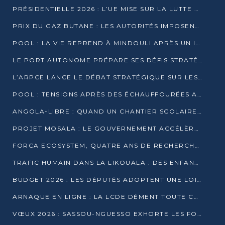
PRÉSIDENTIELLE 2026 : L’UE MISE SUR LA LUTTE CONTRE LA DÉSINFORMATION
PRIX DU GAZ BUTANE : LES AUTORITÉS IMPOSENT LE RESPECT DES PRIX RÉGLEMENTÉS
POOL : LA VIE REPREND À MINDOULI APRÈS UN INCIDENT ARMÉ SUR LA RN1
LE PORT AUTONOME PRÉPARE SES DÉFIS STRATÉGIQUES DE 2026
L’ARPCE LANCE LE DÉBAT STRATÉGIQUE SUR LES DONNÉES, L’IA ET LA FINANCE NUMÉRIQUE AU CONGO
POOL : TENSIONS APRÈS DES ÉCHAUFFOURÉES ARMÉES ENTRE DGSP ET EX-MILICIENS NINJA
ANGOLA-LIBRE : QUAND UN CHANTIER SCOLAIRE DEVIENT LE MIROIR D’UN CONGO EN MOUVEMENT
PROJET MOSALA : LE GOUVERNEMENT ACCÉLÈRE L’INSERTION DES JEUNES EN 2026
FORCA ECOSYSTEM, QUATRE ANS DE RECHERCHE DE TERRAIN AVANT UN LANCEMENT OFFICIEL EN 2026
TRAFIC HUMAIN DANS LA LIKOUALA : DES ENFANTS AUTOCHTONES RÉDUITS AU TRAVAIL FORCÉ
BUDGET 2026 : LES DÉPUTÉS ADOPTENT UNE LOI DES FINANCES DE PLUS DE 2500 MILLIARDS FCFA
ARNAQUE EN LIGNE : LA LCDE DÉMENT TOUTE CAMPAGNE DE RECRUTEMENT
VŒUX 2026 : SASSOU-NGUESSO EXHORTE LES FORCES VIVES À RENFORCER L’UNITÉ