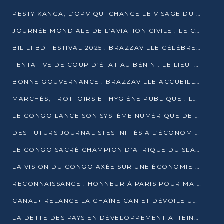
PESTY KANGA, L’OPV QUI CHANGE LE VISAGE DU REPORTAGE AU CONGO
JOURNÉE MONDIALE DE L’AVIATION CIVILE : LE CONGO MISE SUR L’INNOVATION ET LA SÉCURITÉ
BILILI BD FESTIVAL 2025 : BRAZZAVILLE CÉLÈBRE DIX ANS DE CRÉATION GRAPHIQUE AFRICAINE
TENTATIVE DE COUP D’ÉTAT AU BÉNIN : LE LIEUTENANT-COLONEL TIGRI S’AUTOPROCLAME CHEF D’UN COMITÉ MILITAIRE
BONNE GOUVERNANCE : BRAZZAVILLE ACCUEILLE LES PREMIÈRES JOURNÉES CONGOLAISES DE L’ÉVALUATION
MARCHÉS, TROTTOIRS ET HYGIÈNE PUBLIQUE : LE GOUVERNEMENT DURCIT LE TON
LE CONGO LANCE SON SYSTÈME NUMÉRIQUE DE VÉRIFICATION DU BOIS
DES FUTURS JOURNALISTES INITIÉS À L’ÉCONOMIE BLEUE DURABLE
LE CONGO SACRÉ CHAMPION D’AFRIQUE DU SLAM 2025
LA VISION DU CONGO AXÉE SUR UNE ÉCONOMIE BAS CARBONE AU RENDEZ-VOUS DE MONACO 2025
RECONNAISSANCE : HONNEUR À PARIS POUR MAIXENT RAOUL OMINGA
CANAL+ RELANCE LA CHAÎNE CAN ET DÉVOILE UNE OFFRE EXCEPTIONNELLE POUR DÉCEMBRE
LA DETTE DES PAYS EN DÉVELOPPEMENT ATTEINT UN SOMMET HISTORIQUE ENTRE 2022 ET 2024