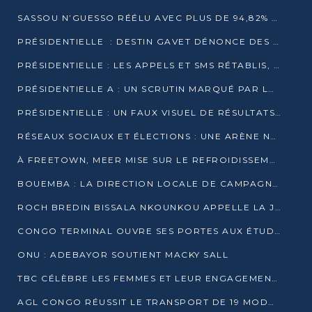
SASSOU N’GUESSO RÉÉLU AVEC PLUS DE 94,82% DES VOIX
PRÉSIDENTIELLE : DESTIN GAVET DÉNONCE DES IRRÉGULARITÉS ET REVENDIQUE LA VICTOIRE
PRÉSIDENTIELLE : LES APPELS ET SMS RÉTABLIS, INTERNET RESTE BLOQUÉ
PRÉSIDENTIELLE A : UN SCRUTIN MARQUÉ PAR LA COUPURE D’INTERNET ET UNE AFFLUENCE TIMIDE À BRAZZAVILLE
PRÉSIDENTIELLE : UN FAUX VISUEL DE RÉSULTATS CIRCULE
RÉSEAUX SOCIAUX ET ÉLECTIONS : UNE ARÈNE NUMÉRIQUE EN PLEINE MUTATION AU CONGO
À FREETOWN, MEER MISE SUR LE REFROIDISSEMENT PASSIF FACE À LA CHALEUR EXTRÊME
BOUEMBA : LA DIRECTION LOCALE DE CAMPAGNE DE DENIS SASSOU N’GUESSO MULTIPLIE LES ACTIVITÉS DE MOBILISATION
ROCH BREDIN BISSALA NKOUNKOU APPELLE LA JEUNESSE DE GOMA TSÉ-TSÉ À UN VOTE MASSIF POUR DENIS SASSOU NGUESSO
CONGO TERMINAL OUVRE SES PORTES AUX ÉTUDIANTS EN TRANSPORT ET LOGISTIQUE
ONU : ADEBAYOR SOUTIENT MACKY SALL
TBC CÉLÈBRE LES FEMMES ET LEUR ENGAGEMENT À L’OCCASION DU 8 MARS
AGL CONGO RÉUSSIT LE TRANSPORT DE 19 MODULES HORS GABARIT ENTRE POINTE-NOIRE ET BRAZZAVILLE