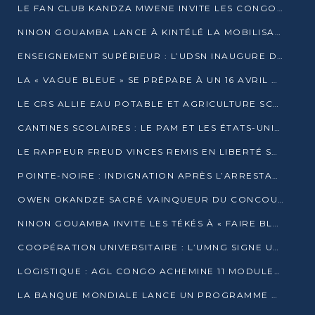
LE FAN CLUB KANDZA MWENE INVITE LES CONGOLAIS À UNE FORTE AFFLUENCE AU STADE DE KINTÉLÉ
NINON GOUAMBA LANCE À KINTÉLÉ LA MOBILISATION POUR L’INVESTITURE DR DSN
ENSEIGNEMENT SUPÉRIEUR : L’UDSN INAUGURE DES LABORATOIRES POUR BOOSTER LA FORMATION PRATIQUE
LA « VAGUE BLEUE » SE PRÉPARE À UN 16 AVRIL HISTORIQUE
LE CRS ALLIE EAU POTABLE ET AGRICULTURE SCOLAIRE AU CŒUR DE LA TRANSFORMATION DES ÉCOLES RURALES
CANTINES SCOLAIRES : LE PAM ET LES ÉTATS-UNIS AU CONTACT DES ÉCOLIERS DE KINKALA
LE RAPPEUR FREUD VINCES REMIS EN LIBERTÉ SOUS PRESSION MÉDIATIQUE
POINTE-NOIRE : INDIGNATION APRÈS L’ARRESTATION DU RAPPEUR FREUD VINCES
OWEN OKANDZE SACRÉ VAINQUEUR DU CONCOURS SLAM POUR LA VIE
NINON GOUAMBA INVITE LES TÉKÉS À « FAIRE BLOC » POUR PESER DANS LE DÉBAT NATIONAL
COOPÉRATION UNIVERSITAIRE : L’UMNG SIGNE UN ACCORD STRATÉGIQUE AVEC L’UNIVERSITÉ HAINAN EN CHINE
LOGISTIQUE : AGL CONGO ACHEMINE 11 MODULES GÉANTS JUSQU’À BRAZZAVILLE
LA BANQUE MONDIALE LANCE UN PROGRAMME DE 394 MILLIONS DE DOLLARS POUR LE BASSIN DU CONGO