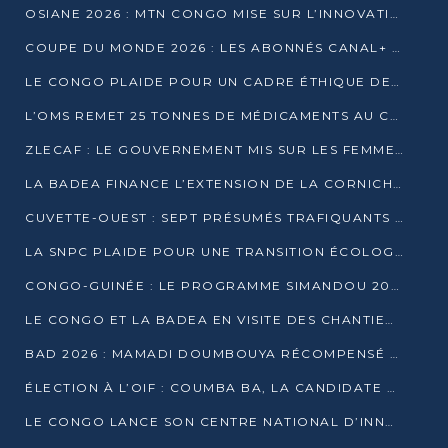
OSIANE 2026 : MTN CONGO MISE SUR L’INNOVATION POUR RELEVER LES DÉFIS AFRICAINS
COUPE DU MONDE 2026 : LES ABONNÉS CANAL+ AU CONGO DÉÇUS À QUELQUES JOURS DU COUP D’ENVOI
LE CONGO PLAIDE POUR UN CADRE ÉTHIQUE DE L’INTELLIGENCE ARTIFICIELLE À DAKAR
L’OMS REMET 25 TONNES DE MÉDICAMENTS AU CONGO POUR RENFORCER LA RIPOSTE AUX ÉPIDÉMIES
ZLECAF : LE GOUVERNEMENT MIS SUR LES FEMMES ENTREPRENEURES
LA BADEA FINANCE L’EXTENSION DE LA CORNICHE SUD DE BRAZZAVILLE
CUVETTE-OUEST : SEPT PRÉSUMÉS TRAFIQUANTS DE FAUNE INTERPELLÉS À EWO ET KELLÉ
LA SNPC PLAIDE POUR UNE TRANSITION ÉCOLOGIQUE PROGRESSIVE
CONGO-GUINÉE : LE PROGRAMME SIMANDOU 2040 AU CŒUR DES ÉCHANGES À LA BAD
LE CONGO ET LA BADEA EN VISITE DES CHANTIERS
BAD 2026 : MAMADI DOUMBOUYA RÉCOMPENSÉ PAR LE TROPHÉE BABACAR NDIAYE À BRAZZAVILLE
ÉLECTION À L’OIF : COUMBA BA, LA CANDIDATE DISCRÈTE QUI BOUSCULE LE JEU DIPLOMATIQUE
LE CONGO LANCE SON CENTRE NATIONAL D’INNOVATION