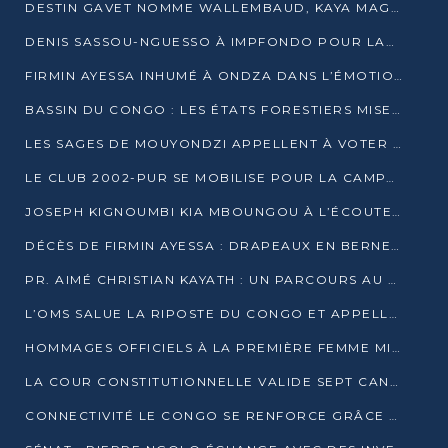
DESTIN GAVET NOMME WALLEMBAUD, KAYA MAGANE, BOUDZIKA ET MBOUSSA-ELLAH AUX COMMANDES DE SA CAMPAGNE
DENIS SASSOU-NGUESSO À IMPFONDO POUR LANCER LE CORRIDOR 13
FIRMIN AYESSA INHUMÉ À ONDZA DANS L’ÉMOTION ET LE RECUEILLEMENT
BASSIN DU CONGO : LES ÉTATS FORESTIERS MISENT SUR LES MARCHÉS CARBONE
LES SAGES DE MOUYONDZI APPELLENT À VOTER DENIS SASSOU-NGUESSO
LE CLUB 2002-PUR SE MOBILISE POUR LA CAMPAGNE
JOSEPH KIGNOUMBI KIA MBOUNGOU À L’ÉCOUTE DE TALANGAÏ
DÉCÈS DE FIRMIN AYESSA : DRAPEAUX EN BERNE LUNDI
PR. AIMÉ CHRISTIAN KAYATH : UN PARCOURS AU SERVICE DE LA RECHERCHE ET DE L’INNOVATION
L’OMS SALUE LA RIPOSTE DU CONGO ET APPELLE À DES RÉFORMES DURABLES
HOMMAGES OFFICIELS À LA PREMIÈRE FEMME MINISTRE DU CONGO
LA COUR CONSTITUTIONNELLE VALIDE SEPT CANDIDATURES POUR LA PRÉSIDENTIELLE
CONNECTIVITÉ LE CONGO SE RENFORCE GRÂCE AU CÂBLE 2AFRICA