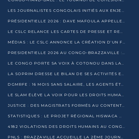
LES JOURNALISTES CONGOLAIS INITIÉS AUX ENJEUX DE L’ÉCONOMIE BLEUE
PRÉSIDENTIELLE 2026 : DAVE MAFOULA APPELLE LES CONGOLAIS À UN « NOUVEAU DÉPART »
LE CSLC RELANCE LES CARTES DE PRESSE ET RECONNAÎT OFFICIELLEMENT LES MÉDIAS EN LIGNE
MÉDIAS : LE CSLC ANNONCE LA CRÉATION D’UN FONDS D’APPUI À LA PRESSE
PRESIDENTIELLE 2026 AU CONGO-BRAZZAVILLE : UN CASTING ÉLARGI
LE CONGO PORTE SA VOIX À COTONOU DANS LA LUTTE CONTRE LA TUBERCULOSE
LA SOPRIM DRESSE LE BILAN DE SES ACTIVITÉS ET FIXE DE NOUVELLES PRIORITÉS
DGMRFE : 16 MOIS SANS SALAIRE, LES AGENTS ÉTOUFFENT DANS LE SILENCE
LE SLAM ÉLÈVE LA VOIX POUR LES DROITS HUMAINS À BRAZZAVILLE
JUSTICE : DES MAGISTRATS FORMÉS AU CONTENTIEUX DE LA PROPRIÉTÉ INTELLECTUELLE
STATISTIQUES : LE PROJET RÉGIONAL HISWACA OFFICIELLEMENT LANCÉ AU CONGO
4182 VIOLATIONS DES DROITS HUMAINS AU CONGO EN 2025 SELON LE CAD
PNLS : BRAZZAVILLE ACCUEILLE LA 2ÈME JOURNÉE SCIENTIFIQUE SUR LE VIH/SIDA