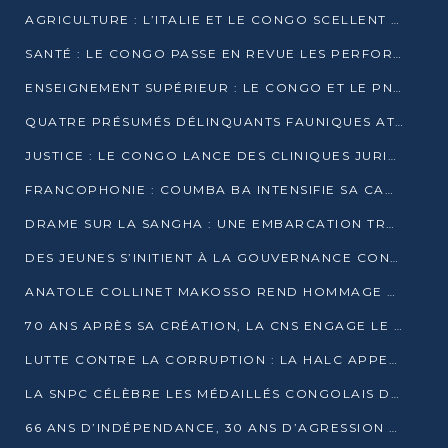
AGRICULTURE : L’ITALIE ET LE CONGO SCELLENT UN PARTENARIAT POUR UNE PRODUCTION LOCALE DURABLE
SANTÉ : LE CONGO PASSE EN REVUE LES PERFORMANCES DE SES HÔPITAUX À MI-PARCOURS
ENSEIGNEMENT SUPÉRIEUR : LE CONGO ET LE PNUD VEULENT RAPPROCHER LA FORMATION UNIVERSITAIRE DES BESOINS DU MARCHÉ DE L’EMPLOI
QUATRE PRÉSUMÉS DÉLINQUANTS FAUNIQUES ATTENDUS DEVANT LA JUSTICE POUR TRAFIC D’IVOIRE
JUSTICE : LE CONGO LANCE DES CLINIQUES JURIDIQUES POUR RAPPROCHER LE DROIT DES CITOYENS
FRANCOPHONIE : COUMBA BA INTENSIFIE SA CAMPAGNE POUR LA SUCCESSION À LA TÊTE DE L’OIF
DRAME SUR LA SANGHA : UNE EMBARCATION TRANSPORTANT DES FIDÈLES DE « NZAMBÉ YA L’HUILE » FAIT NAUFRAGE À OUESSO
DES JEUNES S’INITIENT À LA GOUVERNANCE CONTINENTALE À BRAZZAVILLE
ANATOLE COLLINET MAKOSSO REND HOMMAGE À JEAN-PAUL PIGASSE
70 ANS APRÈS SA CRÉATION, LA CNS ENGAGE LE VIRAGE DE LA DIGITALISATION
LUTTE CONTRE LA CORRUPTION : LA HALC APPELLE À PASSER DES DISCOURS AUX ACTES
LA SNPC CÉLÈBRE LES MÉDAILLÉS CONGOLAIS DES OLYMPIADES PANAFRICAINES DE MATHÉMATIQUES 2026
66 ANS D’INDÉPENDANCE, 30 ANS D’AGRESSION RWANDAISE : 4 PRÉSIDENCES, UN ÉCHEC COLLECTIF