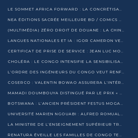
LE SOMMET AFRICA FORWARD : LA CONCRÉTISATION DE PARTENARIATS ÉQUILIBRÉS ET TOURNÉS VERS L’AVENIR ENTRE LE CONTINENT AFRICAIN ET LA FRANCE
NEA ÉDITIONS SACRÉE MEILLEURE BD / COMICS D’AFRIQUE AU KENYA
(MULTIMÉDIA) ZÉRO DROIT DE DOUANE : LA CHINE ET L’AFRIQUE VERS UNE PROXIMITÉ SANS PRÉCÉDENT (PAPIER GÉNÉRAL)
LANGUES NATIONALES ET IA : IGOR CAMERON VEUT ARRIMER LA STRATÉGIE IA À LA LOI SUR LA RECHERCHE
CERTIFICAT DE PRISE DE SERVICE : JEAN LUC MOUTHOU DÉMENT UNE « FAKE NEWS »
CHOLÉRA : LE CONGO INTENSIFIE LA SENSIBILISATION AU MARCHÉ DE TALANGAÏ
L’ORDRE DES INGÉNIEURS DU CONGO VEUT RENFORCER L’ÉTHIQUE ET LA CRÉDIBILITÉ DE LA PROFESSION
COSERCO : VALENTIN BOWAO ASSURERA L’INTÉRIM À LA TÊTE DU BUREAU EXÉCUTIF NATIONAL
MAMADI DOUMBOUYA DISTINGUÉ PAR LE PRIX « SUPER GRAND BÂTISSEUR BABACAR N’DIAYE »
BOTSWANA : L’ANCIEN PRÉSIDENT FESTUS MOGAE EST MORT À 86 ANS
UNIVERSITÉ MARIEN NGOUABI : ALFRED ROMUALD NGUYA POATY SOUTIENT UNE THÈSE SUR LE PARADOXE DE LA CROISSANCE EN ZONE CEMAC
LA MINISTRE DE L’ENSEIGNEMENT SUPÉRIEUR TRACE SA FEUILLE DE ROUTE
RENATURA ÉVEILLE LES FAMILLES DE CONGO TERMINAL À LA PROTECTION DE L’ENVIRONNEMENT