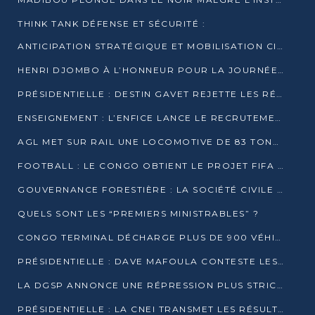
THINK TANK DÉFENSE ET SÉCURITÉ :
ANTICIPATION STRATÉGIQUE ET MOBILISATION CITOYENNE POUR NOTRE SOUVERAINETÉ NATIONALE
HENRI DJOMBO À L’HONNEUR POUR LA JOURNÉE MONDIALE DU THÉÂTRE
PRÉSIDENTIELLE : DESTIN GAVET REJETTE LES RÉSULTATS ET APPELLE À UN DIALOGUE NATIONAL
ENSEIGNEMENT : L’ENFICE LANCE LE RECRUTEMENT DE SA PREMIÈRE PROMOTION DE PROFESSEURS DES ÉCOLES
AGL MET SUR RAIL UNE LOCOMOTIVE DE 83 TONNES À POINTE-NOIRE
FOOTBALL : LE CONGO OBTIENT LE PROJET FIFA ARENA POUR SES 15 DÉPARTEMENTS
GOUVERNANCE FORESTIÈRE : LA SOCIÉTÉ CIVILE CONGOLAISE AFFICHE SES PRIORITÉS POUR 2026
QUELS SONT LES “PREMIERS MINISTRABLES” ?
CONGO TERMINAL DÉCHARGE PLUS DE 900 VÉHICULES EN QUELQUES HEURES
PRÉSIDENTIELLE : DAVE MAFOULA CONTESTE LES RÉSULTATS PROVISOIRES
LA DGSP ANNONCE UNE RÉPRESSION PLUS STRICTE CONTRE LES MOTO-TAXIS
PRÉSIDENTIELLE : LA CNEI TRANSMET LES RÉSULTATS PROVISOIRES À LA COUR CONSTITUTIONNELLE