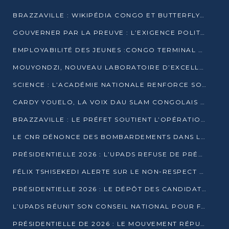
BRAZZAVILLE : WIKIPÉDIA CONGO ET BUTTERFLY SCELLENT UN PARTENARIAT POUR STRUCTURER LE BÉNÉVOLAT NUMÉRIQUE
GOUVERNER PAR LA PREUVE : L’EXIGENCE POLITIQUE DU XXIᵉ SIÈCLE
EMPLOYABILITÉ DES JEUNES :CONGO TERMINAL S’ALLIE À L’ESCIC POUR RAPPROCHER L’ÉCOLE DU TERRAIN
MOUYONDZI, NOUVEAU LABORATOIRE D’EXCELLENCE PÉDAGOGIQUE AVEC L’ENFICE
SCIENCE : L’ACADÉMIE NATIONALE RENFORCE SON ÉQUIPE ET TRACE SA FEUILLE DE ROUTE 2026
CARDY YOUELO, LA VOIX DAU SLAM CONGOLAIS QUI INTERPELLE LE MONDE
BRAZZAVILLE : LE PRÉFET SOUTIENT L’OPÉRATION « ZÉRO KULUNA » ET APPELLE À LA VIGILANCE CITOYENNE
LE CNR DÉNONCE DES BOMBARDEMENTS DANS LE POOL ET ACCUSE LE GOUVERNEMENT
PRÉSIDENTIELLE 2026 : L’UPADS REFUSE DE PRÉSENTER UN CANDIDAT ET DÉNONCE UN PROCESSUS NON CRÉDIBLE
FÉLIX TSHISEKEDI ALERTE SUR LE NON-RESPECT DES ENGAGEMENTS DE PAIX APRÈS SA RENCONTRE AVEC D. SASSOU-NGUESSO
PRÉSIDENTIELLE 2026 : LE DÉPÔT DES CANDIDATURES OUVERT DU 29 JANVIER AU 12 FÉVRIER
L’UPADS RÉUNIT SON CONSEIL NATIONAL POUR FIXER SA LIGNE POLITIQUE À DEUX MOIS DE LA PRÉSIDENTIELLE
PRÉSIDENTIELLE DE 2026 : LE MOUVEMENT RÉPUBLICAIN DÉNONCE UNE CONVOCATION ÉLECTORALE « OPAQUE ET PRÉCIPITÉE »