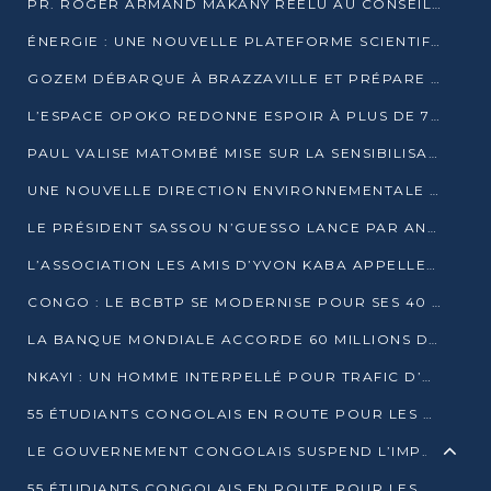
PR. ROGER ARMAND MAKANY RÉÉLU AU CONSEIL DE L’AUF
ÉNERGIE : UNE NOUVELLE PLATEFORME SCIENTIFIQUE POUR LA TRANSITION ÉNERGÉTIQUE EN AFRIQUE CENTRALE
GOZEM DÉBARQUE À BRAZZAVILLE ET PRÉPARE SON ARRIVÉE À POINTE-NOIRE
L’ESPACE OPOKO REDONNE ESPOIR À PLUS DE 775 ÉLÈVES AUTOCHTONES DANS LE NORD DU CONGO
PAUL VALISE MATOMBÉ MISE SUR LA SENSIBILISATION POUR ÉRAQUER LE GRAND BANDITISME
UNE NOUVELLE DIRECTION ENVIRONNEMENTALE POUR RENFORCER LA GESTION DES DONNÉES AU CONGO
LE PRÉSIDENT SASSOU N’GUESSO LANCE PAR ANTICIPATION LA 39ÈME JOURNÉE NATIONALE DE L’ARBRE
L’ASSOCIATION LES AMIS D’YVON KABA APPELLENT DENIS SASSOU N’GUESSO À SE PORTER CANDIDAT
CONGO : LE BCBTP SE MODERNISE POUR SES 40 ANS D’EXISTENCE
LA BANQUE MONDIALE ACCORDE 60 MILLIONS DE DOLLARS POUR LA RÉSILIENCE URBAINE AU CONGO
NKAYI : UN HOMME INTERPELLÉ POUR TRAFIC D’UN BÉBÉ CHIMPANZÉ
55 ÉTUDIANTS CONGOLAIS EN ROUTE POUR LES UNIVERSITÉS ALGÉRIENNES
LE GOUVERNEMENT CONGOLAIS SUSPEND L’IMPORTATION DES MACHETTES ET DES MOTOS
55 ÉTUDIANTS CONGOLAIS EN ROUTE POUR LES UNIVERSITÉS ALGÉRIENNES