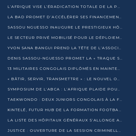
L’AFRIQUE VISE L’ÉRADICATION TOTALE DE LA POLIOMYÉLITE D’ICI 2026
LA BAD PROMET D’ACCÉLÉRER SES FINANCEMENTS AVEC LE MINISTÈRE DE L’ASSAINISSEMENT
SASSOU NGUESSO INAUGURE LE PRESTIGIEUX HÔTEL KEMPINSKI BRAZZAVILLE
LE SECTEUR PRIVÉ MOBILISÉ POUR LE DÉPLOIEMENT DE 19 MINI-CENTRALES SOLAIRES
YVON SANA BANGUI PREND LA TÊTE DE L’ASSOCIATION DES BANQUES CENTRALES AFRICAINES
DENIS SASSOU-NGUESSO PROMET LA « TRAQUE SANS RELÂCHE » DU GRAND BANDITISME
13 MILITAIRES CONGOLAIS DIPLÔMÉS EN MAINTENANCE INDUSTRIELLE APRÈS TROIS ANS DE FORMATION À L’UNIVERSITÉ MARIEN-NGOUABI
« BÂTIR, SERVIR, TRANSMETTRE » : LE NOUVEL OUVRAGE QUI INTERPELLE LES COLLECTIVITÉS
SYMPOSIUM DE L’ABCA : L’AFRIQUE PLAIDE POUR UN FINANCEMENT CLIMATIQUE ÉQUITABLE
TAEKWONDO : DEUX JUNIORS CONGOLAIS À LA FINALE D’OPEN SYRIES 2025 À ABIDJAN
KINTELÉ, FUTUR HUB DE LA FORMATION FOOTBALLISTIQUE AFRICAINE ?
LA LISTE DES HÔPITAUX GÉNÉRAUX S’ALLONGE AU CONGO
JUSTICE : OUVERTURE DE LA SESSION CRIMINELLE À BRAZZAVILLE AVEC 52 DOSSIERS AU RÔLE