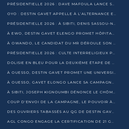
PRÉSIDENTIELLE 2026 : DAVE MAFOULA LANCE SA « VAGUE DU NOUVEAU DÉPART » À IMPFONDO
OYO : DESTIN GAVET APPELLE À L’ALTERNANCE ET À LA RESPONSABILITÉ DE LA JEUNESSE
PRÉSIDENTIELLE 2026 : À SIBITI, DENIS SASSOU-N’GUESSO PARIE SUR LES RESSOURCES DE LA LEKOUMOU
À EWO, DESTIN GAVET ELENGO PROMET HÔPITAL, CHEMIN DE FER ET AUDIT DES FINANCES PUBLIQUES
À OWANDO, LE CANDIDAT DU MR DÉROULE SON PROGRAMME DE “CHANGEMENT”
PRÉSIDENTIELLE 2026 : CULTE INTERRELIGIEUX POUR LA PAIX À OUENZÉ
DOLISIE EN BLEU POUR LA DEUXIÈME ÉTAPE DE CAMPAGNE DE DSN
À OUESSO, DESTIN GAVET PROMET UNE UNIVERSITÉ POUR LA SANGHA
À OUESSO, GAVET ELONGO LANCE SA CAMPAGNE SOUS LE SIGNE DU RENOUVEAU
À SIBITI, JOSEPH KIGNOUMBI DÉNONCE LE CHÔMAGE ET LES DÉFAILLANCES DE L’ÉTAT
COUP D’ENVOI DE LA CAMPAGNE, LE POUVOIR À POINTE-NOIRE, L’OPPOSITION À OUESSO ET SIBITI
DES OUVRIERS TABASSÉS AU QG DE DESTIN GAVET À 24 HEURES DE L’OUVERTURE DE LA CAMPAGNE
AGL CONGO ENGAGE LA CERTIFICATION DE 21 GRUTIERS AUX NORMES INTERNATIONALES