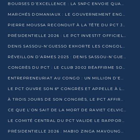
BOURSES D’EXCELLENCE : LA SNPC ENVOIE QUATRE NOUVEAUX TALENTS CONGOLAIS SE FORMER À BAKOU
MARCHÉS DOMANIAUX : LE GOUVERNEMENT ENGAGE LA STRUCTURATION DES TAXES D’ASSAINISSEMENT
PIERRE MOUSSA RECONDUIT À LA TÊTE DU PCT JUSQU’EN 2031
PRÉSIDENTIELLE 2026 : LE PCT INVESTIT OFFICIELLEMENT DENIS SASSOU NGUESSO
DENIS SASSOU-N’GUESSO EXHORTE LES CONGOLAIS À L’UNITÉ ET AU FAIR-PLAY DÉMOCRATIQUE EN 2026
RÉVEILLON D’ARMES 2025 : DENIS SASSOU-N’GUESSO GARANTIT DES ÉLECTIONS 2026 PAISIBLES ET SÉCURISÉES
CONGRÈS DU PCT : LE CLUB 2002 RÉAFFIRME SON SOUTIEN À DENIS SASSOU-N’GUESSO POUR 2026
ENTREPRENEURIAT AU CONGO : UN MILLION D’EUROS POUR FINANCER LES STARTUPS DÈS 2026
LE PCT OUVRE SON 6ᵉ CONGRÈS ET APPELLE À LA CANDIDATURE DE DENIS SASSOU NGUESSO
À TROIS JOURS DE SON CONGRÈS, LE PCT AFFIRME AVOIR ATTEINT TOUS SES OBJECTIFS
CE QUE L’ON SAIT DE LA MORT DE RAVIET CELVIC N’TSIANTSIE
LE COMITÉ CENTRAL DU PCT VALIDE LE RAPPORT DU CONGRÈS ET SOUTIENT DENIS SASSOU N’GUESSO
PRÉSIDENTIELLE 2026 : MABIO ZINGA MAVOUNGOU DÉCLARE SA CANDIDATURE ET CHARGE LE BILAN DU PCT