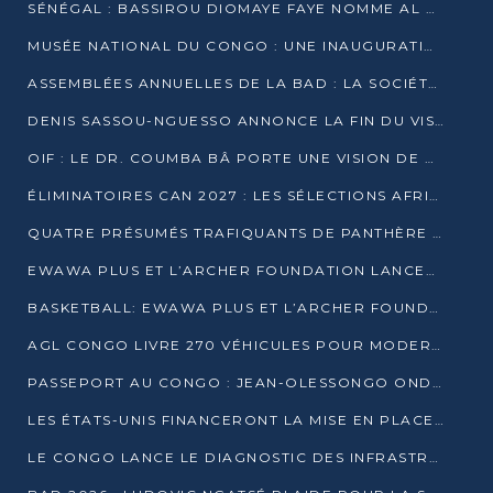
SÉNÉGAL : BASSIROU DIOMAYE FAYE NOMME AL AMINOU LÔ PREMIER MINISTRE
MUSÉE NATIONAL DU CONGO : UNE INAUGURATION PORTEUSE D’ESPOIR POUR LA CULTURE
ASSEMBLÉES ANNUELLES DE LA BAD : LA SOCIÉTÉ CIVILE CONGOLAISE À LA RECHERCHE DE PARTENAIRES POUR SES PROJETS
DENIS SASSOU-NGUESSO ANNONCE LA FIN DU VISA POUR LES AFRICAINS EN 2027
OIF : LE DR. COUMBA BÂ PORTE UNE VISION DE DIALOGUE, DE STABILITÉ ET DE RÉFORME À LA TÊTE
ÉLIMINATOIRES CAN 2027 : LES SÉLECTIONS AFRICAINES CONNAISSENT LEURS ADVERSAIRES
QUATRE PRÉSUMÉS TRAFIQUANTS DE PANTHÈRE ARRÊTÉS À EWO
EWAWA PLUS ET L’ARCHER FOUNDATION LANCENT UN CAMP DE BASKET POUR LES JEUNES À BRAZZAVILLE
BASKETBALL: EWAWA PLUS ET L’ARCHER FOUNDATION LANCENT UN CAMP POUR LES JEUNES
AGL CONGO LIVRE 270 VÉHICULES POUR MODERNISER LE TRANSPORT URBAIN
PASSEPORT AU CONGO : JEAN-OLESSONGO ONDAYE VEUT METTRE FIN AUX LENTEURS ADMINISTRATIVES
LES ÉTATS-UNIS FINANCERONT LA MISE EN PLACE DE JUSQU’À 50 CLINIQUES DE LUTTE CONTRE L’EBOLA
LE CONGO LANCE LE DIAGNOSTIC DES INFRASTRUCTURES SPORTIVES DU COMPLEXE DE KINTÉLÉ