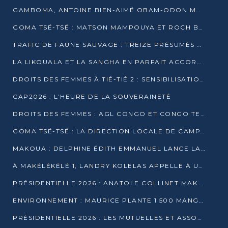
GAMBOMA, ANTOINE BIEN-AIMÉ OBAM-ODON MOBILISE LES 32 148 ÉLECTEURS EN FAVEUR DE DENIS SASSOU NGUESSO
GOMA TSÉ-TSÉ : MATSON MAMPOUYA ET ROCH BREDIN BISSALA NKOUNKOU EN CAMPAGNE DE PROXIMITÉ
TRAFIC DE FAUNE SAUVAGE : TREIZE PRÉSUMÉS TRAFIQUANTS INTERPELLÉS AU CONGO EN 2025
LA LIKOUALA ET LA SANGHA EN PARFAIT ACCORD AVEC LE PROJET DE SOCIÉTÉ DU CANDIDAT DENIS SASSOU-N’GUESSO
DROITS DES FEMMES À TIÉ-TIÉ 2 : SENSIBILISATION ET PÉDAGOGIE SUR LE DROIT DE VOTE
CAP2026 : L’HEURE DE LA SOUVERAINETÉ
DROITS DES FEMMES : AGL CONGO ET CONGO TERMINAL METTENT EN AVANT LE LEADERSHIP FÉMININ
GOMA TSÉ-TSÉ : LA DIRECTION LOCALE DE CAMPAGNE INTENSIFIE LA SENSIBILISATION DANS LES VILLAGES
MAKOUA : DELPHINE ÉDITH EMMANUEL LANCE LA CAMPAGNE POUR DENIS SASSOU-N’GUESSO
À MAKÉLÉKÉLÉ 1, LANDRY KOLELAS APPELLE À UNE MOBILISATION MASSIVE EN FAVEUR DE DENIS SASSOU-N’GUESSO
PRÉSIDENTIELLE 2026 : ANATOLE COLLINET MAKOSSO DÉFEND LE PROJET DE SOCIÉTÉ DE DENIS SASSOU NGUESSO
ENVIRONNEMENT : MAURICE PLANTE 1 500 MANGROVES POUR HONORER WANGARI MAATHAI
PRÉSIDENTIELLE 2026 : LES MUTUELLES ET ASSOCIATIONS S’IMPLIQUENT DANS LA CAMPAGNE ÉLECTORALE À TIÉ-TIÉ 2 (POINTE-NOIRE)