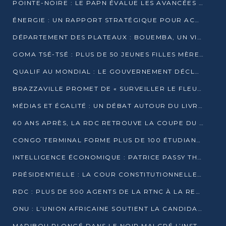
POINTE-NOIRE : LE PAPN ÉVALUE LES AVANCÉES DU MÔLE EST
ÉNERGIE : UN RAPPORT STRATÉGIQUE POUR ACCÉLÉRER LA TRANSITION AU CONGO
DÉPARTEMENT DES PLATEAUX : BOUEMBA, UN VIVIER ÉCONOMIQUE PRÊT À EXPLOSER
GOMA TSÉ-TSÉ : PLUS DE 50 JEUNES FILLES MÈRES SENSIBILISÉES À LA SANTÉ SEXUELLE
QUALIF AU MONDIAL : LE GOUVERNEMENT DÉCLARE LA JOURNÉE DU 1ER AVRIL 2026 CHÔMÉE ET PAYÉE
BRAZZAVILLE PROMET DE « SURVEILLER LE FLEUVE » APRÈS LA QUALIFICATION DE LA RDC AU MONDIAL
MÉDIAS ET ÉGALITÉ : UN DÉBAT AUTOUR DU LIVRE « CES FEMMES QUI REPRENNENT LE POUVOIR SUR LEUR VIE »
60 ANS APRÈS, LA RDC RETROUVE LA COUPE DU MONDE
CONGO TERMINAL FORME PLUS DE 100 ÉTUDIANTS AUX TECHNIQUES D’EMBAUCHE
INTELLIGENCE ÉCONOMIQUE : PATRICE PASSY THÉORISE UNE STRATÉGIE ADAPTÉE AUX CONTEXTES FRAGMENTÉS
PRÉSIDENTIELLE : LA COUR CONSTITUTIONNELLE CONFIRME LA VICTOIRE DE SASSOU NGUESSO AVEC 94,90 % DES SUFFRAGES
RDC : PLUS DE 500 AGENTS DE LA RTNC À LA RETRAITE, UNE PAGE SE TOURNE
ONU : L’UNION AFRICAINE SOUTIENT LA CANDIDATURE DE MACKY SALL
MADIBOU PLONGÉ DANS LE NOIR MALGRÉ L’INSTALLATION D’UN NOUVEAU TRANSFORMATEUR