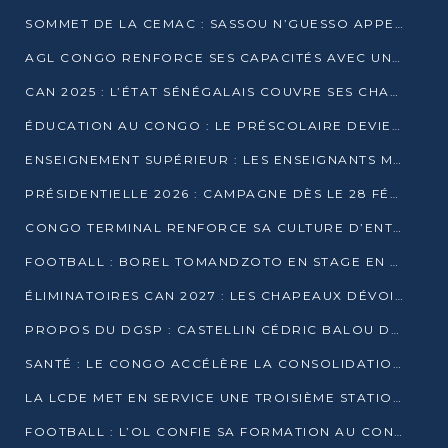
SOMMET DE LA CEMAC : SASSOU N’GUESSO APPELLE À LA VIGILANCE FACE AUX RISQUES ÉCONOMIQUES
AGL CONGO RENFORCE SES CAPACITÉS AVEC UNE GRUE DE 250 TONNES
CAN 2025 : L’ÉTAT SÉNÉGALAIS COUVRE SES CHAMPIONS D’AFRIQUE DE RÉCOMPENSES EXCEPTIONNELLES
ÉDUCATION AU CONGO : LE PRÉSCOLAIRE DEVIENT OBLIGATOIRE, LE BTS CONSACRÉ DIPLÔME D’ÉTAT
ENSEIGNEMENT SUPÉRIEUR : LES ENSEIGNANTS MAINTIENNENT LA GRÈVE ET EXIGENT UN ACCORD ÉCRIT AVEC L’ÉTAT
PRÉSIDENTIELLE 2026 : CAMPAGNE DÈS LE 28 FÉVRIER, SCRUTIN LES 12 ET 15 MARS
CONGO TERMINAL RENFORCE SA CULTURE D’ENTREPRISE AVEC LE PROGRAMME « WIN TOGETHER »
FOOTBALL : BOREL TOMANDZOTO EN STAGE EN ESPAGNE AVEC POLISSYA FC
ÉLIMINATOIRES CAN 2027 : LES CHAPEAUX DÉVOILÉS, LE CONGO FIXÉ SUR SON SORT
PROPOS DU DGSP : CASTELLIN CÉDRIC BALOU DÉNONCE DES PROPOS INTIMIDANTS
SANTÉ : LE CONGO ACCÉLÈRE LA CONSOLIDATION DE L’OFFRE DE SOINS
LA LCDE MET EN SERVICE UNE TROISIÈME STATION D’EAU POTABLE À MFILOU
FOOTBALL : L’OL CONFIE SA FORMATION AU CONGOLAIS CHRISTIAN BASSILA