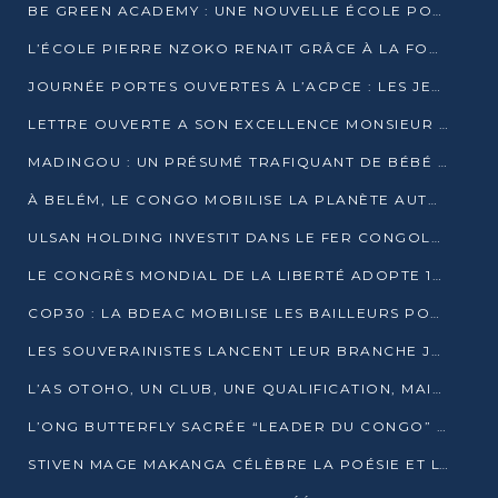
BE GREEN ACADEMY : UNE NOUVELLE ÉCOLE POUR LES MÉTIERS DE L’ÉCOLOGIE À POINTE-NOIRE
L’ÉCOLE PIERRE NZOKO RENAIT GRÂCE À LA FONDATION MUCODEC
JOURNÉE PORTES OUVERTES À L’ACPCE : LES JEUNES EN IMMERSION DANS L’ENTREPRISE
LETTRE OUVERTE A SON EXCELLENCE MONSIEUR DENIS SASSOU NGUESSO, PRESIDENT DE LAREPUBLIQUE DU CONGO
MADINGOU : UN PRÉSUMÉ TRAFIQUANT DE BÉBÉ CHIMPANZÉ FIXÉ SUR SON SORT LE 20 NOVEMBRE
À BELÉM, LE CONGO MOBILISE LA PLANÈTE AUTOUR DU FONDS BLEU POUR LE BASSIN DU CONGO
ULSAN HOLDING INVESTIT DANS LE FER CONGOLAIS
LE CONGRÈS MONDIAL DE LA LIBERTÉ ADOPTE 14 RÉSOLUTIONS HISTORIQUES
COP30 : LA BDEAC MOBILISE LES BAILLEURS POUR LE FONDS BLEU DU BASSIN DU CONGO
LES SOUVERAINISTES LANCENT LEUR BRANCHE JEUNE À BRAZZAVILLE
L’AS OTOHO, UN CLUB, UNE QUALIFICATION, MAIS ENCORE DES DOUTES
L’ONG BUTTERFLY SACRÉE “LEADER DU CONGO” AU PRIX D’EXCELLENCE 2025
STIVEN MAGE MAKANGA CÉLÈBRE LA POÉSIE ET L’HUMAIN AVEC SON RECUEIL “HECTARE”