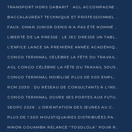
TRANSPORT HORS GABARIT : AGL ACCOMPAGNE LE DÉVELOPPEMENT DU SECTEUR BRASSICOLE AU CONGO
BACCALAURÉAT TECHNIQUE ET PROFESSIONNEL : 16 352 CANDIDATS LANCÉS DANS LES ÉPREUVES D’EPS
FAUX, OMAR JUNIOR DENIS N’A PAS ÉTÉ NOMMÉ AIDE DE CAMP ADJOINT DE DENIS SASSOU NGUESSO
LIBERTÉ DE LA PRESSE : LE JEC DRESSE UN TABLEAU PRÉOCCUPANT AU CONGO
L’ENFICE LANCE SA PREMIÈRE ANNÉE ACADÉMIQUE AVEC 100 FUTURS ENSEIGNANTS
CONGO TERMINAL CÉLÈBRE LA FÊTE DU TRAVAIL AVEC SES COLLABORATEURS À POINTE-NOIRE
AGL CONGO CÉLÈBRE LA FÊTE DU TRAVAIL SOUS LE SIGNE DE LA COHÉSION
CONGO TERMINAL MOBILISE PLUS DE 900 EMPLOYÉS AUTOUR DE LA SÉCURITÉ AU TRAVAIL
RCM 2030 : DU RÉSEAU DE CONSULTANTS À L’INSTRUMENT DE PUISSANCE EN AFRIQUE FRANCOPHONE
CONGO TERMINAL OUVRE SES PORTES AUX FUTURS INGÉNIEURS AU FORUM DES MÉTIERS D’UCAC-ICAM
SEOPC 2026 : L’ORIENTATION DES JEUNES AU CŒUR DE LA DEUXIÈME ÉDITION
PLUS DE 1 500 MOUSTIQUAIRES DISTRIBUÉES PAR AGL ET CONGO TERMINAL DANS LA LUTTE CONTRE LE PALUDISME
NINON GOUAMBA RELANCE “TOSOLOLA” POUR RENFORCER LE DIALOGUE AVEC LES CITOYENS