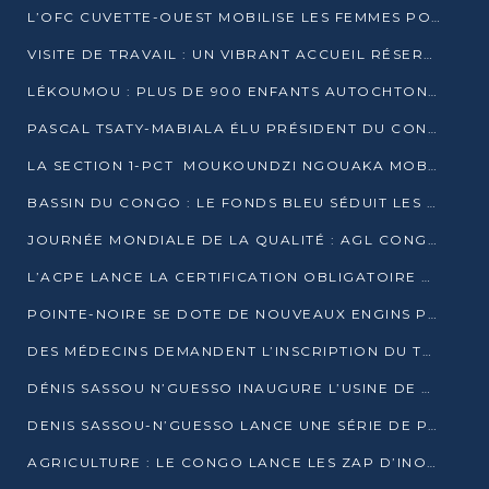
L’OFC CUVETTE-OUEST MOBILISE LES FEMMES POUR ACCUEILLIR LE PRÉSIDENT DE LA RÉPUBLIQUE
VISITE DE TRAVAIL : UN VIBRANT ACCUEIL RÉSERVÉ À DENIS SASSOU-N’GUESSO PAR L’ASSOCIATION « LES AMIS DE WOMO »
LÉKOUMOU : PLUS DE 900 ENFANTS AUTOCHTONES REÇOIVENT DES KITS SCOLAIRES GRÂCE À L’ESPACE OPOKO
PASCAL TSATY-MABIALA ÉLU PRÉSIDENT DU CONSEIL NATIONAL DE L’UPADS
LA SECTION 1-PCT MOUKOUNDZI NGOUAKA MOBILISE 100 000 FCFA POUR LE 6ᵉ CONGRÈS DU PARTI
BASSIN DU CONGO : LE FONDS BLEU SÉDUIT LES BAILLEURS À BELÉM
JOURNÉE MONDIALE DE LA QUALITÉ : AGL CONGO FORME ET SENSIBILISE LES JEUNES TALENTS
L’ACPE LANCE LA CERTIFICATION OBLIGATOIRE DES CONTRATS DE TRAVAIL DES TRANSPORTEURS
POINTE-NOIRE SE DOTE DE NOUVEAUX ENGINS POUR L’ASSAINISSEMENT ET L’ENTRETIEN ROUTIER
DES MÉDECINS DEMANDENT L’INSCRIPTION DU TRAITEMENT DU PIED-BOT DANS LES CURSUS UNIVERSITAIRES
DÉNIS SASSOU N’GUESSO INAUGURE L’USINE DE VALORISATION DU GAZ ASSOCIÉ
DENIS SASSOU-N’GUESSO LANCE UNE SÉRIE DE PROJETS DANS LE KOUILOU
AGRICULTURE : LE CONGO LANCE LES ZAP D’INONI ET YONO