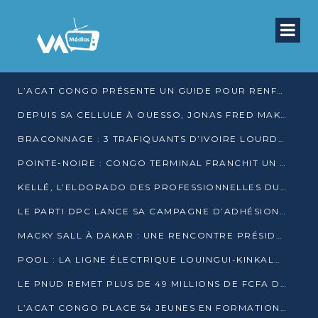
L’ACAT CONGO PRÉSENTE UN GUIDE POUR RENFORCER LES GARANTIES JUDICIAIRES EN GARDE À VUE
DEPUIS SA CELLULE À OUESSO, JONAS FRED MAKITA DÉNONCE CE QU’IL QUALIFIE DE DÉNI DE JUSTICE
BRACONNAGE : 3 TRAFIQUANTS D’IVOIRE LOURDEMENT CONDAMNÉS À DJAMBALA
POINTE-NOIRE : CONGO TERMINAL FRANCHIT UN CAP HISTORIQUE AVEC 99 MOUVEMENTS/HEURE
KELLÉ, L’ELDORADO DES PROFESSIONNELLES DU SEXE
LE PARTI DPC LANCE SA CAMPAGNE D’ADHÉSIONS ET VEUT STRUCTURER SA PRÉSENCE DANS LES 15 DÉPARTEMENTS
MACKY SALL À DAKAR : UNE RENCONTRE PRÉSIDENTIELLE QUI DIVISE L’OPINION SÉNÉGALAISE
POOL : LA LIGNE ÉLECTRIQUE LOUINGUI-KINKALA-BOKO MISE EN SERVICE
LE PNUD REMET PLUS DE 49 MILLIONS DE FCFA D’ÉQUIPEMENTS POUR ACCÉLÉRER LA NUMÉRISATION DU SYSTÈME DE SANTÉ
L’ACAT CONGO PLACE 54 JEUNES EN FORMATION PROFESSIONNELLE