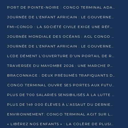
PORT DE POINTE-NOIRE : CONGO TERMINAL ADAPTE SON DRAGAGE AUX SABLES BITUMINEUX
JOURNÉE DE L’ENFANT AFRICAIN : LE GOUVERNEMENT RÉAFFIRME SON ENGAGEMENT POUR L’ACCÈS À L’EAU ET À L’ASSAINISSEMENT
FMI–CONGO : LA SOCIÉTÉ CIVILE EXIGE UNE RÉFORME DE LA FISCALITÉ PÉTROLIÈRE
JOURNÉE MONDIALE DES OCÉANS : AGL CONGO MOBILISE SES COLLABORATEURS POUR LA PRÉSERVATION DE LA BIODIVERSITÉ MARINE
JOURNÉE DE L’ENFANT AFRICAIN : LE GOUVERNEMENT MOBILISÉ POUR L’HYGIÈNE DANS LES ORPHELINATS
LCDE DÉMENT L’OUVERTURE D’UN PORTAIL DE RECRUTEMENT ET APPELLE À LA VIGILANCE
TRAVERSÉE DU MAYOMBE 2026 : UNE MARCHE POUR SENSIBILISER ET DÉPISTER AU DIABÈTE
BRACONNAGE : DEUX PRÉSUMÉS TRAFIQUANTS D’HIPPOPOTAME ÉCROUÉS À BRAZZAVILLE
CONGO TERMINAL OUVRE SES PORTES AUX FUTURS INGÉNIEURS DE L’UCAC-ICAM
PLUS DE 700 SALARIÉS SENSIBILISÉS À LA LUTTE CONTRE LA TUBERCULOSE À CONGO TERMINAL
PLUS DE 149 000 ÉLÈVES À L’ASSAUT DU DERNIER CEPE
ENVIRONNEMENT: CONGO TERMINAL AGIT SUR LE TERRAIN ET FORME LES PLUS JEUNES
« LIBÉREZ NOS ENFANTS » : LA COLÈRE DE PLUSIEURS MÈRES À BRAZZAVILLE CONTRE LA DGSP