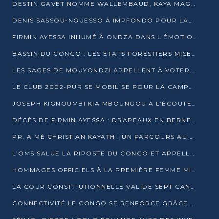
DESTIN GAVET NOMME WALLEMBAUD, KAYA MAGANE, BOUDZIKA ET MBOUSSA-ELLAH AUX COMMANDES DE SA CAMPAGNE
DENIS SASSOU-NGUESSO À IMPFONDO POUR LANCER LE CORRIDOR 13
FIRMIN AYESSA INHUMÉ À ONDZA DANS L’ÉMOTION ET LE RECUEILLEMENT
BASSIN DU CONGO : LES ÉTATS FORESTIERS MISENT SUR LES MARCHÉS CARBONE
LES SAGES DE MOUYONDZI APPELLENT À VOTER DENIS SASSOU-NGUESSO
LE CLUB 2002-PUR SE MOBILISE POUR LA CAMPAGNE
JOSEPH KIGNOUMBI KIA MBOUNGOU À L’ÉCOUTE DE TALANGAÏ
DÉCÈS DE FIRMIN AYESSA : DRAPEAUX EN BERNE LUNDI
PR. AIMÉ CHRISTIAN KAYATH : UN PARCOURS AU SERVICE DE LA RECHERCHE ET DE L’INNOVATION
L’OMS SALUE LA RIPOSTE DU CONGO ET APPELLE À DES RÉFORMES DURABLES
HOMMAGES OFFICIELS À LA PREMIÈRE FEMME MINISTRE DU CONGO
LA COUR CONSTITUTIONNELLE VALIDE SEPT CANDIDATURES POUR LA PRÉSIDENTIELLE
CONNECTIVITÉ LE CONGO SE RENFORCE GRÂCE AU CÂBLE 2AFRICA