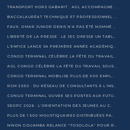
TRANSPORT HORS GABARIT : AGL ACCOMPAGNE LE DÉVELOPPEMENT DU SECTEUR BRASSICOLE AU CONGO
BACCALAURÉAT TECHNIQUE ET PROFESSIONNEL : 16 352 CANDIDATS LANCÉS DANS LES ÉPREUVES D’EPS
FAUX, OMAR JUNIOR DENIS N’A PAS ÉTÉ NOMMÉ AIDE DE CAMP ADJOINT DE DENIS SASSOU NGUESSO
LIBERTÉ DE LA PRESSE : LE JEC DRESSE UN TABLEAU PRÉOCCUPANT AU CONGO
L’ENFICE LANCE SA PREMIÈRE ANNÉE ACADÉMIQUE AVEC 100 FUTURS ENSEIGNANTS
CONGO TERMINAL CÉLÈBRE LA FÊTE DU TRAVAIL AVEC SES COLLABORATEURS À POINTE-NOIRE
AGL CONGO CÉLÈBRE LA FÊTE DU TRAVAIL SOUS LE SIGNE DE LA COHÉSION
CONGO TERMINAL MOBILISE PLUS DE 900 EMPLOYÉS AUTOUR DE LA SÉCURITÉ AU TRAVAIL
RCM 2030 : DU RÉSEAU DE CONSULTANTS À L’INSTRUMENT DE PUISSANCE EN AFRIQUE FRANCOPHONE
CONGO TERMINAL OUVRE SES PORTES AUX FUTURS INGÉNIEURS AU FORUM DES MÉTIERS D’UCAC-ICAM
SEOPC 2026 : L’ORIENTATION DES JEUNES AU CŒUR DE LA DEUXIÈME ÉDITION
PLUS DE 1 500 MOUSTIQUAIRES DISTRIBUÉES PAR AGL ET CONGO TERMINAL DANS LA LUTTE CONTRE LE PALUDISME
NINON GOUAMBA RELANCE “TOSOLOLA” POUR RENFORCER LE DIALOGUE AVEC LES CITOYENS