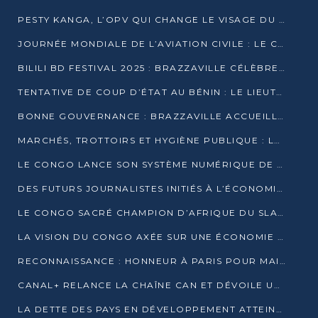
PESTY KANGA, L’OPV QUI CHANGE LE VISAGE DU REPORTAGE AU CONGO
JOURNÉE MONDIALE DE L’AVIATION CIVILE : LE CONGO MISE SUR L’INNOVATION ET LA SÉCURITÉ
BILILI BD FESTIVAL 2025 : BRAZZAVILLE CÉLÈBRE DIX ANS DE CRÉATION GRAPHIQUE AFRICAINE
TENTATIVE DE COUP D’ÉTAT AU BÉNIN : LE LIEUTENANT-COLONEL TIGRI S’AUTOPROCLAME CHEF D’UN COMITÉ MILITAIRE
BONNE GOUVERNANCE : BRAZZAVILLE ACCUEILLE LES PREMIÈRES JOURNÉES CONGOLAISES DE L’ÉVALUATION
MARCHÉS, TROTTOIRS ET HYGIÈNE PUBLIQUE : LE GOUVERNEMENT DURCIT LE TON
LE CONGO LANCE SON SYSTÈME NUMÉRIQUE DE VÉRIFICATION DU BOIS
DES FUTURS JOURNALISTES INITIÉS À L’ÉCONOMIE BLEUE DURABLE
LE CONGO SACRÉ CHAMPION D’AFRIQUE DU SLAM 2025
LA VISION DU CONGO AXÉE SUR UNE ÉCONOMIE BAS CARBONE AU RENDEZ-VOUS DE MONACO 2025
RECONNAISSANCE : HONNEUR À PARIS POUR MAIXENT RAOUL OMINGA
CANAL+ RELANCE LA CHAÎNE CAN ET DÉVOILE UNE OFFRE EXCEPTIONNELLE POUR DÉCEMBRE
LA DETTE DES PAYS EN DÉVELOPPEMENT ATTEINT UN SOMMET HISTORIQUE ENTRE 2022 ET 2024