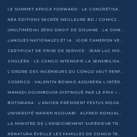
LE SOMMET AFRICA FORWARD : LA CONCRÉTISATION DE PARTENARIATS ÉQUILIBRÉS ET TOURNÉS VERS L’AVENIR ENTRE LE CONTINENT AFRICAIN ET LA FRANCE
NEA ÉDITIONS SACRÉE MEILLEURE BD / COMICS D’AFRIQUE AU KENYA
(MULTIMÉDIA) ZÉRO DROIT DE DOUANE : LA CHINE ET L’AFRIQUE VERS UNE PROXIMITÉ SANS PRÉCÉDENT (PAPIER GÉNÉRAL)
LANGUES NATIONALES ET IA : IGOR CAMERON VEUT ARRIMER LA STRATÉGIE IA À LA LOI SUR LA RECHERCHE
CERTIFICAT DE PRISE DE SERVICE : JEAN LUC MOUTHOU DÉMENT UNE « FAKE NEWS »
CHOLÉRA : LE CONGO INTENSIFIE LA SENSIBILISATION AU MARCHÉ DE TALANGAÏ
L’ORDRE DES INGÉNIEURS DU CONGO VEUT RENFORCER L’ÉTHIQUE ET LA CRÉDIBILITÉ DE LA PROFESSION
COSERCO : VALENTIN BOWAO ASSURERA L’INTÉRIM À LA TÊTE DU BUREAU EXÉCUTIF NATIONAL
MAMADI DOUMBOUYA DISTINGUÉ PAR LE PRIX « SUPER GRAND BÂTISSEUR BABACAR N’DIAYE »
BOTSWANA : L’ANCIEN PRÉSIDENT FESTUS MOGAE EST MORT À 86 ANS
UNIVERSITÉ MARIEN NGOUABI : ALFRED ROMUALD NGUYA POATY SOUTIENT UNE THÈSE SUR LE PARADOXE DE LA CROISSANCE EN ZONE CEMAC
LA MINISTRE DE L’ENSEIGNEMENT SUPÉRIEUR TRACE SA FEUILLE DE ROUTE
RENATURA ÉVEILLE LES FAMILLES DE CONGO TERMINAL À LA PROTECTION DE L’ENVIRONNEMENT