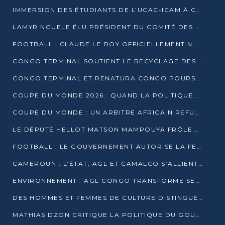
IMMERSION DES ÉTUDIANTS DE L’UCAC-ICAM À CONGO TERMINAL
LAMYR NGUELE ÉLU PRÉSIDENT DU COMITÉ DES MEMBRES D’HONNEUR DU PCT
FOOTBALL : CLAUDE LE ROY OFFICIELLEMENT NOMMÉ SÉLECTIONNEUR DU CONGO
CONGO TERMINAL SOUTIENT LE RECYCLAGE DES DÉCHETS PLASTIQUES À POINTE-NOIRE
CONGO TERMINAL ET RENATURA CONGO POURSUIVENT LEUR COMBAT POUR LA BIODIVERSITÉ
COUPE DU MONDE 2026 : QUAND LA POLITIQUE MENACE L’UNIVERSALITÉ DU FOOTBALL
COUPE DU MONDE : UN ARBITRE AFRICAIN REFUSÉ À L’ENTRÉE DES ÉTATS-UNIS
LE DÉPUTÉ HELLOT MATSON MAMPOUYA FRÔLE LA MORT LORS D’UNE EMBUSCADE DZNS LE POOL
FOOTBALL : LE GOUVERNEMENT AUTORISE LA FECOFOOT À OCCUPER LES COMPLEXES SPORTIFS
CAMEROUN : L’ÉTAT, AGL ET CAMALCO S’ALLIENT POUR UN MÉGA-PROJET FERROVIAIRE
ENVIRONNEMENT : AGL CONGO TRANSFORME SES DÉCHETS EN OUTILS DE FORMATION
DES HOMMES ET FEMMES DE CULTURE DISTINGUÉS POUR LEUR ENGAGEMENT PAR BANTOU CULTURE
MATHIAS DZON CRITIQUE LA POLITIQUE DU GOUVERNEMENT ET ALERTE SUR LA DETTE DU CONGO