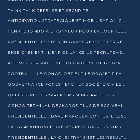
THINK TANK DÉFENSE ET SÉCURITÉ :
ANTICIPATION STRATÉGIQUE ET MOBILISATION CITOYENNE POUR NOTRE SOUVERAINETÉ NATIONALE
HENRI DJOMBO À L’HONNEUR POUR LA JOURNÉE MONDIALE DU THÉÂTRE
PRÉSIDENTIELLE : DESTIN GAVET REJETTE LES RÉSULTATS ET APPELLE À UN DIALOGUE NATIONAL
ENSEIGNEMENT : L’ENFICE LANCE LE RECRUTEMENT DE SA PREMIÈRE PROMOTION DE PROFESSEURS DES ÉCOLES
AGL MET SUR RAIL UNE LOCOMOTIVE DE 83 TONNES À POINTE-NOIRE
FOOTBALL : LE CONGO OBTIENT LE PROJET FIFA ARENA POUR SES 15 DÉPARTEMENTS
GOUVERNANCE FORESTIÈRE : LA SOCIÉTÉ CIVILE CONGOLAISE AFFICHE SES PRIORITÉS POUR 2026
QUELS SONT LES “PREMIERS MINISTRABLES” ?
CONGO TERMINAL DÉCHARGE PLUS DE 900 VÉHICULES EN QUELQUES HEURES
PRÉSIDENTIELLE : DAVE MAFOULA CONTESTE LES RÉSULTATS PROVISOIRES
LA DGSP ANNONCE UNE RÉPRESSION PLUS STRICTE CONTRE LES MOTO-TAXIS
PRÉSIDENTIELLE : LA CNEI TRANSMET LES RÉSULTATS PROVISOIRES À LA COUR CONSTITUTIONNELLE