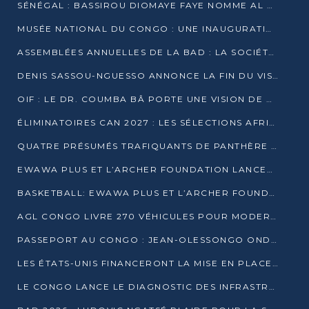
SÉNÉGAL : BASSIROU DIOMAYE FAYE NOMME AL AMINOU LÔ PREMIER MINISTRE
MUSÉE NATIONAL DU CONGO : UNE INAUGURATION PORTEUSE D’ESPOIR POUR LA CULTURE
ASSEMBLÉES ANNUELLES DE LA BAD : LA SOCIÉTÉ CIVILE CONGOLAISE À LA RECHERCHE DE PARTENAIRES POUR SES PROJETS
DENIS SASSOU-NGUESSO ANNONCE LA FIN DU VISA POUR LES AFRICAINS EN 2027
OIF : LE DR. COUMBA BÂ PORTE UNE VISION DE DIALOGUE, DE STABILITÉ ET DE RÉFORME À LA TÊTE
ÉLIMINATOIRES CAN 2027 : LES SÉLECTIONS AFRICAINES CONNAISSENT LEURS ADVERSAIRES
QUATRE PRÉSUMÉS TRAFIQUANTS DE PANTHÈRE ARRÊTÉS À EWO
EWAWA PLUS ET L’ARCHER FOUNDATION LANCENT UN CAMP DE BASKET POUR LES JEUNES À BRAZZAVILLE
BASKETBALL: EWAWA PLUS ET L’ARCHER FOUNDATION LANCENT UN CAMP POUR LES JEUNES
AGL CONGO LIVRE 270 VÉHICULES POUR MODERNISER LE TRANSPORT URBAIN
PASSEPORT AU CONGO : JEAN-OLESSONGO ONDAYE VEUT METTRE FIN AUX LENTEURS ADMINISTRATIVES
LES ÉTATS-UNIS FINANCERONT LA MISE EN PLACE DE JUSQU’À 50 CLINIQUES DE LUTTE CONTRE L’EBOLA
LE CONGO LANCE LE DIAGNOSTIC DES INFRASTRUCTURES SPORTIVES DU COMPLEXE DE KINTÉLÉ