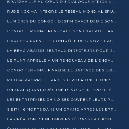
BRAZZAVILLE AU CŒUR DU DIALOGUE AFRICAIN SUR LES OBJECTIFS DE DÉVELOPPEMENT DURABLE
RUDE NGOMA INTÈGRE LE RÉSEAU MONDIAL SPUTNIK PRO APRÈS UNE FORMATION À MOSCOU
LUMIÈRES DU CONGO : DESTIN GAVET DÉDIE SON PRIX À L’UNITÉ NATIONALE ET À LA JEUNESSE
CONGO TERMINAL RENFORCE SON EXPERTISE AVEC NEUF NOUVEAUX FORMATEURS EN ENGINS PORTUAIRES
L’ARCHER PREND LE CONTRÔLE DE GINOV ET ACCÉLÈRE SON VIRAGE NUMÉRIQUE
LA BEAC ABAISSE SES TAUX DIRECTEURS POUR SOUTENIR LA CROISSANCE EN ZONE CEMAC
LE RUNR APPELLE À UN RENOUVEAU DE L’ENGAGEMENT MILITANT
CONGO TERMINAL FINALISE LE BATTAGE DES 558 PIEUX DU FUTUR QUAI DU MÔLE EST
MBOKA PROPRE ET PADJ 2.0 POUR UNE JEUNESSE PLUS AUTONOME
UN TRAFIQUANT PRÉSUMÉ D’IVOIRE INTERPELLÉ À DOLISIE
LES ENTREPRISES CHINOISES OUVRENT LEURS PORTES AUX JEUNES DIPLÔMÉS
SIBITI : 6 MORTS DANS UN DRAME APRÈS LES ÉPREUVES DU BEPC
LA CRÉATION D’UNE UNIVERSITÉ DANS LA LIKOUALA AU CŒUR D’UNE RÉFLEXION NATIONALE
ÉCONOMIE VERTE : AGL CONGO DONNE UNE SECONDE VIE À SES DÉCHETS INDUSTRIELS