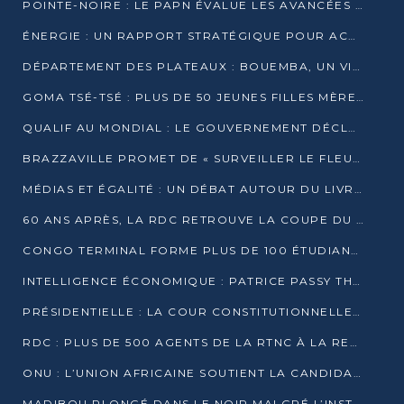
POINTE-NOIRE : LE PAPN ÉVALUE LES AVANCÉES DU MÔLE EST
ÉNERGIE : UN RAPPORT STRATÉGIQUE POUR ACCÉLÉRER LA TRANSITION AU CONGO
DÉPARTEMENT DES PLATEAUX : BOUEMBA, UN VIVIER ÉCONOMIQUE PRÊT À EXPLOSER
GOMA TSÉ-TSÉ : PLUS DE 50 JEUNES FILLES MÈRES SENSIBILISÉES À LA SANTÉ SEXUELLE
QUALIF AU MONDIAL : LE GOUVERNEMENT DÉCLARE LA JOURNÉE DU 1ER AVRIL 2026 CHÔMÉE ET PAYÉE
BRAZZAVILLE PROMET DE « SURVEILLER LE FLEUVE » APRÈS LA QUALIFICATION DE LA RDC AU MONDIAL
MÉDIAS ET ÉGALITÉ : UN DÉBAT AUTOUR DU LIVRE « CES FEMMES QUI REPRENNENT LE POUVOIR SUR LEUR VIE »
60 ANS APRÈS, LA RDC RETROUVE LA COUPE DU MONDE
CONGO TERMINAL FORME PLUS DE 100 ÉTUDIANTS AUX TECHNIQUES D’EMBAUCHE
INTELLIGENCE ÉCONOMIQUE : PATRICE PASSY THÉORISE UNE STRATÉGIE ADAPTÉE AUX CONTEXTES FRAGMENTÉS
PRÉSIDENTIELLE : LA COUR CONSTITUTIONNELLE CONFIRME LA VICTOIRE DE SASSOU NGUESSO AVEC 94,90 % DES SUFFRAGES
RDC : PLUS DE 500 AGENTS DE LA RTNC À LA RETRAITE, UNE PAGE SE TOURNE
ONU : L’UNION AFRICAINE SOUTIENT LA CANDIDATURE DE MACKY SALL
MADIBOU PLONGÉ DANS LE NOIR MALGRÉ L’INSTALLATION D’UN NOUVEAU TRANSFORMATEUR