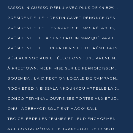
SASSOU N’GUESSO RÉÉLU AVEC PLUS DE 94,82% DES VOIX
PRÉSIDENTIELLE : DESTIN GAVET DÉNONCE DES IRRÉGULARITÉS ET REVENDIQUE LA VICTOIRE
PRÉSIDENTIELLE : LES APPELS ET SMS RÉTABLIS, INTERNET RESTE BLOQUÉ
PRÉSIDENTIELLE A : UN SCRUTIN MARQUÉ PAR LA COUPURE D’INTERNET ET UNE AFFLUENCE TIMIDE À BRAZZAVILLE
PRÉSIDENTIELLE : UN FAUX VISUEL DE RÉSULTATS CIRCULE
RÉSEAUX SOCIAUX ET ÉLECTIONS : UNE ARÈNE NUMÉRIQUE EN PLEINE MUTATION AU CONGO
À FREETOWN, MEER MISE SUR LE REFROIDISSEMENT PASSIF FACE À LA CHALEUR EXTRÊME
BOUEMBA : LA DIRECTION LOCALE DE CAMPAGNE DE DENIS SASSOU N’GUESSO MULTIPLIE LES ACTIVITÉS DE MOBILISATION
ROCH BREDIN BISSALA NKOUNKOU APPELLE LA JEUNESSE DE GOMA TSÉ-TSÉ À UN VOTE MASSIF POUR DENIS SASSOU NGUESSO
CONGO TERMINAL OUVRE SES PORTES AUX ÉTUDIANTS EN TRANSPORT ET LOGISTIQUE
ONU : ADEBAYOR SOUTIENT MACKY SALL
TBC CÉLÈBRE LES FEMMES ET LEUR ENGAGEMENT À L’OCCASION DU 8 MARS
AGL CONGO RÉUSSIT LE TRANSPORT DE 19 MODULES HORS GABARIT ENTRE POINTE-NOIRE ET BRAZZAVILLE