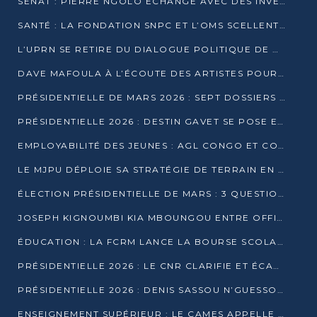
SÉNAT : PIERRE NGOLO ÉCHANGE AVEC DES INVESTISSEURS DU NUMÉRIQUE
SANTÉ : LA FONDATION SNPC ET L’OMS SCELLENT UN PARTENARIAT STRATÉGIQUE DE TROIS ANS
L’UPRN SE RETIRE DU DIALOGUE POLITIQUE DE DJAMBALA : TENSIONS DANS LE PRÉ-ÉLECTORAL CONGOLAIS
DAVE MAFOULA À L’ÉCOUTE DES ARTISTES POUR REDÉFINIR SA POLITIQUE CULTURELLE
PRÉSIDENTIELLE DE MARS 2026 : SEPT DOSSIERS DE CANDIDATURE ENREGISTRÉS À LA CLÔTURE DES DÉPÔTS
PRÉSIDENTIELLE 2026 : DESTIN GAVET SE POSE EN CANDIDAT DU « RAS-LE-BOL »
EMPLOYABILITÉ DES JEUNES : AGL CONGO ET CONGO TERMINAL S’ALLIENT À UCAC-ICAM
LE MJPU DÉPLOIE SA STRATÉGIE DE TERRAIN EN FAVEUR DE DSN
ÉLECTION PRÉSIDENTIELLE DE MARS : 3 QUESTIONS À UN EXPERT CONGOLAIS DE LA CYBERSÉCURITÉ
JOSEPH KIGNOUMBI KIA MBOUNGOU ENTRE OFFICIELLEMENT EN COURSE POUR LA PRÉSIDENTIELLE
ÉDUCATION : LA FCRM LANCE LA BOURSE SCOLAIRE FRANCINE-NTOUMI POUR PROMOUVOIR LES FILIÈRES SCIENTIFIQUES
PRÉSIDENTIELLE 2026 : LE CNR CLARIFIE ET ÉCARTE LA CANDIDATURE DU PASTEUR NTUMI
PRÉSIDENTIELLE 2026 : DENIS SASSOU N’GUESSO ANNONCE OFFICIELLEMENT SA CANDIDATURE
ENSEIGNEMENT SUPÉRIEUR : LE CAMES APPELLE À UNE UNIVERSITÉ AFRICAINE AXÉE SUR L’EMPLOYABILITÉ