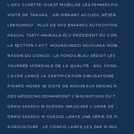
L’OFC CUVETTE-OUEST MOBILISE LES FEMMES POUR ACCUEILLIR LE PRÉSIDENT DE LA RÉPUBLIQUE
VISITE DE TRAVAIL : UN VIBRANT ACCUEIL RÉSERVÉ À DENIS SASSOU-N’GUESSO PAR L’ASSOCIATION « LES AMIS DE WOMO »
LÉKOUMOU : PLUS DE 900 ENFANTS AUTOCHTONES REÇOIVENT DES KITS SCOLAIRES GRÂCE À L’ESPACE OPOKO
PASCAL TSATY-MABIALA ÉLU PRÉSIDENT DU CONSEIL NATIONAL DE L’UPADS
LA SECTION 1-PCT MOUKOUNDZI NGOUAKA MOBILISE 100 000 FCFA POUR LE 6ᵉ CONGRÈS DU PARTI
BASSIN DU CONGO : LE FONDS BLEU SÉDUIT LES BAILLEURS À BELÉM
JOURNÉE MONDIALE DE LA QUALITÉ : AGL CONGO FORME ET SENSIBILISE LES JEUNES TALENTS
L’ACPE LANCE LA CERTIFICATION OBLIGATOIRE DES CONTRATS DE TRAVAIL DES TRANSPORTEURS
POINTE-NOIRE SE DOTE DE NOUVEAUX ENGINS POUR L’ASSAINISSEMENT ET L’ENTRETIEN ROUTIER
DES MÉDECINS DEMANDENT L’INSCRIPTION DU TRAITEMENT DU PIED-BOT DANS LES CURSUS UNIVERSITAIRES
DÉNIS SASSOU N’GUESSO INAUGURE L’USINE DE VALORISATION DU GAZ ASSOCIÉ
DENIS SASSOU-N’GUESSO LANCE UNE SÉRIE DE PROJETS DANS LE KOUILOU
AGRICULTURE : LE CONGO LANCE LES ZAP D’INONI ET YONO