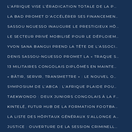
L’AFRIQUE VISE L’ÉRADICATION TOTALE DE LA POLIOMYÉLITE D’ICI 2026
LA BAD PROMET D’ACCÉLÉRER SES FINANCEMENTS AVEC LE MINISTÈRE DE L’ASSAINISSEMENT
SASSOU NGUESSO INAUGURE LE PRESTIGIEUX HÔTEL KEMPINSKI BRAZZAVILLE
LE SECTEUR PRIVÉ MOBILISÉ POUR LE DÉPLOIEMENT DE 19 MINI-CENTRALES SOLAIRES
YVON SANA BANGUI PREND LA TÊTE DE L’ASSOCIATION DES BANQUES CENTRALES AFRICAINES
DENIS SASSOU-NGUESSO PROMET LA « TRAQUE SANS RELÂCHE » DU GRAND BANDITISME
13 MILITAIRES CONGOLAIS DIPLÔMÉS EN MAINTENANCE INDUSTRIELLE APRÈS TROIS ANS DE FORMATION À L’UNIVERSITÉ MARIEN-NGOUABI
« BÂTIR, SERVIR, TRANSMETTRE » : LE NOUVEL OUVRAGE QUI INTERPELLE LES COLLECTIVITÉS
SYMPOSIUM DE L’ABCA : L’AFRIQUE PLAIDE POUR UN FINANCEMENT CLIMATIQUE ÉQUITABLE
TAEKWONDO : DEUX JUNIORS CONGOLAIS À LA FINALE D’OPEN SYRIES 2025 À ABIDJAN
KINTELÉ, FUTUR HUB DE LA FORMATION FOOTBALLISTIQUE AFRICAINE ?
LA LISTE DES HÔPITAUX GÉNÉRAUX S’ALLONGE AU CONGO
JUSTICE : OUVERTURE DE LA SESSION CRIMINELLE À BRAZZAVILLE AVEC 52 DOSSIERS AU RÔLE