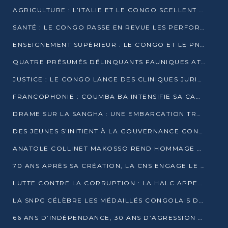
AGRICULTURE : L’ITALIE ET LE CONGO SCELLENT UN PARTENARIAT POUR UNE PRODUCTION LOCALE DURABLE
SANTÉ : LE CONGO PASSE EN REVUE LES PERFORMANCES DE SES HÔPITAUX À MI-PARCOURS
ENSEIGNEMENT SUPÉRIEUR : LE CONGO ET LE PNUD VEULENT RAPPROCHER LA FORMATION UNIVERSITAIRE DES BESOINS DU MARCHÉ DE L’EMPLOI
QUATRE PRÉSUMÉS DÉLINQUANTS FAUNIQUES ATTENDUS DEVANT LA JUSTICE POUR TRAFIC D’IVOIRE
JUSTICE : LE CONGO LANCE DES CLINIQUES JURIDIQUES POUR RAPPROCHER LE DROIT DES CITOYENS
FRANCOPHONIE : COUMBA BA INTENSIFIE SA CAMPAGNE POUR LA SUCCESSION À LA TÊTE DE L’OIF
DRAME SUR LA SANGHA : UNE EMBARCATION TRANSPORTANT DES FIDÈLES DE « NZAMBÉ YA L’HUILE » FAIT NAUFRAGE À OUESSO
DES JEUNES S’INITIENT À LA GOUVERNANCE CONTINENTALE À BRAZZAVILLE
ANATOLE COLLINET MAKOSSO REND HOMMAGE À JEAN-PAUL PIGASSE
70 ANS APRÈS SA CRÉATION, LA CNS ENGAGE LE VIRAGE DE LA DIGITALISATION
LUTTE CONTRE LA CORRUPTION : LA HALC APPELLE À PASSER DES DISCOURS AUX ACTES
LA SNPC CÉLÈBRE LES MÉDAILLÉS CONGOLAIS DES OLYMPIADES PANAFRICAINES DE MATHÉMATIQUES 2026
66 ANS D’INDÉPENDANCE, 30 ANS D’AGRESSION RWANDAISE : 4 PRÉSIDENCES, UN ÉCHEC COLLECTIF