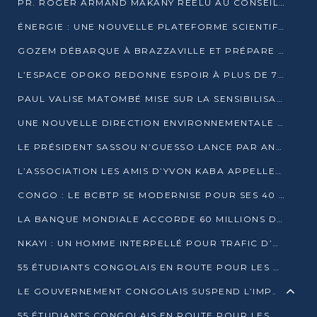
PR. ROGER ARMAND MAKANY RÉÉLU AU CONSEIL DE L’AUF
ÉNERGIE : UNE NOUVELLE PLATEFORME SCIENTIFIQUE POUR LA TRANSITION ÉNERGÉTIQUE EN AFRIQUE CENTRALE
GOZEM DÉBARQUE À BRAZZAVILLE ET PRÉPARE SON ARRIVÉE À POINTE-NOIRE
L’ESPACE OPOKO REDONNE ESPOIR À PLUS DE 775 ÉLÈVES AUTOCHTONES DANS LE NORD DU CONGO
PAUL VALISE MATOMBÉ MISE SUR LA SENSIBILISATION POUR ÉRAQUER LE GRAND BANDITISME
UNE NOUVELLE DIRECTION ENVIRONNEMENTALE POUR RENFORCER LA GESTION DES DONNÉES AU CONGO
LE PRÉSIDENT SASSOU N’GUESSO LANCE PAR ANTICIPATION LA 39ÈME JOURNÉE NATIONALE DE L’ARBRE
L’ASSOCIATION LES AMIS D’YVON KABA APPELLENT DENIS SASSOU N’GUESSO À SE PORTER CANDIDAT
CONGO : LE BCBTP SE MODERNISE POUR SES 40 ANS D’EXISTENCE
LA BANQUE MONDIALE ACCORDE 60 MILLIONS DE DOLLARS POUR LA RÉSILIENCE URBAINE AU CONGO
NKAYI : UN HOMME INTERPELLÉ POUR TRAFIC D’UN BÉBÉ CHIMPANZÉ
55 ÉTUDIANTS CONGOLAIS EN ROUTE POUR LES UNIVERSITÉS ALGÉRIENNES
LE GOUVERNEMENT CONGOLAIS SUSPEND L’IMPORTATION DES MACHETTES ET DES MOTOS
55 ÉTUDIANTS CONGOLAIS EN ROUTE POUR LES UNIVERSITÉS ALGÉRIENNES