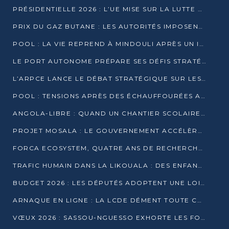
PRÉSIDENTIELLE 2026 : L’UE MISE SUR LA LUTTE CONTRE LA DÉSINFORMATION
PRIX DU GAZ BUTANE : LES AUTORITÉS IMPOSENT LE RESPECT DES PRIX RÉGLEMENTÉS
POOL : LA VIE REPREND À MINDOULI APRÈS UN INCIDENT ARMÉ SUR LA RN1
LE PORT AUTONOME PRÉPARE SES DÉFIS STRATÉGIQUES DE 2026
L’ARPCE LANCE LE DÉBAT STRATÉGIQUE SUR LES DONNÉES, L’IA ET LA FINANCE NUMÉRIQUE AU CONGO
POOL : TENSIONS APRÈS DES ÉCHAUFFOURÉES ARMÉES ENTRE DGSP ET EX-MILICIENS NINJA
ANGOLA-LIBRE : QUAND UN CHANTIER SCOLAIRE DEVIENT LE MIROIR D’UN CONGO EN MOUVEMENT
PROJET MOSALA : LE GOUVERNEMENT ACCÉLÈRE L’INSERTION DES JEUNES EN 2026
FORCA ECOSYSTEM, QUATRE ANS DE RECHERCHE DE TERRAIN AVANT UN LANCEMENT OFFICIEL EN 2026
TRAFIC HUMAIN DANS LA LIKOUALA : DES ENFANTS AUTOCHTONES RÉDUITS AU TRAVAIL FORCÉ
BUDGET 2026 : LES DÉPUTÉS ADOPTENT UNE LOI DES FINANCES DE PLUS DE 2500 MILLIARDS FCFA
ARNAQUE EN LIGNE : LA LCDE DÉMENT TOUTE CAMPAGNE DE RECRUTEMENT
VŒUX 2026 : SASSOU-NGUESSO EXHORTE LES FORCES VIVES À RENFORCER L’UNITÉ