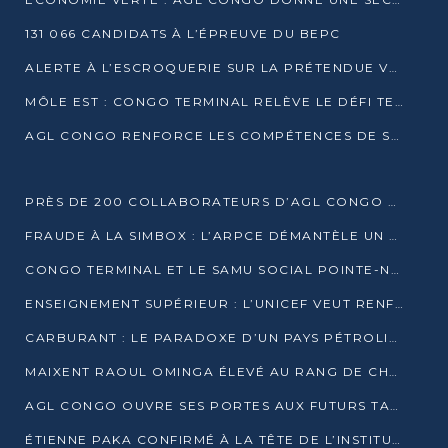
131 066 CANDIDATS À L’ÉPREUVE DU BEPC
ALERTE À L’ESCROQUERIE SUR LA PRÉTENDUE VENTE DE PARCELLES AFAT
MÔLE EST : CONGO TERMINAL RELÈVE LE DÉFI TECHNIQUE DES SABLES BITUMINEUX
AGL CONGO RENFORCE LES COMPÉTENCES DE SES ÉQUIPES AVEC LA CERTIFICATION CACES® R483
PRÈS DE 200 COLLABORATEURS D’AGL CONGO EN FORMATION JUSQU’EN JUILLET
FRAUDE À LA SIMBOX : L’ARPCE DÉMANTÈLE UN RÉSEAU UTILISANT DES CARTES SIM OUGANDAISES
CONGO TERMINAL ET LE SAMU SOCIAL POINTE-NOIRE RENOUVELLENT LEUR PARTENARIAT EN FAVEUR DES JEUNES VULNÉRABLES
ENSEIGNEMENT SUPÉRIEUR : L’UNICEF VEUT RENFORCER LA RECHERCHE SUR LES QUESTIONS DE L’ENFANCE
CARBURANT : LE PARADOXE D’UN PAYS PÉTROLIER CONFRONTÉ À DES PÉNURIES RÉCURRENTES
MAIXENT RAOUL OMINGA ÉLEVÉ AU RANG DE CHEVALIER DE L’ORDRE DE L’AMITIÉ ENTRE LA RUSSIE ET LE CONGO
AGL CONGO OUVRE SES PORTES AUX FUTURS TALENTS DE LA LOGISTIQUE
ÉTIENNE PAKA CONFIRMÉ À LA TÊTE DE L’INSTITUT GÉOGRAPHIQUE NATIONAL