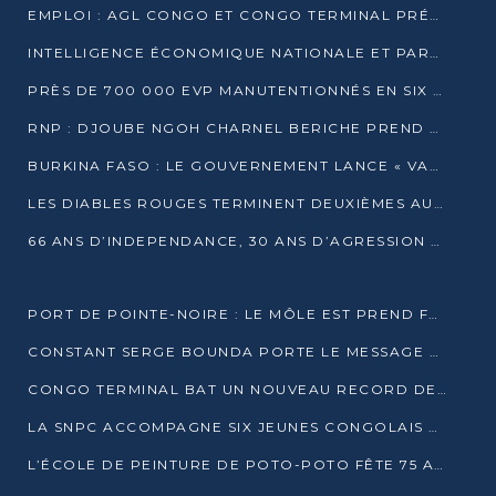
EMPLOI : AGL CONGO ET CONGO TERMINAL PRÉSÉLECTIONNENT PLUS DE 70 JEUNES À POINTE-NOIRE
INTELLIGENCE ÉCONOMIQUE NATIONALE ET PARTENARIATS INTERNATIONAUX : VERS UNE DOCTRINE SOUVERAINE DE SÉCURITÉ ÉCONOMIQUE
PRÈS DE 700 000 EVP MANUTENTIONNÉS EN SIX MOIS PAR CONGO TERMINAL
RNP : DJOUBE NGOH CHARNEL BERICHE PREND LES RÊNES DU PARTI
BURKINA FASO : LE GOUVERNEMENT LANCE « VACANCES UTILES 2026 » POUR FORMER LES ÉLÈVES À 15 MÉTIERS
LES DIABLES ROUGES TERMINENT DEUXIÈMES AU CHAMPIONNAT D’AFRIQUE ZONE 3
66 ANS D’INDEPENDANCE, 30 ANS D’AGRESSION RWAN DAISE : 4 PRESIDENCES, UN ECHEC COLLECTIF
PORT DE POINTE-NOIRE : LE MÔLE EST PREND FORME ET VISE LES GÉANTS DES MERS
CONSTANT SERGE BOUNDA PORTE LE MESSAGE DE COMPASSION DE DENIS SASSOU NGUESSO EN IRAN
CONGO TERMINAL BAT UN NOUVEAU RECORD DE PRODUCTIVITÉ AU PORT DE POINTE-NOIRE
LA SNPC ACCOMPAGNE SIX JEUNES CONGOLAIS AUX OLYMPIADES PANAFRICAINES DE MATHÉMATIQUES
L’ÉCOLE DE PEINTURE DE POTO-POTO FÊTE 75 ANS AU SERVICE DE L’ART CONGOLAIS