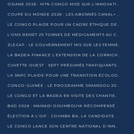
OSIANE 2026 : MTN CONGO MISE SUR L’INNOVATION POUR RELEVER LES DÉFIS AFRICAINS
COUPE DU MONDE 2026 : LES ABONNÉS CANAL+ AU CONGO DÉÇUS À QUELQUES JOURS DU COUP D’ENVOI
LE CONGO PLAIDE POUR UN CADRE ÉTHIQUE DE L’INTELLIGENCE ARTIFICIELLE À DAKAR
L’OMS REMET 25 TONNES DE MÉDICAMENTS AU CONGO POUR RENFORCER LA RIPOSTE AUX ÉPIDÉMIES
ZLECAF : LE GOUVERNEMENT MIS SUR LES FEMMES ENTREPRENEURES
LA BADEA FINANCE L’EXTENSION DE LA CORNICHE SUD DE BRAZZAVILLE
CUVETTE-OUEST : SEPT PRÉSUMÉS TRAFIQUANTS DE FAUNE INTERPELLÉS À EWO ET KELLÉ
LA SNPC PLAIDE POUR UNE TRANSITION ÉCOLOGIQUE PROGRESSIVE
CONGO-GUINÉE : LE PROGRAMME SIMANDOU 2040 AU CŒUR DES ÉCHANGES À LA BAD
LE CONGO ET LA BADEA EN VISITE DES CHANTIERS
BAD 2026 : MAMADI DOUMBOUYA RÉCOMPENSÉ PAR LE TROPHÉE BABACAR NDIAYE À BRAZZAVILLE
ÉLECTION À L’OIF : COUMBA BA, LA CANDIDATE DISCRÈTE QUI BOUSCULE LE JEU DIPLOMATIQUE
LE CONGO LANCE SON CENTRE NATIONAL D’INNOVATION