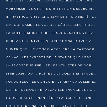
BAD 2026 : LUDOVIC NGATSÉ PLAIDE POUR LA SOUVERAINETÉ FINANCIÈRE AFRICAINE
AUBEVILLE : LE CENTRE D’INSERTION DES JEUNES PRÊT À OUVRIR SES PORTES
INFRASTRUCTURES, CROISSANCE ET STABILITÉ : LA GUINÉE AFFÛTE SES AMBITIONS
E2C CONDAMNE LE VOL DES CÂBLES ÉLECTRIQUES APRÈS UNE VIDÉO VIRALE
LA COLÈRE MONTE CHEZ LES JOURNALIERS D’E2C QUI DÉNONCENT 20 ANS DE PRÉCARITÉ
XI JINPING S’ENTRETIENT AVEC DONALD TRUMP À BEIJING
NUMÉRIQUE : LE CONGO ACCÉLÈRE LA CARTOGRAPHIE DE SES INFRASTRUCTURES DIGITALES
CEMAC : LES EXPERTS DE LA STATISTIQUE APPELLENT À RENFORCER LA SÉCURISATION DES DONNÉES
LA FÉCOTAE SENSIBILISE LES ATHLÈTES DE POINTE-NOIRE À L’HYGIÈNE ALIMENTA
SMIB 2026 : DIX ATHLÈTES CONGOLAIS EN STAGE AU KENYA
FONDS BLEU : LE CONGO ET LE KENYA ACCÉLÈRENT LA MOBILISATION DES FINANCEMENTS
DETTE PUBLIQUE : BRAZZAVILLE ENGAGE UNE OPÉRATION DE RACHAT DE 575 MILLIONS DE DOLLARS
GOUVERNANCE FINANCIÈRE : LA DGPP ET L’ONEC-C VERS UN PARTENARIAT POUR ASSAINIR LES ENTREPRISES PUBLIQUES
CONGO TERMINAL SENSIBILISE SUR LES ENJEUX DE LA SANTÉ MENTALE EN