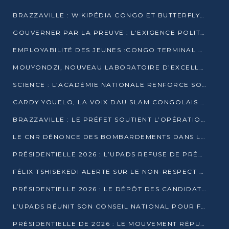
BRAZZAVILLE : WIKIPÉDIA CONGO ET BUTTERFLY SCELLENT UN PARTENARIAT POUR STRUCTURER LE BÉNÉVOLAT NUMÉRIQUE
GOUVERNER PAR LA PREUVE : L’EXIGENCE POLITIQUE DU XXIᵉ SIÈCLE
EMPLOYABILITÉ DES JEUNES :CONGO TERMINAL S’ALLIE À L’ESCIC POUR RAPPROCHER L’ÉCOLE DU TERRAIN
MOUYONDZI, NOUVEAU LABORATOIRE D’EXCELLENCE PÉDAGOGIQUE AVEC L’ENFICE
SCIENCE : L’ACADÉMIE NATIONALE RENFORCE SON ÉQUIPE ET TRACE SA FEUILLE DE ROUTE 2026
CARDY YOUELO, LA VOIX DAU SLAM CONGOLAIS QUI INTERPELLE LE MONDE
BRAZZAVILLE : LE PRÉFET SOUTIENT L’OPÉRATION « ZÉRO KULUNA » ET APPELLE À LA VIGILANCE CITOYENNE
LE CNR DÉNONCE DES BOMBARDEMENTS DANS LE POOL ET ACCUSE LE GOUVERNEMENT
PRÉSIDENTIELLE 2026 : L’UPADS REFUSE DE PRÉSENTER UN CANDIDAT ET DÉNONCE UN PROCESSUS NON CRÉDIBLE
FÉLIX TSHISEKEDI ALERTE SUR LE NON-RESPECT DES ENGAGEMENTS DE PAIX APRÈS SA RENCONTRE AVEC D. SASSOU-NGUESSO
PRÉSIDENTIELLE 2026 : LE DÉPÔT DES CANDIDATURES OUVERT DU 29 JANVIER AU 12 FÉVRIER
L’UPADS RÉUNIT SON CONSEIL NATIONAL POUR FIXER SA LIGNE POLITIQUE À DEUX MOIS DE LA PRÉSIDENTIELLE
PRÉSIDENTIELLE DE 2026 : LE MOUVEMENT RÉPUBLICAIN DÉNONCE UNE CONVOCATION ÉLECTORALE « OPAQUE ET PRÉCIPITÉE »