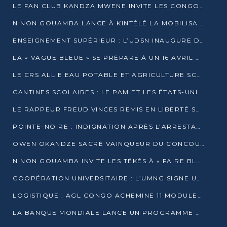
LE FAN CLUB KANDZA MWENE INVITE LES CONGOLAIS À UNE FORTE AFFLUENCE AU STADE DE KINTÉLÉ
NINON GOUAMBA LANCE À KINTÉLÉ LA MOBILISATION POUR L’INVESTITURE DR DSN
ENSEIGNEMENT SUPÉRIEUR : L’UDSN INAUGURE DES LABORATOIRES POUR BOOSTER LA FORMATION PRATIQUE
LA « VAGUE BLEUE » SE PRÉPARE À UN 16 AVRIL HISTORIQUE
LE CRS ALLIE EAU POTABLE ET AGRICULTURE SCOLAIRE AU CŒUR DE LA TRANSFORMATION DES ÉCOLES RURALES
CANTINES SCOLAIRES : LE PAM ET LES ÉTATS-UNIS AU CONTACT DES ÉCOLIERS DE KINKALA
LE RAPPEUR FREUD VINCES REMIS EN LIBERTÉ SOUS PRESSION MÉDIATIQUE
POINTE-NOIRE : INDIGNATION APRÈS L’ARRESTATION DU RAPPEUR FREUD VINCES
OWEN OKANDZE SACRÉ VAINQUEUR DU CONCOURS SLAM POUR LA VIE
NINON GOUAMBA INVITE LES TÉKÉS À « FAIRE BLOC » POUR PESER DANS LE DÉBAT NATIONAL
COOPÉRATION UNIVERSITAIRE : L’UMNG SIGNE UN ACCORD STRATÉGIQUE AVEC L’UNIVERSITÉ HAINAN EN CHINE
LOGISTIQUE : AGL CONGO ACHEMINE 11 MODULES GÉANTS JUSQU’À BRAZZAVILLE
LA BANQUE MONDIALE LANCE UN PROGRAMME DE 394 MILLIONS DE DOLLARS POUR LE BASSIN DU CONGO