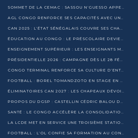
SOMMET DE LA CEMAC : SASSOU N’GUESSO APPELLE À LA VIGILANCE FACE AUX RISQUES ÉCONOMIQUES
AGL CONGO RENFORCE SES CAPACITÉS AVEC UNE GRUE DE 250 TONNES
CAN 2025 : L’ÉTAT SÉNÉGALAIS COUVRE SES CHAMPIONS D’AFRIQUE DE RÉCOMPENSES EXCEPTIONNELLES
ÉDUCATION AU CONGO : LE PRÉSCOLAIRE DEVIENT OBLIGATOIRE, LE BTS CONSACRÉ DIPLÔME D’ÉTAT
ENSEIGNEMENT SUPÉRIEUR : LES ENSEIGNANTS MAINTIENNENT LA GRÈVE ET EXIGENT UN ACCORD ÉCRIT AVEC L’ÉTAT
PRÉSIDENTIELLE 2026 : CAMPAGNE DÈS LE 28 FÉVRIER, SCRUTIN LES 12 ET 15 MARS
CONGO TERMINAL RENFORCE SA CULTURE D’ENTREPRISE AVEC LE PROGRAMME « WIN TOGETHER »
FOOTBALL : BOREL TOMANDZOTO EN STAGE EN ESPAGNE AVEC POLISSYA FC
ÉLIMINATOIRES CAN 2027 : LES CHAPEAUX DÉVOILÉS, LE CONGO FIXÉ SUR SON SORT
PROPOS DU DGSP : CASTELLIN CÉDRIC BALOU DÉNONCE DES PROPOS INTIMIDANTS
SANTÉ : LE CONGO ACCÉLÈRE LA CONSOLIDATION DE L’OFFRE DE SOINS
LA LCDE MET EN SERVICE UNE TROISIÈME STATION D’EAU POTABLE À MFILOU
FOOTBALL : L’OL CONFIE SA FORMATION AU CONGOLAIS CHRISTIAN BASSILA