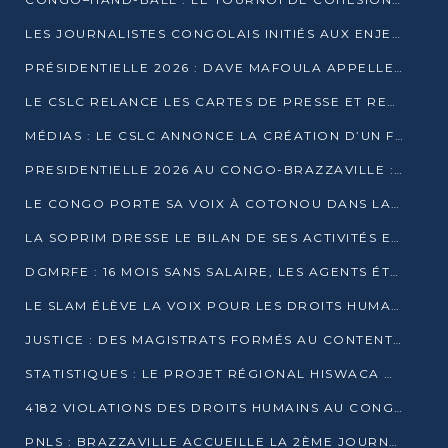
LES JOURNALISTES CONGOLAIS INITIÉS AUX ENJEUX DE L’ÉCONOMIE BLEUE
PRÉSIDENTIELLE 2026 : DAVE MAFOULA APPELLE LES CONGOLAIS À UN « NOUVEAU DÉPART »
LE CSLC RELANCE LES CARTES DE PRESSE ET RECONNAÎT OFFICIELLEMENT LES MÉDIAS EN LIGNE
MÉDIAS : LE CSLC ANNONCE LA CRÉATION D’UN FONDS D’APPUI À LA PRESSE
PRESIDENTIELLE 2026 AU CONGO-BRAZZAVILLE : UN CASTING ÉLARGI
LE CONGO PORTE SA VOIX À COTONOU DANS LA LUTTE CONTRE LA TUBERCULOSE
LA SOPRIM DRESSE LE BILAN DE SES ACTIVITÉS ET FIXE DE NOUVELLES PRIORITÉS
DGMRFE : 16 MOIS SANS SALAIRE, LES AGENTS ÉTOUFFENT DANS LE SILENCE
LE SLAM ÉLÈVE LA VOIX POUR LES DROITS HUMAINS À BRAZZAVILLE
JUSTICE : DES MAGISTRATS FORMÉS AU CONTENTIEUX DE LA PROPRIÉTÉ INTELLECTUELLE
STATISTIQUES : LE PROJET RÉGIONAL HISWACA OFFICIELLEMENT LANCÉ AU CONGO
4182 VIOLATIONS DES DROITS HUMAINS AU CONGO EN 2025 SELON LE CAD
PNLS : BRAZZAVILLE ACCUEILLE LA 2ÈME JOURNÉE SCIENTIFIQUE SUR LE VIH/SIDA