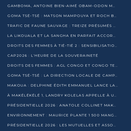
GAMBOMA, ANTOINE BIEN-AIMÉ OBAM-ODON MOBILISE LES 32 148 ÉLECTEURS EN FAVEUR DE DENIS SASSOU NGUESSO
GOMA TSÉ-TSÉ : MATSON MAMPOUYA ET ROCH BREDIN BISSALA NKOUNKOU EN CAMPAGNE DE PROXIMITÉ
TRAFIC DE FAUNE SAUVAGE : TREIZE PRÉSUMÉS TRAFIQUANTS INTERPELLÉS AU CONGO EN 2025
LA LIKOUALA ET LA SANGHA EN PARFAIT ACCORD AVEC LE PROJET DE SOCIÉTÉ DU CANDIDAT DENIS SASSOU-N’GUESSO
DROITS DES FEMMES À TIÉ-TIÉ 2 : SENSIBILISATION ET PÉDAGOGIE SUR LE DROIT DE VOTE
CAP2026 : L’HEURE DE LA SOUVERAINETÉ
DROITS DES FEMMES : AGL CONGO ET CONGO TERMINAL METTENT EN AVANT LE LEADERSHIP FÉMININ
GOMA TSÉ-TSÉ : LA DIRECTION LOCALE DE CAMPAGNE INTENSIFIE LA SENSIBILISATION DANS LES VILLAGES
MAKOUA : DELPHINE ÉDITH EMMANUEL LANCE LA CAMPAGNE POUR DENIS SASSOU-N’GUESSO
À MAKÉLÉKÉLÉ 1, LANDRY KOLELAS APPELLE À UNE MOBILISATION MASSIVE EN FAVEUR DE DENIS SASSOU-N’GUESSO
PRÉSIDENTIELLE 2026 : ANATOLE COLLINET MAKOSSO DÉFEND LE PROJET DE SOCIÉTÉ DE DENIS SASSOU NGUESSO
ENVIRONNEMENT : MAURICE PLANTE 1 500 MANGROVES POUR HONORER WANGARI MAATHAI
PRÉSIDENTIELLE 2026 : LES MUTUELLES ET ASSOCIATIONS S’IMPLIQUENT DANS LA CAMPAGNE ÉLECTORALE À TIÉ-TIÉ 2 (POINTE-NOIRE)