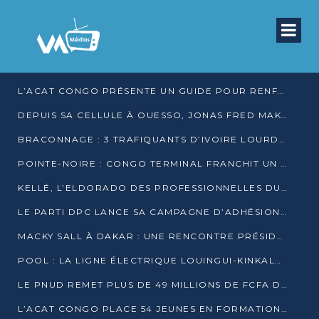
L’ACAT CONGO PRÉSENTE UN GUIDE POUR RENFORCER LES GARANTIES JUDICIAIRES EN GARDE À VUE
DEPUIS SA CELLULE À OUESSO, JONAS FRED MAKITA DÉNONCE CE QU’IL QUALIFIE DE DÉNI DE JUSTICE
BRACONNAGE : 3 TRAFIQUANTS D’IVOIRE LOURDEMENT CONDAMNÉS À DJAMBALA
POINTE-NOIRE : CONGO TERMINAL FRANCHIT UN CAP HISTORIQUE AVEC 99 MOUVEMENTS/HEURE
KELLÉ, L’ELDORADO DES PROFESSIONNELLES DU SEXE
LE PARTI DPC LANCE SA CAMPAGNE D’ADHÉSIONS ET VEUT STRUCTURER SA PRÉSENCE DANS LES 15 DÉPARTEMENTS
MACKY SALL À DAKAR : UNE RENCONTRE PRÉSIDENTIELLE QUI DIVISE L’OPINION SÉNÉGALAISE
POOL : LA LIGNE ÉLECTRIQUE LOUINGUI-KINKALA-BOKO MISE EN SERVICE
LE PNUD REMET PLUS DE 49 MILLIONS DE FCFA D’ÉQUIPEMENTS POUR ACCÉLÉRER LA NUMÉRISATION DU SYSTÈME DE SANTÉ
L’ACAT CONGO PLACE 54 JEUNES EN FORMATION PROFESSIONNELLE