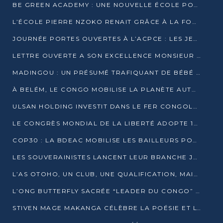
BE GREEN ACADEMY : UNE NOUVELLE ÉCOLE POUR LES MÉTIERS DE L’ÉCOLOGIE À POINTE-NOIRE
L’ÉCOLE PIERRE NZOKO RENAIT GRÂCE À LA FONDATION MUCODEC
JOURNÉE PORTES OUVERTES À L’ACPCE : LES JEUNES EN IMMERSION DANS L’ENTREPRISE
LETTRE OUVERTE A SON EXCELLENCE MONSIEUR DENIS SASSOU NGUESSO, PRESIDENT DE LAREPUBLIQUE DU CONGO
MADINGOU : UN PRÉSUMÉ TRAFIQUANT DE BÉBÉ CHIMPANZÉ FIXÉ SUR SON SORT LE 20 NOVEMBRE
À BELÉM, LE CONGO MOBILISE LA PLANÈTE AUTOUR DU FONDS BLEU POUR LE BASSIN DU CONGO
ULSAN HOLDING INVESTIT DANS LE FER CONGOLAIS
LE CONGRÈS MONDIAL DE LA LIBERTÉ ADOPTE 14 RÉSOLUTIONS HISTORIQUES
COP30 : LA BDEAC MOBILISE LES BAILLEURS POUR LE FONDS BLEU DU BASSIN DU CONGO
LES SOUVERAINISTES LANCENT LEUR BRANCHE JEUNE À BRAZZAVILLE
L’AS OTOHO, UN CLUB, UNE QUALIFICATION, MAIS ENCORE DES DOUTES
L’ONG BUTTERFLY SACRÉE “LEADER DU CONGO” AU PRIX D’EXCELLENCE 2025
STIVEN MAGE MAKANGA CÉLÈBRE LA POÉSIE ET L’HUMAIN AVEC SON RECUEIL “HECTARE”