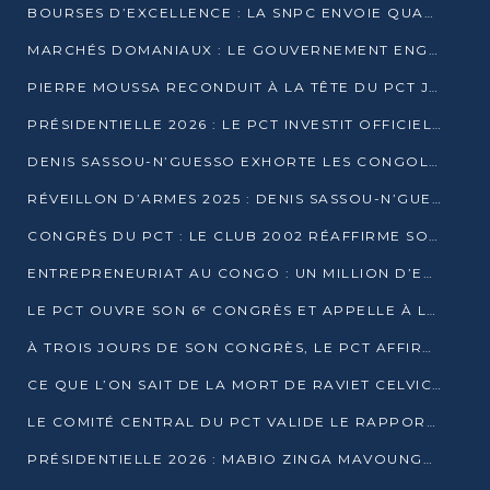
BOURSES D’EXCELLENCE : LA SNPC ENVOIE QUATRE NOUVEAUX TALENTS CONGOLAIS SE FORMER À BAKOU
MARCHÉS DOMANIAUX : LE GOUVERNEMENT ENGAGE LA STRUCTURATION DES TAXES D’ASSAINISSEMENT
PIERRE MOUSSA RECONDUIT À LA TÊTE DU PCT JUSQU’EN 2031
PRÉSIDENTIELLE 2026 : LE PCT INVESTIT OFFICIELLEMENT DENIS SASSOU NGUESSO
DENIS SASSOU-N’GUESSO EXHORTE LES CONGOLAIS À L’UNITÉ ET AU FAIR-PLAY DÉMOCRATIQUE EN 2026
RÉVEILLON D’ARMES 2025 : DENIS SASSOU-N’GUESSO GARANTIT DES ÉLECTIONS 2026 PAISIBLES ET SÉCURISÉES
CONGRÈS DU PCT : LE CLUB 2002 RÉAFFIRME SON SOUTIEN À DENIS SASSOU-N’GUESSO POUR 2026
ENTREPRENEURIAT AU CONGO : UN MILLION D’EUROS POUR FINANCER LES STARTUPS DÈS 2026
LE PCT OUVRE SON 6ᵉ CONGRÈS ET APPELLE À LA CANDIDATURE DE DENIS SASSOU NGUESSO
À TROIS JOURS DE SON CONGRÈS, LE PCT AFFIRME AVOIR ATTEINT TOUS SES OBJECTIFS
CE QUE L’ON SAIT DE LA MORT DE RAVIET CELVIC N’TSIANTSIE
LE COMITÉ CENTRAL DU PCT VALIDE LE RAPPORT DU CONGRÈS ET SOUTIENT DENIS SASSOU N’GUESSO
PRÉSIDENTIELLE 2026 : MABIO ZINGA MAVOUNGOU DÉCLARE SA CANDIDATURE ET CHARGE LE BILAN DU PCT