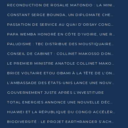
RECONDUCTION DE ROSALIE MATONDO : LA MINISTRE PROMET D’ACCÉLÉRER LE TRAITEMENT DES DOSSIERS ET DE RELEVER DE NOUVEAUX DÉFIS
CONSTANT SERGE BOUNDA, UN DIPLOMATE CHEVRONNÉ AUX COMMANDES DES AFFAIRES ÉTRANGÈRES
PASSATION DE SERVICE AU QUAI D’ORSAY CONGOLAIS : GAKOSSO PASSE LE FLAMBEAU À BOUNDA
PAPA WEMBA HONORÉ EN CÔTE D’IVOIRE, UNE RUE PORTE DÉSORMAIS SON NOM
PALUDISME : TBC DISTRIBUE DES MOUSTIQUAIRES DANS DEUX CSI DE BRAZZAVILLE
CONSEIL DE CABINET : COLLINET MAKOSSO DONNE SES DERNIÈRES ORIENTATIONS
LE PREMIER MINISTRE ANATOLE COLLINET MAKOSSO DÉMISSIONNE AVEC SON GOUVERNEMENT
BRICE VOLTAIRE ETOU OBAMI À LA TÊTE DE L’ONEC-C POUR TROIS ANS
L’AMBASSADE DES ÉTATS-UNIS LANCE UNE NOUVELLE COHORTE DU PROGRAMME ACCESS MICRO-SCHOLARSHIP
GOUVERNEMENT JUSTE APRÈS L’INVESTITURE
TOTAL ENERGIES ANNONCE UNE NOUVELLE DÉCOUVERTE D’HYDROCARBURES SUR LE PERMIS MOHO AU LARGE DU CONGO
HUAWEI ET LA RÉPUBLIQUE DU CONGO ACCÉLÈRENT LEUR PARTENARIAT
BIODIVERSITÉ : LE PROJET EARTHRANGER S’ACHÈVE, MAIS LES DÉFIS DEMEURENT