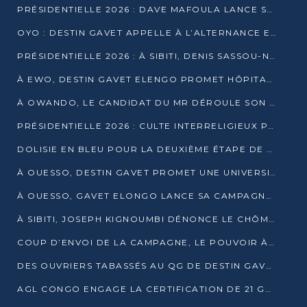
PRÉSIDENTIELLE 2026 : DAVE MAFOULA LANCE SA « VAGUE DU NOUVEAU DÉPART » À IMPFONDO
OYO : DESTIN GAVET APPELLE À L’ALTERNANCE ET À LA RESPONSABILITÉ DE LA JEUNESSE
PRÉSIDENTIELLE 2026 : À SIBITI, DENIS SASSOU-N’GUESSO PARIE SUR LES RESSOURCES DE LA LEKOUMOU
À EWO, DESTIN GAVET ELENGO PROMET HÔPITAL, CHEMIN DE FER ET AUDIT DES FINANCES PUBLIQUES
À OWANDO, LE CANDIDAT DU MR DÉROULE SON PROGRAMME DE “CHANGEMENT”
PRÉSIDENTIELLE 2026 : CULTE INTERRELIGIEUX POUR LA PAIX À OUENZÉ
DOLISIE EN BLEU POUR LA DEUXIÈME ÉTAPE DE CAMPAGNE DE DSN
À OUESSO, DESTIN GAVET PROMET UNE UNIVERSITÉ POUR LA SANGHA
À OUESSO, GAVET ELONGO LANCE SA CAMPAGNE SOUS LE SIGNE DU RENOUVEAU
À SIBITI, JOSEPH KIGNOUMBI DÉNONCE LE CHÔMAGE ET LES DÉFAILLANCES DE L’ÉTAT
COUP D’ENVOI DE LA CAMPAGNE, LE POUVOIR À POINTE-NOIRE, L’OPPOSITION À OUESSO ET SIBITI
DES OUVRIERS TABASSÉS AU QG DE DESTIN GAVET À 24 HEURES DE L’OUVERTURE DE LA CAMPAGNE
AGL CONGO ENGAGE LA CERTIFICATION DE 21 GRUTIERS AUX NORMES INTERNATIONALES