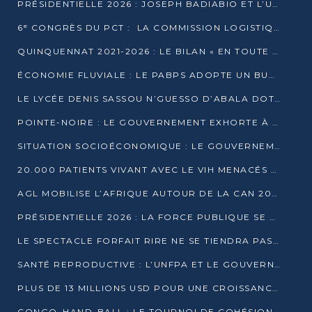
PRÉSIDENTIELLE 2026 : JOSEPH BADIABIO ET L’UDH-YUKI JOUENT LA PRUDENCE
6ᵉ CONGRÈS DU PCT : LA COMMISSION LOGISTIQUE ASSURE LA DISTRIBUTION DES KITS
QUINQUENNAT 2021-2026 : LE BILAN « EN TOUTE TRANSPARENCE » PRÉSENTÉ À LA PRESSE
ÉCONOMIE FLUVIALE : LE PABPS ADOPTE UN BUDGET 2026 DE PLUS DE 2,7 MILLIARDS FCFA
LE LYCÉE DENIS SASSOU N’GUESSO D’ABALA DOTÉ D’UNE SALLE MULTIMÉDIA
POINTE-NOIRE : LE GOUVERNEMENT EXHORTE À UN USAGE RESPONSABLE DU NOUVEAU MATÉRIEL MUNICIPAL
SITUATION SOCIOÉCONOMIQUE : LE GOUVERNEMENT INTERPELLÉ DEVANT LE SÉNAT
20.000 PATIENTS VIVANT AVEC LE VIH MENACÉS D’ARRÊT DE TRAITEMENT
AGL MOBILISE L’AFRIQUE AUTOUR DE LA CAN 2025
PRÉSIDENTIELLE 2026 : LA FORCE PUBLIQUE SE PRÉPARE À SÉCURISER LE SCRUTIN
LE SPECTACLE FORFAIT RIRE NE SE TIENDRA PAS LE 1ER JANVIER
SANTÉ REPRODUCTIVE : L’UNFPA ET LE GOUVERNEMENT AFFINENT LES PRIORITÉS DE 2026
PLUS DE 13 MILLIONS USD POUR UNE CROISSANCE VERTE ET SOUVERAINE
CONGO–HAND-BALL : LE TOURNOI DE COHÉSION ET DE FRATERNITÉ ALLUME SES LAMPIONS À BRAZZAVILLE