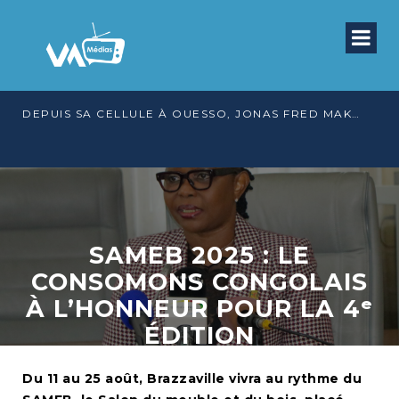
DEPUIS SA CELLULE À OUESSO, JONAS FRED MAKITA DÉNONCE CE QU’IL QUALIFIE DE DÉNI DE JUSTICE
SAMEB 2025 : LE
CONSOMONS CONGOLAIS
À L’HONNEUR POUR LA 4ᵉ
ÉDITION
Du 11 au 25 août, Brazzaville vivra au rythme du