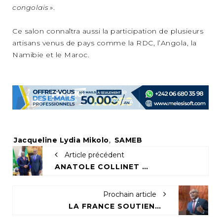
congolais
».
Ce salon connaîtra aussi la participation de plusieurs
artisans venus de pays comme la RDC, l’Angola, la
Namibie et le Maroc.
Tags:
Jacqueline Lydia Mikolo
,
SAMEB
Article précédent
ANATOLE COLLINET MAKOSSO EN TOURNÉE POUR PORTER LA VOIX DU CONGO À L’UNESCO
Prochain article
LA FRANCE SOUTIENT L'ÉGYPTE AU DÉTRIMENT DU CONGO